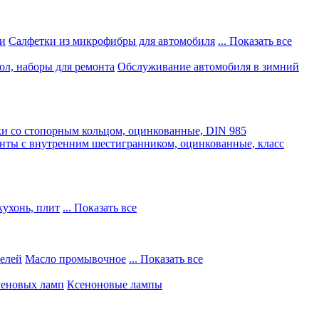
и
Салфетки из микрофибры для автомобиля
... Показать все
ол, наборы для ремонта
Обслуживание автомобиля в зимний
и со стопорным кольцом, оцинкованные, DIN 985
нты с внутренним шестигранником, оцинкованные, класс
кухонь, плит
... Показать все
телей
Масло промывочное
... Показать все
геновых ламп
Ксеноновые лампы