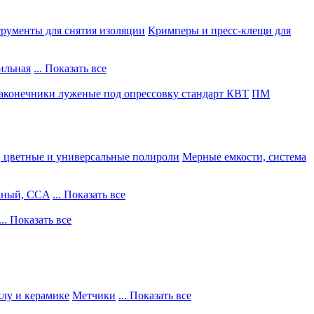
рументы для снятия изоляции
Кримперы и пресс-клещи для
ильная
... Показать все
конечники луженые под опрессовку стандарт КВТ
ПМ
, цветные и универсальные полироли
Мерные емкости, система
жный, CCA
... Показать все
... Показать все
клу и керамике
Метчики
... Показать все