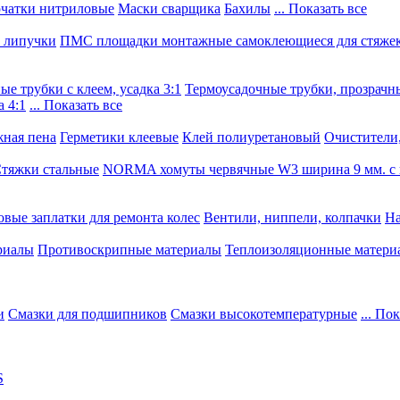
чатки нитриловые
Маски сварщика
Бахилы
... Показать все
, липучки
ПМС площадки монтажные самоклеющиеся для стяже
е трубки с клеем, усадка 3:1
Термоусадочные трубки, прозрачны
 4:1
... Показать все
ная пена
Герметики клеевые
Клей полиуретановый
Очистители,
тяжки стальные
NORMA хомуты червячные W3 ширина 9 мм. с 
овые заплатки для ремонта колес
Вентили, ниппели, колпачки
На
риалы
Противоскрипные материалы
Теплоизоляционные матери
и
Смазки для подшипников
Смазки высокотемпературные
... По
S