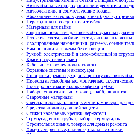
Индустриальная химия и смазки с пищевым допуск
Автомобильные предохранители и держатели пред
Автоэлектрика и сопутствующие товары
Абразивные материалы, наждачная бумага, отрезны
Переходники и соединители трубок
Материалы для пайки
Защитные покрытия для автомобиля, мешки для кол
Изолента, скотч, клейкие ленты, сигнальные ленты
Изолированные наконечники, разъемы, соединител
Наконечники и разъемы без изоляции
Ручной, электрический и автомобильный инструме
Краски, грунтовки, лаки
Кабельные наконечники и гильзы
Охранные системы и аксессуары
Полировка, ремонт, уход и защита кузова автомоби
Провода автомобильные, монтажные, акустические
Протирочные материалы, салфетки, губки
Наборы уплотнительных колец, шайб, шплинтов
Сварочные материалы
Сверла, полотна, плашки, метчики, миксеры для др
Средства индивидуальной защиты
Стяжки кабельные, крепеж, держатели
Термоусадочные трубки, наборы термоусадок
Строительная химия, товары для дома и ремонта
Хомуты червячные, силовые, стальные стяжки