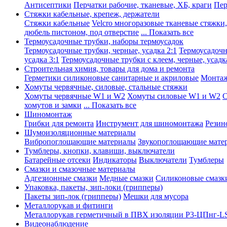
Антисептики
Перчатки рабочие, тканевые, ХБ, краги
Пер
Стяжки кабельные, крепеж, держатели
Стяжки кабельные
Velcro многоразовые тканевые стяжки
дюбель пистоном, под отверстие
... Показать все
Термоусадочные трубки, наборы термоусадок
Термоусадочные трубки, черные, усадка 2:1
Термоусадочны
усадка 3:1
Термоусадочные трубки с клеем, черные, усадка
Строительная химия, товары для дома и ремонта
Герметики силиконовые санитарные и акриловые
Монтаж
Хомуты червячные, силовые, стальные стяжки
Хомуты червячные W1 и W2
Хомуты силовые W1 и W2
С
хомутов и замки
... Показать все
Шиномонтаж
Грибки для ремонта
Инструмент для шиномонтажа
Резин
Шумоизоляционные материалы
Вибропоглощающие материалы
Звукопоглощающие мате
Тумблеры, кнопки, клавиши, выключатели
Батарейные отсеки
Индикаторы
Выключатели
Тумблеры
Смазки и смазочные материалы
Адгезионные смазки
Медные смазки
Силиконовые смазк
Упаковка, пакеты, зип-локи (грипперы)
Пакеты зип-лок (грипперы)
Мешки для мусора
Металлорукав и фитинги
Металлорукав герметичный в ПВХ изоляции Р3-ЦПнг-L
Видеонаблюдение