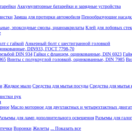
тарейки
Аккумуляторные батарейки и зарядные устройства
чистки
Замша для протирки автомобиля
Пенообразующие насадк
ьные, эпоксидные смолы, цианоакрилаты
Клей для лобовых стек
е
лт с гайкой
Анкерный болт с шестигранной головкой
оцинкованные, DIN933, ГОСТ 7798-70
резьбой DIN 934
Гайки с фланцем, оцинкованные, DIN 6923
Гайк
965
Винты с полукруглой головкой, оцинкованные, DIN 7985
Ви
ки
Жидкое мыло
Средства для мытья посуды
Средства для мытья 
чистки рук
и
рное
Масло моторное для двухтактных и четырехтактных двига
Разъемы для ламп дополнительного освещения
Разъемы для гало
течки
Воронки
Жилеты
... Показать все