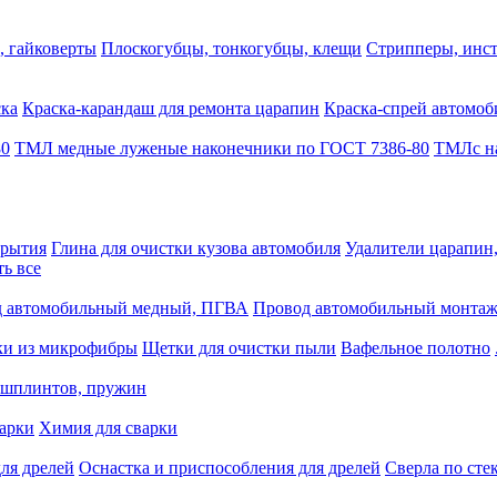
, гайковерты
Плоскогубцы, тонкогубцы, клещи
Стрипперы, инст
ска
Краска-карандаш для ремонта царапин
Краска-спрей автомоб
80
ТМЛ медные луженые наконечники по ГОСТ 7386-80
ТМЛс на
крытия
Глина для очистки кузова автомобиля
Удалители царапин
ть все
 автомобильный медный, ПГВА
Провод автомобильный монта
ки из микрофибры
Щетки для очистки пыли
Вафельное полотно
 шплинтов, пружин
варки
Химия для сварки
ля дрелей
Оснастка и приспособления для дрелей
Сверла по сте