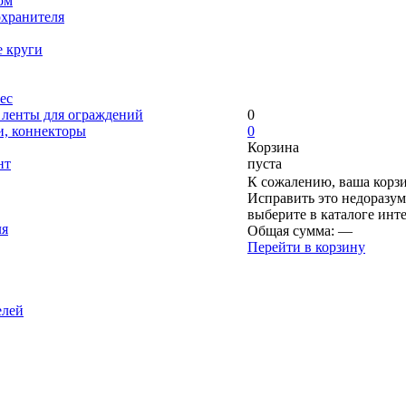
ом
охранителя
е круги
ес
, ленты для ограждений
0
и, коннекторы
0
Корзина
нт
пуста
К сожалению, ваша корзи
Исправить это недоразум
выберите в каталоге инт
ля
Общая сумма:
—
Перейти в корзину
елей