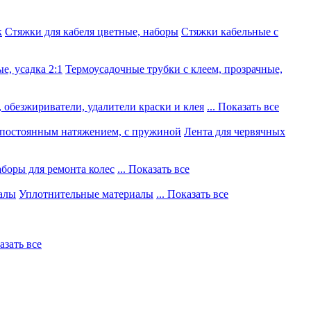
к
Стяжки для кабеля цветные, наборы
Стяжки кабельные с
е, усадка 2:1
Термоусадочные трубки с клеем, прозрачные,
 обезжириватели, удалители краски и клея
... Показать все
постоянным натяжением, с пружиной
Лента для червячных
боры для ремонта колес
... Показать все
алы
Уплотнительные материалы
... Показать все
казать все