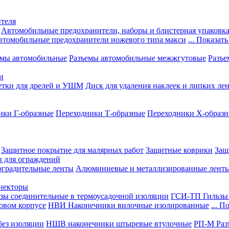
теля
Автомобильные предохранители, наборы и блистерная упаковк
втомобильные предохранители ножевого типа макси
... Показать
емы автомобильные
Разъемы автомобильные межжгутовые
Разъе
и
етки для дрелей и УШМ
Диск для удаления наклеек и липких ле
ики Г-образные
Переходники Т-образные
Переходники Х-образ
Защитное покрытие для малярных работ
Защитные коврики
Защ
ы для ограждений
оградительные ленты
Алюминиевые и металлизированные лент
ннекторы
зы соединительные в термоусадочной изоляции
ГСИ-ТП Гильзы 
овом корпусе
НВИ Наконечники вилочные изолированные
... П
ез изоляции
НШВ наконечники штыревые втулочные
РП-М Раз