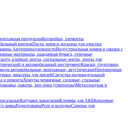
монтажная продукция
Батарейки, элементы
обильный крепеж
Паста, крем и лосьоны для очистки
 лампы
Автопринадлежности
Индустриальная химия и смазки с
ивные материалы, наждачная бумага, отрезные
скотч, клейкие ленты, сигнальные ленты, ленты для
ктрический и автомобильный инструмент
Краски, грунтовки,
вода автомобильные, монтажные, акустические
Протирочные
тчики, миксеры для дрелей
Средства индивидуальной
а и ремонта
Хомуты червячные, силовые, стальные
паковка, пакеты, зип-локи (грипперы)
Металлорукав и
ерсальные
Катушки зажигания
Клеммы для АКБ
Концевые
го замка
Радиотовары
Реле и колодки
Сирены для
к