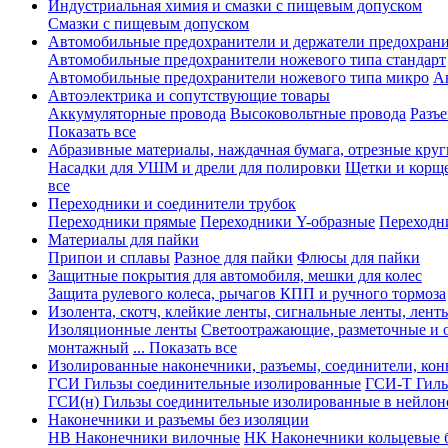
Индустриальная химия и смазки с пищевым допуском
Смазки с пищевым допуском
Автомобильные предохранители и держатели предохрани
Автомобильные предохранители ножевого типа стандарт
Автомобильные предохранители ножевого типа микро
А
Автоэлектрика и сопутствующие товары
Аккумуляторные провода
Высоковольтные провода
Разъ
Показать все
Абразивные материалы, наждачная бумага, отрезные круг
Насадки для УШМ и дрели для полировки
Щетки и корщ
все
Переходники и соединители трубок
Переходники прямые
Переходники Y-образные
Переходн
Материалы для пайки
Припои и сплавы
Разное для пайки
Флюсы для пайки
Защитные покрытия для автомобиля, мешки для колес
Защита рулевого колеса, рычагов КПП и ручного тормоза
Изолента, скотч, клейкие ленты, сигнальные ленты, лент
Изоляционные ленты
Светоотражающие, разметочные и 
монтажный
... Показать все
Изолированные наконечники, разъемы, соединители, ко
ГСИ Гильзы соединительные изолированные
ГСИ-Т Гиль
ГСИ(н) Гильзы соединительные изолированные в нейлон
Наконечники и разъемы без изоляции
НВ Наконечники вилочные
НК Наконечники кольцевые б