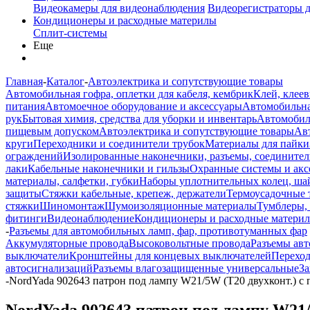
Видеокамеры для видеонаблюдения
Видеорегистраторы 
Кондиционеры и расходные материлы
Сплит-системы
Еще
Главная
-
Каталог
-
Автоэлектрика и сопутствующие товары
Автомобильная гофра, оплетки для кабеля, кембрик
Клей, клеев
питания
Автомоечное оборудование и аксессуары
Автомобильна
рук
Бытовая химия, средства для уборки и инвентарь
Автомобиль
пищевым допуском
Автоэлектрика и сопутствующие товары
Ав
круги
Переходники и соединители трубок
Материалы для пайки
ограждений
Изолированные наконечники, разъемы, соединител
лаки
Кабельные наконечники и гильзы
Охранные системы и акс
материалы, салфетки, губки
Наборы уплотнительных колец, ша
защиты
Стяжки кабельные, крепеж, держатели
Термоусадочные 
стяжки
Шиномонтаж
Шумоизоляционные материалы
Тумблеры,
фитинги
Видеонаблюдение
Кондиционеры и расходные матери
-
Разъемы для автомобильных ламп, фар, противотуманных фар
Аккумуляторные провода
Высоковольтные провода
Разъемы ав
выключатели
Кронштейны для концевых выключателей
Перехо
автосигнализаций
Разъемы влагозащищенные универсальные
З
-
NordYada 902643 патрон под лампу W21/5W (T20 двухконт.) с 
NordYada 902643 патрон под лампу W21/