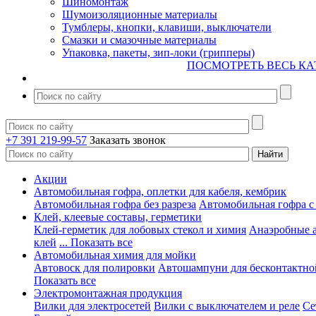
Шиномонтаж
Шумоизоляционные материалы
Тумблеры, кнопки, клавиши, выключатели
Смазки и смазочные материалы
Упаковка, пакеты, зип-локи (грипперы)
ПОСМОТРЕТЬ ВЕСЬ КА
+7 391 219-99-57
Заказать звонок
Акции
Автомобильная гофра, оплетки для кабеля, кембрик
Автомобильная гофра без разреза
Автомобильная гофра с
Клей, клеевые составы, герметики
Клей-герметик для лобовых стекол и химия
Анаэробные 
клей
... Показать все
Автомобильная химия для мойки
Автовоск для полировки
Автошампуни для бесконтактно
Показать все
Электромонтажная продукция
Вилки для электросетей
Вилки с выключателем и реле
Се