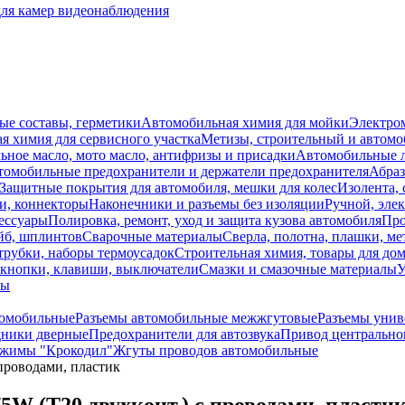
для камер видеонаблюдения
ые составы, герметики
Автомобильная химия для мойки
Электро
я химия для сервисного участка
Метизы, строительный и автом
ное масло, мото масло, антифризы и присадки
Автомобильные
томобильные предохранители и держатели предохранителя
Абраз
Защитные покрытия для автомобиля, мешки для колес
Изолента, 
и, коннекторы
Наконечники и разъемы без изоляции
Ручной, эле
ессуары
Полировка, ремонт, уход и защита кузова автомобиля
Про
йб, шплинтов
Сварочные материалы
Сверла, полотна, плашки, ме
трубки, наборы термоусадок
Строительная химия, товары для дом
 кнопки, клавиши, выключатели
Смазки и смазочные материалы
У
лы
томобильные
Разъемы автомобильные межжгутовые
Разъемы унив
дники дверные
Предохранители для автозвука
Привод центрально
ажимы "Крокодил"
Жгуты проводов автомобильные
проводами, пластик
5W (T20 двухконт.) с проводами, пласти