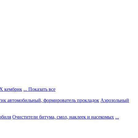
Х кембрик
... Показать все
тик автомобильный, формирователь прокладок
Аэрозольный
обиля
Очистители битума, смол, наклеек и насекомых
...