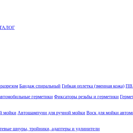
ТАЛОГ
 разрезом
Бандаж спиральный
Гибкая оплетка (змеиная кожа)
ПВ
автомобильные герметики
Фиксаторы резьбы и герметики
Герме
й мойки
Автошампуни для ручной мойки
Воск для мойки автом
тевые шнуры, тройники, адаптеры и удлинители