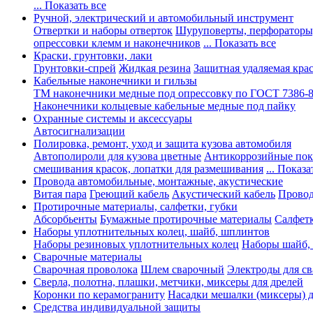
... Показать все
Ручной, электрический и автомобильный инструмент
Отвертки и наборы отверток
Шуруповерты, перфораторы
опрессовки клемм и наконечников
... Показать все
Краски, грунтовки, лаки
Грунтовки-спрей
Жидкая резина
Защитная удаляемая кра
Кабельные наконечники и гильзы
ТМ наконечники медные под опрессовку по ГОСТ 7386-
Наконечники кольцевые кабельные медные под пайку
Охранные системы и аксессуары
Автосигнализации
Полировка, ремонт, уход и защита кузова автомобиля
Автополироли для кузова цветные
Антикоррозийные по
смешивания красок, лопатки для размешивания
... Показа
Провода автомобильные, монтажные, акустические
Витая пара
Греющий кабель
Акустический кабель
Провод
Протирочные материалы, салфетки, губки
Абсорбьенты
Бумажные протирочные материалы
Салфет
Наборы уплотнительных колец, шайб, шплинтов
Наборы резиновых уплотнительных колец
Наборы шайб,
Сварочные материалы
Сварочная проволока
Шлем сварочный
Электроды для с
Сверла, полотна, плашки, метчики, миксеры для дрелей
Коронки по керамограниту
Насадки мешалки (миксеры) д
Средства индивидуальной защиты