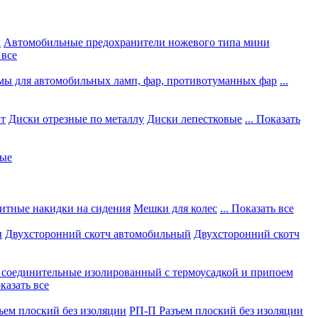
а
Автомобильные предохранители ножевого типа мини
 все
мы для автомобильных ламп, фар, противотуманных фар
...
нт
Диски отрезные по металлу
Диски лепестковые
... Показать
ные
итные накидки на сидения
Мешки для колес
... Показать все
ы
Двухсторонний скотч автомобильный
Двухсторонний скотч
соединительные изолированный с термоусадкой и припоем
оказать все
ъем плоский без изоляции
РП-П Разъем плоский без изоляции