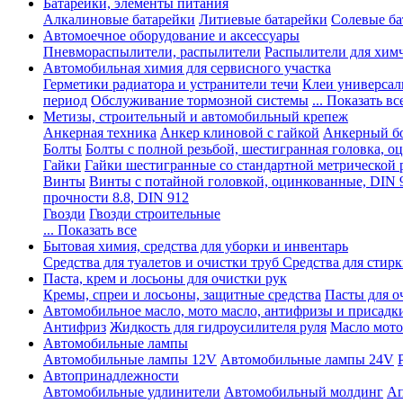
Батарейки, элементы питания
Алкалиновые батарейки
Литиевые батарейки
Солевые ба
Автомоечное оборудование и аксессуары
Пневмораспылители, распылители
Распылители для хим
Автомобильная химия для сервисного участка
Герметики радиатора и устранители течи
Клеи универсал
период
Обслуживание тормозной системы
... Показать вс
Метизы, строительный и автомобильный крепеж
Анкерная техника
Анкер клиновой с гайкой
Анкерный бо
Болты
Болты с полной резьбой, шестигранная головка, 
Гайки
Гайки шестигранные со стандартной метрической 
Винты
Винты с потайной головкой, оцинкованные, DIN 
прочности 8.8, DIN 912
Гвозди
Гвозди строительные
... Показать все
Бытовая химия, средства для уборки и инвентарь
Средства для туалетов и очистки труб
Средства для стир
Паста, крем и лосьоны для очистки рук
Кремы, спреи и лосьоны, защитные средства
Пасты для о
Автомобильное масло, мото масло, антифризы и присадк
Антифриз
Жидкость для гидроусилителя руля
Масло мото
Автомобильные лампы
Автомобильные лампы 12V
Автомобильные лампы 24V
Автопринадлежности
Автомобильные удлинители
Автомобильный молдинг
Ап