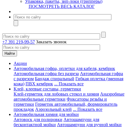
Упаковка, пакеты, зип-локи (грипперы)
ПОСМОТРЕТЬ ВЕСЬ КАТАЛОГ
+7 391 219-99-57
Заказать звонок
Акции
Автомобильная гофра, оплетки для кабеля, кембрик
Автомобильная гофра без разреза
Автомобильная гофра
с разрезом
Бандаж спиральный
Гибкая оплетка (змеиная
кожа)
ПВХ кембрик
... Показать все
Клей, клеевые составы, герметики
Клей-герметик для лобовых стекол и химия
Анаэробные
автомобильные герметики
Фиксаторы резьбы и
герметики
Герметик автомобильный, формирователь
прокладок
Аэрозольный клей
... Показать все
Автомобильная химия для мойки
Автовоск для полировки
Автошампуни для
бесконтактной мойки
Автошампуни для ручной мойки