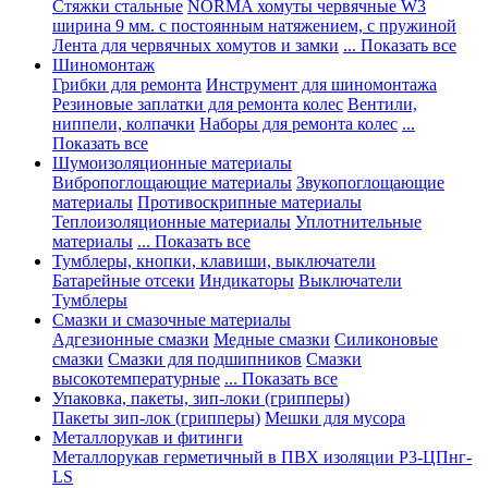
Стяжки стальные
NORMA хомуты червячные W3
ширина 9 мм. с постоянным натяжением, с пружиной
Лента для червячных хомутов и замки
... Показать все
Шиномонтаж
Грибки для ремонта
Инструмент для шиномонтажа
Резиновые заплатки для ремонта колес
Вентили,
ниппели, колпачки
Наборы для ремонта колес
...
Показать все
Шумоизоляционные материалы
Вибропоглощающие материалы
Звукопоглощающие
материалы
Противоскрипные материалы
Теплоизоляционные материалы
Уплотнительные
материалы
... Показать все
Тумблеры, кнопки, клавиши, выключатели
Батарейные отсеки
Индикаторы
Выключатели
Тумблеры
Смазки и смазочные материалы
Адгезионные смазки
Медные смазки
Силиконовые
смазки
Смазки для подшипников
Смазки
высокотемпературные
... Показать все
Упаковка, пакеты, зип-локи (грипперы)
Пакеты зип-лок (грипперы)
Мешки для мусора
Металлорукав и фитинги
Металлорукав герметичный в ПВХ изоляции Р3-ЦПнг-
LS