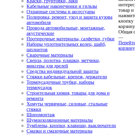
Краски, грунтовки, лаки
интере
Кабельные наконечники и гильзы
товар и
Охранные системы и аксессуары
нажмит
Полировка, ремонт, уход и защита кузова
кнопку
автомобиля
корзину
Провода автомобильные, монтажные,
Общая 
акустические
—
Протирочные материалы, салфетки, губки
Перейт
Наборы уплотнительных колец, шайб,
корзину
шплинтов
Сварочные материалы
Сверла, полотна, плашки, метчики,
миксеры для дрелей
Средства индивидуальной защиты
Стяжки кабельные, крепеж, держатели
Термоусадочные трубки, наборы
термоусадок
Строительная химия, товары для дома и
ремонта
Хомуты червячные, силовые, стальные
стяжки
Шиномонтаж
Шумоизоляционные материалы
Тумблеры, кнопки, клавиши, выключатели
Смазки и смазочные материалы