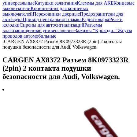
универсальные
Катушки зажигания
Клеммы для АКБ
Концевые
выключатели
Кронштейны для концевых
выключателей
Переходники дверные
Предохранители для
автозвука
Привод центрального замка
Радиотовары
Реле и
колодки
Сирены для автосигнализаций
Разъемы
влагозащищенные универсальные
Зажимы "Крокодил"
Жгуты
проводов автомобильные
-
CARGEN AX8372 Разъем 8K0973323R (2pin) 2 контакта
подушки безопасности для Audi, Volkswagen.
CARGEN AX8372 Разъем 8K0973323R
(2pin) 2 контакта подушки
безопасности для Audi, Volkswagen.