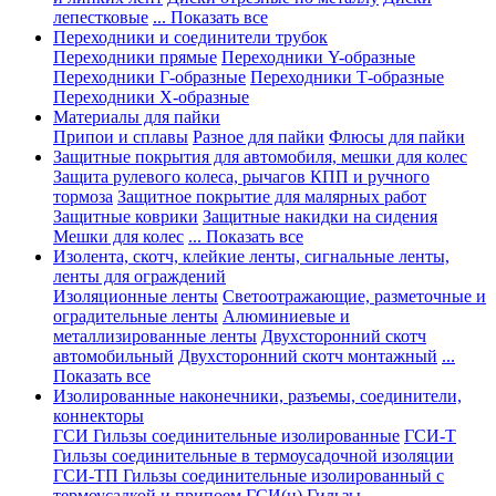
лепестковые
... Показать все
Переходники и соединители трубок
Переходники прямые
Переходники Y-образные
Переходники Г-образные
Переходники Т-образные
Переходники Х-образные
Материалы для пайки
Припои и сплавы
Разное для пайки
Флюсы для пайки
Защитные покрытия для автомобиля, мешки для колес
Защита рулевого колеса, рычагов КПП и ручного
тормоза
Защитное покрытие для малярных работ
Защитные коврики
Защитные накидки на сидения
Мешки для колес
... Показать все
Изолента, скотч, клейкие ленты, сигнальные ленты,
ленты для ограждений
Изоляционные ленты
Светоотражающие, разметочные и
оградительные ленты
Алюминиевые и
металлизированные ленты
Двухсторонний скотч
автомобильный
Двухсторонний скотч монтажный
...
Показать все
Изолированные наконечники, разъемы, соединители,
коннекторы
ГСИ Гильзы соединительные изолированные
ГСИ-Т
Гильзы соединительные в термоусадочной изоляции
ГСИ-ТП Гильзы соединительные изолированный с
термоусадкой и припоем
ГСИ(н) Гильзы