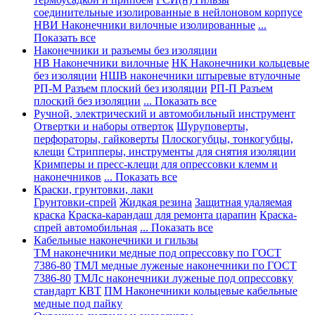
соединительные изолированные в нейлоновом корпусе
НВИ Наконечники вилочные изолированные
...
Показать все
Наконечники и разъемы без изоляции
НВ Наконечники вилочные
НК Наконечники кольцевые
без изоляции
НШВ наконечники штыревые втулочные
РП-М Разъем плоский без изоляции
РП-П Разъем
плоский без изоляции
... Показать все
Ручной, электрический и автомобильный инструмент
Отвертки и наборы отверток
Шуруповерты,
перфораторы, гайковерты
Плоскогубцы, тонкогубцы,
клещи
Стрипперы, инструменты для снятия изоляции
Кримперы и пресс-клещи для опрессовки клемм и
наконечников
... Показать все
Краски, грунтовки, лаки
Грунтовки-спрей
Жидкая резина
Защитная удаляемая
краска
Краска-карандаш для ремонта царапин
Краска-
спрей автомобильная
... Показать все
Кабельные наконечники и гильзы
ТМ наконечники медные под опрессовку по ГОСТ
7386-80
ТМЛ медные луженые наконечники по ГОСТ
7386-80
ТМЛс наконечники луженые под опрессовку
стандарт КВТ
ПМ Наконечники кольцевые кабельные
медные под пайку