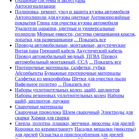
Охранные системы и аксессуары
Автосигнализации
Полировка, ремонт, уход и защита кузова автомобиля
Автополироли для кузова цветные
Антикоррозийные
покрытия
Глина для очистки кузова автомобиля
Удалители царапин, цветные и универсальные
полироли
Мерные емкости, система смешивания красок,
лопатки для размешивания
... Показать все
Провода автомобильные, монтажные, акустические
Витая пара
Греющий кабель
Акустический кабель
Провод автомобильный медный, ПГВА
Провод
автомобильный монтажный, CCA
... Показать все
Протирочные материалы, салфетки, губки
Абсорбьенты
Бумажные протирочные материалы
Салфетки из микрофибры
Щетки для очистки пыли
Вафельное полотно
... Показать все
Наборы уплотнительных колец, шайб, шплинтов
Наборы резиновых уплотнительных колец
Наборы
шайб, шплинтов, пружин
Сварочные материалы
Сварочная проволока
Шлем сварочный
Электроды для
сварки
Химия для сварки
Сверла, полотна, плашки, метчики, миксеры для дрелей
Коронки по керамограниту
Насадки мешалки (миксеры)
для дрелей
Оснастка и приспособления для дрелей