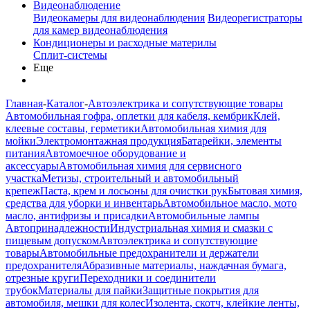
Видеонаблюдение
Видеокамеры для видеонаблюдения
Видеорегистраторы
для камер видеонаблюдения
Кондиционеры и расходные материлы
Сплит-системы
Еще
Главная
-
Каталог
-
Автоэлектрика и сопутствующие товары
Автомобильная гофра, оплетки для кабеля, кембрик
Клей,
клеевые составы, герметики
Автомобильная химия для
мойки
Электромонтажная продукция
Батарейки, элементы
питания
Автомоечное оборудование и
аксессуары
Автомобильная химия для сервисного
участка
Метизы, строительный и автомобильный
крепеж
Паста, крем и лосьоны для очистки рук
Бытовая химия,
средства для уборки и инвентарь
Автомобильное масло, мото
масло, антифризы и присадки
Автомобильные лампы
Автопринадлежности
Индустриальная химия и смазки с
пищевым допуском
Автоэлектрика и сопутствующие
товары
Автомобильные предохранители и держатели
предохранителя
Абразивные материалы, наждачная бумага,
отрезные круги
Переходники и соединители
трубок
Материалы для пайки
Защитные покрытия для
автомобиля, мешки для колес
Изолента, скотч, клейкие ленты,