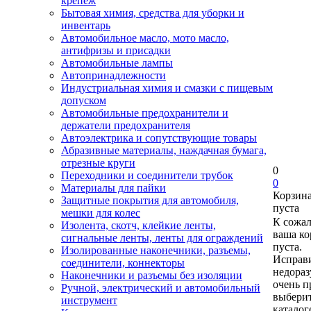
крепеж
Бытовая химия, средства для уборки и
инвентарь
Автомобильное масло, мото масло,
антифризы и присадки
Автомобильные лампы
Автопринадлежности
Индустриальная химия и смазки с пищевым
допуском
Автомобильные предохранители и
держатели предохранителя
Автоэлектрика и сопутствующие товары
Абразивные материалы, наждачная бумага,
отрезные круги
0
Переходники и соединители трубок
0
Материалы для пайки
Корзин
Защитные покрытия для автомобиля,
пуста
мешки для колес
К сожа
Изолента, скотч, клейкие ленты,
ваша ко
сигнальные ленты, ленты для ограждений
пуста.
Изолированные наконечники, разъемы,
Исправи
соединители, коннекторы
недора
Наконечники и разъемы без изоляции
очень п
Ручной, электрический и автомобильный
выберит
инструмент
каталог