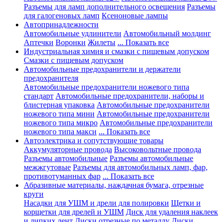
Разъемы для ламп дополнительного освещения
Разъемы
для галогеновых ламп
Ксеноновые лампы
Автопринадлежности
Автомобильные удлинители
Автомобильный молдинг
Аптечки
Воронки
Жилеты
... Показать все
Индустриальная химия и смазки с пищевым допуском
Смазки с пищевым допуском
Автомобильные предохранители и держатели
предохранителя
Автомобильные предохранители ножевого типа
стандарт
Автомобильные предохранители, наборы и
блистерная упаковка
Автомобильные предохранители
ножевого типа мини
Автомобильные предохранители
ножевого типа микро
Автомобильные предохранители
ножевого типа макси
... Показать все
Автоэлектрика и сопутствующие товары
Аккумуляторные провода
Высоковольтные провода
Разъемы автомобильные
Разъемы автомобильные
межжгутовые
Разъемы для автомобильных ламп, фар,
противотуманных фар
... Показать все
Абразивные материалы, наждачная бумага, отрезные
круги
Насадки для УШМ и дрели для полировки
Щетки и
корщетки для дрелей и УШМ
Диск для удаления наклеек
и липких лент
Диски отрезные по металлу
Диски