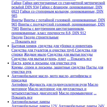
Гайки
Гайки шестигранные со стандартной метрической
резьбой DIN 934
Гайки с фланцем, оцинкованные, DIN
6923
Гайки со стопорным кольцом, оцинкованные, DIN
985
Винты
Винты с потайной головкой, оцинкованные, DIN
965
Винты с полукруглой головкой, оцинкованные, DIN
7985
Винты с внутренним шестигранником,
оцинкованные, класс прочности 8.8, DIN 912
Гвозди
Гвозди строительные
... Показать все
Бытовая химия, средства для уборки и инвентарь
Средства для туалетов и очистки труб
Средства для
стирки
Жидкое мыло
Средства для мытья посуды
Средства для мытья кухонь, плит
... Показать все
Паста, крем и лосьоны для очистки рук
Кремы, спреи и лосьоны, защитные средства
Пасты для
очистки рук
Автомобильное масло, мото масло, антифризы и
присадки
Антифриз
Жидкость для гидроусилителя руля
Масло
моторное
Масло моторное для двухтактных и
четырехтактных двигателей
Масло промывочное
...
Показать все
Автомобильные лампы
Автомобильные лампы 12V
Автомобильные лампы 24V