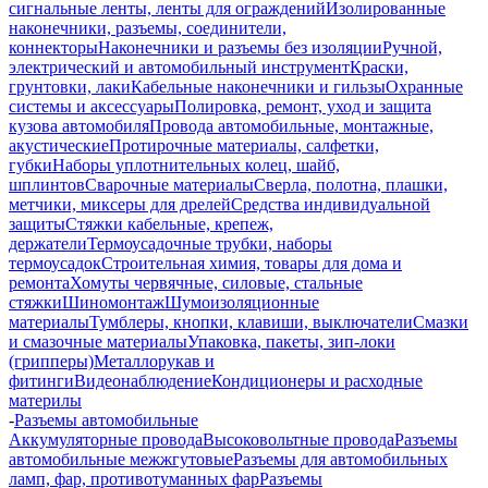
сигнальные ленты, ленты для ограждений
Изолированные
наконечники, разъемы, соединители,
коннекторы
Наконечники и разъемы без изоляции
Ручной,
электрический и автомобильный инструмент
Краски,
грунтовки, лаки
Кабельные наконечники и гильзы
Охранные
системы и аксессуары
Полировка, ремонт, уход и защита
кузова автомобиля
Провода автомобильные, монтажные,
акустические
Протирочные материалы, салфетки,
губки
Наборы уплотнительных колец, шайб,
шплинтов
Сварочные материалы
Сверла, полотна, плашки,
метчики, миксеры для дрелей
Средства индивидуальной
защиты
Стяжки кабельные, крепеж,
держатели
Термоусадочные трубки, наборы
термоусадок
Строительная химия, товары для дома и
ремонта
Хомуты червячные, силовые, стальные
стяжки
Шиномонтаж
Шумоизоляционные
материалы
Тумблеры, кнопки, клавиши, выключатели
Смазки
и смазочные материалы
Упаковка, пакеты, зип-локи
(грипперы)
Металлорукав и
фитинги
Видеонаблюдение
Кондиционеры и расходные
материлы
-
Разъемы автомобильные
Аккумуляторные провода
Высоковольтные провода
Разъемы
автомобильные межжгутовые
Разъемы для автомобильных
ламп, фар, противотуманных фар
Разъемы