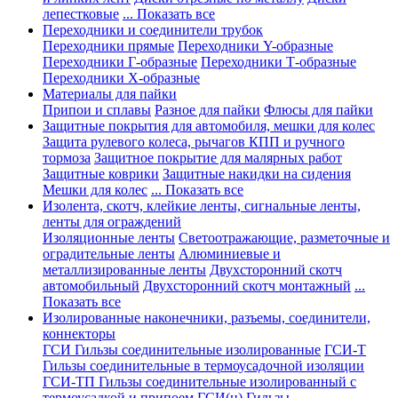
лепестковые
... Показать все
Переходники и соединители трубок
Переходники прямые
Переходники Y-образные
Переходники Г-образные
Переходники Т-образные
Переходники Х-образные
Материалы для пайки
Припои и сплавы
Разное для пайки
Флюсы для пайки
Защитные покрытия для автомобиля, мешки для колес
Защита рулевого колеса, рычагов КПП и ручного
тормоза
Защитное покрытие для малярных работ
Защитные коврики
Защитные накидки на сидения
Мешки для колес
... Показать все
Изолента, скотч, клейкие ленты, сигнальные ленты,
ленты для ограждений
Изоляционные ленты
Светоотражающие, разметочные и
оградительные ленты
Алюминиевые и
металлизированные ленты
Двухсторонний скотч
автомобильный
Двухсторонний скотч монтажный
...
Показать все
Изолированные наконечники, разъемы, соединители,
коннекторы
ГСИ Гильзы соединительные изолированные
ГСИ-Т
Гильзы соединительные в термоусадочной изоляции
ГСИ-ТП Гильзы соединительные изолированный с
термоусадкой и припоем
ГСИ(н) Гильзы