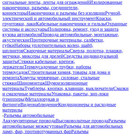
сигнальные ленты, ленты для ограждений
Изолированные
наконечники, разъемы, соединители,
коннекторы
Наконечники и разъемы без изоляции
Ручной,
электрический и автомобильный инструмент
Краски,
грунтовки, лаки
Кабельные наконечники и гильзы
Охранные
системы и аксессуары
Полировка, ремонт, уход и защита
кузова автомобиля
Провода автомобильные, монтажные,
акустические
Протирочные материалы, салфетки,
губки
Наборы уплотнительных колец, шайб,
шплинтов
Сварочные материалы
Сверла, полотна, плашки,
метчики, миксеры для дрелей
Средства индивидуальной
защиты
Стяжки кабельные, крепеж,
держатели
Термоусадочные трубки, наборы
термоусадок
Строительная химия, товары для дома и
ремонта
Хомуты червячные, силовые, стальные
стяжки
Шиномонтаж
Шумоизоляционные
материалы
Тумблеры, кнопки, клавиши, выключатели
Смазки
и смазочные материалы
Упаковка, пакеты, зип-локи
(грипперы)
Металлорукав и
фитинги
Видеонаблюдение
Кондиционеры и расходные
материлы
-
Разъемы автомобильные
Аккумуляторные провода
Высоковольтные провода
Разъемы
автомобильные межжгутовые
Разъемы для автомобильных
ламп, фар, противотуманных фар
Разъемы