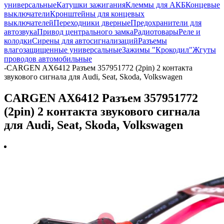
универсальные
Катушки зажигания
Клеммы для АКБ
Концевые
выключатели
Кронштейны для концевых
выключателей
Переходники дверные
Предохранители для
автозвука
Привод центрального замка
Радиотовары
Реле и
колодки
Сирены для автосигнализаций
Разъемы
влагозащищенные универсальные
Зажимы "Крокодил"
Жгуты
проводов автомобильные
-
CARGEN AX6412 Разъем 357951772 (2pin) 2 контакта
звукового сигнала для Audi, Seat, Skoda, Volkswagen
CARGEN AX6412 Разъем 357951772
(2pin) 2 контакта звукового сигнала
для Audi, Seat, Skoda, Volkswagen