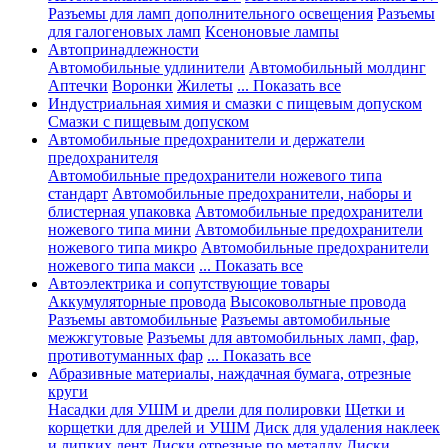
Разъемы для ламп дополнительного освещения
Разъемы
для галогеновых ламп
Ксеноновые лампы
Автопринадлежности
Автомобильные удлинители
Автомобильный молдинг
Аптечки
Воронки
Жилеты
... Показать все
Индустриальная химия и смазки с пищевым допуском
Смазки с пищевым допуском
Автомобильные предохранители и держатели
предохранителя
Автомобильные предохранители ножевого типа
стандарт
Автомобильные предохранители, наборы и
блистерная упаковка
Автомобильные предохранители
ножевого типа мини
Автомобильные предохранители
ножевого типа микро
Автомобильные предохранители
ножевого типа макси
... Показать все
Автоэлектрика и сопутствующие товары
Аккумуляторные провода
Высоковольтные провода
Разъемы автомобильные
Разъемы автомобильные
межжгутовые
Разъемы для автомобильных ламп, фар,
противотуманных фар
... Показать все
Абразивные материалы, наждачная бумага, отрезные
круги
Насадки для УШМ и дрели для полировки
Щетки и
корщетки для дрелей и УШМ
Диск для удаления наклеек
и липких лент
Диски отрезные по металлу
Диски