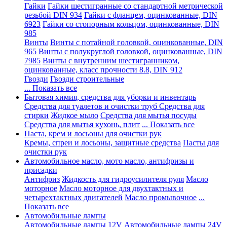
Гайки
Гайки шестигранные со стандартной метрической
резьбой DIN 934
Гайки с фланцем, оцинкованные, DIN
6923
Гайки со стопорным кольцом, оцинкованные, DIN
985
Винты
Винты с потайной головкой, оцинкованные, DIN
965
Винты с полукруглой головкой, оцинкованные, DIN
7985
Винты с внутренним шестигранником,
оцинкованные, класс прочности 8.8, DIN 912
Гвозди
Гвозди строительные
... Показать все
Бытовая химия, средства для уборки и инвентарь
Средства для туалетов и очистки труб
Средства для
стирки
Жидкое мыло
Средства для мытья посуды
Средства для мытья кухонь, плит
... Показать все
Паста, крем и лосьоны для очистки рук
Кремы, спреи и лосьоны, защитные средства
Пасты для
очистки рук
Автомобильное масло, мото масло, антифризы и
присадки
Антифриз
Жидкость для гидроусилителя руля
Масло
моторное
Масло моторное для двухтактных и
четырехтактных двигателей
Масло промывочное
...
Показать все
Автомобильные лампы
Автомобильные лампы 12V
Автомобильные лампы 24V