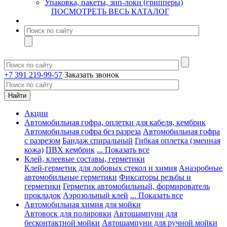
Упаковка, пакеты, зип-локи (грипперы)
ПОСМОТРЕТЬ ВЕСЬ КАТАЛОГ
+7 391 219-99-57
Заказать звонок
Акции
Автомобильная гофра, оплетки для кабеля, кембрик
Автомобильная гофра без разреза
Автомобильная гофра
с разрезом
Бандаж спиральный
Гибкая оплетка (змеиная
кожа)
ПВХ кембрик
... Показать все
Клей, клеевые составы, герметики
Клей-герметик для лобовых стекол и химия
Анаэробные
автомобильные герметики
Фиксаторы резьбы и
герметики
Герметик автомобильный, формирователь
прокладок
Аэрозольный клей
... Показать все
Автомобильная химия для мойки
Автовоск для полировки
Автошампуни для
бесконтактной мойки
Автошампуни для ручной мойки