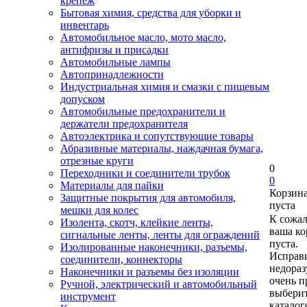
крепеж
Бытовая химия, средства для уборки и
инвентарь
Автомобильное масло, мото масло,
антифризы и присадки
Автомобильные лампы
Автопринадлежности
Индустриальная химия и смазки с пищевым
допуском
Автомобильные предохранители и
держатели предохранителя
Автоэлектрика и сопутствующие товары
Абразивные материалы, наждачная бумага,
отрезные круги
0
Переходники и соединители трубок
0
Материалы для пайки
Корзин
Защитные покрытия для автомобиля,
пуста
мешки для колес
К сожа
Изолента, скотч, клейкие ленты,
ваша ко
сигнальные ленты, ленты для ограждений
пуста.
Изолированные наконечники, разъемы,
Исправи
соединители, коннекторы
недора
Наконечники и разъемы без изоляции
очень п
Ручной, электрический и автомобильный
выберит
инструмент
каталог