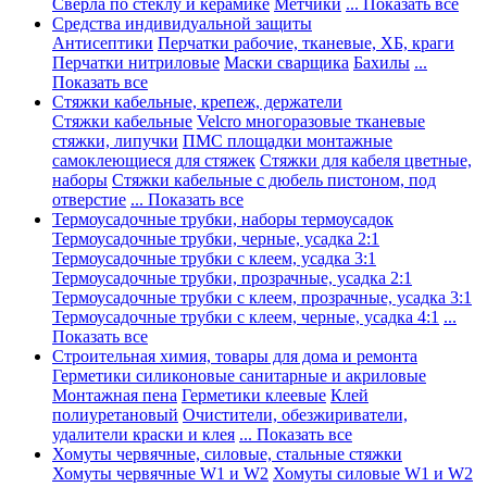
Сверла по стеклу и керамике
Метчики
... Показать все
Средства индивидуальной защиты
Антисептики
Перчатки рабочие, тканевые, ХБ, краги
Перчатки нитриловые
Маски сварщика
Бахилы
...
Показать все
Стяжки кабельные, крепеж, держатели
Стяжки кабельные
Velcro многоразовые тканевые
стяжки, липучки
ПМС площадки монтажные
самоклеющиеся для стяжек
Стяжки для кабеля цветные,
наборы
Стяжки кабельные с дюбель пистоном, под
отверстие
... Показать все
Термоусадочные трубки, наборы термоусадок
Термоусадочные трубки, черные, усадка 2:1
Термоусадочные трубки с клеем, усадка 3:1
Термоусадочные трубки, прозрачные, усадка 2:1
Термоусадочные трубки с клеем, прозрачные, усадка 3:1
Термоусадочные трубки с клеем, черные, усадка 4:1
...
Показать все
Строительная химия, товары для дома и ремонта
Герметики силиконовые санитарные и акриловые
Монтажная пена
Герметики клеевые
Клей
полиуретановый
Очистители, обезжириватели,
удалители краски и клея
... Показать все
Хомуты червячные, силовые, стальные стяжки
Хомуты червячные W1 и W2
Хомуты силовые W1 и W2