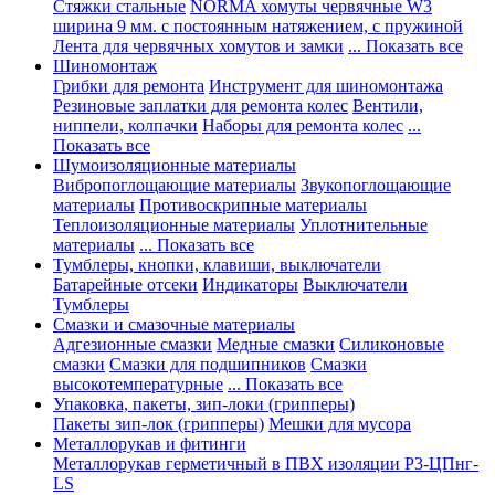
Стяжки стальные
NORMA хомуты червячные W3
ширина 9 мм. с постоянным натяжением, с пружиной
Лента для червячных хомутов и замки
... Показать все
Шиномонтаж
Грибки для ремонта
Инструмент для шиномонтажа
Резиновые заплатки для ремонта колес
Вентили,
ниппели, колпачки
Наборы для ремонта колес
...
Показать все
Шумоизоляционные материалы
Вибропоглощающие материалы
Звукопоглощающие
материалы
Противоскрипные материалы
Теплоизоляционные материалы
Уплотнительные
материалы
... Показать все
Тумблеры, кнопки, клавиши, выключатели
Батарейные отсеки
Индикаторы
Выключатели
Тумблеры
Смазки и смазочные материалы
Адгезионные смазки
Медные смазки
Силиконовые
смазки
Смазки для подшипников
Смазки
высокотемпературные
... Показать все
Упаковка, пакеты, зип-локи (грипперы)
Пакеты зип-лок (грипперы)
Мешки для мусора
Металлорукав и фитинги
Металлорукав герметичный в ПВХ изоляции Р3-ЦПнг-
LS