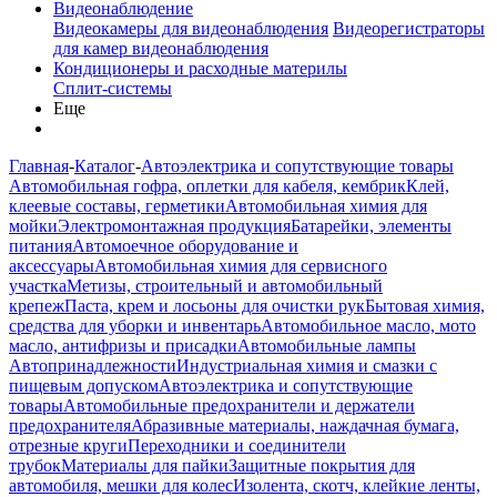
Видеонаблюдение
Видеокамеры для видеонаблюдения
Видеорегистраторы
для камер видеонаблюдения
Кондиционеры и расходные материлы
Сплит-системы
Еще
Главная
-
Каталог
-
Автоэлектрика и сопутствующие товары
Автомобильная гофра, оплетки для кабеля, кембрик
Клей,
клеевые составы, герметики
Автомобильная химия для
мойки
Электромонтажная продукция
Батарейки, элементы
питания
Автомоечное оборудование и
аксессуары
Автомобильная химия для сервисного
участка
Метизы, строительный и автомобильный
крепеж
Паста, крем и лосьоны для очистки рук
Бытовая химия,
средства для уборки и инвентарь
Автомобильное масло, мото
масло, антифризы и присадки
Автомобильные лампы
Автопринадлежности
Индустриальная химия и смазки с
пищевым допуском
Автоэлектрика и сопутствующие
товары
Автомобильные предохранители и держатели
предохранителя
Абразивные материалы, наждачная бумага,
отрезные круги
Переходники и соединители
трубок
Материалы для пайки
Защитные покрытия для
автомобиля, мешки для колес
Изолента, скотч, клейкие ленты,