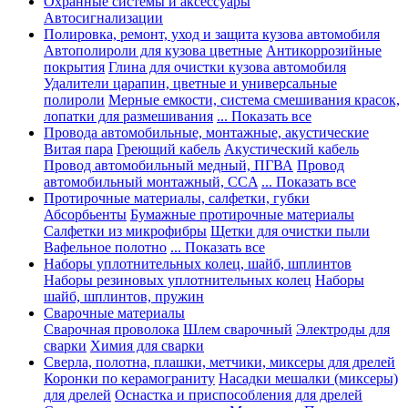
Охранные системы и аксессуары
Автосигнализации
Полировка, ремонт, уход и защита кузова автомобиля
Автополироли для кузова цветные
Антикоррозийные
покрытия
Глина для очистки кузова автомобиля
Удалители царапин, цветные и универсальные
полироли
Мерные емкости, система смешивания красок,
лопатки для размешивания
... Показать все
Провода автомобильные, монтажные, акустические
Витая пара
Греющий кабель
Акустический кабель
Провод автомобильный медный, ПГВА
Провод
автомобильный монтажный, CCA
... Показать все
Протирочные материалы, салфетки, губки
Абсорбьенты
Бумажные протирочные материалы
Салфетки из микрофибры
Щетки для очистки пыли
Вафельное полотно
... Показать все
Наборы уплотнительных колец, шайб, шплинтов
Наборы резиновых уплотнительных колец
Наборы
шайб, шплинтов, пружин
Сварочные материалы
Сварочная проволока
Шлем сварочный
Электроды для
сварки
Химия для сварки
Сверла, полотна, плашки, метчики, миксеры для дрелей
Коронки по керамограниту
Насадки мешалки (миксеры)
для дрелей
Оснастка и приспособления для дрелей