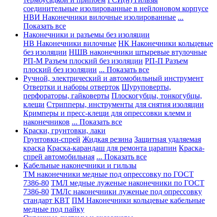
соединительные изолированные в нейлоновом корпусе
НВИ Наконечники вилочные изолированные
...
Показать все
Наконечники и разъемы без изоляции
НВ Наконечники вилочные
НК Наконечники кольцевые
без изоляции
НШВ наконечники штыревые втулочные
РП-М Разъем плоский без изоляции
РП-П Разъем
плоский без изоляции
... Показать все
Ручной, электрический и автомобильный инструмент
Отвертки и наборы отверток
Шуруповерты,
перфораторы, гайковерты
Плоскогубцы, тонкогубцы,
клещи
Стрипперы, инструменты для снятия изоляции
Кримперы и пресс-клещи для опрессовки клемм и
наконечников
... Показать все
Краски, грунтовки, лаки
Грунтовки-спрей
Жидкая резина
Защитная удаляемая
краска
Краска-карандаш для ремонта царапин
Краска-
спрей автомобильная
... Показать все
Кабельные наконечники и гильзы
ТМ наконечники медные под опрессовку по ГОСТ
7386-80
ТМЛ медные луженые наконечники по ГОСТ
7386-80
ТМЛс наконечники луженые под опрессовку
стандарт КВТ
ПМ Наконечники кольцевые кабельные
медные под пайку