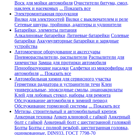
Воск для мойки автомобиля
Очистители битума, смол,
наклеек и насекомых
... Показать все
Электромонтажная продукция
Вилки для электросетей
Вилки с выключателем и реле
Сетевые шнуры, тройники, адаптеры и удлинители
Батарейки, элементы питания
Алкалиновые батарейки
Литиевые батарейки
Солевые
батарейки
Аккумуляторные батарейки и зарядные
устройства
Автомоечное оборудование и аксессуары
Пневмораспылители, распылители
Распылители для
химчистки
Замша для протирки автомобиля
Пенообразующие насадки
Салфетки из микрофибры для
автомобиля
... Показать все
Автомобильная химия для сервисного участка
Герметики радиатора и устранители течи
Клеи
универсальные, эпоксидные смолы, цианоакрилаты
Клей для лобовых стекол, наборы для ремонта
Обслуживание автомобиля в зимний период
Обслуживание тормозной системы
... Показать все
Метизы, строительный и автомобильный крепеж
Анкерная техника
Анкер клиновой с гайкой
Анкерный
болт с гайкой
Анкерный болт с шестигранной головкой
Болты
Болты с полной резьбой, шестигранная головка,
оцинкованные, DIN933, ГОСТ 7798-70