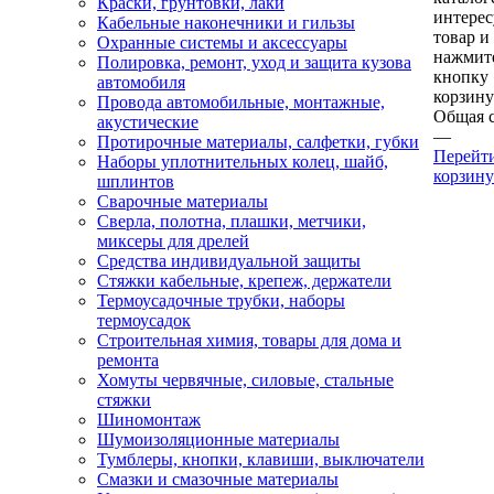
Краски, грунтовки, лаки
интере
Кабельные наконечники и гильзы
товар и
Охранные системы и аксессуары
нажмит
Полировка, ремонт, уход и защита кузова
кнопку
автомобиля
корзину
Провода автомобильные, монтажные,
Общая 
акустические
—
Протирочные материалы, салфетки, губки
Перейт
Наборы уплотнительных колец, шайб,
корзину
шплинтов
Сварочные материалы
Сверла, полотна, плашки, метчики,
миксеры для дрелей
Средства индивидуальной защиты
Стяжки кабельные, крепеж, держатели
Термоусадочные трубки, наборы
термоусадок
Строительная химия, товары для дома и
ремонта
Хомуты червячные, силовые, стальные
стяжки
Шиномонтаж
Шумоизоляционные материалы
Тумблеры, кнопки, клавиши, выключатели
Смазки и смазочные материалы