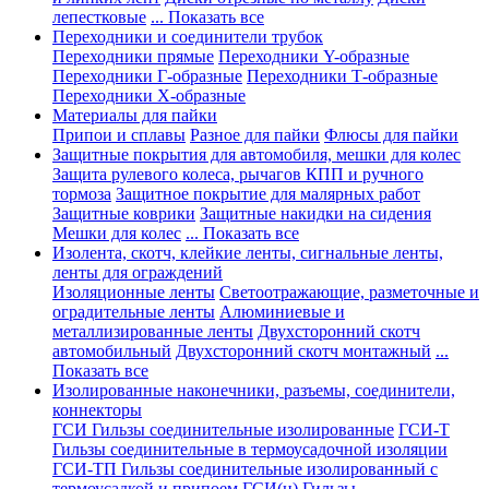
лепестковые
... Показать все
Переходники и соединители трубок
Переходники прямые
Переходники Y-образные
Переходники Г-образные
Переходники Т-образные
Переходники Х-образные
Материалы для пайки
Припои и сплавы
Разное для пайки
Флюсы для пайки
Защитные покрытия для автомобиля, мешки для колес
Защита рулевого колеса, рычагов КПП и ручного
тормоза
Защитное покрытие для малярных работ
Защитные коврики
Защитные накидки на сидения
Мешки для колес
... Показать все
Изолента, скотч, клейкие ленты, сигнальные ленты,
ленты для ограждений
Изоляционные ленты
Светоотражающие, разметочные и
оградительные ленты
Алюминиевые и
металлизированные ленты
Двухсторонний скотч
автомобильный
Двухсторонний скотч монтажный
...
Показать все
Изолированные наконечники, разъемы, соединители,
коннекторы
ГСИ Гильзы соединительные изолированные
ГСИ-Т
Гильзы соединительные в термоусадочной изоляции
ГСИ-ТП Гильзы соединительные изолированный с
термоусадкой и припоем
ГСИ(н) Гильзы