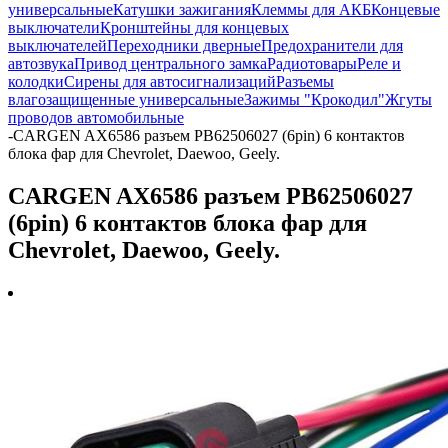
универсальные
Катушки зажигания
Клеммы для АКБ
Концевые
выключатели
Кронштейны для концевых
выключателей
Переходники дверные
Предохранители для
автозвука
Привод центрального замка
Радиотовары
Реле и
колодки
Сирены для автосигнализаций
Разъемы
влагозащищенные универсальные
Зажимы "Крокодил"
Жгуты
проводов автомобильные
-
CARGEN AX6586 разъем PB62506027 (6pin) 6 контактов
блока фар для Chevrolet, Daewoo, Geely.
CARGEN AX6586 разъем PB62506027
(6pin) 6 контактов блока фар для
Chevrolet, Daewoo, Geely.