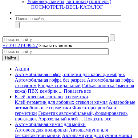
Упаковка, пакеты, зип-локи (грипперы)
ПОСМОТРЕТЬ ВЕСЬ КАТАЛОГ
+7 391 219-99-57
Заказать звонок
Акции
Автомобильная гофра, оплетки для кабеля, кембрик
Автомобильная гофра без разреза
Автомобильная гофра
с разрезом
Бандаж спиральный
Гибкая оплетка (змеиная
кожа)
ПВХ кембрик
... Показать все
Клей, клеевые составы, герметики
Клей-герметик для лобовых стекол и химия
Анаэробные
автомобильные герметики
Фиксаторы резьбы и
герметики
Герметик автомобильный, формирователь
прокладок
Аэрозольный клей
... Показать все
Автомобильная химия для мойки
Автовоск для полировки
Автошампуни для
бесконтактной мойки
Автошампуни для ручной мойки