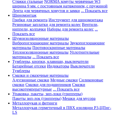
Стяжки стальные
NORMA хомуты червячные W3
ширина 9 мм. с постоянным натяжением, с пружиной
Лента для червячных хомутов и замки
... Показать все
Шиномонтаж
Грибки для ремонта
Инструмент для шиномонтажа
Резиновые заплатки для ремонта колес
Вентили,
ниппели, колпачки
Наборы для ремонта колес
...
Показать все
Шумоизоляционные материалы
Вибропоглощающие материалы
Звукопоглощающие
материалы
Противоскрипные материалы
Теплоизоляционные материалы
Уплотнительные
материалы
... Показать все
Тумблеры, кнопки, клавиши, выключатели
Батарейные отсеки
Индикаторы
Выключатели
Тумблеры
Смазки и смазочные материалы
Адгезионные смазки
Медные смазки
Силиконовые
смазки
Смазки для подшипников
Смазки
высокотемпературные
... Показать все
Упаковка, пакеты, зип-локи (грипперы)
Пакеты зип-лок (грипперы)
Мешки для мусора
Металлорукав и фитинги
Металлорукав герметичный в ПВХ изоляции Р3-ЦПнг-
LS