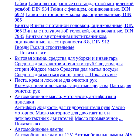
Гайки
Гайки шестигранные со стандартной метрической
резьбой DIN 934
Гайки с фланцем, оцинкованные, DIN
6923
Гайки со стопорным кольцом, оцинкованные, DIN
985
Винты
Винты с потайной головкой, оцинкованные, DIN
965
Винты с полукруглой головкой, оцинкованные, DIN
7985
Винты с внутренним шестигранником,
оцинкованные, класс прочности 8.8, DIN 912
Гвозди
Гвозди строительные
... Показать все
Бытовая химия, средства для уборки и инвентарь
Средства для туалетов и очистки труб
Средства для
стирки
Жидкое мыло
Средства для мытья посуды
Средства для мытья кухонь, плит
... Показать все
Паста, крем и лосьоны для очистки рук
Кремы, спреи и лосьоны, защитные средства
Пасты для
очистки рук
Автомобильное масло, мото масло, антифризы и
присадки
Антифриз
Жидкость для гидроусилителя руля
Масло
моторное
Масло моторное для двухтактных и
четырехтактных двигателей
Масло промывочное
...
Показать все
Автомобильные лампы
Автомобильные лампы 12V
Автомобильные лампы 24V