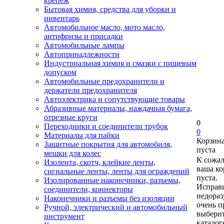
крепеж
Бытовая химия, средства для уборки и
инвентарь
Автомобильное масло, мото масло,
антифризы и присадки
Автомобильные лампы
Автопринадлежности
Индустриальная химия и смазки с пищевым
допуском
Автомобильные предохранители и
держатели предохранителя
Автоэлектрика и сопутствующие товары
Абразивные материалы, наждачная бумага,
отрезные круги
0
Переходники и соединители трубок
0
Материалы для пайки
Корзин
Защитные покрытия для автомобиля,
пуста
мешки для колес
К сожа
Изолента, скотч, клейкие ленты,
ваша ко
сигнальные ленты, ленты для ограждений
пуста.
Изолированные наконечники, разъемы,
Исправи
соединители, коннекторы
недора
Наконечники и разъемы без изоляции
очень п
Ручной, электрический и автомобильный
выберит
инструмент
каталог