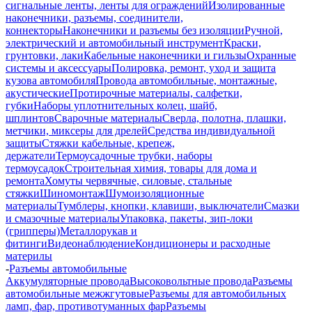
сигнальные ленты, ленты для ограждений
Изолированные
наконечники, разъемы, соединители,
коннекторы
Наконечники и разъемы без изоляции
Ручной,
электрический и автомобильный инструмент
Краски,
грунтовки, лаки
Кабельные наконечники и гильзы
Охранные
системы и аксессуары
Полировка, ремонт, уход и защита
кузова автомобиля
Провода автомобильные, монтажные,
акустические
Протирочные материалы, салфетки,
губки
Наборы уплотнительных колец, шайб,
шплинтов
Сварочные материалы
Сверла, полотна, плашки,
метчики, миксеры для дрелей
Средства индивидуальной
защиты
Стяжки кабельные, крепеж,
держатели
Термоусадочные трубки, наборы
термоусадок
Строительная химия, товары для дома и
ремонта
Хомуты червячные, силовые, стальные
стяжки
Шиномонтаж
Шумоизоляционные
материалы
Тумблеры, кнопки, клавиши, выключатели
Смазки
и смазочные материалы
Упаковка, пакеты, зип-локи
(грипперы)
Металлорукав и
фитинги
Видеонаблюдение
Кондиционеры и расходные
материлы
-
Разъемы автомобильные
Аккумуляторные провода
Высоковольтные провода
Разъемы
автомобильные межжгутовые
Разъемы для автомобильных
ламп, фар, противотуманных фар
Разъемы