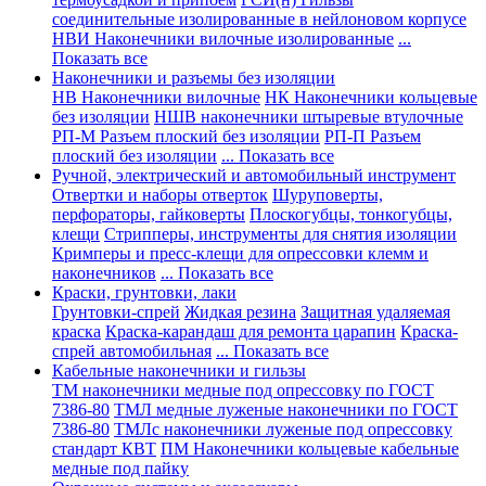
соединительные изолированные в нейлоновом корпусе
НВИ Наконечники вилочные изолированные
...
Показать все
Наконечники и разъемы без изоляции
НВ Наконечники вилочные
НК Наконечники кольцевые
без изоляции
НШВ наконечники штыревые втулочные
РП-М Разъем плоский без изоляции
РП-П Разъем
плоский без изоляции
... Показать все
Ручной, электрический и автомобильный инструмент
Отвертки и наборы отверток
Шуруповерты,
перфораторы, гайковерты
Плоскогубцы, тонкогубцы,
клещи
Стрипперы, инструменты для снятия изоляции
Кримперы и пресс-клещи для опрессовки клемм и
наконечников
... Показать все
Краски, грунтовки, лаки
Грунтовки-спрей
Жидкая резина
Защитная удаляемая
краска
Краска-карандаш для ремонта царапин
Краска-
спрей автомобильная
... Показать все
Кабельные наконечники и гильзы
ТМ наконечники медные под опрессовку по ГОСТ
7386-80
ТМЛ медные луженые наконечники по ГОСТ
7386-80
ТМЛс наконечники луженые под опрессовку
стандарт КВТ
ПМ Наконечники кольцевые кабельные
медные под пайку