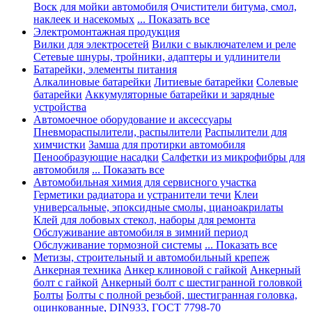
Воск для мойки автомобиля
Очистители битума, смол,
наклеек и насекомых
... Показать все
Электромонтажная продукция
Вилки для электросетей
Вилки с выключателем и реле
Сетевые шнуры, тройники, адаптеры и удлинители
Батарейки, элементы питания
Алкалиновые батарейки
Литиевые батарейки
Солевые
батарейки
Аккумуляторные батарейки и зарядные
устройства
Автомоечное оборудование и аксессуары
Пневмораспылители, распылители
Распылители для
химчистки
Замша для протирки автомобиля
Пенообразующие насадки
Салфетки из микрофибры для
автомобиля
... Показать все
Автомобильная химия для сервисного участка
Герметики радиатора и устранители течи
Клеи
универсальные, эпоксидные смолы, цианоакрилаты
Клей для лобовых стекол, наборы для ремонта
Обслуживание автомобиля в зимний период
Обслуживание тормозной системы
... Показать все
Метизы, строительный и автомобильный крепеж
Анкерная техника
Анкер клиновой с гайкой
Анкерный
болт с гайкой
Анкерный болт с шестигранной головкой
Болты
Болты с полной резьбой, шестигранная головка,
оцинкованные, DIN933, ГОСТ 7798-70