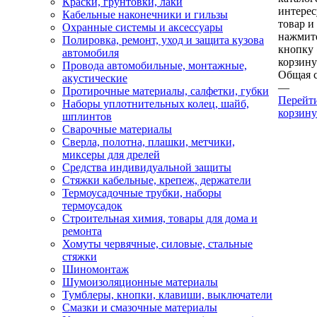
Краски, грунтовки, лаки
интере
Кабельные наконечники и гильзы
товар и
Охранные системы и аксессуары
нажмит
Полировка, ремонт, уход и защита кузова
кнопку
автомобиля
корзину
Провода автомобильные, монтажные,
Общая 
акустические
—
Протирочные материалы, салфетки, губки
Перейт
Наборы уплотнительных колец, шайб,
корзину
шплинтов
Сварочные материалы
Сверла, полотна, плашки, метчики,
миксеры для дрелей
Средства индивидуальной защиты
Стяжки кабельные, крепеж, держатели
Термоусадочные трубки, наборы
термоусадок
Строительная химия, товары для дома и
ремонта
Хомуты червячные, силовые, стальные
стяжки
Шиномонтаж
Шумоизоляционные материалы
Тумблеры, кнопки, клавиши, выключатели
Смазки и смазочные материалы