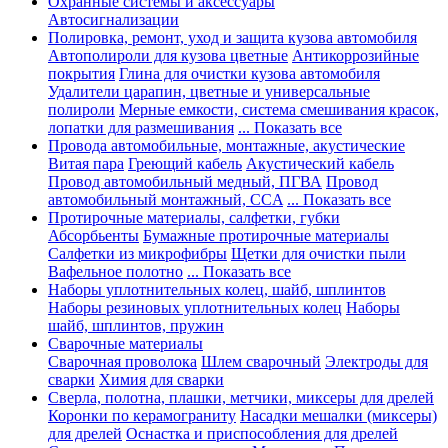
Охранные системы и аксессуары
Автосигнализации
Полировка, ремонт, уход и защита кузова автомобиля
Автополироли для кузова цветные
Антикоррозийные
покрытия
Глина для очистки кузова автомобиля
Удалители царапин, цветные и универсальные
полироли
Мерные емкости, система смешивания красок,
лопатки для размешивания
... Показать все
Провода автомобильные, монтажные, акустические
Витая пара
Греющий кабель
Акустический кабель
Провод автомобильный медный, ПГВА
Провод
автомобильный монтажный, CCA
... Показать все
Протирочные материалы, салфетки, губки
Абсорбьенты
Бумажные протирочные материалы
Салфетки из микрофибры
Щетки для очистки пыли
Вафельное полотно
... Показать все
Наборы уплотнительных колец, шайб, шплинтов
Наборы резиновых уплотнительных колец
Наборы
шайб, шплинтов, пружин
Сварочные материалы
Сварочная проволока
Шлем сварочный
Электроды для
сварки
Химия для сварки
Сверла, полотна, плашки, метчики, миксеры для дрелей
Коронки по керамограниту
Насадки мешалки (миксеры)
для дрелей
Оснастка и приспособления для дрелей