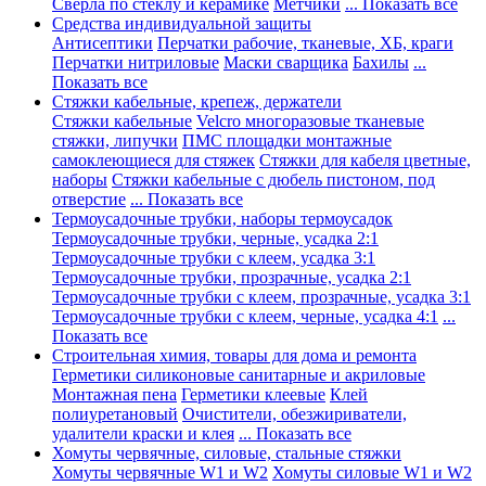
Сверла по стеклу и керамике
Метчики
... Показать все
Средства индивидуальной защиты
Антисептики
Перчатки рабочие, тканевые, ХБ, краги
Перчатки нитриловые
Маски сварщика
Бахилы
...
Показать все
Стяжки кабельные, крепеж, держатели
Стяжки кабельные
Velcro многоразовые тканевые
стяжки, липучки
ПМС площадки монтажные
самоклеющиеся для стяжек
Стяжки для кабеля цветные,
наборы
Стяжки кабельные с дюбель пистоном, под
отверстие
... Показать все
Термоусадочные трубки, наборы термоусадок
Термоусадочные трубки, черные, усадка 2:1
Термоусадочные трубки с клеем, усадка 3:1
Термоусадочные трубки, прозрачные, усадка 2:1
Термоусадочные трубки с клеем, прозрачные, усадка 3:1
Термоусадочные трубки с клеем, черные, усадка 4:1
...
Показать все
Строительная химия, товары для дома и ремонта
Герметики силиконовые санитарные и акриловые
Монтажная пена
Герметики клеевые
Клей
полиуретановый
Очистители, обезжириватели,
удалители краски и клея
... Показать все
Хомуты червячные, силовые, стальные стяжки
Хомуты червячные W1 и W2
Хомуты силовые W1 и W2