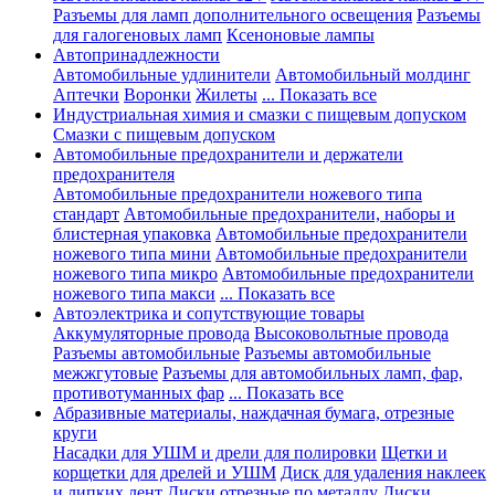
Разъемы для ламп дополнительного освещения
Разъемы
для галогеновых ламп
Ксеноновые лампы
Автопринадлежности
Автомобильные удлинители
Автомобильный молдинг
Аптечки
Воронки
Жилеты
... Показать все
Индустриальная химия и смазки с пищевым допуском
Смазки с пищевым допуском
Автомобильные предохранители и держатели
предохранителя
Автомобильные предохранители ножевого типа
стандарт
Автомобильные предохранители, наборы и
блистерная упаковка
Автомобильные предохранители
ножевого типа мини
Автомобильные предохранители
ножевого типа микро
Автомобильные предохранители
ножевого типа макси
... Показать все
Автоэлектрика и сопутствующие товары
Аккумуляторные провода
Высоковольтные провода
Разъемы автомобильные
Разъемы автомобильные
межжгутовые
Разъемы для автомобильных ламп, фар,
противотуманных фар
... Показать все
Абразивные материалы, наждачная бумага, отрезные
круги
Насадки для УШМ и дрели для полировки
Щетки и
корщетки для дрелей и УШМ
Диск для удаления наклеек
и липких лент
Диски отрезные по металлу
Диски