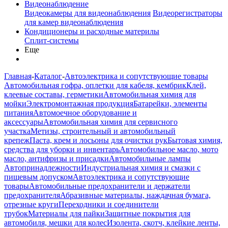
Видеонаблюдение
Видеокамеры для видеонаблюдения
Видеорегистраторы
для камер видеонаблюдения
Кондиционеры и расходные материлы
Сплит-системы
Еще
Главная
-
Каталог
-
Автоэлектрика и сопутствующие товары
Автомобильная гофра, оплетки для кабеля, кембрик
Клей,
клеевые составы, герметики
Автомобильная химия для
мойки
Электромонтажная продукция
Батарейки, элементы
питания
Автомоечное оборудование и
аксессуары
Автомобильная химия для сервисного
участка
Метизы, строительный и автомобильный
крепеж
Паста, крем и лосьоны для очистки рук
Бытовая химия,
средства для уборки и инвентарь
Автомобильное масло, мото
масло, антифризы и присадки
Автомобильные лампы
Автопринадлежности
Индустриальная химия и смазки с
пищевым допуском
Автоэлектрика и сопутствующие
товары
Автомобильные предохранители и держатели
предохранителя
Абразивные материалы, наждачная бумага,
отрезные круги
Переходники и соединители
трубок
Материалы для пайки
Защитные покрытия для
автомобиля, мешки для колес
Изолента, скотч, клейкие ленты,