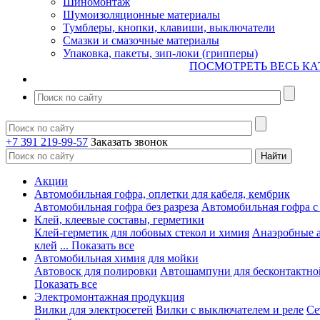
Шиномонтаж
Шумоизоляционные материалы
Тумблеры, кнопки, клавиши, выключатели
Смазки и смазочные материалы
Упаковка, пакеты, зип-локи (грипперы)
ПОСМОТРЕТЬ ВЕСЬ КА
+7 391 219-99-57
Заказать звонок
Акции
Автомобильная гофра, оплетки для кабеля, кембрик
Автомобильная гофра без разреза
Автомобильная гофра с
Клей, клеевые составы, герметики
Клей-герметик для лобовых стекол и химия
Анаэробные 
клей
... Показать все
Автомобильная химия для мойки
Автовоск для полировки
Автошампуни для бесконтактно
Показать все
Электромонтажная продукция
Вилки для электросетей
Вилки с выключателем и реле
Се