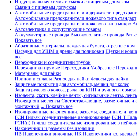
Индустриальная химия и смазки с пищевым допуском
Смазки с пищевым допуском
Автомобильные предохранители и держатели предохрани
Автомобильные предохранители ножевого типа стандарт
Автомобильные предохранители ножевого типа микро
А
Автоэлектрика и сопутствующие товары
Аккумуляторные провода
Высоковольтные провода
Разъ
Показать все
Абразивные материалы, наждачная бумага, отрезные круг
Насадки для УШМ и дрели для полировки
Щетки и корщ
все
Переходники и соединители трубок
Переходники прямые
Переходники Y-образные
Переходн
Материалы для пайки
Припои и сплавы
Разное для пайки
Флюсы для пайки
Защитные покрытия для автомобиля, мешки для колес
Защита рулевого колеса, рычагов КПП и ручного тормоза
Изолента, скотч, клейкие ленты, сигнальные ленты, лент
Изоляционные ленты
Светоотражающие, разметочные и 
монтажный
... Показать все
Изолированные наконечники, разъемы, соединители, ко
ГСИ Гильзы соединительные изолированные
ГСИ-Т Гиль
ГСИ(н) Гильзы соединительные изолированные в нейлон
Наконечники и разъемы без изоляции
НВ Наконечники вилочные
НК Наконечники кольцевые б