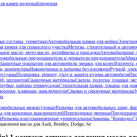
для камер видеонаблюдения
ые составы, герметики
Автомобильная химия для мойки
Электро
я химия для сервисного участка
Метизы, строительный и автом
ное масло, мото масло, антифризы и присадки
Автомобильные
томобильные предохранители и держатели предохранителя
Абраз
Защитные покрытия для автомобиля, мешки для колес
Изолента, 
и, коннекторы
Наконечники и разъемы без изоляции
Ручной, эле
ессуары
Полировка, ремонт, уход и защита кузова автомобиля
Про
йб, шплинтов
Сварочные материалы
Сверла, полотна, плашки, ме
трубки, наборы термоусадок
Строительная химия, товары для дом
 кнопки, клавиши, выключатели
Смазки и смазочные материалы
У
лы
томобильные межжгутовые
Разъемы для автомобильных ламп, фа
 для концевых выключателей
Переходники дверные
Предохранит
й
Разъемы влагозащищенные универсальные
Зажимы "Крокодил"
вления масла для Audi, Bentley, Dodge, Se
 1 контакт датчика давления масла для 