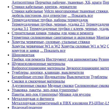
Антисептики
Перчатки рабочие, тканевые, ХБ, краги
Пер
Стяжки кабельные, крепеж, держатели
Стяжки кабельные
Velcro многоразовые тканевые стяжки
дюбель пистоном, под отверстие
... Показать все
Термоусадочные трубки, наборы термоусадок
Термоусадочные трубки, черные, усадка 2:1
Термоусадочны
усадка 3:1
Термоусадочные трубки с клеем, черные, усадка
Строительная химия, товары для дома и ремонта
Герметики силиконовые санитарные и акриловые
Монтаж
Хомуты червячные, силовые, стальные стяжки
Хомуты червячные W1 и W2
Хомуты силовые W1 и W2
С
хомутов и замки
... Показать все
Шиномонтаж
Грибки для ремонта
Инструмент для шиномонтажа
Резин
Шумоизоляционные материалы
Вибропоглощающие материалы
Звукопоглощающие мате
Тумблеры, кнопки, клавиши, выключатели
Батарейные отсеки
Индикаторы
Выключатели
Тумблеры
Смазки и смазочные материалы
Адгезионные смазки
Медные смазки
Силиконовые смазк
Упаковка, пакеты, зип-локи (грипперы)
Пакеты зип-лок (грипперы)
Мешки для мусора
Металлорукав и фитинги
Металлорукав герметичный в ПВХ изоляции Р3-ЦПнг-L
Видеонаблюдение