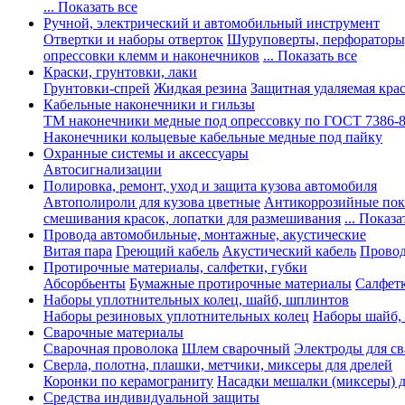
... Показать все
Ручной, электрический и автомобильный инструмент
Отвертки и наборы отверток
Шуруповерты, перфораторы
опрессовки клемм и наконечников
... Показать все
Краски, грунтовки, лаки
Грунтовки-спрей
Жидкая резина
Защитная удаляемая кра
Кабельные наконечники и гильзы
ТМ наконечники медные под опрессовку по ГОСТ 7386-
Наконечники кольцевые кабельные медные под пайку
Охранные системы и аксессуары
Автосигнализации
Полировка, ремонт, уход и защита кузова автомобиля
Автополироли для кузова цветные
Антикоррозийные по
смешивания красок, лопатки для размешивания
... Показа
Провода автомобильные, монтажные, акустические
Витая пара
Греющий кабель
Акустический кабель
Провод
Протирочные материалы, салфетки, губки
Абсорбьенты
Бумажные протирочные материалы
Салфет
Наборы уплотнительных колец, шайб, шплинтов
Наборы резиновых уплотнительных колец
Наборы шайб,
Сварочные материалы
Сварочная проволока
Шлем сварочный
Электроды для с
Сверла, полотна, плашки, метчики, миксеры для дрелей
Коронки по керамограниту
Насадки мешалки (миксеры) д
Средства индивидуальной защиты