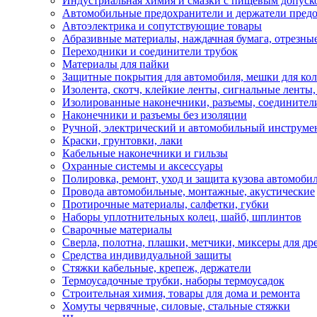
Индустриальная химия и смазки с пищевым допуск
Автомобильные предохранители и держатели пред
Автоэлектрика и сопутствующие товары
Абразивные материалы, наждачная бумага, отрезны
Переходники и соединители трубок
Материалы для пайки
Защитные покрытия для автомобиля, мешки для кол
Изолента, скотч, клейкие ленты, сигнальные ленты
Изолированные наконечники, разъемы, соединител
Наконечники и разъемы без изоляции
Ручной, электрический и автомобильный инструме
Краски, грунтовки, лаки
Кабельные наконечники и гильзы
Охранные системы и аксессуары
Полировка, ремонт, уход и защита кузова автомоби
Провода автомобильные, монтажные, акустические
Протирочные материалы, салфетки, губки
Наборы уплотнительных колец, шайб, шплинтов
Сварочные материалы
Сверла, полотна, плашки, метчики, миксеры для др
Средства индивидуальной защиты
Стяжки кабельные, крепеж, держатели
Термоусадочные трубки, наборы термоусадок
Строительная химия, товары для дома и ремонта
Хомуты червячные, силовые, стальные стяжки