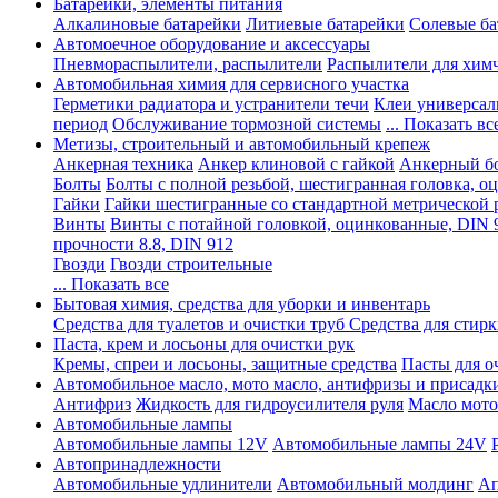
Батарейки, элементы питания
Алкалиновые батарейки
Литиевые батарейки
Солевые ба
Автомоечное оборудование и аксессуары
Пневмораспылители, распылители
Распылители для хим
Автомобильная химия для сервисного участка
Герметики радиатора и устранители течи
Клеи универсал
период
Обслуживание тормозной системы
... Показать вс
Метизы, строительный и автомобильный крепеж
Анкерная техника
Анкер клиновой с гайкой
Анкерный бо
Болты
Болты с полной резьбой, шестигранная головка, 
Гайки
Гайки шестигранные со стандартной метрической 
Винты
Винты с потайной головкой, оцинкованные, DIN 
прочности 8.8, DIN 912
Гвозди
Гвозди строительные
... Показать все
Бытовая химия, средства для уборки и инвентарь
Средства для туалетов и очистки труб
Средства для стир
Паста, крем и лосьоны для очистки рук
Кремы, спреи и лосьоны, защитные средства
Пасты для о
Автомобильное масло, мото масло, антифризы и присадк
Антифриз
Жидкость для гидроусилителя руля
Масло мото
Автомобильные лампы
Автомобильные лампы 12V
Автомобильные лампы 24V
Автопринадлежности
Автомобильные удлинители
Автомобильный молдинг
Ап