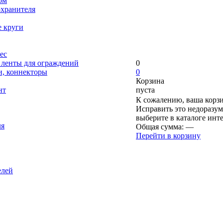
ом
охранителя
е круги
ес
, ленты для ограждений
0
и, коннекторы
0
Корзина
нт
пуста
К сожалению, ваша корзи
Исправить это недоразум
выберите в каталоге инт
ля
Общая сумма:
—
Перейти в корзину
елей