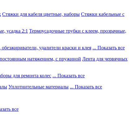
к
Стяжки для кабеля цветные, наборы
Стяжки кабельные с
е, усадка 2:1
Термоусадочные трубки с клеем, прозрачные,
 обезжириватели, удалители краски и клея
... Показать все
постоянным натяжением, с пружиной
Лента для червячных
боры для ремонта колес
... Показать все
алы
Уплотнительные материалы
... Показать все
казать все