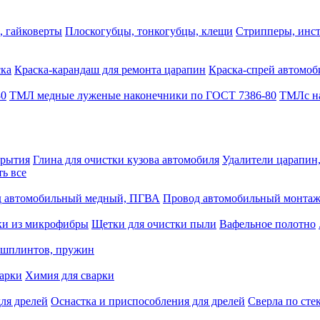
, гайковерты
Плоскогубцы, тонкогубцы, клещи
Стрипперы, инст
ска
Краска-карандаш для ремонта царапин
Краска-спрей автомоб
80
ТМЛ медные луженые наконечники по ГОСТ 7386-80
ТМЛс на
крытия
Глина для очистки кузова автомобиля
Удалители царапин
ть все
 автомобильный медный, ПГВА
Провод автомобильный монта
ки из микрофибры
Щетки для очистки пыли
Вафельное полотно
 шплинтов, пружин
варки
Химия для сварки
ля дрелей
Оснастка и приспособления для дрелей
Сверла по сте