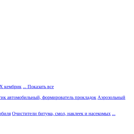
Х кембрик
... Показать все
тик автомобильный, формирователь прокладок
Аэрозольный
обиля
Очистители битума, смол, наклеек и насекомых
...