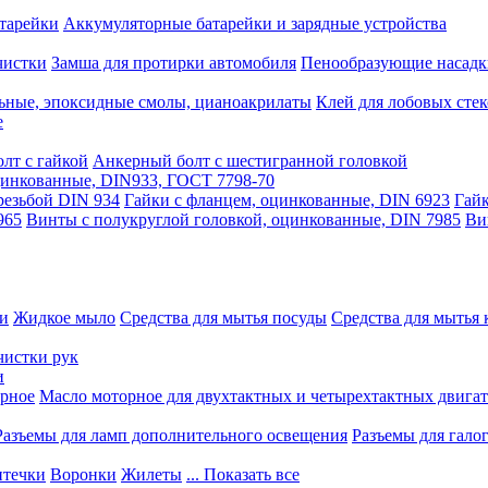
тарейки
Аккумуляторные батарейки и зарядные устройства
чистки
Замша для протирки автомобиля
Пенообразующие насадк
ьные, эпоксидные смолы, цианоакрилаты
Клей для лобовых стек
е
лт с гайкой
Анкерный болт с шестигранной головкой
оцинкованные, DIN933, ГОСТ 7798-70
резьбой DIN 934
Гайки с фланцем, оцинкованные, DIN 6923
Гайк
965
Винты с полукруглой головкой, оцинкованные, DIN 7985
Ви
ки
Жидкое мыло
Средства для мытья посуды
Средства для мытья 
чистки рук
и
рное
Масло моторное для двухтактных и четырехтактных двига
Разъемы для ламп дополнительного освещения
Разъемы для гало
течки
Воронки
Жилеты
... Показать все