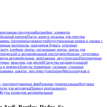
монтажная продукция
Батарейки, элементы
обильный крепеж
Паста, крем и лосьоны для очистки
 лампы
Автопринадлежности
Индустриальная химия и смазки с
ивные материалы, наждачная бумага, отрезные
скотч, клейкие ленты, сигнальные ленты, ленты для
ктрический и автомобильный инструмент
Краски, грунтовки,
вода автомобильные, монтажные, акустические
Протирочные
тчики, миксеры для дрелей
Средства индивидуальной
а и ремонта
Хомуты червячные, силовые, стальные
паковка, пакеты, зип-локи (грипперы)
Металлорукав и
р, противотуманных фар
Разъемы универсальные
Катушки
ели для автозвука
Привод центрального
Жгуты проводов автомобильные
Audi, Bentley, Dodge, Se