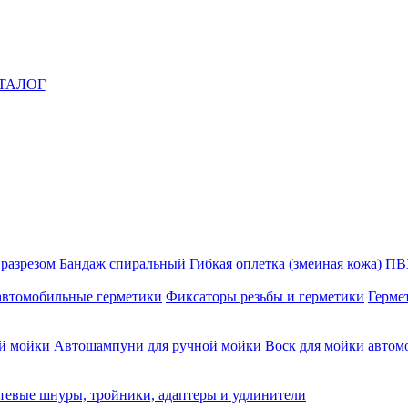
ТАЛОГ
 разрезом
Бандаж спиральный
Гибкая оплетка (змеиная кожа)
ПВ
автомобильные герметики
Фиксаторы резьбы и герметики
Герме
й мойки
Автошампуни для ручной мойки
Воск для мойки автом
тевые шнуры, тройники, адаптеры и удлинители