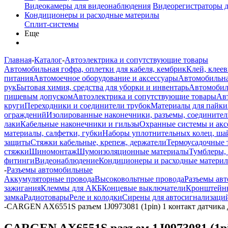
Видеокамеры для видеонаблюдения
Видеорегистраторы 
Кондиционеры и расходные материлы
Сплит-системы
Еще
Главная
-
Каталог
-
Автоэлектрика и сопутствующие товары
Автомобильная гофра, оплетки для кабеля, кембрик
Клей, клеев
питания
Автомоечное оборудование и аксессуары
Автомобильна
рук
Бытовая химия, средства для уборки и инвентарь
Автомобиль
пищевым допуском
Автоэлектрика и сопутствующие товары
Ав
круги
Переходники и соединители трубок
Материалы для пайки
ограждений
Изолированные наконечники, разъемы, соединител
лаки
Кабельные наконечники и гильзы
Охранные системы и акс
материалы, салфетки, губки
Наборы уплотнительных колец, ша
защиты
Стяжки кабельные, крепеж, держатели
Термоусадочные 
стяжки
Шиномонтаж
Шумоизоляционные материалы
Тумблеры,
фитинги
Видеонаблюдение
Кондиционеры и расходные матери
-
Разъемы автомобильные
Аккумуляторные провода
Высоковольтные провода
Разъемы ав
зажигания
Клеммы для АКБ
Концевые выключатели
Кронштейны
замка
Радиотовары
Реле и колодки
Сирены для автосигнализаци
-
CARGEN AX6551S разъем 1J0973081 (1pin) 1 контакт датчика да
CARGEN AX6551S разъем 1J0973081 (1pin)