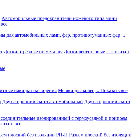
а
Автомобильные предохранители ножевого типа мини
 все
мы для автомобильных ламп, фар, противотуманных фар
...
нт
Диски отрезные по металлу
Диски лепестковые
... Показать
ные
итные накидки на сидения
Мешки для колес
... Показать все
ы
Двухсторонний скотч автомобильный
Двухсторонний скотч
соединительные изолированный с термоусадкой и припоем
оказать все
ъем плоский без изоляции
РП-П Разъем плоский без изоляции