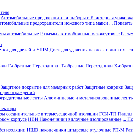
теля
Автомобильные предохранители, наборы и блистерная упаковк
втомобильные предохранители ножевого типа макси
... Показать
емы автомобильные
Разъемы автомобильные межжгутовые
Разъе
и
етки для дрелей и УШМ
Диск для удаления наклеек и липких ле
ики Г-образные
Переходники Т-образные
Переходники Х-образ
Защитное покрытие для малярных работ
Защитные коврики
Защ
ы для ограждений
оградительные ленты
Алюминиевые и металлизированные лент
ннекторы
зы соединительные в термоусадочной изоляции
ГСИ-ТП Гильзы 
овом корпусе
НВИ Наконечники вилочные изолированные
... П
ез изоляции
НШВ наконечники штыревые втулочные
РП-М Раз