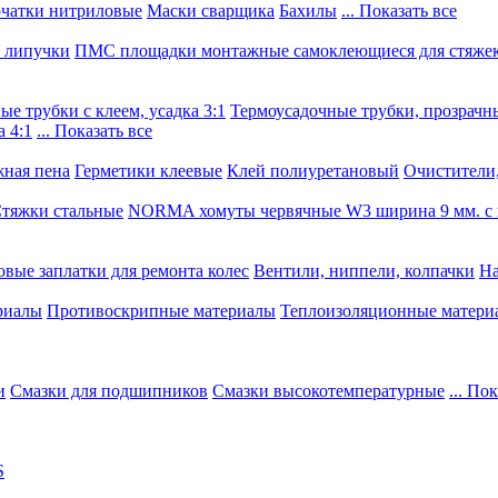
чатки нитриловые
Маски сварщика
Бахилы
... Показать все
, липучки
ПМС площадки монтажные самоклеющиеся для стяже
е трубки с клеем, усадка 3:1
Термоусадочные трубки, прозрачны
 4:1
... Показать все
ная пена
Герметики клеевые
Клей полиуретановый
Очистители,
тяжки стальные
NORMA хомуты червячные W3 ширина 9 мм. с 
овые заплатки для ремонта колес
Вентили, ниппели, колпачки
На
риалы
Противоскрипные материалы
Теплоизоляционные матери
и
Смазки для подшипников
Смазки высокотемпературные
... По
S