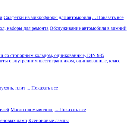
и
Салфетки из микрофибры для автомобиля
... Показать все
ол, наборы для ремонта
Обслуживание автомобиля в зимний
и со стопорным кольцом, оцинкованные, DIN 985
нты с внутренним шестигранником, оцинкованные, класс
кухонь, плит
... Показать все
телей
Масло промывочное
... Показать все
геновых ламп
Ксеноновые лампы