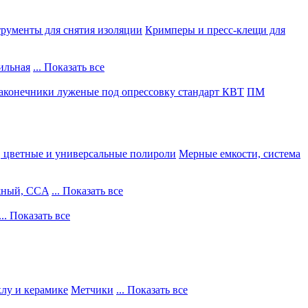
рументы для снятия изоляции
Кримперы и пресс-клещи для
ильная
... Показать все
конечники луженые под опрессовку стандарт КВТ
ПМ
, цветные и универсальные полироли
Мерные емкости, система
жный, CCA
... Показать все
... Показать все
клу и керамике
Метчики
... Показать все