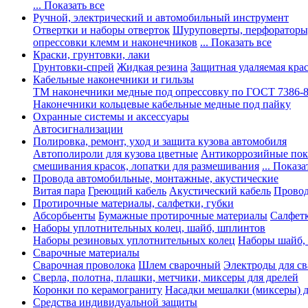
... Показать все
Ручной, электрический и автомобильный инструмент
Отвертки и наборы отверток
Шуруповерты, перфораторы
опрессовки клемм и наконечников
... Показать все
Краски, грунтовки, лаки
Грунтовки-спрей
Жидкая резина
Защитная удаляемая кра
Кабельные наконечники и гильзы
ТМ наконечники медные под опрессовку по ГОСТ 7386-
Наконечники кольцевые кабельные медные под пайку
Охранные системы и аксессуары
Автосигнализации
Полировка, ремонт, уход и защита кузова автомобиля
Автополироли для кузова цветные
Антикоррозийные по
смешивания красок, лопатки для размешивания
... Показа
Провода автомобильные, монтажные, акустические
Витая пара
Греющий кабель
Акустический кабель
Провод
Протирочные материалы, салфетки, губки
Абсорбьенты
Бумажные протирочные материалы
Салфет
Наборы уплотнительных колец, шайб, шплинтов
Наборы резиновых уплотнительных колец
Наборы шайб,
Сварочные материалы
Сварочная проволока
Шлем сварочный
Электроды для с
Сверла, полотна, плашки, метчики, миксеры для дрелей
Коронки по керамограниту
Насадки мешалки (миксеры) д
Средства индивидуальной защиты