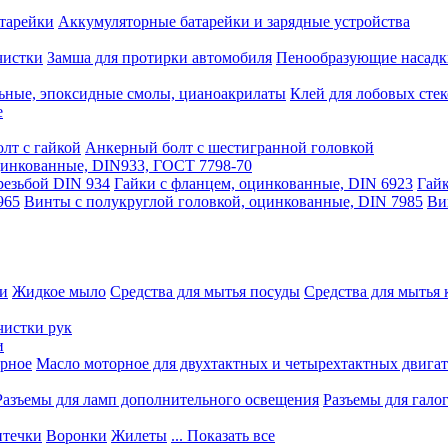
тарейки
Аккумуляторные батарейки и зарядные устройства
чистки
Замша для протирки автомобиля
Пенообразующие насадк
ьные, эпоксидные смолы, цианоакрилаты
Клей для лобовых стек
е
лт с гайкой
Анкерный болт с шестигранной головкой
оцинкованные, DIN933, ГОСТ 7798-70
резьбой DIN 934
Гайки с фланцем, оцинкованные, DIN 6923
Гайк
965
Винты с полукруглой головкой, оцинкованные, DIN 7985
Ви
ки
Жидкое мыло
Средства для мытья посуды
Средства для мытья 
чистки рук
и
рное
Масло моторное для двухтактных и четырехтактных двига
Разъемы для ламп дополнительного освещения
Разъемы для гало
течки
Воронки
Жилеты
... Показать все