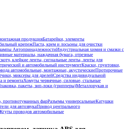
монтажная продукция
Батарейки, элементы
обильный крепеж
Паста, крем и лосьоны для очистки
 лампы
Автопринадлежности
Индустриальная химия и смазки с
ивные материалы, наждачная бумага, отрезные
скотч, клейкие ленты, сигнальные ленты, ленты для
ктрический и автомобильный инструмент
Краски, грунтовки,
вода автомобильные, монтажные, акустические
Протирочные
тчики, миксеры для дрелей
Средства индивидуальной
а и ремонта
Хомуты червячные, силовые, стальные
паковка, пакеты, зип-локи (грипперы)
Металлорукав и
р, противотуманных фар
Разъемы универсальные
Катушки
ели для автозвука
Привод центрального
Жгуты проводов автомобильные
адаптером, датчика ABS для