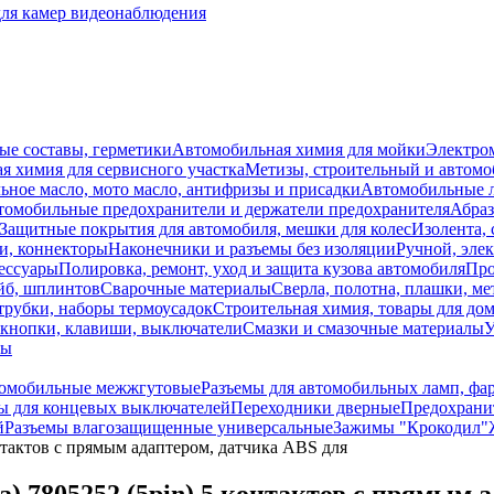
для камер видеонаблюдения
ые составы, герметики
Автомобильная химия для мойки
Электро
я химия для сервисного участка
Метизы, строительный и автом
ное масло, мото масло, антифризы и присадки
Автомобильные
томобильные предохранители и держатели предохранителя
Абраз
Защитные покрытия для автомобиля, мешки для колес
Изолента, 
и, коннекторы
Наконечники и разъемы без изоляции
Ручной, эле
ессуары
Полировка, ремонт, уход и защита кузова автомобиля
Про
йб, шплинтов
Сварочные материалы
Сверла, полотна, плашки, ме
трубки, наборы термоусадок
Строительная химия, товары для дом
 кнопки, клавиши, выключатели
Смазки и смазочные материалы
У
лы
томобильные межжгутовые
Разъемы для автомобильных ламп, фа
 для концевых выключателей
Переходники дверные
Предохранит
й
Разъемы влагозащищенные универсальные
Зажимы "Крокодил"
нтактов с прямым адаптером, датчика ABS для
 7805252 (5pin) 5 контактов с прямым 