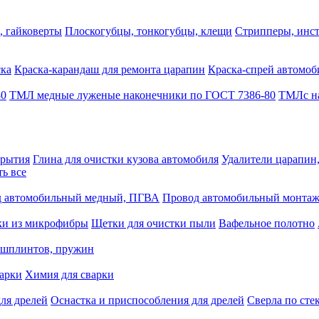
, гайковерты
Плоскогубцы, тонкогубцы, клещи
Стрипперы, инст
ска
Краска-карандаш для ремонта царапин
Краска-спрей автомоб
80
ТМЛ медные луженые наконечники по ГОСТ 7386-80
ТМЛс на
крытия
Глина для очистки кузова автомобиля
Удалители царапин
ть все
 автомобильный медный, ПГВА
Провод автомобильный монта
ки из микрофибры
Щетки для очистки пыли
Вафельное полотно
 шплинтов, пружин
варки
Химия для сварки
ля дрелей
Оснастка и приспособления для дрелей
Сверла по сте