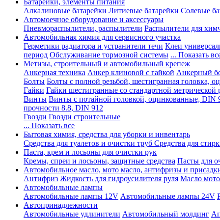
Батарейки, элементы питания
Алкалиновые батарейки
Литиевые батарейки
Солевые ба
Автомоечное оборудование и аксессуары
Пневмораспылители, распылители
Распылители для хим
Автомобильная химия для сервисного участка
Герметики радиатора и устранители течи
Клеи универсал
период
Обслуживание тормозной системы
... Показать вс
Метизы, строительный и автомобильный крепеж
Анкерная техника
Анкер клиновой с гайкой
Анкерный бо
Болты
Болты с полной резьбой, шестигранная головка, 
Гайки
Гайки шестигранные со стандартной метрической 
Винты
Винты с потайной головкой, оцинкованные, DIN 
прочности 8.8, DIN 912
Гвозди
Гвозди строительные
... Показать все
Бытовая химия, средства для уборки и инвентарь
Средства для туалетов и очистки труб
Средства для стир
Паста, крем и лосьоны для очистки рук
Кремы, спреи и лосьоны, защитные средства
Пасты для о
Автомобильное масло, мото масло, антифризы и присадк
Антифриз
Жидкость для гидроусилителя руля
Масло мото
Автомобильные лампы
Автомобильные лампы 12V
Автомобильные лампы 24V
Автопринадлежности
Автомобильные удлинители
Автомобильный молдинг
Ап