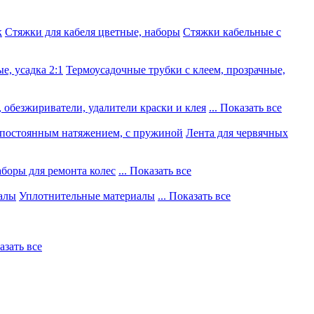
к
Стяжки для кабеля цветные, наборы
Стяжки кабельные с
е, усадка 2:1
Термоусадочные трубки с клеем, прозрачные,
 обезжириватели, удалители краски и клея
... Показать все
постоянным натяжением, с пружиной
Лента для червячных
боры для ремонта колес
... Показать все
алы
Уплотнительные материалы
... Показать все
казать все