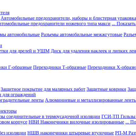
теля
Автомобильные предохранители, наборы и блистерная упаковк
втомобильные предохранители ножевого типа макси
... Показать
емы автомобильные
Разъемы автомобильные межжгутовые
Разъе
и
етки для дрелей и УШМ
Диск для удаления наклеек и липких ле
ики Г-образные
Переходники Т-образные
Переходники Х-образ
Защитное покрытие для малярных работ
Защитные коврики
Защ
ы для ограждений
оградительные ленты
Алюминиевые и металлизированные лент
ннекторы
зы соединительные в термоусадочной изоляции
ГСИ-ТП Гильзы 
овом корпусе
НВИ Наконечники вилочные изолированные
... П
ез изоляции
НШВ наконечники штыревые втулочные
РП-М Раз