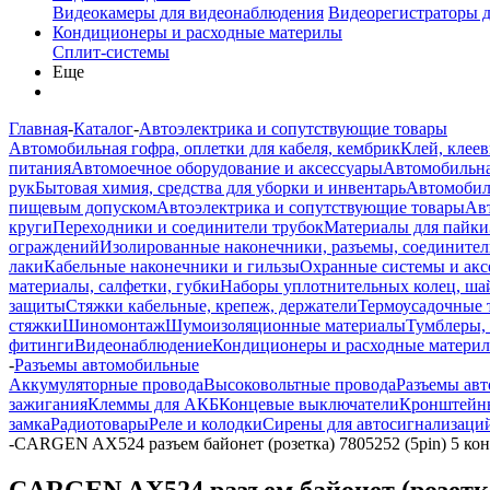
Видеокамеры для видеонаблюдения
Видеорегистраторы 
Кондиционеры и расходные материлы
Сплит-системы
Еще
Главная
-
Каталог
-
Автоэлектрика и сопутствующие товары
Автомобильная гофра, оплетки для кабеля, кембрик
Клей, клеев
питания
Автомоечное оборудование и аксессуары
Автомобильна
рук
Бытовая химия, средства для уборки и инвентарь
Автомобиль
пищевым допуском
Автоэлектрика и сопутствующие товары
Ав
круги
Переходники и соединители трубок
Материалы для пайки
ограждений
Изолированные наконечники, разъемы, соединител
лаки
Кабельные наконечники и гильзы
Охранные системы и акс
материалы, салфетки, губки
Наборы уплотнительных колец, ша
защиты
Стяжки кабельные, крепеж, держатели
Термоусадочные 
стяжки
Шиномонтаж
Шумоизоляционные материалы
Тумблеры,
фитинги
Видеонаблюдение
Кондиционеры и расходные матери
-
Разъемы автомобильные
Аккумуляторные провода
Высоковольтные провода
Разъемы ав
зажигания
Клеммы для АКБ
Концевые выключатели
Кронштейны
замка
Радиотовары
Реле и колодки
Сирены для автосигнализаци
-
CARGEN AX524 разъем байонет (розетка) 7805252 (5pin) 5 ко
CARGEN AX524 разъем байонет (розетка)