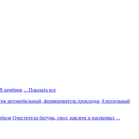
Х кембрик
... Показать все
тик автомобильный, формирователь прокладок
Аэрозольный
обиля
Очистители битума, смол, наклеек и насекомых
...