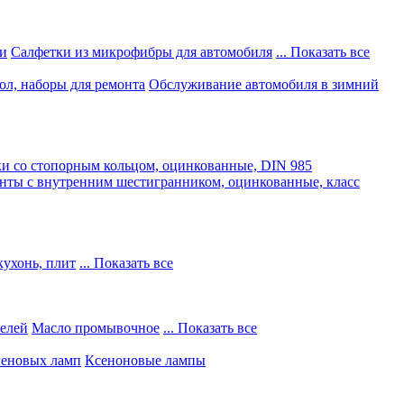
и
Салфетки из микрофибры для автомобиля
... Показать все
ол, наборы для ремонта
Обслуживание автомобиля в зимний
и со стопорным кольцом, оцинкованные, DIN 985
нты с внутренним шестигранником, оцинкованные, класс
кухонь, плит
... Показать все
телей
Масло промывочное
... Показать все
геновых ламп
Ксеноновые лампы