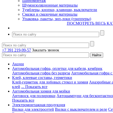
Шиномонтаж
Шумоизоляционные материалы
Тумблеры, кнопки, клавиши, выключатели
Смазки и смазочные материалы
Упаковка, пакеты, зип-локи (грипперы)
ПОСМОТРЕТЬ ВЕСЬ КА
+7 391 219-99-57
Заказать звонок
Акции
Автомобильная гофра, оплетки для кабеля, кембрик
Автомобильная гофра без разреза
Автомобильная гофра с
Клей, клеевые составы, герметики
Клей-герметик для лобовых стекол и химия
Анаэробные 
клей
... Показать все
Автомобильная химия для мойки
Автовоск для полировки
Автошампуни для бесконтактно
Показать все
Электромонтажная продукция
Вилки для электросетей
Вилки с выключателем и реле
Се