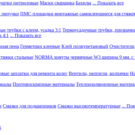
чатки нитриловые
Маски сварщика
Бахилы
... Показать все
, липучки
ПМС площадки монтажные самоклеющиеся для стяже
е трубки с клеем, усадка 3:1
Термоусадочные трубки, прозрачны
 4:1
... Показать все
ная пена
Герметики клеевые
Клей полиуретановый
Очистители,
тяжки стальные
NORMA хомуты червячные W3 ширина 9 мм. с 
овые заплатки для ремонта колес
Вентили, ниппели, колпачки
На
риалы
Противоскрипные материалы
Теплоизоляционные матери
и
Смазки для подшипников
Смазки высокотемпературные
... По
S