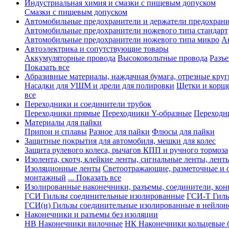
Индустриальная химия и смазки с пищевым допуском
Смазки с пищевым допуском
Автомобильные предохранители и держатели предохрани
Автомобильные предохранители ножевого типа стандарт
Автомобильные предохранители ножевого типа микро
А
Автоэлектрика и сопутствующие товары
Аккумуляторные провода
Высоковольтные провода
Разъ
Показать все
Абразивные материалы, наждачная бумага, отрезные круг
Насадки для УШМ и дрели для полировки
Щетки и корщ
все
Переходники и соединители трубок
Переходники прямые
Переходники Y-образные
Переходн
Материалы для пайки
Припои и сплавы
Разное для пайки
Флюсы для пайки
Защитные покрытия для автомобиля, мешки для колес
Защита рулевого колеса, рычагов КПП и ручного тормоза
Изолента, скотч, клейкие ленты, сигнальные ленты, лент
Изоляционные ленты
Светоотражающие, разметочные и 
монтажный
... Показать все
Изолированные наконечники, разъемы, соединители, ко
ГСИ Гильзы соединительные изолированные
ГСИ-Т Гиль
ГСИ(н) Гильзы соединительные изолированные в нейлон
Наконечники и разъемы без изоляции
НВ Наконечники вилочные
НК Наконечники кольцевые б