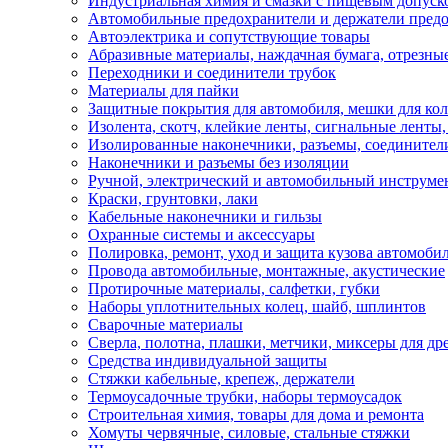
Индустриальная химия и смазки с пищевым допуск
Автомобильные предохранители и держатели пред
Автоэлектрика и сопутствующие товары
Абразивные материалы, наждачная бумага, отрезны
Переходники и соединители трубок
Материалы для пайки
Защитные покрытия для автомобиля, мешки для кол
Изолента, скотч, клейкие ленты, сигнальные ленты
Изолированные наконечники, разъемы, соединител
Наконечники и разъемы без изоляции
Ручной, электрический и автомобильный инструме
Краски, грунтовки, лаки
Кабельные наконечники и гильзы
Охранные системы и аксессуары
Полировка, ремонт, уход и защита кузова автомоби
Провода автомобильные, монтажные, акустические
Протирочные материалы, салфетки, губки
Наборы уплотнительных колец, шайб, шплинтов
Сварочные материалы
Сверла, полотна, плашки, метчики, миксеры для др
Средства индивидуальной защиты
Стяжки кабельные, крепеж, держатели
Термоусадочные трубки, наборы термоусадок
Строительная химия, товары для дома и ремонта
Хомуты червячные, силовые, стальные стяжки