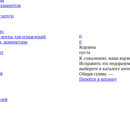
ом
охранителя
е круги
ес
, ленты для ограждений
0
и, коннекторы
0
Корзина
нт
пуста
К сожалению, ваша корзи
Исправить это недоразум
выберите в каталоге инт
ля
Общая сумма:
—
Перейти в корзину
елей