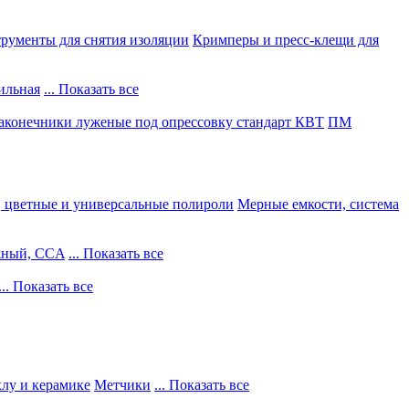
рументы для снятия изоляции
Кримперы и пресс-клещи для
ильная
... Показать все
конечники луженые под опрессовку стандарт КВТ
ПМ
, цветные и универсальные полироли
Мерные емкости, система
жный, CCA
... Показать все
... Показать все
клу и керамике
Метчики
... Показать все