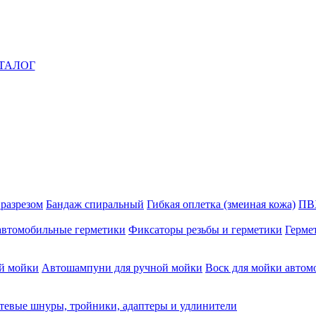
ТАЛОГ
 разрезом
Бандаж спиральный
Гибкая оплетка (змеиная кожа)
ПВ
автомобильные герметики
Фиксаторы резьбы и герметики
Герме
й мойки
Автошампуни для ручной мойки
Воск для мойки автом
тевые шнуры, тройники, адаптеры и удлинители