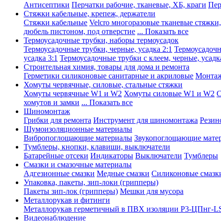
Антисептики
Перчатки рабочие, тканевые, ХБ, краги
Пер
Стяжки кабельные, крепеж, держатели
Стяжки кабельные
Velcro многоразовые тканевые стяжки
дюбель пистоном, под отверстие
... Показать все
Термоусадочные трубки, наборы термоусадок
Термоусадочные трубки, черные, усадка 2:1
Термоусадочны
усадка 3:1
Термоусадочные трубки с клеем, черные, усадка
Строительная химия, товары для дома и ремонта
Герметики силиконовые санитарные и акриловые
Монтаж
Хомуты червячные, силовые, стальные стяжки
Хомуты червячные W1 и W2
Хомуты силовые W1 и W2
С
хомутов и замки
... Показать все
Шиномонтаж
Грибки для ремонта
Инструмент для шиномонтажа
Резин
Шумоизоляционные материалы
Вибропоглощающие материалы
Звукопоглощающие мате
Тумблеры, кнопки, клавиши, выключатели
Батарейные отсеки
Индикаторы
Выключатели
Тумблеры
Смазки и смазочные материалы
Адгезионные смазки
Медные смазки
Силиконовые смазк
Упаковка, пакеты, зип-локи (грипперы)
Пакеты зип-лок (грипперы)
Мешки для мусора
Металлорукав и фитинги
Металлорукав герметичный в ПВХ изоляции Р3-ЦПнг-L
Видеонаблюдение