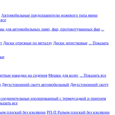
а
Автомобильные предохранители ножевого типа мини
 все
мы для автомобильных ламп, фар, противотуманных фар
...
нт
Диски отрезные по металлу
Диски лепестковые
... Показать
ные
итные накидки на сидения
Мешки для колес
... Показать все
ы
Двухсторонний скотч автомобильный
Двухсторонний скотч
соединительные изолированный с термоусадкой и припоем
оказать все
ъем плоский без изоляции
РП-П Разъем плоский без изоляции