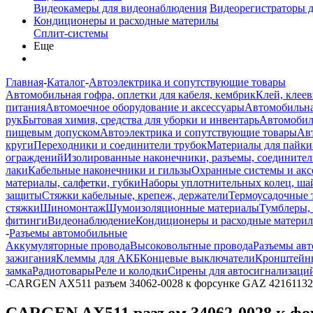
Видеокамеры для видеонаблюдения
Видеорегистраторы 
Кондиционеры и расходные материлы
Сплит-системы
Еще
Главная
-
Каталог
-
Автоэлектрика и сопутствующие товары
Автомобильная гофра, оплетки для кабеля, кембрик
Клей, клеев
питания
Автомоечное оборудование и аксессуары
Автомобильна
рук
Бытовая химия, средства для уборки и инвентарь
Автомобиль
пищевым допуском
Автоэлектрика и сопутствующие товары
Ав
круги
Переходники и соединители трубок
Материалы для пайки
ограждений
Изолированные наконечники, разъемы, соединител
лаки
Кабельные наконечники и гильзы
Охранные системы и акс
материалы, салфетки, губки
Наборы уплотнительных колец, ша
защиты
Стяжки кабельные, крепеж, держатели
Термоусадочные 
стяжки
Шиномонтаж
Шумоизоляционные материалы
Тумблеры,
фитинги
Видеонаблюдение
Кондиционеры и расходные матери
-
Разъемы автомобильные
Аккумуляторные провода
Высоковольтные провода
Разъемы ав
зажигания
Клеммы для АКБ
Концевые выключатели
Кронштейны
замка
Радиотовары
Реле и колодки
Сирены для автосигнализаци
-
CARGEN AX511 разъем 34062-0028 к форсунке GAZ 4216113201
CARGEN AX511 разъем 34062-0028 к форс