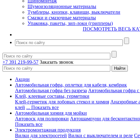
Шиномонтаж
Шумоизоляционные материалы
Тумблеры, кнопки, клавиши, выключатели
Смазки и смазочные материалы
Упаковка, пакеты, зип-локи (грипперы)
ПОСМОТРЕТЬ ВЕСЬ КА
+7 391 219-99-57
Заказать звонок
Акции
Автомобильная гофра, оплетки для кабеля, кембрик
Автомобильная гофра без разреза
Автомобильная гофра с
Клей, клеевые составы, герметики
Клей-герметик для лобовых стекол и химия
Анаэробные 
клей
... Показать все
Автомобильная химия для мойки
Автовоск для полировки
Автошампуни для бесконтактно
Показать все
Электромонтажная продукция
Вилки для электросетей
Вилки с выключателем и реле
Се