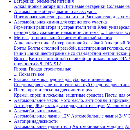
Батарейки, элементы питания
Алкалиновые батарейки
Литиевые батарейки
Солевые ба
Автомоечное оборудование и аксессуары
Пневмораспылители, распылители
Распылители для хим
Автомобильная химия для сервисного участка
Герметики радиатора и устранители течи
Клеи универсал
период
Обслуживание тормозной системы
... Показать вс
Метизы, строительный и автомобильный крепеж
Анкерная техника
Анкер клиновой с гайкой
Анкерный бо
Болты
Болты с полной резьбой, шестигранная головка, 
Гайки
Гайки шестигранные со стандартной метрической 
Винты
Винты с потайной головкой, оцинкованные, DIN 
прочности 8.8, DIN 912
Гвозди
Гвозди строительные
... Показать все
Бытовая химия, средства для уборки и инвентарь
Средства для туалетов и очистки труб
Средства для стир
Паста, крем и лосьоны для очистки рук
Кремы, спреи и лосьоны, защитные средства
Пасты для о
Автомобильное масло, мото масло, антифризы и присадк
Антифриз
Жидкость для гидроусилителя руля
Масло мото
Автомобильные лампы
Автомобильные лампы 12V
Автомобильные лампы 24V
Автопринадлежности
Автомобильные удлинители
Автомобильный молдинг
Ап