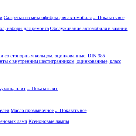
и
Салфетки из микрофибры для автомобиля
... Показать все
ол, наборы для ремонта
Обслуживание автомобиля в зимний
и со стопорным кольцом, оцинкованные, DIN 985
нты с внутренним шестигранником, оцинкованные, класс
кухонь, плит
... Показать все
телей
Масло промывочное
... Показать все
геновых ламп
Ксеноновые лампы