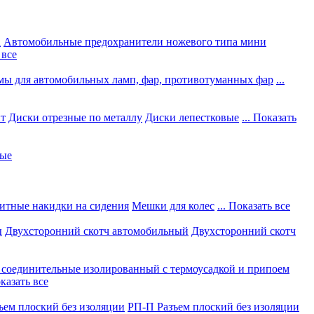
а
Автомобильные предохранители ножевого типа мини
 все
мы для автомобильных ламп, фар, противотуманных фар
...
нт
Диски отрезные по металлу
Диски лепестковые
... Показать
ные
итные накидки на сидения
Мешки для колес
... Показать все
ы
Двухсторонний скотч автомобильный
Двухсторонний скотч
соединительные изолированный с термоусадкой и припоем
оказать все
ъем плоский без изоляции
РП-П Разъем плоский без изоляции