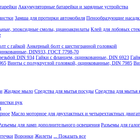
тарейки
Аккумуляторные батарейки и зарядные устройства
чистки
Замша для протирки автомобиля
Пенообразующие насадк
ьные, эпоксидные смолы, цианоакрилаты
Клей для лобовых стек
е
лт с гайкой
Анкерный болт с шестигранной головкой
оцинкованные, DIN933, ГОСТ 7798-70
резьбой DIN 934
Гайки с фланцем, оцинкованные, DIN 6923
Гайк
965
Винты с полукруглой головкой, оцинкованные, DIN 7985
Ви
ки
Жидкое мыло
Средства для мытья посуды
Средства для мытья 
чистки рук
и
рное
Масло моторное для двухтактных и четырехтактных двига
Разъемы для ламп дополнительного освещения
Разъемы для гало
течки
Воронки
Жилеты
... Показать все