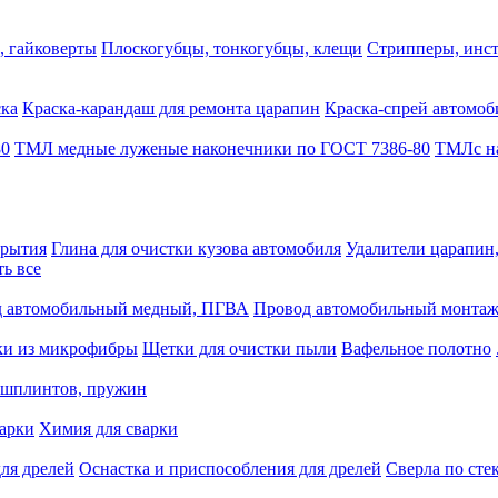
, гайковерты
Плоскогубцы, тонкогубцы, клещи
Стрипперы, инст
ска
Краска-карандаш для ремонта царапин
Краска-спрей автомоб
80
ТМЛ медные луженые наконечники по ГОСТ 7386-80
ТМЛс на
крытия
Глина для очистки кузова автомобиля
Удалители царапин
ть все
 автомобильный медный, ПГВА
Провод автомобильный монта
ки из микрофибры
Щетки для очистки пыли
Вафельное полотно
 шплинтов, пружин
варки
Химия для сварки
ля дрелей
Оснастка и приспособления для дрелей
Сверла по сте