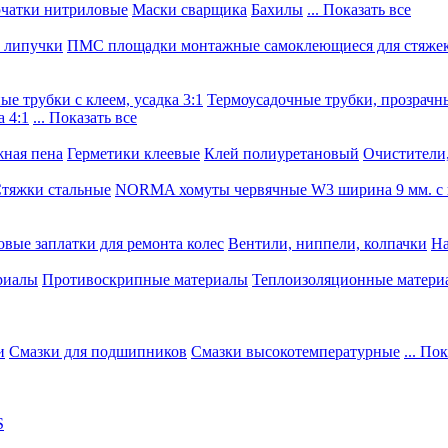
чатки нитриловые
Маски сварщика
Бахилы
... Показать все
, липучки
ПМС площадки монтажные самоклеющиеся для стяже
е трубки с клеем, усадка 3:1
Термоусадочные трубки, прозрачны
 4:1
... Показать все
ная пена
Герметики клеевые
Клей полиуретановый
Очистители,
тяжки стальные
NORMA хомуты червячные W3 ширина 9 мм. с 
овые заплатки для ремонта колес
Вентили, ниппели, колпачки
На
риалы
Противоскрипные материалы
Теплоизоляционные матери
и
Смазки для подшипников
Смазки высокотемпературные
... По
S