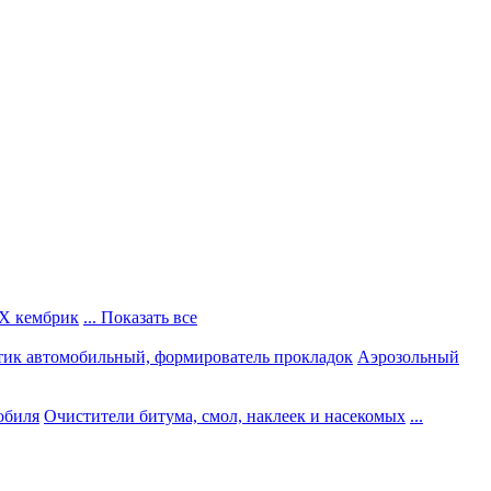
Х кембрик
... Показать все
тик автомобильный, формирователь прокладок
Аэрозольный
обиля
Очистители битума, смол, наклеек и насекомых
...