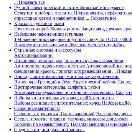
... Показать все
Ручной, электрический и автомобильный инструмент
Отвертки и наборы отверток
Шуруповерты, перфораторы
опрессовки клемм и наконечников
... Показать все
Краски, грунтовки, лаки
Грунтовки-спрей
Жидкая резина
Защитная удаляемая кра
Кабельные наконечники и гильзы
ТМ наконечники медные под опрессовку по ГОСТ 7386-
Наконечники кольцевые кабельные медные под пайку
Охранные системы и аксессуары
Автосигнализации
Полировка, ремонт, уход и защита кузова автомобиля
Автополироли для кузова цветные
Антикоррозийные по
смешивания красок, лопатки для размешивания
... Показа
Провода автомобильные, монтажные, акустические
Витая пара
Греющий кабель
Акустический кабель
Провод
Протирочные материалы, салфетки, губки
Абсорбьенты
Бумажные протирочные материалы
Салфет
Наборы уплотнительных колец, шайб, шплинтов
Наборы резиновых уплотнительных колец
Наборы шайб,
Сварочные материалы
Сварочная проволока
Шлем сварочный
Электроды для с
Сверла, полотна, плашки, метчики, миксеры для дрелей
Коронки по керамограниту
Насадки мешалки (миксеры) д
Средства индивидуальной защиты