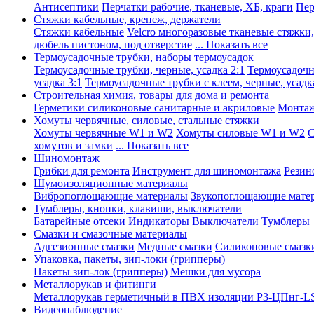
Антисептики
Перчатки рабочие, тканевые, ХБ, краги
Пер
Стяжки кабельные, крепеж, держатели
Стяжки кабельные
Velcro многоразовые тканевые стяжки
дюбель пистоном, под отверстие
... Показать все
Термоусадочные трубки, наборы термоусадок
Термоусадочные трубки, черные, усадка 2:1
Термоусадочны
усадка 3:1
Термоусадочные трубки с клеем, черные, усадка
Строительная химия, товары для дома и ремонта
Герметики силиконовые санитарные и акриловые
Монтаж
Хомуты червячные, силовые, стальные стяжки
Хомуты червячные W1 и W2
Хомуты силовые W1 и W2
С
хомутов и замки
... Показать все
Шиномонтаж
Грибки для ремонта
Инструмент для шиномонтажа
Резин
Шумоизоляционные материалы
Вибропоглощающие материалы
Звукопоглощающие мате
Тумблеры, кнопки, клавиши, выключатели
Батарейные отсеки
Индикаторы
Выключатели
Тумблеры
Смазки и смазочные материалы
Адгезионные смазки
Медные смазки
Силиконовые смазк
Упаковка, пакеты, зип-локи (грипперы)
Пакеты зип-лок (грипперы)
Мешки для мусора
Металлорукав и фитинги
Металлорукав герметичный в ПВХ изоляции Р3-ЦПнг-L
Видеонаблюдение