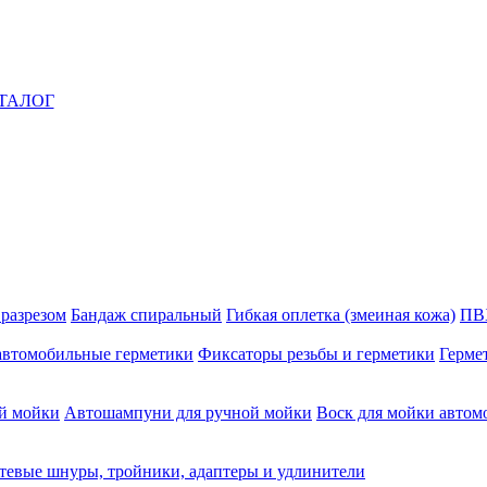
ТАЛОГ
 разрезом
Бандаж спиральный
Гибкая оплетка (змеиная кожа)
ПВ
автомобильные герметики
Фиксаторы резьбы и герметики
Герме
й мойки
Автошампуни для ручной мойки
Воск для мойки автом
тевые шнуры, тройники, адаптеры и удлинители