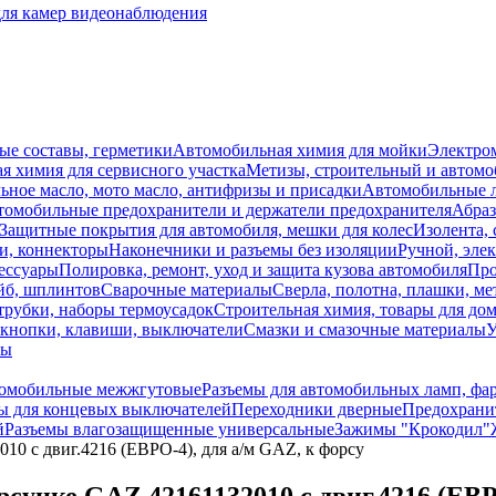
для камер видеонаблюдения
ые составы, герметики
Автомобильная химия для мойки
Электро
я химия для сервисного участка
Метизы, строительный и автом
ное масло, мото масло, антифризы и присадки
Автомобильные
томобильные предохранители и держатели предохранителя
Абраз
Защитные покрытия для автомобиля, мешки для колес
Изолента, 
и, коннекторы
Наконечники и разъемы без изоляции
Ручной, эле
ессуары
Полировка, ремонт, уход и защита кузова автомобиля
Про
йб, шплинтов
Сварочные материалы
Сверла, полотна, плашки, ме
трубки, наборы термоусадок
Строительная химия, товары для дом
 кнопки, клавиши, выключатели
Смазки и смазочные материалы
У
лы
томобильные межжгутовые
Разъемы для автомобильных ламп, фа
 для концевых выключателей
Переходники дверные
Предохранит
й
Разъемы влагозащищенные универсальные
Зажимы "Крокодил"
0 с двиг.4216 (ЕВРО-4), для а/м GAZ, к форсу
унке GAZ 42161132010 с двиг.4216 (ЕВРО