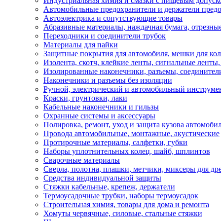
Индустриальная химия и смазки с пищевым допуск
Автомобильные предохранители и держатели пред
Автоэлектрика и сопутствующие товары
Абразивные материалы, наждачная бумага, отрезны
Переходники и соединители трубок
Материалы для пайки
Защитные покрытия для автомобиля, мешки для кол
Изолента, скотч, клейкие ленты, сигнальные ленты
Изолированные наконечники, разъемы, соединител
Наконечники и разъемы без изоляции
Ручной, электрический и автомобильный инструме
Краски, грунтовки, лаки
Кабельные наконечники и гильзы
Охранные системы и аксессуары
Полировка, ремонт, уход и защита кузова автомоби
Провода автомобильные, монтажные, акустические
Протирочные материалы, салфетки, губки
Наборы уплотнительных колец, шайб, шплинтов
Сварочные материалы
Сверла, полотна, плашки, метчики, миксеры для др
Средства индивидуальной защиты
Стяжки кабельные, крепеж, держатели
Термоусадочные трубки, наборы термоусадок
Строительная химия, товары для дома и ремонта
Хомуты червячные, силовые, стальные стяжки