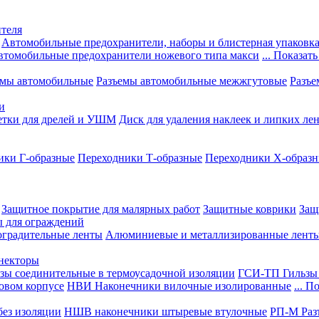
теля
Автомобильные предохранители, наборы и блистерная упаковк
втомобильные предохранители ножевого типа макси
... Показать
емы автомобильные
Разъемы автомобильные межжгутовые
Разъе
и
етки для дрелей и УШМ
Диск для удаления наклеек и липких ле
ики Г-образные
Переходники Т-образные
Переходники Х-образ
Защитное покрытие для малярных работ
Защитные коврики
Защ
ы для ограждений
оградительные ленты
Алюминиевые и металлизированные лент
ннекторы
зы соединительные в термоусадочной изоляции
ГСИ-ТП Гильзы 
овом корпусе
НВИ Наконечники вилочные изолированные
... П
ез изоляции
НШВ наконечники штыревые втулочные
РП-М Раз