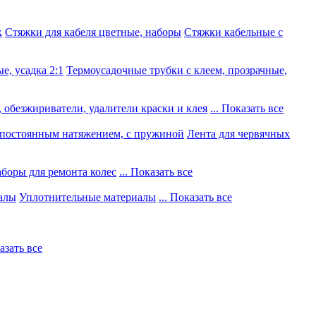
к
Стяжки для кабеля цветные, наборы
Стяжки кабельные с
е, усадка 2:1
Термоусадочные трубки с клеем, прозрачные,
 обезжириватели, удалители краски и клея
... Показать все
постоянным натяжением, с пружиной
Лента для червячных
боры для ремонта колес
... Показать все
алы
Уплотнительные материалы
... Показать все
казать все