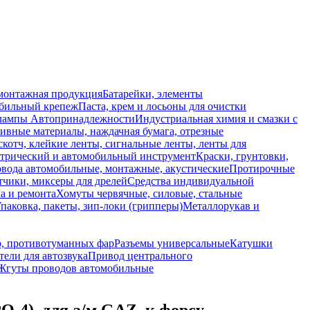
монтажная продукция
Батарейки, элементы
обильный крепеж
Паста, крем и лосьоны для очистки
 лампы
Автопринадлежности
Индустриальная химия и смазки с
ивные материалы, наждачная бумага, отрезные
скотч, клейкие ленты, сигнальные ленты, ленты для
ктрический и автомобильный инструмент
Краски, грунтовки,
вода автомобильные, монтажные, акустические
Протирочные
тчики, миксеры для дрелей
Средства индивидуальной
а и ремонта
Хомуты червячные, силовые, стальные
паковка, пакеты, зип-локи (грипперы)
Металлорукав и
р, противотуманных фар
Разъемы универсальные
Катушки
ели для автозвука
Привод центрального
Жгуты проводов автомобильные
-4), для а/м GAZ, к форсу