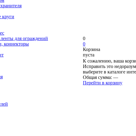
ом
охранителя
е круги
ес
, ленты для ограждений
0
и, коннекторы
0
Корзина
нт
пуста
К сожалению, ваша корзи
Исправить это недоразум
выберите в каталоге инт
ля
Общая сумма:
—
Перейти в корзину
елей