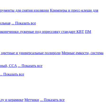
рументы для снятия изоляции
Кримперы и пресс-клещи для
ильная
... Показать все
конечники луженые под опрессовку стандарт КВТ
ПМ
, цветные и универсальные полироли
Мерные емкости, система
жный, CCA
... Показать все
... Показать все
клу и керамике
Метчики
... Показать все