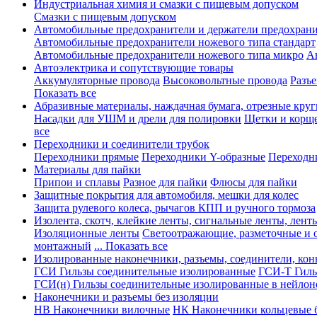
Индустриальная химия и смазки с пищевым допуском
Смазки с пищевым допуском
Автомобильные предохранители и держатели предохрани
Автомобильные предохранители ножевого типа стандарт
Автомобильные предохранители ножевого типа микро
А
Автоэлектрика и сопутствующие товары
Аккумуляторные провода
Высоковольтные провода
Разъ
Показать все
Абразивные материалы, наждачная бумага, отрезные круг
Насадки для УШМ и дрели для полировки
Щетки и корщ
все
Переходники и соединители трубок
Переходники прямые
Переходники Y-образные
Переходн
Материалы для пайки
Припои и сплавы
Разное для пайки
Флюсы для пайки
Защитные покрытия для автомобиля, мешки для колес
Защита рулевого колеса, рычагов КПП и ручного тормоза
Изолента, скотч, клейкие ленты, сигнальные ленты, лент
Изоляционные ленты
Светоотражающие, разметочные и 
монтажный
... Показать все
Изолированные наконечники, разъемы, соединители, ко
ГСИ Гильзы соединительные изолированные
ГСИ-Т Гиль
ГСИ(н) Гильзы соединительные изолированные в нейлон
Наконечники и разъемы без изоляции
НВ Наконечники вилочные
НК Наконечники кольцевые б