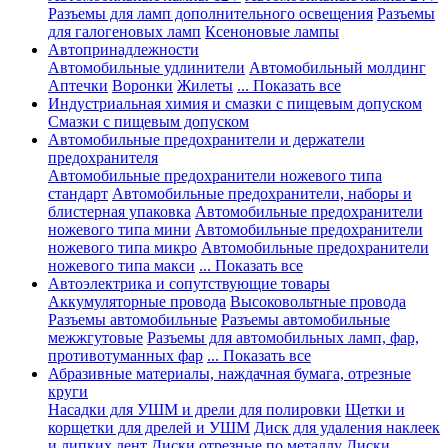
Разъемы для ламп дополнительного освещения
Разъемы
для галогеновых ламп
Ксеноновые лампы
Автопринадлежности
Автомобильные удлинители
Автомобильный молдинг
Аптечки
Воронки
Жилеты
... Показать все
Индустриальная химия и смазки с пищевым допуском
Смазки с пищевым допуском
Автомобильные предохранители и держатели
предохранителя
Автомобильные предохранители ножевого типа
стандарт
Автомобильные предохранители, наборы и
блистерная упаковка
Автомобильные предохранители
ножевого типа мини
Автомобильные предохранители
ножевого типа микро
Автомобильные предохранители
ножевого типа макси
... Показать все
Автоэлектрика и сопутствующие товары
Аккумуляторные провода
Высоковольтные провода
Разъемы автомобильные
Разъемы автомобильные
межжгутовые
Разъемы для автомобильных ламп, фар,
противотуманных фар
... Показать все
Абразивные материалы, наждачная бумага, отрезные
круги
Насадки для УШМ и дрели для полировки
Щетки и
корщетки для дрелей и УШМ
Диск для удаления наклеек
и липких лент
Диски отрезные по металлу
Диски