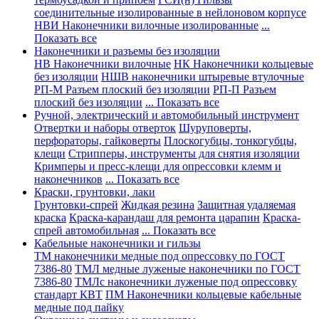
соединительные изолированные в нейлоновом корпусе
НВИ Наконечники вилочные изолированные
...
Показать все
Наконечники и разъемы без изоляции
НВ Наконечники вилочные
НК Наконечники кольцевые
без изоляции
НШВ наконечники штыревые втулочные
РП-М Разъем плоский без изоляции
РП-П Разъем
плоский без изоляции
... Показать все
Ручной, электрический и автомобильный инструмент
Отвертки и наборы отверток
Шуруповерты,
перфораторы, гайковерты
Плоскогубцы, тонкогубцы,
клещи
Стрипперы, инструменты для снятия изоляции
Кримперы и пресс-клещи для опрессовки клемм и
наконечников
... Показать все
Краски, грунтовки, лаки
Грунтовки-спрей
Жидкая резина
Защитная удаляемая
краска
Краска-карандаш для ремонта царапин
Краска-
спрей автомобильная
... Показать все
Кабельные наконечники и гильзы
ТМ наконечники медные под опрессовку по ГОСТ
7386-80
ТМЛ медные луженые наконечники по ГОСТ
7386-80
ТМЛс наконечники луженые под опрессовку
стандарт КВТ
ПМ Наконечники кольцевые кабельные
медные под пайку