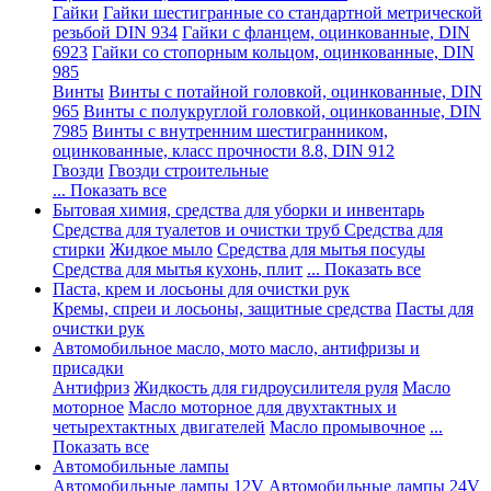
Гайки
Гайки шестигранные со стандартной метрической
резьбой DIN 934
Гайки с фланцем, оцинкованные, DIN
6923
Гайки со стопорным кольцом, оцинкованные, DIN
985
Винты
Винты с потайной головкой, оцинкованные, DIN
965
Винты с полукруглой головкой, оцинкованные, DIN
7985
Винты с внутренним шестигранником,
оцинкованные, класс прочности 8.8, DIN 912
Гвозди
Гвозди строительные
... Показать все
Бытовая химия, средства для уборки и инвентарь
Средства для туалетов и очистки труб
Средства для
стирки
Жидкое мыло
Средства для мытья посуды
Средства для мытья кухонь, плит
... Показать все
Паста, крем и лосьоны для очистки рук
Кремы, спреи и лосьоны, защитные средства
Пасты для
очистки рук
Автомобильное масло, мото масло, антифризы и
присадки
Антифриз
Жидкость для гидроусилителя руля
Масло
моторное
Масло моторное для двухтактных и
четырехтактных двигателей
Масло промывочное
...
Показать все
Автомобильные лампы
Автомобильные лампы 12V
Автомобильные лампы 24V