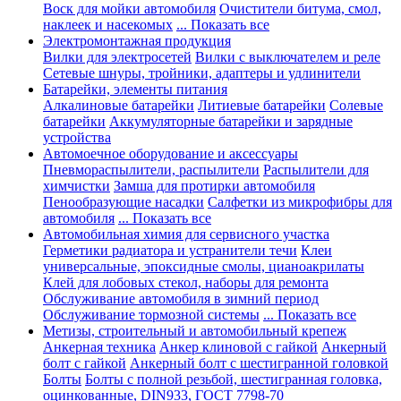
Воск для мойки автомобиля
Очистители битума, смол,
наклеек и насекомых
... Показать все
Электромонтажная продукция
Вилки для электросетей
Вилки с выключателем и реле
Сетевые шнуры, тройники, адаптеры и удлинители
Батарейки, элементы питания
Алкалиновые батарейки
Литиевые батарейки
Солевые
батарейки
Аккумуляторные батарейки и зарядные
устройства
Автомоечное оборудование и аксессуары
Пневмораспылители, распылители
Распылители для
химчистки
Замша для протирки автомобиля
Пенообразующие насадки
Салфетки из микрофибры для
автомобиля
... Показать все
Автомобильная химия для сервисного участка
Герметики радиатора и устранители течи
Клеи
универсальные, эпоксидные смолы, цианоакрилаты
Клей для лобовых стекол, наборы для ремонта
Обслуживание автомобиля в зимний период
Обслуживание тормозной системы
... Показать все
Метизы, строительный и автомобильный крепеж
Анкерная техника
Анкер клиновой с гайкой
Анкерный
болт с гайкой
Анкерный болт с шестигранной головкой
Болты
Болты с полной резьбой, шестигранная головка,
оцинкованные, DIN933, ГОСТ 7798-70