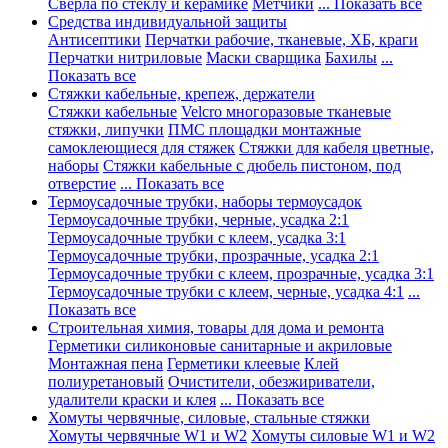
Сверла по стеклу и керамике
Метчики
... Показать все
Средства индивидуальной защиты
Антисептики
Перчатки рабочие, тканевые, ХБ, краги
Перчатки нитриловые
Маски сварщика
Бахилы
...
Показать все
Стяжки кабельные, крепеж, держатели
Стяжки кабельные
Velcro многоразовые тканевые
стяжки, липучки
ПМС площадки монтажные
самоклеющиеся для стяжек
Стяжки для кабеля цветные,
наборы
Стяжки кабельные с дюбель пистоном, под
отверстие
... Показать все
Термоусадочные трубки, наборы термоусадок
Термоусадочные трубки, черные, усадка 2:1
Термоусадочные трубки с клеем, усадка 3:1
Термоусадочные трубки, прозрачные, усадка 2:1
Термоусадочные трубки с клеем, прозрачные, усадка 3:1
Термоусадочные трубки с клеем, черные, усадка 4:1
...
Показать все
Строительная химия, товары для дома и ремонта
Герметики силиконовые санитарные и акриловые
Монтажная пена
Герметики клеевые
Клей
полиуретановый
Очистители, обезжириватели,
удалители краски и клея
... Показать все
Хомуты червячные, силовые, стальные стяжки
Хомуты червячные W1 и W2
Хомуты силовые W1 и W2