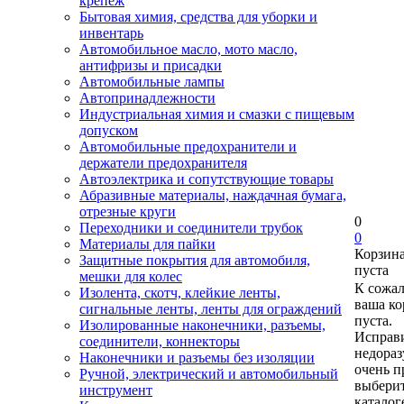
крепеж
Бытовая химия, средства для уборки и
инвентарь
Автомобильное масло, мото масло,
антифризы и присадки
Автомобильные лампы
Автопринадлежности
Индустриальная химия и смазки с пищевым
допуском
Автомобильные предохранители и
держатели предохранителя
Автоэлектрика и сопутствующие товары
Абразивные материалы, наждачная бумага,
отрезные круги
0
Переходники и соединители трубок
0
Материалы для пайки
Корзин
Защитные покрытия для автомобиля,
пуста
мешки для колес
К сожа
Изолента, скотч, клейкие ленты,
ваша ко
сигнальные ленты, ленты для ограждений
пуста.
Изолированные наконечники, разъемы,
Исправи
соединители, коннекторы
недора
Наконечники и разъемы без изоляции
очень п
Ручной, электрический и автомобильный
выберит
инструмент
каталог