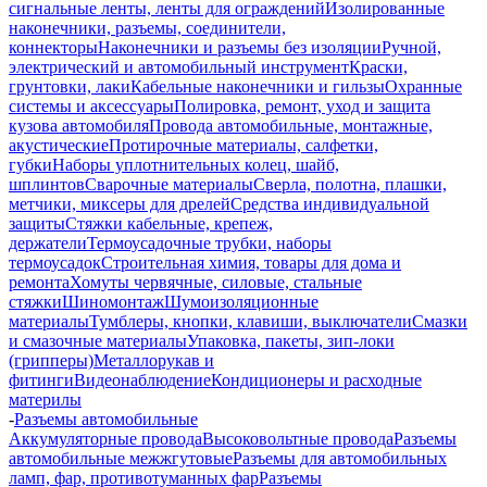
сигнальные ленты, ленты для ограждений
Изолированные
наконечники, разъемы, соединители,
коннекторы
Наконечники и разъемы без изоляции
Ручной,
электрический и автомобильный инструмент
Краски,
грунтовки, лаки
Кабельные наконечники и гильзы
Охранные
системы и аксессуары
Полировка, ремонт, уход и защита
кузова автомобиля
Провода автомобильные, монтажные,
акустические
Протирочные материалы, салфетки,
губки
Наборы уплотнительных колец, шайб,
шплинтов
Сварочные материалы
Сверла, полотна, плашки,
метчики, миксеры для дрелей
Средства индивидуальной
защиты
Стяжки кабельные, крепеж,
держатели
Термоусадочные трубки, наборы
термоусадок
Строительная химия, товары для дома и
ремонта
Хомуты червячные, силовые, стальные
стяжки
Шиномонтаж
Шумоизоляционные
материалы
Тумблеры, кнопки, клавиши, выключатели
Смазки
и смазочные материалы
Упаковка, пакеты, зип-локи
(грипперы)
Металлорукав и
фитинги
Видеонаблюдение
Кондиционеры и расходные
материлы
-
Разъемы автомобильные
Аккумуляторные провода
Высоковольтные провода
Разъемы
автомобильные межжгутовые
Разъемы для автомобильных
ламп, фар, противотуманных фар
Разъемы