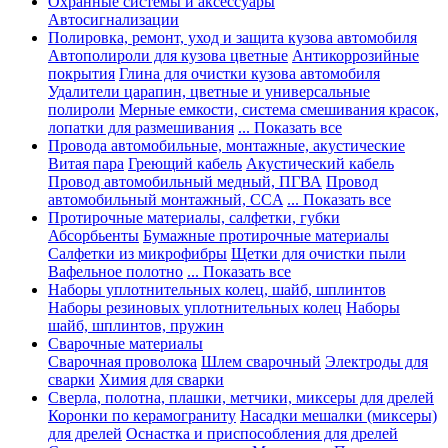
Охранные системы и аксессуары
Автосигнализации
Полировка, ремонт, уход и защита кузова автомобиля
Автополироли для кузова цветные
Антикоррозийные
покрытия
Глина для очистки кузова автомобиля
Удалители царапин, цветные и универсальные
полироли
Мерные емкости, система смешивания красок,
лопатки для размешивания
... Показать все
Провода автомобильные, монтажные, акустические
Витая пара
Греющий кабель
Акустический кабель
Провод автомобильный медный, ПГВА
Провод
автомобильный монтажный, CCA
... Показать все
Протирочные материалы, салфетки, губки
Абсорбьенты
Бумажные протирочные материалы
Салфетки из микрофибры
Щетки для очистки пыли
Вафельное полотно
... Показать все
Наборы уплотнительных колец, шайб, шплинтов
Наборы резиновых уплотнительных колец
Наборы
шайб, шплинтов, пружин
Сварочные материалы
Сварочная проволока
Шлем сварочный
Электроды для
сварки
Химия для сварки
Сверла, полотна, плашки, метчики, миксеры для дрелей
Коронки по керамограниту
Насадки мешалки (миксеры)
для дрелей
Оснастка и приспособления для дрелей