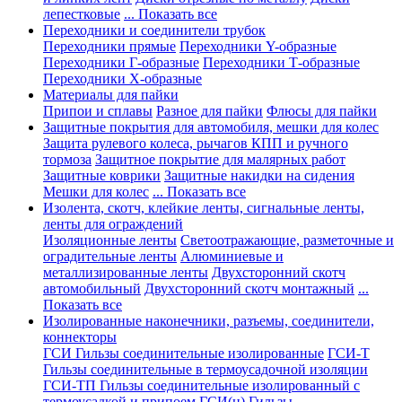
лепестковые
... Показать все
Переходники и соединители трубок
Переходники прямые
Переходники Y-образные
Переходники Г-образные
Переходники Т-образные
Переходники Х-образные
Материалы для пайки
Припои и сплавы
Разное для пайки
Флюсы для пайки
Защитные покрытия для автомобиля, мешки для колес
Защита рулевого колеса, рычагов КПП и ручного
тормоза
Защитное покрытие для малярных работ
Защитные коврики
Защитные накидки на сидения
Мешки для колес
... Показать все
Изолента, скотч, клейкие ленты, сигнальные ленты,
ленты для ограждений
Изоляционные ленты
Светоотражающие, разметочные и
оградительные ленты
Алюминиевые и
металлизированные ленты
Двухсторонний скотч
автомобильный
Двухсторонний скотч монтажный
...
Показать все
Изолированные наконечники, разъемы, соединители,
коннекторы
ГСИ Гильзы соединительные изолированные
ГСИ-Т
Гильзы соединительные в термоусадочной изоляции
ГСИ-ТП Гильзы соединительные изолированный с
термоусадкой и припоем
ГСИ(н) Гильзы