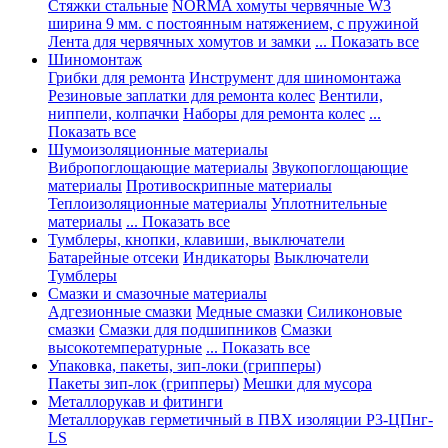
Стяжки стальные
NORMA хомуты червячные W3
ширина 9 мм. с постоянным натяжением, с пружиной
Лента для червячных хомутов и замки
... Показать все
Шиномонтаж
Грибки для ремонта
Инструмент для шиномонтажа
Резиновые заплатки для ремонта колес
Вентили,
ниппели, колпачки
Наборы для ремонта колес
...
Показать все
Шумоизоляционные материалы
Вибропоглощающие материалы
Звукопоглощающие
материалы
Противоскрипные материалы
Теплоизоляционные материалы
Уплотнительные
материалы
... Показать все
Тумблеры, кнопки, клавиши, выключатели
Батарейные отсеки
Индикаторы
Выключатели
Тумблеры
Смазки и смазочные материалы
Адгезионные смазки
Медные смазки
Силиконовые
смазки
Смазки для подшипников
Смазки
высокотемпературные
... Показать все
Упаковка, пакеты, зип-локи (грипперы)
Пакеты зип-лок (грипперы)
Мешки для мусора
Металлорукав и фитинги
Металлорукав герметичный в ПВХ изоляции Р3-ЦПнг-
LS