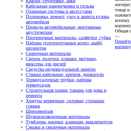
Краски, грунтовки, лаки
интере
Кабельные наконечники и гильзы
товар и
Охранные системы и аксессуары
нажмит
Полировка, ремонт, уход и защита кузова
кнопку
автомобиля
корзину
Провода автомобильные, монтажные,
Общая 
акустические
—
Протирочные материалы, салфетки, губки
Перейт
Наборы уплотнительных колец, шайб,
корзину
шплинтов
Сварочные материалы
Сверла, полотна, плашки, метчики,
миксеры для дрелей
Средства индивидуальной защиты
Стяжки кабельные, крепеж, держатели
Термоусадочные трубки, наборы
термоусадок
Строительная химия, товары для дома и
ремонта
Хомуты червячные, силовые, стальные
стяжки
Шиномонтаж
Шумоизоляционные материалы
Тумблеры, кнопки, клавиши, выключатели
Смазки и смазочные материалы