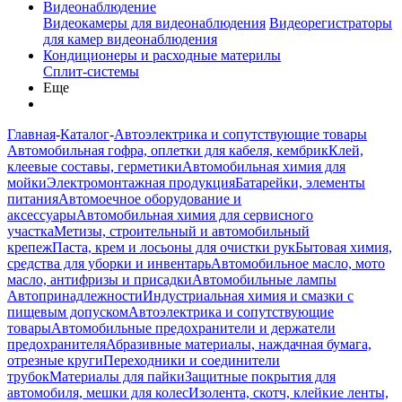
Видеонаблюдение
Видеокамеры для видеонаблюдения
Видеорегистраторы
для камер видеонаблюдения
Кондиционеры и расходные материлы
Сплит-системы
Еще
Главная
-
Каталог
-
Автоэлектрика и сопутствующие товары
Автомобильная гофра, оплетки для кабеля, кембрик
Клей,
клеевые составы, герметики
Автомобильная химия для
мойки
Электромонтажная продукция
Батарейки, элементы
питания
Автомоечное оборудование и
аксессуары
Автомобильная химия для сервисного
участка
Метизы, строительный и автомобильный
крепеж
Паста, крем и лосьоны для очистки рук
Бытовая химия,
средства для уборки и инвентарь
Автомобильное масло, мото
масло, антифризы и присадки
Автомобильные лампы
Автопринадлежности
Индустриальная химия и смазки с
пищевым допуском
Автоэлектрика и сопутствующие
товары
Автомобильные предохранители и держатели
предохранителя
Абразивные материалы, наждачная бумага,
отрезные круги
Переходники и соединители
трубок
Материалы для пайки
Защитные покрытия для
автомобиля, мешки для колес
Изолента, скотч, клейкие ленты,