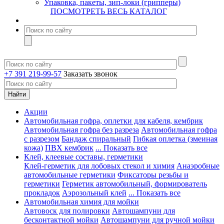
Упаковка, пакеты, зип-локи (грипперы)
ПОСМОТРЕТЬ ВЕСЬ КАТАЛОГ
+7 391 219-99-57
Заказать звонок
Акции
Автомобильная гофра, оплетки для кабеля, кембрик
Автомобильная гофра без разреза
Автомобильная гофра
с разрезом
Бандаж спиральный
Гибкая оплетка (змеиная
кожа)
ПВХ кембрик
... Показать все
Клей, клеевые составы, герметики
Клей-герметик для лобовых стекол и химия
Анаэробные
автомобильные герметики
Фиксаторы резьбы и
герметики
Герметик автомобильный, формирователь
прокладок
Аэрозольный клей
... Показать все
Автомобильная химия для мойки
Автовоск для полировки
Автошампуни для
бесконтактной мойки
Автошампуни для ручной мойки