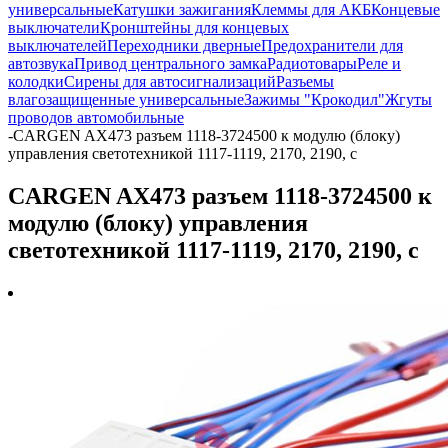
универсальные
Катушки зажигания
Клеммы для АКБ
Концевые
выключатели
Кронштейны для концевых
выключателей
Переходники дверные
Предохранители для
автозвука
Привод центрального замка
Радиотовары
Реле и
колодки
Сирены для автосигнализаций
Разъемы
влагозащищенные универсальные
Зажимы "Крокодил"
Жгуты
проводов автомобильные
-
CARGEN AX473 разъем 1118-3724500 к модулю (блоку)
управления светотехникой 1117-1119, 2170, 2190, с
CARGEN AX473 разъем 1118-3724500 к
модулю (блоку) управления
светотехникой 1117-1119, 2170, 2190, с