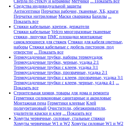
Сверла по стеклу и керамике
Метчики
... Показать все
Средства индивидуальной защиты
Антисептики
Перчатки рабочие, тканевые, ХБ, краги
Перчатки нитриловые
Маски сварщика
Бахилы
...
Показать все
Стяжки кабельные, крепеж, держатели
Стяжки кабельные
Velcro многоразовые тканевые
стяжки, липучки
ПМС площадки монтажные
самоклеющиеся для стяжек
Стяжки для кабеля цветные,
наборы
Стяжки кабельные с дюбель пистоном, под
отверстие
... Показать все
Термоусадочные трубки, наборы термоусадок
Термоусадочные трубки, черные, усадка 2:1
Термоусадочные трубки с клеем, усадка 3:1
Термоусадочные трубки, прозрачные, усадка 2:1
Термоусадочные трубки с клеем, прозрачные, усадка 3:1
Термоусадочные трубки с клеем, черные, усадка 4:1
...
Показать все
Строительная химия, товары для дома и ремонта
Герметики силиконовые санитарные и акриловые
Монтажная пена
Герметики клеевые
Клей
полиуретановый
Очистители, обезжириватели,
удалители краски и клея
... Показать все
Хомуты червячные, силовые, стальные стяжки
Хомуты червячные W1 и W2
Хомуты силовые W1 и W2