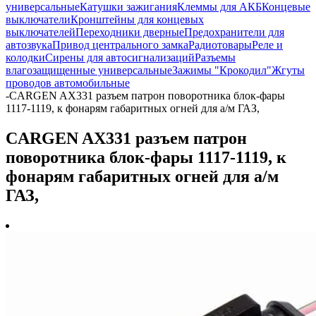
универсальные
Катушки зажигания
Клеммы для АКБ
Концевые
выключатели
Кронштейны для концевых
выключателей
Переходники дверные
Предохранители для
автозвука
Привод центрального замка
Радиотовары
Реле и
колодки
Сирены для автосигнализаций
Разъемы
влагозащищенные универсальные
Зажимы "Крокодил"
Жгуты
проводов автомобильные
-
CARGEN AX331 разъем патрон поворотника блок-фары
1117-1119, к фонарям габаритных огней для а/м ГАЗ,
CARGEN AX331 разъем патрон
поворотника блок-фары 1117-1119, к
фонарям габаритных огней для а/м
ГАЗ,