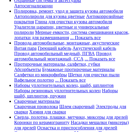
Охранные системы и аксессуары
Автосигнализации
Полировка, ремонт, уход и защита кузова автомобиля
Автополироли для кузова цветные
Антикоррозийные
покрытия
Глина для очистки кузова автомобиля
Удалители царапин, цветные и универсальные
полироли
Мерные емкости, система смешивания красок,
лопатки для размешивания
... Показать все
Провода автомобильные, монтажные, акустические
Витая пара
Греющий кабель
Акустический кабель
Провод автомобильный медный, ПГВА
Провод
автомобильный монтажный, CCA
... Показать все
Протирочные материалы, салфетки, губки
Абсорбьенты
Бумажные протирочные материалы
Салфетки из микрофибры
Щетки для очистки пыли
Вафельное полотно
... Показать все
Наборы уплотнительных колец, шайб, шплинтов
Наборы резиновых уплотнительных колец
Наборы
шайб, шплинтов, пружин
Сварочные материалы
Сварочная проволока
Шлем сварочный
Электроды для
сварки
Химия для сварки
Сверла, полотна, плашки, метчики, миксеры для дрелей
Коронки по керамограниту
Насадки мешалки (миксеры)
для дрелей
Оснастка и приспособления для дрелей