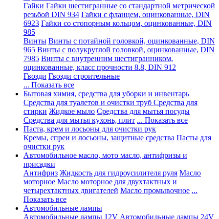
Гайки
Гайки шестигранные со стандартной метрической
резьбой DIN 934
Гайки с фланцем, оцинкованные, DIN
6923
Гайки со стопорным кольцом, оцинкованные, DIN
985
Винты
Винты с потайной головкой, оцинкованные, DIN
965
Винты с полукруглой головкой, оцинкованные, DIN
7985
Винты с внутренним шестигранником,
оцинкованные, класс прочности 8.8, DIN 912
Гвозди
Гвозди строительные
... Показать все
Бытовая химия, средства для уборки и инвентарь
Средства для туалетов и очистки труб
Средства для
стирки
Жидкое мыло
Средства для мытья посуды
Средства для мытья кухонь, плит
... Показать все
Паста, крем и лосьоны для очистки рук
Кремы, спреи и лосьоны, защитные средства
Пасты для
очистки рук
Автомобильное масло, мото масло, антифризы и
присадки
Антифриз
Жидкость для гидроусилителя руля
Масло
моторное
Масло моторное для двухтактных и
четырехтактных двигателей
Масло промывочное
...
Показать все
Автомобильные лампы
Автомобильные лампы 12V
Автомобильные лампы 24V