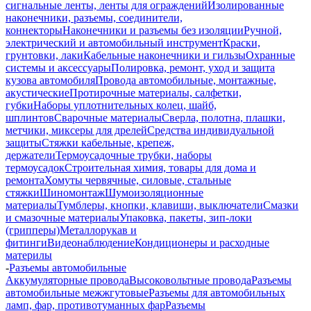
сигнальные ленты, ленты для ограждений
Изолированные
наконечники, разъемы, соединители,
коннекторы
Наконечники и разъемы без изоляции
Ручной,
электрический и автомобильный инструмент
Краски,
грунтовки, лаки
Кабельные наконечники и гильзы
Охранные
системы и аксессуары
Полировка, ремонт, уход и защита
кузова автомобиля
Провода автомобильные, монтажные,
акустические
Протирочные материалы, салфетки,
губки
Наборы уплотнительных колец, шайб,
шплинтов
Сварочные материалы
Сверла, полотна, плашки,
метчики, миксеры для дрелей
Средства индивидуальной
защиты
Стяжки кабельные, крепеж,
держатели
Термоусадочные трубки, наборы
термоусадок
Строительная химия, товары для дома и
ремонта
Хомуты червячные, силовые, стальные
стяжки
Шиномонтаж
Шумоизоляционные
материалы
Тумблеры, кнопки, клавиши, выключатели
Смазки
и смазочные материалы
Упаковка, пакеты, зип-локи
(грипперы)
Металлорукав и
фитинги
Видеонаблюдение
Кондиционеры и расходные
материлы
-
Разъемы автомобильные
Аккумуляторные провода
Высоковольтные провода
Разъемы
автомобильные межжгутовые
Разъемы для автомобильных
ламп, фар, противотуманных фар
Разъемы