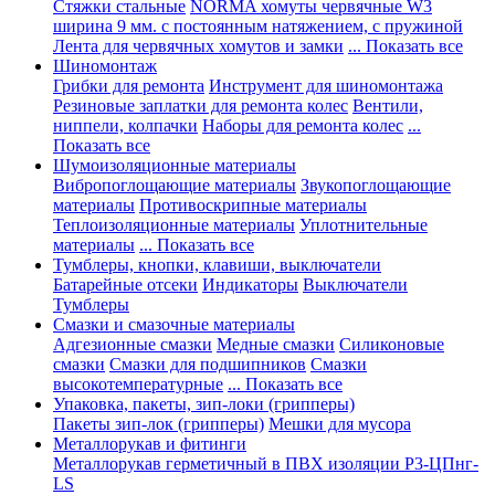
Стяжки стальные
NORMA хомуты червячные W3
ширина 9 мм. с постоянным натяжением, с пружиной
Лента для червячных хомутов и замки
... Показать все
Шиномонтаж
Грибки для ремонта
Инструмент для шиномонтажа
Резиновые заплатки для ремонта колес
Вентили,
ниппели, колпачки
Наборы для ремонта колес
...
Показать все
Шумоизоляционные материалы
Вибропоглощающие материалы
Звукопоглощающие
материалы
Противоскрипные материалы
Теплоизоляционные материалы
Уплотнительные
материалы
... Показать все
Тумблеры, кнопки, клавиши, выключатели
Батарейные отсеки
Индикаторы
Выключатели
Тумблеры
Смазки и смазочные материалы
Адгезионные смазки
Медные смазки
Силиконовые
смазки
Смазки для подшипников
Смазки
высокотемпературные
... Показать все
Упаковка, пакеты, зип-локи (грипперы)
Пакеты зип-лок (грипперы)
Мешки для мусора
Металлорукав и фитинги
Металлорукав герметичный в ПВХ изоляции Р3-ЦПнг-
LS