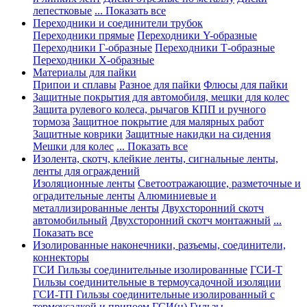
лепестковые
... Показать все
Переходники и соединители трубок
Переходники прямые
Переходники Y-образные
Переходники Г-образные
Переходники Т-образные
Переходники Х-образные
Материалы для пайки
Припои и сплавы
Разное для пайки
Флюсы для пайки
Защитные покрытия для автомобиля, мешки для колес
Защита рулевого колеса, рычагов КПП и ручного
тормоза
Защитное покрытие для малярных работ
Защитные коврики
Защитные накидки на сидения
Мешки для колес
... Показать все
Изолента, скотч, клейкие ленты, сигнальные ленты,
ленты для ограждений
Изоляционные ленты
Светоотражающие, разметочные и
оградительные ленты
Алюминиевые и
металлизированные ленты
Двухсторонний скотч
автомобильный
Двухсторонний скотч монтажный
...
Показать все
Изолированные наконечники, разъемы, соединители,
коннекторы
ГСИ Гильзы соединительные изолированные
ГСИ-Т
Гильзы соединительные в термоусадочной изоляции
ГСИ-ТП Гильзы соединительные изолированный с
термоусадкой и припоем
ГСИ(н) Гильзы