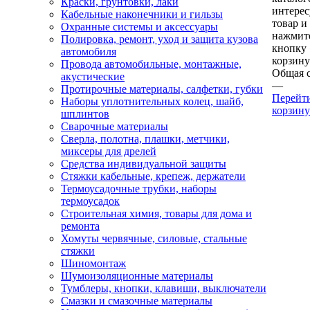
Краски, грунтовки, лаки
интере
Кабельные наконечники и гильзы
товар и
Охранные системы и аксессуары
нажмит
Полировка, ремонт, уход и защита кузова
кнопку
автомобиля
корзину
Провода автомобильные, монтажные,
Общая 
акустические
—
Протирочные материалы, салфетки, губки
Перейт
Наборы уплотнительных колец, шайб,
корзину
шплинтов
Сварочные материалы
Сверла, полотна, плашки, метчики,
миксеры для дрелей
Средства индивидуальной защиты
Стяжки кабельные, крепеж, держатели
Термоусадочные трубки, наборы
термоусадок
Строительная химия, товары для дома и
ремонта
Хомуты червячные, силовые, стальные
стяжки
Шиномонтаж
Шумоизоляционные материалы
Тумблеры, кнопки, клавиши, выключатели
Смазки и смазочные материалы