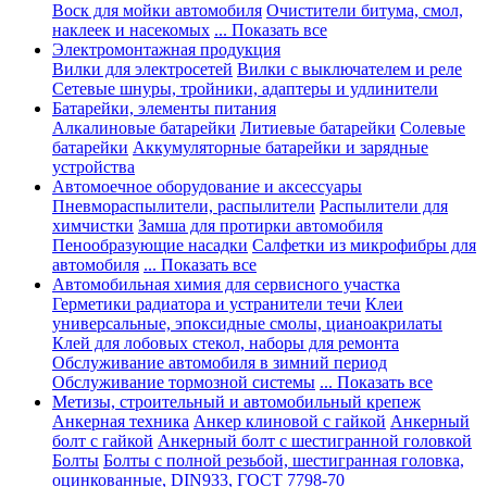
Воск для мойки автомобиля
Очистители битума, смол,
наклеек и насекомых
... Показать все
Электромонтажная продукция
Вилки для электросетей
Вилки с выключателем и реле
Сетевые шнуры, тройники, адаптеры и удлинители
Батарейки, элементы питания
Алкалиновые батарейки
Литиевые батарейки
Солевые
батарейки
Аккумуляторные батарейки и зарядные
устройства
Автомоечное оборудование и аксессуары
Пневмораспылители, распылители
Распылители для
химчистки
Замша для протирки автомобиля
Пенообразующие насадки
Салфетки из микрофибры для
автомобиля
... Показать все
Автомобильная химия для сервисного участка
Герметики радиатора и устранители течи
Клеи
универсальные, эпоксидные смолы, цианоакрилаты
Клей для лобовых стекол, наборы для ремонта
Обслуживание автомобиля в зимний период
Обслуживание тормозной системы
... Показать все
Метизы, строительный и автомобильный крепеж
Анкерная техника
Анкер клиновой с гайкой
Анкерный
болт с гайкой
Анкерный болт с шестигранной головкой
Болты
Болты с полной резьбой, шестигранная головка,
оцинкованные, DIN933, ГОСТ 7798-70