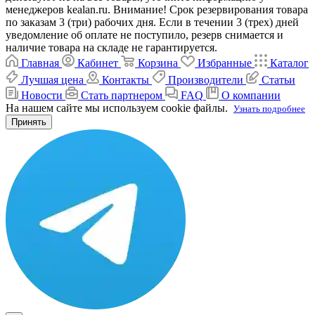
менеджеров kealan.ru. Внимание! Срок резервирования товара
по заказам 3 (три) рабочих дня. Если в течении 3 (трех) дней
уведомление об оплате не поступило, резерв снимается и
наличие товара на складе не гарантируется.
Главная
Кабинет
Корзина
Избранные
Каталог
Лучшая цена
Контакты
Производители
Статьи
Новости
Стать партнером
FAQ
О компании
На нашем сайте мы используем cookie файлы.
Узнать подробнее
Принять