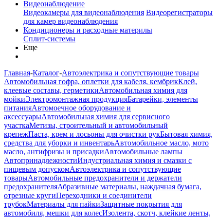
Видеонаблюдение
Видеокамеры для видеонаблюдения
Видеорегистраторы
для камер видеонаблюдения
Кондиционеры и расходные материлы
Сплит-системы
Еще
Главная
-
Каталог
-
Автоэлектрика и сопутствующие товары
Автомобильная гофра, оплетки для кабеля, кембрик
Клей,
клеевые составы, герметики
Автомобильная химия для
мойки
Электромонтажная продукция
Батарейки, элементы
питания
Автомоечное оборудование и
аксессуары
Автомобильная химия для сервисного
участка
Метизы, строительный и автомобильный
крепеж
Паста, крем и лосьоны для очистки рук
Бытовая химия,
средства для уборки и инвентарь
Автомобильное масло, мото
масло, антифризы и присадки
Автомобильные лампы
Автопринадлежности
Индустриальная химия и смазки с
пищевым допуском
Автоэлектрика и сопутствующие
товары
Автомобильные предохранители и держатели
предохранителя
Абразивные материалы, наждачная бумага,
отрезные круги
Переходники и соединители
трубок
Материалы для пайки
Защитные покрытия для
автомобиля, мешки для колес
Изолента, скотч, клейкие ленты,