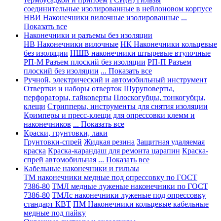
соединительные изолированные в нейлоновом корпусе
НВИ Наконечники вилочные изолированные
...
Показать все
Наконечники и разъемы без изоляции
НВ Наконечники вилочные
НК Наконечники кольцевые
без изоляции
НШВ наконечники штыревые втулочные
РП-М Разъем плоский без изоляции
РП-П Разъем
плоский без изоляции
... Показать все
Ручной, электрический и автомобильный инструмент
Отвертки и наборы отверток
Шуруповерты,
перфораторы, гайковерты
Плоскогубцы, тонкогубцы,
клещи
Стрипперы, инструменты для снятия изоляции
Кримперы и пресс-клещи для опрессовки клемм и
наконечников
... Показать все
Краски, грунтовки, лаки
Грунтовки-спрей
Жидкая резина
Защитная удаляемая
краска
Краска-карандаш для ремонта царапин
Краска-
спрей автомобильная
... Показать все
Кабельные наконечники и гильзы
ТМ наконечники медные под опрессовку по ГОСТ
7386-80
ТМЛ медные луженые наконечники по ГОСТ
7386-80
ТМЛс наконечники луженые под опрессовку
стандарт КВТ
ПМ Наконечники кольцевые кабельные
медные под пайку