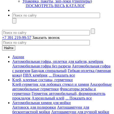
Упаковка, пакеты, зип-локи (грипперы)
ПОСМОТРЕТЬ ВЕСЬ КАТАЛОГ
+7 391 219-99-57
Заказать звонок
Акции
Автомобильная гофра, оплетки для кабеля, кембрик
Автомобильная гофра без разреза
Автомобильная гофра
с разрезом
Бандаж спиральный
Гибкая оплетка (змеиная
кожа)
ПВХ кембрик
... Показать все
Клей, клеевые составы, герметики
Клей-герметик для лобовых стекол и химия
Анаэробные
автомобильные герметики
Фиксаторы резьбы и
герметики
Герметик автомобильный, формирователь
прокладок
Аэрозольный клей
... Показать все
Автомобильная химия для мойки
Автовоск для полировки
Автошампуни для
бесконтактной мойки
Автошампуни для ручной мойки