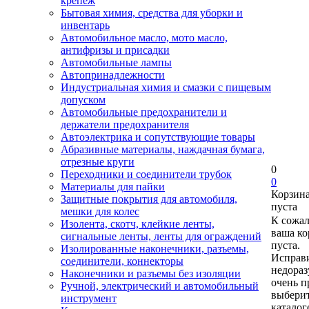
крепеж
Бытовая химия, средства для уборки и
инвентарь
Автомобильное масло, мото масло,
антифризы и присадки
Автомобильные лампы
Автопринадлежности
Индустриальная химия и смазки с пищевым
допуском
Автомобильные предохранители и
держатели предохранителя
Автоэлектрика и сопутствующие товары
Абразивные материалы, наждачная бумага,
отрезные круги
0
Переходники и соединители трубок
0
Материалы для пайки
Корзин
Защитные покрытия для автомобиля,
пуста
мешки для колес
К сожа
Изолента, скотч, клейкие ленты,
ваша ко
сигнальные ленты, ленты для ограждений
пуста.
Изолированные наконечники, разъемы,
Исправи
соединители, коннекторы
недора
Наконечники и разъемы без изоляции
очень п
Ручной, электрический и автомобильный
выберит
инструмент
каталог