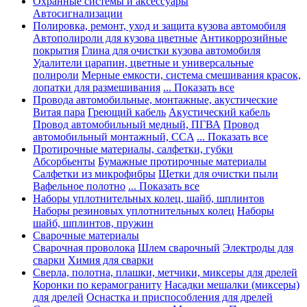
Охранные системы и аксессуары
Автосигнализации
Полировка, ремонт, уход и защита кузова автомобиля
Автополироли для кузова цветные
Антикоррозийные
покрытия
Глина для очистки кузова автомобиля
Удалители царапин, цветные и универсальные
полироли
Мерные емкости, система смешивания красок,
лопатки для размешивания
... Показать все
Провода автомобильные, монтажные, акустические
Витая пара
Греющий кабель
Акустический кабель
Провод автомобильный медный, ПГВА
Провод
автомобильный монтажный, CCA
... Показать все
Протирочные материалы, салфетки, губки
Абсорбьенты
Бумажные протирочные материалы
Салфетки из микрофибры
Щетки для очистки пыли
Вафельное полотно
... Показать все
Наборы уплотнительных колец, шайб, шплинтов
Наборы резиновых уплотнительных колец
Наборы
шайб, шплинтов, пружин
Сварочные материалы
Сварочная проволока
Шлем сварочный
Электроды для
сварки
Химия для сварки
Сверла, полотна, плашки, метчики, миксеры для дрелей
Коронки по керамограниту
Насадки мешалки (миксеры)
для дрелей
Оснастка и приспособления для дрелей