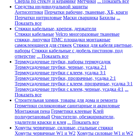
Сверла по стеклу и керамике
Метчики
... Показать все
Средства индивидуальной защиты
Антисептики
Перчатки рабочие, тканевые, ХБ, краги
Перчатки нитриловые
Маски сварщика
Бахилы
...
Показать все
Стяжки кабельные, крепеж, держатели
Стяжки кабельные
Velcro многоразовые тканевые
стяжки, липучки
ПМС площадки монтажные
самоклеющиеся для стяжек
Стяжки для кабеля цветные,
наборы
Стяжки кабельные с дюбель пистоном, под
отверстие
... Показать все
Термоусадочные трубки, наборы термоусадок
Термоусадочные трубки, черные, усадка 2:1
Термоусадочные трубки с клеем, усадка 3:1
Термоусадочные трубки, прозрачные, усадка 2:1
Термоусадочные трубки с клеем, прозрачные, усадка 3:1
Термоусадочные трубки с клеем, черные, усадка 4:1
...
Показать все
Строительная химия, товары для дома и ремонта
Герметики силиконовые санитарные и акриловые
Монтажная пена
Герметики клеевые
Клей
полиуретановый
Очистители, обезжириватели,
удалители краски и клея
... Показать все
Хомуты червячные, силовые, стальные стяжки
Хомуты червячные W1 и W2
Хомуты силовые W1 и W2