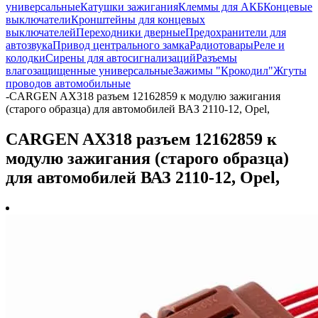
универсальные
Катушки зажигания
Клеммы для АКБ
Концевые
выключатели
Кронштейны для концевых
выключателей
Переходники дверные
Предохранители для
автозвука
Привод центрального замка
Радиотовары
Реле и
колодки
Сирены для автосигнализаций
Разъемы
влагозащищенные универсальные
Зажимы "Крокодил"
Жгуты
проводов автомобильные
-
CARGEN AX318 разъем 12162859 к модулю зажигания
(старого образца) для автомобилей ВАЗ 2110-12, Opel,
CARGEN AX318 разъем 12162859 к
модулю зажигания (старого образца)
для автомобилей ВАЗ 2110-12, Opel,