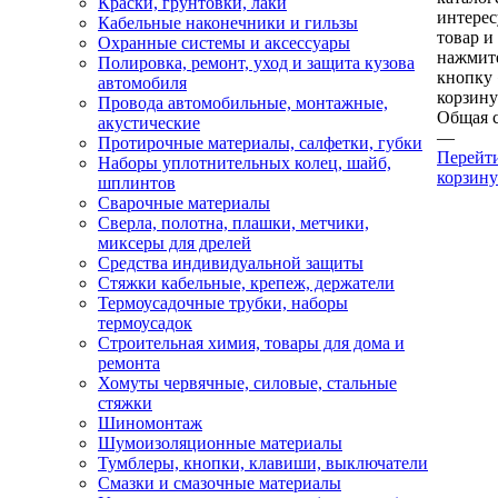
Краски, грунтовки, лаки
интере
Кабельные наконечники и гильзы
товар и
Охранные системы и аксессуары
нажмит
Полировка, ремонт, уход и защита кузова
кнопку
автомобиля
корзину
Провода автомобильные, монтажные,
Общая 
акустические
—
Протирочные материалы, салфетки, губки
Перейт
Наборы уплотнительных колец, шайб,
корзину
шплинтов
Сварочные материалы
Сверла, полотна, плашки, метчики,
миксеры для дрелей
Средства индивидуальной защиты
Стяжки кабельные, крепеж, держатели
Термоусадочные трубки, наборы
термоусадок
Строительная химия, товары для дома и
ремонта
Хомуты червячные, силовые, стальные
стяжки
Шиномонтаж
Шумоизоляционные материалы
Тумблеры, кнопки, клавиши, выключатели
Смазки и смазочные материалы