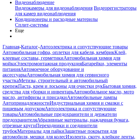
Видеонаблюдение
Видеокамеры для видеонаблюдения
Видеорегистраторы
для камер видеонаблюдения
Кондиционеры и расходные материлы
Сплит-системы
Еще
Главная
-
Каталог
-
Автоэлектрика и сопутствующие товары
Автомобильная гофра, оплетки для кабеля, кембрик
Клей,
клеевые составы, герметики
Автомобильная химия для
мойки
Электромонтажная продукция
Батарейки, элементы
питания
Автомоечное оборудование и
аксессуары
Автомобильная химия для сервисного
участка
Метизы, строительный и автомобильный
крепеж
Паста, крем и лосьоны для очистки рук
Бытовая химия,
средства для уборки и инвентарь
Автомобильное масло, мото
масло, антифризы и присадки
Автомобильные лампы
Автопринадлежности
Индустриальная химия и смазки с
пищевым допуском
Автоэлектрика и сопутствующие
товары
Автомобильные предохранители и держатели
предохранителя
Абразивные материалы, наждачная бумага,
отрезные круги
Переходники и соединители
трубок
Материалы для пайки
Защитные покрытия для
автомобиля, мешки для колес
Изолента, скотч, клейкие ленты,