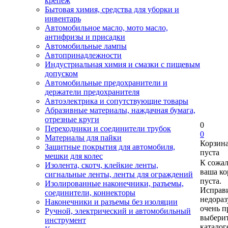
крепеж
Бытовая химия, средства для уборки и
инвентарь
Автомобильное масло, мото масло,
антифризы и присадки
Автомобильные лампы
Автопринадлежности
Индустриальная химия и смазки с пищевым
допуском
Автомобильные предохранители и
держатели предохранителя
Автоэлектрика и сопутствующие товары
Абразивные материалы, наждачная бумага,
отрезные круги
0
Переходники и соединители трубок
0
Материалы для пайки
Корзин
Защитные покрытия для автомобиля,
пуста
мешки для колес
К сожа
Изолента, скотч, клейкие ленты,
ваша ко
сигнальные ленты, ленты для ограждений
пуста.
Изолированные наконечники, разъемы,
Исправи
соединители, коннекторы
недора
Наконечники и разъемы без изоляции
очень п
Ручной, электрический и автомобильный
выберит
инструмент
каталог