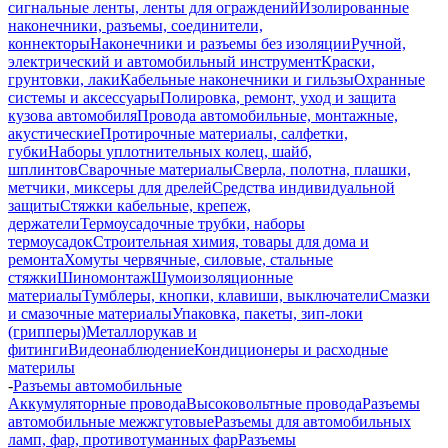
сигнальные ленты, ленты для ограждений
Изолированные
наконечники, разъемы, соединители,
коннекторы
Наконечники и разъемы без изоляции
Ручной,
электрический и автомобильный инструмент
Краски,
грунтовки, лаки
Кабельные наконечники и гильзы
Охранные
системы и аксессуары
Полировка, ремонт, уход и защита
кузова автомобиля
Провода автомобильные, монтажные,
акустические
Протирочные материалы, салфетки,
губки
Наборы уплотнительных колец, шайб,
шплинтов
Сварочные материалы
Сверла, полотна, плашки,
метчики, миксеры для дрелей
Средства индивидуальной
защиты
Стяжки кабельные, крепеж,
держатели
Термоусадочные трубки, наборы
термоусадок
Строительная химия, товары для дома и
ремонта
Хомуты червячные, силовые, стальные
стяжки
Шиномонтаж
Шумоизоляционные
материалы
Тумблеры, кнопки, клавиши, выключатели
Смазки
и смазочные материалы
Упаковка, пакеты, зип-локи
(грипперы)
Металлорукав и
фитинги
Видеонаблюдение
Кондиционеры и расходные
материлы
-
Разъемы автомобильные
Аккумуляторные провода
Высоковольтные провода
Разъемы
автомобильные межжгутовые
Разъемы для автомобильных
ламп, фар, противотуманных фар
Разъемы