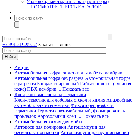
Упаковка, пакеты, зип-локи (грипперы)
ПОСМОТРЕТЬ ВЕСЬ КАТАЛОГ
+7 391 219-99-57
Заказать звонок
Акции
Автомобильная гофра, оплетки для кабеля, кембрик
Автомобильная гофра без разреза
Автомобильная гофра
с разрезом
Бандаж спиральный
Гибкая оплетка (змеиная
кожа)
ПВХ кембрик
... Показать все
Клей, клеевые составы, герметики
Клей-герметик для лобовых стекол и химия
Анаэробные
автомобильные герметики
Фиксаторы резьбы и
герметики
Герметик автомобильный, формирователь
прокладок
Аэрозольный клей
... Показать все
Автомобильная химия для мойки
Автовоск для полировки
Автошампуни для
бесконтактной мойки
Автошампуни для ручной мойки