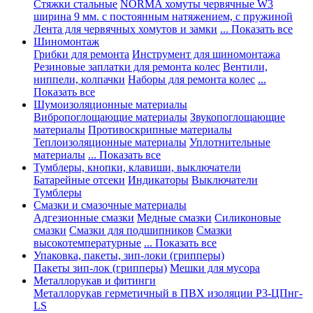
Стяжки стальные
NORMA хомуты червячные W3
ширина 9 мм. с постоянным натяжением, с пружиной
Лента для червячных хомутов и замки
... Показать все
Шиномонтаж
Грибки для ремонта
Инструмент для шиномонтажа
Резиновые заплатки для ремонта колес
Вентили,
ниппели, колпачки
Наборы для ремонта колес
...
Показать все
Шумоизоляционные материалы
Вибропоглощающие материалы
Звукопоглощающие
материалы
Противоскрипные материалы
Теплоизоляционные материалы
Уплотнительные
материалы
... Показать все
Тумблеры, кнопки, клавиши, выключатели
Батарейные отсеки
Индикаторы
Выключатели
Тумблеры
Смазки и смазочные материалы
Адгезионные смазки
Медные смазки
Силиконовые
смазки
Смазки для подшипников
Смазки
высокотемпературные
... Показать все
Упаковка, пакеты, зип-локи (грипперы)
Пакеты зип-лок (грипперы)
Мешки для мусора
Металлорукав и фитинги
Металлорукав герметичный в ПВХ изоляции Р3-ЦПнг-
LS