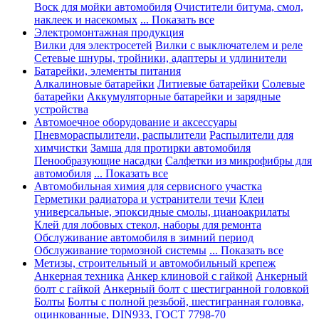
Воск для мойки автомобиля
Очистители битума, смол,
наклеек и насекомых
... Показать все
Электромонтажная продукция
Вилки для электросетей
Вилки с выключателем и реле
Сетевые шнуры, тройники, адаптеры и удлинители
Батарейки, элементы питания
Алкалиновые батарейки
Литиевые батарейки
Солевые
батарейки
Аккумуляторные батарейки и зарядные
устройства
Автомоечное оборудование и аксессуары
Пневмораспылители, распылители
Распылители для
химчистки
Замша для протирки автомобиля
Пенообразующие насадки
Салфетки из микрофибры для
автомобиля
... Показать все
Автомобильная химия для сервисного участка
Герметики радиатора и устранители течи
Клеи
универсальные, эпоксидные смолы, цианоакрилаты
Клей для лобовых стекол, наборы для ремонта
Обслуживание автомобиля в зимний период
Обслуживание тормозной системы
... Показать все
Метизы, строительный и автомобильный крепеж
Анкерная техника
Анкер клиновой с гайкой
Анкерный
болт с гайкой
Анкерный болт с шестигранной головкой
Болты
Болты с полной резьбой, шестигранная головка,
оцинкованные, DIN933, ГОСТ 7798-70