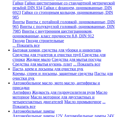
Гайки
Гайки шестигранные со стандартной метрической
резьбой DIN 934
Гайки с фланцем, оцинкованные, DIN
6923
Гайки со стопорным кольцом, оцинкованные, DIN
985
Винты
Винты с потайной головкой, оцинкованные, DIN
965
Винты с полукруглой головкой, оцинкованные, DIN
7985
Винты с внутренним шестигранником,
оцинкованные, класс прочности 8.8, DIN 912
Гвозди
Гвозди строительные
... Показать все
Бытовая химия, средства для уборки и инвентарь
Средства для туалетов и очистки труб
Средства для
стирки
Жидкое мыло
Средства для мытья посуды
Средства для мытья кухонь, плит
... Показать все
Паста, крем и лосьоны для очистки рук
Кремы, спреи и лосьоны, защитные средства
Пасты для
очистки рук
Автомобильное масло, мото масло, антифризы и
присадки
Антифриз
Жидкость для гидроусилителя руля
Масло
моторное
Масло моторное для двухтактных и
четырехтактных двигателей
Масло промывочное
...
Показать все
Автомобильные лампы
Автомобильные лампы 12V
Автомобильные лампы 24V