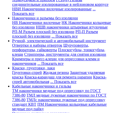
соединительные изолированные в нейлоновом корпусе
НВИ Наконечники вилочные изолированные
...
Показать все
Наконечники и разъемы без изоляции
НВ Наконечники вилочные
НК Наконечники кольцевые
без изоляции
НШВ наконечники штыревые втулочные
РП-М Разъем плоский без изоляции
РП-П Разъем
плоский без изоляции
... Показать все
Ручной, электрический и автомобильный инструмент
Отвертки и наборы отверток
Шуруповерты,
перфораторы, гайковерты
Плоскогубцы, тонкогубцы,
клещи
Стрипперы, инструменты для снятия изоляции
Кримперы и пресс-клещи для опрессовки клемм и
наконечников
... Показать все
Краски, грунтовки, лаки
Грунтовки-спрей
Жидкая резина
Защитная удаляемая
краска
Краска-карандаш для ремонта царапин
Краска-
спрей автомобильная
... Показать все
Кабельные наконечники и гильзы
ТМ наконечники медные под опрессовку по ГОСТ
7386-80
ТМЛ медные луженые наконечники по ГОСТ
7386-80
ТМЛс наконечники луженые под опрессовку
стандарт КВТ
ПМ Наконечники кольцевые кабельные
медные под пайку