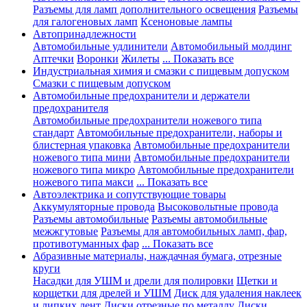
Разъемы для ламп дополнительного освещения
Разъемы
для галогеновых ламп
Ксеноновые лампы
Автопринадлежности
Автомобильные удлинители
Автомобильный молдинг
Аптечки
Воронки
Жилеты
... Показать все
Индустриальная химия и смазки с пищевым допуском
Смазки с пищевым допуском
Автомобильные предохранители и держатели
предохранителя
Автомобильные предохранители ножевого типа
стандарт
Автомобильные предохранители, наборы и
блистерная упаковка
Автомобильные предохранители
ножевого типа мини
Автомобильные предохранители
ножевого типа микро
Автомобильные предохранители
ножевого типа макси
... Показать все
Автоэлектрика и сопутствующие товары
Аккумуляторные провода
Высоковольтные провода
Разъемы автомобильные
Разъемы автомобильные
межжгутовые
Разъемы для автомобильных ламп, фар,
противотуманных фар
... Показать все
Абразивные материалы, наждачная бумага, отрезные
круги
Насадки для УШМ и дрели для полировки
Щетки и
корщетки для дрелей и УШМ
Диск для удаления наклеек
и липких лент
Диски отрезные по металлу
Диски