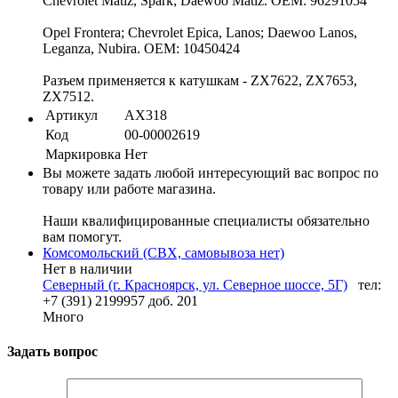
Chevrolet Matiz, Spark; Daewoo Matiz. OEM: 96291054
Opel Frontera; Chevrolet Epica, Lanos; Daewoo Lanos,
Leganza, Nubira. OEM: 10450424
Разъем применяется к катушкам - ZX7622, ZX7653,
ZX7512.
Артикул
AX318
Код
00-00002619
Маркировка
Нет
Вы можете задать любой интересующий вас вопрос по
товару или работе магазина.
Наши квалифицированные специалисты обязательно
вам помогут.
Комсомольский (СВХ, самовывоза нет)
Нет в наличии
Северный (г. Красноярск, ул. Северное шоссе, 5Г)
тел:
+7 (391) 2199957 доб. 201
Много
Задать вопрос