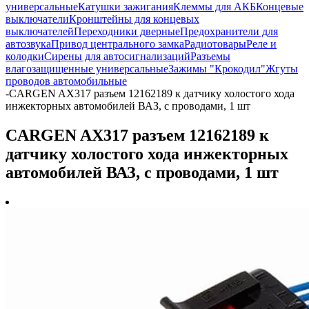
универсальные
Катушки зажигания
Клеммы для АКБ
Концевые
выключатели
Кронштейны для концевых
выключателей
Переходники дверные
Предохранители для
автозвука
Привод центрального замка
Радиотовары
Реле и
колодки
Сирены для автосигнализаций
Разъемы
влагозащищенные универсальные
Зажимы "Крокодил"
Жгуты
проводов автомобильные
-
CARGEN AX317 разъем 12162189 к датчику холостого хода
инжекторных автомобилей ВАЗ, с проводами, 1 шт
CARGEN AX317 разъем 12162189 к
датчику холостого хода инжекторных
автомобилей ВАЗ, с проводами, 1 шт