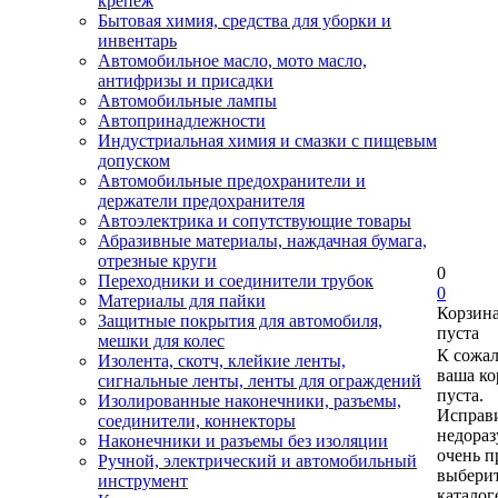
крепеж
Бытовая химия, средства для уборки и
инвентарь
Автомобильное масло, мото масло,
антифризы и присадки
Автомобильные лампы
Автопринадлежности
Индустриальная химия и смазки с пищевым
допуском
Автомобильные предохранители и
держатели предохранителя
Автоэлектрика и сопутствующие товары
Абразивные материалы, наждачная бумага,
отрезные круги
0
Переходники и соединители трубок
0
Материалы для пайки
Корзин
Защитные покрытия для автомобиля,
пуста
мешки для колес
К сожа
Изолента, скотч, клейкие ленты,
ваша ко
сигнальные ленты, ленты для ограждений
пуста.
Изолированные наконечники, разъемы,
Исправи
соединители, коннекторы
недора
Наконечники и разъемы без изоляции
очень п
Ручной, электрический и автомобильный
выберит
инструмент
каталог