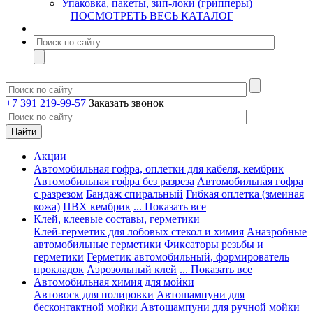
Упаковка, пакеты, зип-локи (грипперы)
ПОСМОТРЕТЬ ВЕСЬ КАТАЛОГ
+7 391 219-99-57
Заказать звонок
Акции
Автомобильная гофра, оплетки для кабеля, кембрик
Автомобильная гофра без разреза
Автомобильная гофра
с разрезом
Бандаж спиральный
Гибкая оплетка (змеиная
кожа)
ПВХ кембрик
... Показать все
Клей, клеевые составы, герметики
Клей-герметик для лобовых стекол и химия
Анаэробные
автомобильные герметики
Фиксаторы резьбы и
герметики
Герметик автомобильный, формирователь
прокладок
Аэрозольный клей
... Показать все
Автомобильная химия для мойки
Автовоск для полировки
Автошампуни для
бесконтактной мойки
Автошампуни для ручной мойки