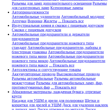
Разъемы для ламп дополнительного освещения
Разъемы
для галогеновых ламп
Ксеноновые лампы
Автопринадлежности
Автомобильные удлинители
Автомобильный молдинг
Аптечки
Воронки
Жилеты
... Показать все
Индустриальная химия и смазки с пищевым допуском
Смазки с пищевым допуском
Автомобильные предохранители и держатели
предохранителя
Автомобильные предохранители ножевого типа
стандарт
Автомобильные предохранители, наборы и
блистерная упаковка
Автомобильные предохранители
ножевого типа мини
Автомобильные предохранители
ножевого типа микро
Автомобильные предохранители
ножевого типа макси
... Показать все
Автоэлектрика и сопутствующие товары
Аккумуляторные провода
Высоковольтные провода
Разъемы автомобильные
Разъемы автомобильные
межжгутовые
Разъемы для автомобильных ламп, фар,
противотуманных фар
... Показать все
Абразивные материалы, наждачная бумага, отрезные
круги
Насадки для УШМ и дрели для полировки
Щетки и
корщетки для дрелей и УШМ
Диск для удаления наклеек
и липких лент
Диски отрезные по металлу
Диски