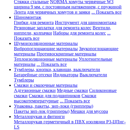
Стяжки стальные
NORMA хомуты червячные W3
ширина 9 мм. с постоянным натяжением, с пружиной
Лента для червячных хомутов и замки
... Показать все
Шиномонтаж
Грибки для ремонта
Инструмент для шиномонтажа
Резиновые заплатки для ремонта колес
Вентили,
ниппели, колпачки
Наборы для ремонта колес
...
Показать все
Шумоизоляционные материалы
Вибропоглощающие материалы
Звукопоглощающие
материалы
Противоскрипные материалы
Теплоизоляционные материалы
Уплотнительные
материалы
... Показать все
Тумблеры, кнопки, клавиши, выключатели
Батарейные отсеки
Индикаторы
Выключатели
Тумблеры
Смазки и смазочные материалы
Адгезионные смазки
Медные смазки
Силиконовые
смазки
Смазки для подшипников
Смазки
высокотемпературные
... Показать все
Упаковка, пакеты, зип-локи (грипперы)
Пакеты зип-лок (грипперы)
Мешки для мусора
Металлорукав и фитинги
Металлорукав герметичный в ПВХ изоляции Р3-ЦПнг-
LS