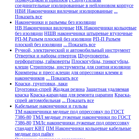
соединительные изолированные в нейлоновом корпусе
НВИ Наконечники вилочные изолированные
...
Показать все
Наконечники и разъемы без изоляции
НВ Наконечники вилочные
НК Наконечники кольцевые
без изоляции
НШВ наконечники штыревые втулочные
РП-М Разъем плоский без изоляции
РП-П Разъем
плоский без изоляции
... Показать все
Ручной, электрический и автомобильный инструмент
Отвертки и наборы отверток
Шуруповерты,
перфораторы, гайковерты
Плоскогубцы, тонкогубцы,
клещи
Стрипперы, инструменты для снятия изоляции
Кримперы и пресс-клещи для опрессовки клемм и
наконечников
... Показать все
Краски, грунтовки, лаки
Грунтовки-спрей
Жидкая резина
Защитная удаляемая
краска
Краска-карандаш для ремонта царапин
Краска-
спрей автомобильная
... Показать все
Кабельные наконечники и гильзы
ТМ наконечники медные под опрессовку по ГОСТ
7386-80
ТМЛ медные луженые наконечники по ГОСТ
7386-80
ТМЛс наконечники луженые под опрессовку
стандарт КВТ
ПМ Наконечники кольцевые кабельные
медные под пайку