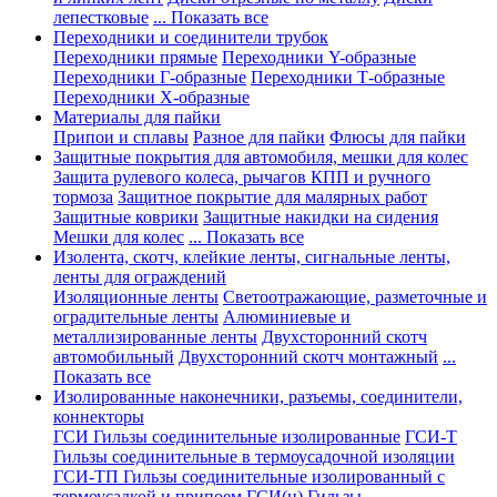
лепестковые
... Показать все
Переходники и соединители трубок
Переходники прямые
Переходники Y-образные
Переходники Г-образные
Переходники Т-образные
Переходники Х-образные
Материалы для пайки
Припои и сплавы
Разное для пайки
Флюсы для пайки
Защитные покрытия для автомобиля, мешки для колес
Защита рулевого колеса, рычагов КПП и ручного
тормоза
Защитное покрытие для малярных работ
Защитные коврики
Защитные накидки на сидения
Мешки для колес
... Показать все
Изолента, скотч, клейкие ленты, сигнальные ленты,
ленты для ограждений
Изоляционные ленты
Светоотражающие, разметочные и
оградительные ленты
Алюминиевые и
металлизированные ленты
Двухсторонний скотч
автомобильный
Двухсторонний скотч монтажный
...
Показать все
Изолированные наконечники, разъемы, соединители,
коннекторы
ГСИ Гильзы соединительные изолированные
ГСИ-Т
Гильзы соединительные в термоусадочной изоляции
ГСИ-ТП Гильзы соединительные изолированный с
термоусадкой и припоем
ГСИ(н) Гильзы