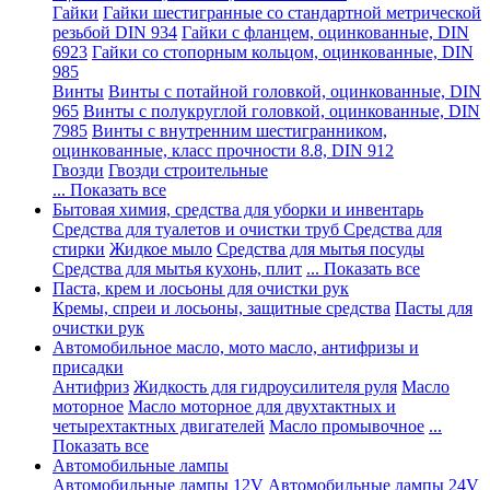
Гайки
Гайки шестигранные со стандартной метрической
резьбой DIN 934
Гайки с фланцем, оцинкованные, DIN
6923
Гайки со стопорным кольцом, оцинкованные, DIN
985
Винты
Винты с потайной головкой, оцинкованные, DIN
965
Винты с полукруглой головкой, оцинкованные, DIN
7985
Винты с внутренним шестигранником,
оцинкованные, класс прочности 8.8, DIN 912
Гвозди
Гвозди строительные
... Показать все
Бытовая химия, средства для уборки и инвентарь
Средства для туалетов и очистки труб
Средства для
стирки
Жидкое мыло
Средства для мытья посуды
Средства для мытья кухонь, плит
... Показать все
Паста, крем и лосьоны для очистки рук
Кремы, спреи и лосьоны, защитные средства
Пасты для
очистки рук
Автомобильное масло, мото масло, антифризы и
присадки
Антифриз
Жидкость для гидроусилителя руля
Масло
моторное
Масло моторное для двухтактных и
четырехтактных двигателей
Масло промывочное
...
Показать все
Автомобильные лампы
Автомобильные лампы 12V
Автомобильные лампы 24V