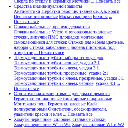
Сверла по стеклу и керамике
Метчики
... Показать все
Средства индивидуальной защиты
Антисептики
Перчатки рабочие, тканевые, ХБ, краги
Перчатки нитриловые
Маски сварщика
Бахилы
...
Показать все
Стяжки кабельные, крепеж, держатели
Стяжки кабельные
Velcro многоразовые тканевые
стяжки, липучки
ПМС площадки монтажные
самоклеющиеся для стяжек
Стяжки для кабеля цветные,
наборы
Стяжки кабельные с дюбель пистоном, под
отверстие
... Показать все
Термоусадочные трубки, наборы термоусадок
Термоусадочные трубки, черные, усадка 2:1
Термоусадочные трубки с клеем, усадка 3:1
Термоусадочные трубки, прозрачные, усадка 2:1
Термоусадочные трубки с клеем, прозрачные, усадка 3:1
Термоусадочные трубки с клеем, черные, усадка 4:1
...
Показать все
Строительная химия, товары для дома и ремонта
Герметики силиконовые санитарные и акриловые
Монтажная пена
Герметики клеевые
Клей
полиуретановый
Очистители, обезжириватели,
удалители краски и клея
... Показать все
Хомуты червячные, силовые, стальные стяжки
Хомуты червячные W1 и W2
Хомуты силовые W1 и W2