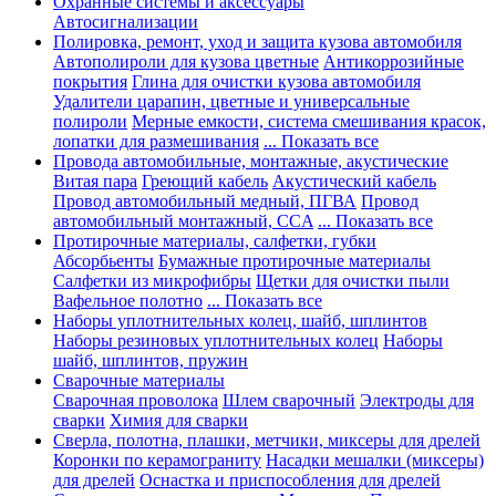
Охранные системы и аксессуары
Автосигнализации
Полировка, ремонт, уход и защита кузова автомобиля
Автополироли для кузова цветные
Антикоррозийные
покрытия
Глина для очистки кузова автомобиля
Удалители царапин, цветные и универсальные
полироли
Мерные емкости, система смешивания красок,
лопатки для размешивания
... Показать все
Провода автомобильные, монтажные, акустические
Витая пара
Греющий кабель
Акустический кабель
Провод автомобильный медный, ПГВА
Провод
автомобильный монтажный, CCA
... Показать все
Протирочные материалы, салфетки, губки
Абсорбьенты
Бумажные протирочные материалы
Салфетки из микрофибры
Щетки для очистки пыли
Вафельное полотно
... Показать все
Наборы уплотнительных колец, шайб, шплинтов
Наборы резиновых уплотнительных колец
Наборы
шайб, шплинтов, пружин
Сварочные материалы
Сварочная проволока
Шлем сварочный
Электроды для
сварки
Химия для сварки
Сверла, полотна, плашки, метчики, миксеры для дрелей
Коронки по керамограниту
Насадки мешалки (миксеры)
для дрелей
Оснастка и приспособления для дрелей