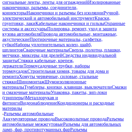
сигнальные ленты, ленты для ограждений
Изолированные
наконечники, разъемы, соединители,
коннекторы
Наконечники и разъемы без изоляции
Ручной,
электрический и автомобильный инструмент
Краски,
грунтовки, лаки
Кабельные наконечники и гильзы
Охранные
системы и аксессуары
Полировка, ремонт, уход и защита
кузова автомобиля
Провода автомобильные, монтажные,
акустические
Протирочные материалы, салфетки,
губки
Наборы уплотнительных колец, шайб,
шплинтов
Сварочные материалы
Сверла, полотна, плашки,
метчики, миксеры для дрелей
Средства индивидуальной
защиты
Стяжки кабельные, крепеж,
держатели
Термоусадочные трубки, наборы
термоусадок
Строительная химия, товары для дома и
ремонта
Хомуты червячные, силовые, стальные
стяжки
Шиномонтаж
Шумоизоляционные
материалы
Тумблеры, кнопки, клавиши, выключатели
Смазки
и смазочные материалы
Упаковка, пакеты, зип-локи
(грипперы)
Металлорукав и
фитинги
Видеонаблюдение
Кондиционеры и расходные
материлы
-
Разъемы автомобильные
Аккумуляторные провода
Высоковольтные провода
Разъемы
автомобильные межжгутовые
Разъемы для автомобильных
ламп, фар, противотуманных фар
Разъемы