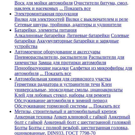
Воск для мойки автомобиля
Очистители битума, смол,
наклеек и насекомых
... Показать все
Электромонтажная продукция
Вилки для электросетей
Вилки с выключателем и реле
Сетевые шнуры, тройники, адаптеры и удлинители
Батарейки, элементы питания
Алкалиновые батарейки
Литиевые батарейки
Солевые
батарейки
Аккумуляторные батарейки и зарядные
устройства
Автомоечное оборудование и аксессуары
Пневмораспылители, распылители
Распылители для
химчистки
Замша для протирки автомобиля
Пенообразующие насадки
Салфетки из микрофибры для
автомобиля
... Показать все
Автомобильная химия для сервисного участка
Герметики радиатора и устранители течи
Клеи
универсальные, эпоксидные смолы, цианоакрилаты
Клей для лобовых стекол, наборы для ремонта
Обслуживание автомобиля в зимний период
Обслуживание тормозной системы
... Показать все
Метизы, строительный и автомобильный крепеж
Анкерная техника
Анкер клиновой с гайкой
Анкерный
болт с гайкой
Анкерный болт с шестигранной головкой
Болты
Болты с полной резьбой, шестигранная головка,
оцинкованные, DIN933, ГОСТ 7798-70