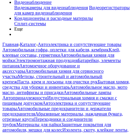
Видеонаблюдение
Видеокамеры для видеонаблюдения
Видеорегистраторы
для камер видеонаблюдения
Кондиционеры и расходные материлы
Сплит-системы
Еще
Главная
-
Каталог
-
Автоэлектрика и сопутствующие товары
Автомобильная гофра, оплетки для кабеля, кембрик
Клей,
клеевые составы, герметики
Автомобильная химия для
мойки
Электромонтажная продукция
Батарейки, элементы
питания
Автомоечное оборудование и
аксессуары
Автомобильная химия для сервисного
участка
Метизы, строительный и автомобильный
крепеж
Паста, крем и лосьоны для очистки рук
Бытовая химия,
средства для уборки и инвентарь
Автомобильное масло, мото
масло, антифризы и присадки
Автомобильные лампы
Автопринадлежности
Индустриальная химия и смазки с
пищевым допуском
Автоэлектрика и сопутствующие
товары
Автомобильные предохранители и держатели
предохранителя
Абразивные материалы, наждачная бумага,
отрезные круги
Переходники и соединители
трубок
Материалы для пайки
Защитные покрытия для
автомобиля, мешки для колес
Изолента, скотч, клейкие ленты,