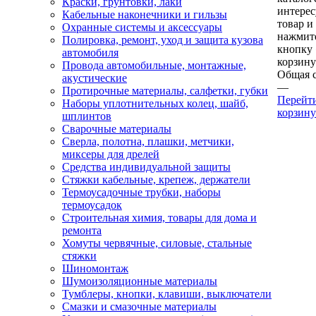
Краски, грунтовки, лаки
интере
Кабельные наконечники и гильзы
товар и
Охранные системы и аксессуары
нажмит
Полировка, ремонт, уход и защита кузова
кнопку
автомобиля
корзину
Провода автомобильные, монтажные,
Общая 
акустические
—
Протирочные материалы, салфетки, губки
Перейт
Наборы уплотнительных колец, шайб,
корзину
шплинтов
Сварочные материалы
Сверла, полотна, плашки, метчики,
миксеры для дрелей
Средства индивидуальной защиты
Стяжки кабельные, крепеж, держатели
Термоусадочные трубки, наборы
термоусадок
Строительная химия, товары для дома и
ремонта
Хомуты червячные, силовые, стальные
стяжки
Шиномонтаж
Шумоизоляционные материалы
Тумблеры, кнопки, клавиши, выключатели
Смазки и смазочные материалы