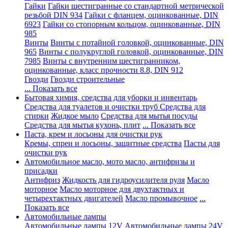
Гайки
Гайки шестигранные со стандартной метрической
резьбой DIN 934
Гайки с фланцем, оцинкованные, DIN
6923
Гайки со стопорным кольцом, оцинкованные, DIN
985
Винты
Винты с потайной головкой, оцинкованные, DIN
965
Винты с полукруглой головкой, оцинкованные, DIN
7985
Винты с внутренним шестигранником,
оцинкованные, класс прочности 8.8, DIN 912
Гвозди
Гвозди строительные
... Показать все
Бытовая химия, средства для уборки и инвентарь
Средства для туалетов и очистки труб
Средства для
стирки
Жидкое мыло
Средства для мытья посуды
Средства для мытья кухонь, плит
... Показать все
Паста, крем и лосьоны для очистки рук
Кремы, спреи и лосьоны, защитные средства
Пасты для
очистки рук
Автомобильное масло, мото масло, антифризы и
присадки
Антифриз
Жидкость для гидроусилителя руля
Масло
моторное
Масло моторное для двухтактных и
четырехтактных двигателей
Масло промывочное
...
Показать все
Автомобильные лампы
Автомобильные лампы 12V
Автомобильные лампы 24V