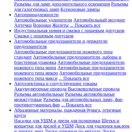
Разъемы для ламп дополнительного освещения
Разъемы
для галогеновых ламп
Ксеноновые лампы
Автопринадлежности
Автомобильные удлинители
Автомобильный молдинг
Аптечки
Воронки
Жилеты
... Показать все
Индустриальная химия и смазки с пищевым допуском
Смазки с пищевым допуском
Автомобильные предохранители и держатели
предохранителя
Автомобильные предохранители ножевого типа
стандарт
Автомобильные предохранители, наборы и
блистерная упаковка
Автомобильные предохранители
ножевого типа мини
Автомобильные предохранители
ножевого типа микро
Автомобильные предохранители
ножевого типа макси
... Показать все
Автоэлектрика и сопутствующие товары
Аккумуляторные провода
Высоковольтные провода
Разъемы автомобильные
Разъемы автомобильные
межжгутовые
Разъемы для автомобильных ламп, фар,
противотуманных фар
... Показать все
Абразивные материалы, наждачная бумага, отрезные
круги
Насадки для УШМ и дрели для полировки
Щетки и
корщетки для дрелей и УШМ
Диск для удаления наклеек
и липких лент
Диски отрезные по металлу
Диски