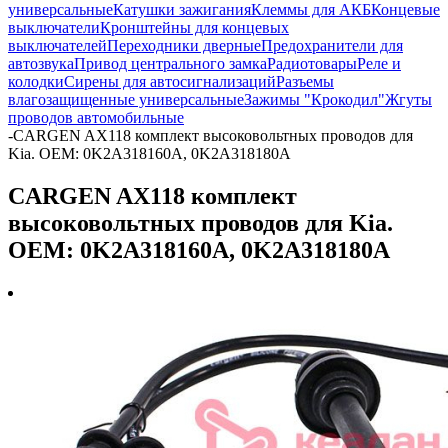
универсальные
Катушки зажигания
Клеммы для АКБ
Концевые
выключатели
Кронштейны для концевых
выключателей
Переходники дверные
Предохранители для
автозвука
Привод центрального замка
Радиотовары
Реле и
колодки
Сирены для автосигнализаций
Разъемы
влагозащищенные универсальные
Зажимы "Крокодил"
Жгуты
проводов автомобильные
-
CARGEN AX118 комплект высоковольтных проводов для
Kia. OEM: 0K2A318160A, 0K2A318180A
CARGEN AX118 комплект
высоковольтных проводов для Kia.
OEM: 0K2A318160A, 0K2A318180A