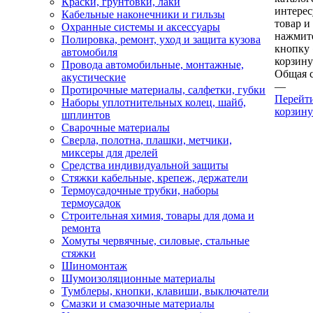
Краски, грунтовки, лаки
интере
Кабельные наконечники и гильзы
товар и
Охранные системы и аксессуары
нажмит
Полировка, ремонт, уход и защита кузова
кнопку
автомобиля
корзину
Провода автомобильные, монтажные,
Общая 
акустические
—
Протирочные материалы, салфетки, губки
Перейт
Наборы уплотнительных колец, шайб,
корзину
шплинтов
Сварочные материалы
Сверла, полотна, плашки, метчики,
миксеры для дрелей
Средства индивидуальной защиты
Стяжки кабельные, крепеж, держатели
Термоусадочные трубки, наборы
термоусадок
Строительная химия, товары для дома и
ремонта
Хомуты червячные, силовые, стальные
стяжки
Шиномонтаж
Шумоизоляционные материалы
Тумблеры, кнопки, клавиши, выключатели
Смазки и смазочные материалы