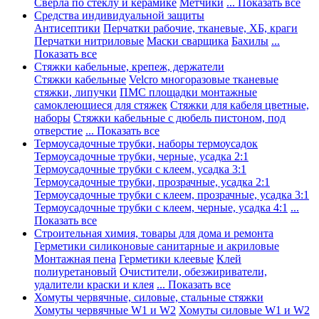
Сверла по стеклу и керамике
Метчики
... Показать все
Средства индивидуальной защиты
Антисептики
Перчатки рабочие, тканевые, ХБ, краги
Перчатки нитриловые
Маски сварщика
Бахилы
...
Показать все
Стяжки кабельные, крепеж, держатели
Стяжки кабельные
Velcro многоразовые тканевые
стяжки, липучки
ПМС площадки монтажные
самоклеющиеся для стяжек
Стяжки для кабеля цветные,
наборы
Стяжки кабельные с дюбель пистоном, под
отверстие
... Показать все
Термоусадочные трубки, наборы термоусадок
Термоусадочные трубки, черные, усадка 2:1
Термоусадочные трубки с клеем, усадка 3:1
Термоусадочные трубки, прозрачные, усадка 2:1
Термоусадочные трубки с клеем, прозрачные, усадка 3:1
Термоусадочные трубки с клеем, черные, усадка 4:1
...
Показать все
Строительная химия, товары для дома и ремонта
Герметики силиконовые санитарные и акриловые
Монтажная пена
Герметики клеевые
Клей
полиуретановый
Очистители, обезжириватели,
удалители краски и клея
... Показать все
Хомуты червячные, силовые, стальные стяжки
Хомуты червячные W1 и W2
Хомуты силовые W1 и W2