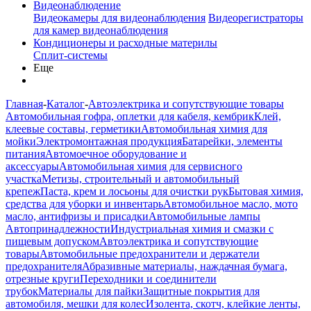
Видеонаблюдение
Видеокамеры для видеонаблюдения
Видеорегистраторы
для камер видеонаблюдения
Кондиционеры и расходные материлы
Сплит-системы
Еще
Главная
-
Каталог
-
Автоэлектрика и сопутствующие товары
Автомобильная гофра, оплетки для кабеля, кембрик
Клей,
клеевые составы, герметики
Автомобильная химия для
мойки
Электромонтажная продукция
Батарейки, элементы
питания
Автомоечное оборудование и
аксессуары
Автомобильная химия для сервисного
участка
Метизы, строительный и автомобильный
крепеж
Паста, крем и лосьоны для очистки рук
Бытовая химия,
средства для уборки и инвентарь
Автомобильное масло, мото
масло, антифризы и присадки
Автомобильные лампы
Автопринадлежности
Индустриальная химия и смазки с
пищевым допуском
Автоэлектрика и сопутствующие
товары
Автомобильные предохранители и держатели
предохранителя
Абразивные материалы, наждачная бумага,
отрезные круги
Переходники и соединители
трубок
Материалы для пайки
Защитные покрытия для
автомобиля, мешки для колес
Изолента, скотч, клейкие ленты,