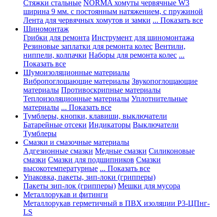
Стяжки стальные
NORMA хомуты червячные W3
ширина 9 мм. с постоянным натяжением, с пружиной
Лента для червячных хомутов и замки
... Показать все
Шиномонтаж
Грибки для ремонта
Инструмент для шиномонтажа
Резиновые заплатки для ремонта колес
Вентили,
ниппели, колпачки
Наборы для ремонта колес
...
Показать все
Шумоизоляционные материалы
Вибропоглощающие материалы
Звукопоглощающие
материалы
Противоскрипные материалы
Теплоизоляционные материалы
Уплотнительные
материалы
... Показать все
Тумблеры, кнопки, клавиши, выключатели
Батарейные отсеки
Индикаторы
Выключатели
Тумблеры
Смазки и смазочные материалы
Адгезионные смазки
Медные смазки
Силиконовые
смазки
Смазки для подшипников
Смазки
высокотемпературные
... Показать все
Упаковка, пакеты, зип-локи (грипперы)
Пакеты зип-лок (грипперы)
Мешки для мусора
Металлорукав и фитинги
Металлорукав герметичный в ПВХ изоляции Р3-ЦПнг-
LS