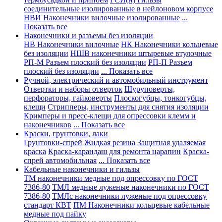
соединительные изолированные в нейлоновом корпусе
НВИ Наконечники вилочные изолированные
...
Показать все
Наконечники и разъемы без изоляции
НВ Наконечники вилочные
НК Наконечники кольцевые
без изоляции
НШВ наконечники штыревые втулочные
РП-М Разъем плоский без изоляции
РП-П Разъем
плоский без изоляции
... Показать все
Ручной, электрический и автомобильный инструмент
Отвертки и наборы отверток
Шуруповерты,
перфораторы, гайковерты
Плоскогубцы, тонкогубцы,
клещи
Стрипперы, инструменты для снятия изоляции
Кримперы и пресс-клещи для опрессовки клемм и
наконечников
... Показать все
Краски, грунтовки, лаки
Грунтовки-спрей
Жидкая резина
Защитная удаляемая
краска
Краска-карандаш для ремонта царапин
Краска-
спрей автомобильная
... Показать все
Кабельные наконечники и гильзы
ТМ наконечники медные под опрессовку по ГОСТ
7386-80
ТМЛ медные луженые наконечники по ГОСТ
7386-80
ТМЛс наконечники луженые под опрессовку
стандарт КВТ
ПМ Наконечники кольцевые кабельные
медные под пайку