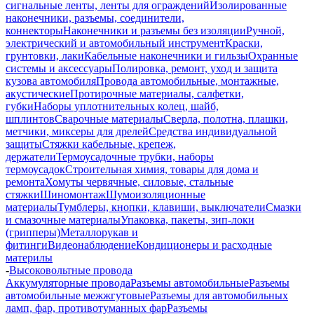
сигнальные ленты, ленты для ограждений
Изолированные
наконечники, разъемы, соединители,
коннекторы
Наконечники и разъемы без изоляции
Ручной,
электрический и автомобильный инструмент
Краски,
грунтовки, лаки
Кабельные наконечники и гильзы
Охранные
системы и аксессуары
Полировка, ремонт, уход и защита
кузова автомобиля
Провода автомобильные, монтажные,
акустические
Протирочные материалы, салфетки,
губки
Наборы уплотнительных колец, шайб,
шплинтов
Сварочные материалы
Сверла, полотна, плашки,
метчики, миксеры для дрелей
Средства индивидуальной
защиты
Стяжки кабельные, крепеж,
держатели
Термоусадочные трубки, наборы
термоусадок
Строительная химия, товары для дома и
ремонта
Хомуты червячные, силовые, стальные
стяжки
Шиномонтаж
Шумоизоляционные
материалы
Тумблеры, кнопки, клавиши, выключатели
Смазки
и смазочные материалы
Упаковка, пакеты, зип-локи
(грипперы)
Металлорукав и
фитинги
Видеонаблюдение
Кондиционеры и расходные
материлы
-
Высоковольтные провода
Аккумуляторные провода
Разъемы автомобильные
Разъемы
автомобильные межжгутовые
Разъемы для автомобильных
ламп, фар, противотуманных фар
Разъемы