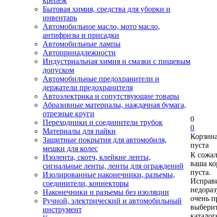
крепеж
Бытовая химия, средства для уборки и
инвентарь
Автомобильное масло, мото масло,
антифризы и присадки
Автомобильные лампы
Автопринадлежности
Индустриальная химия и смазки с пищевым
допуском
Автомобильные предохранители и
держатели предохранителя
Автоэлектрика и сопутствующие товары
Абразивные материалы, наждачная бумага,
отрезные круги
0
Переходники и соединители трубок
0
Материалы для пайки
Корзин
Защитные покрытия для автомобиля,
пуста
мешки для колес
К сожа
Изолента, скотч, клейкие ленты,
ваша ко
сигнальные ленты, ленты для ограждений
пуста.
Изолированные наконечники, разъемы,
Исправи
соединители, коннекторы
недора
Наконечники и разъемы без изоляции
очень п
Ручной, электрический и автомобильный
выберит
инструмент
каталог