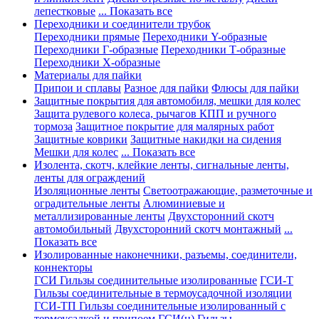
лепестковые
... Показать все
Переходники и соединители трубок
Переходники прямые
Переходники Y-образные
Переходники Г-образные
Переходники Т-образные
Переходники Х-образные
Материалы для пайки
Припои и сплавы
Разное для пайки
Флюсы для пайки
Защитные покрытия для автомобиля, мешки для колес
Защита рулевого колеса, рычагов КПП и ручного
тормоза
Защитное покрытие для малярных работ
Защитные коврики
Защитные накидки на сидения
Мешки для колес
... Показать все
Изолента, скотч, клейкие ленты, сигнальные ленты,
ленты для ограждений
Изоляционные ленты
Светоотражающие, разметочные и
оградительные ленты
Алюминиевые и
металлизированные ленты
Двухсторонний скотч
автомобильный
Двухсторонний скотч монтажный
...
Показать все
Изолированные наконечники, разъемы, соединители,
коннекторы
ГСИ Гильзы соединительные изолированные
ГСИ-Т
Гильзы соединительные в термоусадочной изоляции
ГСИ-ТП Гильзы соединительные изолированный с
термоусадкой и припоем
ГСИ(н) Гильзы