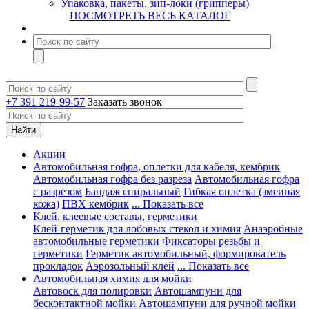
Упаковка, пакеты, зип-локи (грипперы)
ПОСМОТРЕТЬ ВЕСЬ КАТАЛОГ
+7 391 219-99-57
Заказать звонок
Акции
Автомобильная гофра, оплетки для кабеля, кембрик
Автомобильная гофра без разреза
Автомобильная гофра
с разрезом
Бандаж спиральный
Гибкая оплетка (змеиная
кожа)
ПВХ кембрик
... Показать все
Клей, клеевые составы, герметики
Клей-герметик для лобовых стекол и химия
Анаэробные
автомобильные герметики
Фиксаторы резьбы и
герметики
Герметик автомобильный, формирователь
прокладок
Аэрозольный клей
... Показать все
Автомобильная химия для мойки
Автовоск для полировки
Автошампуни для
бесконтактной мойки
Автошампуни для ручной мойки