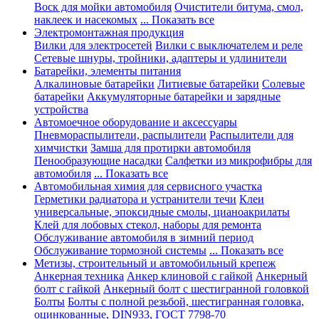
Воск для мойки автомобиля
Очистители битума, смол,
наклеек и насекомых
... Показать все
Электромонтажная продукция
Вилки для электросетей
Вилки с выключателем и реле
Сетевые шнуры, тройники, адаптеры и удлинители
Батарейки, элементы питания
Алкалиновые батарейки
Литиевые батарейки
Солевые
батарейки
Аккумуляторные батарейки и зарядные
устройства
Автомоечное оборудование и аксессуары
Пневмораспылители, распылители
Распылители для
химчистки
Замша для протирки автомобиля
Пенообразующие насадки
Салфетки из микрофибры для
автомобиля
... Показать все
Автомобильная химия для сервисного участка
Герметики радиатора и устранители течи
Клеи
универсальные, эпоксидные смолы, цианоакрилаты
Клей для лобовых стекол, наборы для ремонта
Обслуживание автомобиля в зимний период
Обслуживание тормозной системы
... Показать все
Метизы, строительный и автомобильный крепеж
Анкерная техника
Анкер клиновой с гайкой
Анкерный
болт с гайкой
Анкерный болт с шестигранной головкой
Болты
Болты с полной резьбой, шестигранная головка,
оцинкованные, DIN933, ГОСТ 7798-70