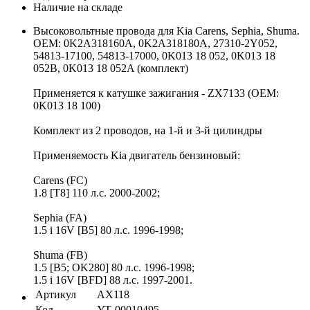
Наличие на складе
Высоковольтные провода для Kia Carens, Sephia, Shuma.
OEM: 0K2A318160A, 0K2A318180A, 27310-2Y052,
54813-17100, 54813-17000, 0K013 18 052, 0K013 18
052B, 0K013 18 052A (комплект)
Применяется к катушке зажигания - ZX7133 (OEM:
0K013 18 100)
Комплект из 2 проводов, на 1-й и 3-й цилиндры
Применяемость Kia двигатель бензиновый:
Carens (FC)
1.8 [T8] 110 л.с. 2000-2002;
Sephia (FA)
1.5 i 16V [B5] 80 л.с. 1996-1998;
Shuma (FB)
1.5 [B5; OK280] 80 л.с. 1996-1998;
1.5 i 16V [BFD] 88 л.с. 1997-2001.
Артикул
AX118
Код
УТ-00010495