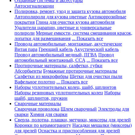
Охранные системы и аксессуары
Автосигнализации
Полировка, ремонт, уход и защита кузова автомобиля
Автополироли для кузова цветные
Антикоррозийные
покрытия
Глина для очистки кузова автомобиля
Удалители царапин, цветные и универсальные
полироли
Мерные емкости, система смешивания красок,
лопатки для размешивания
... Показать все
Провода автомобильные, монтажные, акустические
Витая пара
Греющий кабель
Акустический кабель
Провод автомобильный медный, ПГВА
Провод
автомобильный монтажный, CCA
... Показать все
Протирочные материалы, салфетки, губки
Абсорбьенты
Бумажные протирочные материалы
Салфетки из микрофибры
Щетки для очистки пыли
Вафельное полотно
... Показать все
Наборы уплотнительных колец, шайб, шплинтов
Наборы резиновых уплотнительных колец
Наборы
шайб, шплинтов, пружин
Сварочные материалы
Сварочная проволока
Шлем сварочный
Электроды для
сварки
Химия для сварки
Сверла, полотна, плашки, метчики, миксеры для дрелей
Коронки по керамограниту
Насадки мешалки (миксеры)
для дрелей
Оснастка и приспособления для дрелей