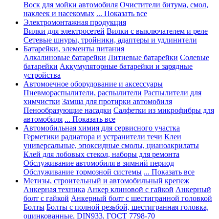
Воск для мойки автомобиля
Очистители битума, смол,
наклеек и насекомых
... Показать все
Электромонтажная продукция
Вилки для электросетей
Вилки с выключателем и реле
Сетевые шнуры, тройники, адаптеры и удлинители
Батарейки, элементы питания
Алкалиновые батарейки
Литиевые батарейки
Солевые
батарейки
Аккумуляторные батарейки и зарядные
устройства
Автомоечное оборудование и аксессуары
Пневмораспылители, распылители
Распылители для
химчистки
Замша для протирки автомобиля
Пенообразующие насадки
Салфетки из микрофибры для
автомобиля
... Показать все
Автомобильная химия для сервисного участка
Герметики радиатора и устранители течи
Клеи
универсальные, эпоксидные смолы, цианоакрилаты
Клей для лобовых стекол, наборы для ремонта
Обслуживание автомобиля в зимний период
Обслуживание тормозной системы
... Показать все
Метизы, строительный и автомобильный крепеж
Анкерная техника
Анкер клиновой с гайкой
Анкерный
болт с гайкой
Анкерный болт с шестигранной головкой
Болты
Болты с полной резьбой, шестигранная головка,
оцинкованные, DIN933, ГОСТ 7798-70