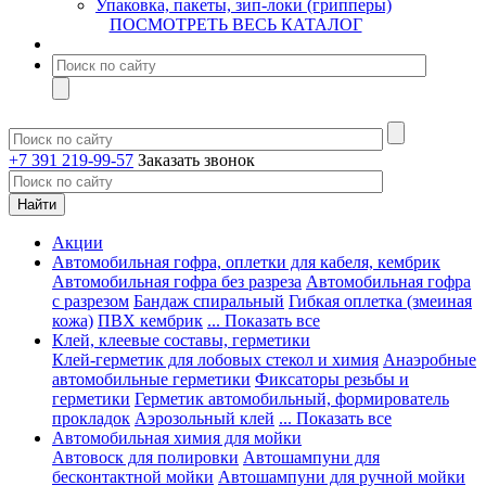
Упаковка, пакеты, зип-локи (грипперы)
ПОСМОТРЕТЬ ВЕСЬ КАТАЛОГ
+7 391 219-99-57
Заказать звонок
Акции
Автомобильная гофра, оплетки для кабеля, кембрик
Автомобильная гофра без разреза
Автомобильная гофра
с разрезом
Бандаж спиральный
Гибкая оплетка (змеиная
кожа)
ПВХ кембрик
... Показать все
Клей, клеевые составы, герметики
Клей-герметик для лобовых стекол и химия
Анаэробные
автомобильные герметики
Фиксаторы резьбы и
герметики
Герметик автомобильный, формирователь
прокладок
Аэрозольный клей
... Показать все
Автомобильная химия для мойки
Автовоск для полировки
Автошампуни для
бесконтактной мойки
Автошампуни для ручной мойки