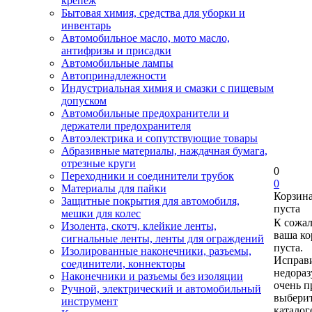
крепеж
Бытовая химия, средства для уборки и
инвентарь
Автомобильное масло, мото масло,
антифризы и присадки
Автомобильные лампы
Автопринадлежности
Индустриальная химия и смазки с пищевым
допуском
Автомобильные предохранители и
держатели предохранителя
Автоэлектрика и сопутствующие товары
Абразивные материалы, наждачная бумага,
отрезные круги
0
Переходники и соединители трубок
0
Материалы для пайки
Корзин
Защитные покрытия для автомобиля,
пуста
мешки для колес
К сожа
Изолента, скотч, клейкие ленты,
ваша ко
сигнальные ленты, ленты для ограждений
пуста.
Изолированные наконечники, разъемы,
Исправи
соединители, коннекторы
недора
Наконечники и разъемы без изоляции
очень п
Ручной, электрический и автомобильный
выберит
инструмент
каталог