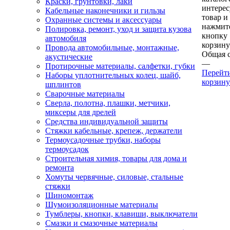
Краски, грунтовки, лаки
интере
Кабельные наконечники и гильзы
товар и
Охранные системы и аксессуары
нажмит
Полировка, ремонт, уход и защита кузова
кнопку
автомобиля
корзину
Провода автомобильные, монтажные,
Общая 
акустические
—
Протирочные материалы, салфетки, губки
Перейт
Наборы уплотнительных колец, шайб,
корзину
шплинтов
Сварочные материалы
Сверла, полотна, плашки, метчики,
миксеры для дрелей
Средства индивидуальной защиты
Стяжки кабельные, крепеж, держатели
Термоусадочные трубки, наборы
термоусадок
Строительная химия, товары для дома и
ремонта
Хомуты червячные, силовые, стальные
стяжки
Шиномонтаж
Шумоизоляционные материалы
Тумблеры, кнопки, клавиши, выключатели
Смазки и смазочные материалы