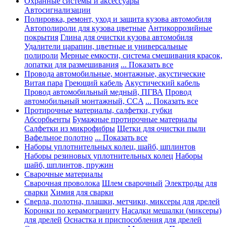
Охранные системы и аксессуары
Автосигнализации
Полировка, ремонт, уход и защита кузова автомобиля
Автополироли для кузова цветные
Антикоррозийные
покрытия
Глина для очистки кузова автомобиля
Удалители царапин, цветные и универсальные
полироли
Мерные емкости, система смешивания красок,
лопатки для размешивания
... Показать все
Провода автомобильные, монтажные, акустические
Витая пара
Греющий кабель
Акустический кабель
Провод автомобильный медный, ПГВА
Провод
автомобильный монтажный, CCA
... Показать все
Протирочные материалы, салфетки, губки
Абсорбьенты
Бумажные протирочные материалы
Салфетки из микрофибры
Щетки для очистки пыли
Вафельное полотно
... Показать все
Наборы уплотнительных колец, шайб, шплинтов
Наборы резиновых уплотнительных колец
Наборы
шайб, шплинтов, пружин
Сварочные материалы
Сварочная проволока
Шлем сварочный
Электроды для
сварки
Химия для сварки
Сверла, полотна, плашки, метчики, миксеры для дрелей
Коронки по керамограниту
Насадки мешалки (миксеры)
для дрелей
Оснастка и приспособления для дрелей