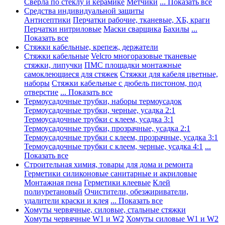
Сверла по стеклу и керамике
Метчики
... Показать все
Средства индивидуальной защиты
Антисептики
Перчатки рабочие, тканевые, ХБ, краги
Перчатки нитриловые
Маски сварщика
Бахилы
...
Показать все
Стяжки кабельные, крепеж, держатели
Стяжки кабельные
Velcro многоразовые тканевые
стяжки, липучки
ПМС площадки монтажные
самоклеющиеся для стяжек
Стяжки для кабеля цветные,
наборы
Стяжки кабельные с дюбель пистоном, под
отверстие
... Показать все
Термоусадочные трубки, наборы термоусадок
Термоусадочные трубки, черные, усадка 2:1
Термоусадочные трубки с клеем, усадка 3:1
Термоусадочные трубки, прозрачные, усадка 2:1
Термоусадочные трубки с клеем, прозрачные, усадка 3:1
Термоусадочные трубки с клеем, черные, усадка 4:1
...
Показать все
Строительная химия, товары для дома и ремонта
Герметики силиконовые санитарные и акриловые
Монтажная пена
Герметики клеевые
Клей
полиуретановый
Очистители, обезжириватели,
удалители краски и клея
... Показать все
Хомуты червячные, силовые, стальные стяжки
Хомуты червячные W1 и W2
Хомуты силовые W1 и W2