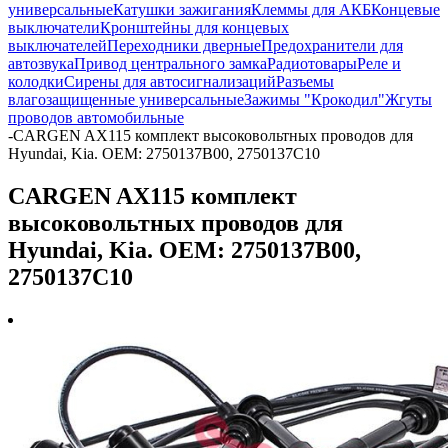
универсальные
Катушки зажигания
Клеммы для АКБ
Концевые
выключатели
Кронштейны для концевых
выключателей
Переходники дверные
Предохранители для
автозвука
Привод центрального замка
Радиотовары
Реле и
колодки
Сирены для автосигнализаций
Разъемы
влагозащищенные универсальные
Зажимы "Крокодил"
Жгуты
проводов автомобильные
-
CARGEN AX115 комплект высоковольтных проводов для
Hyundai, Kia. OEM: 2750137B00, 2750137C10
CARGEN AX115 комплект
высоковольтных проводов для
Hyundai, Kia. OEM: 2750137B00,
2750137C10