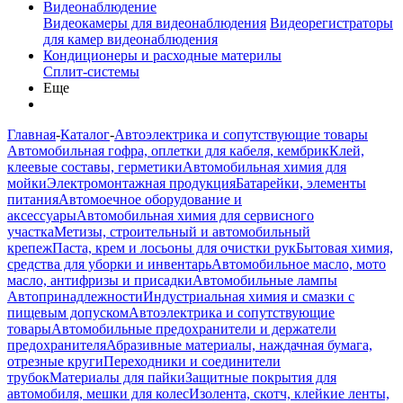
Видеонаблюдение
Видеокамеры для видеонаблюдения
Видеорегистраторы
для камер видеонаблюдения
Кондиционеры и расходные материлы
Сплит-системы
Еще
Главная
-
Каталог
-
Автоэлектрика и сопутствующие товары
Автомобильная гофра, оплетки для кабеля, кембрик
Клей,
клеевые составы, герметики
Автомобильная химия для
мойки
Электромонтажная продукция
Батарейки, элементы
питания
Автомоечное оборудование и
аксессуары
Автомобильная химия для сервисного
участка
Метизы, строительный и автомобильный
крепеж
Паста, крем и лосьоны для очистки рук
Бытовая химия,
средства для уборки и инвентарь
Автомобильное масло, мото
масло, антифризы и присадки
Автомобильные лампы
Автопринадлежности
Индустриальная химия и смазки с
пищевым допуском
Автоэлектрика и сопутствующие
товары
Автомобильные предохранители и держатели
предохранителя
Абразивные материалы, наждачная бумага,
отрезные круги
Переходники и соединители
трубок
Материалы для пайки
Защитные покрытия для
автомобиля, мешки для колес
Изолента, скотч, клейкие ленты,