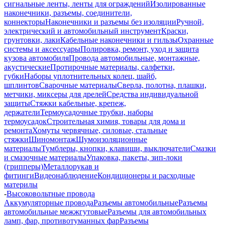
сигнальные ленты, ленты для ограждений
Изолированные
наконечники, разъемы, соединители,
коннекторы
Наконечники и разъемы без изоляции
Ручной,
электрический и автомобильный инструмент
Краски,
грунтовки, лаки
Кабельные наконечники и гильзы
Охранные
системы и аксессуары
Полировка, ремонт, уход и защита
кузова автомобиля
Провода автомобильные, монтажные,
акустические
Протирочные материалы, салфетки,
губки
Наборы уплотнительных колец, шайб,
шплинтов
Сварочные материалы
Сверла, полотна, плашки,
метчики, миксеры для дрелей
Средства индивидуальной
защиты
Стяжки кабельные, крепеж,
держатели
Термоусадочные трубки, наборы
термоусадок
Строительная химия, товары для дома и
ремонта
Хомуты червячные, силовые, стальные
стяжки
Шиномонтаж
Шумоизоляционные
материалы
Тумблеры, кнопки, клавиши, выключатели
Смазки
и смазочные материалы
Упаковка, пакеты, зип-локи
(грипперы)
Металлорукав и
фитинги
Видеонаблюдение
Кондиционеры и расходные
материлы
-
Высоковольтные провода
Аккумуляторные провода
Разъемы автомобильные
Разъемы
автомобильные межжгутовые
Разъемы для автомобильных
ламп, фар, противотуманных фар
Разъемы