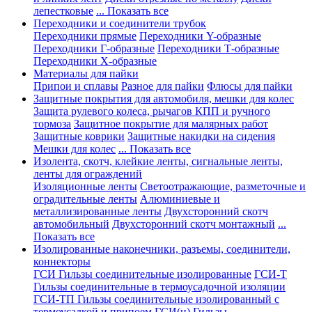
лепестковые
... Показать все
Переходники и соединители трубок
Переходники прямые
Переходники Y-образные
Переходники Г-образные
Переходники Т-образные
Переходники Х-образные
Материалы для пайки
Припои и сплавы
Разное для пайки
Флюсы для пайки
Защитные покрытия для автомобиля, мешки для колес
Защита рулевого колеса, рычагов КПП и ручного
тормоза
Защитное покрытие для малярных работ
Защитные коврики
Защитные накидки на сидения
Мешки для колес
... Показать все
Изолента, скотч, клейкие ленты, сигнальные ленты,
ленты для ограждений
Изоляционные ленты
Светоотражающие, разметочные и
оградительные ленты
Алюминиевые и
металлизированные ленты
Двухсторонний скотч
автомобильный
Двухсторонний скотч монтажный
...
Показать все
Изолированные наконечники, разъемы, соединители,
коннекторы
ГСИ Гильзы соединительные изолированные
ГСИ-Т
Гильзы соединительные в термоусадочной изоляции
ГСИ-ТП Гильзы соединительные изолированный с
термоусадкой и припоем
ГСИ(н) Гильзы