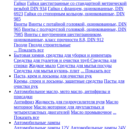
Гайки
Гайки шестигранные со стандартной метрической
резьбой DIN 934
Гайки с фланцем, оцинкованные, DIN
6923
Гайки со стопорным кольцом, оцинкованные, DIN
985
Винты
Винты с потайной головкой, оцинкованные, DIN
965
Винты с полукруглой головкой, оцинкованные, DIN
7985
Винты с внутренним шестигранником,
оцинкованные, класс прочности 8.8, DIN 912
Гвозди
Гвозди строительные
... Показать все
Бытовая химия, средства для уборки и инвентарь
Средства для туалетов и очистки труб
Средства для
стирки
Жидкое мыло
Средства для мытья посуды
Средства для мытья кухонь, плит
... Показать все
Паста, крем и лосьоны для очистки рук
Кремы, спреи и лосьоны, защитные средства
Пасты для
очистки рук
Автомобильное масло, мото масло, антифризы и
присадки
Антифриз
Жидкость для гидроусилителя руля
Масло
моторное
Масло моторное для двухтактных и
четырехтактных двигателей
Масло промывочное
...
Показать все
Автомобильные лампы
Автомобильные лампы 12V
Автомобильные лампы 24V