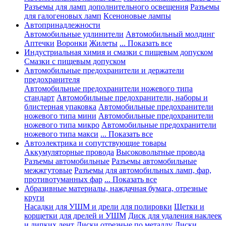
Разъемы для ламп дополнительного освещения
Разъемы
для галогеновых ламп
Ксеноновые лампы
Автопринадлежности
Автомобильные удлинители
Автомобильный молдинг
Аптечки
Воронки
Жилеты
... Показать все
Индустриальная химия и смазки с пищевым допуском
Смазки с пищевым допуском
Автомобильные предохранители и держатели
предохранителя
Автомобильные предохранители ножевого типа
стандарт
Автомобильные предохранители, наборы и
блистерная упаковка
Автомобильные предохранители
ножевого типа мини
Автомобильные предохранители
ножевого типа микро
Автомобильные предохранители
ножевого типа макси
... Показать все
Автоэлектрика и сопутствующие товары
Аккумуляторные провода
Высоковольтные провода
Разъемы автомобильные
Разъемы автомобильные
межжгутовые
Разъемы для автомобильных ламп, фар,
противотуманных фар
... Показать все
Абразивные материалы, наждачная бумага, отрезные
круги
Насадки для УШМ и дрели для полировки
Щетки и
корщетки для дрелей и УШМ
Диск для удаления наклеек
и липких лент
Диски отрезные по металлу
Диски