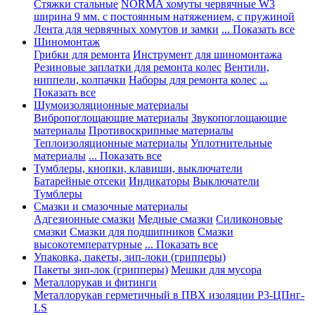
Стяжки стальные
NORMA хомуты червячные W3
ширина 9 мм. с постоянным натяжением, с пружиной
Лента для червячных хомутов и замки
... Показать все
Шиномонтаж
Грибки для ремонта
Инструмент для шиномонтажа
Резиновые заплатки для ремонта колес
Вентили,
ниппели, колпачки
Наборы для ремонта колес
...
Показать все
Шумоизоляционные материалы
Вибропоглощающие материалы
Звукопоглощающие
материалы
Противоскрипные материалы
Теплоизоляционные материалы
Уплотнительные
материалы
... Показать все
Тумблеры, кнопки, клавиши, выключатели
Батарейные отсеки
Индикаторы
Выключатели
Тумблеры
Смазки и смазочные материалы
Адгезионные смазки
Медные смазки
Силиконовые
смазки
Смазки для подшипников
Смазки
высокотемпературные
... Показать все
Упаковка, пакеты, зип-локи (грипперы)
Пакеты зип-лок (грипперы)
Мешки для мусора
Металлорукав и фитинги
Металлорукав герметичный в ПВХ изоляции Р3-ЦПнг-
LS