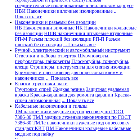
соединительные изолированные в нейлоновом корпусе
НВИ Наконечники вилочные изолированные
...
Показать все
Наконечники и разъемы без изоляции
НВ Наконечники вилочные
НК Наконечники кольцевые
без изоляции
НШВ наконечники штыревые втулочные
РП-М Разъем плоский без изоляции
РП-П Разъем
плоский без изоляции
... Показать все
Ручной, электрический и автомобильный инструмент
Отвертки и наборы отверток
Шуруповерты,
перфораторы, гайковерты
Плоскогубцы, тонкогубцы,
клещи
Стрипперы, инструменты для снятия изоляции
Кримперы и пресс-клещи для опрессовки клемм и
наконечников
... Показать все
Краски, грунтовки, лаки
Грунтовки-спрей
Жидкая резина
Защитная удаляемая
краска
Краска-карандаш для ремонта царапин
Краска-
спрей автомобильная
... Показать все
Кабельные наконечники и гильзы
ТМ наконечники медные под опрессовку по ГОСТ
7386-80
ТМЛ медные луженые наконечники по ГОСТ
7386-80
ТМЛс наконечники луженые под опрессовку
стандарт КВТ
ПМ Наконечники кольцевые кабельные
медные под пайку