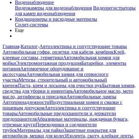
Видеонаблюдение
Видеокамеры для видеонаблюдения
Видеорегистраторы
для камер видеонаблюдения
Кондиционеры и расходные материлы
Сплит-системы
Еще
Главная
-
Каталог
-
Автоэлектрика и сопутствующие товары
Автомобильная гофра, оплетки для кабеля, кембрик
Клей,
клеевые составы, герметики
Автомобильная химия для
мойки
Электромонтажная продукция
Батарейки, элементы
питания
Автомоечное оборудование и
аксессуары
Автомобильная химия для сервисного
участка
Метизы, строительный и автомобильный
крепеж
Паста, крем и лосьоны для очистки рук
Бытовая химия,
средства для уборки и инвентарь
Автомобильное масло, мото
масло, антифризы и присадки
Автомобильные лампы
Автопринадлежности
Индустриальная химия и смазки с
пищевым допуском
Автоэлектрика и сопутствующие
товары
Автомобильные предохранители и держатели
предохранителя
Абразивные материалы, наждачная бумага,
отрезные круги
Переходники и соединители
трубок
Материалы для пайки
Защитные покрытия для
автомобиля, мешки для колес
Изолента, скотч, клейкие ленты,