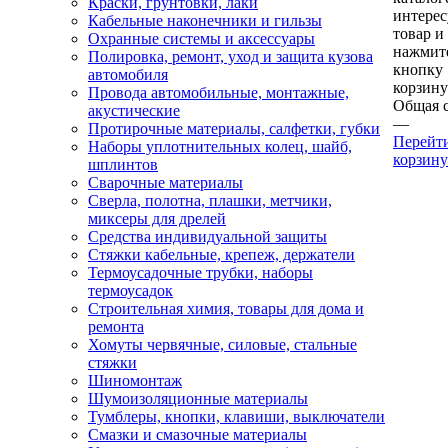
Краски, грунтовки, лаки
интере
Кабельные наконечники и гильзы
товар и
Охранные системы и аксессуары
нажмит
Полировка, ремонт, уход и защита кузова
кнопку
автомобиля
корзину
Провода автомобильные, монтажные,
Общая 
акустические
—
Протирочные материалы, салфетки, губки
Перейт
Наборы уплотнительных колец, шайб,
корзину
шплинтов
Сварочные материалы
Сверла, полотна, плашки, метчики,
миксеры для дрелей
Средства индивидуальной защиты
Стяжки кабельные, крепеж, держатели
Термоусадочные трубки, наборы
термоусадок
Строительная химия, товары для дома и
ремонта
Хомуты червячные, силовые, стальные
стяжки
Шиномонтаж
Шумоизоляционные материалы
Тумблеры, кнопки, клавиши, выключатели
Смазки и смазочные материалы