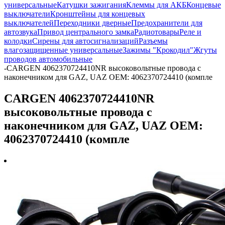
универсальные
Катушки зажигания
Клеммы для АКБ
Концевые
выключатели
Кронштейны для концевых
выключателей
Переходники дверные
Предохранители для
автозвука
Привод центрального замка
Радиотовары
Реле и
колодки
Сирены для автосигнализаций
Разъемы
влагозащищенные универсальные
Зажимы "Крокодил"
Жгуты
проводов автомобильные
-
CARGEN 4062370724410NR высоковольтные провода с
наконечником для GAZ, UAZ OEM: 4062370724410 (компле
CARGEN 4062370724410NR
высоковольтные провода с
наконечником для GAZ, UAZ OEM:
4062370724410 (компле