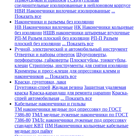
соединительные изолированные в нейлоновом корпусе
НВИ Наконечники вилочные изолированные
...
Показать все
Наконечники и разъемы без изоляции
НВ Наконечники вилочные
НК Наконечники кольцевые
без изоляции
НШВ наконечники штыревые втулочные
РП-М Разъем плоский без изоляции
РП-П Разъем
плоский без изоляции
... Показать все
Ручной, электрический и автомобильный инструмент
Отвертки и наборы отверток
Шуруповерты,
перфораторы, гайковерты
Плоскогубцы, тонкогубцы,
клещи
Стрипперы, инструменты для снятия изоляции
Кримперы и пресс-клещи для опрессовки клемм и
наконечников
... Показать все
Краски, грунтовки, лаки
Грунтовки-спрей
Жидкая резина
Защитная удаляемая
краска
Краска-карандаш для ремонта царапин
Краска-
спрей автомобильная
... Показать все
Кабельные наконечники и гильзы
ТМ наконечники медные под опрессовку по ГОСТ
7386-80
ТМЛ медные луженые наконечники по ГОСТ
7386-80
ТМЛс наконечники луженые под опрессовку
стандарт КВТ
ПМ Наконечники кольцевые кабельные
медные под пайку