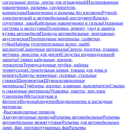
сигнальные ленты, ленты для ограждений
Изолированные
наконечники, разъемы, соединители,
коннекторы
Наконечники и разъемы без изоляции
Ручной,
электрический и автомобильный инструмент
Краски,
грунтовки, лаки
Кабельные наконечники и гильзы
Охранные
системы и аксессуары
Полировка, ремонт, уход и защита
кузова автомобиля
Провода автомобильные, монтажные,
акустические
Протирочные материалы, салфетки,
губки
Наборы уплотнительных колец, шайб,
шплинтов
Сварочные материалы
Сверла, полотна, плашки,
метчики, миксеры для дрелей
Средства индивидуальной
защиты
Стяжки кабельные, крепеж,
держатели
Термоусадочные трубки, наборы
термоусадок
Строительная химия, товары для дома и
ремонта
Хомуты червячные, силовые, стальные
стяжки
Шиномонтаж
Шумоизоляционные
материалы
Тумблеры, кнопки, клавиши, выключатели
Смазки
и смазочные материалы
Упаковка, пакеты, зип-локи
(грипперы)
Металлорукав и
фитинги
Видеонаблюдение
Кондиционеры и расходные
материлы
-
Высоковольтные провода
Аккумуляторные провода
Разъемы автомобильные
Разъемы
автомобильные межжгутовые
Разъемы для автомобильных
ламп, фар, противотуманных фар
Разъемы