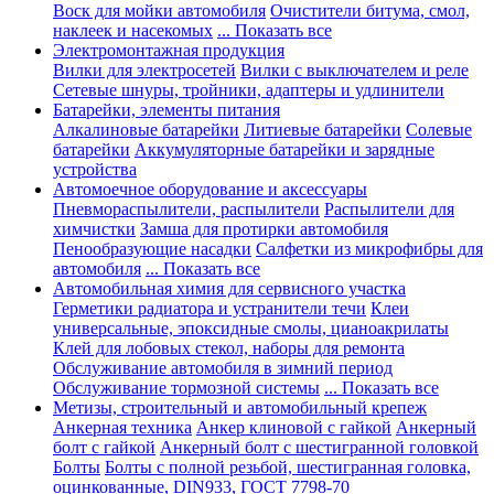
Воск для мойки автомобиля
Очистители битума, смол,
наклеек и насекомых
... Показать все
Электромонтажная продукция
Вилки для электросетей
Вилки с выключателем и реле
Сетевые шнуры, тройники, адаптеры и удлинители
Батарейки, элементы питания
Алкалиновые батарейки
Литиевые батарейки
Солевые
батарейки
Аккумуляторные батарейки и зарядные
устройства
Автомоечное оборудование и аксессуары
Пневмораспылители, распылители
Распылители для
химчистки
Замша для протирки автомобиля
Пенообразующие насадки
Салфетки из микрофибры для
автомобиля
... Показать все
Автомобильная химия для сервисного участка
Герметики радиатора и устранители течи
Клеи
универсальные, эпоксидные смолы, цианоакрилаты
Клей для лобовых стекол, наборы для ремонта
Обслуживание автомобиля в зимний период
Обслуживание тормозной системы
... Показать все
Метизы, строительный и автомобильный крепеж
Анкерная техника
Анкер клиновой с гайкой
Анкерный
болт с гайкой
Анкерный болт с шестигранной головкой
Болты
Болты с полной резьбой, шестигранная головка,
оцинкованные, DIN933, ГОСТ 7798-70