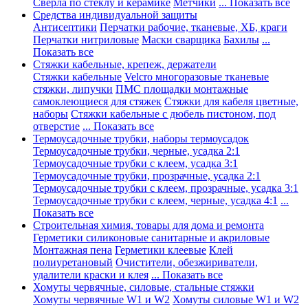
Сверла по стеклу и керамике
Метчики
... Показать все
Средства индивидуальной защиты
Антисептики
Перчатки рабочие, тканевые, ХБ, краги
Перчатки нитриловые
Маски сварщика
Бахилы
...
Показать все
Стяжки кабельные, крепеж, держатели
Стяжки кабельные
Velcro многоразовые тканевые
стяжки, липучки
ПМС площадки монтажные
самоклеющиеся для стяжек
Стяжки для кабеля цветные,
наборы
Стяжки кабельные с дюбель пистоном, под
отверстие
... Показать все
Термоусадочные трубки, наборы термоусадок
Термоусадочные трубки, черные, усадка 2:1
Термоусадочные трубки с клеем, усадка 3:1
Термоусадочные трубки, прозрачные, усадка 2:1
Термоусадочные трубки с клеем, прозрачные, усадка 3:1
Термоусадочные трубки с клеем, черные, усадка 4:1
...
Показать все
Строительная химия, товары для дома и ремонта
Герметики силиконовые санитарные и акриловые
Монтажная пена
Герметики клеевые
Клей
полиуретановый
Очистители, обезжириватели,
удалители краски и клея
... Показать все
Хомуты червячные, силовые, стальные стяжки
Хомуты червячные W1 и W2
Хомуты силовые W1 и W2