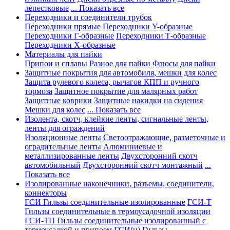
лепестковые
... Показать все
Переходники и соединители трубок
Переходники прямые
Переходники Y-образные
Переходники Г-образные
Переходники Т-образные
Переходники Х-образные
Материалы для пайки
Припои и сплавы
Разное для пайки
Флюсы для пайки
Защитные покрытия для автомобиля, мешки для колес
Защита рулевого колеса, рычагов КПП и ручного
тормоза
Защитное покрытие для малярных работ
Защитные коврики
Защитные накидки на сидения
Мешки для колес
... Показать все
Изолента, скотч, клейкие ленты, сигнальные ленты,
ленты для ограждений
Изоляционные ленты
Светоотражающие, разметочные и
оградительные ленты
Алюминиевые и
металлизированные ленты
Двухсторонний скотч
автомобильный
Двухсторонний скотч монтажный
...
Показать все
Изолированные наконечники, разъемы, соединители,
коннекторы
ГСИ Гильзы соединительные изолированные
ГСИ-Т
Гильзы соединительные в термоусадочной изоляции
ГСИ-ТП Гильзы соединительные изолированный с
термоусадкой и припоем
ГСИ(н) Гильзы