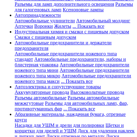
Разъемы для ламп дополнительного освещения
Разъемы
для галогеновых ламп
Ксеноновые лампы
Автопринадлежности
Автомобильные удлинители
Автомобильный молдинг
Аптечки
Воронки
Жилеты
... Показать все
Индустриальная химия и смазки с пищевым допуском
Смазки с пищевым допуском
Автомобильные предохранители и держатели
предохранителя
Автомобильные предохранители ножевого типа
стандарт
Автомобильные предохранители, наборы и
блистерная упаковка
Автомобильные предохранители
ножевого типа мини
Автомобильные предохранители
ножевого типа микро
Автомобильные предохранители
ножевого типа макси
... Показать все
Автоэлектрика и сопутствующие товары
Аккумуляторные провода
Высоковольтные провода
Разъемы автомобильные
Разъемы автомобильные
межжгутовые
Разъемы для автомобильных ламп, фар,
противотуманных фар
... Показать все
Абразивные материалы, наждачная бумага, отрезные
круги
Насадки для УШМ и дрели для полировки
Щетки и
корщетки для дрелей и УШМ
Диск для удаления наклеек
и липких лент
Диски отрезные по металлу
Диски