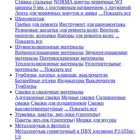
Стяжки стальные
NORMA хомуты червячные W3
ширина 9 мм. с постоянным натяжением, с пружиной
Лента для червячных хомутов и замки
... Показать все
Шиномонтаж
Грибки для ремонта
Инструмент для шиномонтажа
Резиновые заплатки для ремонта колес
Вентили,
ниппели, колпачки
Наборы для ремонта колес
...
Показать все
Шумоизоляционные материалы
Вибропоглощающие материалы
Звукопоглощающие
материалы
Противоскрипные материалы
Теплоизоляционные материалы
Уплотнительные
материалы
... Показать все
Тумблеры, кнопки, клавиши, выключатели
Батарейные отсеки
Индикаторы
Выключатели
Тумблеры
Смазки и смазочные материалы
Адгезионные смазки
Медные смазки
Силиконовые
смазки
Смазки для подшипников
Смазки
высокотемпературные
... Показать все
Упаковка, пакеты, зип-локи (грипперы)
Пакеты зип-лок (грипперы)
Мешки для мусора
Металлорукав и фитинги
Металлорукав герметичный в ПВХ изоляции Р3-ЦПнг-
LS