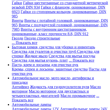
Гайки
Гайки шестигранные со стандартной метрической
резьбой DIN 934
Гайки с фланцем, оцинкованные, DIN
6923
Гайки со стопорным кольцом, оцинкованные, DIN
985
Винты
Винты с потайной головкой, оцинкованные, DIN
965
Винты с полукруглой головкой, оцинкованные, DIN
7985
Винты с внутренним шестигранником,
оцинкованные, класс прочности 8.8, DIN 912
Гвозди
Гвозди строительные
... Показать все
Бытовая химия, средства для уборки и инвентарь
Средства для туалетов и очистки труб
Средства для
стирки
Жидкое мыло
Средства для мытья посуды
Средства для мытья кухонь, плит
... Показать все
Паста, крем и лосьоны для очистки рук
Кремы, спреи и лосьоны, защитные средства
Пасты для
очистки рук
Автомобильное масло, мото масло, антифризы и
присадки
Антифриз
Жидкость для гидроусилителя руля
Масло
моторное
Масло моторное для двухтактных и
четырехтактных двигателей
Масло промывочное
...
Показать все
Автомобильные лампы
Автомобильные лампы 12V
Автомобильные лампы 24V