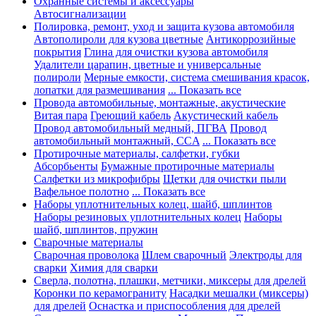
Охранные системы и аксессуары
Автосигнализации
Полировка, ремонт, уход и защита кузова автомобиля
Автополироли для кузова цветные
Антикоррозийные
покрытия
Глина для очистки кузова автомобиля
Удалители царапин, цветные и универсальные
полироли
Мерные емкости, система смешивания красок,
лопатки для размешивания
... Показать все
Провода автомобильные, монтажные, акустические
Витая пара
Греющий кабель
Акустический кабель
Провод автомобильный медный, ПГВА
Провод
автомобильный монтажный, CCA
... Показать все
Протирочные материалы, салфетки, губки
Абсорбьенты
Бумажные протирочные материалы
Салфетки из микрофибры
Щетки для очистки пыли
Вафельное полотно
... Показать все
Наборы уплотнительных колец, шайб, шплинтов
Наборы резиновых уплотнительных колец
Наборы
шайб, шплинтов, пружин
Сварочные материалы
Сварочная проволока
Шлем сварочный
Электроды для
сварки
Химия для сварки
Сверла, полотна, плашки, метчики, миксеры для дрелей
Коронки по керамограниту
Насадки мешалки (миксеры)
для дрелей
Оснастка и приспособления для дрелей