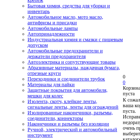
крепеж
Бытовая химия, средства для уборки и
инвентарь
Автомобильное масло, мото масло,
антифризы и присадки
Автомобильные лампы
Автопринадлежности
Индустриальная химия и смазки с пищевым
допуском
Автомобильные предохранители и
держатели предохранителя
Автоэлектрика и сопутствующие товары
Абразивные материалы, наждачная бумага,
отрезные круги
0
Переходники и соединители трубок
0
Материалы для пайки
Корзин
Защитные покрытия для автомобиля,
пуста
мешки для колес
К сожа
Изолента, скотч, клейкие ленты,
ваша ко
сигнальные ленты, ленты для ограждений
пуста.
Изолированные наконечники, разъемы,
Исправи
соединители, коннекторы
недора
Наконечники и разъемы без изоляции
очень п
Ручной, электрический и автомобильный
выберит
инструмент
каталог