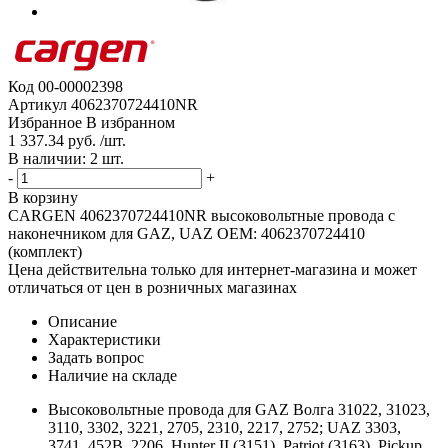
Код
00-00002398
Артикул
4062370724410NR
Избранное
В избранном
1 337.34 руб. /шт.
В наличии: 2 шт.
-
+
В корзину
CARGEN 4062370724410NR высоковольтные провода с
наконечником для GAZ, UAZ OEM: 4062370724410
(комплект)
Цена действительна только для интернет-магазина и может
отличаться от цен в розничных магазинах
Описание
Характеристики
Задать вопрос
Наличие на складе
Высоковольтные провода для GAZ Волга 31022, 31023,
3110, 3302, 3221, 2705, 2310, 2217, 2752; UAZ 3303,
3741, 452В, 2206, Hunter II (3151), Patriot (3163), Pickup