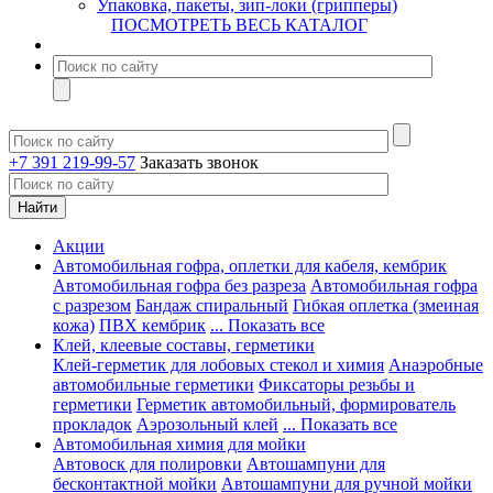
Упаковка, пакеты, зип-локи (грипперы)
ПОСМОТРЕТЬ ВЕСЬ КАТАЛОГ
+7 391 219-99-57
Заказать звонок
Акции
Автомобильная гофра, оплетки для кабеля, кембрик
Автомобильная гофра без разреза
Автомобильная гофра
с разрезом
Бандаж спиральный
Гибкая оплетка (змеиная
кожа)
ПВХ кембрик
... Показать все
Клей, клеевые составы, герметики
Клей-герметик для лобовых стекол и химия
Анаэробные
автомобильные герметики
Фиксаторы резьбы и
герметики
Герметик автомобильный, формирователь
прокладок
Аэрозольный клей
... Показать все
Автомобильная химия для мойки
Автовоск для полировки
Автошампуни для
бесконтактной мойки
Автошампуни для ручной мойки