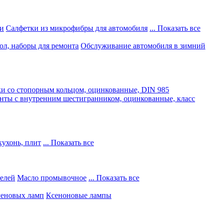
и
Салфетки из микрофибры для автомобиля
... Показать все
ол, наборы для ремонта
Обслуживание автомобиля в зимний
и со стопорным кольцом, оцинкованные, DIN 985
нты с внутренним шестигранником, оцинкованные, класс
кухонь, плит
... Показать все
телей
Масло промывочное
... Показать все
геновых ламп
Ксеноновые лампы