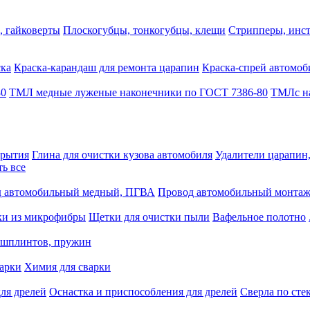
, гайковерты
Плоскогубцы, тонкогубцы, клещи
Стрипперы, инст
ска
Краска-карандаш для ремонта царапин
Краска-спрей автомоб
80
ТМЛ медные луженые наконечники по ГОСТ 7386-80
ТМЛс на
крытия
Глина для очистки кузова автомобиля
Удалители царапин
ть все
 автомобильный медный, ПГВА
Провод автомобильный монта
ки из микрофибры
Щетки для очистки пыли
Вафельное полотно
 шплинтов, пружин
варки
Химия для сварки
ля дрелей
Оснастка и приспособления для дрелей
Сверла по сте