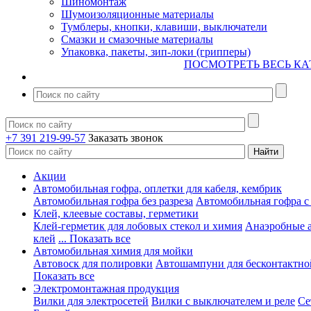
Шиномонтаж
Шумоизоляционные материалы
Тумблеры, кнопки, клавиши, выключатели
Смазки и смазочные материалы
Упаковка, пакеты, зип-локи (грипперы)
ПОСМОТРЕТЬ ВЕСЬ КА
+7 391 219-99-57
Заказать звонок
Акции
Автомобильная гофра, оплетки для кабеля, кембрик
Автомобильная гофра без разреза
Автомобильная гофра с
Клей, клеевые составы, герметики
Клей-герметик для лобовых стекол и химия
Анаэробные 
клей
... Показать все
Автомобильная химия для мойки
Автовоск для полировки
Автошампуни для бесконтактно
Показать все
Электромонтажная продукция
Вилки для электросетей
Вилки с выключателем и реле
Се