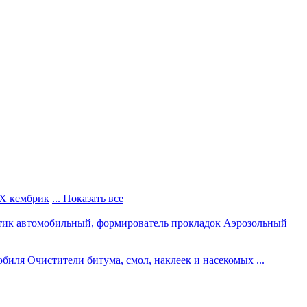
Х кембрик
... Показать все
тик автомобильный, формирователь прокладок
Аэрозольный
обиля
Очистители битума, смол, наклеек и насекомых
...