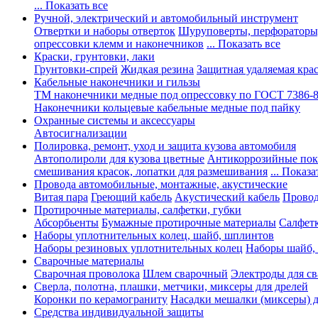
... Показать все
Ручной, электрический и автомобильный инструмент
Отвертки и наборы отверток
Шуруповерты, перфораторы
опрессовки клемм и наконечников
... Показать все
Краски, грунтовки, лаки
Грунтовки-спрей
Жидкая резина
Защитная удаляемая кра
Кабельные наконечники и гильзы
ТМ наконечники медные под опрессовку по ГОСТ 7386-
Наконечники кольцевые кабельные медные под пайку
Охранные системы и аксессуары
Автосигнализации
Полировка, ремонт, уход и защита кузова автомобиля
Автополироли для кузова цветные
Антикоррозийные по
смешивания красок, лопатки для размешивания
... Показа
Провода автомобильные, монтажные, акустические
Витая пара
Греющий кабель
Акустический кабель
Провод
Протирочные материалы, салфетки, губки
Абсорбьенты
Бумажные протирочные материалы
Салфет
Наборы уплотнительных колец, шайб, шплинтов
Наборы резиновых уплотнительных колец
Наборы шайб,
Сварочные материалы
Сварочная проволока
Шлем сварочный
Электроды для с
Сверла, полотна, плашки, метчики, миксеры для дрелей
Коронки по керамограниту
Насадки мешалки (миксеры) д
Средства индивидуальной защиты