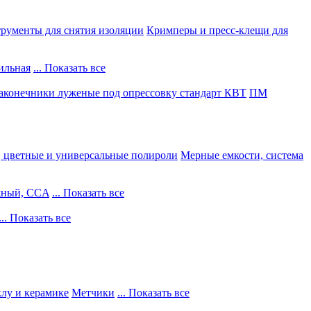
рументы для снятия изоляции
Кримперы и пресс-клещи для
ильная
... Показать все
конечники луженые под опрессовку стандарт КВТ
ПМ
, цветные и универсальные полироли
Мерные емкости, система
жный, CCA
... Показать все
... Показать все
клу и керамике
Метчики
... Показать все