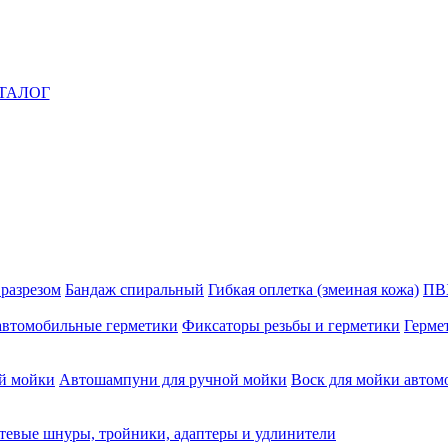
ТАЛОГ
 разрезом
Бандаж спиральный
Гибкая оплетка (змеиная кожа)
ПВ
автомобильные герметики
Фиксаторы резьбы и герметики
Герме
й мойки
Автошампуни для ручной мойки
Воск для мойки автом
тевые шнуры, тройники, адаптеры и удлинители