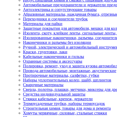
Индустриальная химия и смазки с пищевым допуск
Автомобильные предохранители и держатели пред
Автоэлектрика и сопутствующие товары
Абразивные материалы, наждачная бумага, отрезны
Переходники и соединители трубок
Материалы для пайки
Защитные покрытия для автомобиля, мешки для кол
Изолента, скотч, клейкие ленты, сигнальные ленты
Изолированные наконечники, разъемы, соединител
Наконечники и разъемы без изоляции
Ручной, электрический и автомобильный инструме
Краски, грунтовки, лаки
Кабельные наконечники и гильзы
Охранные системы и аксессуары
Полировка, ремонт, уход и защита кузова автомоби
Провода автомобильные, монтажные, акустические
Протирочные материалы, салфетки, губки
Наборы уплотнительных колец, шайб, шплинтов
Сварочные материалы
Сверла, полотна, плашки, метчики, миксеры для др
Средства индивидуальной защиты
Стяжки кабельные, крепеж, держатели
Термоусадочные трубки, наборы термоусадок
Строительная химия, товары для дома и ремонта
Хомуты червячные, силовые, стальные стяжки