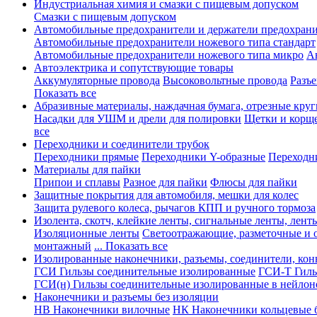
Индустриальная химия и смазки с пищевым допуском
Смазки с пищевым допуском
Автомобильные предохранители и держатели предохрани
Автомобильные предохранители ножевого типа стандарт
Автомобильные предохранители ножевого типа микро
А
Автоэлектрика и сопутствующие товары
Аккумуляторные провода
Высоковольтные провода
Разъ
Показать все
Абразивные материалы, наждачная бумага, отрезные круг
Насадки для УШМ и дрели для полировки
Щетки и корщ
все
Переходники и соединители трубок
Переходники прямые
Переходники Y-образные
Переходн
Материалы для пайки
Припои и сплавы
Разное для пайки
Флюсы для пайки
Защитные покрытия для автомобиля, мешки для колес
Защита рулевого колеса, рычагов КПП и ручного тормоза
Изолента, скотч, клейкие ленты, сигнальные ленты, лент
Изоляционные ленты
Светоотражающие, разметочные и 
монтажный
... Показать все
Изолированные наконечники, разъемы, соединители, ко
ГСИ Гильзы соединительные изолированные
ГСИ-Т Гиль
ГСИ(н) Гильзы соединительные изолированные в нейлон
Наконечники и разъемы без изоляции
НВ Наконечники вилочные
НК Наконечники кольцевые б