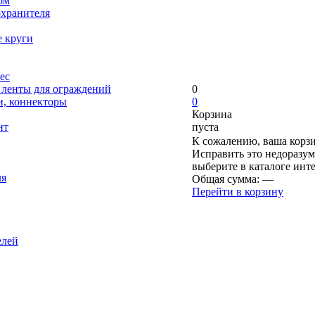
ом
охранителя
е круги
ес
, ленты для ограждений
0
и, коннекторы
0
Корзина
нт
пуста
К сожалению, ваша корзи
Исправить это недоразум
выберите в каталоге инт
ля
Общая сумма:
—
Перейти в корзину
елей