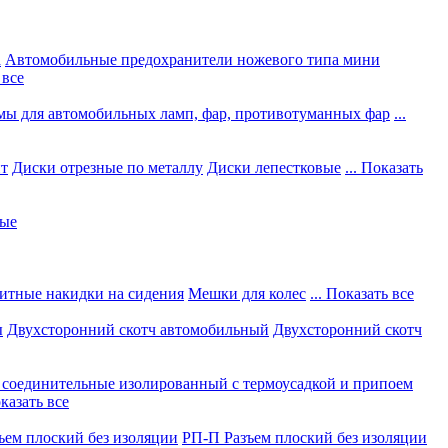
а
Автомобильные предохранители ножевого типа мини
 все
мы для автомобильных ламп, фар, противотуманных фар
...
нт
Диски отрезные по металлу
Диски лепестковые
... Показать
ные
итные накидки на сидения
Мешки для колес
... Показать все
ы
Двухсторонний скотч автомобильный
Двухсторонний скотч
соединительные изолированный с термоусадкой и припоем
оказать все
ъем плоский без изоляции
РП-П Разъем плоский без изоляции