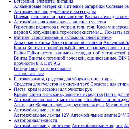
Батарейки, элементы питания
Алкалиновые батарейки
Литиевые батарейки
Солевые ба
Автомоечное оборудование и аксессуары
Пневмораспылители, распылители
Распылители для хим
Автомобильная химия для сервисного участка
Герметики радиатора и устранители течи
Клеи универсал
период
Обслуживание тормозной системы
... Показать вс
Метизы, строительный и автомобильный крепеж
Анкерная техника
Анкер клиновой с гайкой
Анкерный бо
Болты
Болты с полной резьбой, шестигранная головка, 
Гайки
Гайки шестигранные со стандартной метрической 
Винты
Винты с потайной головкой, оцинкованные, DIN 
прочности 8.8, DIN 912
Гвозди
Гвозди строительные
... Показать все
Бытовая химия, средства для уборки и инвентарь
Средства для туалетов и очистки труб
Средства для стир
Паста, крем и лосьоны для очистки рук
Кремы, спреи и лосьоны, защитные средства
Пасты для о
Автомобильное масло, мото масло, антифризы и присадк
Антифриз
Жидкость для гидроусилителя руля
Масло мото
Автомобильные лампы
Автомобильные лампы 12V
Автомобильные лампы 24V
Автопринадлежности
Автомобильные удлинители
Автомобильный молдинг
Ап