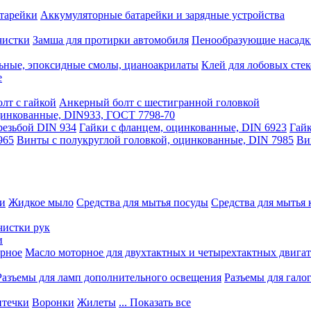
тарейки
Аккумуляторные батарейки и зарядные устройства
чистки
Замша для протирки автомобиля
Пенообразующие насадк
ьные, эпоксидные смолы, цианоакрилаты
Клей для лобовых стек
е
лт с гайкой
Анкерный болт с шестигранной головкой
оцинкованные, DIN933, ГОСТ 7798-70
резьбой DIN 934
Гайки с фланцем, оцинкованные, DIN 6923
Гайк
965
Винты с полукруглой головкой, оцинкованные, DIN 7985
Ви
ки
Жидкое мыло
Средства для мытья посуды
Средства для мытья 
чистки рук
и
рное
Масло моторное для двухтактных и четырехтактных двига
Разъемы для ламп дополнительного освещения
Разъемы для гало
течки
Воронки
Жилеты
... Показать все