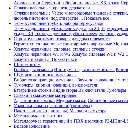
Антисептики
Перчатки рабочие, тканевые, ХБ, краги
Пер
Стяжки кабельные, крепеж, держатели
Стяжки кабельные
Velcro многоразовые тканевые стяжки
дюбель пистоном, под отверстие
... Показать все
Термоусадочные трубки, наборы термоусадок
Термоусадочные трубки, черные, усадка 2:1
Термоусадочны
усадка 3:1
Термоусадочные трубки с клеем, черные, усадка
Строительная химия, товары для дома и ремонта
Герметики силиконовые санитарные и акриловые
Монтаж
Хомуты червячные, силовые, стальные стяжки
Хомуты червячные W1 и W2
Хомуты силовые W1 и W2
С
хомутов и замки
... Показать все
Шиномонтаж
Грибки для ремонта
Инструмент для шиномонтажа
Резин
Шумоизоляционные материалы
Вибропоглощающие материалы
Звукопоглощающие мате
Тумблеры, кнопки, клавиши, выключатели
Батарейные отсеки
Индикаторы
Выключатели
Тумблеры
Смазки и смазочные материалы
Адгезионные смазки
Медные смазки
Силиконовые смазк
Упаковка, пакеты, зип-локи (грипперы)
Пакеты зип-лок (грипперы)
Мешки для мусора
Металлорукав и фитинги
Металлорукав герметичный в ПВХ изоляции Р3-ЦПнг-L
Видеонаблюдение