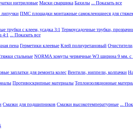
чатки нитриловые
Маски сварщика
Бахилы
... Показать все
, липучки
ПМС площадки монтажные самоклеющиеся для стяже
е трубки с клеем, усадка 3:1
Термоусадочные трубки, прозрачны
 4:1
... Показать все
ная пена
Герметики клеевые
Клей полиуретановый
Очистители,
тяжки стальные
NORMA хомуты червячные W3 ширина 9 мм. с 
овые заплатки для ремонта колес
Вентили, ниппели, колпачки
На
риалы
Противоскрипные материалы
Теплоизоляционные матери
и
Смазки для подшипников
Смазки высокотемпературные
... По
S