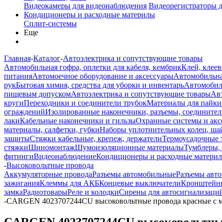
Видеокамеры для видеонаблюдения
Видеорегистраторы 
Кондиционеры и расходные материлы
Сплит-системы
Еще
Главная
-
Каталог
-
Автоэлектрика и сопутствующие товары
Автомобильная гофра, оплетки для кабеля, кембрик
Клей, клеев
питания
Автомоечное оборудование и аксессуары
Автомобильна
рук
Бытовая химия, средства для уборки и инвентарь
Автомобиль
пищевым допуском
Автоэлектрика и сопутствующие товары
Ав
круги
Переходники и соединители трубок
Материалы для пайки
ограждений
Изолированные наконечники, разъемы, соединител
лаки
Кабельные наконечники и гильзы
Охранные системы и акс
материалы, салфетки, губки
Наборы уплотнительных колец, ша
защиты
Стяжки кабельные, крепеж, держатели
Термоусадочные 
стяжки
Шиномонтаж
Шумоизоляционные материалы
Тумблеры,
фитинги
Видеонаблюдение
Кондиционеры и расходные матери
-
Высоковольтные провода
Аккумуляторные провода
Разъемы автомобильные
Разъемы авт
зажигания
Клеммы для АКБ
Концевые выключатели
Кронштейны
замка
Радиотовары
Реле и колодки
Сирены для автосигнализаци
-
CARGEN 4023707244CU высоковольтные провода красные с мед
CARGEN 4023707244CU высоковольтные п