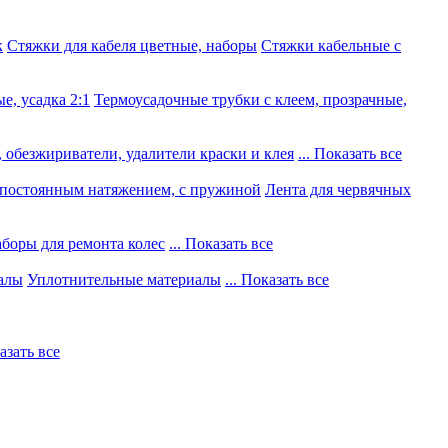
к
Стяжки для кабеля цветные, наборы
Стяжки кабельные с
е, усадка 2:1
Термоусадочные трубки с клеем, прозрачные,
 обезжириватели, удалители краски и клея
... Показать все
постоянным натяжением, с пружиной
Лента для червячных
боры для ремонта колес
... Показать все
алы
Уплотнительные материалы
... Показать все
казать все