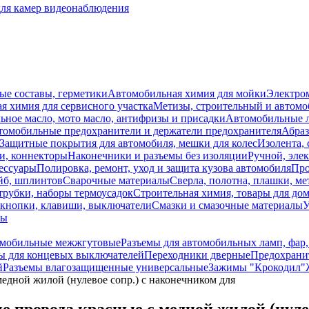
для камер видеонаблюдения
ые составы, герметики
Автомобильная химия для мойки
Электро
я химия для сервисного участка
Метизы, строительный и автом
ное масло, мото масло, антифризы и присадки
Автомобильные
томобильные предохранители и держатели предохранителя
Абраз
Защитные покрытия для автомобиля, мешки для колес
Изолента, 
и, коннекторы
Наконечники и разъемы без изоляции
Ручной, эле
ессуары
Полировка, ремонт, уход и защита кузова автомобиля
Про
йб, шплинтов
Сварочные материалы
Сверла, полотна, плашки, ме
трубки, наборы термоусадок
Строительная химия, товары для дом
 кнопки, клавиши, выключатели
Смазки и смазочные материалы
У
лы
омобильные межжгутовые
Разъемы для автомобильных ламп, фар
 для концевых выключателей
Переходники дверные
Предохранит
й
Разъемы влагозащищенные универсальные
Зажимы "Крокодил"
ной жилой (нулевое сопр.) с наконечником для
ровода красные с медной жилой (нулев