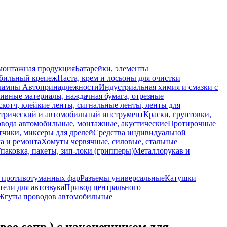
монтажная продукция
Батарейки, элементы
обильный крепеж
Паста, крем и лосьоны для очистки
 лампы
Автопринадлежности
Индустриальная химия и смазки с
ивные материалы, наждачная бумага, отрезные
скотч, клейкие ленты, сигнальные ленты, ленты для
ктрический и автомобильный инструмент
Краски, грунтовки,
вода автомобильные, монтажные, акустические
Протирочные
тчики, миксеры для дрелей
Средства индивидуальной
а и ремонта
Хомуты червячные, силовые, стальные
паковка, пакеты, зип-локи (грипперы)
Металлорукав и
, противотуманных фар
Разъемы универсальные
Катушки
ели для автозвука
Привод центрального
Жгуты проводов автомобильные
ое сопр.) с наконечником для