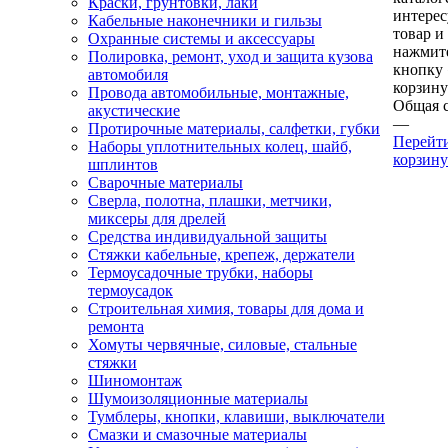
Краски, грунтовки, лаки
интере
Кабельные наконечники и гильзы
товар и
Охранные системы и аксессуары
нажмит
Полировка, ремонт, уход и защита кузова
кнопку
автомобиля
корзину
Провода автомобильные, монтажные,
Общая 
акустические
—
Протирочные материалы, салфетки, губки
Перейт
Наборы уплотнительных колец, шайб,
корзину
шплинтов
Сварочные материалы
Сверла, полотна, плашки, метчики,
миксеры для дрелей
Средства индивидуальной защиты
Стяжки кабельные, крепеж, держатели
Термоусадочные трубки, наборы
термоусадок
Строительная химия, товары для дома и
ремонта
Хомуты червячные, силовые, стальные
стяжки
Шиномонтаж
Шумоизоляционные материалы
Тумблеры, кнопки, клавиши, выключатели
Смазки и смазочные материалы