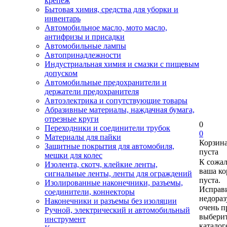
крепеж
Бытовая химия, средства для уборки и
инвентарь
Автомобильное масло, мото масло,
антифризы и присадки
Автомобильные лампы
Автопринадлежности
Индустриальная химия и смазки с пищевым
допуском
Автомобильные предохранители и
держатели предохранителя
Автоэлектрика и сопутствующие товары
Абразивные материалы, наждачная бумага,
отрезные круги
0
Переходники и соединители трубок
0
Материалы для пайки
Корзин
Защитные покрытия для автомобиля,
пуста
мешки для колес
К сожа
Изолента, скотч, клейкие ленты,
ваша ко
сигнальные ленты, ленты для ограждений
пуста.
Изолированные наконечники, разъемы,
Исправи
соединители, коннекторы
недора
Наконечники и разъемы без изоляции
очень п
Ручной, электрический и автомобильный
выберит
инструмент
каталог