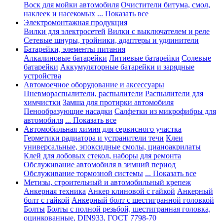
Воск для мойки автомобиля
Очистители битума, смол,
наклеек и насекомых
... Показать все
Электромонтажная продукция
Вилки для электросетей
Вилки с выключателем и реле
Сетевые шнуры, тройники, адаптеры и удлинители
Батарейки, элементы питания
Алкалиновые батарейки
Литиевые батарейки
Солевые
батарейки
Аккумуляторные батарейки и зарядные
устройства
Автомоечное оборудование и аксессуары
Пневмораспылители, распылители
Распылители для
химчистки
Замша для протирки автомобиля
Пенообразующие насадки
Салфетки из микрофибры для
автомобиля
... Показать все
Автомобильная химия для сервисного участка
Герметики радиатора и устранители течи
Клеи
универсальные, эпоксидные смолы, цианоакрилаты
Клей для лобовых стекол, наборы для ремонта
Обслуживание автомобиля в зимний период
Обслуживание тормозной системы
... Показать все
Метизы, строительный и автомобильный крепеж
Анкерная техника
Анкер клиновой с гайкой
Анкерный
болт с гайкой
Анкерный болт с шестигранной головкой
Болты
Болты с полной резьбой, шестигранная головка,
оцинкованные, DIN933, ГОСТ 7798-70