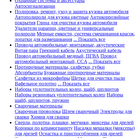
Охранные системы и аксессуары
Автосигнализации
Полировка, ремонт, уход и защита кузова автомобиля
Автополироли для кузова цветные
Антикоррозийные
покрытия
Глина для очистки кузова автомобиля
Удалители царапин, цветные и универсальные
полироли
Мерные емкости, система смешивания красок,
лопатки для размешивания
... Показать все
Провода автомобильные, монтажные, акустические
Витая пара
Греющий кабель
Акустический кабель
Провод автомобильный медный, ПГВА
Провод
автомобильный монтажный, CCA
... Показать все
Протирочные материалы, салфетки, губки
Абсорбьенты
Бумажные протирочные материалы
Салфетки из микрофибры
Щетки для очистки пыли
Вафельное полотно
... Показать все
Наборы уплотнительных колец, шайб, шплинтов
Наборы резиновых уплотнительных колец
Наборы
шайб, шплинтов, пружин
Сварочные материалы
Сварочная проволока
Шлем сварочный
Электроды для
сварки
Химия для сварки
Сверла, полотна, плашки, метчики, миксеры для дрелей
Коронки по керамограниту
Насадки мешалки (миксеры)
для дрелей
Оснастка и приспособления для дрелей