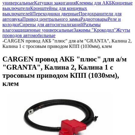
универсальные
Катушки зажигания
Клеммы для АКБ
Концевые
выключатели
Кронштейны для концевых
выключателей
Переходники дверные
Предохранители для
автозвука
Привод центрального замка
Радиотовары
Реле и
колодки
Сирены для автосигнализаций
Разъемы
влагозащищенные универсальные
Зажимы "Крокодил"
Жгуты
проводов автомобильные
-
CARGEN провод АКБ "плюс" для а/м "GRANTA", Калина 2,
Калина 1 с тросовым приводом КПП (1030мм), клем
CARGEN провод АКБ "плюс" для а/м
"GRANTA", Калина 2, Калина 1 с
тросовым приводом КПП (1030мм),
клем