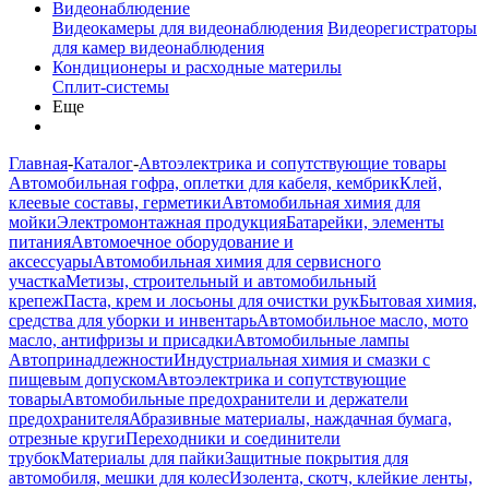
Видеонаблюдение
Видеокамеры для видеонаблюдения
Видеорегистраторы
для камер видеонаблюдения
Кондиционеры и расходные материлы
Сплит-системы
Еще
Главная
-
Каталог
-
Автоэлектрика и сопутствующие товары
Автомобильная гофра, оплетки для кабеля, кембрик
Клей,
клеевые составы, герметики
Автомобильная химия для
мойки
Электромонтажная продукция
Батарейки, элементы
питания
Автомоечное оборудование и
аксессуары
Автомобильная химия для сервисного
участка
Метизы, строительный и автомобильный
крепеж
Паста, крем и лосьоны для очистки рук
Бытовая химия,
средства для уборки и инвентарь
Автомобильное масло, мото
масло, антифризы и присадки
Автомобильные лампы
Автопринадлежности
Индустриальная химия и смазки с
пищевым допуском
Автоэлектрика и сопутствующие
товары
Автомобильные предохранители и держатели
предохранителя
Абразивные материалы, наждачная бумага,
отрезные круги
Переходники и соединители
трубок
Материалы для пайки
Защитные покрытия для
автомобиля, мешки для колес
Изолента, скотч, клейкие ленты,