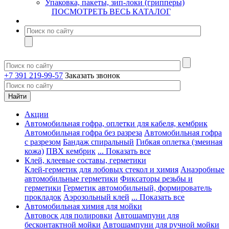
Упаковка, пакеты, зип-локи (грипперы)
ПОСМОТРЕТЬ ВЕСЬ КАТАЛОГ
+7 391 219-99-57
Заказать звонок
Акции
Автомобильная гофра, оплетки для кабеля, кембрик
Автомобильная гофра без разреза
Автомобильная гофра
с разрезом
Бандаж спиральный
Гибкая оплетка (змеиная
кожа)
ПВХ кембрик
... Показать все
Клей, клеевые составы, герметики
Клей-герметик для лобовых стекол и химия
Анаэробные
автомобильные герметики
Фиксаторы резьбы и
герметики
Герметик автомобильный, формирователь
прокладок
Аэрозольный клей
... Показать все
Автомобильная химия для мойки
Автовоск для полировки
Автошампуни для
бесконтактной мойки
Автошампуни для ручной мойки