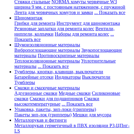
Стяжки стальные
NORMA хомуты червячные W3
ширина 9 мм. с постоянным натяжением, с пружиной
Лента для червячных хомутов и замки
... Показать все
Шиномонтаж
Грибки для ремонта
Инструмент для шиномонтажа
Резиновые заплатки для ремонта колес
Вентили,
ниппели, колпачки
Наборы для ремонта колес
...
Показать все
Шумоизоляционные материалы
Вибропоглощающие материалы
Звукопоглощающие
материалы
Противоскрипные материалы
Теплоизоляционные материалы
Уплотнительные
материалы
... Показать все
Тумблеры, кнопки, клавиши, выключатели
Батарейные отсеки
Индикаторы
Выключатели
Тумблеры
Смазки и смазочные материалы
Адгезионные смазки
Медные смазки
Силиконовые
смазки
Смазки для подшипников
Смазки
высокотемпературные
... Показать все
Упаковка, пакеты, зип-локи (грипперы)
Пакеты зип-лок (грипперы)
Мешки для мусора
Металлорукав и фитинги
Металлорукав герметичный в ПВХ изоляции Р3-ЦПнг-
LS