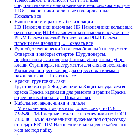
соединительные изолированные в нейлоновом корпусе
НВИ Наконечники вилочные изолированные
...
Показать все
Наконечники и разъемы без изоляции
НВ Наконечники вилочные
НК Наконечники кольцевые
без изоляции
НШВ наконечники штыревые втулочные
РП-М Разъем плоский без изоляции
РП-П Разъем
плоский без изоляции
... Показать все
Ручной, электрический и автомобильный инструмент
Отвертки и наборы отверток
Шуруповерты,
перфораторы, гайковерты
Плоскогубцы, тонкогубцы,
клещи
Стрипперы, инструменты для снятия изоляции
Кримперы и пресс-клещи для опрессовки клемм и
наконечников
... Показать все
Краски, грунтовки, лаки
Грунтовки-спрей
Жидкая резина
Защитная удаляемая
краска
Краска-карандаш для ремонта царапин
Краска-
спрей автомобильная
... Показать все
Кабельные наконечники и гильзы
ТМ наконечники медные под опрессовку по ГОСТ
7386-80
ТМЛ медные луженые наконечники по ГОСТ
7386-80
ТМЛс наконечники луженые под опрессовку
стандарт КВТ
ПМ Наконечники кольцевые кабельные
медные под пайку