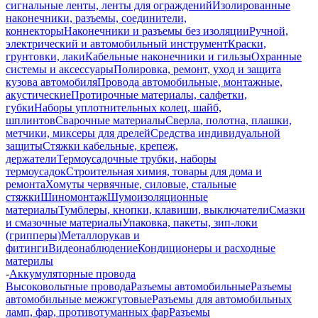
сигнальные ленты, ленты для ограждений
Изолированные
наконечники, разъемы, соединители,
коннекторы
Наконечники и разъемы без изоляции
Ручной,
электрический и автомобильный инструмент
Краски,
грунтовки, лаки
Кабельные наконечники и гильзы
Охранные
системы и аксессуары
Полировка, ремонт, уход и защита
кузова автомобиля
Провода автомобильные, монтажные,
акустические
Протирочные материалы, салфетки,
губки
Наборы уплотнительных колец, шайб,
шплинтов
Сварочные материалы
Сверла, полотна, плашки,
метчики, миксеры для дрелей
Средства индивидуальной
защиты
Стяжки кабельные, крепеж,
держатели
Термоусадочные трубки, наборы
термоусадок
Строительная химия, товары для дома и
ремонта
Хомуты червячные, силовые, стальные
стяжки
Шиномонтаж
Шумоизоляционные
материалы
Тумблеры, кнопки, клавиши, выключатели
Смазки
и смазочные материалы
Упаковка, пакеты, зип-локи
(грипперы)
Металлорукав и
фитинги
Видеонаблюдение
Кондиционеры и расходные
материлы
-
Аккумуляторные провода
Высоковольтные провода
Разъемы автомобильные
Разъемы
автомобильные межжгутовые
Разъемы для автомобильных
ламп, фар, противотуманных фар
Разъемы