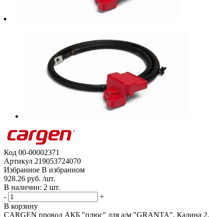
Код
00-00002371
Артикул
219053724070
Избранное
В избранном
928.26 руб. /шт.
В наличии: 2 шт.
-
+
В корзину
CARGEN провод АКБ "плюс" для а/м "GRANTA", Калина 2,