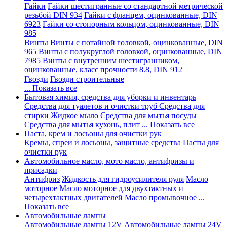
Гайки
Гайки шестигранные со стандартной метрической
резьбой DIN 934
Гайки с фланцем, оцинкованные, DIN
6923
Гайки со стопорным кольцом, оцинкованные, DIN
985
Винты
Винты с потайной головкой, оцинкованные, DIN
965
Винты с полукруглой головкой, оцинкованные, DIN
7985
Винты с внутренним шестигранником,
оцинкованные, класс прочности 8.8, DIN 912
Гвозди
Гвозди строительные
... Показать все
Бытовая химия, средства для уборки и инвентарь
Средства для туалетов и очистки труб
Средства для
стирки
Жидкое мыло
Средства для мытья посуды
Средства для мытья кухонь, плит
... Показать все
Паста, крем и лосьоны для очистки рук
Кремы, спреи и лосьоны, защитные средства
Пасты для
очистки рук
Автомобильное масло, мото масло, антифризы и
присадки
Антифриз
Жидкость для гидроусилителя руля
Масло
моторное
Масло моторное для двухтактных и
четырехтактных двигателей
Масло промывочное
...
Показать все
Автомобильные лампы
Автомобильные лампы 12V
Автомобильные лампы 24V