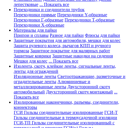
лепестковые
... Показать все
Переходники и соединители трубок
Переходники прямые
Переходники Y-образные
Переходники Г-образные
Переходники Т-образные
Переходники Х-образные
Материалы для пайки
Припои и сплавы
Разное для пайки
Флюсы для пайки
Защитные покрытия для автомобиля, мешки для колес
Защита рулевого колеса, рычагов КПП и ручного
тормоза
Защитное покрытие для малярных работ
Защитные коврики
Защитные накидки на сидения
Мешки для колес
... Показать все
Изолента, скотч, клейкие ленты, сигнальные ленты,
ленты для ограждений
Изоляционные ленты
Светоотражающие, разметочные и
оградительные ленты
Алюминиевые и
металлизированные ленты
Двухсторонний скотч
автомобильный
Двухсторонний скотч монтажный
...
Показать все
Изолированные наконечники, разъемы, соединители,
коннекторы
ГСИ Гильзы соединительные изолированные
ГСИ-Т
Гильзы соединительные в термоусадочной изоляции
ГСИ-ТП Гильзы соединительные изолированный с
термоусадкой и припоем
ГСИ(н) Гильзы