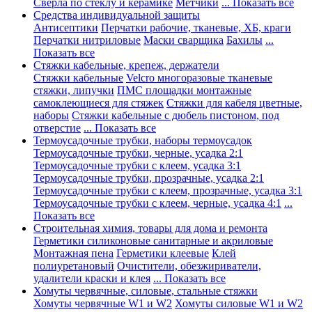
Сверла по стеклу и керамике
Метчики
... Показать все
Средства индивидуальной защиты
Антисептики
Перчатки рабочие, тканевые, ХБ, краги
Перчатки нитриловые
Маски сварщика
Бахилы
...
Показать все
Стяжки кабельные, крепеж, держатели
Стяжки кабельные
Velcro многоразовые тканевые
стяжки, липучки
ПМС площадки монтажные
самоклеющиеся для стяжек
Стяжки для кабеля цветные,
наборы
Стяжки кабельные с дюбель пистоном, под
отверстие
... Показать все
Термоусадочные трубки, наборы термоусадок
Термоусадочные трубки, черные, усадка 2:1
Термоусадочные трубки с клеем, усадка 3:1
Термоусадочные трубки, прозрачные, усадка 2:1
Термоусадочные трубки с клеем, прозрачные, усадка 3:1
Термоусадочные трубки с клеем, черные, усадка 4:1
...
Показать все
Строительная химия, товары для дома и ремонта
Герметики силиконовые санитарные и акриловые
Монтажная пена
Герметики клеевые
Клей
полиуретановый
Очистители, обезжириватели,
удалители краски и клея
... Показать все
Хомуты червячные, силовые, стальные стяжки
Хомуты червячные W1 и W2
Хомуты силовые W1 и W2