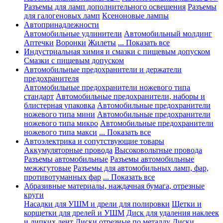
Разъемы для ламп дополнительного освещения
Разъемы
для галогеновых ламп
Ксеноновые лампы
Автопринадлежности
Автомобильные удлинители
Автомобильный молдинг
Аптечки
Воронки
Жилеты
... Показать все
Индустриальная химия и смазки с пищевым допуском
Смазки с пищевым допуском
Автомобильные предохранители и держатели
предохранителя
Автомобильные предохранители ножевого типа
стандарт
Автомобильные предохранители, наборы и
блистерная упаковка
Автомобильные предохранители
ножевого типа мини
Автомобильные предохранители
ножевого типа микро
Автомобильные предохранители
ножевого типа макси
... Показать все
Автоэлектрика и сопутствующие товары
Аккумуляторные провода
Высоковольтные провода
Разъемы автомобильные
Разъемы автомобильные
межжгутовые
Разъемы для автомобильных ламп, фар,
противотуманных фар
... Показать все
Абразивные материалы, наждачная бумага, отрезные
круги
Насадки для УШМ и дрели для полировки
Щетки и
корщетки для дрелей и УШМ
Диск для удаления наклеек
и липких лент
Диски отрезные по металлу
Диски