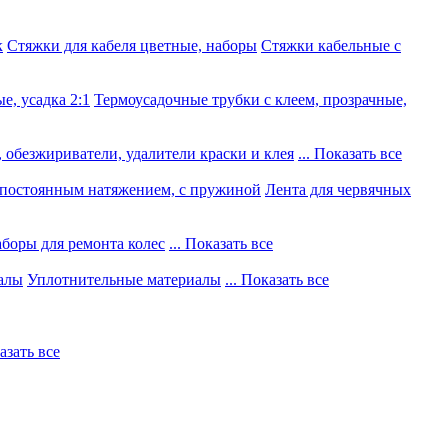
к
Стяжки для кабеля цветные, наборы
Стяжки кабельные с
е, усадка 2:1
Термоусадочные трубки с клеем, прозрачные,
 обезжириватели, удалители краски и клея
... Показать все
постоянным натяжением, с пружиной
Лента для червячных
боры для ремонта колес
... Показать все
алы
Уплотнительные материалы
... Показать все
казать все