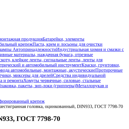
монтажная продукция
Батарейки, элементы
обильный крепеж
Паста, крем и лосьоны для очистки
 лампы
Автопринадлежности
Индустриальная химия и смазки с
ивные материалы, наждачная бумага, отрезные
скотч, клейкие ленты, сигнальные ленты, ленты для
ктрический и автомобильный инструмент
Краски, грунтовки,
вода автомобильные, монтажные, акустические
Протирочные
тчики, миксеры для дрелей
Средства индивидуальной
а и ремонта
Хомуты червячные, силовые, стальные
паковка, пакеты, зип-локи (грипперы)
Металлорукав и
форированный крепеж
 шестигранная головка, оцинкованный, DIN933, ГОСТ 7798-70
N933, ГОСТ 7798-70