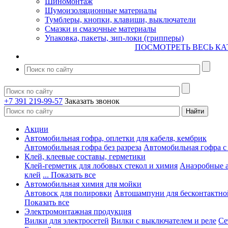
Шиномонтаж
Шумоизоляционные материалы
Тумблеры, кнопки, клавиши, выключатели
Смазки и смазочные материалы
Упаковка, пакеты, зип-локи (грипперы)
ПОСМОТРЕТЬ ВЕСЬ КА
+7 391 219-99-57
Заказать звонок
Акции
Автомобильная гофра, оплетки для кабеля, кембрик
Автомобильная гофра без разреза
Автомобильная гофра с
Клей, клеевые составы, герметики
Клей-герметик для лобовых стекол и химия
Анаэробные 
клей
... Показать все
Автомобильная химия для мойки
Автовоск для полировки
Автошампуни для бесконтактно
Показать все
Электромонтажная продукция
Вилки для электросетей
Вилки с выключателем и реле
Се