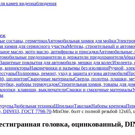
для камер видеонаблюдения
пеж
ые составы, герметики
Автомобильная химия для мойки
Электро
я химия для сервисного участка
Метизы, строительный и автом
ное масло, мото масло, антифризы и присадки
Автомобильные
томобильные предохранители и держатели предохранителя
Абраз
Защитные покрытия для автомобиля, мешки для колес
Изолента, 
и, коннекторы
Наконечники и разъемы без изоляции
Ручной, эле
ессуары
Полировка, ремонт, уход и защита кузова автомобиля
Про
йб, шплинтов
Сварочные материалы
Сверла, полотна, плашки, ме
трубки, наборы термоусадок
Строительная химия, товары для дом
 кнопки, клавиши, выключатели
Смазки и смазочные материалы
У
лы
урупы
Дюбельная техника
Шпильки
Такелаж
Наборы крепежа
Пер
е, DIN933, ГОСТ 7798-70
-
MixOne. болт с полной резьбой 12х65,
шестигранная головка, оцинкованный, DI