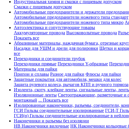
Индустриальная химия и смазки с пищевым допуском
Смазки с пищевым допуском
Автомобильные предохранители и держатели предохрани
Автомобильные предохранители ножевого типа стандарт
Автомобильные предохранители ножевого типа микро
А
Автоэлектрика и сопутствующие товары
Аккумуляторные провода
Высоковольтные провода
Разъ
Показать все
Абразивные материалы, наждачная бумага, отрезные круг
Насадки для УШМ и дрели для полировки
Щетки и корщ
все
Переходники и соединители трубок
Переходники прямые
Переходники Y-образные
Переходн
Материалы для пайки
Припои и сплавы
Разное для пайки
Флюсы для пайки
Защитные покрытия для автомобиля, мешки для колес
Защита рулевого колеса, рычагов КПП и ручного тормоза
Изолента, скотч, клейкие ленты, сигнальные ленты, лент
Изоляционные ленты
Светоотражающие, разметочные и 
монтажный
... Показать все
Изолированные наконечники, разъемы, соединители, ко
ГСИ Гильзы соединительные изолированные
ГСИ-Т Гиль
ГСИ(н) Гильзы соединительные изолированные в нейлон
Наконечники и разъемы без изоляции
НВ Наконечники вилочные
НК Наконечники кольцевые б