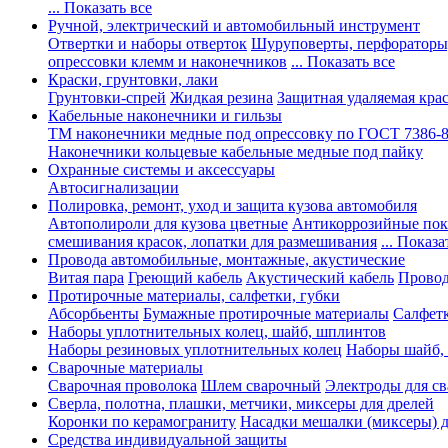
... Показать все
Ручной, электрический и автомобильный инструмент
Отвертки и наборы отверток
Шуруповерты, перфораторы
опрессовки клемм и наконечников
... Показать все
Краски, грунтовки, лаки
Грунтовки-спрей
Жидкая резина
Защитная удаляемая кра
Кабельные наконечники и гильзы
ТМ наконечники медные под опрессовку по ГОСТ 7386-
Наконечники кольцевые кабельные медные под пайку
Охранные системы и аксессуары
Автосигнализации
Полировка, ремонт, уход и защита кузова автомобиля
Автополироли для кузова цветные
Антикоррозийные по
смешивания красок, лопатки для размешивания
... Показа
Провода автомобильные, монтажные, акустические
Витая пара
Греющий кабель
Акустический кабель
Провод
Протирочные материалы, салфетки, губки
Абсорбьенты
Бумажные протирочные материалы
Салфет
Наборы уплотнительных колец, шайб, шплинтов
Наборы резиновых уплотнительных колец
Наборы шайб,
Сварочные материалы
Сварочная проволока
Шлем сварочный
Электроды для с
Сверла, полотна, плашки, метчики, миксеры для дрелей
Коронки по керамограниту
Насадки мешалки (миксеры) д
Средства индивидуальной защиты