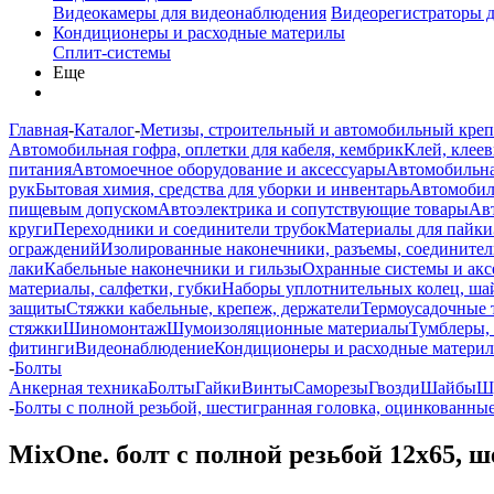
Видеокамеры для видеонаблюдения
Видеорегистраторы 
Кондиционеры и расходные материлы
Сплит-системы
Еще
Главная
-
Каталог
-
Метизы, строительный и автомобильный кре
Автомобильная гофра, оплетки для кабеля, кембрик
Клей, клеев
питания
Автомоечное оборудование и аксессуары
Автомобильна
рук
Бытовая химия, средства для уборки и инвентарь
Автомобиль
пищевым допуском
Автоэлектрика и сопутствующие товары
Ав
круги
Переходники и соединители трубок
Материалы для пайки
ограждений
Изолированные наконечники, разъемы, соединител
лаки
Кабельные наконечники и гильзы
Охранные системы и акс
материалы, салфетки, губки
Наборы уплотнительных колец, ша
защиты
Стяжки кабельные, крепеж, держатели
Термоусадочные 
стяжки
Шиномонтаж
Шумоизоляционные материалы
Тумблеры,
фитинги
Видеонаблюдение
Кондиционеры и расходные матери
-
Болты
Анкерная техника
Болты
Гайки
Винты
Саморезы
Гвозди
Шайбы
Ш
-
Болты с полной резьбой, шестигранная головка, оцинкованны
MixOne. болт с полной резьбой 12х65, 