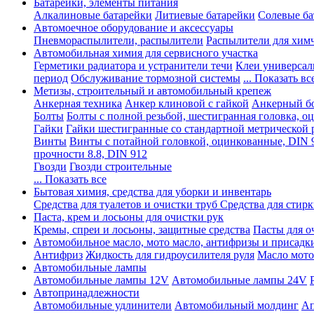
Батарейки, элементы питания
Алкалиновые батарейки
Литиевые батарейки
Солевые ба
Автомоечное оборудование и аксессуары
Пневмораспылители, распылители
Распылители для хим
Автомобильная химия для сервисного участка
Герметики радиатора и устранители течи
Клеи универсал
период
Обслуживание тормозной системы
... Показать вс
Метизы, строительный и автомобильный крепеж
Анкерная техника
Анкер клиновой с гайкой
Анкерный бо
Болты
Болты с полной резьбой, шестигранная головка, 
Гайки
Гайки шестигранные со стандартной метрической 
Винты
Винты с потайной головкой, оцинкованные, DIN 
прочности 8.8, DIN 912
Гвозди
Гвозди строительные
... Показать все
Бытовая химия, средства для уборки и инвентарь
Средства для туалетов и очистки труб
Средства для стир
Паста, крем и лосьоны для очистки рук
Кремы, спреи и лосьоны, защитные средства
Пасты для о
Автомобильное масло, мото масло, антифризы и присадк
Антифриз
Жидкость для гидроусилителя руля
Масло мото
Автомобильные лампы
Автомобильные лампы 12V
Автомобильные лампы 24V
Автопринадлежности
Автомобильные удлинители
Автомобильный молдинг
Ап