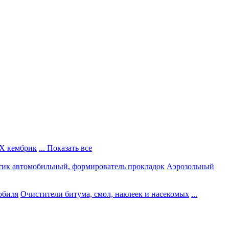
Х кембрик
... Показать все
тик автомобильный, формирователь прокладок
Аэрозольный
обиля
Очистители битума, смол, наклеек и насекомых
...