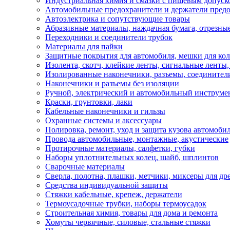
Индустриальная химия и смазки с пищевым допуск
Автомобильные предохранители и держатели пред
Автоэлектрика и сопутствующие товары
Абразивные материалы, наждачная бумага, отрезны
Переходники и соединители трубок
Материалы для пайки
Защитные покрытия для автомобиля, мешки для кол
Изолента, скотч, клейкие ленты, сигнальные ленты
Изолированные наконечники, разъемы, соединител
Наконечники и разъемы без изоляции
Ручной, электрический и автомобильный инструме
Краски, грунтовки, лаки
Кабельные наконечники и гильзы
Охранные системы и аксессуары
Полировка, ремонт, уход и защита кузова автомоби
Провода автомобильные, монтажные, акустические
Протирочные материалы, салфетки, губки
Наборы уплотнительных колец, шайб, шплинтов
Сварочные материалы
Сверла, полотна, плашки, метчики, миксеры для др
Средства индивидуальной защиты
Стяжки кабельные, крепеж, держатели
Термоусадочные трубки, наборы термоусадок
Строительная химия, товары для дома и ремонта
Хомуты червячные, силовые, стальные стяжки