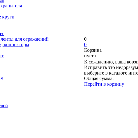
ом
охранителя
е круги
ес
, ленты для ограждений
0
и, коннекторы
0
Корзина
нт
пуста
К сожалению, ваша корзи
Исправить это недоразум
выберите в каталоге инт
ля
Общая сумма:
—
Перейти в корзину
елей