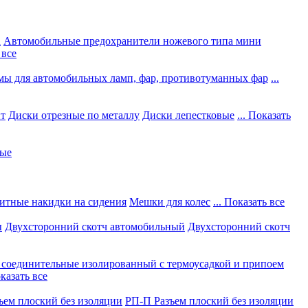
а
Автомобильные предохранители ножевого типа мини
 все
мы для автомобильных ламп, фар, противотуманных фар
...
нт
Диски отрезные по металлу
Диски лепестковые
... Показать
ные
итные накидки на сидения
Мешки для колес
... Показать все
ы
Двухсторонний скотч автомобильный
Двухсторонний скотч
соединительные изолированный с термоусадкой и припоем
оказать все
ъем плоский без изоляции
РП-П Разъем плоский без изоляции