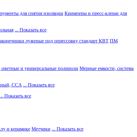
рументы для снятия изоляции
Кримперы и пресс-клещи для
ильная
... Показать все
конечники луженые под опрессовку стандарт КВТ
ПМ
, цветные и универсальные полироли
Мерные емкости, система
жный, CCA
... Показать все
... Показать все
клу и керамике
Метчики
... Показать все