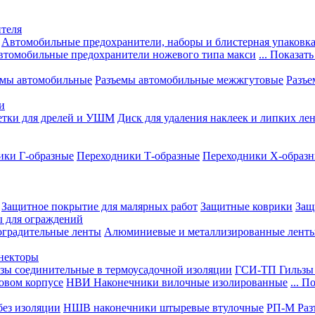
теля
Автомобильные предохранители, наборы и блистерная упаковк
втомобильные предохранители ножевого типа макси
... Показать
емы автомобильные
Разъемы автомобильные межжгутовые
Разъе
и
етки для дрелей и УШМ
Диск для удаления наклеек и липких ле
ики Г-образные
Переходники Т-образные
Переходники Х-образ
Защитное покрытие для малярных работ
Защитные коврики
Защ
ы для ограждений
оградительные ленты
Алюминиевые и металлизированные лент
ннекторы
зы соединительные в термоусадочной изоляции
ГСИ-ТП Гильзы 
овом корпусе
НВИ Наконечники вилочные изолированные
... П
ез изоляции
НШВ наконечники штыревые втулочные
РП-М Раз