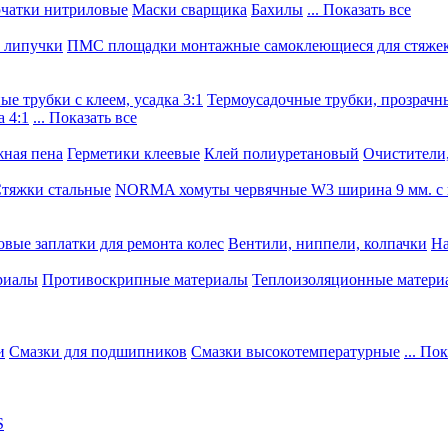
чатки нитриловые
Маски сварщика
Бахилы
... Показать все
, липучки
ПМС площадки монтажные самоклеющиеся для стяже
е трубки с клеем, усадка 3:1
Термоусадочные трубки, прозрачны
 4:1
... Показать все
ная пена
Герметики клеевые
Клей полиуретановый
Очистители,
тяжки стальные
NORMA хомуты червячные W3 ширина 9 мм. с 
овые заплатки для ремонта колес
Вентили, ниппели, колпачки
На
риалы
Противоскрипные материалы
Теплоизоляционные матери
и
Смазки для подшипников
Смазки высокотемпературные
... По
S