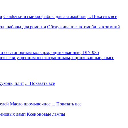
и
Салфетки из микрофибры для автомобиля
... Показать все
ол, наборы для ремонта
Обслуживание автомобиля в зимний
и со стопорным кольцом, оцинкованные, DIN 985
нты с внутренним шестигранником, оцинкованные, класс
кухонь, плит
... Показать все
телей
Масло промывочное
... Показать все
геновых ламп
Ксеноновые лампы