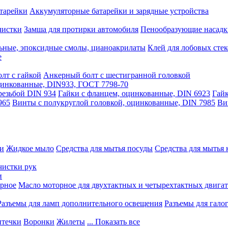
тарейки
Аккумуляторные батарейки и зарядные устройства
чистки
Замша для протирки автомобиля
Пенообразующие насадк
ьные, эпоксидные смолы, цианоакрилаты
Клей для лобовых стек
е
лт с гайкой
Анкерный болт с шестигранной головкой
оцинкованные, DIN933, ГОСТ 7798-70
резьбой DIN 934
Гайки с фланцем, оцинкованные, DIN 6923
Гайк
965
Винты с полукруглой головкой, оцинкованные, DIN 7985
Ви
ки
Жидкое мыло
Средства для мытья посуды
Средства для мытья 
чистки рук
и
рное
Масло моторное для двухтактных и четырехтактных двига
Разъемы для ламп дополнительного освещения
Разъемы для гало
течки
Воронки
Жилеты
... Показать все