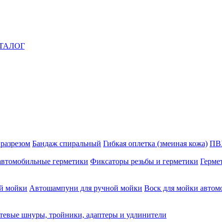
ТАЛОГ
 разрезом
Бандаж спиральный
Гибкая оплетка (змеиная кожа)
ПВ
автомобильные герметики
Фиксаторы резьбы и герметики
Герме
й мойки
Автошампуни для ручной мойки
Воск для мойки автом
тевые шнуры, тройники, адаптеры и удлинители