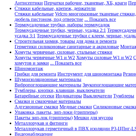
Антисептики
Перчатки рабочие, тканевые, ХБ, краги
Пер
Стяжки кабельные, крепеж, держатели
Стяжки кабельные
Velcro многоразовые тканевые стяжки
дюбель пистоном, под отверстие
... Показать все
Термоусадочные трубки, наборы термоусадок
Термоусадочные трубки, черные, усадка 2:1
Термоусадочны
усадка 3:1
Термоусадочные трубки с клеем, черные, усадка
Строительная химия, товары для дома и ремонта
Герметики силиконовые санитарные и акриловые
Монтаж
Хомуты червячные, силовые, стальные стяжки
Хомуты червячные W1 и W2
Хомуты силовые W1 и W2
С
хомутов и замки
... Показать все
Шиномонтаж
Грибки для ремонта
Инструмент для шиномонтажа
Резин
Шумоизоляционные материалы
Вибропоглощающие материалы
Звукопоглощающие мате
Тумблеры, кнопки, клавиши, выключатели
Батарейные отсеки
Индикаторы
Выключатели
Тумблеры
Смазки и смазочные материалы
Адгезионные смазки
Медные смазки
Силиконовые смазк
Упаковка, пакеты, зип-локи (грипперы)
Пакеты зип-лок (грипперы)
Мешки для мусора
Металлорукав и фитинги
Металлорукав герметичный в ПВХ изоляции Р3-ЦПнг-L
Видеонаблюдение