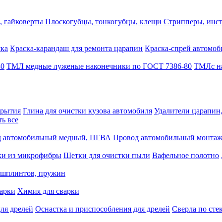
, гайковерты
Плоскогубцы, тонкогубцы, клещи
Стрипперы, инст
ска
Краска-карандаш для ремонта царапин
Краска-спрей автомоб
80
ТМЛ медные луженые наконечники по ГОСТ 7386-80
ТМЛс на
крытия
Глина для очистки кузова автомобиля
Удалители царапин
ть все
 автомобильный медный, ПГВА
Провод автомобильный монта
ки из микрофибры
Щетки для очистки пыли
Вафельное полотно
 шплинтов, пружин
варки
Химия для сварки
ля дрелей
Оснастка и приспособления для дрелей
Сверла по сте