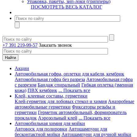
Упаковка, пакеты, зип-локи (грипперы)
ПОСМОТРЕТЬ ВЕСЬ КАТАЛОГ
+7 391 219-99-57
Заказать звонок
Акции
Автомобильная гофра, оплетки для кабеля, кембрик
Автомобильная гофра без разреза
Автомобильная гофра
с разрезом
Бандаж спиральный
Гибкая оплетка (змеиная
кожа)
ПВХ кембрик
... Показать все
Клей, клеевые составы, герметики
Клей-герметик для лобовых стекол и химия
Анаэробные
автомобильные герметики
Фиксаторы резьбы и
герметики
Герметик автомобильный, формирователь
прокладок
Аэрозольный клей
... Показать все
Автомобильная химия для мойки
Автовоск для полировки
Автошампуни для
бесконтактной мойки
Автошампуни для ручной мойки