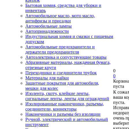
крепеж
Бытовая химия, средства для уборки и
инвентарь
Автомобильное масло, мото масло,
антифризы и присадки
Автомобильные лампы
Автопринадлежности
Индустриальная химия и смазки с пищевым
допуском
Автомобильные предохранители и
держатели предохранителя
Автоэлектрика и сопутствующие товары
Абразивные материалы, наждачная бумага,
отрезные круги
0
Переходники и соединители трубок
0
Материалы для пайки
Корзин
Защитные покрытия для автомобиля,
пуста
мешки для колес
К сожа
Изолента, скотч, клейкие ленты,
ваша ко
сигнальные ленты, ленты для ограждений
пуста.
Изолированные наконечники, разъемы,
Исправи
соединители, коннекторы
недора
Наконечники и разъемы без изоляции
очень п
Ручной, электрический и автомобильный
выберит
инструмент
каталог