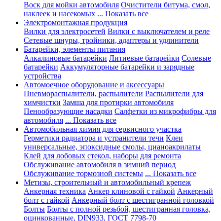
Воск для мойки автомобиля
Очистители битума, смол,
наклеек и насекомых
... Показать все
Электромонтажная продукция
Вилки для электросетей
Вилки с выключателем и реле
Сетевые шнуры, тройники, адаптеры и удлинители
Батарейки, элементы питания
Алкалиновые батарейки
Литиевые батарейки
Солевые
батарейки
Аккумуляторные батарейки и зарядные
устройства
Автомоечное оборудование и аксессуары
Пневмораспылители, распылители
Распылители для
химчистки
Замша для протирки автомобиля
Пенообразующие насадки
Салфетки из микрофибры для
автомобиля
... Показать все
Автомобильная химия для сервисного участка
Герметики радиатора и устранители течи
Клеи
универсальные, эпоксидные смолы, цианоакрилаты
Клей для лобовых стекол, наборы для ремонта
Обслуживание автомобиля в зимний период
Обслуживание тормозной системы
... Показать все
Метизы, строительный и автомобильный крепеж
Анкерная техника
Анкер клиновой с гайкой
Анкерный
болт с гайкой
Анкерный болт с шестигранной головкой
Болты
Болты с полной резьбой, шестигранная головка,
оцинкованные, DIN933, ГОСТ 7798-70