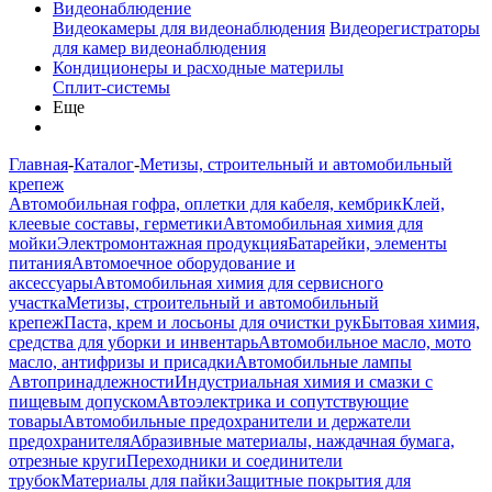
Видеонаблюдение
Видеокамеры для видеонаблюдения
Видеорегистраторы
для камер видеонаблюдения
Кондиционеры и расходные материлы
Сплит-системы
Еще
Главная
-
Каталог
-
Метизы, строительный и автомобильный
крепеж
Автомобильная гофра, оплетки для кабеля, кембрик
Клей,
клеевые составы, герметики
Автомобильная химия для
мойки
Электромонтажная продукция
Батарейки, элементы
питания
Автомоечное оборудование и
аксессуары
Автомобильная химия для сервисного
участка
Метизы, строительный и автомобильный
крепеж
Паста, крем и лосьоны для очистки рук
Бытовая химия,
средства для уборки и инвентарь
Автомобильное масло, мото
масло, антифризы и присадки
Автомобильные лампы
Автопринадлежности
Индустриальная химия и смазки с
пищевым допуском
Автоэлектрика и сопутствующие
товары
Автомобильные предохранители и держатели
предохранителя
Абразивные материалы, наждачная бумага,
отрезные круги
Переходники и соединители
трубок
Материалы для пайки
Защитные покрытия для