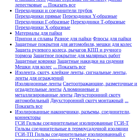
лепестковые
... Показать все
Переходники и соединители трубок
Переходники прямые
Переходники Y-образные
Переходники Г-образные
Переходники Т-образные
Переходники Х-образные
Материалы для пайки
Припои и сплавы
Разное для пайки
Флюсы для пайки
Защитные покрытия для автомобиля, мешки для колес
Защита рулевого колеса, рычагов КПП и ручного
тормоза
Защитное покрытие для малярных работ
Защитные коврики
Защитные накидки на сидения
Мешки для колес
... Показать все
Изолента, скотч, клейкие ленты, сигнальные ленты,
ленты для ограждений
Изоляционные ленты
Светоотражающие, разметочные и
оградительные ленты
Алюминиевые и
металлизированные ленты
Двухсторонний скотч
автомобильный
Двухсторонний скотч монтажный
...
Показать все
Изолированные наконечники, разъемы, соединители,
коннекторы
ГСИ Гильзы соединительные изолированные
ГСИ-Т
Гильзы соединительные в термоусадочной изоляции
ГСИ-ТП Гильзы соединительные изолированный с
термоусадкой и припоем
ГСИ(н) Гильзы