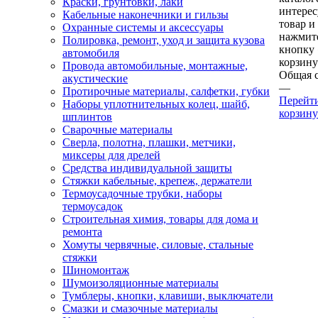
Краски, грунтовки, лаки
интере
Кабельные наконечники и гильзы
товар и
Охранные системы и аксессуары
нажмит
Полировка, ремонт, уход и защита кузова
кнопку
автомобиля
корзину
Провода автомобильные, монтажные,
Общая 
акустические
—
Протирочные материалы, салфетки, губки
Перейт
Наборы уплотнительных колец, шайб,
корзину
шплинтов
Сварочные материалы
Сверла, полотна, плашки, метчики,
миксеры для дрелей
Средства индивидуальной защиты
Стяжки кабельные, крепеж, держатели
Термоусадочные трубки, наборы
термоусадок
Строительная химия, товары для дома и
ремонта
Хомуты червячные, силовые, стальные
стяжки
Шиномонтаж
Шумоизоляционные материалы
Тумблеры, кнопки, клавиши, выключатели
Смазки и смазочные материалы