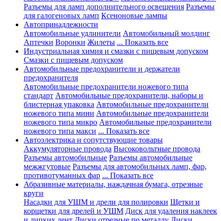
Разъемы для ламп дополнительного освещения
Разъемы
для галогеновых ламп
Ксеноновые лампы
Автопринадлежности
Автомобильные удлинители
Автомобильный молдинг
Аптечки
Воронки
Жилеты
... Показать все
Индустриальная химия и смазки с пищевым допуском
Смазки с пищевым допуском
Автомобильные предохранители и держатели
предохранителя
Автомобильные предохранители ножевого типа
стандарт
Автомобильные предохранители, наборы и
блистерная упаковка
Автомобильные предохранители
ножевого типа мини
Автомобильные предохранители
ножевого типа микро
Автомобильные предохранители
ножевого типа макси
... Показать все
Автоэлектрика и сопутствующие товары
Аккумуляторные провода
Высоковольтные провода
Разъемы автомобильные
Разъемы автомобильные
межжгутовые
Разъемы для автомобильных ламп, фар,
противотуманных фар
... Показать все
Абразивные материалы, наждачная бумага, отрезные
круги
Насадки для УШМ и дрели для полировки
Щетки и
корщетки для дрелей и УШМ
Диск для удаления наклеек
и липких лент
Диски отрезные по металлу
Диски