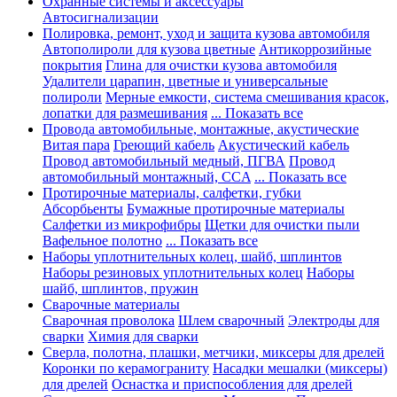
Охранные системы и аксессуары
Автосигнализации
Полировка, ремонт, уход и защита кузова автомобиля
Автополироли для кузова цветные
Антикоррозийные
покрытия
Глина для очистки кузова автомобиля
Удалители царапин, цветные и универсальные
полироли
Мерные емкости, система смешивания красок,
лопатки для размешивания
... Показать все
Провода автомобильные, монтажные, акустические
Витая пара
Греющий кабель
Акустический кабель
Провод автомобильный медный, ПГВА
Провод
автомобильный монтажный, CCA
... Показать все
Протирочные материалы, салфетки, губки
Абсорбьенты
Бумажные протирочные материалы
Салфетки из микрофибры
Щетки для очистки пыли
Вафельное полотно
... Показать все
Наборы уплотнительных колец, шайб, шплинтов
Наборы резиновых уплотнительных колец
Наборы
шайб, шплинтов, пружин
Сварочные материалы
Сварочная проволока
Шлем сварочный
Электроды для
сварки
Химия для сварки
Сверла, полотна, плашки, метчики, миксеры для дрелей
Коронки по керамограниту
Насадки мешалки (миксеры)
для дрелей
Оснастка и приспособления для дрелей