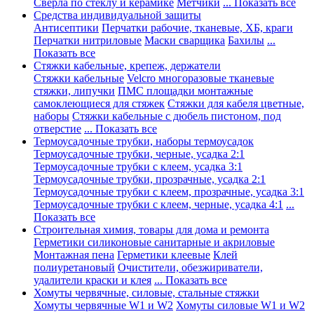
Сверла по стеклу и керамике
Метчики
... Показать все
Средства индивидуальной защиты
Антисептики
Перчатки рабочие, тканевые, ХБ, краги
Перчатки нитриловые
Маски сварщика
Бахилы
...
Показать все
Стяжки кабельные, крепеж, держатели
Стяжки кабельные
Velcro многоразовые тканевые
стяжки, липучки
ПМС площадки монтажные
самоклеющиеся для стяжек
Стяжки для кабеля цветные,
наборы
Стяжки кабельные с дюбель пистоном, под
отверстие
... Показать все
Термоусадочные трубки, наборы термоусадок
Термоусадочные трубки, черные, усадка 2:1
Термоусадочные трубки с клеем, усадка 3:1
Термоусадочные трубки, прозрачные, усадка 2:1
Термоусадочные трубки с клеем, прозрачные, усадка 3:1
Термоусадочные трубки с клеем, черные, усадка 4:1
...
Показать все
Строительная химия, товары для дома и ремонта
Герметики силиконовые санитарные и акриловые
Монтажная пена
Герметики клеевые
Клей
полиуретановый
Очистители, обезжириватели,
удалители краски и клея
... Показать все
Хомуты червячные, силовые, стальные стяжки
Хомуты червячные W1 и W2
Хомуты силовые W1 и W2