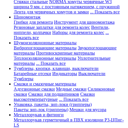
Стяжки стальные
NORMA хомуты червячные W3
ширина 9 мм. с постоянным натяжением, с пружиной
Лента для червячных хомутов и замки
... Показать все
Шиномонтаж
Грибки для ремонта
Инструмент для шиномонтажа
Резиновые заплатки для ремонта колес
Вентили,
ниппели, колпачки
Наборы для ремонта колес
...
Показать все
Шумоизоляционные материалы
Вибропоглощающие материалы
Звукопоглощающие
материалы
Противоскрипные материалы
Теплоизоляционные материалы
Уплотнительные
материалы
... Показать все
Тумблеры, кнопки, клавиши, выключатели
Батарейные отсеки
Индикаторы
Выключатели
Тумблеры
Смазки и смазочные материалы
Адгезионные смазки
Медные смазки
Силиконовые
смазки
Смазки для подшипников
Смазки
высокотемпературные
... Показать все
Упаковка, пакеты, зип-локи (грипперы)
Пакеты зип-лок (грипперы)
Мешки для мусора
Металлорукав и фитинги
Металлорукав герметичный в ПВХ изоляции Р3-ЦПнг-
LS