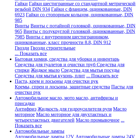
Гайки
Гайки шестигранные со стандартной метрической
резьбой DIN 934
Гайки с фланцем, оцинкованные, DIN
6923
Гайки со стопорным кольцом, оцинкованные, DIN
985
Винты
Винты с потайной головкой, оцинкованные, DIN
965
Винты с полукруглой головкой, оцинкованные, DIN
7985
Винты с внутренним шестигранником,
оцинкованные, класс прочности 8.8, DIN 912
Гвозди
Гвозди строительные
... Показать все
Бытовая химия, средства для уборки и инвентарь
Средства для туалетов и очистки труб
Средства для
стирки
Жидкое мыло
Средства для мытья посуды
Средства для мытья кухонь, плит
... Показать все
Паста, крем и лосьоны для очистки рук
Кремы, спреи и лосьоны, защитные средства
Пасты для
очистки рук
Автомобильное масло, мото масло, антифризы и
присадки
Антифриз
Жидкость для гидроусилителя руля
Масло
моторное
Масло моторное для двухтактных и
четырехтактных двигателей
Масло промывочное
...
Показать все
Автомобильные лампы
Автомобильные лампы 12V
Автомобильные лампы 24V