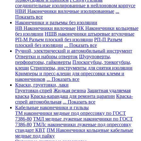
соединительные изолированные в нейлоновом корпусе
НВИ Наконечники вилочные изолированные
...
Показать все
Наконечники и разъемы без изоляции
НВ Наконечники вилочные
НК Наконечники кольцевые
без изоляции
НШВ наконечники штыревые втулочные
РП-М Разъем плоский без изоляции
РП-П Разъем
плоский без изоляции
... Показать все
Ручной, электрический и автомобильный инструмент
Отвертки и наборы отверток
Шуруповерты,
перфораторы, гайковерты
Плоскогубцы, тонкогубцы,
клещи
Стрипперы, инструменты для снятия изоляции
Кримперы и пресс-клещи для опрессовки клемм и
наконечников
... Показать все
Краски, грунтовки, лаки
Грунтовки-спрей
Жидкая резина
Защитная удаляемая
краска
Краска-карандаш для ремонта царапин
Краска-
спрей автомобильная
... Показать все
Кабельные наконечники и гильзы
ТМ наконечники медные под опрессовку по ГОСТ
7386-80
ТМЛ медные луженые наконечники по ГОСТ
7386-80
ТМЛс наконечники луженые под опрессовку
стандарт КВТ
ПМ Наконечники кольцевые кабельные
медные под пайку