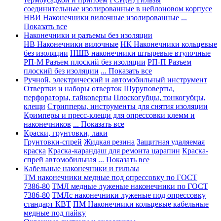
соединительные изолированные в нейлоновом корпусе
НВИ Наконечники вилочные изолированные
...
Показать все
Наконечники и разъемы без изоляции
НВ Наконечники вилочные
НК Наконечники кольцевые
без изоляции
НШВ наконечники штыревые втулочные
РП-М Разъем плоский без изоляции
РП-П Разъем
плоский без изоляции
... Показать все
Ручной, электрический и автомобильный инструмент
Отвертки и наборы отверток
Шуруповерты,
перфораторы, гайковерты
Плоскогубцы, тонкогубцы,
клещи
Стрипперы, инструменты для снятия изоляции
Кримперы и пресс-клещи для опрессовки клемм и
наконечников
... Показать все
Краски, грунтовки, лаки
Грунтовки-спрей
Жидкая резина
Защитная удаляемая
краска
Краска-карандаш для ремонта царапин
Краска-
спрей автомобильная
... Показать все
Кабельные наконечники и гильзы
ТМ наконечники медные под опрессовку по ГОСТ
7386-80
ТМЛ медные луженые наконечники по ГОСТ
7386-80
ТМЛс наконечники луженые под опрессовку
стандарт КВТ
ПМ Наконечники кольцевые кабельные
медные под пайку