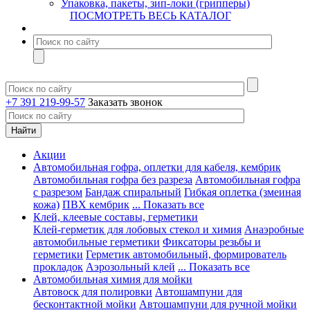
Упаковка, пакеты, зип-локи (грипперы)
ПОСМОТРЕТЬ ВЕСЬ КАТАЛОГ
+7 391 219-99-57
Заказать звонок
Акции
Автомобильная гофра, оплетки для кабеля, кембрик
Автомобильная гофра без разреза
Автомобильная гофра
с разрезом
Бандаж спиральный
Гибкая оплетка (змеиная
кожа)
ПВХ кембрик
... Показать все
Клей, клеевые составы, герметики
Клей-герметик для лобовых стекол и химия
Анаэробные
автомобильные герметики
Фиксаторы резьбы и
герметики
Герметик автомобильный, формирователь
прокладок
Аэрозольный клей
... Показать все
Автомобильная химия для мойки
Автовоск для полировки
Автошампуни для
бесконтактной мойки
Автошампуни для ручной мойки