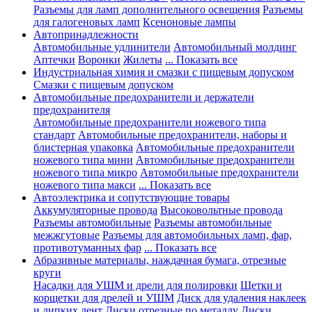
Разъемы для ламп дополнительного освещения
Разъемы
для галогеновых ламп
Ксеноновые лампы
Автопринадлежности
Автомобильные удлинители
Автомобильный молдинг
Аптечки
Воронки
Жилеты
... Показать все
Индустриальная химия и смазки с пищевым допуском
Смазки с пищевым допуском
Автомобильные предохранители и держатели
предохранителя
Автомобильные предохранители ножевого типа
стандарт
Автомобильные предохранители, наборы и
блистерная упаковка
Автомобильные предохранители
ножевого типа мини
Автомобильные предохранители
ножевого типа микро
Автомобильные предохранители
ножевого типа макси
... Показать все
Автоэлектрика и сопутствующие товары
Аккумуляторные провода
Высоковольтные провода
Разъемы автомобильные
Разъемы автомобильные
межжгутовые
Разъемы для автомобильных ламп, фар,
противотуманных фар
... Показать все
Абразивные материалы, наждачная бумага, отрезные
круги
Насадки для УШМ и дрели для полировки
Щетки и
корщетки для дрелей и УШМ
Диск для удаления наклеек
и липких лент
Диски отрезные по металлу
Диски