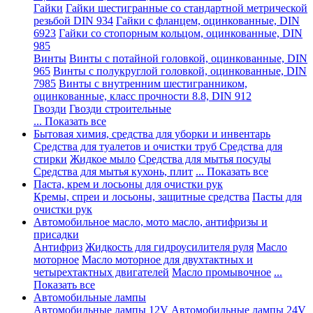
Гайки
Гайки шестигранные со стандартной метрической
резьбой DIN 934
Гайки с фланцем, оцинкованные, DIN
6923
Гайки со стопорным кольцом, оцинкованные, DIN
985
Винты
Винты с потайной головкой, оцинкованные, DIN
965
Винты с полукруглой головкой, оцинкованные, DIN
7985
Винты с внутренним шестигранником,
оцинкованные, класс прочности 8.8, DIN 912
Гвозди
Гвозди строительные
... Показать все
Бытовая химия, средства для уборки и инвентарь
Средства для туалетов и очистки труб
Средства для
стирки
Жидкое мыло
Средства для мытья посуды
Средства для мытья кухонь, плит
... Показать все
Паста, крем и лосьоны для очистки рук
Кремы, спреи и лосьоны, защитные средства
Пасты для
очистки рук
Автомобильное масло, мото масло, антифризы и
присадки
Антифриз
Жидкость для гидроусилителя руля
Масло
моторное
Масло моторное для двухтактных и
четырехтактных двигателей
Масло промывочное
...
Показать все
Автомобильные лампы
Автомобильные лампы 12V
Автомобильные лампы 24V