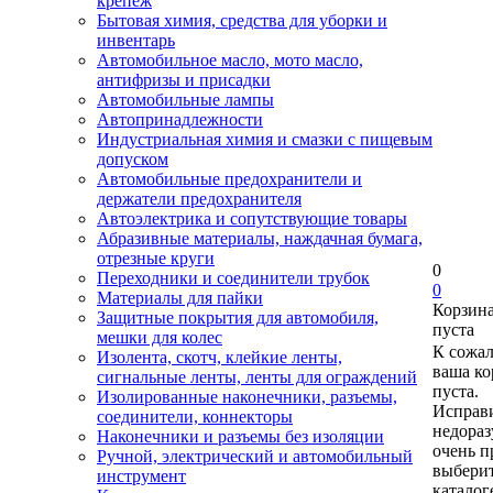
крепеж
Бытовая химия, средства для уборки и
инвентарь
Автомобильное масло, мото масло,
антифризы и присадки
Автомобильные лампы
Автопринадлежности
Индустриальная химия и смазки с пищевым
допуском
Автомобильные предохранители и
держатели предохранителя
Автоэлектрика и сопутствующие товары
Абразивные материалы, наждачная бумага,
отрезные круги
0
Переходники и соединители трубок
0
Материалы для пайки
Корзин
Защитные покрытия для автомобиля,
пуста
мешки для колес
К сожа
Изолента, скотч, клейкие ленты,
ваша ко
сигнальные ленты, ленты для ограждений
пуста.
Изолированные наконечники, разъемы,
Исправи
соединители, коннекторы
недора
Наконечники и разъемы без изоляции
очень п
Ручной, электрический и автомобильный
выберит
инструмент
каталог