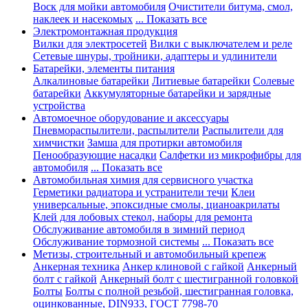
Воск для мойки автомобиля
Очистители битума, смол,
наклеек и насекомых
... Показать все
Электромонтажная продукция
Вилки для электросетей
Вилки с выключателем и реле
Сетевые шнуры, тройники, адаптеры и удлинители
Батарейки, элементы питания
Алкалиновые батарейки
Литиевые батарейки
Солевые
батарейки
Аккумуляторные батарейки и зарядные
устройства
Автомоечное оборудование и аксессуары
Пневмораспылители, распылители
Распылители для
химчистки
Замша для протирки автомобиля
Пенообразующие насадки
Салфетки из микрофибры для
автомобиля
... Показать все
Автомобильная химия для сервисного участка
Герметики радиатора и устранители течи
Клеи
универсальные, эпоксидные смолы, цианоакрилаты
Клей для лобовых стекол, наборы для ремонта
Обслуживание автомобиля в зимний период
Обслуживание тормозной системы
... Показать все
Метизы, строительный и автомобильный крепеж
Анкерная техника
Анкер клиновой с гайкой
Анкерный
болт с гайкой
Анкерный болт с шестигранной головкой
Болты
Болты с полной резьбой, шестигранная головка,
оцинкованные, DIN933, ГОСТ 7798-70