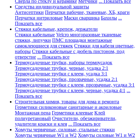
Сверла по стеклу и керамике
Метчики
... Показать все
Средства индивидуальной защиты
Антисептики
Перчатки рабочие, тканевые, ХБ, краги
Перчатки нитриловые
Маски сварщика
Бахилы
...
Показать все
Стяжки кабельные, крепеж, держатели
Стяжки кабельные
Velcro многоразовые тканевые
стяжки, липучки
ПМС площадки монтажные
самоклеющиеся для стяжек
Стяжки для кабеля цветные,
наборы
Стяжки кабельные с дюбель пистоном, под
отверстие
... Показать все
Термоусадочные трубки, наборы термоусадок
Термоусадочные трубки, черные, усадка 2:1
Термоусадочные трубки с клеем, усадка 3:1
Термоусадочные трубки, прозрачные, усадка 2:1
Термоусадочные трубки с клеем, прозрачные, усадка 3:1
Термоусадочные трубки с клеем, черные, усадка 4:1
...
Показать все
Строительная химия, товары для дома и ремонта
Герметики силиконовые санитарные и акриловые
Монтажная пена
Герметики клеевые
Клей
полиуретановый
Очистители, обезжириватели,
удалители краски и клея
... Показать все
Хомуты червячные, силовые, стальные стяжки
Хомуты червячные W1 и W2
Хомуты силовые W1 и W2