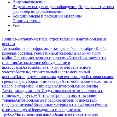
Видеонаблюдение
Видеокамеры для видеонаблюдения
Видеорегистраторы
для камер видеонаблюдения
Кондиционеры и расходные материлы
Сплит-системы
Еще
Главная
-
Каталог
-
Метизы, строительный и автомобильный
крепеж
Автомобильная гофра, оплетки для кабеля, кембрик
Клей,
клеевые составы, герметики
Автомобильная химия для
мойки
Электромонтажная продукция
Батарейки, элементы
питания
Автомоечное оборудование и
аксессуары
Автомобильная химия для сервисного
участка
Метизы, строительный и автомобильный
крепеж
Паста, крем и лосьоны для очистки рук
Бытовая химия,
средства для уборки и инвентарь
Автомобильное масло, мото
масло, антифризы и присадки
Автомобильные лампы
Автопринадлежности
Индустриальная химия и смазки с
пищевым допуском
Автоэлектрика и сопутствующие
товары
Автомобильные предохранители и держатели
предохранителя
Абразивные материалы, наждачная бумага,
отрезные круги
Переходники и соединители
трубок
Материалы для пайки
Защитные покрытия для