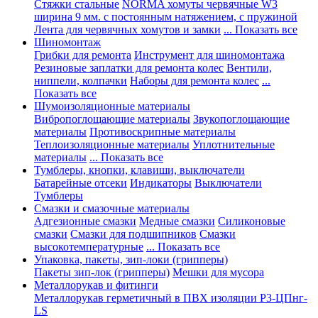
Стяжки стальные
NORMA хомуты червячные W3
ширина 9 мм. с постоянным натяжением, с пружиной
Лента для червячных хомутов и замки
... Показать все
Шиномонтаж
Грибки для ремонта
Инструмент для шиномонтажа
Резиновые заплатки для ремонта колес
Вентили,
ниппели, колпачки
Наборы для ремонта колес
...
Показать все
Шумоизоляционные материалы
Вибропоглощающие материалы
Звукопоглощающие
материалы
Противоскрипные материалы
Теплоизоляционные материалы
Уплотнительные
материалы
... Показать все
Тумблеры, кнопки, клавиши, выключатели
Батарейные отсеки
Индикаторы
Выключатели
Тумблеры
Смазки и смазочные материалы
Адгезионные смазки
Медные смазки
Силиконовые
смазки
Смазки для подшипников
Смазки
высокотемпературные
... Показать все
Упаковка, пакеты, зип-локи (грипперы)
Пакеты зип-лок (грипперы)
Мешки для мусора
Металлорукав и фитинги
Металлорукав герметичный в ПВХ изоляции Р3-ЦПнг-
LS