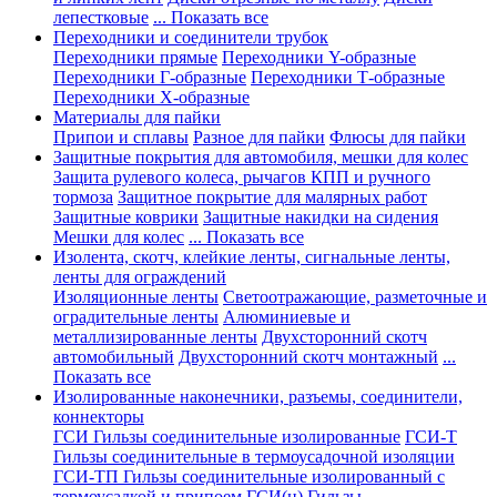
лепестковые
... Показать все
Переходники и соединители трубок
Переходники прямые
Переходники Y-образные
Переходники Г-образные
Переходники Т-образные
Переходники Х-образные
Материалы для пайки
Припои и сплавы
Разное для пайки
Флюсы для пайки
Защитные покрытия для автомобиля, мешки для колес
Защита рулевого колеса, рычагов КПП и ручного
тормоза
Защитное покрытие для малярных работ
Защитные коврики
Защитные накидки на сидения
Мешки для колес
... Показать все
Изолента, скотч, клейкие ленты, сигнальные ленты,
ленты для ограждений
Изоляционные ленты
Светоотражающие, разметочные и
оградительные ленты
Алюминиевые и
металлизированные ленты
Двухсторонний скотч
автомобильный
Двухсторонний скотч монтажный
...
Показать все
Изолированные наконечники, разъемы, соединители,
коннекторы
ГСИ Гильзы соединительные изолированные
ГСИ-Т
Гильзы соединительные в термоусадочной изоляции
ГСИ-ТП Гильзы соединительные изолированный с
термоусадкой и припоем
ГСИ(н) Гильзы