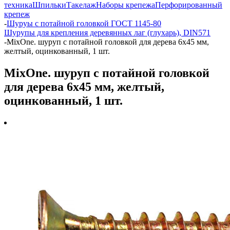
техника
Шпильки
Такелаж
Наборы крепежа
Перфорированный
крепеж
-
Шуруы с потайной головкой ГОСТ 1145-80
Шурупы для крепления деревянных лаг (глухарь), DIN571
-
MixOne. шуруп с потайной головкой для дерева 6х45 мм,
желтый, оцинкованный, 1 шт.
MixOne. шуруп с потайной головкой
для дерева 6х45 мм, желтый,
оцинкованный, 1 шт.