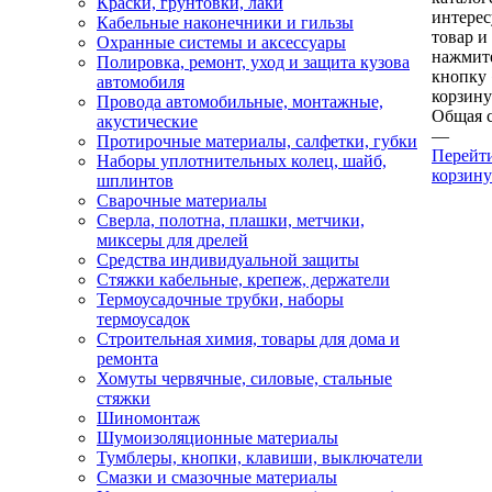
Краски, грунтовки, лаки
интере
Кабельные наконечники и гильзы
товар и
Охранные системы и аксессуары
нажмит
Полировка, ремонт, уход и защита кузова
кнопку
автомобиля
корзину
Провода автомобильные, монтажные,
Общая 
акустические
—
Протирочные материалы, салфетки, губки
Перейт
Наборы уплотнительных колец, шайб,
корзину
шплинтов
Сварочные материалы
Сверла, полотна, плашки, метчики,
миксеры для дрелей
Средства индивидуальной защиты
Стяжки кабельные, крепеж, держатели
Термоусадочные трубки, наборы
термоусадок
Строительная химия, товары для дома и
ремонта
Хомуты червячные, силовые, стальные
стяжки
Шиномонтаж
Шумоизоляционные материалы
Тумблеры, кнопки, клавиши, выключатели
Смазки и смазочные материалы