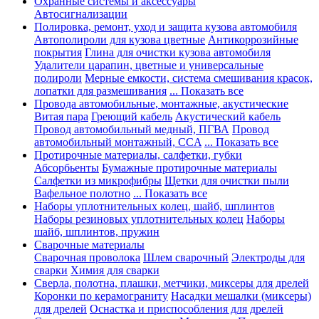
Охранные системы и аксессуары
Автосигнализации
Полировка, ремонт, уход и защита кузова автомобиля
Автополироли для кузова цветные
Антикоррозийные
покрытия
Глина для очистки кузова автомобиля
Удалители царапин, цветные и универсальные
полироли
Мерные емкости, система смешивания красок,
лопатки для размешивания
... Показать все
Провода автомобильные, монтажные, акустические
Витая пара
Греющий кабель
Акустический кабель
Провод автомобильный медный, ПГВА
Провод
автомобильный монтажный, CCA
... Показать все
Протирочные материалы, салфетки, губки
Абсорбьенты
Бумажные протирочные материалы
Салфетки из микрофибры
Щетки для очистки пыли
Вафельное полотно
... Показать все
Наборы уплотнительных колец, шайб, шплинтов
Наборы резиновых уплотнительных колец
Наборы
шайб, шплинтов, пружин
Сварочные материалы
Сварочная проволока
Шлем сварочный
Электроды для
сварки
Химия для сварки
Сверла, полотна, плашки, метчики, миксеры для дрелей
Коронки по керамограниту
Насадки мешалки (миксеры)
для дрелей
Оснастка и приспособления для дрелей