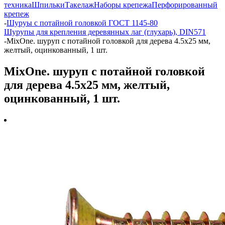
техника
Шпильки
Такелаж
Наборы крепежа
Перфорированный
крепеж
-
Шуруы с потайной головкой ГОСТ 1145-80
Шурупы для крепления деревянных лаг (глухарь), DIN571
-
MixOne. шуруп с потайной головкой для дерева 4.5х25 мм,
желтый, оцинкованный, 1 шт.
MixOne. шуруп с потайной головкой
для дерева 4.5х25 мм, желтый,
оцинкованный, 1 шт.