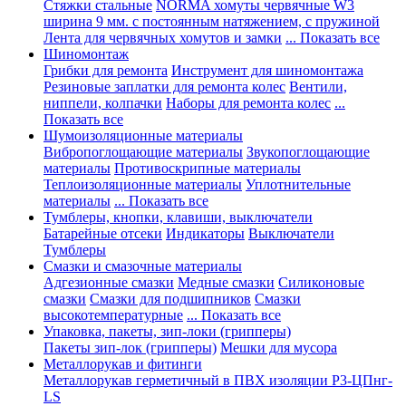
Стяжки стальные
NORMA хомуты червячные W3
ширина 9 мм. с постоянным натяжением, с пружиной
Лента для червячных хомутов и замки
... Показать все
Шиномонтаж
Грибки для ремонта
Инструмент для шиномонтажа
Резиновые заплатки для ремонта колес
Вентили,
ниппели, колпачки
Наборы для ремонта колес
...
Показать все
Шумоизоляционные материалы
Вибропоглощающие материалы
Звукопоглощающие
материалы
Противоскрипные материалы
Теплоизоляционные материалы
Уплотнительные
материалы
... Показать все
Тумблеры, кнопки, клавиши, выключатели
Батарейные отсеки
Индикаторы
Выключатели
Тумблеры
Смазки и смазочные материалы
Адгезионные смазки
Медные смазки
Силиконовые
смазки
Смазки для подшипников
Смазки
высокотемпературные
... Показать все
Упаковка, пакеты, зип-локи (грипперы)
Пакеты зип-лок (грипперы)
Мешки для мусора
Металлорукав и фитинги
Металлорукав герметичный в ПВХ изоляции Р3-ЦПнг-
LS