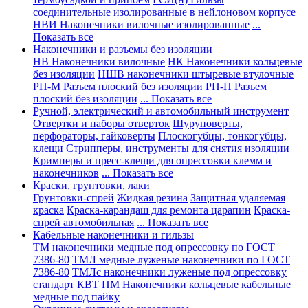
соединительные изолированные в нейлоновом корпусе
НВИ Наконечники вилочные изолированные
...
Показать все
Наконечники и разъемы без изоляции
НВ Наконечники вилочные
НК Наконечники кольцевые
без изоляции
НШВ наконечники штыревые втулочные
РП-М Разъем плоский без изоляции
РП-П Разъем
плоский без изоляции
... Показать все
Ручной, электрический и автомобильный инструмент
Отвертки и наборы отверток
Шуруповерты,
перфораторы, гайковерты
Плоскогубцы, тонкогубцы,
клещи
Стрипперы, инструменты для снятия изоляции
Кримперы и пресс-клещи для опрессовки клемм и
наконечников
... Показать все
Краски, грунтовки, лаки
Грунтовки-спрей
Жидкая резина
Защитная удаляемая
краска
Краска-карандаш для ремонта царапин
Краска-
спрей автомобильная
... Показать все
Кабельные наконечники и гильзы
ТМ наконечники медные под опрессовку по ГОСТ
7386-80
ТМЛ медные луженые наконечники по ГОСТ
7386-80
ТМЛс наконечники луженые под опрессовку
стандарт КВТ
ПМ Наконечники кольцевые кабельные
медные под пайку