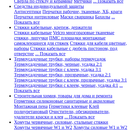
Сверла по стеклу и керамике
Метчики
... Показать все
Средства индивидуальной защиты
Антисептики
Перчатки рабочие, тканевые, ХБ, краги
Перчатки нитриловые
Маски сварщика
Бахилы
...
Показать все
Стяжки кабельные, крепеж, держатели
Стяжки кабельные
Velcro многоразовые тканевые
стяжки, липучки
ПМС площадки монтажные
самоклеющиеся для стяжек
Стяжки для кабеля цветные,
наборы
Стяжки кабельные с дюбель пистоном, под
отверстие
... Показать все
Термоусадочные трубки, наборы термоусадок
Термоусадочные трубки, черные, усадка 2:1
Термоусадочные трубки с клеем, усадка 3:1
Термоусадочные трубки, прозрачные, усадка 2:1
Термоусадочные трубки с клеем, прозрачные, усадка 3:1
Термоусадочные трубки с клеем, черные, усадка 4:1
...
Показать все
Строительная химия, товары для дома и ремонта
Герметики силиконовые санитарные и акриловые
Монтажная пена
Герметики клеевые
Клей
полиуретановый
Очистители, обезжириватели,
удалители краски и клея
... Показать все
Хомуты червячные, силовые, стальные стяжки
Хомуты червячные W1 и W2
Хомуты силовые W1 и W2