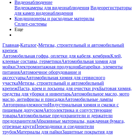
Видеонаблюдение
Видеокамеры для видеонаблюдения
Видеорегистраторы
для камер видеонаблюдения
Кондиционеры и расходные материлы
Сплит-системы
Еще
Главная
-
Каталог
-
Метизы, строительный и автомобильный
крепеж
Автомобильная гофра, оплетки для кабеля, кембрик
Клей,
клеевые составы, герметики
Автомобильная химия для
мойки
Электромонтажная продукция
Батарейки, элементы
питания
Автомоечное оборудование и
аксессуары
Автомобильная химия для сервисного
участка
Метизы, строительный и автомобильный
крепеж
Паста, крем и лосьоны для очистки рук
Бытовая химия,
средства для уборки и инвентарь
Автомобильное масло, мото
масло, антифризы и присадки
Автомобильные лампы
Автопринадлежности
Индустриальная химия и смазки с
пищевым допуском
Автоэлектрика и сопутствующие
товары
Автомобильные предохранители и держатели
предохранителя
Абразивные материалы, наждачная бумага,
отрезные круги
Переходники и соединители
трубок
Материалы для пайки
Защитные покрытия для