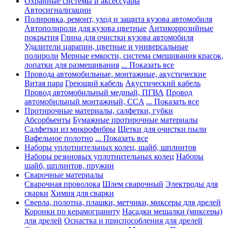
Охранные системы и аксессуары
Автосигнализации
Полировка, ремонт, уход и защита кузова автомобиля
Автополироли для кузова цветные
Антикоррозийные
покрытия
Глина для очистки кузова автомобиля
Удалители царапин, цветные и универсальные
полироли
Мерные емкости, система смешивания красок,
лопатки для размешивания
... Показать все
Провода автомобильные, монтажные, акустические
Витая пара
Греющий кабель
Акустический кабель
Провод автомобильный медный, ПГВА
Провод
автомобильный монтажный, CCA
... Показать все
Протирочные материалы, салфетки, губки
Абсорбьенты
Бумажные протирочные материалы
Салфетки из микрофибры
Щетки для очистки пыли
Вафельное полотно
... Показать все
Наборы уплотнительных колец, шайб, шплинтов
Наборы резиновых уплотнительных колец
Наборы
шайб, шплинтов, пружин
Сварочные материалы
Сварочная проволока
Шлем сварочный
Электроды для
сварки
Химия для сварки
Сверла, полотна, плашки, метчики, миксеры для дрелей
Коронки по керамограниту
Насадки мешалки (миксеры)
для дрелей
Оснастка и приспособления для дрелей