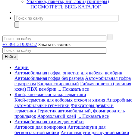
Упаковка, пакеты, зип-локи (грипперы)
ПОСМОТРЕТЬ ВЕСЬ КАТАЛОГ
+7 391 219-99-57
Заказать звонок
Акции
Автомобильная гофра, оплетки для кабеля, кембрик
Автомобильная гофра без разреза
Автомобильная гофра
с разрезом
Бандаж спиральный
Гибкая оплетка (змеиная
кожа)
ПВХ кембрик
... Показать все
Клей, клеевые составы, герметики
Клей-герметик для лобовых стекол и химия
Анаэробные
автомобильные герметики
Фиксаторы резьбы и
герметики
Герметик автомобильный, формирователь
прокладок
Аэрозольный клей
... Показать все
Автомобильная химия для мойки
Автовоск для полировки
Автошампуни для
бесконтактной мойки
Автошампуни для ручной мойки