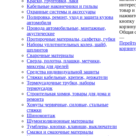
Краски, грунтовки, лаки
интере
Кабельные наконечники и гильзы
товар и
Охранные системы и аксессуары
нажмит
Полировка, ремонт, уход и защита кузова
кнопку
автомобиля
корзину
Провода автомобильные, монтажные,
Общая 
акустические
—
Протирочные материалы, салфетки, губки
Перейт
Наборы уплотнительных колец, шайб,
корзину
шплинтов
Сварочные материалы
Сверла, полотна, плашки, метчики,
миксеры для дрелей
Средства индивидуальной защиты
Стяжки кабельные, крепеж, держатели
Термоусадочные трубки, наборы
термоусадок
Строительная химия, товары для дома и
ремонта
Хомуты червячные, силовые, стальные
стяжки
Шиномонтаж
Шумоизоляционные материалы
Тумблеры, кнопки, клавиши, выключатели
Смазки и смазочные материалы