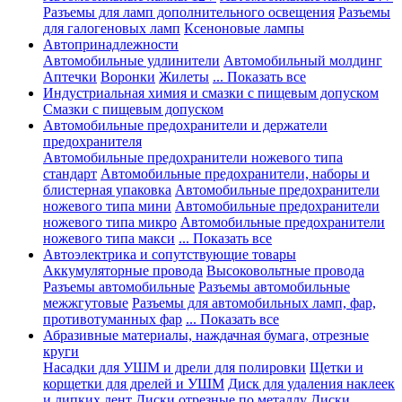
Разъемы для ламп дополнительного освещения
Разъемы
для галогеновых ламп
Ксеноновые лампы
Автопринадлежности
Автомобильные удлинители
Автомобильный молдинг
Аптечки
Воронки
Жилеты
... Показать все
Индустриальная химия и смазки с пищевым допуском
Смазки с пищевым допуском
Автомобильные предохранители и держатели
предохранителя
Автомобильные предохранители ножевого типа
стандарт
Автомобильные предохранители, наборы и
блистерная упаковка
Автомобильные предохранители
ножевого типа мини
Автомобильные предохранители
ножевого типа микро
Автомобильные предохранители
ножевого типа макси
... Показать все
Автоэлектрика и сопутствующие товары
Аккумуляторные провода
Высоковольтные провода
Разъемы автомобильные
Разъемы автомобильные
межжгутовые
Разъемы для автомобильных ламп, фар,
противотуманных фар
... Показать все
Абразивные материалы, наждачная бумага, отрезные
круги
Насадки для УШМ и дрели для полировки
Щетки и
корщетки для дрелей и УШМ
Диск для удаления наклеек
и липких лент
Диски отрезные по металлу
Диски