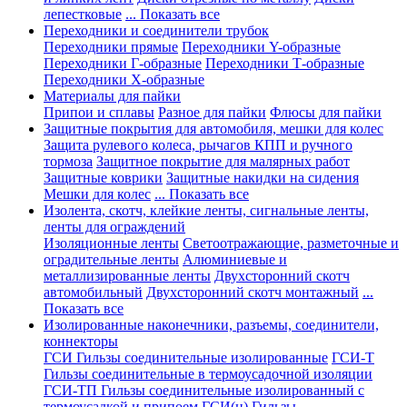
лепестковые
... Показать все
Переходники и соединители трубок
Переходники прямые
Переходники Y-образные
Переходники Г-образные
Переходники Т-образные
Переходники Х-образные
Материалы для пайки
Припои и сплавы
Разное для пайки
Флюсы для пайки
Защитные покрытия для автомобиля, мешки для колес
Защита рулевого колеса, рычагов КПП и ручного
тормоза
Защитное покрытие для малярных работ
Защитные коврики
Защитные накидки на сидения
Мешки для колес
... Показать все
Изолента, скотч, клейкие ленты, сигнальные ленты,
ленты для ограждений
Изоляционные ленты
Светоотражающие, разметочные и
оградительные ленты
Алюминиевые и
металлизированные ленты
Двухсторонний скотч
автомобильный
Двухсторонний скотч монтажный
...
Показать все
Изолированные наконечники, разъемы, соединители,
коннекторы
ГСИ Гильзы соединительные изолированные
ГСИ-Т
Гильзы соединительные в термоусадочной изоляции
ГСИ-ТП Гильзы соединительные изолированный с
термоусадкой и припоем
ГСИ(н) Гильзы