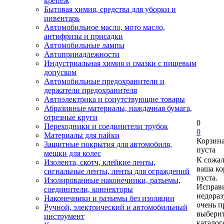
крепеж
Бытовая химия, средства для уборки и
инвентарь
Автомобильное масло, мото масло,
антифризы и присадки
Автомобильные лампы
Автопринадлежности
Индустриальная химия и смазки с пищевым
допуском
Автомобильные предохранители и
держатели предохранителя
Автоэлектрика и сопутствующие товары
Абразивные материалы, наждачная бумага,
отрезные круги
0
Переходники и соединители трубок
0
Материалы для пайки
Корзин
Защитные покрытия для автомобиля,
пуста
мешки для колес
К сожа
Изолента, скотч, клейкие ленты,
ваша ко
сигнальные ленты, ленты для ограждений
пуста.
Изолированные наконечники, разъемы,
Исправи
соединители, коннекторы
недора
Наконечники и разъемы без изоляции
очень п
Ручной, электрический и автомобильный
выберит
инструмент
каталог