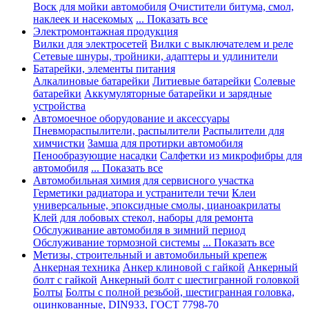
Воск для мойки автомобиля
Очистители битума, смол,
наклеек и насекомых
... Показать все
Электромонтажная продукция
Вилки для электросетей
Вилки с выключателем и реле
Сетевые шнуры, тройники, адаптеры и удлинители
Батарейки, элементы питания
Алкалиновые батарейки
Литиевые батарейки
Солевые
батарейки
Аккумуляторные батарейки и зарядные
устройства
Автомоечное оборудование и аксессуары
Пневмораспылители, распылители
Распылители для
химчистки
Замша для протирки автомобиля
Пенообразующие насадки
Салфетки из микрофибры для
автомобиля
... Показать все
Автомобильная химия для сервисного участка
Герметики радиатора и устранители течи
Клеи
универсальные, эпоксидные смолы, цианоакрилаты
Клей для лобовых стекол, наборы для ремонта
Обслуживание автомобиля в зимний период
Обслуживание тормозной системы
... Показать все
Метизы, строительный и автомобильный крепеж
Анкерная техника
Анкер клиновой с гайкой
Анкерный
болт с гайкой
Анкерный болт с шестигранной головкой
Болты
Болты с полной резьбой, шестигранная головка,
оцинкованные, DIN933, ГОСТ 7798-70