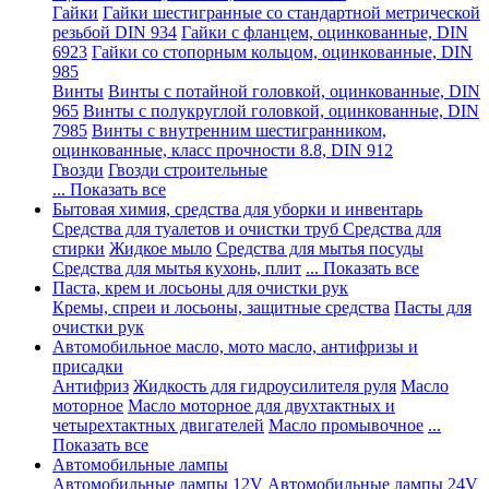
Гайки
Гайки шестигранные со стандартной метрической
резьбой DIN 934
Гайки с фланцем, оцинкованные, DIN
6923
Гайки со стопорным кольцом, оцинкованные, DIN
985
Винты
Винты с потайной головкой, оцинкованные, DIN
965
Винты с полукруглой головкой, оцинкованные, DIN
7985
Винты с внутренним шестигранником,
оцинкованные, класс прочности 8.8, DIN 912
Гвозди
Гвозди строительные
... Показать все
Бытовая химия, средства для уборки и инвентарь
Средства для туалетов и очистки труб
Средства для
стирки
Жидкое мыло
Средства для мытья посуды
Средства для мытья кухонь, плит
... Показать все
Паста, крем и лосьоны для очистки рук
Кремы, спреи и лосьоны, защитные средства
Пасты для
очистки рук
Автомобильное масло, мото масло, антифризы и
присадки
Антифриз
Жидкость для гидроусилителя руля
Масло
моторное
Масло моторное для двухтактных и
четырехтактных двигателей
Масло промывочное
...
Показать все
Автомобильные лампы
Автомобильные лампы 12V
Автомобильные лампы 24V