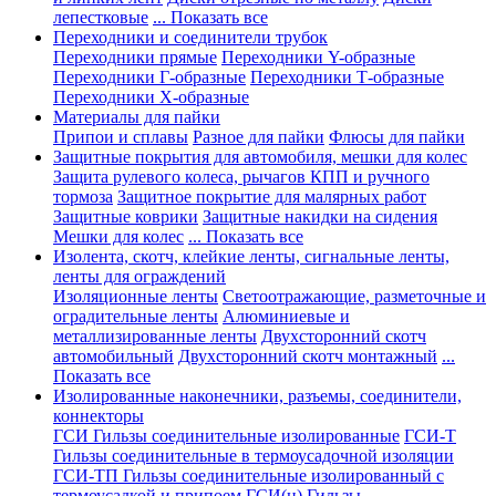
лепестковые
... Показать все
Переходники и соединители трубок
Переходники прямые
Переходники Y-образные
Переходники Г-образные
Переходники Т-образные
Переходники Х-образные
Материалы для пайки
Припои и сплавы
Разное для пайки
Флюсы для пайки
Защитные покрытия для автомобиля, мешки для колес
Защита рулевого колеса, рычагов КПП и ручного
тормоза
Защитное покрытие для малярных работ
Защитные коврики
Защитные накидки на сидения
Мешки для колес
... Показать все
Изолента, скотч, клейкие ленты, сигнальные ленты,
ленты для ограждений
Изоляционные ленты
Светоотражающие, разметочные и
оградительные ленты
Алюминиевые и
металлизированные ленты
Двухсторонний скотч
автомобильный
Двухсторонний скотч монтажный
...
Показать все
Изолированные наконечники, разъемы, соединители,
коннекторы
ГСИ Гильзы соединительные изолированные
ГСИ-Т
Гильзы соединительные в термоусадочной изоляции
ГСИ-ТП Гильзы соединительные изолированный с
термоусадкой и припоем
ГСИ(н) Гильзы