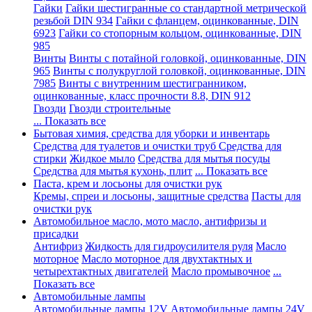
Гайки
Гайки шестигранные со стандартной метрической
резьбой DIN 934
Гайки с фланцем, оцинкованные, DIN
6923
Гайки со стопорным кольцом, оцинкованные, DIN
985
Винты
Винты с потайной головкой, оцинкованные, DIN
965
Винты с полукруглой головкой, оцинкованные, DIN
7985
Винты с внутренним шестигранником,
оцинкованные, класс прочности 8.8, DIN 912
Гвозди
Гвозди строительные
... Показать все
Бытовая химия, средства для уборки и инвентарь
Средства для туалетов и очистки труб
Средства для
стирки
Жидкое мыло
Средства для мытья посуды
Средства для мытья кухонь, плит
... Показать все
Паста, крем и лосьоны для очистки рук
Кремы, спреи и лосьоны, защитные средства
Пасты для
очистки рук
Автомобильное масло, мото масло, антифризы и
присадки
Антифриз
Жидкость для гидроусилителя руля
Масло
моторное
Масло моторное для двухтактных и
четырехтактных двигателей
Масло промывочное
...
Показать все
Автомобильные лампы
Автомобильные лампы 12V
Автомобильные лампы 24V