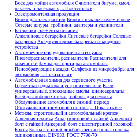
Воск для мойки автомобиля
Очистители битума, смол,
наклеек и насекомых
... Показать все
Электромонтажная продукция
Вилки для электросетей
Вилки с выключателем и реле
Сетевые шнуры, тройники, адаптеры и удлинители
Батарейки, элементы питания
Алкалиновые батарейки
Литиевые батарейки
Солевые
батарейки
Аккумуляторные батарейки и зарядные
устройства
Автомоечное оборудование и аксессуары
Пневмораспылители, распылители
Распылители для
химчистки
Замша для протирки автомобиля
Пенообразующие насадки
Салфетки из микрофибры для
автомобиля
... Показать все
Автомобильная химия для сервисного участка
Герметики радиатора и устранители течи
Клеи
универсальные, эпоксидные смолы, цианоакрилаты
Клей для лобовых стекол, наборы для ремонта
Обслуживание автомобиля в зимний период
Обслуживание тормозной системы
... Показать все
Метизы, строительный и автомобильный крепеж
Анкерная техника
Анкер клиновой с гайкой
Анкерный
болт с гайкой
Анкерный болт с шестигранной головкой
Болты
Болты с полной резьбой, шестигранная головка,
оцинкованные, DIN933, ГОСТ 7798-70