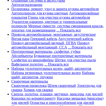
Охранные системы и аксессуары
Автосигнализации
Полировка, ремонт, уход и защита кузова автомобиля
Автополироли для кузова цветные
Антикоррозийные
покрытия
Глина для очистки кузова автомобиля
Удалители царапин, цветные и универсальные
полироли
Мерные емкости, система смешивания красок,
лопатки для размешивания
... Показать все
Провода автомобильные, монтажные, акустические
Витая пара
Греющий кабель
Акустический кабель
Провод автомобильный медный, ПГВА
Провод
автомобильный монтажный, CCA
... Показать все
Протирочные материалы, салфетки, губки
Абсорбьенты
Бумажные протирочные материалы
Салфетки из микрофибры
Щетки для очистки пыли
Вафельное полотно
... Показать все
Наборы уплотнительных колец, шайб, шплинтов
Наборы резиновых уплотнительных колец
Наборы
шайб, шплинтов, пружин
Сварочные материалы
Сварочная проволока
Шлем сварочный
Электроды для
сварки
Химия для сварки
Сверла, полотна, плашки, метчики, миксеры для дрелей
Коронки по керамограниту
Насадки мешалки (миксеры)
для дрелей
Оснастка и приспособления для дрелей