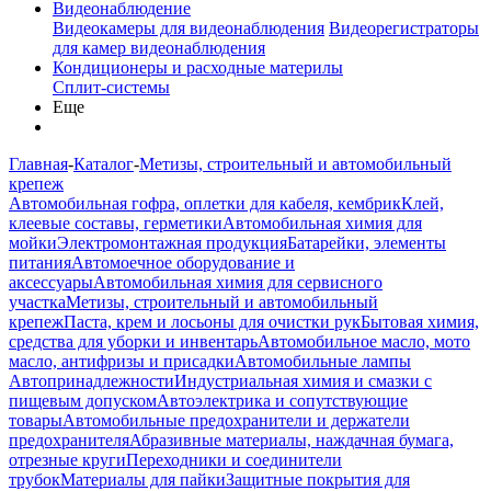
Видеонаблюдение
Видеокамеры для видеонаблюдения
Видеорегистраторы
для камер видеонаблюдения
Кондиционеры и расходные материлы
Сплит-системы
Еще
Главная
-
Каталог
-
Метизы, строительный и автомобильный
крепеж
Автомобильная гофра, оплетки для кабеля, кембрик
Клей,
клеевые составы, герметики
Автомобильная химия для
мойки
Электромонтажная продукция
Батарейки, элементы
питания
Автомоечное оборудование и
аксессуары
Автомобильная химия для сервисного
участка
Метизы, строительный и автомобильный
крепеж
Паста, крем и лосьоны для очистки рук
Бытовая химия,
средства для уборки и инвентарь
Автомобильное масло, мото
масло, антифризы и присадки
Автомобильные лампы
Автопринадлежности
Индустриальная химия и смазки с
пищевым допуском
Автоэлектрика и сопутствующие
товары
Автомобильные предохранители и держатели
предохранителя
Абразивные материалы, наждачная бумага,
отрезные круги
Переходники и соединители
трубок
Материалы для пайки
Защитные покрытия для