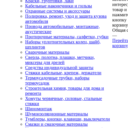
Краски, грунтовки, лаки
интере
Кабельные наконечники и гильзы
товар и
Охранные системы и аксессуары
нажмит
Полировка, ремонт, уход и защита кузова
кнопку
автомобиля
корзину
Провода автомобильные, монтажные,
Общая 
акустические
—
Протирочные материалы, салфетки, губки
Перейт
Наборы уплотнительных колец, шайб,
корзину
шплинтов
Сварочные материалы
Сверла, полотна, плашки, метчики,
миксеры для дрелей
Средства индивидуальной защиты
Стяжки кабельные, крепеж, держатели
Термоусадочные трубки, наборы
термоусадок
Строительная химия, товары для дома и
ремонта
Хомуты червячные, силовые, стальные
стяжки
Шиномонтаж
Шумоизоляционные материалы
Тумблеры, кнопки, клавиши, выключатели
Смазки и смазочные материалы