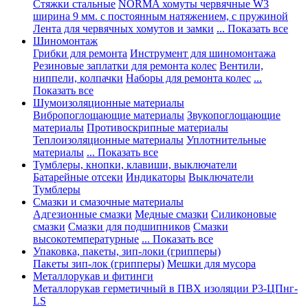
Стяжки стальные
NORMA хомуты червячные W3
ширина 9 мм. с постоянным натяжением, с пружиной
Лента для червячных хомутов и замки
... Показать все
Шиномонтаж
Грибки для ремонта
Инструмент для шиномонтажа
Резиновые заплатки для ремонта колес
Вентили,
ниппели, колпачки
Наборы для ремонта колес
...
Показать все
Шумоизоляционные материалы
Вибропоглощающие материалы
Звукопоглощающие
материалы
Противоскрипные материалы
Теплоизоляционные материалы
Уплотнительные
материалы
... Показать все
Тумблеры, кнопки, клавиши, выключатели
Батарейные отсеки
Индикаторы
Выключатели
Тумблеры
Смазки и смазочные материалы
Адгезионные смазки
Медные смазки
Силиконовые
смазки
Смазки для подшипников
Смазки
высокотемпературные
... Показать все
Упаковка, пакеты, зип-локи (грипперы)
Пакеты зип-лок (грипперы)
Мешки для мусора
Металлорукав и фитинги
Металлорукав герметичный в ПВХ изоляции Р3-ЦПнг-
LS