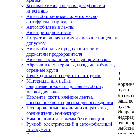
крепеж
Бытовая химия, средства для уборки и
инвентарь
Автомобильное масло, мото масло,
антифризы и присадки
Автомобильные лампы
Автопринадлежности
Индустриальная химия и смазки с пищевым
допуском
Автомобильные предохранители и
держатели предохранителя
Автоэлектрика и сопутствующие товары
Абразивные материалы, наждачная бумага,
отрезные круги
0
Переходники и соединители трубок
0
Материалы для пайки
Корзин
Защитные покрытия для автомобиля,
пуста
мешки для колес
К сожа
Изолента, скотч, клейкие ленты,
ваша ко
сигнальные ленты, ленты для ограждений
пуста.
Изолированные наконечники, разъемы,
Исправи
соединители, коннекторы
недора
Наконечники и разъемы без изоляции
очень п
Ручной, электрический и автомобильный
выберит
инструмент
каталог