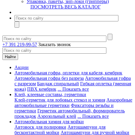
Упаковка, пакеты, зип-локи (грипперы)
ПОСМОТРЕТЬ ВЕСЬ КАТАЛОГ
+7 391 219-99-57
Заказать звонок
Акции
Автомобильная гофра, оплетки для кабеля, кембрик
Автомобильная гофра без разреза
Автомобильная гофра
с разрезом
Бандаж спиральный
Гибкая оплетка (змеиная
кожа)
ПВХ кембрик
... Показать все
Клей, клеевые составы, герметики
Клей-герметик для лобовых стекол и химия
Анаэробные
автомобильные герметики
Фиксаторы резьбы и
герметики
Герметик автомобильный, формирователь
прокладок
Аэрозольный клей
... Показать все
Автомобильная химия для мойки
Автовоск для полировки
Автошампуни для
бесконтактной мойки
Автошампуни для ручной мойки