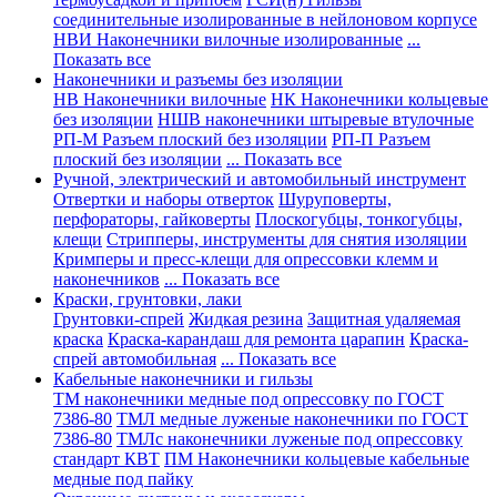
соединительные изолированные в нейлоновом корпусе
НВИ Наконечники вилочные изолированные
...
Показать все
Наконечники и разъемы без изоляции
НВ Наконечники вилочные
НК Наконечники кольцевые
без изоляции
НШВ наконечники штыревые втулочные
РП-М Разъем плоский без изоляции
РП-П Разъем
плоский без изоляции
... Показать все
Ручной, электрический и автомобильный инструмент
Отвертки и наборы отверток
Шуруповерты,
перфораторы, гайковерты
Плоскогубцы, тонкогубцы,
клещи
Стрипперы, инструменты для снятия изоляции
Кримперы и пресс-клещи для опрессовки клемм и
наконечников
... Показать все
Краски, грунтовки, лаки
Грунтовки-спрей
Жидкая резина
Защитная удаляемая
краска
Краска-карандаш для ремонта царапин
Краска-
спрей автомобильная
... Показать все
Кабельные наконечники и гильзы
ТМ наконечники медные под опрессовку по ГОСТ
7386-80
ТМЛ медные луженые наконечники по ГОСТ
7386-80
ТМЛс наконечники луженые под опрессовку
стандарт КВТ
ПМ Наконечники кольцевые кабельные
медные под пайку