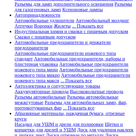
Разъемы для ламп дополнительного освещения
Разъемы
для галогеновых ламп
Ксеноновые лампы
Автопринадлежности
Автомобильные удлинители
Автомобильный молдинг
Аптечки
Воронки
Жилеты
... Показать все
Индустриальная химия и смазки с пищевым допуском
Смазки с пищевым допуском
Автомобильные предохранители и держатели
предохранителя
Автомобильные предохранители ножевого типа
стандарт
Автомобильные предохранители, наборы и
блистерная упаковка
Автомобильные предохранители
ножевого типа мини
Автомобильные предохранители
ножевого типа микро
Автомобильные предохранители
ножевого типа макси
... Показать все
Автоэлектрика и сопутствующие товары
Аккумуляторные провода
Высоковольтные провода
Разъемы автомобильные
Разъемы автомобильные
межжгутовые
Разъемы для автомобильных ламп, фар,
противотуманных фар
... Показать все
Абразивные материалы, наждачная бумага, отрезные
круги
Насадки для УШМ и дрели для полировки
Щетки и
корщетки для дрелей и УШМ
Диск для удаления наклеек
и липких лент
Диски отрезные по металлу
Диски