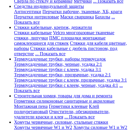
Сверла по стеклу и керамике
Метчики
... Показать все
Средства индивидуальной защиты
Антисептики
Перчатки рабочие, тканевые, ХБ, краги
Перчатки нитриловые
Маски сварщика
Бахилы
...
Показать все
Стяжки кабельные, крепеж, держатели
Стяжки кабельные
Velcro многоразовые тканевые
стяжки, липучки
ПМС площадки монтажные
самоклеющиеся для стяжек
Стяжки для кабеля цветные,
наборы
Стяжки кабельные с дюбель пистоном, под
отверстие
... Показать все
Термоусадочные трубки, наборы термоусадок
Термоусадочные трубки, черные, усадка 2:1
Термоусадочные трубки с клеем, усадка 3:1
Термоусадочные трубки, прозрачные, усадка 2:1
Термоусадочные трубки с клеем, прозрачные, усадка 3:1
Термоусадочные трубки с клеем, черные, усадка 4:1
...
Показать все
Строительная химия, товары для дома и ремонта
Герметики силиконовые санитарные и акриловые
Монтажная пена
Герметики клеевые
Клей
полиуретановый
Очистители, обезжириватели,
удалители краски и клея
... Показать все
Хомуты червячные, силовые, стальные стяжки
Хомуты червячные W1 и W2
Хомуты силовые W1 и W2