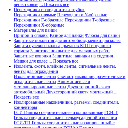
лепестковые
... Показать все
Переходники и соединители трубок
Переходники прямые
Переходники Y-образные
Переходники Г-образные
Переходники Т-образные
Переходники Х-образные
Материалы для пайки
Припои и сплавы
Разное для пайки
Флюсы для пайки
Защитные покрытия для автомобиля, мешки для колес
Защита рулевого колеса, рычагов КПП и ручного
тормоза
Защитное покрытие для малярных работ
Защитные коврики
Защитные накидки на сидения
Мешки для колес
... Показать все
Изолента, скотч, клейкие ленты, сигнальные ленты,
ленты для ограждений
Изоляционные ленты
Светоотражающие, разметочные и
оградительные ленты
Алюминиевые и
металлизированные ленты
Двухсторонний скотч
автомобильный
Двухсторонний скотч монтажный
...
Показать все
Изолированные наконечники, разъемы, соединители,
коннекторы
ГСИ Гильзы соединительные изолированные
ГСИ-Т
Гильзы соединительные в термоусадочной изоляции
ГСИ-ТП Гильзы соединительные изолированный с
термоусадкой и припоем
ГСИ(н) Гильзы