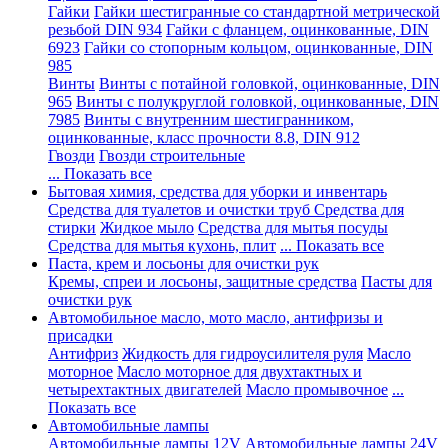
Гайки
Гайки шестигранные со стандартной метрической
резьбой DIN 934
Гайки с фланцем, оцинкованные, DIN
6923
Гайки со стопорным кольцом, оцинкованные, DIN
985
Винты
Винты с потайной головкой, оцинкованные, DIN
965
Винты с полукруглой головкой, оцинкованные, DIN
7985
Винты с внутренним шестигранником,
оцинкованные, класс прочности 8.8, DIN 912
Гвозди
Гвозди строительные
... Показать все
Бытовая химия, средства для уборки и инвентарь
Средства для туалетов и очистки труб
Средства для
стирки
Жидкое мыло
Средства для мытья посуды
Средства для мытья кухонь, плит
... Показать все
Паста, крем и лосьоны для очистки рук
Кремы, спреи и лосьоны, защитные средства
Пасты для
очистки рук
Автомобильное масло, мото масло, антифризы и
присадки
Антифриз
Жидкость для гидроусилителя руля
Масло
моторное
Масло моторное для двухтактных и
четырехтактных двигателей
Масло промывочное
...
Показать все
Автомобильные лампы
Автомобильные лампы 12V
Автомобильные лампы 24V