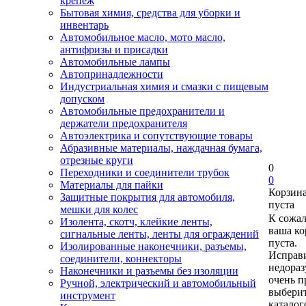
крепеж
Бытовая химия, средства для уборки и
инвентарь
Автомобильное масло, мото масло,
антифризы и присадки
Автомобильные лампы
Автопринадлежности
Индустриальная химия и смазки с пищевым
допуском
Автомобильные предохранители и
держатели предохранителя
Автоэлектрика и сопутствующие товары
Абразивные материалы, наждачная бумага,
отрезные круги
0
Переходники и соединители трубок
0
Материалы для пайки
Корзин
Защитные покрытия для автомобиля,
пуста
мешки для колес
К сожа
Изолента, скотч, клейкие ленты,
ваша ко
сигнальные ленты, ленты для ограждений
пуста.
Изолированные наконечники, разъемы,
Исправи
соединители, коннекторы
недора
Наконечники и разъемы без изоляции
очень п
Ручной, электрический и автомобильный
выберит
инструмент
каталог