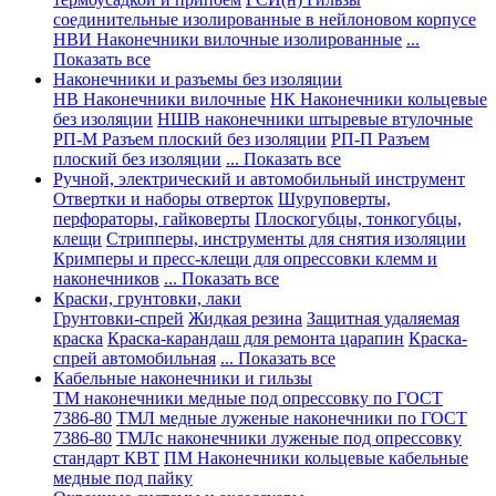
соединительные изолированные в нейлоновом корпусе
НВИ Наконечники вилочные изолированные
...
Показать все
Наконечники и разъемы без изоляции
НВ Наконечники вилочные
НК Наконечники кольцевые
без изоляции
НШВ наконечники штыревые втулочные
РП-М Разъем плоский без изоляции
РП-П Разъем
плоский без изоляции
... Показать все
Ручной, электрический и автомобильный инструмент
Отвертки и наборы отверток
Шуруповерты,
перфораторы, гайковерты
Плоскогубцы, тонкогубцы,
клещи
Стрипперы, инструменты для снятия изоляции
Кримперы и пресс-клещи для опрессовки клемм и
наконечников
... Показать все
Краски, грунтовки, лаки
Грунтовки-спрей
Жидкая резина
Защитная удаляемая
краска
Краска-карандаш для ремонта царапин
Краска-
спрей автомобильная
... Показать все
Кабельные наконечники и гильзы
ТМ наконечники медные под опрессовку по ГОСТ
7386-80
ТМЛ медные луженые наконечники по ГОСТ
7386-80
ТМЛс наконечники луженые под опрессовку
стандарт КВТ
ПМ Наконечники кольцевые кабельные
медные под пайку