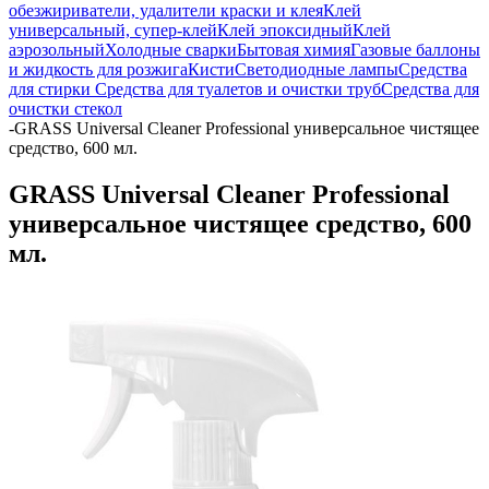
обезжириватели, удалители краски и клея
Клей
универсальный, супер-клей
Клей эпоксидный
Клей
аэрозольный
Холодные сварки
Бытовая химия
Газовые баллоны
и жидкость для розжига
Кисти
Светодиодные лампы
Средства
для стирки
Средства для туалетов и очистки труб
Средства для
очистки стекол
-
GRASS Universal Cleaner Professional универсальное чистящее
средство, 600 мл.
GRASS Universal Cleaner Professional
универсальное чистящее средство, 600
мл.