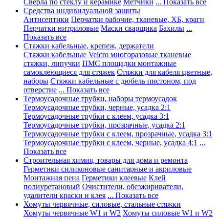
Сверла по стеклу и керамике
Метчики
... Показать все
Средства индивидуальной защиты
Антисептики
Перчатки рабочие, тканевые, ХБ, краги
Перчатки нитриловые
Маски сварщика
Бахилы
...
Показать все
Стяжки кабельные, крепеж, держатели
Стяжки кабельные
Velcro многоразовые тканевые
стяжки, липучки
ПМС площадки монтажные
самоклеющиеся для стяжек
Стяжки для кабеля цветные,
наборы
Стяжки кабельные с дюбель пистоном, под
отверстие
... Показать все
Термоусадочные трубки, наборы термоусадок
Термоусадочные трубки, черные, усадка 2:1
Термоусадочные трубки с клеем, усадка 3:1
Термоусадочные трубки, прозрачные, усадка 2:1
Термоусадочные трубки с клеем, прозрачные, усадка 3:1
Термоусадочные трубки с клеем, черные, усадка 4:1
...
Показать все
Строительная химия, товары для дома и ремонта
Герметики силиконовые санитарные и акриловые
Монтажная пена
Герметики клеевые
Клей
полиуретановый
Очистители, обезжириватели,
удалители краски и клея
... Показать все
Хомуты червячные, силовые, стальные стяжки
Хомуты червячные W1 и W2
Хомуты силовые W1 и W2