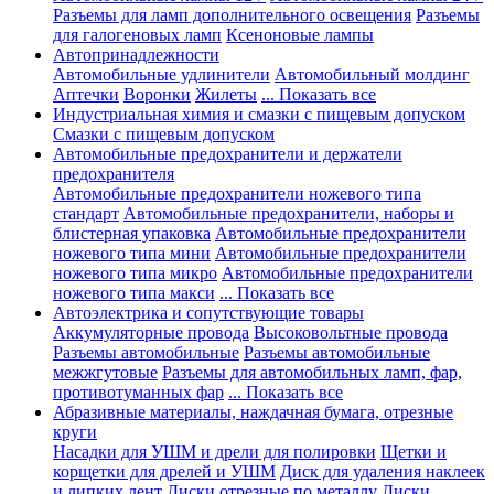
Разъемы для ламп дополнительного освещения
Разъемы
для галогеновых ламп
Ксеноновые лампы
Автопринадлежности
Автомобильные удлинители
Автомобильный молдинг
Аптечки
Воронки
Жилеты
... Показать все
Индустриальная химия и смазки с пищевым допуском
Смазки с пищевым допуском
Автомобильные предохранители и держатели
предохранителя
Автомобильные предохранители ножевого типа
стандарт
Автомобильные предохранители, наборы и
блистерная упаковка
Автомобильные предохранители
ножевого типа мини
Автомобильные предохранители
ножевого типа микро
Автомобильные предохранители
ножевого типа макси
... Показать все
Автоэлектрика и сопутствующие товары
Аккумуляторные провода
Высоковольтные провода
Разъемы автомобильные
Разъемы автомобильные
межжгутовые
Разъемы для автомобильных ламп, фар,
противотуманных фар
... Показать все
Абразивные материалы, наждачная бумага, отрезные
круги
Насадки для УШМ и дрели для полировки
Щетки и
корщетки для дрелей и УШМ
Диск для удаления наклеек
и липких лент
Диски отрезные по металлу
Диски