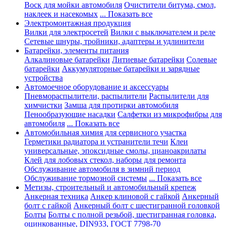
Воск для мойки автомобиля
Очистители битума, смол,
наклеек и насекомых
... Показать все
Электромонтажная продукция
Вилки для электросетей
Вилки с выключателем и реле
Сетевые шнуры, тройники, адаптеры и удлинители
Батарейки, элементы питания
Алкалиновые батарейки
Литиевые батарейки
Солевые
батарейки
Аккумуляторные батарейки и зарядные
устройства
Автомоечное оборудование и аксессуары
Пневмораспылители, распылители
Распылители для
химчистки
Замша для протирки автомобиля
Пенообразующие насадки
Салфетки из микрофибры для
автомобиля
... Показать все
Автомобильная химия для сервисного участка
Герметики радиатора и устранители течи
Клеи
универсальные, эпоксидные смолы, цианоакрилаты
Клей для лобовых стекол, наборы для ремонта
Обслуживание автомобиля в зимний период
Обслуживание тормозной системы
... Показать все
Метизы, строительный и автомобильный крепеж
Анкерная техника
Анкер клиновой с гайкой
Анкерный
болт с гайкой
Анкерный болт с шестигранной головкой
Болты
Болты с полной резьбой, шестигранная головка,
оцинкованные, DIN933, ГОСТ 7798-70