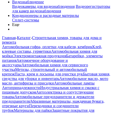
Видеонаблюдение
Видеокамеры для видеонаблюдения
Видеорегистраторы
для камер видеонаблюдения
Кондиционеры и расходные материлы
Сплит-системы
Еще
Главная
-
Каталог
-
Строительная химия, товары для дома и
ремонта
Автомобильная гофра, оплетки для кабеля, кембрик
Клей,
клеевые составы, герметики
Автомобильная химия для
мойки
Электромонтажная продукция
Батарейки, элементы
питания
Автомоечное оборудование и
аксессуары
Автомобильная химия для сервисного
участка
Метизы, строительный и автомобильный
крепеж
Паста, крем и лосьоны для очистки рук
Бытовая химия,
средства для уборки и инвентарь
Автомобильное масло, мото
масло, антифризы и присадки
Автомобильные лампы
Автопринадлежности
Индустриальная химия и смазки с
пищевым допуском
Автоэлектрика и сопутствующие
товары
Автомобильные предохранители и держатели
предохранителя
Абразивные материалы, наждачная бумага,
отрезные круги
Переходники и соединители
трубок
Материалы для пайки
Защитные покрытия для