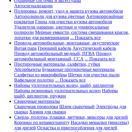
Охранные системы и аксессуары
Автосигнализации
Полировка, ремонт, уход и защита кузова автомобиля
Автополироли для кузова цветные
Антикоррозийные
покрытия
Глина для очистки кузова автомобиля
Удалители царапин, цветные и универсальные
полироли
Мерные емкости, система смешивания красок,
лопатки для размешивания
... Показать все
Провода автомобильные, монтажные, акустические
Витая пара
Греющий кабель
Акустический кабель
Провод автомобильный медный, ПГВА
Провод
автомобильный монтажный, CCA
... Показать все
Протирочные материалы, салфетки, губки
Абсорбьенты
Бумажные протирочные материалы
Салфетки из микрофибры
Щетки для очистки пыли
Вафельное полотно
... Показать все
Наборы уплотнительных колец, шайб, шплинтов
Наборы резиновых уплотнительных колец
Наборы
шайб, шплинтов, пружин
Сварочные материалы
Сварочная проволока
Шлем сварочный
Электроды для
сварки
Химия для сварки
Сверла, полотна, плашки, метчики, миксеры для дрелей
Коронки по керамограниту
Насадки мешалки (миксеры)
для дрелей
Оснастка и приспособления для дрелей