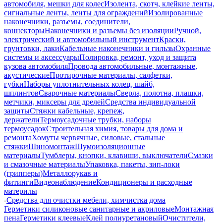
автомобиля, мешки для колес
Изолента, скотч, клейкие ленты,
сигнальные ленты, ленты для ограждений
Изолированные
наконечники, разъемы, соединители,
коннекторы
Наконечники и разъемы без изоляции
Ручной,
электрический и автомобильный инструмент
Краски,
грунтовки, лаки
Кабельные наконечники и гильзы
Охранные
системы и аксессуары
Полировка, ремонт, уход и защита
кузова автомобиля
Провода автомобильные, монтажные,
акустические
Протирочные материалы, салфетки,
губки
Наборы уплотнительных колец, шайб,
шплинтов
Сварочные материалы
Сверла, полотна, плашки,
метчики, миксеры для дрелей
Средства индивидуальной
защиты
Стяжки кабельные, крепеж,
держатели
Термоусадочные трубки, наборы
термоусадок
Строительная химия, товары для дома и
ремонта
Хомуты червячные, силовые, стальные
стяжки
Шиномонтаж
Шумоизоляционные
материалы
Тумблеры, кнопки, клавиши, выключатели
Смазки
и смазочные материалы
Упаковка, пакеты, зип-локи
(грипперы)
Металлорукав и
фитинги
Видеонаблюдение
Кондиционеры и расходные
материлы
-
Средства для очистки мебели, химчистка дома
Герметики силиконовые санитарные и акриловые
Монтажная
пена
Герметики клеевые
Клей полиуретановый
Очистители,