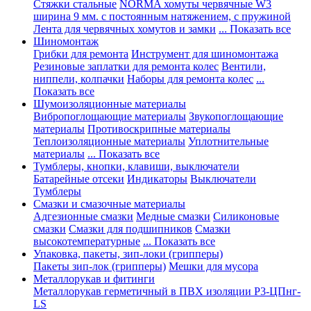
Стяжки стальные
NORMA хомуты червячные W3
ширина 9 мм. с постоянным натяжением, с пружиной
Лента для червячных хомутов и замки
... Показать все
Шиномонтаж
Грибки для ремонта
Инструмент для шиномонтажа
Резиновые заплатки для ремонта колес
Вентили,
ниппели, колпачки
Наборы для ремонта колес
...
Показать все
Шумоизоляционные материалы
Вибропоглощающие материалы
Звукопоглощающие
материалы
Противоскрипные материалы
Теплоизоляционные материалы
Уплотнительные
материалы
... Показать все
Тумблеры, кнопки, клавиши, выключатели
Батарейные отсеки
Индикаторы
Выключатели
Тумблеры
Смазки и смазочные материалы
Адгезионные смазки
Медные смазки
Силиконовые
смазки
Смазки для подшипников
Смазки
высокотемпературные
... Показать все
Упаковка, пакеты, зип-локи (грипперы)
Пакеты зип-лок (грипперы)
Мешки для мусора
Металлорукав и фитинги
Металлорукав герметичный в ПВХ изоляции Р3-ЦПнг-
LS