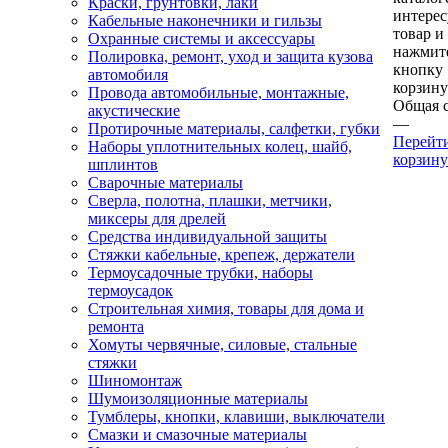
Краски, грунтовки, лаки
интере
Кабельные наконечники и гильзы
товар и
Охранные системы и аксессуары
нажмит
Полировка, ремонт, уход и защита кузова
кнопку
автомобиля
корзину
Провода автомобильные, монтажные,
Общая 
акустические
—
Протирочные материалы, салфетки, губки
Перейт
Наборы уплотнительных колец, шайб,
корзину
шплинтов
Сварочные материалы
Сверла, полотна, плашки, метчики,
миксеры для дрелей
Средства индивидуальной защиты
Стяжки кабельные, крепеж, держатели
Термоусадочные трубки, наборы
термоусадок
Строительная химия, товары для дома и
ремонта
Хомуты червячные, силовые, стальные
стяжки
Шиномонтаж
Шумоизоляционные материалы
Тумблеры, кнопки, клавиши, выключатели
Смазки и смазочные материалы