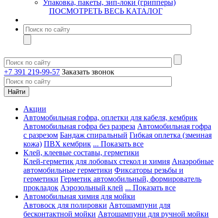
Упаковка, пакеты, зип-локи (грипперы)
ПОСМОТРЕТЬ ВЕСЬ КАТАЛОГ
+7 391 219-99-57
Заказать звонок
Акции
Автомобильная гофра, оплетки для кабеля, кембрик
Автомобильная гофра без разреза
Автомобильная гофра
с разрезом
Бандаж спиральный
Гибкая оплетка (змеиная
кожа)
ПВХ кембрик
... Показать все
Клей, клеевые составы, герметики
Клей-герметик для лобовых стекол и химия
Анаэробные
автомобильные герметики
Фиксаторы резьбы и
герметики
Герметик автомобильный, формирователь
прокладок
Аэрозольный клей
... Показать все
Автомобильная химия для мойки
Автовоск для полировки
Автошампуни для
бесконтактной мойки
Автошампуни для ручной мойки