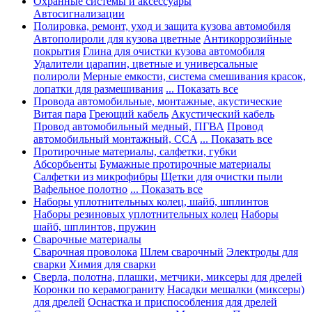
Охранные системы и аксессуары
Автосигнализации
Полировка, ремонт, уход и защита кузова автомобиля
Автополироли для кузова цветные
Антикоррозийные
покрытия
Глина для очистки кузова автомобиля
Удалители царапин, цветные и универсальные
полироли
Мерные емкости, система смешивания красок,
лопатки для размешивания
... Показать все
Провода автомобильные, монтажные, акустические
Витая пара
Греющий кабель
Акустический кабель
Провод автомобильный медный, ПГВА
Провод
автомобильный монтажный, CCA
... Показать все
Протирочные материалы, салфетки, губки
Абсорбьенты
Бумажные протирочные материалы
Салфетки из микрофибры
Щетки для очистки пыли
Вафельное полотно
... Показать все
Наборы уплотнительных колец, шайб, шплинтов
Наборы резиновых уплотнительных колец
Наборы
шайб, шплинтов, пружин
Сварочные материалы
Сварочная проволока
Шлем сварочный
Электроды для
сварки
Химия для сварки
Сверла, полотна, плашки, метчики, миксеры для дрелей
Коронки по керамограниту
Насадки мешалки (миксеры)
для дрелей
Оснастка и приспособления для дрелей