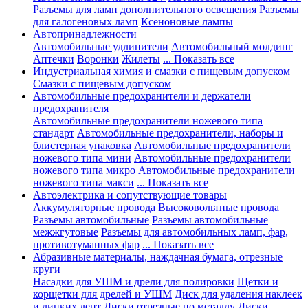
Разъемы для ламп дополнительного освещения
Разъемы
для галогеновых ламп
Ксеноновые лампы
Автопринадлежности
Автомобильные удлинители
Автомобильный молдинг
Аптечки
Воронки
Жилеты
... Показать все
Индустриальная химия и смазки с пищевым допуском
Смазки с пищевым допуском
Автомобильные предохранители и держатели
предохранителя
Автомобильные предохранители ножевого типа
стандарт
Автомобильные предохранители, наборы и
блистерная упаковка
Автомобильные предохранители
ножевого типа мини
Автомобильные предохранители
ножевого типа микро
Автомобильные предохранители
ножевого типа макси
... Показать все
Автоэлектрика и сопутствующие товары
Аккумуляторные провода
Высоковольтные провода
Разъемы автомобильные
Разъемы автомобильные
межжгутовые
Разъемы для автомобильных ламп, фар,
противотуманных фар
... Показать все
Абразивные материалы, наждачная бумага, отрезные
круги
Насадки для УШМ и дрели для полировки
Щетки и
корщетки для дрелей и УШМ
Диск для удаления наклеек
и липких лент
Диски отрезные по металлу
Диски