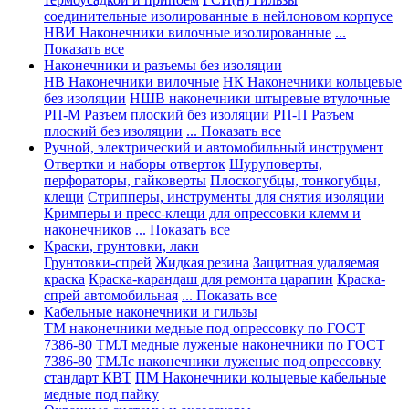
соединительные изолированные в нейлоновом корпусе
НВИ Наконечники вилочные изолированные
...
Показать все
Наконечники и разъемы без изоляции
НВ Наконечники вилочные
НК Наконечники кольцевые
без изоляции
НШВ наконечники штыревые втулочные
РП-М Разъем плоский без изоляции
РП-П Разъем
плоский без изоляции
... Показать все
Ручной, электрический и автомобильный инструмент
Отвертки и наборы отверток
Шуруповерты,
перфораторы, гайковерты
Плоскогубцы, тонкогубцы,
клещи
Стрипперы, инструменты для снятия изоляции
Кримперы и пресс-клещи для опрессовки клемм и
наконечников
... Показать все
Краски, грунтовки, лаки
Грунтовки-спрей
Жидкая резина
Защитная удаляемая
краска
Краска-карандаш для ремонта царапин
Краска-
спрей автомобильная
... Показать все
Кабельные наконечники и гильзы
ТМ наконечники медные под опрессовку по ГОСТ
7386-80
ТМЛ медные луженые наконечники по ГОСТ
7386-80
ТМЛс наконечники луженые под опрессовку
стандарт КВТ
ПМ Наконечники кольцевые кабельные
медные под пайку