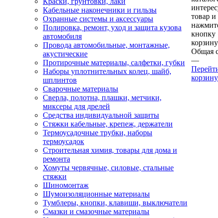
Краски, грунтовки, лаки
интере
Кабельные наконечники и гильзы
товар и
Охранные системы и аксессуары
нажмит
Полировка, ремонт, уход и защита кузова
кнопку
автомобиля
корзину
Провода автомобильные, монтажные,
Общая 
акустические
—
Протирочные материалы, салфетки, губки
Перейт
Наборы уплотнительных колец, шайб,
корзину
шплинтов
Сварочные материалы
Сверла, полотна, плашки, метчики,
миксеры для дрелей
Средства индивидуальной защиты
Стяжки кабельные, крепеж, держатели
Термоусадочные трубки, наборы
термоусадок
Строительная химия, товары для дома и
ремонта
Хомуты червячные, силовые, стальные
стяжки
Шиномонтаж
Шумоизоляционные материалы
Тумблеры, кнопки, клавиши, выключатели
Смазки и смазочные материалы