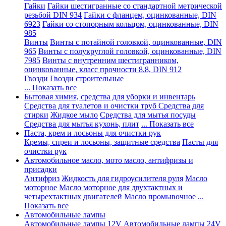
Гайки
Гайки шестигранные со стандартной метрической
резьбой DIN 934
Гайки с фланцем, оцинкованные, DIN
6923
Гайки со стопорным кольцом, оцинкованные, DIN
985
Винты
Винты с потайной головкой, оцинкованные, DIN
965
Винты с полукруглой головкой, оцинкованные, DIN
7985
Винты с внутренним шестигранником,
оцинкованные, класс прочности 8.8, DIN 912
Гвозди
Гвозди строительные
... Показать все
Бытовая химия, средства для уборки и инвентарь
Средства для туалетов и очистки труб
Средства для
стирки
Жидкое мыло
Средства для мытья посуды
Средства для мытья кухонь, плит
... Показать все
Паста, крем и лосьоны для очистки рук
Кремы, спреи и лосьоны, защитные средства
Пасты для
очистки рук
Автомобильное масло, мото масло, антифризы и
присадки
Антифриз
Жидкость для гидроусилителя руля
Масло
моторное
Масло моторное для двухтактных и
четырехтактных двигателей
Масло промывочное
...
Показать все
Автомобильные лампы
Автомобильные лампы 12V
Автомобильные лампы 24V