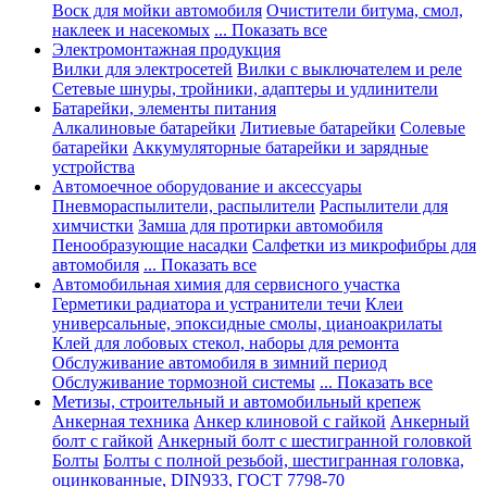
Воск для мойки автомобиля
Очистители битума, смол,
наклеек и насекомых
... Показать все
Электромонтажная продукция
Вилки для электросетей
Вилки с выключателем и реле
Сетевые шнуры, тройники, адаптеры и удлинители
Батарейки, элементы питания
Алкалиновые батарейки
Литиевые батарейки
Солевые
батарейки
Аккумуляторные батарейки и зарядные
устройства
Автомоечное оборудование и аксессуары
Пневмораспылители, распылители
Распылители для
химчистки
Замша для протирки автомобиля
Пенообразующие насадки
Салфетки из микрофибры для
автомобиля
... Показать все
Автомобильная химия для сервисного участка
Герметики радиатора и устранители течи
Клеи
универсальные, эпоксидные смолы, цианоакрилаты
Клей для лобовых стекол, наборы для ремонта
Обслуживание автомобиля в зимний период
Обслуживание тормозной системы
... Показать все
Метизы, строительный и автомобильный крепеж
Анкерная техника
Анкер клиновой с гайкой
Анкерный
болт с гайкой
Анкерный болт с шестигранной головкой
Болты
Болты с полной резьбой, шестигранная головка,
оцинкованные, DIN933, ГОСТ 7798-70