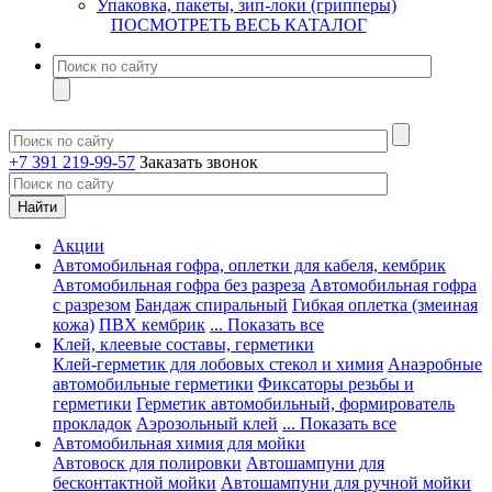
Упаковка, пакеты, зип-локи (грипперы)
ПОСМОТРЕТЬ ВЕСЬ КАТАЛОГ
+7 391 219-99-57
Заказать звонок
Акции
Автомобильная гофра, оплетки для кабеля, кембрик
Автомобильная гофра без разреза
Автомобильная гофра
с разрезом
Бандаж спиральный
Гибкая оплетка (змеиная
кожа)
ПВХ кембрик
... Показать все
Клей, клеевые составы, герметики
Клей-герметик для лобовых стекол и химия
Анаэробные
автомобильные герметики
Фиксаторы резьбы и
герметики
Герметик автомобильный, формирователь
прокладок
Аэрозольный клей
... Показать все
Автомобильная химия для мойки
Автовоск для полировки
Автошампуни для
бесконтактной мойки
Автошампуни для ручной мойки