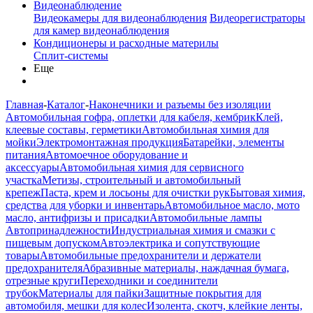
Видеонаблюдение
Видеокамеры для видеонаблюдения
Видеорегистраторы
для камер видеонаблюдения
Кондиционеры и расходные материлы
Сплит-системы
Еще
Главная
-
Каталог
-
Наконечники и разъемы без изоляции
Автомобильная гофра, оплетки для кабеля, кембрик
Клей,
клеевые составы, герметики
Автомобильная химия для
мойки
Электромонтажная продукция
Батарейки, элементы
питания
Автомоечное оборудование и
аксессуары
Автомобильная химия для сервисного
участка
Метизы, строительный и автомобильный
крепеж
Паста, крем и лосьоны для очистки рук
Бытовая химия,
средства для уборки и инвентарь
Автомобильное масло, мото
масло, антифризы и присадки
Автомобильные лампы
Автопринадлежности
Индустриальная химия и смазки с
пищевым допуском
Автоэлектрика и сопутствующие
товары
Автомобильные предохранители и держатели
предохранителя
Абразивные материалы, наждачная бумага,
отрезные круги
Переходники и соединители
трубок
Материалы для пайки
Защитные покрытия для
автомобиля, мешки для колес
Изолента, скотч, клейкие ленты,