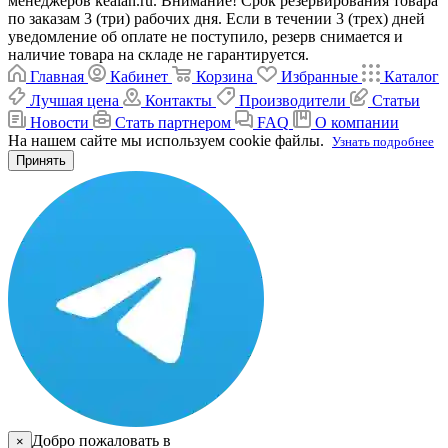
менеджеров kealan.ru. Внимание! Срок резервирования товара
по заказам 3 (три) рабочих дня. Если в течении 3 (трех) дней
уведомление об оплате не поступило, резерв снимается и
наличие товара на складе не гарантируется.
Главная
Кабинет
Корзина
Избранные
Каталог
Лучшая цена
Контакты
Производители
Статьи
Новости
Стать партнером
FAQ
О компании
На нашем сайте мы используем cookie файлы.
Узнать подробнее
Принять
Добро пожаловать в
×