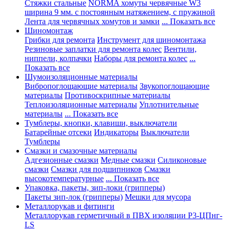
Стяжки стальные
NORMA хомуты червячные W3
ширина 9 мм. с постоянным натяжением, с пружиной
Лента для червячных хомутов и замки
... Показать все
Шиномонтаж
Грибки для ремонта
Инструмент для шиномонтажа
Резиновые заплатки для ремонта колес
Вентили,
ниппели, колпачки
Наборы для ремонта колес
...
Показать все
Шумоизоляционные материалы
Вибропоглощающие материалы
Звукопоглощающие
материалы
Противоскрипные материалы
Теплоизоляционные материалы
Уплотнительные
материалы
... Показать все
Тумблеры, кнопки, клавиши, выключатели
Батарейные отсеки
Индикаторы
Выключатели
Тумблеры
Смазки и смазочные материалы
Адгезионные смазки
Медные смазки
Силиконовые
смазки
Смазки для подшипников
Смазки
высокотемпературные
... Показать все
Упаковка, пакеты, зип-локи (грипперы)
Пакеты зип-лок (грипперы)
Мешки для мусора
Металлорукав и фитинги
Металлорукав герметичный в ПВХ изоляции Р3-ЦПнг-
LS