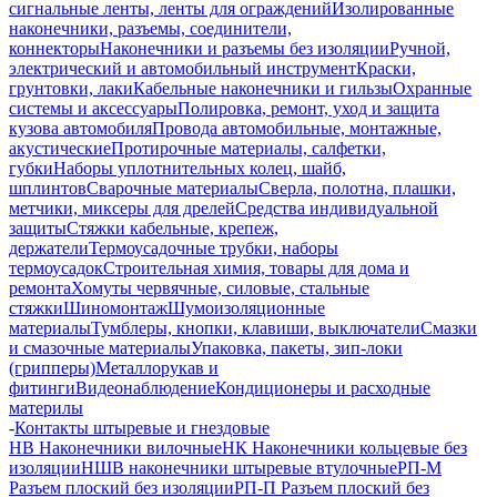
сигнальные ленты, ленты для ограждений
Изолированные
наконечники, разъемы, соединители,
коннекторы
Наконечники и разъемы без изоляции
Ручной,
электрический и автомобильный инструмент
Краски,
грунтовки, лаки
Кабельные наконечники и гильзы
Охранные
системы и аксессуары
Полировка, ремонт, уход и защита
кузова автомобиля
Провода автомобильные, монтажные,
акустические
Протирочные материалы, салфетки,
губки
Наборы уплотнительных колец, шайб,
шплинтов
Сварочные материалы
Сверла, полотна, плашки,
метчики, миксеры для дрелей
Средства индивидуальной
защиты
Стяжки кабельные, крепеж,
держатели
Термоусадочные трубки, наборы
термоусадок
Строительная химия, товары для дома и
ремонта
Хомуты червячные, силовые, стальные
стяжки
Шиномонтаж
Шумоизоляционные
материалы
Тумблеры, кнопки, клавиши, выключатели
Смазки
и смазочные материалы
Упаковка, пакеты, зип-локи
(грипперы)
Металлорукав и
фитинги
Видеонаблюдение
Кондиционеры и расходные
материлы
-
Контакты штыревые и гнездовые
НВ Наконечники вилочные
НК Наконечники кольцевые без
изоляции
НШВ наконечники штыревые втулочные
РП-М
Разъем плоский без изоляции
РП-П Разъем плоский без