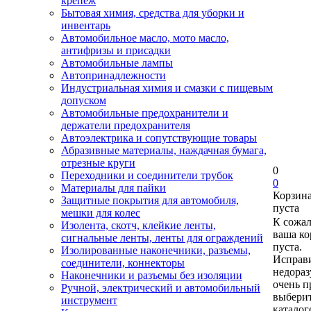
крепеж
Бытовая химия, средства для уборки и
инвентарь
Автомобильное масло, мото масло,
антифризы и присадки
Автомобильные лампы
Автопринадлежности
Индустриальная химия и смазки с пищевым
допуском
Автомобильные предохранители и
держатели предохранителя
Автоэлектрика и сопутствующие товары
Абразивные материалы, наждачная бумага,
отрезные круги
0
Переходники и соединители трубок
0
Материалы для пайки
Корзин
Защитные покрытия для автомобиля,
пуста
мешки для колес
К сожа
Изолента, скотч, клейкие ленты,
ваша ко
сигнальные ленты, ленты для ограждений
пуста.
Изолированные наконечники, разъемы,
Исправи
соединители, коннекторы
недора
Наконечники и разъемы без изоляции
очень п
Ручной, электрический и автомобильный
выберит
инструмент
каталог