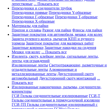
лепестковые
... Показать все
Переходники и соединители трубок
Переходники прямые
Переходники Y-образные
Переходники Г-образные
Переходники Т-образные
Переходники Х-образные
Материалы для пайки
Припои и сплавы
Разное для пайки
Флюсы для пайки
Защитные покрытия для автомобиля, мешки для колес
Защита рулевого колеса, рычагов КПП и ручного
тормоза
Защитное покрытие для малярных работ
Защитные коврики
Защитные накидки на сидения
Мешки для колес
... Показать все
Изолента, скотч, клейкие ленты, сигнальные ленты,
ленты для ограждений
Изоляционные ленты
Светоотражающие, разметочные и
оградительные ленты
Алюминиевые и
металлизированные ленты
Двухсторонний скотч
автомобильный
Двухсторонний скотч монтажный
...
Показать все
Изолированные наконечники, разъемы, соединители,
коннекторы
ГСИ Гильзы соединительные изолированные
ГСИ-Т
Гильзы соединительные в термоусадочной изоляции
ГСИ-ТП Гильзы соединительные изолированный с
термоусадкой и припоем
ГСИ(н) Гильзы