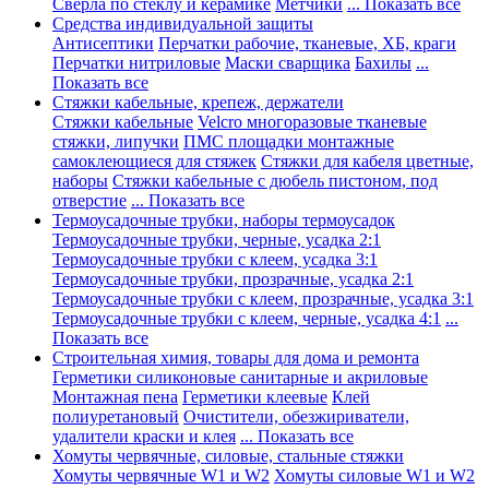
Сверла по стеклу и керамике
Метчики
... Показать все
Средства индивидуальной защиты
Антисептики
Перчатки рабочие, тканевые, ХБ, краги
Перчатки нитриловые
Маски сварщика
Бахилы
...
Показать все
Стяжки кабельные, крепеж, держатели
Стяжки кабельные
Velcro многоразовые тканевые
стяжки, липучки
ПМС площадки монтажные
самоклеющиеся для стяжек
Стяжки для кабеля цветные,
наборы
Стяжки кабельные с дюбель пистоном, под
отверстие
... Показать все
Термоусадочные трубки, наборы термоусадок
Термоусадочные трубки, черные, усадка 2:1
Термоусадочные трубки с клеем, усадка 3:1
Термоусадочные трубки, прозрачные, усадка 2:1
Термоусадочные трубки с клеем, прозрачные, усадка 3:1
Термоусадочные трубки с клеем, черные, усадка 4:1
...
Показать все
Строительная химия, товары для дома и ремонта
Герметики силиконовые санитарные и акриловые
Монтажная пена
Герметики клеевые
Клей
полиуретановый
Очистители, обезжириватели,
удалители краски и клея
... Показать все
Хомуты червячные, силовые, стальные стяжки
Хомуты червячные W1 и W2
Хомуты силовые W1 и W2