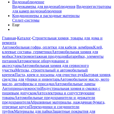
Видеонаблюдение
Видеокамеры для видеонаблюдения
Видеорегистраторы
для камер видеонаблюдения
Кондиционеры и расходные материлы
Сплит-системы
Еще
Главная
-
Каталог
-
Строительная химия, товары для дома и
ремонта
Автомобильная гофра, оплетки для кабеля, кембрик
Клей,
клеевые составы, герметики
Автомобильная химия для
мойки
Электромонтажная продукция
Батарейки, элементы
питания
Автомоечное оборудование и
аксессуары
Автомобильная химия для сервисного
участка
Метизы, строительный и автомобильный
крепеж
Паста, крем и лосьоны для очистки рук
Бытовая химия,
средства для уборки и инвентарь
Автомобильное масло, мото
масло, антифризы и присадки
Автомобильные лампы
Автопринадлежности
Индустриальная химия и смазки с
пищевым допуском
Автоэлектрика и сопутствующие
товары
Автомобильные предохранители и держатели
предохранителя
Абразивные материалы, наждачная бумага,
отрезные круги
Переходники и соединители
трубок
Материалы для пайки
Защитные покрытия для