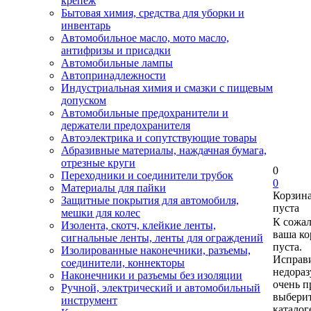
крепеж
Бытовая химия, средства для уборки и
инвентарь
Автомобильное масло, мото масло,
антифризы и присадки
Автомобильные лампы
Автопринадлежности
Индустриальная химия и смазки с пищевым
допуском
Автомобильные предохранители и
держатели предохранителя
Автоэлектрика и сопутствующие товары
Абразивные материалы, наждачная бумага,
отрезные круги
0
Переходники и соединители трубок
0
Материалы для пайки
Корзин
Защитные покрытия для автомобиля,
пуста
мешки для колес
К сожа
Изолента, скотч, клейкие ленты,
ваша ко
сигнальные ленты, ленты для ограждений
пуста.
Изолированные наконечники, разъемы,
Исправи
соединители, коннекторы
недора
Наконечники и разъемы без изоляции
очень п
Ручной, электрический и автомобильный
выберит
инструмент
каталог