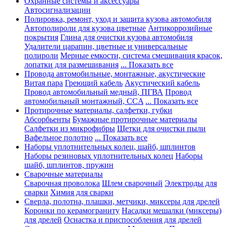
Охранные системы и аксессуары
Автосигнализации
Полировка, ремонт, уход и защита кузова автомобиля
Автополироли для кузова цветные
Антикоррозийные
покрытия
Глина для очистки кузова автомобиля
Удалители царапин, цветные и универсальные
полироли
Мерные емкости, система смешивания красок,
лопатки для размешивания
... Показать все
Провода автомобильные, монтажные, акустические
Витая пара
Греющий кабель
Акустический кабель
Провод автомобильный медный, ПГВА
Провод
автомобильный монтажный, CCA
... Показать все
Протирочные материалы, салфетки, губки
Абсорбьенты
Бумажные протирочные материалы
Салфетки из микрофибры
Щетки для очистки пыли
Вафельное полотно
... Показать все
Наборы уплотнительных колец, шайб, шплинтов
Наборы резиновых уплотнительных колец
Наборы
шайб, шплинтов, пружин
Сварочные материалы
Сварочная проволока
Шлем сварочный
Электроды для
сварки
Химия для сварки
Сверла, полотна, плашки, метчики, миксеры для дрелей
Коронки по керамограниту
Насадки мешалки (миксеры)
для дрелей
Оснастка и приспособления для дрелей