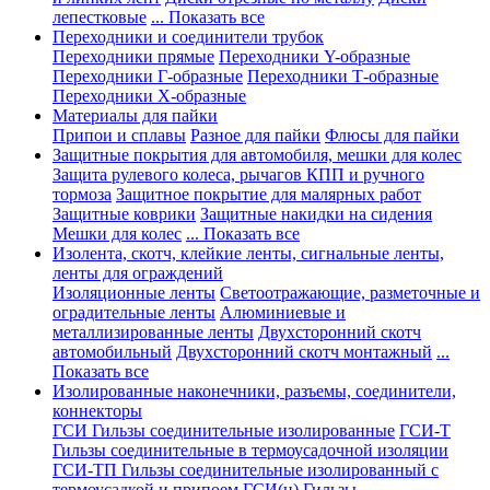
лепестковые
... Показать все
Переходники и соединители трубок
Переходники прямые
Переходники Y-образные
Переходники Г-образные
Переходники Т-образные
Переходники Х-образные
Материалы для пайки
Припои и сплавы
Разное для пайки
Флюсы для пайки
Защитные покрытия для автомобиля, мешки для колес
Защита рулевого колеса, рычагов КПП и ручного
тормоза
Защитное покрытие для малярных работ
Защитные коврики
Защитные накидки на сидения
Мешки для колес
... Показать все
Изолента, скотч, клейкие ленты, сигнальные ленты,
ленты для ограждений
Изоляционные ленты
Светоотражающие, разметочные и
оградительные ленты
Алюминиевые и
металлизированные ленты
Двухсторонний скотч
автомобильный
Двухсторонний скотч монтажный
...
Показать все
Изолированные наконечники, разъемы, соединители,
коннекторы
ГСИ Гильзы соединительные изолированные
ГСИ-Т
Гильзы соединительные в термоусадочной изоляции
ГСИ-ТП Гильзы соединительные изолированный с
термоусадкой и припоем
ГСИ(н) Гильзы