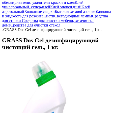
обезжириватели, удалители краски и клея
Клей
универсальный, супер-клей
Клей эпоксидный
Клей
аэрозольный
Холодные сварки
Бытовая химия
Газовые баллоны
и жидкость для розжига
Кисти
Светодиодные лампы
Средства
для стирки
Средства для очистки мебели, химчистка
дома
Средства для очистки стекол
-
GRASS Dos Gel дезинфицирующий чистящий гель, 1 кг.
GRASS Dos Gel дезинфицирующий
чистящий гель, 1 кг.