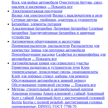
Воск для мойки автомобиля
Очистители битума, смол,
наклеек и насекомых
... Показать все
Электромонтажная продукция
Вилки для электросетей
Вилки с выключателем и реле
Сетевые шнуры, тройники, адаптеры и удлинители
Батарейки, элементы питания
Алкалиновые батарейки
Литиевые батарейки
Солевые
батарейки
Аккумуляторные батарейки и зарядные
устройства
Автомоечное оборудование и аксессуары
Пневмораспылители, распылители
Распылители для
химчистки
Замша для протирки автомобиля
Пенообразующие насадки
Салфетки из микрофибры для
автомобиля
... Показать все
Автомобильная химия для сервисного участка
Герметики радиатора и устранители течи
Клеи
универсальные, эпоксидные смолы, цианоакрилаты
Клей для лобовых стекол, наборы для ремонта
Обслуживание автомобиля в зимний период
Обслуживание тормозной системы
... Показать все
Метизы, строительный и автомобильный крепеж
Анкерная техника
Анкер клиновой с гайкой
Анкерный
болт с гайкой
Анкерный болт с шестигранной головкой
Болты
Болты с полной резьбой, шестигранная головка,
оцинкованные, DIN933, ГОСТ 7798-70