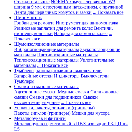
Стяжки стальные
NORMA хомуты червячные W3
ширина 9 мм. с постоянным натяжением, с пружиной
Лента для червячных хомутов и замки
... Показать все
Шиномонтаж
Грибки для ремонта
Инструмент для шиномонтажа
Резиновые заплатки для ремонта колес
Вентили,
ниппели, колпачки
Наборы для ремонта колес
...
Показать все
Шумоизоляционные материалы
Вибропоглощающие материалы
Звукопоглощающие
материалы
Противоскрипные материалы
Теплоизоляционные материалы
Уплотнительные
материалы
... Показать все
Тумблеры, кнопки, клавиши, выключатели
Батарейные отсеки
Индикаторы
Выключатели
Тумблеры
Смазки и смазочные материалы
Адгезионные смазки
Медные смазки
Силиконовые
смазки
Смазки для подшипников
Смазки
высокотемпературные
... Показать все
Упаковка, пакеты, зип-локи (грипперы)
Пакеты зип-лок (грипперы)
Мешки для мусора
Металлорукав и фитинги
Металлорукав герметичный в ПВХ изоляции Р3-ЦПнг-
LS