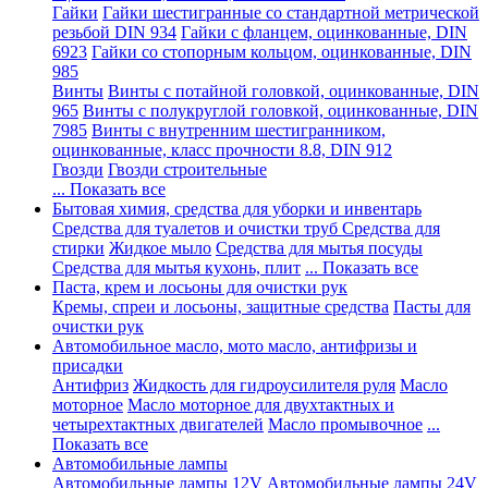
Гайки
Гайки шестигранные со стандартной метрической
резьбой DIN 934
Гайки с фланцем, оцинкованные, DIN
6923
Гайки со стопорным кольцом, оцинкованные, DIN
985
Винты
Винты с потайной головкой, оцинкованные, DIN
965
Винты с полукруглой головкой, оцинкованные, DIN
7985
Винты с внутренним шестигранником,
оцинкованные, класс прочности 8.8, DIN 912
Гвозди
Гвозди строительные
... Показать все
Бытовая химия, средства для уборки и инвентарь
Средства для туалетов и очистки труб
Средства для
стирки
Жидкое мыло
Средства для мытья посуды
Средства для мытья кухонь, плит
... Показать все
Паста, крем и лосьоны для очистки рук
Кремы, спреи и лосьоны, защитные средства
Пасты для
очистки рук
Автомобильное масло, мото масло, антифризы и
присадки
Антифриз
Жидкость для гидроусилителя руля
Масло
моторное
Масло моторное для двухтактных и
четырехтактных двигателей
Масло промывочное
...
Показать все
Автомобильные лампы
Автомобильные лампы 12V
Автомобильные лампы 24V