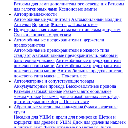
Разъемы для ламп дополнительного освещения
Разъемы
для галогеновых ламп
Ксеноновые лампы
Автопринадлежности
Автомобильные удлинители
Автомобильный молдинг
Аптечки
Воронки
Жилеты
... Показать все
Индустриальная химия и смазки с пищевым допуском
Смазки с пищевым допуском
Автомобильные предохранители и держатели
предохранителя
Автомобильные предохранители ножевого типа
стандарт
Автомобильные предохранители, наборы и
блистерная упаковка
Автомобильные предохранители
ножевого типа мини
Автомобильные предохранители
ножевого типа микро
Автомобильные предохранители
ножевого типа макси
... Показать все
Автоэлектрика и сопутствующие товары
Аккумуляторные провода
Высоковольтные провода
Разъемы автомобильные
Разъемы автомобильные
межжгутовые
Разъемы для автомобильных ламп, фар,
противотуманных фар
... Показать все
Абразивные материалы, наждачная бумага, отрезные
круги
Насадки для УШМ и дрели для полировки
Щетки и
корщетки для дрелей и УШМ
Диск для удаления наклеек
и липких лент
Диски отрезные по металлу
Диски