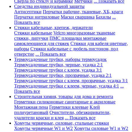
Сверла по стеклу и керамике
Метчики
... Показать все
Средства индивидуальной защиты
Антисептики
Перчатки рабочие, тканевые, ХБ, краги
Перчатки нитриловые
Маски сварщика
Бахилы
...
Показать все
Стяжки кабельные, крепеж, держатели
Стяжки кабельные
Velcro многоразовые тканевые
стяжки, липучки
ПМС площадки монтажные
самоклеющиеся для стяжек
Стяжки для кабеля цветные,
наборы
Стяжки кабельные с дюбель пистоном, под
отверстие
... Показать все
Термоусадочные трубки, наборы термоусадок
Термоусадочные трубки, черные, усадка 2:1
Термоусадочные трубки с клеем, усадка 3:1
Термоусадочные трубки, прозрачные, усадка 2:1
Термоусадочные трубки с клеем, прозрачные, усадка 3:1
Термоусадочные трубки с клеем, черные, усадка 4:1
...
Показать все
Строительная химия, товары для дома и ремонта
Герметики силиконовые санитарные и акриловые
Монтажная пена
Герметики клеевые
Клей
полиуретановый
Очистители, обезжириватели,
удалители краски и клея
... Показать все
Хомуты червячные, силовые, стальные стяжки
Хомуты червячные W1 и W2
Хомуты силовые W1 и W2