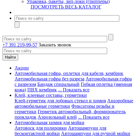
Упаковка, пакеты, зип-локи (грипперы)
ПОСМОТРЕТЬ ВЕСЬ КАТАЛОГ
+7 391 219-99-57
Заказать звонок
Акции
Автомобильная гофра, оплетки для кабеля, кембрик
Автомобильная гофра без разреза
Автомобильная гофра
с разрезом
Бандаж спиральный
Гибкая оплетка (змеиная
кожа)
ПВХ кембрик
... Показать все
Клей, клеевые составы, герметики
Клей-герметик для лобовых стекол и химия
Анаэробные
автомобильные герметики
Фиксаторы резьбы и
герметики
Герметик автомобильный, формирователь
прокладок
Аэрозольный клей
... Показать все
Автомобильная химия для мойки
Автовоск для полировки
Автошампуни для
бесконтактной мойки
Автошампуни для ручной мойки