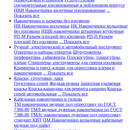
соединительные изолированные в нейлоновом корпусе
НВИ Наконечники вилочные изолированные
...
Показать все
Наконечники и разъемы без изоляции
НВ Наконечники вилочные
НК Наконечники кольцевые
без изоляции
НШВ наконечники штыревые втулочные
РП-М Разъем плоский без изоляции
РП-П Разъем
плоский без изоляции
... Показать все
Ручной, электрический и автомобильный инструмент
Отвертки и наборы отверток
Шуруповерты,
перфораторы, гайковерты
Плоскогубцы, тонкогубцы,
клещи
Стрипперы, инструменты для снятия изоляции
Кримперы и пресс-клещи для опрессовки клемм и
наконечников
... Показать все
Краски, грунтовки, лаки
Грунтовки-спрей
Жидкая резина
Защитная удаляемая
краска
Краска-карандаш для ремонта царапин
Краска-
спрей автомобильная
... Показать все
Кабельные наконечники и гильзы
ТМ наконечники медные под опрессовку по ГОСТ
7386-80
ТМЛ медные луженые наконечники по ГОСТ
7386-80
ТМЛс наконечники луженые под опрессовку
стандарт КВТ
ПМ Наконечники кольцевые кабельные
медные под пайку