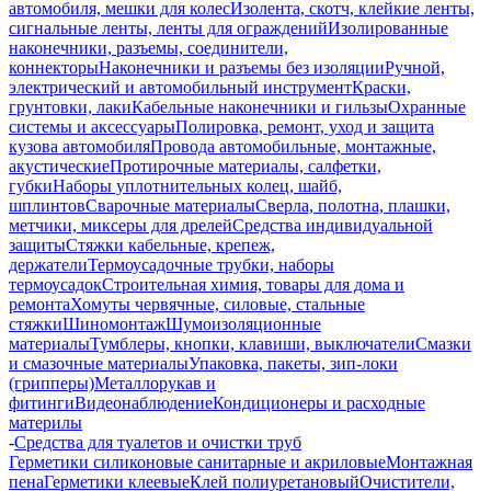
автомобиля, мешки для колес
Изолента, скотч, клейкие ленты,
сигнальные ленты, ленты для ограждений
Изолированные
наконечники, разъемы, соединители,
коннекторы
Наконечники и разъемы без изоляции
Ручной,
электрический и автомобильный инструмент
Краски,
грунтовки, лаки
Кабельные наконечники и гильзы
Охранные
системы и аксессуары
Полировка, ремонт, уход и защита
кузова автомобиля
Провода автомобильные, монтажные,
акустические
Протирочные материалы, салфетки,
губки
Наборы уплотнительных колец, шайб,
шплинтов
Сварочные материалы
Сверла, полотна, плашки,
метчики, миксеры для дрелей
Средства индивидуальной
защиты
Стяжки кабельные, крепеж,
держатели
Термоусадочные трубки, наборы
термоусадок
Строительная химия, товары для дома и
ремонта
Хомуты червячные, силовые, стальные
стяжки
Шиномонтаж
Шумоизоляционные
материалы
Тумблеры, кнопки, клавиши, выключатели
Смазки
и смазочные материалы
Упаковка, пакеты, зип-локи
(грипперы)
Металлорукав и
фитинги
Видеонаблюдение
Кондиционеры и расходные
материлы
-
Средства для туалетов и очистки труб
Герметики силиконовые санитарные и акриловые
Монтажная
пена
Герметики клеевые
Клей полиуретановый
Очистители,