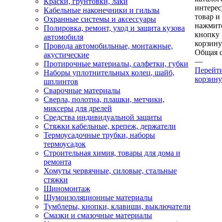
Краски, грунтовки, лаки
интере
Кабельные наконечники и гильзы
товар и
Охранные системы и аксессуары
нажмит
Полировка, ремонт, уход и защита кузова
кнопку
автомобиля
корзину
Провода автомобильные, монтажные,
Общая 
акустические
—
Протирочные материалы, салфетки, губки
Перейт
Наборы уплотнительных колец, шайб,
корзину
шплинтов
Сварочные материалы
Сверла, полотна, плашки, метчики,
миксеры для дрелей
Средства индивидуальной защиты
Стяжки кабельные, крепеж, держатели
Термоусадочные трубки, наборы
термоусадок
Строительная химия, товары для дома и
ремонта
Хомуты червячные, силовые, стальные
стяжки
Шиномонтаж
Шумоизоляционные материалы
Тумблеры, кнопки, клавиши, выключатели
Смазки и смазочные материалы