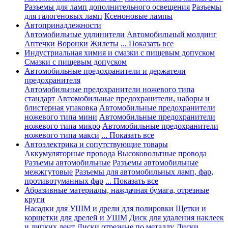
Разъемы для ламп дополнительного освещения
Разъемы
для галогеновых ламп
Ксеноновые лампы
Автопринадлежности
Автомобильные удлинители
Автомобильный молдинг
Аптечки
Воронки
Жилеты
... Показать все
Индустриальная химия и смазки с пищевым допуском
Смазки с пищевым допуском
Автомобильные предохранители и держатели
предохранителя
Автомобильные предохранители ножевого типа
стандарт
Автомобильные предохранители, наборы и
блистерная упаковка
Автомобильные предохранители
ножевого типа мини
Автомобильные предохранители
ножевого типа микро
Автомобильные предохранители
ножевого типа макси
... Показать все
Автоэлектрика и сопутствующие товары
Аккумуляторные провода
Высоковольтные провода
Разъемы автомобильные
Разъемы автомобильные
межжгутовые
Разъемы для автомобильных ламп, фар,
противотуманных фар
... Показать все
Абразивные материалы, наждачная бумага, отрезные
круги
Насадки для УШМ и дрели для полировки
Щетки и
корщетки для дрелей и УШМ
Диск для удаления наклеек
и липких лент
Диски отрезные по металлу
Диски