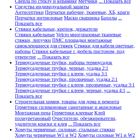
Сверла по стеклу и керамике
Метчики
... Показать все
Средства индивидуальной защиты
Антисептики
Перчатки рабочие, тканевые, ХБ, краги
Перчатки нитриловые
Маски сварщика
Бахилы
...
Показать все
Стяжки кабельные, крепеж, держатели
Стяжки кабельные
Velcro многоразовые тканевые
стяжки, липучки
ПМС площадки монтажные
самоклеющиеся для стяжек
Стяжки для кабеля цветные,
наборы
Стяжки кабельные с дюбель пистоном, под
отверстие
... Показать все
Термоусадочные трубки, наборы термоусадок
Термоусадочные трубки, черные, усадка 2:1
Термоусадочные трубки с клеем, усадка 3:1
Термоусадочные трубки, прозрачные, усадка 2:1
Термоусадочные трубки с клеем, прозрачные, усадка 3:1
Термоусадочные трубки с клеем, черные, усадка 4:1
...
Показать все
Строительная химия, товары для дома и ремонта
Герметики силиконовые санитарные и акриловые
Монтажная пена
Герметики клеевые
Клей
полиуретановый
Очистители, обезжириватели,
удалители краски и клея
... Показать все
Хомуты червячные, силовые, стальные стяжки
Хомуты червячные W1 и W2
Хомуты силовые W1 и W2