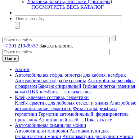
Упаковка, пакеты, зип-локи (грипперы)
ПОСМОТРЕТЬ ВЕСЬ КАТАЛОГ
+7 391 219-99-57
Заказать звонок
Акции
Автомобильная гофра, оплетки для кабеля, кембрик
Автомобильная гофра без разреза
Автомобильная гофра
с разрезом
Бандаж спиральный
Гибкая оплетка (змеиная
кожа)
ПВХ кембрик
... Показать все
Клей, клеевые составы, герметики
Клей-герметик для лобовых стекол и химия
Анаэробные
автомобильные герметики
Фиксаторы резьбы и
герметики
Герметик автомобильный, формирователь
прокладок
Аэрозольный клей
... Показать все
Автомобильная химия для мойки
Автовоск для полировки
Автошампуни для
бесконтактной мойки
Автошампуни для ручной мойки