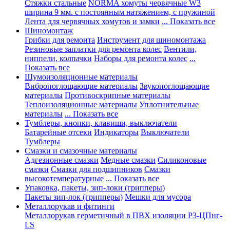
Стяжки стальные
NORMA хомуты червячные W3
ширина 9 мм. с постоянным натяжением, с пружиной
Лента для червячных хомутов и замки
... Показать все
Шиномонтаж
Грибки для ремонта
Инструмент для шиномонтажа
Резиновые заплатки для ремонта колес
Вентили,
ниппели, колпачки
Наборы для ремонта колес
...
Показать все
Шумоизоляционные материалы
Вибропоглощающие материалы
Звукопоглощающие
материалы
Противоскрипные материалы
Теплоизоляционные материалы
Уплотнительные
материалы
... Показать все
Тумблеры, кнопки, клавиши, выключатели
Батарейные отсеки
Индикаторы
Выключатели
Тумблеры
Смазки и смазочные материалы
Адгезионные смазки
Медные смазки
Силиконовые
смазки
Смазки для подшипников
Смазки
высокотемпературные
... Показать все
Упаковка, пакеты, зип-локи (грипперы)
Пакеты зип-лок (грипперы)
Мешки для мусора
Металлорукав и фитинги
Металлорукав герметичный в ПВХ изоляции Р3-ЦПнг-
LS