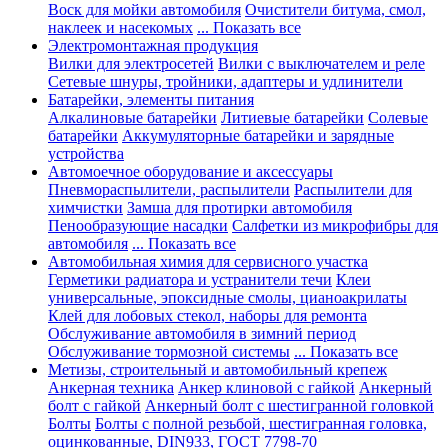
Воск для мойки автомобиля
Очистители битума, смол,
наклеек и насекомых
... Показать все
Электромонтажная продукция
Вилки для электросетей
Вилки с выключателем и реле
Сетевые шнуры, тройники, адаптеры и удлинители
Батарейки, элементы питания
Алкалиновые батарейки
Литиевые батарейки
Солевые
батарейки
Аккумуляторные батарейки и зарядные
устройства
Автомоечное оборудование и аксессуары
Пневмораспылители, распылители
Распылители для
химчистки
Замша для протирки автомобиля
Пенообразующие насадки
Салфетки из микрофибры для
автомобиля
... Показать все
Автомобильная химия для сервисного участка
Герметики радиатора и устранители течи
Клеи
универсальные, эпоксидные смолы, цианоакрилаты
Клей для лобовых стекол, наборы для ремонта
Обслуживание автомобиля в зимний период
Обслуживание тормозной системы
... Показать все
Метизы, строительный и автомобильный крепеж
Анкерная техника
Анкер клиновой с гайкой
Анкерный
болт с гайкой
Анкерный болт с шестигранной головкой
Болты
Болты с полной резьбой, шестигранная головка,
оцинкованные, DIN933, ГОСТ 7798-70