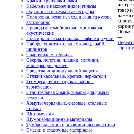
Краски, грунтовки, лаки
интере
Кабельные наконечники и гильзы
товар и
Охранные системы и аксессуары
нажмит
Полировка, ремонт, уход и защита кузова
кнопку
автомобиля
корзину
Провода автомобильные, монтажные,
Общая 
акустические
—
Протирочные материалы, салфетки, губки
Перейт
Наборы уплотнительных колец, шайб,
корзину
шплинтов
Сварочные материалы
Сверла, полотна, плашки, метчики,
миксеры для дрелей
Средства индивидуальной защиты
Стяжки кабельные, крепеж, держатели
Термоусадочные трубки, наборы
термоусадок
Строительная химия, товары для дома и
ремонта
Хомуты червячные, силовые, стальные
стяжки
Шиномонтаж
Шумоизоляционные материалы
Тумблеры, кнопки, клавиши, выключатели
Смазки и смазочные материалы