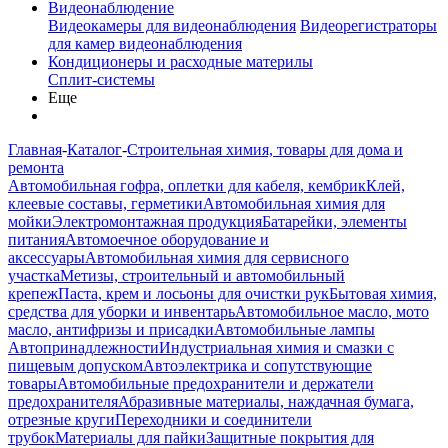
Видеонаблюдение
Видеокамеры для видеонаблюдения
Видеорегистраторы
для камер видеонаблюдения
Кондиционеры и расходные материлы
Сплит-системы
Еще
Главная
-
Каталог
-
Строительная химия, товары для дома и
ремонта
Автомобильная гофра, оплетки для кабеля, кембрик
Клей,
клеевые составы, герметики
Автомобильная химия для
мойки
Электромонтажная продукция
Батарейки, элементы
питания
Автомоечное оборудование и
аксессуары
Автомобильная химия для сервисного
участка
Метизы, строительный и автомобильный
крепеж
Паста, крем и лосьоны для очистки рук
Бытовая химия,
средства для уборки и инвентарь
Автомобильное масло, мото
масло, антифризы и присадки
Автомобильные лампы
Автопринадлежности
Индустриальная химия и смазки с
пищевым допуском
Автоэлектрика и сопутствующие
товары
Автомобильные предохранители и держатели
предохранителя
Абразивные материалы, наждачная бумага,
отрезные круги
Переходники и соединители
трубок
Материалы для пайки
Защитные покрытия для