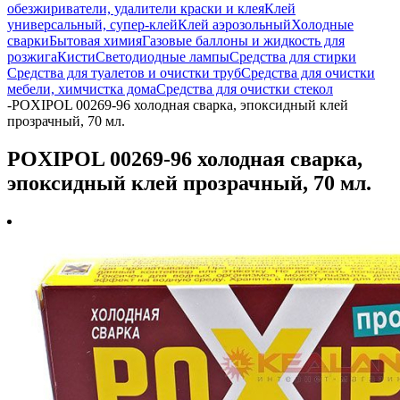
обезжириватели, удалители краски и клея
Клей
универсальный, супер-клей
Клей аэрозольный
Холодные
сварки
Бытовая химия
Газовые баллоны и жидкость для
розжига
Кисти
Светодиодные лампы
Средства для стирки
Средства для туалетов и очистки труб
Средства для очистки
мебели, химчистка дома
Средства для очистки стекол
-
POXIPOL 00269-96 холодная сварка, эпоксидный клей
прозрачный, 70 мл.
POXIPOL 00269-96 холодная сварка,
эпоксидный клей прозрачный, 70 мл.