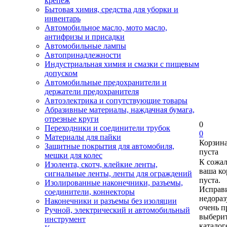
крепеж
Бытовая химия, средства для уборки и
инвентарь
Автомобильное масло, мото масло,
антифризы и присадки
Автомобильные лампы
Автопринадлежности
Индустриальная химия и смазки с пищевым
допуском
Автомобильные предохранители и
держатели предохранителя
Автоэлектрика и сопутствующие товары
Абразивные материалы, наждачная бумага,
отрезные круги
0
Переходники и соединители трубок
0
Материалы для пайки
Корзин
Защитные покрытия для автомобиля,
пуста
мешки для колес
К сожа
Изолента, скотч, клейкие ленты,
ваша ко
сигнальные ленты, ленты для ограждений
пуста.
Изолированные наконечники, разъемы,
Исправи
соединители, коннекторы
недора
Наконечники и разъемы без изоляции
очень п
Ручной, электрический и автомобильный
выберит
инструмент
каталог