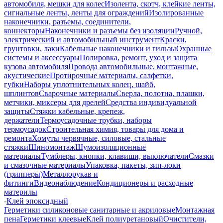
автомобиля, мешки для колес
Изолента, скотч, клейкие ленты,
сигнальные ленты, ленты для ограждений
Изолированные
наконечники, разъемы, соединители,
коннекторы
Наконечники и разъемы без изоляции
Ручной,
электрический и автомобильный инструмент
Краски,
грунтовки, лаки
Кабельные наконечники и гильзы
Охранные
системы и аксессуары
Полировка, ремонт, уход и защита
кузова автомобиля
Провода автомобильные, монтажные,
акустические
Протирочные материалы, салфетки,
губки
Наборы уплотнительных колец, шайб,
шплинтов
Сварочные материалы
Сверла, полотна, плашки,
метчики, миксеры для дрелей
Средства индивидуальной
защиты
Стяжки кабельные, крепеж,
держатели
Термоусадочные трубки, наборы
термоусадок
Строительная химия, товары для дома и
ремонта
Хомуты червячные, силовые, стальные
стяжки
Шиномонтаж
Шумоизоляционные
материалы
Тумблеры, кнопки, клавиши, выключатели
Смазки
и смазочные материалы
Упаковка, пакеты, зип-локи
(грипперы)
Металлорукав и
фитинги
Видеонаблюдение
Кондиционеры и расходные
материлы
-
Клей эпоксидный
Герметики силиконовые санитарные и акриловые
Монтажная
пена
Герметики клеевые
Клей полиуретановый
Очистители,