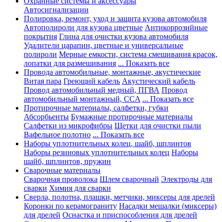
Охранные системы и аксессуары
Автосигнализации
Полировка, ремонт, уход и защита кузова автомобиля
Автополироли для кузова цветные
Антикоррозийные
покрытия
Глина для очистки кузова автомобиля
Удалители царапин, цветные и универсальные
полироли
Мерные емкости, система смешивания красок,
лопатки для размешивания
... Показать все
Провода автомобильные, монтажные, акустические
Витая пара
Греющий кабель
Акустический кабель
Провод автомобильный медный, ПГВА
Провод
автомобильный монтажный, CCA
... Показать все
Протирочные материалы, салфетки, губки
Абсорбьенты
Бумажные протирочные материалы
Салфетки из микрофибры
Щетки для очистки пыли
Вафельное полотно
... Показать все
Наборы уплотнительных колец, шайб, шплинтов
Наборы резиновых уплотнительных колец
Наборы
шайб, шплинтов, пружин
Сварочные материалы
Сварочная проволока
Шлем сварочный
Электроды для
сварки
Химия для сварки
Сверла, полотна, плашки, метчики, миксеры для дрелей
Коронки по керамограниту
Насадки мешалки (миксеры)
для дрелей
Оснастка и приспособления для дрелей