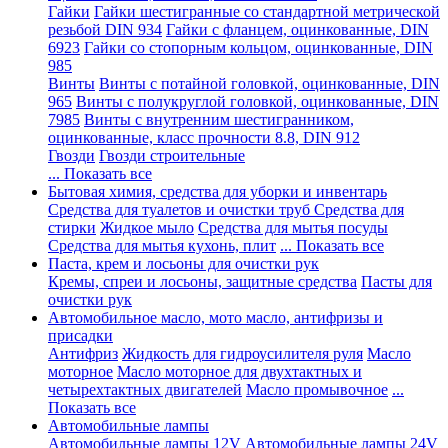
Гайки
Гайки шестигранные со стандартной метрической
резьбой DIN 934
Гайки с фланцем, оцинкованные, DIN
6923
Гайки со стопорным кольцом, оцинкованные, DIN
985
Винты
Винты с потайной головкой, оцинкованные, DIN
965
Винты с полукруглой головкой, оцинкованные, DIN
7985
Винты с внутренним шестигранником,
оцинкованные, класс прочности 8.8, DIN 912
Гвозди
Гвозди строительные
... Показать все
Бытовая химия, средства для уборки и инвентарь
Средства для туалетов и очистки труб
Средства для
стирки
Жидкое мыло
Средства для мытья посуды
Средства для мытья кухонь, плит
... Показать все
Паста, крем и лосьоны для очистки рук
Кремы, спреи и лосьоны, защитные средства
Пасты для
очистки рук
Автомобильное масло, мото масло, антифризы и
присадки
Антифриз
Жидкость для гидроусилителя руля
Масло
моторное
Масло моторное для двухтактных и
четырехтактных двигателей
Масло промывочное
...
Показать все
Автомобильные лампы
Автомобильные лампы 12V
Автомобильные лампы 24V