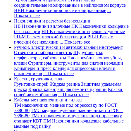
соединительные изолированные в нейлоновом корпусе
НВИ Наконечники вилочные изолированные
...
Показать все
Наконечники и разъемы без изоляции
НВ Наконечники вилочные
НК Наконечники кольцевые
без изоляции
НШВ наконечники штыревые втулочные
РП-М Разъем плоский без изоляции
РП-П Разъем
плоский без изоляции
... Показать все
Ручной, электрический и автомобильный инструмент
Отвертки и наборы отверток
Шуруповерты,
перфораторы, гайковерты
Плоскогубцы, тонкогубцы,
клещи
Стрипперы, инструменты для снятия изоляции
Кримперы и пресс-клещи для опрессовки клемм и
наконечников
... Показать все
Краски, грунтовки, лаки
Грунтовки-спрей
Жидкая резина
Защитная удаляемая
краска
Краска-карандаш для ремонта царапин
Краска-
спрей автомобильная
... Показать все
Кабельные наконечники и гильзы
ТМ наконечники медные под опрессовку по ГОСТ
7386-80
ТМЛ медные луженые наконечники по ГОСТ
7386-80
ТМЛс наконечники луженые под опрессовку
стандарт КВТ
ПМ Наконечники кольцевые кабельные
медные под пайку