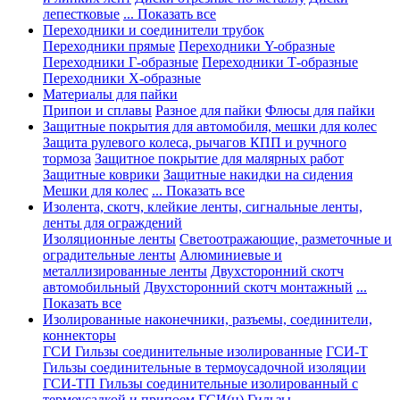
лепестковые
... Показать все
Переходники и соединители трубок
Переходники прямые
Переходники Y-образные
Переходники Г-образные
Переходники Т-образные
Переходники Х-образные
Материалы для пайки
Припои и сплавы
Разное для пайки
Флюсы для пайки
Защитные покрытия для автомобиля, мешки для колес
Защита рулевого колеса, рычагов КПП и ручного
тормоза
Защитное покрытие для малярных работ
Защитные коврики
Защитные накидки на сидения
Мешки для колес
... Показать все
Изолента, скотч, клейкие ленты, сигнальные ленты,
ленты для ограждений
Изоляционные ленты
Светоотражающие, разметочные и
оградительные ленты
Алюминиевые и
металлизированные ленты
Двухсторонний скотч
автомобильный
Двухсторонний скотч монтажный
...
Показать все
Изолированные наконечники, разъемы, соединители,
коннекторы
ГСИ Гильзы соединительные изолированные
ГСИ-Т
Гильзы соединительные в термоусадочной изоляции
ГСИ-ТП Гильзы соединительные изолированный с
термоусадкой и припоем
ГСИ(н) Гильзы