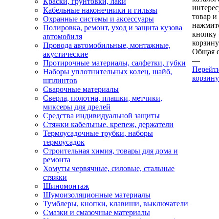
Краски, грунтовки, лаки
интере
Кабельные наконечники и гильзы
товар и
Охранные системы и аксессуары
нажмит
Полировка, ремонт, уход и защита кузова
кнопку
автомобиля
корзину
Провода автомобильные, монтажные,
Общая 
акустические
—
Протирочные материалы, салфетки, губки
Перейт
Наборы уплотнительных колец, шайб,
корзину
шплинтов
Сварочные материалы
Сверла, полотна, плашки, метчики,
миксеры для дрелей
Средства индивидуальной защиты
Стяжки кабельные, крепеж, держатели
Термоусадочные трубки, наборы
термоусадок
Строительная химия, товары для дома и
ремонта
Хомуты червячные, силовые, стальные
стяжки
Шиномонтаж
Шумоизоляционные материалы
Тумблеры, кнопки, клавиши, выключатели
Смазки и смазочные материалы