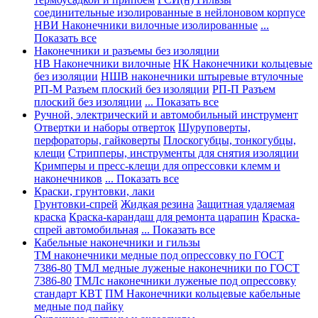
соединительные изолированные в нейлоновом корпусе
НВИ Наконечники вилочные изолированные
...
Показать все
Наконечники и разъемы без изоляции
НВ Наконечники вилочные
НК Наконечники кольцевые
без изоляции
НШВ наконечники штыревые втулочные
РП-М Разъем плоский без изоляции
РП-П Разъем
плоский без изоляции
... Показать все
Ручной, электрический и автомобильный инструмент
Отвертки и наборы отверток
Шуруповерты,
перфораторы, гайковерты
Плоскогубцы, тонкогубцы,
клещи
Стрипперы, инструменты для снятия изоляции
Кримперы и пресс-клещи для опрессовки клемм и
наконечников
... Показать все
Краски, грунтовки, лаки
Грунтовки-спрей
Жидкая резина
Защитная удаляемая
краска
Краска-карандаш для ремонта царапин
Краска-
спрей автомобильная
... Показать все
Кабельные наконечники и гильзы
ТМ наконечники медные под опрессовку по ГОСТ
7386-80
ТМЛ медные луженые наконечники по ГОСТ
7386-80
ТМЛс наконечники луженые под опрессовку
стандарт КВТ
ПМ Наконечники кольцевые кабельные
медные под пайку