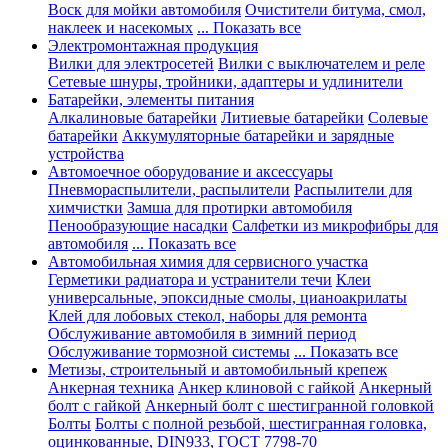
Воск для мойки автомобиля
Очистители битума, смол,
наклеек и насекомых
... Показать все
Электромонтажная продукция
Вилки для электросетей
Вилки с выключателем и реле
Сетевые шнуры, тройники, адаптеры и удлинители
Батарейки, элементы питания
Алкалиновые батарейки
Литиевые батарейки
Солевые
батарейки
Аккумуляторные батарейки и зарядные
устройства
Автомоечное оборудование и аксессуары
Пневмораспылители, распылители
Распылители для
химчистки
Замша для протирки автомобиля
Пенообразующие насадки
Салфетки из микрофибры для
автомобиля
... Показать все
Автомобильная химия для сервисного участка
Герметики радиатора и устранители течи
Клеи
универсальные, эпоксидные смолы, цианоакрилаты
Клей для лобовых стекол, наборы для ремонта
Обслуживание автомобиля в зимний период
Обслуживание тормозной системы
... Показать все
Метизы, строительный и автомобильный крепеж
Анкерная техника
Анкер клиновой с гайкой
Анкерный
болт с гайкой
Анкерный болт с шестигранной головкой
Болты
Болты с полной резьбой, шестигранная головка,
оцинкованные, DIN933, ГОСТ 7798-70