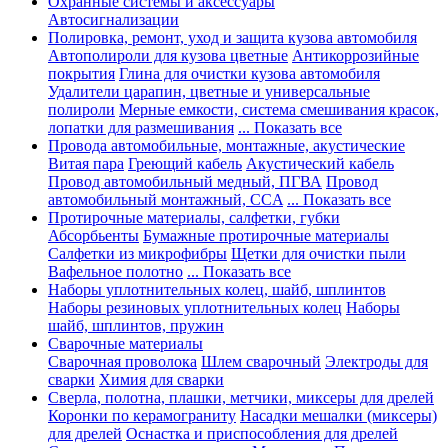
Охранные системы и аксессуары
Автосигнализации
Полировка, ремонт, уход и защита кузова автомобиля
Автополироли для кузова цветные
Антикоррозийные
покрытия
Глина для очистки кузова автомобиля
Удалители царапин, цветные и универсальные
полироли
Мерные емкости, система смешивания красок,
лопатки для размешивания
... Показать все
Провода автомобильные, монтажные, акустические
Витая пара
Греющий кабель
Акустический кабель
Провод автомобильный медный, ПГВА
Провод
автомобильный монтажный, CCA
... Показать все
Протирочные материалы, салфетки, губки
Абсорбьенты
Бумажные протирочные материалы
Салфетки из микрофибры
Щетки для очистки пыли
Вафельное полотно
... Показать все
Наборы уплотнительных колец, шайб, шплинтов
Наборы резиновых уплотнительных колец
Наборы
шайб, шплинтов, пружин
Сварочные материалы
Сварочная проволока
Шлем сварочный
Электроды для
сварки
Химия для сварки
Сверла, полотна, плашки, метчики, миксеры для дрелей
Коронки по керамограниту
Насадки мешалки (миксеры)
для дрелей
Оснастка и приспособления для дрелей