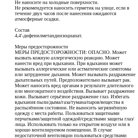
Не наносите на холодные поверхности.
Не рекомендуется наносить герметик на улице, если в
течение двух часов после нанесения ожидаются
атмосферные осадки.
Состав
4,4'-дифенилметандиизоцианат.
Меры предосторожности
МЕРЫ ПРЕДОСТОРОЖНОСТИ: ОПАСНО. Может
вызвать кожную аллергическую реакцию. Может
нанести вред при вдыхании. При вдыхании может
вызывать аллергические или астматические симптомы
или затруднение дыхания. Может вызывать раздражение
дыхательных путей. Предположительно вызывает рак.
Может наносить вред органам в результате длительного
или многократного воздействия. Вызывает раздражение
кожи. Вызывает серьёзное раздражение глаз. Избегать
вдыхания пыли/дыма/газа/тумана/паров/вещества в
распылённом состоянии. Не выносить загрязнённую
одежду с места работы. Пользоваться защитными
перчатками/защитной одеждой/средствами защиты глаз/
лица. Использовать только на открытом воздухе или в
хорошо вентилируемом помещении. В случае
недостаточной вентиляции пользоваться средствами