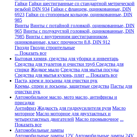
Гайки
Гайки шестигранные со стандартной метрической
резьбой DIN 934
Гайки с фланцем, оцинкованные, DIN
6923
Гайки со стопорным кольцом, оцинкованные, DIN
985
Винты
Винты с потайной головкой, оцинкованные, DIN
965
Винты с полукруглой головкой, оцинкованные, DIN
7985
Винты с внутренним шестигранником,
оцинкованные, класс прочности 8.8, DIN 912
Гвозди
Гвозди строительные
... Показать все
Бытовая химия, средства для уборки и инвентарь
Средства для туалетов и очистки труб
Средства для
стирки
Жидкое мыло
Средства для мытья посуды
Средства для мытья кухонь, плит
... Показать все
Паста, крем и лосьоны для очистки рук
Кремы, спреи и лосьоны, защитные средства
Пасты для
очистки рук
Автомобильное масло, мото масло, антифризы и
присадки
Антифриз
Жидкость для гидроусилителя руля
Масло
моторное
Масло моторное для двухтактных и
четырехтактных двигателей
Масло промывочное
...
Показать все
Автомобильные лампы
Автомобильные лампы 12V
Автомобильные лампы 24V