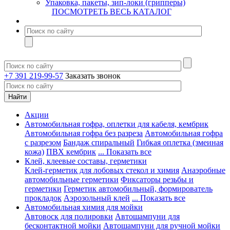
Упаковка, пакеты, зип-локи (грипперы)
ПОСМОТРЕТЬ ВЕСЬ КАТАЛОГ
+7 391 219-99-57
Заказать звонок
Акции
Автомобильная гофра, оплетки для кабеля, кембрик
Автомобильная гофра без разреза
Автомобильная гофра
с разрезом
Бандаж спиральный
Гибкая оплетка (змеиная
кожа)
ПВХ кембрик
... Показать все
Клей, клеевые составы, герметики
Клей-герметик для лобовых стекол и химия
Анаэробные
автомобильные герметики
Фиксаторы резьбы и
герметики
Герметик автомобильный, формирователь
прокладок
Аэрозольный клей
... Показать все
Автомобильная химия для мойки
Автовоск для полировки
Автошампуни для
бесконтактной мойки
Автошампуни для ручной мойки