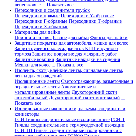
лепестковые
... Показать все
Переходники и соединители трубок
Переходники прямые
Переходники Y-образные
Переходники Г-образные
Переходники Т-образные
Переходники Х-образные
Материалы для пайки
Припои и сплавы
Разное для пайки
Флюсы для пайки
Защитные покрытия для автомобиля, мешки для колес
Защита рулевого колеса, рычагов КПП и ручного
тормоза
Защитное покрытие для малярных работ
Защитные коврики
Защитные накидки на сидения
Мешки для колес
... Показать все
Изолента, скотч, клейкие ленты, сигнальные ленты,
ленты для ограждений
Изоляционные ленты
Светоотражающие, разметочные и
оградительные ленты
Алюминиевые и
металлизированные ленты
Двухсторонний скотч
автомобильный
Двухсторонний скотч монтажный
...
Показать все
Изолированные наконечники, разъемы, соединители,
коннекторы
ГСИ Гильзы соединительные изолированные
ГСИ-Т
Гильзы соединительные в термоусадочной изоляции
ГСИ-ТП Гильзы соединительные изолированный с
термоусадкой и припоем
ГСИ(н) Гильзы