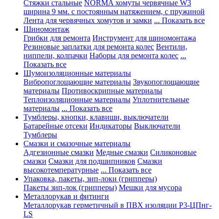
Стяжки стальные
NORMA хомуты червячные W3
ширина 9 мм. с постоянным натяжением, с пружиной
Лента для червячных хомутов и замки
... Показать все
Шиномонтаж
Грибки для ремонта
Инструмент для шиномонтажа
Резиновые заплатки для ремонта колес
Вентили,
ниппели, колпачки
Наборы для ремонта колес
...
Показать все
Шумоизоляционные материалы
Вибропоглощающие материалы
Звукопоглощающие
материалы
Противоскрипные материалы
Теплоизоляционные материалы
Уплотнительные
материалы
... Показать все
Тумблеры, кнопки, клавиши, выключатели
Батарейные отсеки
Индикаторы
Выключатели
Тумблеры
Смазки и смазочные материалы
Адгезионные смазки
Медные смазки
Силиконовые
смазки
Смазки для подшипников
Смазки
высокотемпературные
... Показать все
Упаковка, пакеты, зип-локи (грипперы)
Пакеты зип-лок (грипперы)
Мешки для мусора
Металлорукав и фитинги
Металлорукав герметичный в ПВХ изоляции Р3-ЦПнг-
LS