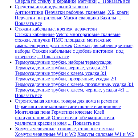
Сверла по стеклу и керамике
Метчики
... Показать все
Средства индивидуальной защиты
Антисептики
Перчатки рабочие, тканевые, ХБ, краги
Перчатки нитриловые
Маски сварщика
Бахилы
...
Показать все
Стяжки кабельные, крепеж, держатели
Стяжки кабельные
Velcro многоразовые тканевые
стяжки, липучки
ПМС площадки монтажные
самоклеющиеся для стяжек
Стяжки для кабеля цветные,
наборы
Стяжки кабельные с дюбель пистоном, под
отверстие
... Показать все
Термоусадочные трубки, наборы термоусадок
Термоусадочные трубки, черные, усадка 2:1
Термоусадочные трубки с клеем, усадка 3:1
Термоусадочные трубки, прозрачные, усадка 2:1
Термоусадочные трубки с клеем, прозрачные, усадка 3:1
Термоусадочные трубки с клеем, черные, усадка 4:1
...
Показать все
Строительная химия, товары для дома и ремонта
Герметики силиконовые санитарные и акриловые
Монтажная пена
Герметики клеевые
Клей
полиуретановый
Очистители, обезжириватели,
удалители краски и клея
... Показать все
Хомуты червячные, силовые, стальные стяжки
Хомуты червячные W1 и W2
Хомуты силовые W1 и W2