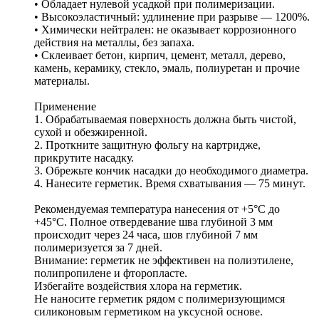
• Обладает нулевой усадкой при полимеризации.
• Высокоэластичный: удлинение при разрыве — 1200%.
• Химически нейтрален: не оказывает коррозионного
действия на металлы, без запаха.
• Склеивает бетон, кирпич, цемент, металл, дерево,
камень, керамику, стекло, эмаль, полиуретан и прочие
материалы.
Применение
1. Обрабатываемая поверхность должна быть чистой,
сухой и обезжиренной.
2. Проткните защитную фольгу на картридже,
прикрутите насадку.
3. Обрежьте кончик насадки до необходимого диаметра.
4. Нанесите герметик. Время схватывания — 75 минут.
Рекомендуемая температура нанесения от +5°С до
+45°С. Полное отвердевание шва глубиной 3 мм
происходит через 24 часа, шов глубиной 7 мм
полимеризуется за 7 дней.
Внимание: герметик не эффективен на полиэтилене,
полипропилене и фторопласте.
Избегайте воздействия хлора на герметик.
Не наносите герметик рядом с полимеризующимся
силиконовым герметиком на уксусной основе.