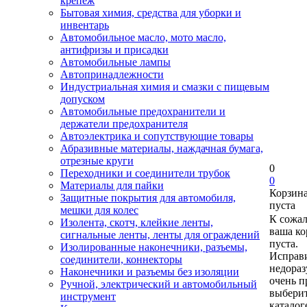
крепеж
Бытовая химия, средства для уборки и
инвентарь
Автомобильное масло, мото масло,
антифризы и присадки
Автомобильные лампы
Автопринадлежности
Индустриальная химия и смазки с пищевым
допуском
Автомобильные предохранители и
держатели предохранителя
Автоэлектрика и сопутствующие товары
Абразивные материалы, наждачная бумага,
отрезные круги
0
Переходники и соединители трубок
0
Материалы для пайки
Корзин
Защитные покрытия для автомобиля,
пуста
мешки для колес
К сожа
Изолента, скотч, клейкие ленты,
ваша ко
сигнальные ленты, ленты для ограждений
пуста.
Изолированные наконечники, разъемы,
Исправи
соединители, коннекторы
недора
Наконечники и разъемы без изоляции
очень п
Ручной, электрический и автомобильный
выберит
инструмент
каталог