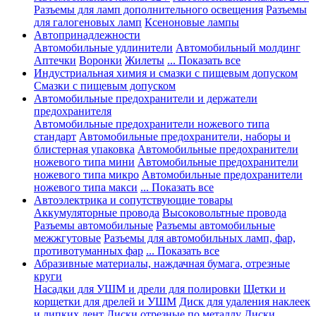
Разъемы для ламп дополнительного освещения
Разъемы
для галогеновых ламп
Ксеноновые лампы
Автопринадлежности
Автомобильные удлинители
Автомобильный молдинг
Аптечки
Воронки
Жилеты
... Показать все
Индустриальная химия и смазки с пищевым допуском
Смазки с пищевым допуском
Автомобильные предохранители и держатели
предохранителя
Автомобильные предохранители ножевого типа
стандарт
Автомобильные предохранители, наборы и
блистерная упаковка
Автомобильные предохранители
ножевого типа мини
Автомобильные предохранители
ножевого типа микро
Автомобильные предохранители
ножевого типа макси
... Показать все
Автоэлектрика и сопутствующие товары
Аккумуляторные провода
Высоковольтные провода
Разъемы автомобильные
Разъемы автомобильные
межжгутовые
Разъемы для автомобильных ламп, фар,
противотуманных фар
... Показать все
Абразивные материалы, наждачная бумага, отрезные
круги
Насадки для УШМ и дрели для полировки
Щетки и
корщетки для дрелей и УШМ
Диск для удаления наклеек
и липких лент
Диски отрезные по металлу
Диски