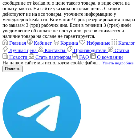
сообщение от kealan.ru о цене такого товара, в виде счета на
оплату заказа. На сайте указаны оптовые цены. Скидки
действуют не на все товары, уточните информацию у
менеджеров kealan.ru. Внимание! Срок резервирования товара
по заказам 3 (три) рабочих дня. Если в течении 3 (трех) дней
уведомление об оплате не поступило, резерв снимается и
наличие товара на складе не гарантируется.
Главная
Кабинет
Корзина
Избранные
Каталог
Лучшая цена
Контакты
Производители
Статьи
Новости
Стать партнером
FAQ
О компании
На нашем сайте мы используем cookie файлы.
Узнать подробнее
Принять