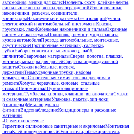
автомобиля, мешки для колес
Изолента, скотч, клейкие ленты,
сигнальные ленты, ленты для ограждений
Изолированные
наконечники, разъемы, соединители,
коннекторы
Наконечники и разъемы без изоляции
Ручной,
электрический и автомобильный инструмент
Краски,
грунтовки, лаки
Кабельные наконечники и гильзы
Охранные
системы и аксессуары
Полировка, ремонт, уход и защита
кузова автомобиля
Провода автомобильные, монтажные,
акустические
Протирочные материалы, салфетки,
губки
Наборы уплотнительных колец, шайб,
шплинтов
Сварочные материалы
Сверла, полотна, плашки,
метчики, миксеры для дрелей
Средства индивидуальной
защиты
Стяжки кабельные, крепеж,
держатели
Термоусадочные трубки, наборы
термоусадок
Строительная химия, товары для дома и
ремонта
Хомуты червячные, силовые, стальные
стяжки
Шиномонтаж
Шумоизоляционные
материалы
Тумблеры, кнопки, клавиши, выключатели
Смазки
и смазочные материалы
Упаковка, пакеты, зип-локи
(грипперы)
Металлорукав и
фитинги
Видеонаблюдение
Кондиционеры и расходные
материлы
-
Герметики клеевые
Герметики силиконовые санитарные и акриловые
Монтажная
пена
Клей полиуретановый
Очистители, обезжириватели,