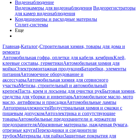
Видеонаблюдение
Видеокамеры для видеонаблюдения
Видеорегистраторы
для камер видеонаблюдения
Кондиционеры и расходные материлы
Сплит-системы
Еще
Главная
-
Каталог
-
Строительная химия, товары для дома и
ремонта
Автомобильная гофра, оплетки для кабеля, кембрик
Клей,
клеевые составы, герметики
Автомобильная химия для
мойки
Электромонтажная продукция
Батарейки, элементы
питания
Автомоечное оборудование и
аксессуары
Автомобильная химия для сервисного
участка
Метизы, строительный и автомобильный
крепеж
Паста, крем и лосьоны для очистки рук
Бытовая химия,
средства для уборки и инвентарь
Автомобильное масло, мото
масло, антифризы и присадки
Автомобильные лампы
Автопринадлежности
Индустриальная химия и смазки с
пищевым допуском
Автоэлектрика и сопутствующие
товары
Автомобильные предохранители и держатели
предохранителя
Абразивные материалы, наждачная бумага,
отрезные круги
Переходники и соединители
трубок
Материалы для пайки
Защитные покрытия для