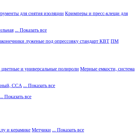
рументы для снятия изоляции
Кримперы и пресс-клещи для
ильная
... Показать все
конечники луженые под опрессовку стандарт КВТ
ПМ
, цветные и универсальные полироли
Мерные емкости, система
жный, CCA
... Показать все
... Показать все
клу и керамике
Метчики
... Показать все