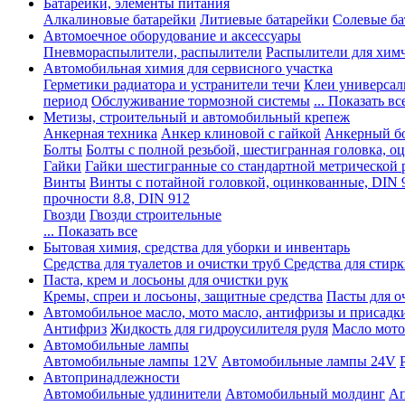
Батарейки, элементы питания
Алкалиновые батарейки
Литиевые батарейки
Солевые ба
Автомоечное оборудование и аксессуары
Пневмораспылители, распылители
Распылители для хим
Автомобильная химия для сервисного участка
Герметики радиатора и устранители течи
Клеи универсал
период
Обслуживание тормозной системы
... Показать вс
Метизы, строительный и автомобильный крепеж
Анкерная техника
Анкер клиновой с гайкой
Анкерный бо
Болты
Болты с полной резьбой, шестигранная головка, 
Гайки
Гайки шестигранные со стандартной метрической 
Винты
Винты с потайной головкой, оцинкованные, DIN 
прочности 8.8, DIN 912
Гвозди
Гвозди строительные
... Показать все
Бытовая химия, средства для уборки и инвентарь
Средства для туалетов и очистки труб
Средства для стир
Паста, крем и лосьоны для очистки рук
Кремы, спреи и лосьоны, защитные средства
Пасты для о
Автомобильное масло, мото масло, антифризы и присадк
Антифриз
Жидкость для гидроусилителя руля
Масло мото
Автомобильные лампы
Автомобильные лампы 12V
Автомобильные лампы 24V
Автопринадлежности
Автомобильные удлинители
Автомобильный молдинг
Ап