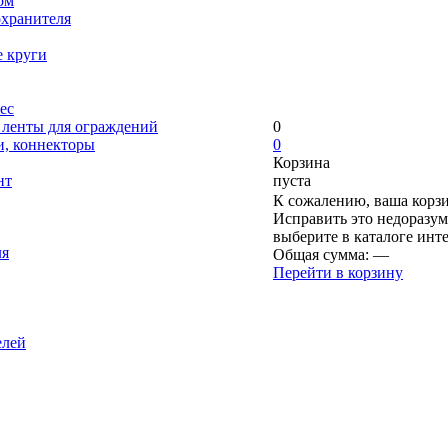
ом
охранителя
е круги
ес
, ленты для ограждений
0
и, коннекторы
0
Корзина
нт
пуста
К сожалению, ваша корзи
Исправить это недоразум
выберите в каталоге инт
ля
Общая сумма:
—
Перейти в корзину
елей