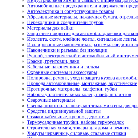
Индустриальная химия и смазки с пищевым допуск
Автомобильные предохранители и держатели пред
Автоэлектрика и сопутствующие товары
Абразивные материалы, наждачная бумага, отрезны
Переходники и соединители трубок
Материалы для пайки
Защитные покрытия для автомобиля, мешки для кол
Изолента, скотч, клейкие ленты, сигнальные ленты
Изолированные наконечники, разъемы, соединител
Наконечники и разъемы без изоляции
Ручной, электрический и автомобильный инструме
Краски, грунтовки, лаки
Кабельные наконечники и гильзы
Охранные системы и аксессуары
Полировка, ремонт, уход и защита кузова автомоби
Провода автомобильные, монтажные, акустические
Протирочные материалы, салфетки, губки
Наборы уплотнительных колец, шайб, шплинтов
Сварочные материалы
Сверла, полотна, плашки, метчики, миксеры для др
Средства индивидуальной защиты
Стяжки кабельные, крепеж, держатели
Термоусадочные трубки, наборы термоусадок
Строительная химия, товары для дома и ремонта
Хомуты червячные, силовые, стальные стяжки