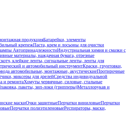
монтажная продукция
Батарейки, элементы
обильный крепеж
Паста, крем и лосьоны для очистки
 лампы
Автопринадлежности
Индустриальная химия и смазки с
ивные материалы, наждачная бумага, отрезные
скотч, клейкие ленты, сигнальные ленты, ленты для
ктрический и автомобильный инструмент
Краски, грунтовки,
вода автомобильные, монтажные, акустические
Протирочные
тчики, миксеры для дрелей
Средства индивидуальной
а и ремонта
Хомуты червячные, силовые, стальные
паковка, пакеты, зип-локи (грипперы)
Металлорукав и
нские маски
Очки защитные
Перчатки виниловые
Перчатки
новые
Перчатки полиэтиленовые
Респираторы, маски,