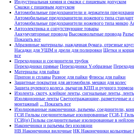
Индустриальная химия и смазки с пищевым допуском
Смазки с пищевым допуском
Автомобильные предохранители и держатели предохрани
Автомобильные предохранители ножевого типа стандарт
Автомобильные предохранители ножевого типа микро
А
Автоэлектрика и сопутствующие товары
Аккумуляторные провода
Высоковольтные провода
Разъ
Показать все
Абразивные материалы, наждачная бумага, отрезные круг
Насадки для УШМ и дрели для полировки
Щетки и корщ
все
Переходники и соединители трубок
Переходники прямые
Переходники Y-образные
Переходн
Материалы для пайки
Припои и сплавы
Разное для пайки
Флюсы для пайки
Защитные покрытия для автомобиля, мешки для колес
Защита рулевого колеса, рычагов КПП и ручного тормоза
Изолента, скотч, клейкие ленты, сигнальные ленты, лент
Изоляционные ленты
Светоотражающие, разметочные и 
монтажный
... Показать все
Изолированные наконечники, разъемы, соединители, ко
ГСИ Гильзы соединительные изолированные
ГСИ-Т Гиль
ГСИ(н) Гильзы соединительные изолированные в нейлон
Наконечники и разъемы без изоляции
НВ Наконечники вилочные
НК Наконечники кольцевые б