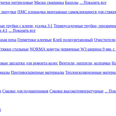
чатки нитриловые
Маски сварщика
Бахилы
... Показать все
, липучки
ПМС площадки монтажные самоклеющиеся для стяже
е трубки с клеем, усадка 3:1
Термоусадочные трубки, прозрачны
 4:1
... Показать все
ная пена
Герметики клеевые
Клей полиуретановый
Очистители,
тяжки стальные
NORMA хомуты червячные W3 ширина 9 мм. с 
овые заплатки для ремонта колес
Вентили, ниппели, колпачки
На
риалы
Противоскрипные материалы
Теплоизоляционные матери
и
Смазки для подшипников
Смазки высокотемпературные
... По
S