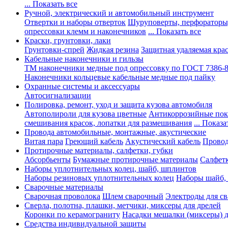
... Показать все
Ручной, электрический и автомобильный инструмент
Отвертки и наборы отверток
Шуруповерты, перфораторы
опрессовки клемм и наконечников
... Показать все
Краски, грунтовки, лаки
Грунтовки-спрей
Жидкая резина
Защитная удаляемая кра
Кабельные наконечники и гильзы
ТМ наконечники медные под опрессовку по ГОСТ 7386-
Наконечники кольцевые кабельные медные под пайку
Охранные системы и аксессуары
Автосигнализации
Полировка, ремонт, уход и защита кузова автомобиля
Автополироли для кузова цветные
Антикоррозийные по
смешивания красок, лопатки для размешивания
... Показа
Провода автомобильные, монтажные, акустические
Витая пара
Греющий кабель
Акустический кабель
Провод
Протирочные материалы, салфетки, губки
Абсорбьенты
Бумажные протирочные материалы
Салфет
Наборы уплотнительных колец, шайб, шплинтов
Наборы резиновых уплотнительных колец
Наборы шайб,
Сварочные материалы
Сварочная проволока
Шлем сварочный
Электроды для с
Сверла, полотна, плашки, метчики, миксеры для дрелей
Коронки по керамограниту
Насадки мешалки (миксеры) д
Средства индивидуальной защиты