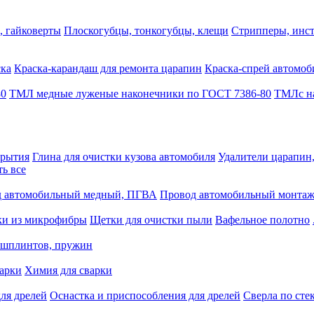
, гайковерты
Плоскогубцы, тонкогубцы, клещи
Стрипперы, инст
ска
Краска-карандаш для ремонта царапин
Краска-спрей автомоб
80
ТМЛ медные луженые наконечники по ГОСТ 7386-80
ТМЛс на
крытия
Глина для очистки кузова автомобиля
Удалители царапин
ть все
 автомобильный медный, ПГВА
Провод автомобильный монта
ки из микрофибры
Щетки для очистки пыли
Вафельное полотно
 шплинтов, пружин
варки
Химия для сварки
ля дрелей
Оснастка и приспособления для дрелей
Сверла по сте