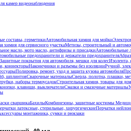
для камер видеонаблюдения
ые составы, герметики
Автомобильная химия для мойки
Электро
я химия для сервисного участка
Метизы, строительный и автом
ное масло, мото масло, антифризы и присадки
Автомобильные
томобильные предохранители и держатели предохранителя
Абраз
Защитные покрытия для автомобиля, мешки для колес
Изолента, 
и, коннекторы
Наконечники и разъемы без изоляции
Ручной, эле
ессуары
Полировка, ремонт, уход и защита кузова автомобиля
Про
йб, шплинтов
Сварочные материалы
Сверла, полотна, плашки, ме
трубки, наборы термоусадок
Строительная химия, товары для дом
 кнопки, клавиши, выключатели
Смазки и смазочные материалы
У
лы
аски сварщика
Бахилы
Комбинезоны, защитные костюмы
Медици
ерчатки латексные, стерильные, хирургические
Перчатки нейло
Аксессуары монтажника, сумки и рюкзаки
ический, 40 мл.