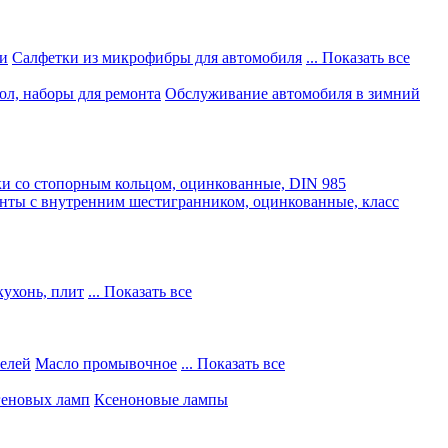
и
Салфетки из микрофибры для автомобиля
... Показать все
ол, наборы для ремонта
Обслуживание автомобиля в зимний
и со стопорным кольцом, оцинкованные, DIN 985
нты с внутренним шестигранником, оцинкованные, класс
кухонь, плит
... Показать все
телей
Масло промывочное
... Показать все
геновых ламп
Ксеноновые лампы