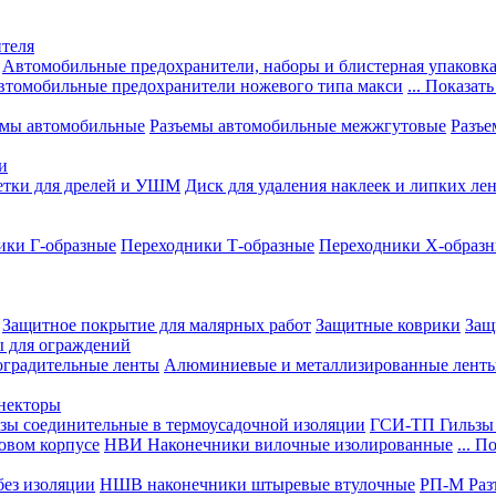
теля
Автомобильные предохранители, наборы и блистерная упаковк
втомобильные предохранители ножевого типа макси
... Показать
емы автомобильные
Разъемы автомобильные межжгутовые
Разъе
и
етки для дрелей и УШМ
Диск для удаления наклеек и липких ле
ики Г-образные
Переходники Т-образные
Переходники Х-образ
Защитное покрытие для малярных работ
Защитные коврики
Защ
ы для ограждений
оградительные ленты
Алюминиевые и металлизированные лент
ннекторы
зы соединительные в термоусадочной изоляции
ГСИ-ТП Гильзы 
овом корпусе
НВИ Наконечники вилочные изолированные
... П
ез изоляции
НШВ наконечники штыревые втулочные
РП-М Раз