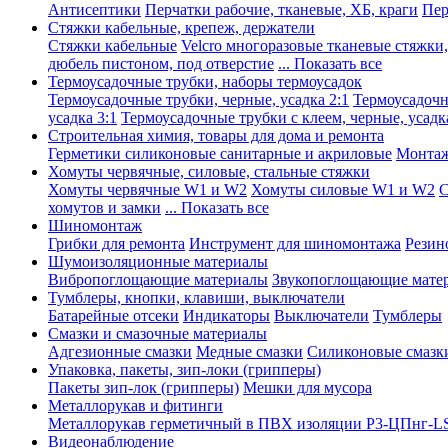
Антисептики
Перчатки рабочие, тканевые, ХБ, краги
Пер
Стяжки кабельные, крепеж, держатели
Стяжки кабельные
Velcro многоразовые тканевые стяжки
дюбель пистоном, под отверстие
... Показать все
Термоусадочные трубки, наборы термоусадок
Термоусадочные трубки, черные, усадка 2:1
Термоусадочны
усадка 3:1
Термоусадочные трубки с клеем, черные, усадка
Строительная химия, товары для дома и ремонта
Герметики силиконовые санитарные и акриловые
Монтаж
Хомуты червячные, силовые, стальные стяжки
Хомуты червячные W1 и W2
Хомуты силовые W1 и W2
С
хомутов и замки
... Показать все
Шиномонтаж
Грибки для ремонта
Инструмент для шиномонтажа
Резин
Шумоизоляционные материалы
Вибропоглощающие материалы
Звукопоглощающие мате
Тумблеры, кнопки, клавиши, выключатели
Батарейные отсеки
Индикаторы
Выключатели
Тумблеры
Смазки и смазочные материалы
Адгезионные смазки
Медные смазки
Силиконовые смазк
Упаковка, пакеты, зип-локи (грипперы)
Пакеты зип-лок (грипперы)
Мешки для мусора
Металлорукав и фитинги
Металлорукав герметичный в ПВХ изоляции Р3-ЦПнг-L
Видеонаблюдение