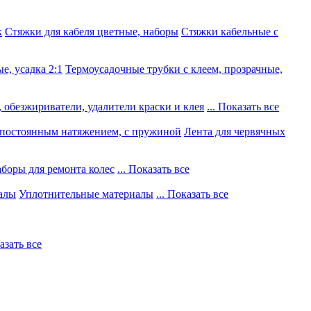
к
Стяжки для кабеля цветные, наборы
Стяжки кабельные с
е, усадка 2:1
Термоусадочные трубки с клеем, прозрачные,
 обезжириватели, удалители краски и клея
... Показать все
постоянным натяжением, с пружиной
Лента для червячных
боры для ремонта колес
... Показать все
алы
Уплотнительные материалы
... Показать все
казать все