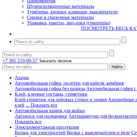
Шиномонтаж
Шумоизоляционные материалы
Тумблеры, кнопки, клавиши, выключатели
Смазки и смазочные материалы
Упаковка, пакеты, зип-локи (грипперы)
ПОСМОТРЕТЬ ВЕСЬ КА
+7 391 219-99-57
Заказать звонок
Акции
Автомобильная гофра, оплетки для кабеля, кембрик
Автомобильная гофра без разреза
Автомобильная гофра с
Клей, клеевые составы, герметики
Клей-герметик для лобовых стекол и химия
Анаэробные 
клей
... Показать все
Автомобильная химия для мойки
Автовоск для полировки
Автошампуни для бесконтактно
Показать все
Электромонтажная продукция
Вилки для электросетей
Вилки с выключателем и реле
Се