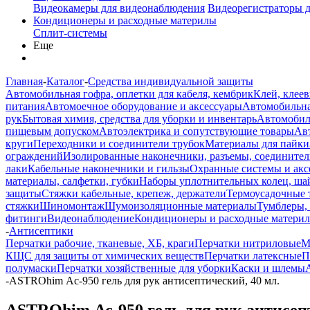
Видеокамеры для видеонаблюдения
Видеорегистраторы 
Кондиционеры и расходные материлы
Сплит-системы
Еще
Главная
-
Каталог
-
Средства индивидуальной защиты
Автомобильная гофра, оплетки для кабеля, кембрик
Клей, клеев
питания
Автомоечное оборудование и аксессуары
Автомобильна
рук
Бытовая химия, средства для уборки и инвентарь
Автомобиль
пищевым допуском
Автоэлектрика и сопутствующие товары
Ав
круги
Переходники и соединители трубок
Материалы для пайки
ограждений
Изолированные наконечники, разъемы, соединител
лаки
Кабельные наконечники и гильзы
Охранные системы и акс
материалы, салфетки, губки
Наборы уплотнительных колец, ша
защиты
Стяжки кабельные, крепеж, держатели
Термоусадочные 
стяжки
Шиномонтаж
Шумоизоляционные материалы
Тумблеры,
фитинги
Видеонаблюдение
Кондиционеры и расходные матери
-
Антисептики
Перчатки рабочие, тканевые, ХБ, краги
Перчатки нитриловые
М
КЩС для защиты от химических веществ
Перчатки латексные
П
полумаски
Перчатки хозяйственные для уборки
Каски и шлемы
-
ASTROhim Ас-950 гель для рук антисептический, 40 мл.
ASTROhim Ас-950 гель для рук антисепт