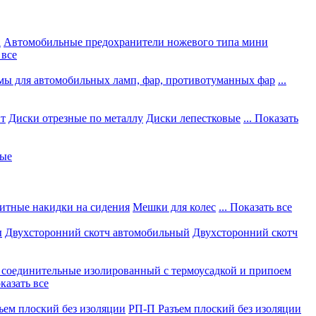
а
Автомобильные предохранители ножевого типа мини
 все
мы для автомобильных ламп, фар, противотуманных фар
...
нт
Диски отрезные по металлу
Диски лепестковые
... Показать
ные
итные накидки на сидения
Мешки для колес
... Показать все
ы
Двухсторонний скотч автомобильный
Двухсторонний скотч
соединительные изолированный с термоусадкой и припоем
оказать все
ъем плоский без изоляции
РП-П Разъем плоский без изоляции