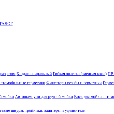
ТАЛОГ
 разрезом
Бандаж спиральный
Гибкая оплетка (змеиная кожа)
ПВ
автомобильные герметики
Фиксаторы резьбы и герметики
Герме
й мойки
Автошампуни для ручной мойки
Воск для мойки автом
тевые шнуры, тройники, адаптеры и удлинители