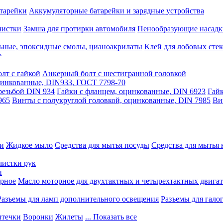
тарейки
Аккумуляторные батарейки и зарядные устройства
чистки
Замша для протирки автомобиля
Пенообразующие насадк
ьные, эпоксидные смолы, цианоакрилаты
Клей для лобовых стек
е
лт с гайкой
Анкерный болт с шестигранной головкой
оцинкованные, DIN933, ГОСТ 7798-70
резьбой DIN 934
Гайки с фланцем, оцинкованные, DIN 6923
Гайк
965
Винты с полукруглой головкой, оцинкованные, DIN 7985
Ви
ки
Жидкое мыло
Средства для мытья посуды
Средства для мытья 
чистки рук
и
рное
Масло моторное для двухтактных и четырехтактных двига
Разъемы для ламп дополнительного освещения
Разъемы для гало
течки
Воронки
Жилеты
... Показать все