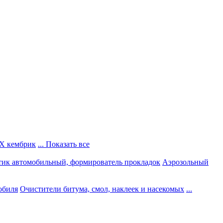
Х кембрик
... Показать все
тик автомобильный, формирователь прокладок
Аэрозольный
обиля
Очистители битума, смол, наклеек и насекомых
...