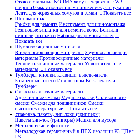
Стяжки стальные
NORMA хомуты червячные W3
ширина 9 мм. с постоянным натяжением, с пружиной
Лента для червячных хомутов и замки
... Показать все
Шиномонтаж
Грибки для ремонта
Инструмент для шиномонтажа
Резиновые заплатки для ремонта колес
Вентили,
ниппели, колпачки
Наборы для ремонта колес
...
Показать все
Шумоизоляционные материалы
Вибропоглощающие материалы
Звукопоглощающие
материалы
Противоскрипные материалы
Теплоизоляционные материалы
Уплотнительные
материалы
... Показать все
Тумблеры, кнопки, клавиши, выключатели
Батарейные отсеки
Индикаторы
Выключатели
Тумблеры
Смазки и смазочные материалы
Адгезионные смазки
Медные смазки
Силиконовые
смазки
Смазки для подшипников
Смазки
высокотемпературные
... Показать все
Упаковка, пакеты, зип-локи (грипперы)
Пакеты зип-лок (грипперы)
Мешки для мусора
Металлорукав и фитинги
Металлорукав герметичный в ПВХ изоляции Р3-ЦПнг-
LS