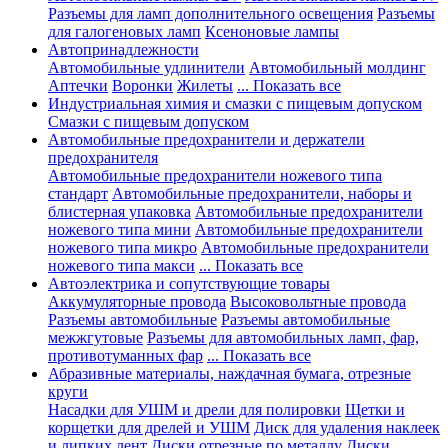
Разъемы для ламп дополнительного освещения
Разъемы
для галогеновых ламп
Ксеноновые лампы
Автопринадлежности
Автомобильные удлинители
Автомобильный молдинг
Аптечки
Воронки
Жилеты
... Показать все
Индустриальная химия и смазки с пищевым допуском
Смазки с пищевым допуском
Автомобильные предохранители и держатели
предохранителя
Автомобильные предохранители ножевого типа
стандарт
Автомобильные предохранители, наборы и
блистерная упаковка
Автомобильные предохранители
ножевого типа мини
Автомобильные предохранители
ножевого типа микро
Автомобильные предохранители
ножевого типа макси
... Показать все
Автоэлектрика и сопутствующие товары
Аккумуляторные провода
Высоковольтные провода
Разъемы автомобильные
Разъемы автомобильные
межжгутовые
Разъемы для автомобильных ламп, фар,
противотуманных фар
... Показать все
Абразивные материалы, наждачная бумага, отрезные
круги
Насадки для УШМ и дрели для полировки
Щетки и
корщетки для дрелей и УШМ
Диск для удаления наклеек
и липких лент
Диски отрезные по металлу
Диски