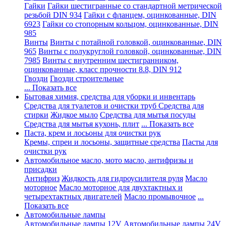
Гайки
Гайки шестигранные со стандартной метрической
резьбой DIN 934
Гайки с фланцем, оцинкованные, DIN
6923
Гайки со стопорным кольцом, оцинкованные, DIN
985
Винты
Винты с потайной головкой, оцинкованные, DIN
965
Винты с полукруглой головкой, оцинкованные, DIN
7985
Винты с внутренним шестигранником,
оцинкованные, класс прочности 8.8, DIN 912
Гвозди
Гвозди строительные
... Показать все
Бытовая химия, средства для уборки и инвентарь
Средства для туалетов и очистки труб
Средства для
стирки
Жидкое мыло
Средства для мытья посуды
Средства для мытья кухонь, плит
... Показать все
Паста, крем и лосьоны для очистки рук
Кремы, спреи и лосьоны, защитные средства
Пасты для
очистки рук
Автомобильное масло, мото масло, антифризы и
присадки
Антифриз
Жидкость для гидроусилителя руля
Масло
моторное
Масло моторное для двухтактных и
четырехтактных двигателей
Масло промывочное
...
Показать все
Автомобильные лампы
Автомобильные лампы 12V
Автомобильные лампы 24V