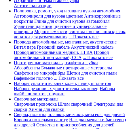
Охранные системы и аксессуары
Автосигнализации
Полировка, ремонт, уход и защита кузова автомобиля
Автополироли для кузова цветные
Антикоррозийные
покрытия
Глина для очистки кузова автомобиля
Удалители царапин, цветные и универсальные
полироли
Мерные емкости, система смешивания красок,
лопатки для размешивания
... Показать все
Провода автомобильные, монтажные, акустические
Витая пара
Греющий кабель
Акустический кабель
Провод автомобильный медный, ПГВА
Провод
автомобильный монтажный, CCA
... Показать все
Протирочные материалы, салфетки, губки
Абсорбьенты
Бумажные протирочные материалы
Салфетки из микрофибры
Щетки для очистки пыли
Вафельное полотно
... Показать все
Наборы уплотнительных колец, шайб, шплинтов
Наборы резиновых уплотнительных колец
Наборы
шайб, шплинтов, пружин
Сварочные материалы
Сварочная проволока
Шлем сварочный
Электроды для
сварки
Химия для сварки
Сверла, полотна, плашки, метчики, миксеры для дрелей
Коронки по керамограниту
Насадки мешалки (миксеры)
для дрелей
Оснастка и приспособления для дрелей