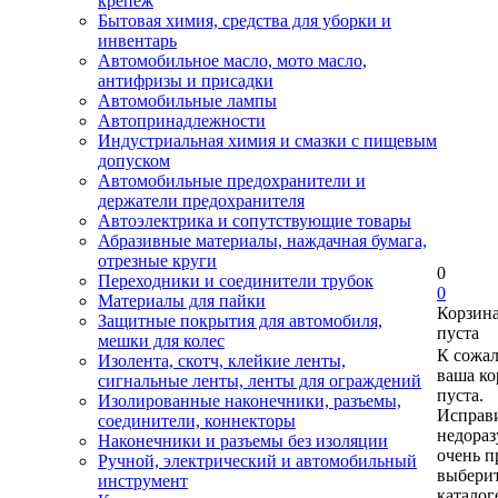
крепеж
Бытовая химия, средства для уборки и
инвентарь
Автомобильное масло, мото масло,
антифризы и присадки
Автомобильные лампы
Автопринадлежности
Индустриальная химия и смазки с пищевым
допуском
Автомобильные предохранители и
держатели предохранителя
Автоэлектрика и сопутствующие товары
Абразивные материалы, наждачная бумага,
отрезные круги
0
Переходники и соединители трубок
0
Материалы для пайки
Корзин
Защитные покрытия для автомобиля,
пуста
мешки для колес
К сожа
Изолента, скотч, клейкие ленты,
ваша ко
сигнальные ленты, ленты для ограждений
пуста.
Изолированные наконечники, разъемы,
Исправи
соединители, коннекторы
недора
Наконечники и разъемы без изоляции
очень п
Ручной, электрический и автомобильный
выберит
инструмент
каталог