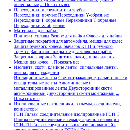
лепестковые
... Показать все
Переходники и соединители трубок
Переходники прямые
Переходники Y-образные
Переходники Г-образные
Переходники Т-образные
Переходники Х-образные
Материалы для пайки
Припои и сплавы
Разное для пайки
Флюсы для пайки
Защитные покрытия для автомобиля, мешки для колес
Защита рулевого колеса, рычагов КПП и ручного
тормоза
Защитное покрытие для малярных работ
Защитные коврики
Защитные накидки на сидения
Мешки для колес
... Показать все
Изолента, скотч, клейкие ленты, сигнальные ленты,
ленты для ограждений
Изоляционные ленты
Светоотражающие, разметочные и
оградительные ленты
Алюминиевые и
металлизированные ленты
Двухсторонний скотч
автомобильный
Двухсторонний скотч монтажный
...
Показать все
Изолированные наконечники, разъемы, соединители,
коннекторы
ГСИ Гильзы соединительные изолированные
ГСИ-Т
Гильзы соединительные в термоусадочной изоляции
ГСИ-ТП Гильзы соединительные изолированный с
термоусадкой и припоем
ГСИ(н) Гильзы