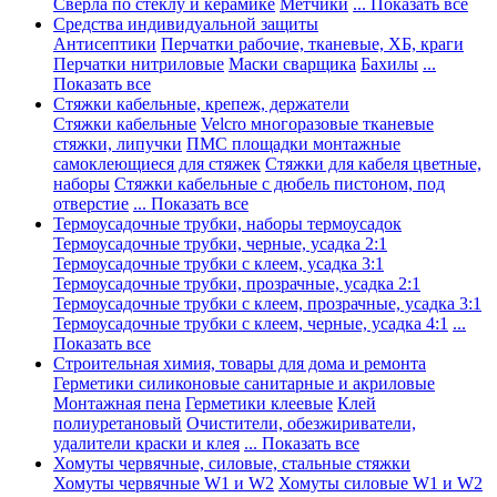
Сверла по стеклу и керамике
Метчики
... Показать все
Средства индивидуальной защиты
Антисептики
Перчатки рабочие, тканевые, ХБ, краги
Перчатки нитриловые
Маски сварщика
Бахилы
...
Показать все
Стяжки кабельные, крепеж, держатели
Стяжки кабельные
Velcro многоразовые тканевые
стяжки, липучки
ПМС площадки монтажные
самоклеющиеся для стяжек
Стяжки для кабеля цветные,
наборы
Стяжки кабельные с дюбель пистоном, под
отверстие
... Показать все
Термоусадочные трубки, наборы термоусадок
Термоусадочные трубки, черные, усадка 2:1
Термоусадочные трубки с клеем, усадка 3:1
Термоусадочные трубки, прозрачные, усадка 2:1
Термоусадочные трубки с клеем, прозрачные, усадка 3:1
Термоусадочные трубки с клеем, черные, усадка 4:1
...
Показать все
Строительная химия, товары для дома и ремонта
Герметики силиконовые санитарные и акриловые
Монтажная пена
Герметики клеевые
Клей
полиуретановый
Очистители, обезжириватели,
удалители краски и клея
... Показать все
Хомуты червячные, силовые, стальные стяжки
Хомуты червячные W1 и W2
Хомуты силовые W1 и W2