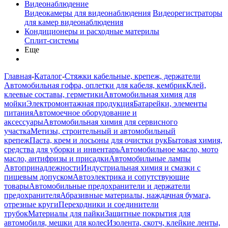
Видеонаблюдение
Видеокамеры для видеонаблюдения
Видеорегистраторы
для камер видеонаблюдения
Кондиционеры и расходные материлы
Сплит-системы
Еще
Главная
-
Каталог
-
Стяжки кабельные, крепеж, держатели
Автомобильная гофра, оплетки для кабеля, кембрик
Клей,
клеевые составы, герметики
Автомобильная химия для
мойки
Электромонтажная продукция
Батарейки, элементы
питания
Автомоечное оборудование и
аксессуары
Автомобильная химия для сервисного
участка
Метизы, строительный и автомобильный
крепеж
Паста, крем и лосьоны для очистки рук
Бытовая химия,
средства для уборки и инвентарь
Автомобильное масло, мото
масло, антифризы и присадки
Автомобильные лампы
Автопринадлежности
Индустриальная химия и смазки с
пищевым допуском
Автоэлектрика и сопутствующие
товары
Автомобильные предохранители и держатели
предохранителя
Абразивные материалы, наждачная бумага,
отрезные круги
Переходники и соединители
трубок
Материалы для пайки
Защитные покрытия для
автомобиля, мешки для колес
Изолента, скотч, клейкие ленты,