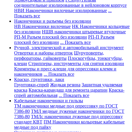
соединительные изолированные в нейлоновом корпусе
НВИ Наконечники вилочные изолированные
...
Показать все
Наконечники и разъемы без изоляции
НВ Наконечники вилочные
НК Наконечники кольцевые
без изоляции
НШВ наконечники штыревые втулочные
РП-М Разъем плоский без изоляции
РП-П Разъем
плоский без изоляции
... Показать все
Ручной, электрический и автомобильный инструмент
Отвертки и наборы отверток
Шуруповерты,
перфораторы, гайковерты
Плоскогубцы, тонкогубцы,
клещи
Стрипперы, инструменты для снятия изоляции
Кримперы и пресс-клещи для опрессовки клемм и
наконечников
... Показать все
Краски, грунтовки, лаки
Грунтовки-спрей
Жидкая резина
Защитная удаляемая
краска
Краска-карандаш для ремонта царапин
Краска-
спрей автомобильная
... Показать все
Кабельные наконечники и гильзы
ТМ наконечники медные под опрессовку по ГОСТ
7386-80
ТМЛ медные луженые наконечники по ГОСТ
7386-80
ТМЛс наконечники луженые под опрессовку
стандарт КВТ
ПМ Наконечники кольцевые кабельные
медные под пайку