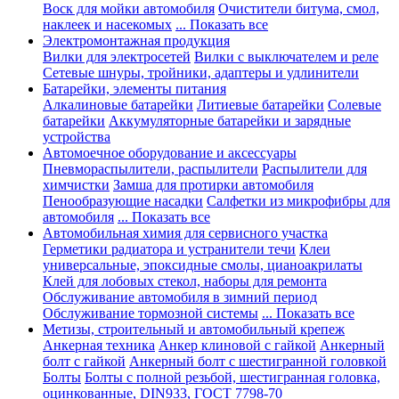
Воск для мойки автомобиля
Очистители битума, смол,
наклеек и насекомых
... Показать все
Электромонтажная продукция
Вилки для электросетей
Вилки с выключателем и реле
Сетевые шнуры, тройники, адаптеры и удлинители
Батарейки, элементы питания
Алкалиновые батарейки
Литиевые батарейки
Солевые
батарейки
Аккумуляторные батарейки и зарядные
устройства
Автомоечное оборудование и аксессуары
Пневмораспылители, распылители
Распылители для
химчистки
Замша для протирки автомобиля
Пенообразующие насадки
Салфетки из микрофибры для
автомобиля
... Показать все
Автомобильная химия для сервисного участка
Герметики радиатора и устранители течи
Клеи
универсальные, эпоксидные смолы, цианоакрилаты
Клей для лобовых стекол, наборы для ремонта
Обслуживание автомобиля в зимний период
Обслуживание тормозной системы
... Показать все
Метизы, строительный и автомобильный крепеж
Анкерная техника
Анкер клиновой с гайкой
Анкерный
болт с гайкой
Анкерный болт с шестигранной головкой
Болты
Болты с полной резьбой, шестигранная головка,
оцинкованные, DIN933, ГОСТ 7798-70