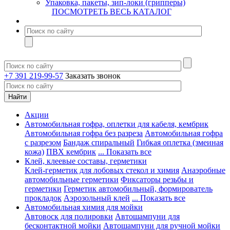
Упаковка, пакеты, зип-локи (грипперы)
ПОСМОТРЕТЬ ВЕСЬ КАТАЛОГ
+7 391 219-99-57
Заказать звонок
Акции
Автомобильная гофра, оплетки для кабеля, кембрик
Автомобильная гофра без разреза
Автомобильная гофра
с разрезом
Бандаж спиральный
Гибкая оплетка (змеиная
кожа)
ПВХ кембрик
... Показать все
Клей, клеевые составы, герметики
Клей-герметик для лобовых стекол и химия
Анаэробные
автомобильные герметики
Фиксаторы резьбы и
герметики
Герметик автомобильный, формирователь
прокладок
Аэрозольный клей
... Показать все
Автомобильная химия для мойки
Автовоск для полировки
Автошампуни для
бесконтактной мойки
Автошампуни для ручной мойки