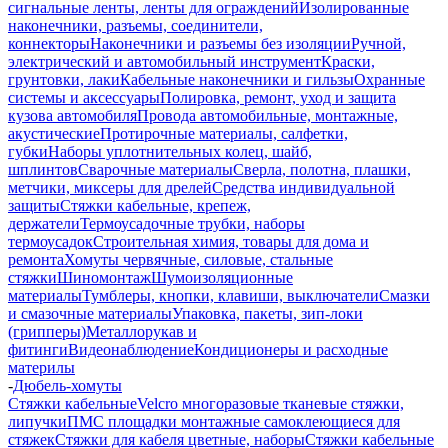
сигнальные ленты, ленты для ограждений
Изолированные
наконечники, разъемы, соединители,
коннекторы
Наконечники и разъемы без изоляции
Ручной,
электрический и автомобильный инструмент
Краски,
грунтовки, лаки
Кабельные наконечники и гильзы
Охранные
системы и аксессуары
Полировка, ремонт, уход и защита
кузова автомобиля
Провода автомобильные, монтажные,
акустические
Протирочные материалы, салфетки,
губки
Наборы уплотнительных колец, шайб,
шплинтов
Сварочные материалы
Сверла, полотна, плашки,
метчики, миксеры для дрелей
Средства индивидуальной
защиты
Стяжки кабельные, крепеж,
держатели
Термоусадочные трубки, наборы
термоусадок
Строительная химия, товары для дома и
ремонта
Хомуты червячные, силовые, стальные
стяжки
Шиномонтаж
Шумоизоляционные
материалы
Тумблеры, кнопки, клавиши, выключатели
Смазки
и смазочные материалы
Упаковка, пакеты, зип-локи
(грипперы)
Металлорукав и
фитинги
Видеонаблюдение
Кондиционеры и расходные
материлы
-
Дюбель-хомуты
Стяжки кабельные
Velcro многоразовые тканевые стяжки,
липучки
ПМС площадки монтажные самоклеющиеся для
стяжек
Стяжки для кабеля цветные, наборы
Стяжки кабельные