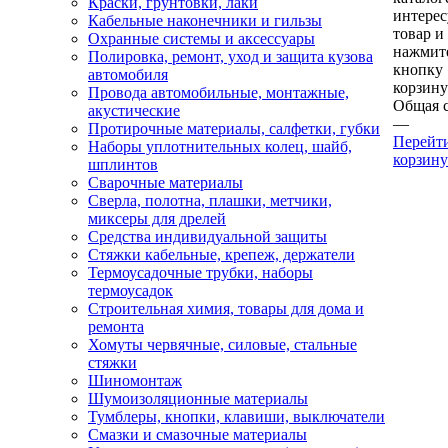
Краски, грунтовки, лаки
интере
Кабельные наконечники и гильзы
товар и
Охранные системы и аксессуары
нажмит
Полировка, ремонт, уход и защита кузова
кнопку
автомобиля
корзину
Провода автомобильные, монтажные,
Общая 
акустические
—
Протирочные материалы, салфетки, губки
Перейт
Наборы уплотнительных колец, шайб,
корзину
шплинтов
Сварочные материалы
Сверла, полотна, плашки, метчики,
миксеры для дрелей
Средства индивидуальной защиты
Стяжки кабельные, крепеж, держатели
Термоусадочные трубки, наборы
термоусадок
Строительная химия, товары для дома и
ремонта
Хомуты червячные, силовые, стальные
стяжки
Шиномонтаж
Шумоизоляционные материалы
Тумблеры, кнопки, клавиши, выключатели
Смазки и смазочные материалы