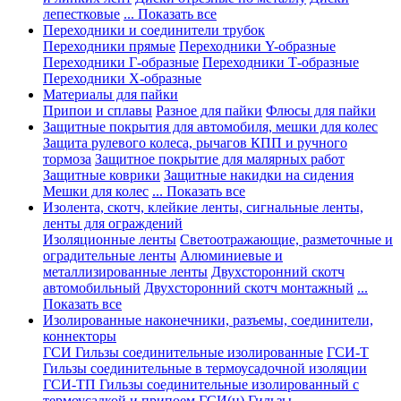
лепестковые
... Показать все
Переходники и соединители трубок
Переходники прямые
Переходники Y-образные
Переходники Г-образные
Переходники Т-образные
Переходники Х-образные
Материалы для пайки
Припои и сплавы
Разное для пайки
Флюсы для пайки
Защитные покрытия для автомобиля, мешки для колес
Защита рулевого колеса, рычагов КПП и ручного
тормоза
Защитное покрытие для малярных работ
Защитные коврики
Защитные накидки на сидения
Мешки для колес
... Показать все
Изолента, скотч, клейкие ленты, сигнальные ленты,
ленты для ограждений
Изоляционные ленты
Светоотражающие, разметочные и
оградительные ленты
Алюминиевые и
металлизированные ленты
Двухсторонний скотч
автомобильный
Двухсторонний скотч монтажный
...
Показать все
Изолированные наконечники, разъемы, соединители,
коннекторы
ГСИ Гильзы соединительные изолированные
ГСИ-Т
Гильзы соединительные в термоусадочной изоляции
ГСИ-ТП Гильзы соединительные изолированный с
термоусадкой и припоем
ГСИ(н) Гильзы