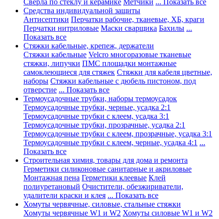
Сверла по стеклу и керамике
Метчики
... Показать все
Средства индивидуальной защиты
Антисептики
Перчатки рабочие, тканевые, ХБ, краги
Перчатки нитриловые
Маски сварщика
Бахилы
...
Показать все
Стяжки кабельные, крепеж, держатели
Стяжки кабельные
Velcro многоразовые тканевые
стяжки, липучки
ПМС площадки монтажные
самоклеющиеся для стяжек
Стяжки для кабеля цветные,
наборы
Стяжки кабельные с дюбель пистоном, под
отверстие
... Показать все
Термоусадочные трубки, наборы термоусадок
Термоусадочные трубки, черные, усадка 2:1
Термоусадочные трубки с клеем, усадка 3:1
Термоусадочные трубки, прозрачные, усадка 2:1
Термоусадочные трубки с клеем, прозрачные, усадка 3:1
Термоусадочные трубки с клеем, черные, усадка 4:1
...
Показать все
Строительная химия, товары для дома и ремонта
Герметики силиконовые санитарные и акриловые
Монтажная пена
Герметики клеевые
Клей
полиуретановый
Очистители, обезжириватели,
удалители краски и клея
... Показать все
Хомуты червячные, силовые, стальные стяжки
Хомуты червячные W1 и W2
Хомуты силовые W1 и W2