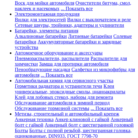
Воск для мойки автомобиля
Очистители битума, смол,
наклеек и насекомых
... Показать все
Электромонтажная продукция
Вилки для электросетей
Вилки с выключателем и реле
Сетевые шнуры, тройники, адаптеры и удлинители
Батарейки, элементы питания
Алкалиновые батарейки
Литиевые батарейки
Солевые
батарейки
Аккумуляторные батарейки и зарядные
устройства
Автомоечное оборудование и аксессуары
Пневмораспылители, распылители
Распылители для
химчистки
Замша для протирки автомобиля
Пенообразующие насадки
Салфетки из микрофибры для
автомобиля
... Показать все
Автомобильная химия для сервисного участка
Герметики радиатора и устранители течи
Клеи
универсальные, эпоксидные смолы, цианоакрилаты
Клей для лобовых стекол, наборы для ремонта
Обслуживание автомобиля в зимний период
Обслуживание тормозной системы
... Показать все
Метизы, строительный и автомобильный крепеж
Анкерная техника
Анкер клиновой с гайкой
Анкерный
болт с гайкой
Анкерный болт с шестигранной головкой
Болты
Болты с полной резьбой, шестигранная головка,
оцинкованные, DIN933, ГОСТ 7798-70