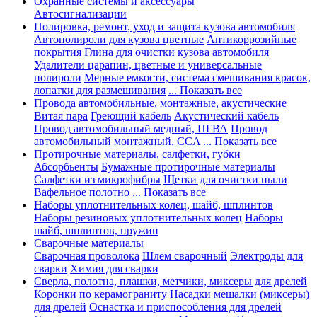
Охранные системы и аксессуары
Автосигнализации
Полировка, ремонт, уход и защита кузова автомобиля
Автополироли для кузова цветные
Антикоррозийные
покрытия
Глина для очистки кузова автомобиля
Удалители царапин, цветные и универсальные
полироли
Мерные емкости, система смешивания красок,
лопатки для размешивания
... Показать все
Провода автомобильные, монтажные, акустические
Витая пара
Греющий кабель
Акустический кабель
Провод автомобильный медный, ПГВА
Провод
автомобильный монтажный, CCA
... Показать все
Протирочные материалы, салфетки, губки
Абсорбьенты
Бумажные протирочные материалы
Салфетки из микрофибры
Щетки для очистки пыли
Вафельное полотно
... Показать все
Наборы уплотнительных колец, шайб, шплинтов
Наборы резиновых уплотнительных колец
Наборы
шайб, шплинтов, пружин
Сварочные материалы
Сварочная проволока
Шлем сварочный
Электроды для
сварки
Химия для сварки
Сверла, полотна, плашки, метчики, миксеры для дрелей
Коронки по керамограниту
Насадки мешалки (миксеры)
для дрелей
Оснастка и приспособления для дрелей