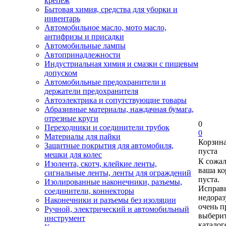
крепеж
Бытовая химия, средства для уборки и
инвентарь
Автомобильное масло, мото масло,
антифризы и присадки
Автомобильные лампы
Автопринадлежности
Индустриальная химия и смазки с пищевым
допуском
Автомобильные предохранители и
держатели предохранителя
Автоэлектрика и сопутствующие товары
Абразивные материалы, наждачная бумага,
отрезные круги
0
Переходники и соединители трубок
0
Материалы для пайки
Корзин
Защитные покрытия для автомобиля,
пуста
мешки для колес
К сожа
Изолента, скотч, клейкие ленты,
ваша ко
сигнальные ленты, ленты для ограждений
пуста.
Изолированные наконечники, разъемы,
Исправи
соединители, коннекторы
недора
Наконечники и разъемы без изоляции
очень п
Ручной, электрический и автомобильный
выберит
инструмент
каталог