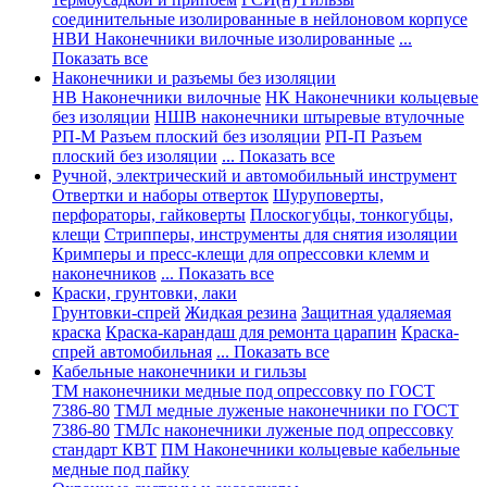
соединительные изолированные в нейлоновом корпусе
НВИ Наконечники вилочные изолированные
...
Показать все
Наконечники и разъемы без изоляции
НВ Наконечники вилочные
НК Наконечники кольцевые
без изоляции
НШВ наконечники штыревые втулочные
РП-М Разъем плоский без изоляции
РП-П Разъем
плоский без изоляции
... Показать все
Ручной, электрический и автомобильный инструмент
Отвертки и наборы отверток
Шуруповерты,
перфораторы, гайковерты
Плоскогубцы, тонкогубцы,
клещи
Стрипперы, инструменты для снятия изоляции
Кримперы и пресс-клещи для опрессовки клемм и
наконечников
... Показать все
Краски, грунтовки, лаки
Грунтовки-спрей
Жидкая резина
Защитная удаляемая
краска
Краска-карандаш для ремонта царапин
Краска-
спрей автомобильная
... Показать все
Кабельные наконечники и гильзы
ТМ наконечники медные под опрессовку по ГОСТ
7386-80
ТМЛ медные луженые наконечники по ГОСТ
7386-80
ТМЛс наконечники луженые под опрессовку
стандарт КВТ
ПМ Наконечники кольцевые кабельные
медные под пайку