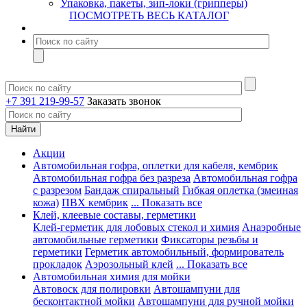
Упаковка, пакеты, зип-локи (грипперы)
ПОСМОТРЕТЬ ВЕСЬ КАТАЛОГ
+7 391 219-99-57
Заказать звонок
Акции
Автомобильная гофра, оплетки для кабеля, кембрик
Автомобильная гофра без разреза
Автомобильная гофра
с разрезом
Бандаж спиральный
Гибкая оплетка (змеиная
кожа)
ПВХ кембрик
... Показать все
Клей, клеевые составы, герметики
Клей-герметик для лобовых стекол и химия
Анаэробные
автомобильные герметики
Фиксаторы резьбы и
герметики
Герметик автомобильный, формирователь
прокладок
Аэрозольный клей
... Показать все
Автомобильная химия для мойки
Автовоск для полировки
Автошампуни для
бесконтактной мойки
Автошампуни для ручной мойки