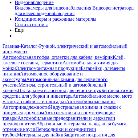
Видеонаблюдение
Видеокамеры для видеонаблюдения
Видеорегистраторы
для камер видеонаблюдения
Кондиционеры и расходные материлы
Сплит-системы
Еще
Главная
-
Каталог
-
Ручной, электрический и автомобильный
инструмент
Автомобильная гофра, оплетки для кабеля, кембрик
Клей,
клеевые составы, герметики
Автомобильная химия для
мойки
Электромонтажная продукция
Батарейки, элементы
питания
Автомоечное оборудование и
аксессуары
Автомобильная химия для сервисного
участка
Метизы, строительный и автомобильный
крепеж
Паста, крем и лосьоны для очистки рук
Бытовая химия,
средства для уборки и инвентарь
Автомобильное масло, мото
масло, антифризы и присадки
Автомобильные лампы
Автопринадлежности
Индустриальная химия и смазки с
пищевым допуском
Автоэлектрика и сопутствующие
товары
Автомобильные предохранители и держатели
предохранителя
Абразивные материалы, наждачная бумага,
отрезные круги
Переходники и соединители
трубок
Материалы для пайки
Защитные покрытия для