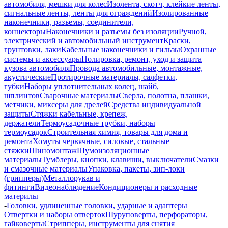
автомобиля, мешки для колес
Изолента, скотч, клейкие ленты,
сигнальные ленты, ленты для ограждений
Изолированные
наконечники, разъемы, соединители,
коннекторы
Наконечники и разъемы без изоляции
Ручной,
электрический и автомобильный инструмент
Краски,
грунтовки, лаки
Кабельные наконечники и гильзы
Охранные
системы и аксессуары
Полировка, ремонт, уход и защита
кузова автомобиля
Провода автомобильные, монтажные,
акустические
Протирочные материалы, салфетки,
губки
Наборы уплотнительных колец, шайб,
шплинтов
Сварочные материалы
Сверла, полотна, плашки,
метчики, миксеры для дрелей
Средства индивидуальной
защиты
Стяжки кабельные, крепеж,
держатели
Термоусадочные трубки, наборы
термоусадок
Строительная химия, товары для дома и
ремонта
Хомуты червячные, силовые, стальные
стяжки
Шиномонтаж
Шумоизоляционные
материалы
Тумблеры, кнопки, клавиши, выключатели
Смазки
и смазочные материалы
Упаковка, пакеты, зип-локи
(грипперы)
Металлорукав и
фитинги
Видеонаблюдение
Кондиционеры и расходные
материлы
-
Головки, удлиненные головки, ударные и адаптеры
Отвертки и наборы отверток
Шуруповерты, перфораторы,
гайковерты
Стрипперы, инструменты для снятия