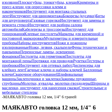
изоляции
Плоскогубцы, тонкогубцы, клещи
Кримперы и
пресс-клещи для опрессовки клемм и
наконечников
Инструмент для монтажа стальных
лент
Инструмент для шиномонтажа
Бокорезы (кусачки)
Биты
для шуруповерта
Газовые горелки
Инструмент для замены и
ремонта стекол
Инструмент для разбора салона
автомобиля
Кабелерезы и троссорезы
Инструмент для
тонирования
Клеевые пистолеты
Маркеры для временной и
постоянной маркировки
Мультиметры и измерительные
приборы
Наборы инструментов
Ножи и ножницы
изолированные
Ножи, лезвия, скальпели
Фены технические и
паяльники
Переносные лампы, освещение,
фонарики
Пистолеты для герметиков
Пистолеты для
монтажной пены
Протяжки для проводов
Рулетки
Тестеры и
пробники
Инструмент для сетевых работ
Диспенсеры для
клейких лент
Гаечные ключи и наборы ключей
Баллонные
ключи
Сварочное оборудование
Шлифовальные
машины
Заклепочники и заклепки
Зажимы пружинные,
струбцины
Молотки, кувалды, молотки-гвоздодеры
Шприцы и
масленки, инструмент для нанесения смазки
Строительные и
мебельные степлеры
-
МАЯКАВТО головка 12 мм, 1/4" 6 граней
МАЯКАВТО головка 12 мм, 1/4" 6