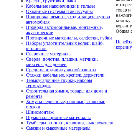
Краски, грунтовки, лаки
интере
Кабельные наконечники и гильзы
товар и
Охранные системы и аксессуары
нажмит
Полировка, ремонт, уход и защита кузова
кнопку
автомобиля
корзину
Провода автомобильные, монтажные,
Общая 
акустические
—
Протирочные материалы, салфетки, губки
Перейт
Наборы уплотнительных колец, шайб,
корзину
шплинтов
Сварочные материалы
Сверла, полотна, плашки, метчики,
миксеры для дрелей
Средства индивидуальной защиты
Стяжки кабельные, крепеж, держатели
Термоусадочные трубки, наборы
термоусадок
Строительная химия, товары для дома и
ремонта
Хомуты червячные, силовые, стальные
стяжки
Шиномонтаж
Шумоизоляционные материалы
Тумблеры, кнопки, клавиши, выключатели
Смазки и смазочные материалы