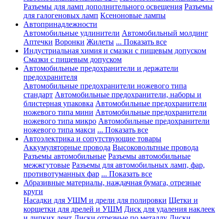
Разъемы для ламп дополнительного освещения
Разъемы
для галогеновых ламп
Ксеноновые лампы
Автопринадлежности
Автомобильные удлинители
Автомобильный молдинг
Аптечки
Воронки
Жилеты
... Показать все
Индустриальная химия и смазки с пищевым допуском
Смазки с пищевым допуском
Автомобильные предохранители и держатели
предохранителя
Автомобильные предохранители ножевого типа
стандарт
Автомобильные предохранители, наборы и
блистерная упаковка
Автомобильные предохранители
ножевого типа мини
Автомобильные предохранители
ножевого типа микро
Автомобильные предохранители
ножевого типа макси
... Показать все
Автоэлектрика и сопутствующие товары
Аккумуляторные провода
Высоковольтные провода
Разъемы автомобильные
Разъемы автомобильные
межжгутовые
Разъемы для автомобильных ламп, фар,
противотуманных фар
... Показать все
Абразивные материалы, наждачная бумага, отрезные
круги
Насадки для УШМ и дрели для полировки
Щетки и
корщетки для дрелей и УШМ
Диск для удаления наклеек
и липких лент
Диски отрезные по металлу
Диски