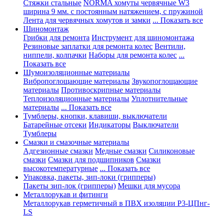
Стяжки стальные
NORMA хомуты червячные W3
ширина 9 мм. с постоянным натяжением, с пружиной
Лента для червячных хомутов и замки
... Показать все
Шиномонтаж
Грибки для ремонта
Инструмент для шиномонтажа
Резиновые заплатки для ремонта колес
Вентили,
ниппели, колпачки
Наборы для ремонта колес
...
Показать все
Шумоизоляционные материалы
Вибропоглощающие материалы
Звукопоглощающие
материалы
Противоскрипные материалы
Теплоизоляционные материалы
Уплотнительные
материалы
... Показать все
Тумблеры, кнопки, клавиши, выключатели
Батарейные отсеки
Индикаторы
Выключатели
Тумблеры
Смазки и смазочные материалы
Адгезионные смазки
Медные смазки
Силиконовые
смазки
Смазки для подшипников
Смазки
высокотемпературные
... Показать все
Упаковка, пакеты, зип-локи (грипперы)
Пакеты зип-лок (грипперы)
Мешки для мусора
Металлорукав и фитинги
Металлорукав герметичный в ПВХ изоляции Р3-ЦПнг-
LS