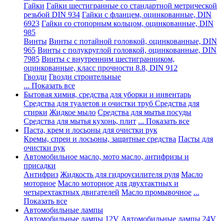
Гайки
Гайки шестигранные со стандартной метрической
резьбой DIN 934
Гайки с фланцем, оцинкованные, DIN
6923
Гайки со стопорным кольцом, оцинкованные, DIN
985
Винты
Винты с потайной головкой, оцинкованные, DIN
965
Винты с полукруглой головкой, оцинкованные, DIN
7985
Винты с внутренним шестигранником,
оцинкованные, класс прочности 8.8, DIN 912
Гвозди
Гвозди строительные
... Показать все
Бытовая химия, средства для уборки и инвентарь
Средства для туалетов и очистки труб
Средства для
стирки
Жидкое мыло
Средства для мытья посуды
Средства для мытья кухонь, плит
... Показать все
Паста, крем и лосьоны для очистки рук
Кремы, спреи и лосьоны, защитные средства
Пасты для
очистки рук
Автомобильное масло, мото масло, антифризы и
присадки
Антифриз
Жидкость для гидроусилителя руля
Масло
моторное
Масло моторное для двухтактных и
четырехтактных двигателей
Масло промывочное
...
Показать все
Автомобильные лампы
Автомобильные лампы 12V
Автомобильные лампы 24V