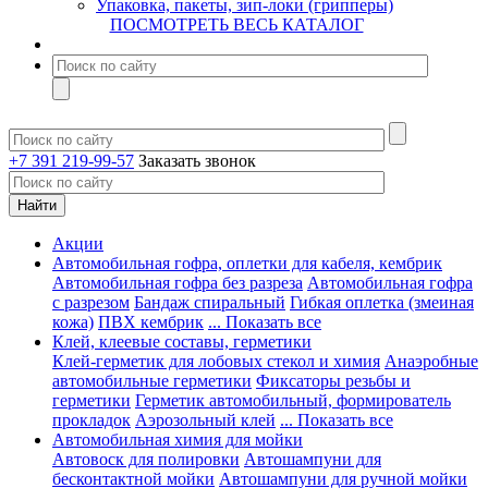
Упаковка, пакеты, зип-локи (грипперы)
ПОСМОТРЕТЬ ВЕСЬ КАТАЛОГ
+7 391 219-99-57
Заказать звонок
Акции
Автомобильная гофра, оплетки для кабеля, кембрик
Автомобильная гофра без разреза
Автомобильная гофра
с разрезом
Бандаж спиральный
Гибкая оплетка (змеиная
кожа)
ПВХ кембрик
... Показать все
Клей, клеевые составы, герметики
Клей-герметик для лобовых стекол и химия
Анаэробные
автомобильные герметики
Фиксаторы резьбы и
герметики
Герметик автомобильный, формирователь
прокладок
Аэрозольный клей
... Показать все
Автомобильная химия для мойки
Автовоск для полировки
Автошампуни для
бесконтактной мойки
Автошампуни для ручной мойки