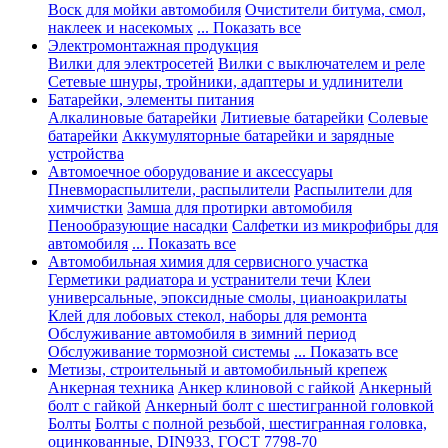
Воск для мойки автомобиля
Очистители битума, смол,
наклеек и насекомых
... Показать все
Электромонтажная продукция
Вилки для электросетей
Вилки с выключателем и реле
Сетевые шнуры, тройники, адаптеры и удлинители
Батарейки, элементы питания
Алкалиновые батарейки
Литиевые батарейки
Солевые
батарейки
Аккумуляторные батарейки и зарядные
устройства
Автомоечное оборудование и аксессуары
Пневмораспылители, распылители
Распылители для
химчистки
Замша для протирки автомобиля
Пенообразующие насадки
Салфетки из микрофибры для
автомобиля
... Показать все
Автомобильная химия для сервисного участка
Герметики радиатора и устранители течи
Клеи
универсальные, эпоксидные смолы, цианоакрилаты
Клей для лобовых стекол, наборы для ремонта
Обслуживание автомобиля в зимний период
Обслуживание тормозной системы
... Показать все
Метизы, строительный и автомобильный крепеж
Анкерная техника
Анкер клиновой с гайкой
Анкерный
болт с гайкой
Анкерный болт с шестигранной головкой
Болты
Болты с полной резьбой, шестигранная головка,
оцинкованные, DIN933, ГОСТ 7798-70