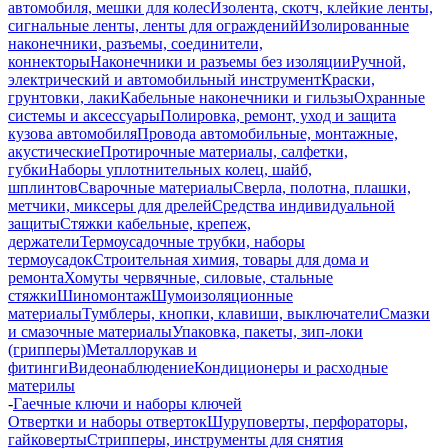
автомобиля, мешки для колес
Изолента, скотч, клейкие ленты,
сигнальные ленты, ленты для ограждений
Изолированные
наконечники, разъемы, соединители,
коннекторы
Наконечники и разъемы без изоляции
Ручной,
электрический и автомобильный инструмент
Краски,
грунтовки, лаки
Кабельные наконечники и гильзы
Охранные
системы и аксессуары
Полировка, ремонт, уход и защита
кузова автомобиля
Провода автомобильные, монтажные,
акустические
Протирочные материалы, салфетки,
губки
Наборы уплотнительных колец, шайб,
шплинтов
Сварочные материалы
Сверла, полотна, плашки,
метчики, миксеры для дрелей
Средства индивидуальной
защиты
Стяжки кабельные, крепеж,
держатели
Термоусадочные трубки, наборы
термоусадок
Строительная химия, товары для дома и
ремонта
Хомуты червячные, силовые, стальные
стяжки
Шиномонтаж
Шумоизоляционные
материалы
Тумблеры, кнопки, клавиши, выключатели
Смазки
и смазочные материалы
Упаковка, пакеты, зип-локи
(грипперы)
Металлорукав и
фитинги
Видеонаблюдение
Кондиционеры и расходные
материлы
-
Гаечные ключи и наборы ключей
Отвертки и наборы отверток
Шуруповерты, перфораторы,
гайковерты
Стрипперы, инструменты для снятия