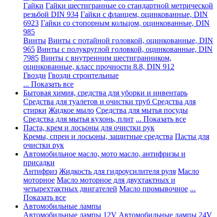
Гайки
Гайки шестигранные со стандартной метрической
резьбой DIN 934
Гайки с фланцем, оцинкованные, DIN
6923
Гайки со стопорным кольцом, оцинкованные, DIN
985
Винты
Винты с потайной головкой, оцинкованные, DIN
965
Винты с полукруглой головкой, оцинкованные, DIN
7985
Винты с внутренним шестигранником,
оцинкованные, класс прочности 8.8, DIN 912
Гвозди
Гвозди строительные
... Показать все
Бытовая химия, средства для уборки и инвентарь
Средства для туалетов и очистки труб
Средства для
стирки
Жидкое мыло
Средства для мытья посуды
Средства для мытья кухонь, плит
... Показать все
Паста, крем и лосьоны для очистки рук
Кремы, спреи и лосьоны, защитные средства
Пасты для
очистки рук
Автомобильное масло, мото масло, антифризы и
присадки
Антифриз
Жидкость для гидроусилителя руля
Масло
моторное
Масло моторное для двухтактных и
четырехтактных двигателей
Масло промывочное
...
Показать все
Автомобильные лампы
Автомобильные лампы 12V
Автомобильные лампы 24V