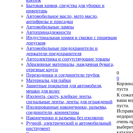
крепеж
Бытовая химия, средства для уборки и
инвентарь
Автомобильное масло, мото масло,
антифризы и присадки
Автомобильные лампы
Автопринадлежности
Индустриальная химия и смазки с пищевым
допуском
Автомобильные предохранители и
держатели предохранителя
Автоэлектрика и сопутствующие товары
Абразивные материалы, наждачная бумага,
отрезные круги
0
Переходники и соединители трубок
0
Материалы для пайки
Корзин
Защитные покрытия для автомобиля,
пуста
мешки для колес
К сожа
Изолента, скотч, клейкие ленты,
ваша ко
сигнальные ленты, ленты для ограждений
пуста.
Изолированные наконечники, разъемы,
Исправи
соединители, коннекторы
недора
Наконечники и разъемы без изоляции
очень п
Ручной, электрический и автомобильный
выберит
инструмент
каталог