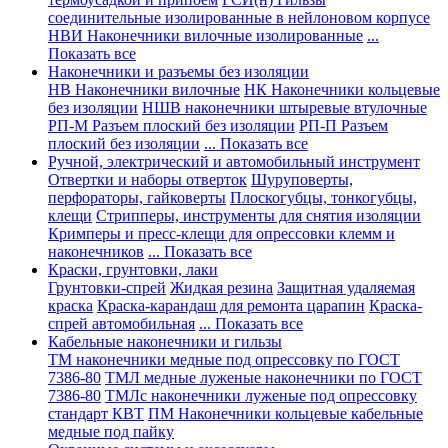
соединительные изолированные в нейлоновом корпусе
НВИ Наконечники вилочные изолированные
...
Показать все
Наконечники и разъемы без изоляции
НВ Наконечники вилочные
НК Наконечники кольцевые
без изоляции
НШВ наконечники штыревые втулочные
РП-М Разъем плоский без изоляции
РП-П Разъем
плоский без изоляции
... Показать все
Ручной, электрический и автомобильный инструмент
Отвертки и наборы отверток
Шуруповерты,
перфораторы, гайковерты
Плоскогубцы, тонкогубцы,
клещи
Стрипперы, инструменты для снятия изоляции
Кримперы и пресс-клещи для опрессовки клемм и
наконечников
... Показать все
Краски, грунтовки, лаки
Грунтовки-спрей
Жидкая резина
Защитная удаляемая
краска
Краска-карандаш для ремонта царапин
Краска-
спрей автомобильная
... Показать все
Кабельные наконечники и гильзы
ТМ наконечники медные под опрессовку по ГОСТ
7386-80
ТМЛ медные луженые наконечники по ГОСТ
7386-80
ТМЛс наконечники луженые под опрессовку
стандарт КВТ
ПМ Наконечники кольцевые кабельные
медные под пайку