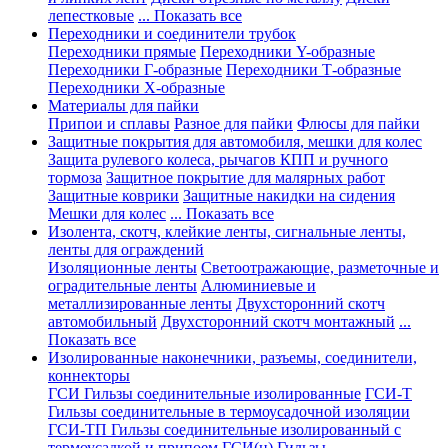
лепестковые
... Показать все
Переходники и соединители трубок
Переходники прямые
Переходники Y-образные
Переходники Г-образные
Переходники Т-образные
Переходники Х-образные
Материалы для пайки
Припои и сплавы
Разное для пайки
Флюсы для пайки
Защитные покрытия для автомобиля, мешки для колес
Защита рулевого колеса, рычагов КПП и ручного
тормоза
Защитное покрытие для малярных работ
Защитные коврики
Защитные накидки на сидения
Мешки для колес
... Показать все
Изолента, скотч, клейкие ленты, сигнальные ленты,
ленты для ограждений
Изоляционные ленты
Светоотражающие, разметочные и
оградительные ленты
Алюминиевые и
металлизированные ленты
Двухсторонний скотч
автомобильный
Двухсторонний скотч монтажный
...
Показать все
Изолированные наконечники, разъемы, соединители,
коннекторы
ГСИ Гильзы соединительные изолированные
ГСИ-Т
Гильзы соединительные в термоусадочной изоляции
ГСИ-ТП Гильзы соединительные изолированный с
термоусадкой и припоем
ГСИ(н) Гильзы