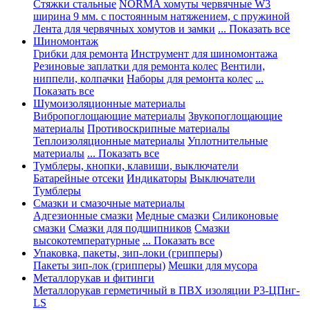
Стяжки стальные
NORMA хомуты червячные W3
ширина 9 мм. с постоянным натяжением, с пружиной
Лента для червячных хомутов и замки
... Показать все
Шиномонтаж
Грибки для ремонта
Инструмент для шиномонтажа
Резиновые заплатки для ремонта колес
Вентили,
ниппели, колпачки
Наборы для ремонта колес
...
Показать все
Шумоизоляционные материалы
Вибропоглощающие материалы
Звукопоглощающие
материалы
Противоскрипные материалы
Теплоизоляционные материалы
Уплотнительные
материалы
... Показать все
Тумблеры, кнопки, клавиши, выключатели
Батарейные отсеки
Индикаторы
Выключатели
Тумблеры
Смазки и смазочные материалы
Адгезионные смазки
Медные смазки
Силиконовые
смазки
Смазки для подшипников
Смазки
высокотемпературные
... Показать все
Упаковка, пакеты, зип-локи (грипперы)
Пакеты зип-лок (грипперы)
Мешки для мусора
Металлорукав и фитинги
Металлорукав герметичный в ПВХ изоляции Р3-ЦПнг-
LS