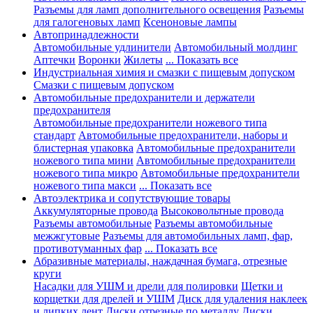
Разъемы для ламп дополнительного освещения
Разъемы
для галогеновых ламп
Ксеноновые лампы
Автопринадлежности
Автомобильные удлинители
Автомобильный молдинг
Аптечки
Воронки
Жилеты
... Показать все
Индустриальная химия и смазки с пищевым допуском
Смазки с пищевым допуском
Автомобильные предохранители и держатели
предохранителя
Автомобильные предохранители ножевого типа
стандарт
Автомобильные предохранители, наборы и
блистерная упаковка
Автомобильные предохранители
ножевого типа мини
Автомобильные предохранители
ножевого типа микро
Автомобильные предохранители
ножевого типа макси
... Показать все
Автоэлектрика и сопутствующие товары
Аккумуляторные провода
Высоковольтные провода
Разъемы автомобильные
Разъемы автомобильные
межжгутовые
Разъемы для автомобильных ламп, фар,
противотуманных фар
... Показать все
Абразивные материалы, наждачная бумага, отрезные
круги
Насадки для УШМ и дрели для полировки
Щетки и
корщетки для дрелей и УШМ
Диск для удаления наклеек
и липких лент
Диски отрезные по металлу
Диски