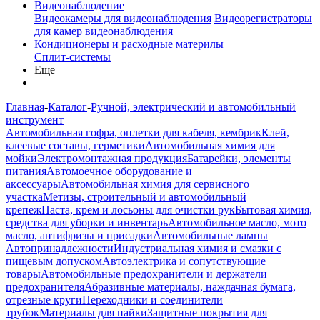
Видеонаблюдение
Видеокамеры для видеонаблюдения
Видеорегистраторы
для камер видеонаблюдения
Кондиционеры и расходные материлы
Сплит-системы
Еще
Главная
-
Каталог
-
Ручной, электрический и автомобильный
инструмент
Автомобильная гофра, оплетки для кабеля, кембрик
Клей,
клеевые составы, герметики
Автомобильная химия для
мойки
Электромонтажная продукция
Батарейки, элементы
питания
Автомоечное оборудование и
аксессуары
Автомобильная химия для сервисного
участка
Метизы, строительный и автомобильный
крепеж
Паста, крем и лосьоны для очистки рук
Бытовая химия,
средства для уборки и инвентарь
Автомобильное масло, мото
масло, антифризы и присадки
Автомобильные лампы
Автопринадлежности
Индустриальная химия и смазки с
пищевым допуском
Автоэлектрика и сопутствующие
товары
Автомобильные предохранители и держатели
предохранителя
Абразивные материалы, наждачная бумага,
отрезные круги
Переходники и соединители
трубок
Материалы для пайки
Защитные покрытия для