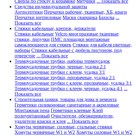
Сверла по стеклу и керамике
Метчики
... Показать все
Средства индивидуальной защиты
Антисептики
Перчатки рабочие, тканевые, ХБ, краги
Перчатки нитриловые
Маски сварщика
Бахилы
...
Показать все
Стяжки кабельные, крепеж, держатели
Стяжки кабельные
Velcro многоразовые тканевые
стяжки, липучки
ПМС площадки монтажные
самоклеющиеся для стяжек
Стяжки для кабеля цветные,
наборы
Стяжки кабельные с дюбель пистоном, под
отверстие
... Показать все
Термоусадочные трубки, наборы термоусадок
Термоусадочные трубки, черные, усадка 2:1
Термоусадочные трубки с клеем, усадка 3:1
Термоусадочные трубки, прозрачные, усадка 2:1
Термоусадочные трубки с клеем, прозрачные, усадка 3:1
Термоусадочные трубки с клеем, черные, усадка 4:1
...
Показать все
Строительная химия, товары для дома и ремонта
Герметики силиконовые санитарные и акриловые
Монтажная пена
Герметики клеевые
Клей
полиуретановый
Очистители, обезжириватели,
удалители краски и клея
... Показать все
Хомуты червячные, силовые, стальные стяжки
Хомуты червячные W1 и W2
Хомуты силовые W1 и W2