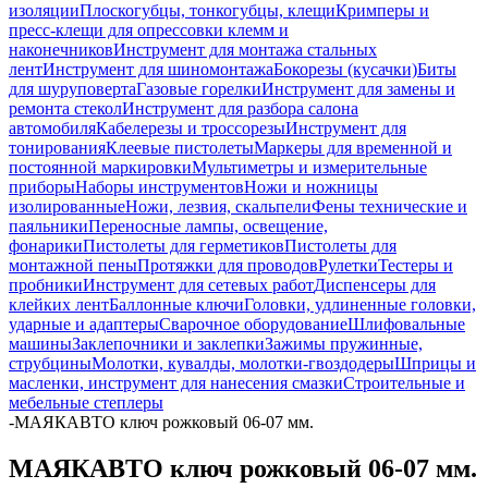
изоляции
Плоскогубцы, тонкогубцы, клещи
Кримперы и
пресс-клещи для опрессовки клемм и
наконечников
Инструмент для монтажа стальных
лент
Инструмент для шиномонтажа
Бокорезы (кусачки)
Биты
для шуруповерта
Газовые горелки
Инструмент для замены и
ремонта стекол
Инструмент для разбора салона
автомобиля
Кабелерезы и троссорезы
Инструмент для
тонирования
Клеевые пистолеты
Маркеры для временной и
постоянной маркировки
Мультиметры и измерительные
приборы
Наборы инструментов
Ножи и ножницы
изолированные
Ножи, лезвия, скальпели
Фены технические и
паяльники
Переносные лампы, освещение,
фонарики
Пистолеты для герметиков
Пистолеты для
монтажной пены
Протяжки для проводов
Рулетки
Тестеры и
пробники
Инструмент для сетевых работ
Диспенсеры для
клейких лент
Баллонные ключи
Головки, удлиненные головки,
ударные и адаптеры
Сварочное оборудование
Шлифовальные
машины
Заклепочники и заклепки
Зажимы пружинные,
струбцины
Молотки, кувалды, молотки-гвоздодеры
Шприцы и
масленки, инструмент для нанесения смазки
Строительные и
мебельные степлеры
-
МАЯКАВТО ключ рожковый 06-07 мм.
МАЯКАВТО ключ рожковый 06-07 мм.