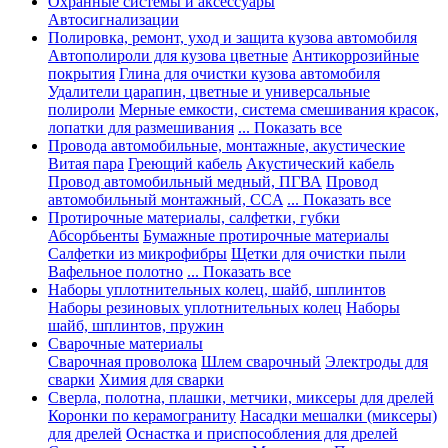
Охранные системы и аксессуары
Автосигнализации
Полировка, ремонт, уход и защита кузова автомобиля
Автополироли для кузова цветные
Антикоррозийные
покрытия
Глина для очистки кузова автомобиля
Удалители царапин, цветные и универсальные
полироли
Мерные емкости, система смешивания красок,
лопатки для размешивания
... Показать все
Провода автомобильные, монтажные, акустические
Витая пара
Греющий кабель
Акустический кабель
Провод автомобильный медный, ПГВА
Провод
автомобильный монтажный, CCA
... Показать все
Протирочные материалы, салфетки, губки
Абсорбьенты
Бумажные протирочные материалы
Салфетки из микрофибры
Щетки для очистки пыли
Вафельное полотно
... Показать все
Наборы уплотнительных колец, шайб, шплинтов
Наборы резиновых уплотнительных колец
Наборы
шайб, шплинтов, пружин
Сварочные материалы
Сварочная проволока
Шлем сварочный
Электроды для
сварки
Химия для сварки
Сверла, полотна, плашки, метчики, миксеры для дрелей
Коронки по керамограниту
Насадки мешалки (миксеры)
для дрелей
Оснастка и приспособления для дрелей