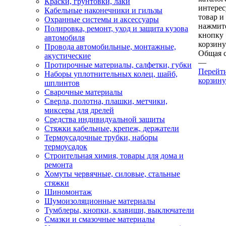
Краски, грунтовки, лаки
интере
Кабельные наконечники и гильзы
товар и
Охранные системы и аксессуары
нажмит
Полировка, ремонт, уход и защита кузова
кнопку
автомобиля
корзину
Провода автомобильные, монтажные,
Общая 
акустические
—
Протирочные материалы, салфетки, губки
Перейт
Наборы уплотнительных колец, шайб,
корзину
шплинтов
Сварочные материалы
Сверла, полотна, плашки, метчики,
миксеры для дрелей
Средства индивидуальной защиты
Стяжки кабельные, крепеж, держатели
Термоусадочные трубки, наборы
термоусадок
Строительная химия, товары для дома и
ремонта
Хомуты червячные, силовые, стальные
стяжки
Шиномонтаж
Шумоизоляционные материалы
Тумблеры, кнопки, клавиши, выключатели
Смазки и смазочные материалы