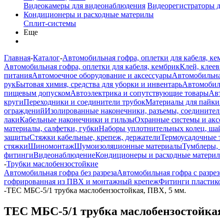
Видеокамеры для видеонаблюдения
Видеорегистраторы 
Кондиционеры и расходные материлы
Сплит-системы
Еще
Главная
-
Каталог
-
Автомобильная гофра, оплетки для кабеля, ке
Автомобильная гофра, оплетки для кабеля, кембрик
Клей, клеев
питания
Автомоечное оборудование и аксессуары
Автомобильна
рук
Бытовая химия, средства для уборки и инвентарь
Автомобиль
пищевым допуском
Автоэлектрика и сопутствующие товары
Ав
круги
Переходники и соединители трубок
Материалы для пайки
ограждений
Изолированные наконечники, разъемы, соединител
лаки
Кабельные наконечники и гильзы
Охранные системы и акс
материалы, салфетки, губки
Наборы уплотнительных колец, ша
защиты
Стяжки кабельные, крепеж, держатели
Термоусадочные 
стяжки
Шиномонтаж
Шумоизоляционные материалы
Тумблеры,
фитинги
Видеонаблюдение
Кондиционеры и расходные матери
-
Трубки маслобензостойкие
Автомобильная гофра без разреза
Автомобильная гофра с разре
гофрированная из ПВХ и монтажный крепеж
Фитинги пластико
-
TEC МБС-5/1 трубка маслобензостойкая, ПВХ, 5 мм.
TEC МБС-5/1 трубка маслобензостойкая