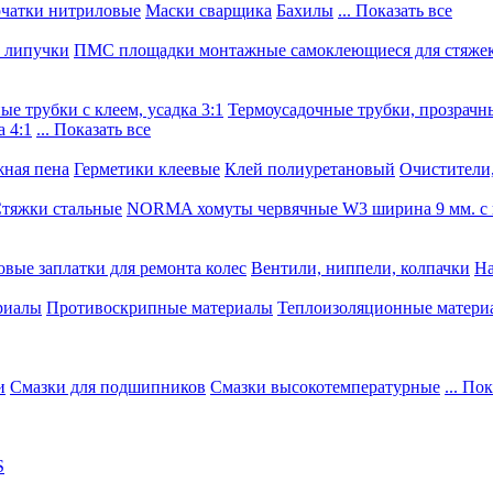
чатки нитриловые
Маски сварщика
Бахилы
... Показать все
, липучки
ПМС площадки монтажные самоклеющиеся для стяже
е трубки с клеем, усадка 3:1
Термоусадочные трубки, прозрачны
 4:1
... Показать все
ная пена
Герметики клеевые
Клей полиуретановый
Очистители,
тяжки стальные
NORMA хомуты червячные W3 ширина 9 мм. с 
овые заплатки для ремонта колес
Вентили, ниппели, колпачки
На
риалы
Противоскрипные материалы
Теплоизоляционные матери
и
Смазки для подшипников
Смазки высокотемпературные
... По
S