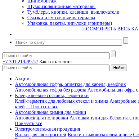
Шиномонтаж
Шумоизоляционные материалы
Тумблеры, кнопки, клавиши, выключатели
Смазки и смазочные материалы
Упаковка, пакеты, зип-локи (грипперы)
ПОСМОТРЕТЬ ВЕСЬ КА
+7 391 219-99-57
Заказать звонок
Акции
Автомобильная гофра, оплетки для кабеля, кембрик
Автомобильная гофра без разреза
Автомобильная гофра с
Клей, клеевые составы, герметики
Клей-герметик для лобовых стекол и химия
Анаэробные 
клей
... Показать все
Автомобильная химия для мойки
Автовоск для полировки
Автошампуни для бесконтактно
Показать все
Электромонтажная продукция
Вилки для электросетей
Вилки с выключателем и реле
Се