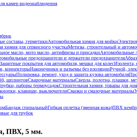
для камер видеонаблюдения
мбрик
ые составы, герметики
Автомобильная химия для мойки
Электро
я химия для сервисного участка
Метизы, строительный и автом
ное масло, мото масло, антифризы и присадки
Автомобильные
томобильные предохранители и держатели предохранителя
Абраз
Защитные покрытия для автомобиля, мешки для колес
Изолента, 
и, коннекторы
Наконечники и разъемы без изоляции
Ручной, эле
ессуары
Полировка, ремонт, уход и защита кузова автомобиля
Про
йб, шплинтов
Сварочные материалы
Сверла, полотна, плашки, ме
трубки, наборы термоусадок
Строительная химия, товары для дом
 кнопки, клавиши, выключатели
Смазки и смазочные материалы
У
лы
зом
Бандаж спиральный
Гибкая оплетка (змеиная кожа)
ПВХ кембр
вые для трубок
, ПВХ, 5 мм.