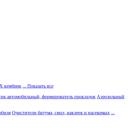
Х кембрик
... Показать все
тик автомобильный, формирователь прокладок
Аэрозольный
обиля
Очистители битума, смол, наклеек и насекомых
...