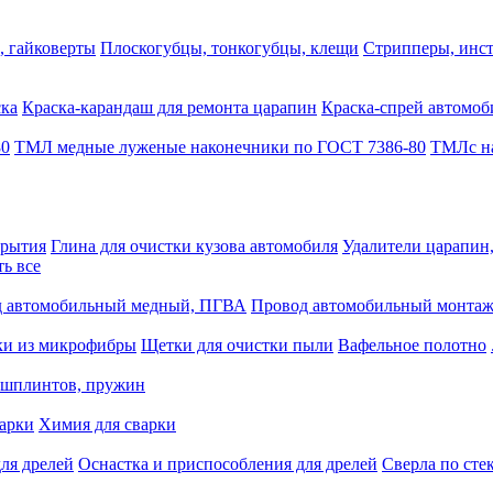
, гайковерты
Плоскогубцы, тонкогубцы, клещи
Стрипперы, инст
ска
Краска-карандаш для ремонта царапин
Краска-спрей автомоб
80
ТМЛ медные луженые наконечники по ГОСТ 7386-80
ТМЛс на
крытия
Глина для очистки кузова автомобиля
Удалители царапин
ть все
 автомобильный медный, ПГВА
Провод автомобильный монта
ки из микрофибры
Щетки для очистки пыли
Вафельное полотно
 шплинтов, пружин
варки
Химия для сварки
ля дрелей
Оснастка и приспособления для дрелей
Сверла по сте