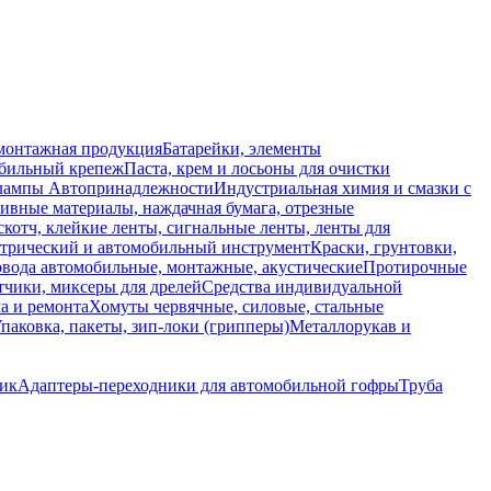
монтажная продукция
Батарейки, элементы
обильный крепеж
Паста, крем и лосьоны для очистки
 лампы
Автопринадлежности
Индустриальная химия и смазки с
ивные материалы, наждачная бумага, отрезные
скотч, клейкие ленты, сигнальные ленты, ленты для
ктрический и автомобильный инструмент
Краски, грунтовки,
вода автомобильные, монтажные, акустические
Протирочные
тчики, миксеры для дрелей
Средства индивидуальной
а и ремонта
Хомуты червячные, силовые, стальные
паковка, пакеты, зип-локи (грипперы)
Металлорукав и
ик
Адаптеры-переходники для автомобильной гофры
Труба