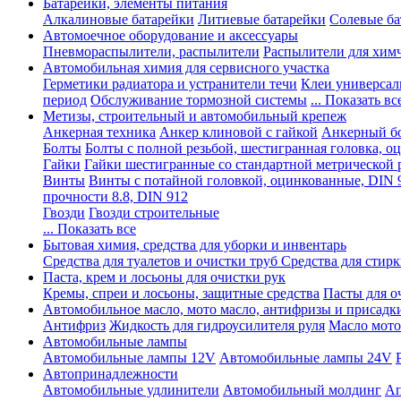
Батарейки, элементы питания
Алкалиновые батарейки
Литиевые батарейки
Солевые ба
Автомоечное оборудование и аксессуары
Пневмораспылители, распылители
Распылители для хим
Автомобильная химия для сервисного участка
Герметики радиатора и устранители течи
Клеи универсал
период
Обслуживание тормозной системы
... Показать вс
Метизы, строительный и автомобильный крепеж
Анкерная техника
Анкер клиновой с гайкой
Анкерный бо
Болты
Болты с полной резьбой, шестигранная головка, 
Гайки
Гайки шестигранные со стандартной метрической 
Винты
Винты с потайной головкой, оцинкованные, DIN 
прочности 8.8, DIN 912
Гвозди
Гвозди строительные
... Показать все
Бытовая химия, средства для уборки и инвентарь
Средства для туалетов и очистки труб
Средства для стир
Паста, крем и лосьоны для очистки рук
Кремы, спреи и лосьоны, защитные средства
Пасты для о
Автомобильное масло, мото масло, антифризы и присадк
Антифриз
Жидкость для гидроусилителя руля
Масло мото
Автомобильные лампы
Автомобильные лампы 12V
Автомобильные лампы 24V
Автопринадлежности
Автомобильные удлинители
Автомобильный молдинг
Ап