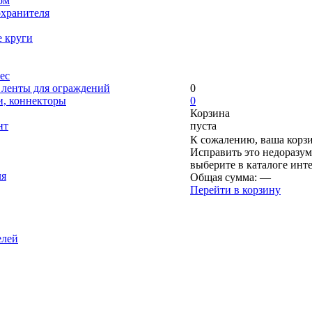
ом
охранителя
е круги
ес
, ленты для ограждений
0
и, коннекторы
0
Корзина
нт
пуста
К сожалению, ваша корзи
Исправить это недоразум
выберите в каталоге инт
ля
Общая сумма:
—
Перейти в корзину
елей