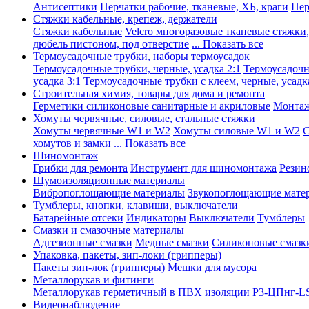
Антисептики
Перчатки рабочие, тканевые, ХБ, краги
Пер
Стяжки кабельные, крепеж, держатели
Стяжки кабельные
Velcro многоразовые тканевые стяжки
дюбель пистоном, под отверстие
... Показать все
Термоусадочные трубки, наборы термоусадок
Термоусадочные трубки, черные, усадка 2:1
Термоусадочны
усадка 3:1
Термоусадочные трубки с клеем, черные, усадка
Строительная химия, товары для дома и ремонта
Герметики силиконовые санитарные и акриловые
Монтаж
Хомуты червячные, силовые, стальные стяжки
Хомуты червячные W1 и W2
Хомуты силовые W1 и W2
С
хомутов и замки
... Показать все
Шиномонтаж
Грибки для ремонта
Инструмент для шиномонтажа
Резин
Шумоизоляционные материалы
Вибропоглощающие материалы
Звукопоглощающие мате
Тумблеры, кнопки, клавиши, выключатели
Батарейные отсеки
Индикаторы
Выключатели
Тумблеры
Смазки и смазочные материалы
Адгезионные смазки
Медные смазки
Силиконовые смазк
Упаковка, пакеты, зип-локи (грипперы)
Пакеты зип-лок (грипперы)
Мешки для мусора
Металлорукав и фитинги
Металлорукав герметичный в ПВХ изоляции Р3-ЦПнг-L
Видеонаблюдение