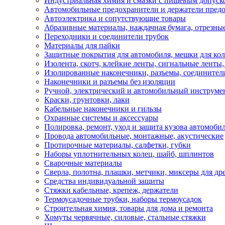
Индустриальная химия и смазки с пищевым допуск
Автомобильные предохранители и держатели пред
Автоэлектрика и сопутствующие товары
Абразивные материалы, наждачная бумага, отрезны
Переходники и соединители трубок
Материалы для пайки
Защитные покрытия для автомобиля, мешки для кол
Изолента, скотч, клейкие ленты, сигнальные ленты
Изолированные наконечники, разъемы, соединител
Наконечники и разъемы без изоляции
Ручной, электрический и автомобильный инструме
Краски, грунтовки, лаки
Кабельные наконечники и гильзы
Охранные системы и аксессуары
Полировка, ремонт, уход и защита кузова автомоби
Провода автомобильные, монтажные, акустические
Протирочные материалы, салфетки, губки
Наборы уплотнительных колец, шайб, шплинтов
Сварочные материалы
Сверла, полотна, плашки, метчики, миксеры для др
Средства индивидуальной защиты
Стяжки кабельные, крепеж, держатели
Термоусадочные трубки, наборы термоусадок
Строительная химия, товары для дома и ремонта
Хомуты червячные, силовые, стальные стяжки