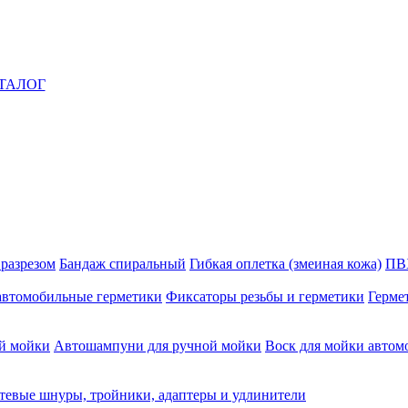
ТАЛОГ
 разрезом
Бандаж спиральный
Гибкая оплетка (змеиная кожа)
ПВ
автомобильные герметики
Фиксаторы резьбы и герметики
Герме
й мойки
Автошампуни для ручной мойки
Воск для мойки автом
тевые шнуры, тройники, адаптеры и удлинители