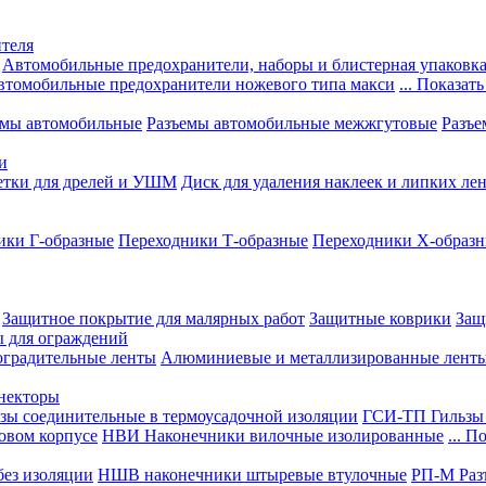
теля
Автомобильные предохранители, наборы и блистерная упаковк
втомобильные предохранители ножевого типа макси
... Показать
емы автомобильные
Разъемы автомобильные межжгутовые
Разъе
и
етки для дрелей и УШМ
Диск для удаления наклеек и липких ле
ики Г-образные
Переходники Т-образные
Переходники Х-образ
Защитное покрытие для малярных работ
Защитные коврики
Защ
ы для ограждений
оградительные ленты
Алюминиевые и металлизированные лент
ннекторы
зы соединительные в термоусадочной изоляции
ГСИ-ТП Гильзы 
овом корпусе
НВИ Наконечники вилочные изолированные
... П
ез изоляции
НШВ наконечники штыревые втулочные
РП-М Раз