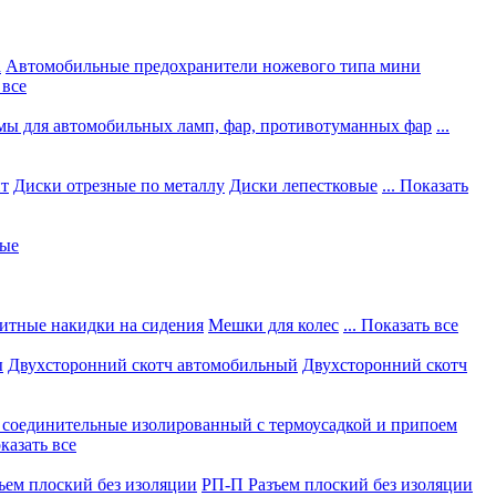
а
Автомобильные предохранители ножевого типа мини
 все
мы для автомобильных ламп, фар, противотуманных фар
...
нт
Диски отрезные по металлу
Диски лепестковые
... Показать
ные
итные накидки на сидения
Мешки для колес
... Показать все
ы
Двухсторонний скотч автомобильный
Двухсторонний скотч
соединительные изолированный с термоусадкой и припоем
оказать все
ъем плоский без изоляции
РП-П Разъем плоский без изоляции