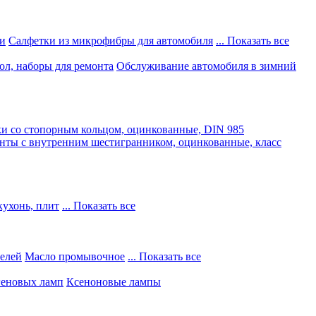
и
Салфетки из микрофибры для автомобиля
... Показать все
ол, наборы для ремонта
Обслуживание автомобиля в зимний
и со стопорным кольцом, оцинкованные, DIN 985
нты с внутренним шестигранником, оцинкованные, класс
кухонь, плит
... Показать все
телей
Масло промывочное
... Показать все
геновых ламп
Ксеноновые лампы