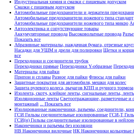
Индустриальная химия и смазки с пищевым допуском
Смазки с пищевым допуском
Автомобильные предохранители и держатели предохрани
Автомобильные предохранители ножевого типа стандарт
Автомобильные предохранители ножевого типа микро
А
Автоэлектрика и сопутствующие товары
Аккумуляторные провода
Высоковольтные провода
Разъ
Показать все
Абразивные материалы, наждачная бумага, отрезные круг
Насадки для УШМ и дрели для полировки
Щетки и корщ
все
Переходники и соединители трубок
Переходники прямые
Переходники Y-образные
Переходн
Материалы для пайки
Припои и сплавы
Разное для пайки
Флюсы для пайки
Защитные покрытия для автомобиля, мешки для колес
Защита рулевого колеса, рычагов КПП и ручного тормоза
Изолента, скотч, клейкие ленты, сигнальные ленты, лент
Изоляционные ленты
Светоотражающие, разметочные и 
монтажный
... Показать все
Изолированные наконечники, разъемы, соединители, ко
ГСИ Гильзы соединительные изолированные
ГСИ-Т Гиль
ГСИ(н) Гильзы соединительные изолированные в нейлон
Наконечники и разъемы без изоляции
НВ Наконечники вилочные
НК Наконечники кольцевые б