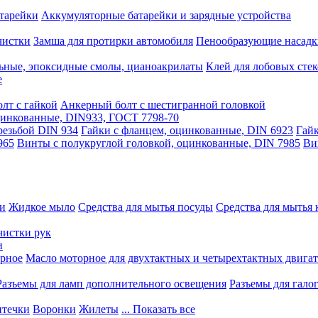
тарейки
Аккумуляторные батарейки и зарядные устройства
чистки
Замша для протирки автомобиля
Пенообразующие насадк
ьные, эпоксидные смолы, цианоакрилаты
Клей для лобовых стек
е
лт с гайкой
Анкерный болт с шестигранной головкой
оцинкованные, DIN933, ГОСТ 7798-70
резьбой DIN 934
Гайки с фланцем, оцинкованные, DIN 6923
Гайк
965
Винты с полукруглой головкой, оцинкованные, DIN 7985
Ви
ки
Жидкое мыло
Средства для мытья посуды
Средства для мытья 
чистки рук
и
рное
Масло моторное для двухтактных и четырехтактных двига
Разъемы для ламп дополнительного освещения
Разъемы для гало
течки
Воронки
Жилеты
... Показать все