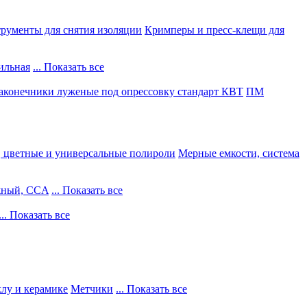
рументы для снятия изоляции
Кримперы и пресс-клещи для
ильная
... Показать все
конечники луженые под опрессовку стандарт КВТ
ПМ
, цветные и универсальные полироли
Мерные емкости, система
жный, CCA
... Показать все
... Показать все
клу и керамике
Метчики
... Показать все