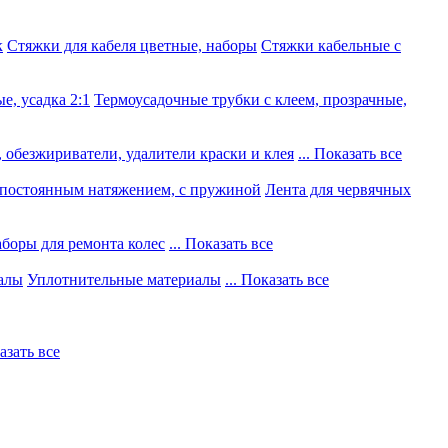
к
Стяжки для кабеля цветные, наборы
Стяжки кабельные с
е, усадка 2:1
Термоусадочные трубки с клеем, прозрачные,
 обезжириватели, удалители краски и клея
... Показать все
постоянным натяжением, с пружиной
Лента для червячных
боры для ремонта колес
... Показать все
алы
Уплотнительные материалы
... Показать все
казать все