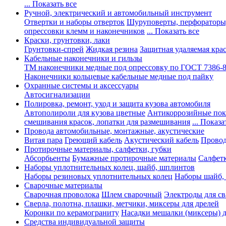
... Показать все
Ручной, электрический и автомобильный инструмент
Отвертки и наборы отверток
Шуруповерты, перфораторы
опрессовки клемм и наконечников
... Показать все
Краски, грунтовки, лаки
Грунтовки-спрей
Жидкая резина
Защитная удаляемая кра
Кабельные наконечники и гильзы
ТМ наконечники медные под опрессовку по ГОСТ 7386-
Наконечники кольцевые кабельные медные под пайку
Охранные системы и аксессуары
Автосигнализации
Полировка, ремонт, уход и защита кузова автомобиля
Автополироли для кузова цветные
Антикоррозийные по
смешивания красок, лопатки для размешивания
... Показа
Провода автомобильные, монтажные, акустические
Витая пара
Греющий кабель
Акустический кабель
Провод
Протирочные материалы, салфетки, губки
Абсорбьенты
Бумажные протирочные материалы
Салфет
Наборы уплотнительных колец, шайб, шплинтов
Наборы резиновых уплотнительных колец
Наборы шайб,
Сварочные материалы
Сварочная проволока
Шлем сварочный
Электроды для с
Сверла, полотна, плашки, метчики, миксеры для дрелей
Коронки по керамограниту
Насадки мешалки (миксеры) д
Средства индивидуальной защиты