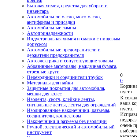
крепеж
Бытовая химия, средства для уборки и
инвентарь
Автомобильное масло, мото масло,
антифризы и присадки
Автомобильные лампы
Автопринадлежности
Индустриальная химия и смазки с пищевым
допуском
Автомобильные предохранители и
держатели предохранителя
Автоэлектрика и сопутствующие товары
Абразивные материалы, наждачная бумага,
отрезные круги
0
Переходники и соединители трубок
0
Материалы для пайки
Корзин
Защитные покрытия для автомобиля,
пуста
мешки для колес
К сожа
Изолента, скотч, клейкие ленты,
ваша ко
сигнальные ленты, ленты для ограждений
пуста.
Изолированные наконечники, разъемы,
Исправи
соединители, коннекторы
недора
Наконечники и разъемы без изоляции
очень п
Ручной, электрический и автомобильный
выберит
инструмент
каталог