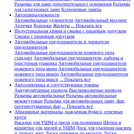
Разъемы для ламп дополнительного освещения
Разъемы
для галогеновых ламп
Ксеноновые лампы
Автопринадлежности
Автомобильные удлинители
Автомобильный молдинг
Аптечки
Воронки
Жилеты
... Показать все
Индустриальная химия и смазки с пищевым допуском
Смазки с пищевым допуском
Автомобильные предохранители и держатели
предохранителя
Автомобильные предохранители ножевого типа
стандарт
Автомобильные предохранители, наборы и
блистерная упаковка
Автомобильные предохранители
ножевого типа мини
Автомобильные предохранители
ножевого типа микро
Автомобильные предохранители
ножевого типа макси
... Показать все
Автоэлектрика и сопутствующие товары
Аккумуляторные провода
Высоковольтные провода
Разъемы автомобильные
Разъемы автомобильные
межжгутовые
Разъемы для автомобильных ламп, фар,
противотуманных фар
... Показать все
Абразивные материалы, наждачная бумага, отрезные
круги
Насадки для УШМ и дрели для полировки
Щетки и
корщетки для дрелей и УШМ
Диск для удаления наклеек
и липких лент
Диски отрезные по металлу
Диски