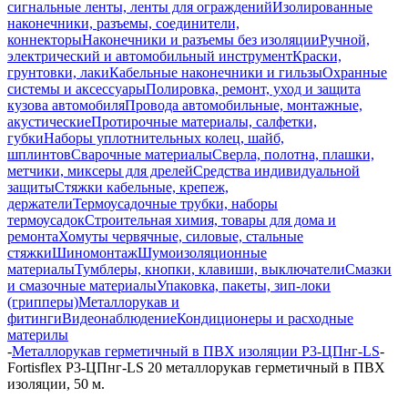
сигнальные ленты, ленты для ограждений
Изолированные
наконечники, разъемы, соединители,
коннекторы
Наконечники и разъемы без изоляции
Ручной,
электрический и автомобильный инструмент
Краски,
грунтовки, лаки
Кабельные наконечники и гильзы
Охранные
системы и аксессуары
Полировка, ремонт, уход и защита
кузова автомобиля
Провода автомобильные, монтажные,
акустические
Протирочные материалы, салфетки,
губки
Наборы уплотнительных колец, шайб,
шплинтов
Сварочные материалы
Сверла, полотна, плашки,
метчики, миксеры для дрелей
Средства индивидуальной
защиты
Стяжки кабельные, крепеж,
держатели
Термоусадочные трубки, наборы
термоусадок
Строительная химия, товары для дома и
ремонта
Хомуты червячные, силовые, стальные
стяжки
Шиномонтаж
Шумоизоляционные
материалы
Тумблеры, кнопки, клавиши, выключатели
Смазки
и смазочные материалы
Упаковка, пакеты, зип-локи
(грипперы)
Металлорукав и
фитинги
Видеонаблюдение
Кондиционеры и расходные
материлы
-
Металлорукав герметичный в ПВХ изоляции Р3-ЦПнг-LS
-
Fortisflex Р3-ЦПнг-LS 20 металлорукав герметичный в ПВХ
изоляции, 50 м.