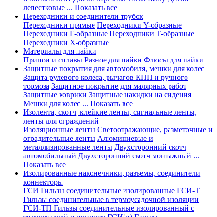
лепестковые
... Показать все
Переходники и соединители трубок
Переходники прямые
Переходники Y-образные
Переходники Г-образные
Переходники Т-образные
Переходники Х-образные
Материалы для пайки
Припои и сплавы
Разное для пайки
Флюсы для пайки
Защитные покрытия для автомобиля, мешки для колес
Защита рулевого колеса, рычагов КПП и ручного
тормоза
Защитное покрытие для малярных работ
Защитные коврики
Защитные накидки на сидения
Мешки для колес
... Показать все
Изолента, скотч, клейкие ленты, сигнальные ленты,
ленты для ограждений
Изоляционные ленты
Светоотражающие, разметочные и
оградительные ленты
Алюминиевые и
металлизированные ленты
Двухсторонний скотч
автомобильный
Двухсторонний скотч монтажный
...
Показать все
Изолированные наконечники, разъемы, соединители,
коннекторы
ГСИ Гильзы соединительные изолированные
ГСИ-Т
Гильзы соединительные в термоусадочной изоляции
ГСИ-ТП Гильзы соединительные изолированный с
термоусадкой и припоем
ГСИ(н) Гильзы