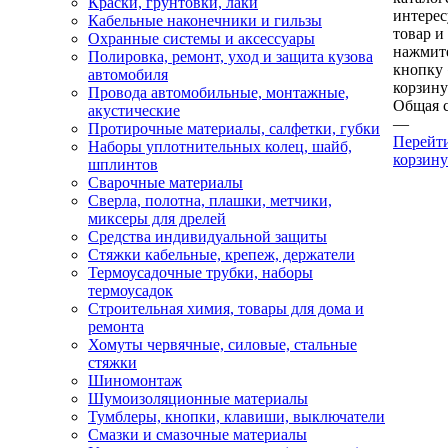
Краски, грунтовки, лаки
интере
Кабельные наконечники и гильзы
товар и
Охранные системы и аксессуары
нажмит
Полировка, ремонт, уход и защита кузова
кнопку
автомобиля
корзину
Провода автомобильные, монтажные,
Общая 
акустические
—
Протирочные материалы, салфетки, губки
Перейт
Наборы уплотнительных колец, шайб,
корзину
шплинтов
Сварочные материалы
Сверла, полотна, плашки, метчики,
миксеры для дрелей
Средства индивидуальной защиты
Стяжки кабельные, крепеж, держатели
Термоусадочные трубки, наборы
термоусадок
Строительная химия, товары для дома и
ремонта
Хомуты червячные, силовые, стальные
стяжки
Шиномонтаж
Шумоизоляционные материалы
Тумблеры, кнопки, клавиши, выключатели
Смазки и смазочные материалы