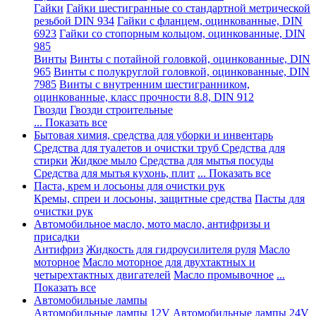
Гайки
Гайки шестигранные со стандартной метрической
резьбой DIN 934
Гайки с фланцем, оцинкованные, DIN
6923
Гайки со стопорным кольцом, оцинкованные, DIN
985
Винты
Винты с потайной головкой, оцинкованные, DIN
965
Винты с полукруглой головкой, оцинкованные, DIN
7985
Винты с внутренним шестигранником,
оцинкованные, класс прочности 8.8, DIN 912
Гвозди
Гвозди строительные
... Показать все
Бытовая химия, средства для уборки и инвентарь
Средства для туалетов и очистки труб
Средства для
стирки
Жидкое мыло
Средства для мытья посуды
Средства для мытья кухонь, плит
... Показать все
Паста, крем и лосьоны для очистки рук
Кремы, спреи и лосьоны, защитные средства
Пасты для
очистки рук
Автомобильное масло, мото масло, антифризы и
присадки
Антифриз
Жидкость для гидроусилителя руля
Масло
моторное
Масло моторное для двухтактных и
четырехтактных двигателей
Масло промывочное
...
Показать все
Автомобильные лампы
Автомобильные лампы 12V
Автомобильные лампы 24V