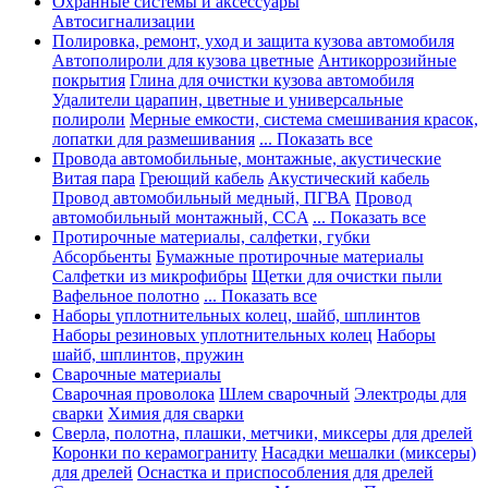
Охранные системы и аксессуары
Автосигнализации
Полировка, ремонт, уход и защита кузова автомобиля
Автополироли для кузова цветные
Антикоррозийные
покрытия
Глина для очистки кузова автомобиля
Удалители царапин, цветные и универсальные
полироли
Мерные емкости, система смешивания красок,
лопатки для размешивания
... Показать все
Провода автомобильные, монтажные, акустические
Витая пара
Греющий кабель
Акустический кабель
Провод автомобильный медный, ПГВА
Провод
автомобильный монтажный, CCA
... Показать все
Протирочные материалы, салфетки, губки
Абсорбьенты
Бумажные протирочные материалы
Салфетки из микрофибры
Щетки для очистки пыли
Вафельное полотно
... Показать все
Наборы уплотнительных колец, шайб, шплинтов
Наборы резиновых уплотнительных колец
Наборы
шайб, шплинтов, пружин
Сварочные материалы
Сварочная проволока
Шлем сварочный
Электроды для
сварки
Химия для сварки
Сверла, полотна, плашки, метчики, миксеры для дрелей
Коронки по керамограниту
Насадки мешалки (миксеры)
для дрелей
Оснастка и приспособления для дрелей