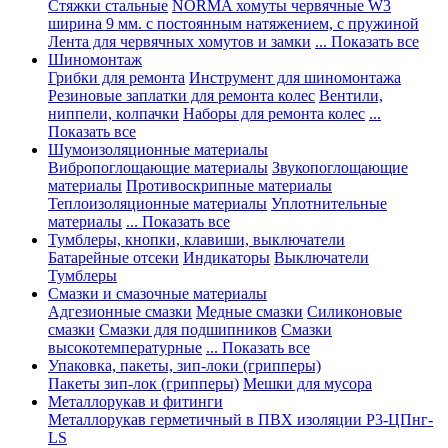
Стяжки стальные
NORMA хомуты червячные W3
ширина 9 мм. с постоянным натяжением, с пружиной
Лента для червячных хомутов и замки
... Показать все
Шиномонтаж
Грибки для ремонта
Инструмент для шиномонтажа
Резиновые заплатки для ремонта колес
Вентили,
ниппели, колпачки
Наборы для ремонта колес
...
Показать все
Шумоизоляционные материалы
Вибропоглощающие материалы
Звукопоглощающие
материалы
Противоскрипные материалы
Теплоизоляционные материалы
Уплотнительные
материалы
... Показать все
Тумблеры, кнопки, клавиши, выключатели
Батарейные отсеки
Индикаторы
Выключатели
Тумблеры
Смазки и смазочные материалы
Адгезионные смазки
Медные смазки
Силиконовые
смазки
Смазки для подшипников
Смазки
высокотемпературные
... Показать все
Упаковка, пакеты, зип-локи (грипперы)
Пакеты зип-лок (грипперы)
Мешки для мусора
Металлорукав и фитинги
Металлорукав герметичный в ПВХ изоляции Р3-ЦПнг-
LS