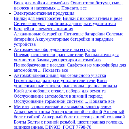
Воск для мойки автомобиля
Очистители битума, смол,
наклеек и насекомых
... Показать все
Электромонтажная продукция
Вилки для электросетей
Вилки с выключателем и реле
Сетевые шнуры, тройники, адаптеры и удлинители
Батарейки, элементы питания
Алкалиновые батарейки
Литиевые батарейки
Солевые
батарейки
Аккумуляторные батарейки и зарядные
устройства
Автомоечное оборудование и аксессуары
Пневмораспылители, распылители
Распылители для
химчистки
Замша для протирки автомобиля
Пенообразующие насадки
Салфетки из микрофибры для
автомобиля
... Показать все
Автомобильная химия для сервисного участка
Герметики радиатора и устранители течи
Клеи
универсальные, эпоксидные смолы, цианоакрилаты
Клей для лобовых стекол, наборы для ремонта
Обслуживание автомобиля в зимний период
Обслуживание тормозной системы
... Показать все
Метизы, строительный и автомобильный крепеж
Анкерная техника
Анкер клиновой с гайкой
Анкерный
болт с гайкой
Анкерный болт с шестигранной головкой
Болты
Болты с полной резьбой, шестигранная головка,
оцинкованные, DIN933, ГОСТ 7798-70