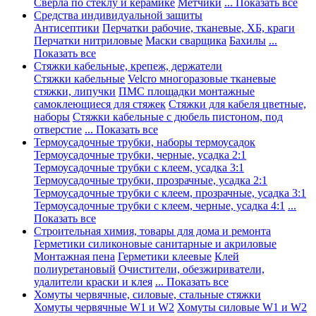
Сверла по стеклу и керамике
Метчики
... Показать все
Средства индивидуальной защиты
Антисептики
Перчатки рабочие, тканевые, ХБ, краги
Перчатки нитриловые
Маски сварщика
Бахилы
...
Показать все
Стяжки кабельные, крепеж, держатели
Стяжки кабельные
Velcro многоразовые тканевые
стяжки, липучки
ПМС площадки монтажные
самоклеющиеся для стяжек
Стяжки для кабеля цветные,
наборы
Стяжки кабельные с дюбель пистоном, под
отверстие
... Показать все
Термоусадочные трубки, наборы термоусадок
Термоусадочные трубки, черные, усадка 2:1
Термоусадочные трубки с клеем, усадка 3:1
Термоусадочные трубки, прозрачные, усадка 2:1
Термоусадочные трубки с клеем, прозрачные, усадка 3:1
Термоусадочные трубки с клеем, черные, усадка 4:1
...
Показать все
Строительная химия, товары для дома и ремонта
Герметики силиконовые санитарные и акриловые
Монтажная пена
Герметики клеевые
Клей
полиуретановый
Очистители, обезжириватели,
удалители краски и клея
... Показать все
Хомуты червячные, силовые, стальные стяжки
Хомуты червячные W1 и W2
Хомуты силовые W1 и W2