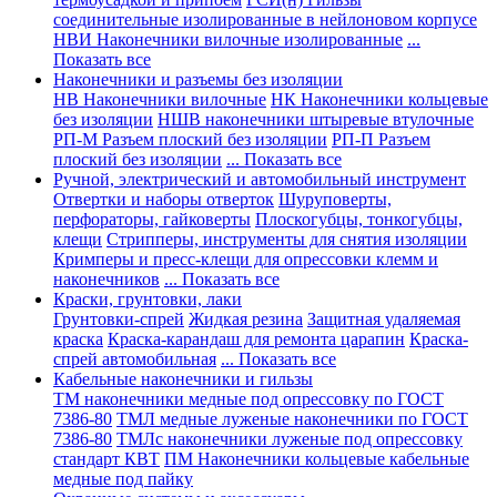
соединительные изолированные в нейлоновом корпусе
НВИ Наконечники вилочные изолированные
...
Показать все
Наконечники и разъемы без изоляции
НВ Наконечники вилочные
НК Наконечники кольцевые
без изоляции
НШВ наконечники штыревые втулочные
РП-М Разъем плоский без изоляции
РП-П Разъем
плоский без изоляции
... Показать все
Ручной, электрический и автомобильный инструмент
Отвертки и наборы отверток
Шуруповерты,
перфораторы, гайковерты
Плоскогубцы, тонкогубцы,
клещи
Стрипперы, инструменты для снятия изоляции
Кримперы и пресс-клещи для опрессовки клемм и
наконечников
... Показать все
Краски, грунтовки, лаки
Грунтовки-спрей
Жидкая резина
Защитная удаляемая
краска
Краска-карандаш для ремонта царапин
Краска-
спрей автомобильная
... Показать все
Кабельные наконечники и гильзы
ТМ наконечники медные под опрессовку по ГОСТ
7386-80
ТМЛ медные луженые наконечники по ГОСТ
7386-80
ТМЛс наконечники луженые под опрессовку
стандарт КВТ
ПМ Наконечники кольцевые кабельные
медные под пайку