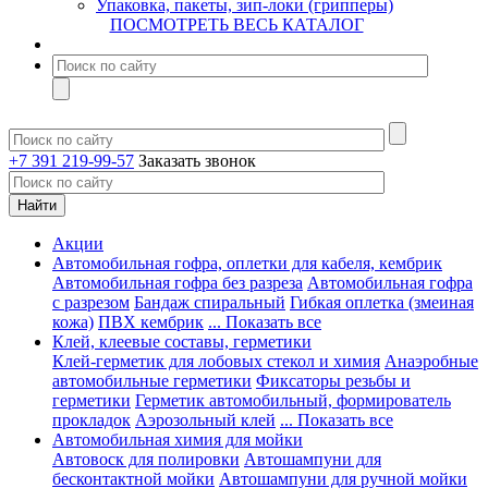
Упаковка, пакеты, зип-локи (грипперы)
ПОСМОТРЕТЬ ВЕСЬ КАТАЛОГ
+7 391 219-99-57
Заказать звонок
Акции
Автомобильная гофра, оплетки для кабеля, кембрик
Автомобильная гофра без разреза
Автомобильная гофра
с разрезом
Бандаж спиральный
Гибкая оплетка (змеиная
кожа)
ПВХ кембрик
... Показать все
Клей, клеевые составы, герметики
Клей-герметик для лобовых стекол и химия
Анаэробные
автомобильные герметики
Фиксаторы резьбы и
герметики
Герметик автомобильный, формирователь
прокладок
Аэрозольный клей
... Показать все
Автомобильная химия для мойки
Автовоск для полировки
Автошампуни для
бесконтактной мойки
Автошампуни для ручной мойки