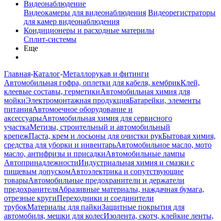
Видеонаблюдение
Видеокамеры для видеонаблюдения
Видеорегистраторы
для камер видеонаблюдения
Кондиционеры и расходные материлы
Сплит-системы
Еще
Главная
-
Каталог
-
Металлорукав и фитинги
Автомобильная гофра, оплетки для кабеля, кембрик
Клей,
клеевые составы, герметики
Автомобильная химия для
мойки
Электромонтажная продукция
Батарейки, элементы
питания
Автомоечное оборудование и
аксессуары
Автомобильная химия для сервисного
участка
Метизы, строительный и автомобильный
крепеж
Паста, крем и лосьоны для очистки рук
Бытовая химия,
средства для уборки и инвентарь
Автомобильное масло, мото
масло, антифризы и присадки
Автомобильные лампы
Автопринадлежности
Индустриальная химия и смазки с
пищевым допуском
Автоэлектрика и сопутствующие
товары
Автомобильные предохранители и держатели
предохранителя
Абразивные материалы, наждачная бумага,
отрезные круги
Переходники и соединители
трубок
Материалы для пайки
Защитные покрытия для
автомобиля, мешки для колес
Изолента, скотч, клейкие ленты,