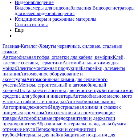
Видеонаблюдение
Видеокамеры для видеонаблюдения
Видеорегистраторы
для камер видеонаблюдения
Кондиционеры и расходные материлы
Сплит-системы
Еще
Главная
-
Каталог
-
Хомуты червячные, силовые, стальные
стяжки
Автомобильная гофра, оплетки для кабеля, кембрик
Клей,
клеевые составы, герметики
Автомобильная химия для
мойки
Электромонтажная продукция
Батарейки, элементы
питания
Автомоечное оборудование и
аксессуары
Автомобильная химия для сервисного
участка
Метизы, строительный и автомобильный
крепеж
Паста, крем и лосьоны для очистки рук
Бытовая химия,
средства для уборки и инвентарь
Автомобильное масло, мото
масло, антифризы и присадки
Автомобильные лампы
Автопринадлежности
Индустриальная химия и смазки с
пищевым допуском
Автоэлектрика и сопутствующие
товары
Автомобильные предохранители и держатели
предохранителя
Абразивные материалы, наждачная бумага,
отрезные круги
Переходники и соединители
трубок
Материалы для пайки
Защитные покрытия для