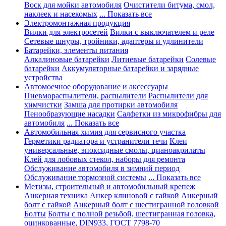
Воск для мойки автомобиля
Очистители битума, смол,
наклеек и насекомых
... Показать все
Электромонтажная продукция
Вилки для электросетей
Вилки с выключателем и реле
Сетевые шнуры, тройники, адаптеры и удлинители
Батарейки, элементы питания
Алкалиновые батарейки
Литиевые батарейки
Солевые
батарейки
Аккумуляторные батарейки и зарядные
устройства
Автомоечное оборудование и аксессуары
Пневмораспылители, распылители
Распылители для
химчистки
Замша для протирки автомобиля
Пенообразующие насадки
Салфетки из микрофибры для
автомобиля
... Показать все
Автомобильная химия для сервисного участка
Герметики радиатора и устранители течи
Клеи
универсальные, эпоксидные смолы, цианоакрилаты
Клей для лобовых стекол, наборы для ремонта
Обслуживание автомобиля в зимний период
Обслуживание тормозной системы
... Показать все
Метизы, строительный и автомобильный крепеж
Анкерная техника
Анкер клиновой с гайкой
Анкерный
болт с гайкой
Анкерный болт с шестигранной головкой
Болты
Болты с полной резьбой, шестигранная головка,
оцинкованные, DIN933, ГОСТ 7798-70