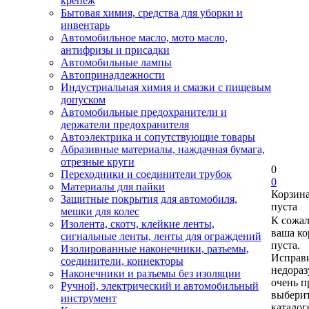
крепеж
Бытовая химия, средства для уборки и
инвентарь
Автомобильное масло, мото масло,
антифризы и присадки
Автомобильные лампы
Автопринадлежности
Индустриальная химия и смазки с пищевым
допуском
Автомобильные предохранители и
держатели предохранителя
Автоэлектрика и сопутствующие товары
Абразивные материалы, наждачная бумага,
отрезные круги
0
Переходники и соединители трубок
0
Материалы для пайки
Корзин
Защитные покрытия для автомобиля,
пуста
мешки для колес
К сожа
Изолента, скотч, клейкие ленты,
ваша ко
сигнальные ленты, ленты для ограждений
пуста.
Изолированные наконечники, разъемы,
Исправи
соединители, коннекторы
недора
Наконечники и разъемы без изоляции
очень п
Ручной, электрический и автомобильный
выберит
инструмент
каталог