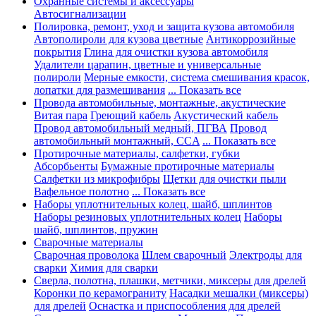
Охранные системы и аксессуары
Автосигнализации
Полировка, ремонт, уход и защита кузова автомобиля
Автополироли для кузова цветные
Антикоррозийные
покрытия
Глина для очистки кузова автомобиля
Удалители царапин, цветные и универсальные
полироли
Мерные емкости, система смешивания красок,
лопатки для размешивания
... Показать все
Провода автомобильные, монтажные, акустические
Витая пара
Греющий кабель
Акустический кабель
Провод автомобильный медный, ПГВА
Провод
автомобильный монтажный, CCA
... Показать все
Протирочные материалы, салфетки, губки
Абсорбьенты
Бумажные протирочные материалы
Салфетки из микрофибры
Щетки для очистки пыли
Вафельное полотно
... Показать все
Наборы уплотнительных колец, шайб, шплинтов
Наборы резиновых уплотнительных колец
Наборы
шайб, шплинтов, пружин
Сварочные материалы
Сварочная проволока
Шлем сварочный
Электроды для
сварки
Химия для сварки
Сверла, полотна, плашки, метчики, миксеры для дрелей
Коронки по керамограниту
Насадки мешалки (миксеры)
для дрелей
Оснастка и приспособления для дрелей