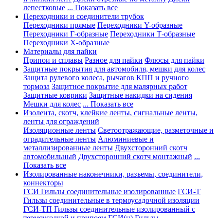
лепестковые
... Показать все
Переходники и соединители трубок
Переходники прямые
Переходники Y-образные
Переходники Г-образные
Переходники Т-образные
Переходники Х-образные
Материалы для пайки
Припои и сплавы
Разное для пайки
Флюсы для пайки
Защитные покрытия для автомобиля, мешки для колес
Защита рулевого колеса, рычагов КПП и ручного
тормоза
Защитное покрытие для малярных работ
Защитные коврики
Защитные накидки на сидения
Мешки для колес
... Показать все
Изолента, скотч, клейкие ленты, сигнальные ленты,
ленты для ограждений
Изоляционные ленты
Светоотражающие, разметочные и
оградительные ленты
Алюминиевые и
металлизированные ленты
Двухсторонний скотч
автомобильный
Двухсторонний скотч монтажный
...
Показать все
Изолированные наконечники, разъемы, соединители,
коннекторы
ГСИ Гильзы соединительные изолированные
ГСИ-Т
Гильзы соединительные в термоусадочной изоляции
ГСИ-ТП Гильзы соединительные изолированный с
термоусадкой и припоем
ГСИ(н) Гильзы