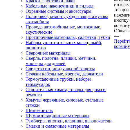
Краски, грунтовки, лаки
интере
Кабельные наконечники и гильзы
товар и
Охранные системы и аксессуары
нажмит
Полировка, ремонт, уход и защита кузова
кнопку
автомобиля
корзину
Провода автомобильные, монтажные,
Общая 
акустические
—
Протирочные материалы, салфетки, губки
Перейт
Наборы уплотнительных колец, шайб,
корзину
шплинтов
Сварочные материалы
Сверла, полотна, плашки, метчики,
миксеры для дрелей
Средства индивидуальной защиты
Стяжки кабельные, крепеж, держатели
Термоусадочные трубки, наборы
термоусадок
Строительная химия, товары для дома и
ремонта
Хомуты червячные, силовые, стальные
стяжки
Шиномонтаж
Шумоизоляционные материалы
Тумблеры, кнопки, клавиши, выключатели
Смазки и смазочные материалы