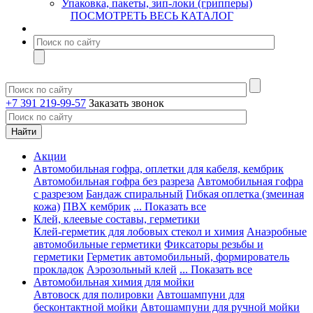
Упаковка, пакеты, зип-локи (грипперы)
ПОСМОТРЕТЬ ВЕСЬ КАТАЛОГ
+7 391 219-99-57
Заказать звонок
Акции
Автомобильная гофра, оплетки для кабеля, кембрик
Автомобильная гофра без разреза
Автомобильная гофра
с разрезом
Бандаж спиральный
Гибкая оплетка (змеиная
кожа)
ПВХ кембрик
... Показать все
Клей, клеевые составы, герметики
Клей-герметик для лобовых стекол и химия
Анаэробные
автомобильные герметики
Фиксаторы резьбы и
герметики
Герметик автомобильный, формирователь
прокладок
Аэрозольный клей
... Показать все
Автомобильная химия для мойки
Автовоск для полировки
Автошампуни для
бесконтактной мойки
Автошампуни для ручной мойки