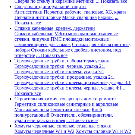
Сверла по стеклу и керамике
Метчики
... Показать все
Средства индивидуальной защиты
Антисептики
Перчатки рабочие, тканевые, ХБ, краги
Перчатки нитриловые
Маски сварщика
Бахилы
...
Показать все
Стяжки кабельные, крепеж, держатели
Стяжки кабельные
Velcro многоразовые тканевые
стяжки, липучки
ПМС площадки монтажные
самоклеющиеся для стяжек
Стяжки для кабеля цветные,
наборы
Стяжки кабельные с дюбель пистоном, под
отверстие
... Показать все
Термоусадочные трубки, наборы термоусадок
Термоусадочные трубки, черные, усадка 2:1
Термоусадочные трубки с клеем, усадка 3:1
Термоусадочные трубки, прозрачные, усадка 2:1
Термоусадочные трубки с клеем, прозрачные, усадка 3:1
Термоусадочные трубки с клеем, черные, усадка 4:1
...
Показать все
Строительная химия, товары для дома и ремонта
Герметики силиконовые санитарные и акриловые
Монтажная пена
Герметики клеевые
Клей
полиуретановый
Очистители, обезжириватели,
удалители краски и клея
... Показать все
Хомуты червячные, силовые, стальные стяжки
Хомуты червячные W1 и W2
Хомуты силовые W1 и W2