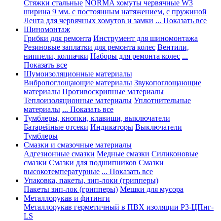
Стяжки стальные
NORMA хомуты червячные W3
ширина 9 мм. с постоянным натяжением, с пружиной
Лента для червячных хомутов и замки
... Показать все
Шиномонтаж
Грибки для ремонта
Инструмент для шиномонтажа
Резиновые заплатки для ремонта колес
Вентили,
ниппели, колпачки
Наборы для ремонта колес
...
Показать все
Шумоизоляционные материалы
Вибропоглощающие материалы
Звукопоглощающие
материалы
Противоскрипные материалы
Теплоизоляционные материалы
Уплотнительные
материалы
... Показать все
Тумблеры, кнопки, клавиши, выключатели
Батарейные отсеки
Индикаторы
Выключатели
Тумблеры
Смазки и смазочные материалы
Адгезионные смазки
Медные смазки
Силиконовые
смазки
Смазки для подшипников
Смазки
высокотемпературные
... Показать все
Упаковка, пакеты, зип-локи (грипперы)
Пакеты зип-лок (грипперы)
Мешки для мусора
Металлорукав и фитинги
Металлорукав герметичный в ПВХ изоляции Р3-ЦПнг-
LS