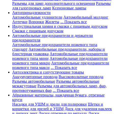
Разъемы для ламп дополнительного освещения
Разъемы
для галогеновых ламп
Ксеноновые лампы
Автопринадлежности
Автомобильные удлинители
Автомобильный молдинг
Аптечки
Воронки
Жилеты
... Показать все
Индустриальная химия и смазки с пищевым допуском
Смазки с пищевым допуском
Автомобильные предохранители и держатели
предохранителя
Автомобильные предохранители ножевого типа
стандарт
Автомобильные предохранители, наборы и
блистерная упаковка
Автомобильные предохранители
ножевого типа мини
Автомобильные предохранители
ножевого типа микро
Автомобильные предохранители
ножевого типа макси
... Показать все
Автоэлектрика и сопутствующие товары
Аккумуляторные провода
Высоковольтные провода
Разъемы автомобильные
Разъемы автомобильные
межжгутовые
Разъемы для автомобильных ламп, фар,
противотуманных фар
... Показать все
Абразивные материалы, наждачная бумага, отрезные
круги
Насадки для УШМ и дрели для полировки
Щетки и
корщетки для дрелей и УШМ
Диск для удаления наклеек
и липких лент
Диски отрезные по металлу
Диски