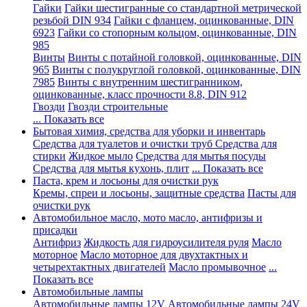
Гайки
Гайки шестигранные со стандартной метрической
резьбой DIN 934
Гайки с фланцем, оцинкованные, DIN
6923
Гайки со стопорным кольцом, оцинкованные, DIN
985
Винты
Винты с потайной головкой, оцинкованные, DIN
965
Винты с полукруглой головкой, оцинкованные, DIN
7985
Винты с внутренним шестигранником,
оцинкованные, класс прочности 8.8, DIN 912
Гвозди
Гвозди строительные
... Показать все
Бытовая химия, средства для уборки и инвентарь
Средства для туалетов и очистки труб
Средства для
стирки
Жидкое мыло
Средства для мытья посуды
Средства для мытья кухонь, плит
... Показать все
Паста, крем и лосьоны для очистки рук
Кремы, спреи и лосьоны, защитные средства
Пасты для
очистки рук
Автомобильное масло, мото масло, антифризы и
присадки
Антифриз
Жидкость для гидроусилителя руля
Масло
моторное
Масло моторное для двухтактных и
четырехтактных двигателей
Масло промывочное
...
Показать все
Автомобильные лампы
Автомобильные лампы 12V
Автомобильные лампы 24V