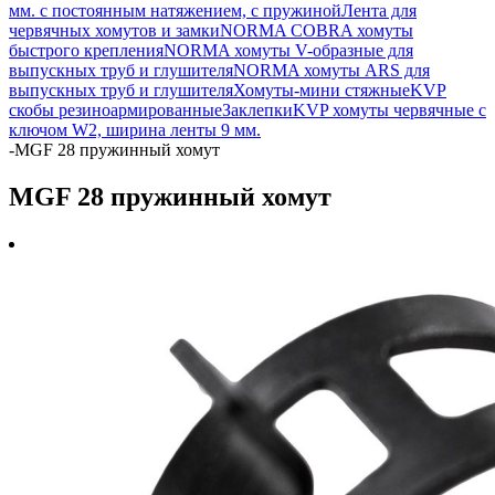
мм. с постоянным натяжением, с пружиной
Лента для
червячных хомутов и замки
NORMA COBRA хомуты
быстрого крепления
NORMA хомуты V-образные для
выпускных труб и глушителя
NORMA хомуты ARS для
выпускных труб и глушителя
Хомуты-мини стяжные
KVP
скобы резиноармированные
Заклепки
KVP хомуты червячные с
ключом W2, ширина ленты 9 мм.
-
MGF 28 пружинный хомут
MGF 28 пружинный хомут