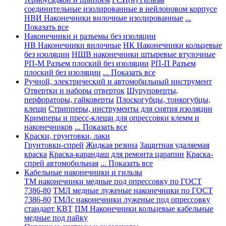
соединительные изолированные в нейлоновом корпусе
НВИ Наконечники вилочные изолированные
...
Показать все
Наконечники и разъемы без изоляции
НВ Наконечники вилочные
НК Наконечники кольцевые
без изоляции
НШВ наконечники штыревые втулочные
РП-М Разъем плоский без изоляции
РП-П Разъем
плоский без изоляции
... Показать все
Ручной, электрический и автомобильный инструмент
Отвертки и наборы отверток
Шуруповерты,
перфораторы, гайковерты
Плоскогубцы, тонкогубцы,
клещи
Стрипперы, инструменты для снятия изоляции
Кримперы и пресс-клещи для опрессовки клемм и
наконечников
... Показать все
Краски, грунтовки, лаки
Грунтовки-спрей
Жидкая резина
Защитная удаляемая
краска
Краска-карандаш для ремонта царапин
Краска-
спрей автомобильная
... Показать все
Кабельные наконечники и гильзы
ТМ наконечники медные под опрессовку по ГОСТ
7386-80
ТМЛ медные луженые наконечники по ГОСТ
7386-80
ТМЛс наконечники луженые под опрессовку
стандарт КВТ
ПМ Наконечники кольцевые кабельные
медные под пайку