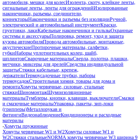
автомобиля, мешки для колес
Изолента, скотч, клейкие ленты,
сигнальные ленты, ленты для ограждений
Изолированные
наконечники, разъемы, соединители,
коннекторы
Наконечники и разъемы без изоляции
Ручной,
электрический и автомобильный инструмент
Краски,
грунтовки, лаки
Кабельные наконечники и гильзы
Охранные
системы и аксессуары
Полировка, ремонт, уход и защита
кузова автомобиля
Провода автомобильные, монтажные,
акустические
Протирочные материалы, салфетки,
губки
Наборы уплотнительных колец, шайб,
шплинтов
Сварочные материалы
Сверла, полотна, плашки,
метчики, миксеры для дрелей
Средства индивидуальной
защиты
Стяжки кабельные, крепеж,
держатели
Термоусадочные трубки, наборы
термоусадок
Строительная химия, товары для дома и
ремонта
Хомуты червячные, силовые, стальные
стяжки
Шиномонтаж
Шумоизоляционные
материалы
Тумблеры, кнопки, клавиши, выключатели
Смазки
и смазочные материалы
Упаковка, пакеты, зип-локи
(грипперы)
Металлорукав и
фитинги
Видеонаблюдение
Кондиционеры и расходные
материлы
-
Хомуты пружинные
Хомуты червячные W1 и W2
Хомуты силовые W1 и
W2
Стяжки стальные
NORMA хомуты червячные W3 ширина 9