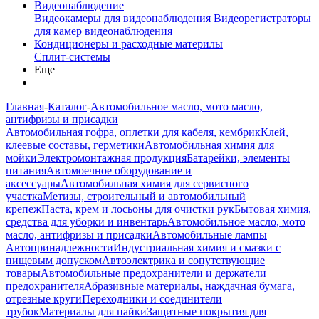
Видеонаблюдение
Видеокамеры для видеонаблюдения
Видеорегистраторы
для камер видеонаблюдения
Кондиционеры и расходные материлы
Сплит-системы
Еще
Главная
-
Каталог
-
Автомобильное масло, мото масло,
антифризы и присадки
Автомобильная гофра, оплетки для кабеля, кембрик
Клей,
клеевые составы, герметики
Автомобильная химия для
мойки
Электромонтажная продукция
Батарейки, элементы
питания
Автомоечное оборудование и
аксессуары
Автомобильная химия для сервисного
участка
Метизы, строительный и автомобильный
крепеж
Паста, крем и лосьоны для очистки рук
Бытовая химия,
средства для уборки и инвентарь
Автомобильное масло, мото
масло, антифризы и присадки
Автомобильные лампы
Автопринадлежности
Индустриальная химия и смазки с
пищевым допуском
Автоэлектрика и сопутствующие
товары
Автомобильные предохранители и держатели
предохранителя
Абразивные материалы, наждачная бумага,
отрезные круги
Переходники и соединители
трубок
Материалы для пайки
Защитные покрытия для