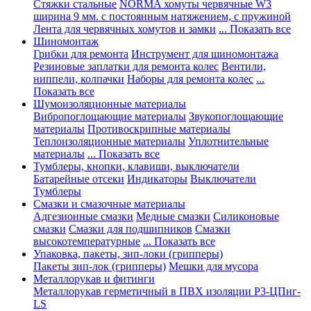
Стяжки стальные
NORMA хомуты червячные W3
ширина 9 мм. с постоянным натяжением, с пружиной
Лента для червячных хомутов и замки
... Показать все
Шиномонтаж
Грибки для ремонта
Инструмент для шиномонтажа
Резиновые заплатки для ремонта колес
Вентили,
ниппели, колпачки
Наборы для ремонта колес
...
Показать все
Шумоизоляционные материалы
Вибропоглощающие материалы
Звукопоглощающие
материалы
Противоскрипные материалы
Теплоизоляционные материалы
Уплотнительные
материалы
... Показать все
Тумблеры, кнопки, клавиши, выключатели
Батарейные отсеки
Индикаторы
Выключатели
Тумблеры
Смазки и смазочные материалы
Адгезионные смазки
Медные смазки
Силиконовые
смазки
Смазки для подшипников
Смазки
высокотемпературные
... Показать все
Упаковка, пакеты, зип-локи (грипперы)
Пакеты зип-лок (грипперы)
Мешки для мусора
Металлорукав и фитинги
Металлорукав герметичный в ПВХ изоляции Р3-ЦПнг-
LS