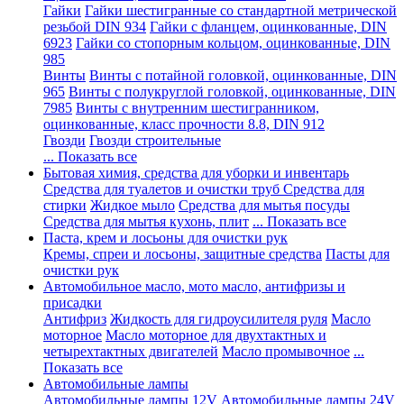
Гайки
Гайки шестигранные со стандартной метрической
резьбой DIN 934
Гайки с фланцем, оцинкованные, DIN
6923
Гайки со стопорным кольцом, оцинкованные, DIN
985
Винты
Винты с потайной головкой, оцинкованные, DIN
965
Винты с полукруглой головкой, оцинкованные, DIN
7985
Винты с внутренним шестигранником,
оцинкованные, класс прочности 8.8, DIN 912
Гвозди
Гвозди строительные
... Показать все
Бытовая химия, средства для уборки и инвентарь
Средства для туалетов и очистки труб
Средства для
стирки
Жидкое мыло
Средства для мытья посуды
Средства для мытья кухонь, плит
... Показать все
Паста, крем и лосьоны для очистки рук
Кремы, спреи и лосьоны, защитные средства
Пасты для
очистки рук
Автомобильное масло, мото масло, антифризы и
присадки
Антифриз
Жидкость для гидроусилителя руля
Масло
моторное
Масло моторное для двухтактных и
четырехтактных двигателей
Масло промывочное
...
Показать все
Автомобильные лампы
Автомобильные лампы 12V
Автомобильные лампы 24V