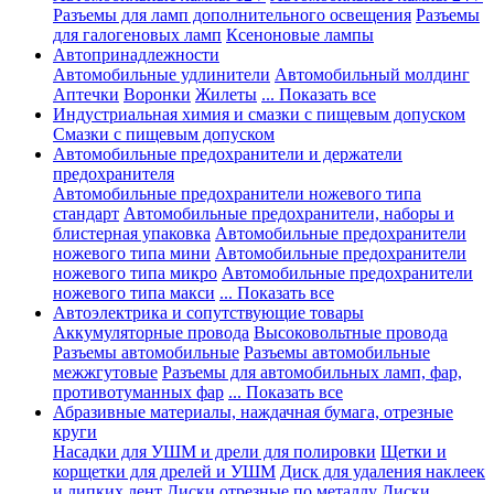
Разъемы для ламп дополнительного освещения
Разъемы
для галогеновых ламп
Ксеноновые лампы
Автопринадлежности
Автомобильные удлинители
Автомобильный молдинг
Аптечки
Воронки
Жилеты
... Показать все
Индустриальная химия и смазки с пищевым допуском
Смазки с пищевым допуском
Автомобильные предохранители и держатели
предохранителя
Автомобильные предохранители ножевого типа
стандарт
Автомобильные предохранители, наборы и
блистерная упаковка
Автомобильные предохранители
ножевого типа мини
Автомобильные предохранители
ножевого типа микро
Автомобильные предохранители
ножевого типа макси
... Показать все
Автоэлектрика и сопутствующие товары
Аккумуляторные провода
Высоковольтные провода
Разъемы автомобильные
Разъемы автомобильные
межжгутовые
Разъемы для автомобильных ламп, фар,
противотуманных фар
... Показать все
Абразивные материалы, наждачная бумага, отрезные
круги
Насадки для УШМ и дрели для полировки
Щетки и
корщетки для дрелей и УШМ
Диск для удаления наклеек
и липких лент
Диски отрезные по металлу
Диски