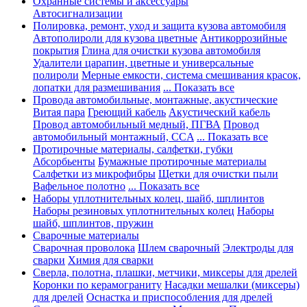
Охранные системы и аксессуары
Автосигнализации
Полировка, ремонт, уход и защита кузова автомобиля
Автополироли для кузова цветные
Антикоррозийные
покрытия
Глина для очистки кузова автомобиля
Удалители царапин, цветные и универсальные
полироли
Мерные емкости, система смешивания красок,
лопатки для размешивания
... Показать все
Провода автомобильные, монтажные, акустические
Витая пара
Греющий кабель
Акустический кабель
Провод автомобильный медный, ПГВА
Провод
автомобильный монтажный, CCA
... Показать все
Протирочные материалы, салфетки, губки
Абсорбьенты
Бумажные протирочные материалы
Салфетки из микрофибры
Щетки для очистки пыли
Вафельное полотно
... Показать все
Наборы уплотнительных колец, шайб, шплинтов
Наборы резиновых уплотнительных колец
Наборы
шайб, шплинтов, пружин
Сварочные материалы
Сварочная проволока
Шлем сварочный
Электроды для
сварки
Химия для сварки
Сверла, полотна, плашки, метчики, миксеры для дрелей
Коронки по керамограниту
Насадки мешалки (миксеры)
для дрелей
Оснастка и приспособления для дрелей