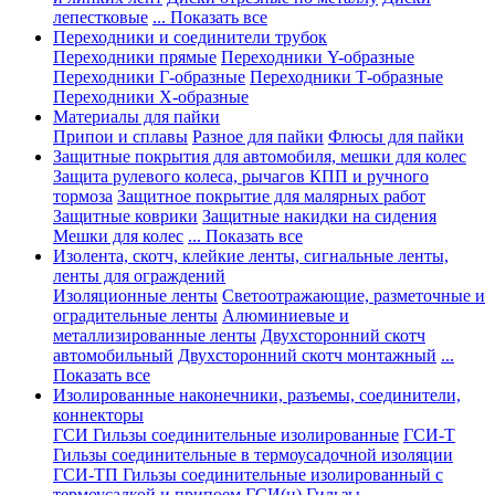
лепестковые
... Показать все
Переходники и соединители трубок
Переходники прямые
Переходники Y-образные
Переходники Г-образные
Переходники Т-образные
Переходники Х-образные
Материалы для пайки
Припои и сплавы
Разное для пайки
Флюсы для пайки
Защитные покрытия для автомобиля, мешки для колес
Защита рулевого колеса, рычагов КПП и ручного
тормоза
Защитное покрытие для малярных работ
Защитные коврики
Защитные накидки на сидения
Мешки для колес
... Показать все
Изолента, скотч, клейкие ленты, сигнальные ленты,
ленты для ограждений
Изоляционные ленты
Светоотражающие, разметочные и
оградительные ленты
Алюминиевые и
металлизированные ленты
Двухсторонний скотч
автомобильный
Двухсторонний скотч монтажный
...
Показать все
Изолированные наконечники, разъемы, соединители,
коннекторы
ГСИ Гильзы соединительные изолированные
ГСИ-Т
Гильзы соединительные в термоусадочной изоляции
ГСИ-ТП Гильзы соединительные изолированный с
термоусадкой и припоем
ГСИ(н) Гильзы