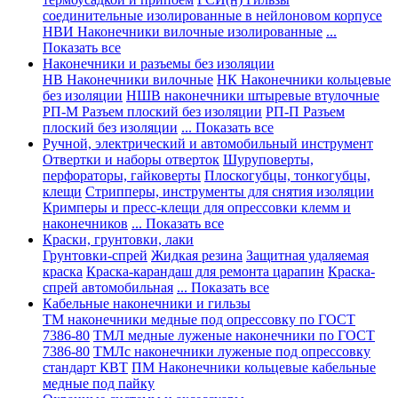
соединительные изолированные в нейлоновом корпусе
НВИ Наконечники вилочные изолированные
...
Показать все
Наконечники и разъемы без изоляции
НВ Наконечники вилочные
НК Наконечники кольцевые
без изоляции
НШВ наконечники штыревые втулочные
РП-М Разъем плоский без изоляции
РП-П Разъем
плоский без изоляции
... Показать все
Ручной, электрический и автомобильный инструмент
Отвертки и наборы отверток
Шуруповерты,
перфораторы, гайковерты
Плоскогубцы, тонкогубцы,
клещи
Стрипперы, инструменты для снятия изоляции
Кримперы и пресс-клещи для опрессовки клемм и
наконечников
... Показать все
Краски, грунтовки, лаки
Грунтовки-спрей
Жидкая резина
Защитная удаляемая
краска
Краска-карандаш для ремонта царапин
Краска-
спрей автомобильная
... Показать все
Кабельные наконечники и гильзы
ТМ наконечники медные под опрессовку по ГОСТ
7386-80
ТМЛ медные луженые наконечники по ГОСТ
7386-80
ТМЛс наконечники луженые под опрессовку
стандарт КВТ
ПМ Наконечники кольцевые кабельные
медные под пайку