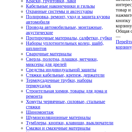
Краски, грунтовки, лаки
интере
Кабельные наконечники и гильзы
товар и
Охранные системы и аксессуары
нажмит
Полировка, ремонт, уход и защита кузова
кнопку
автомобиля
корзину
Провода автомобильные, монтажные,
Общая 
акустические
—
Протирочные материалы, салфетки, губки
Перейт
Наборы уплотнительных колец, шайб,
корзину
шплинтов
Сварочные материалы
Сверла, полотна, плашки, метчики,
миксеры для дрелей
Средства индивидуальной защиты
Стяжки кабельные, крепеж, держатели
Термоусадочные трубки, наборы
термоусадок
Строительная химия, товары для дома и
ремонта
Хомуты червячные, силовые, стальные
стяжки
Шиномонтаж
Шумоизоляционные материалы
Тумблеры, кнопки, клавиши, выключатели
Смазки и смазочные материалы