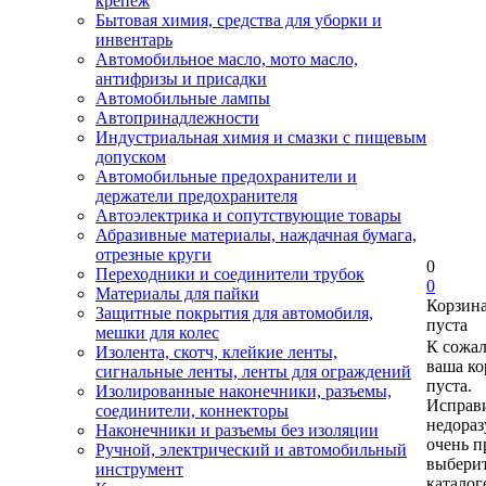
крепеж
Бытовая химия, средства для уборки и
инвентарь
Автомобильное масло, мото масло,
антифризы и присадки
Автомобильные лампы
Автопринадлежности
Индустриальная химия и смазки с пищевым
допуском
Автомобильные предохранители и
держатели предохранителя
Автоэлектрика и сопутствующие товары
Абразивные материалы, наждачная бумага,
отрезные круги
0
Переходники и соединители трубок
0
Материалы для пайки
Корзин
Защитные покрытия для автомобиля,
пуста
мешки для колес
К сожа
Изолента, скотч, клейкие ленты,
ваша ко
сигнальные ленты, ленты для ограждений
пуста.
Изолированные наконечники, разъемы,
Исправи
соединители, коннекторы
недора
Наконечники и разъемы без изоляции
очень п
Ручной, электрический и автомобильный
выберит
инструмент
каталог