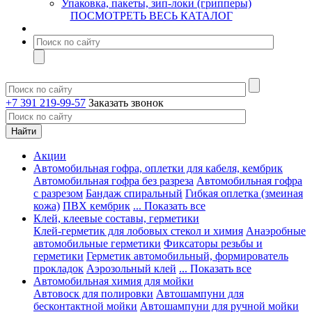
Упаковка, пакеты, зип-локи (грипперы)
ПОСМОТРЕТЬ ВЕСЬ КАТАЛОГ
+7 391 219-99-57
Заказать звонок
Акции
Автомобильная гофра, оплетки для кабеля, кембрик
Автомобильная гофра без разреза
Автомобильная гофра
с разрезом
Бандаж спиральный
Гибкая оплетка (змеиная
кожа)
ПВХ кембрик
... Показать все
Клей, клеевые составы, герметики
Клей-герметик для лобовых стекол и химия
Анаэробные
автомобильные герметики
Фиксаторы резьбы и
герметики
Герметик автомобильный, формирователь
прокладок
Аэрозольный клей
... Показать все
Автомобильная химия для мойки
Автовоск для полировки
Автошампуни для
бесконтактной мойки
Автошампуни для ручной мойки