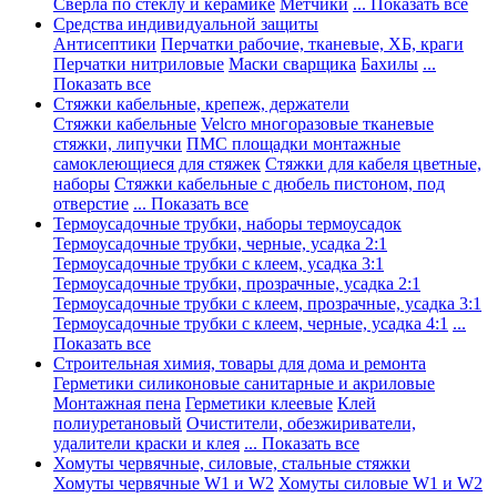
Сверла по стеклу и керамике
Метчики
... Показать все
Средства индивидуальной защиты
Антисептики
Перчатки рабочие, тканевые, ХБ, краги
Перчатки нитриловые
Маски сварщика
Бахилы
...
Показать все
Стяжки кабельные, крепеж, держатели
Стяжки кабельные
Velcro многоразовые тканевые
стяжки, липучки
ПМС площадки монтажные
самоклеющиеся для стяжек
Стяжки для кабеля цветные,
наборы
Стяжки кабельные с дюбель пистоном, под
отверстие
... Показать все
Термоусадочные трубки, наборы термоусадок
Термоусадочные трубки, черные, усадка 2:1
Термоусадочные трубки с клеем, усадка 3:1
Термоусадочные трубки, прозрачные, усадка 2:1
Термоусадочные трубки с клеем, прозрачные, усадка 3:1
Термоусадочные трубки с клеем, черные, усадка 4:1
...
Показать все
Строительная химия, товары для дома и ремонта
Герметики силиконовые санитарные и акриловые
Монтажная пена
Герметики клеевые
Клей
полиуретановый
Очистители, обезжириватели,
удалители краски и клея
... Показать все
Хомуты червячные, силовые, стальные стяжки
Хомуты червячные W1 и W2
Хомуты силовые W1 и W2