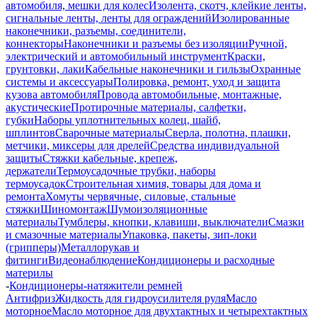
автомобиля, мешки для колес
Изолента, скотч, клейкие ленты,
сигнальные ленты, ленты для ограждений
Изолированные
наконечники, разъемы, соединители,
коннекторы
Наконечники и разъемы без изоляции
Ручной,
электрический и автомобильный инструмент
Краски,
грунтовки, лаки
Кабельные наконечники и гильзы
Охранные
системы и аксессуары
Полировка, ремонт, уход и защита
кузова автомобиля
Провода автомобильные, монтажные,
акустические
Протирочные материалы, салфетки,
губки
Наборы уплотнительных колец, шайб,
шплинтов
Сварочные материалы
Сверла, полотна, плашки,
метчики, миксеры для дрелей
Средства индивидуальной
защиты
Стяжки кабельные, крепеж,
держатели
Термоусадочные трубки, наборы
термоусадок
Строительная химия, товары для дома и
ремонта
Хомуты червячные, силовые, стальные
стяжки
Шиномонтаж
Шумоизоляционные
материалы
Тумблеры, кнопки, клавиши, выключатели
Смазки
и смазочные материалы
Упаковка, пакеты, зип-локи
(грипперы)
Металлорукав и
фитинги
Видеонаблюдение
Кондиционеры и расходные
материлы
-
Кондиционеры-натяжители ремней
Антифриз
Жидкость для гидроусилителя руля
Масло
моторное
Масло моторное для двухтактных и четырехтактных