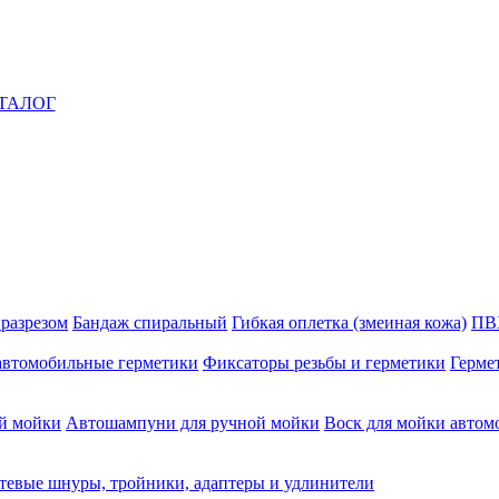
ТАЛОГ
 разрезом
Бандаж спиральный
Гибкая оплетка (змеиная кожа)
ПВ
автомобильные герметики
Фиксаторы резьбы и герметики
Герме
й мойки
Автошампуни для ручной мойки
Воск для мойки автом
тевые шнуры, тройники, адаптеры и удлинители