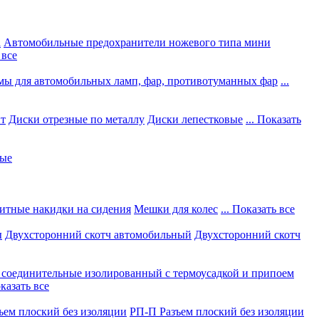
а
Автомобильные предохранители ножевого типа мини
 все
мы для автомобильных ламп, фар, противотуманных фар
...
нт
Диски отрезные по металлу
Диски лепестковые
... Показать
ные
итные накидки на сидения
Мешки для колес
... Показать все
ы
Двухсторонний скотч автомобильный
Двухсторонний скотч
соединительные изолированный с термоусадкой и припоем
оказать все
ъем плоский без изоляции
РП-П Разъем плоский без изоляции