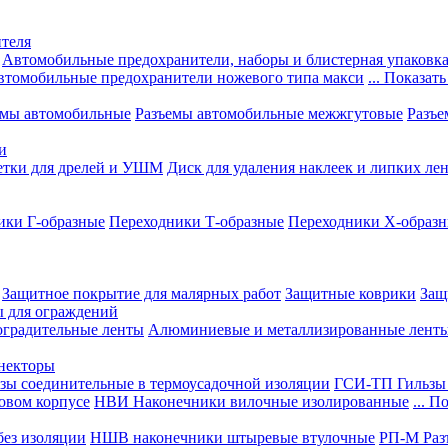
теля
Автомобильные предохранители, наборы и блистерная упаковк
втомобильные предохранители ножевого типа макси
... Показать
емы автомобильные
Разъемы автомобильные межжгутовые
Разъе
и
етки для дрелей и УШМ
Диск для удаления наклеек и липких ле
ики Г-образные
Переходники Т-образные
Переходники Х-образ
Защитное покрытие для малярных работ
Защитные коврики
Защ
ы для ограждений
оградительные ленты
Алюминиевые и металлизированные лент
ннекторы
зы соединительные в термоусадочной изоляции
ГСИ-ТП Гильзы 
овом корпусе
НВИ Наконечники вилочные изолированные
... П
ез изоляции
НШВ наконечники штыревые втулочные
РП-М Раз