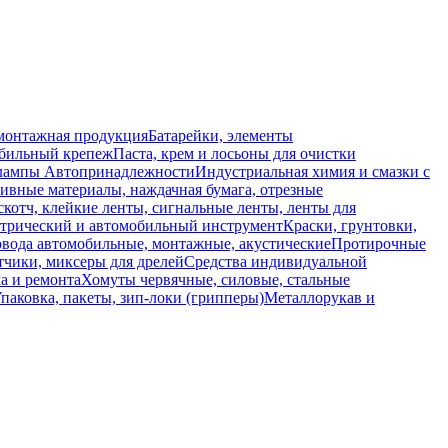
монтажная продукция
Батарейки, элементы
обильный крепеж
Паста, крем и лосьоны для очистки
 лампы
Автопринадлежности
Индустриальная химия и смазки с
ивные материалы, наждачная бумага, отрезные
скотч, клейкие ленты, сигнальные ленты, ленты для
ктрический и автомобильный инструмент
Краски, грунтовки,
вода автомобильные, монтажные, акустические
Протирочные
тчики, миксеры для дрелей
Средства индивидуальной
а и ремонта
Хомуты червячные, силовые, стальные
паковка, пакеты, зип-локи (грипперы)
Металлорукав и