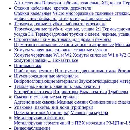
Антисептики
Перчатки рабочие, тканевые, ХБ, краги
Пер
Стяжки кабельные, крепеж, держатели
Стяжки кабельные
Velcro многоразовые тканевые стяжки
дюбель пистоном, под отверстие
... Показать все
Термоусадочные трубки, наборы термоусадок
Термоусадочные трубки, черные, усадка 2:1
Термоусадочны
усадка 3:1
Термоусадочные трубки с клеем, черные, усадка
Строительная химия, товары для дома и ремонта
Герметики силиконовые санитарные и акриловые
Монтаж
Хомуты червячные, силовые, стальные стяжки
Хомуты червячные W1 и W2
Хомуты силовые W1 и W2
С
хомутов и замки
... Показать все
Шиномонтаж
Грибки для ремонта
Инструмент для шиномонтажа
Резин
Шумоизоляционные материалы
Вибропоглощающие материалы
Звукопоглощающие мате
Тумблеры, кнопки, клавиши, выключатели
Батарейные отсеки
Индикаторы
Выключатели
Тумблеры
Смазки и смазочные материалы
Адгезионные смазки
Медные смазки
Силиконовые смазк
Упаковка, пакеты, зип-локи (грипперы)
Пакеты зип-лок (грипперы)
Мешки для мусора
Металлорукав и фитинги
Металлорукав герметичный в ПВХ изоляции Р3-ЦПнг-L
Видеонаблюдение