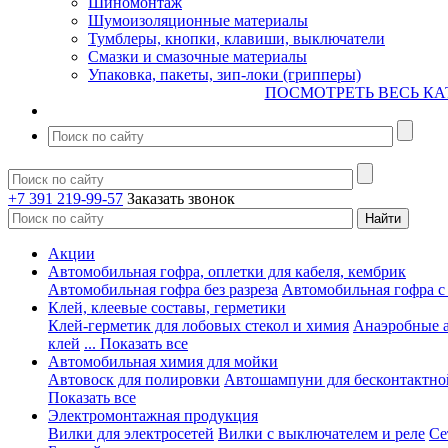
Шиномонтаж
Шумоизоляционные материалы
Тумблеры, кнопки, клавиши, выключатели
Смазки и смазочные материалы
Упаковка, пакеты, зип-локи (грипперы)
ПОСМОТРЕТЬ ВЕСЬ КА
+7 391 219-99-57
Заказать звонок
Акции
Автомобильная гофра, оплетки для кабеля, кембрик
Автомобильная гофра без разреза
Автомобильная гофра с
Клей, клеевые составы, герметики
Клей-герметик для лобовых стекол и химия
Анаэробные 
клей
... Показать все
Автомобильная химия для мойки
Автовоск для полировки
Автошампуни для бесконтактно
Показать все
Электромонтажная продукция
Вилки для электросетей
Вилки с выключателем и реле
Се