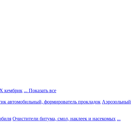
Х кембрик
... Показать все
тик автомобильный, формирователь прокладок
Аэрозольный
обиля
Очистители битума, смол, наклеек и насекомых
...