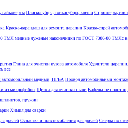
, гайковерты
Плоскогубцы, тонкогубцы, клещи
Стрипперы, инст
ска
Краска-карандаш для ремонта царапин
Краска-спрей автомоб
80
ТМЛ медные луженые наконечники по ГОСТ 7386-80
ТМЛс на
крытия
Глина для очистки кузова автомобиля
Удалители царапин
ть все
 автомобильный медный, ПГВА
Провод автомобильный монта
ки из микрофибры
Щетки для очистки пыли
Вафельное полотно
 шплинтов, пружин
варки
Химия для сварки
ля дрелей
Оснастка и приспособления для дрелей
Сверла по сте