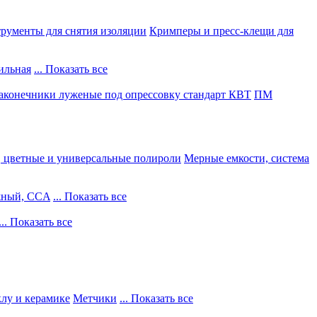
рументы для снятия изоляции
Кримперы и пресс-клещи для
ильная
... Показать все
конечники луженые под опрессовку стандарт КВТ
ПМ
, цветные и универсальные полироли
Мерные емкости, система
жный, CCA
... Показать все
... Показать все
клу и керамике
Метчики
... Показать все