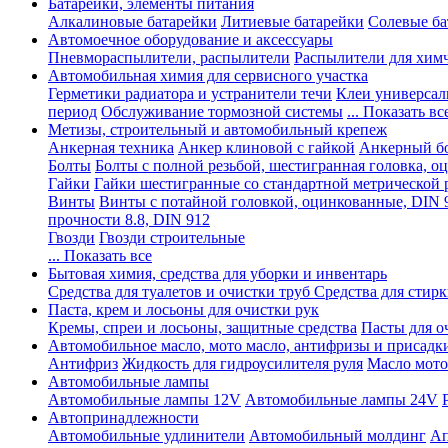
Батарейки, элементы питания
Алкалиновые батарейки
Литиевые батарейки
Солевые ба
Автомоечное оборудование и аксессуары
Пневмораспылители, распылители
Распылители для хим
Автомобильная химия для сервисного участка
Герметики радиатора и устранители течи
Клеи универсал
период
Обслуживание тормозной системы
... Показать вс
Метизы, строительный и автомобильный крепеж
Анкерная техника
Анкер клиновой с гайкой
Анкерный бо
Болты
Болты с полной резьбой, шестигранная головка, 
Гайки
Гайки шестигранные со стандартной метрической 
Винты
Винты с потайной головкой, оцинкованные, DIN 
прочности 8.8, DIN 912
Гвозди
Гвозди строительные
... Показать все
Бытовая химия, средства для уборки и инвентарь
Средства для туалетов и очистки труб
Средства для стир
Паста, крем и лосьоны для очистки рук
Кремы, спреи и лосьоны, защитные средства
Пасты для о
Автомобильное масло, мото масло, антифризы и присадк
Антифриз
Жидкость для гидроусилителя руля
Масло мото
Автомобильные лампы
Автомобильные лампы 12V
Автомобильные лампы 24V
Автопринадлежности
Автомобильные удлинители
Автомобильный молдинг
Ап