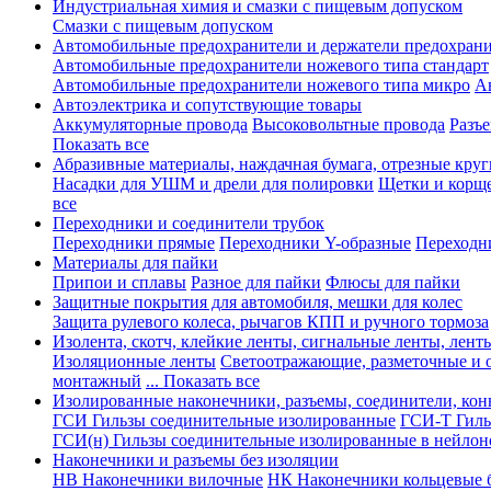
Индустриальная химия и смазки с пищевым допуском
Смазки с пищевым допуском
Автомобильные предохранители и держатели предохрани
Автомобильные предохранители ножевого типа стандарт
Автомобильные предохранители ножевого типа микро
А
Автоэлектрика и сопутствующие товары
Аккумуляторные провода
Высоковольтные провода
Разъ
Показать все
Абразивные материалы, наждачная бумага, отрезные круг
Насадки для УШМ и дрели для полировки
Щетки и корщ
все
Переходники и соединители трубок
Переходники прямые
Переходники Y-образные
Переходн
Материалы для пайки
Припои и сплавы
Разное для пайки
Флюсы для пайки
Защитные покрытия для автомобиля, мешки для колес
Защита рулевого колеса, рычагов КПП и ручного тормоза
Изолента, скотч, клейкие ленты, сигнальные ленты, лент
Изоляционные ленты
Светоотражающие, разметочные и 
монтажный
... Показать все
Изолированные наконечники, разъемы, соединители, ко
ГСИ Гильзы соединительные изолированные
ГСИ-Т Гиль
ГСИ(н) Гильзы соединительные изолированные в нейлон
Наконечники и разъемы без изоляции
НВ Наконечники вилочные
НК Наконечники кольцевые б