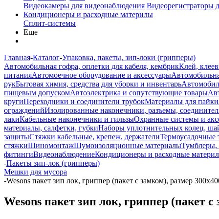
Видеокамеры для видеонаблюдения
Видеорегистраторы 
Кондиционеры и расходные материлы
Сплит-системы
Еще
Главная
-
Каталог
-
Упаковка, пакеты, зип-локи (грипперы)
Автомобильная гофра, оплетки для кабеля, кембрик
Клей, клеев
питания
Автомоечное оборудование и аксессуары
Автомобильна
рук
Бытовая химия, средства для уборки и инвентарь
Автомобиль
пищевым допуском
Автоэлектрика и сопутствующие товары
Ав
круги
Переходники и соединители трубок
Материалы для пайки
ограждений
Изолированные наконечники, разъемы, соединител
лаки
Кабельные наконечники и гильзы
Охранные системы и акс
материалы, салфетки, губки
Наборы уплотнительных колец, ша
защиты
Стяжки кабельные, крепеж, держатели
Термоусадочные 
стяжки
Шиномонтаж
Шумоизоляционные материалы
Тумблеры,
фитинги
Видеонаблюдение
Кондиционеры и расходные матери
-
Пакеты зип-лок (грипперы)
Мешки для мусора
-
Wesons пакет зип лок, гриппер (пакет с замком), размер 300х40
Wesons пакет зип лок, гриппер (пакет с 