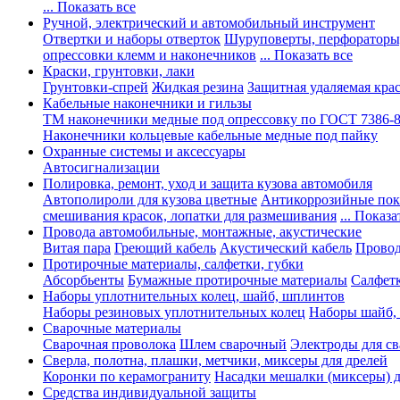
... Показать все
Ручной, электрический и автомобильный инструмент
Отвертки и наборы отверток
Шуруповерты, перфораторы
опрессовки клемм и наконечников
... Показать все
Краски, грунтовки, лаки
Грунтовки-спрей
Жидкая резина
Защитная удаляемая кра
Кабельные наконечники и гильзы
ТМ наконечники медные под опрессовку по ГОСТ 7386-
Наконечники кольцевые кабельные медные под пайку
Охранные системы и аксессуары
Автосигнализации
Полировка, ремонт, уход и защита кузова автомобиля
Автополироли для кузова цветные
Антикоррозийные по
смешивания красок, лопатки для размешивания
... Показа
Провода автомобильные, монтажные, акустические
Витая пара
Греющий кабель
Акустический кабель
Провод
Протирочные материалы, салфетки, губки
Абсорбьенты
Бумажные протирочные материалы
Салфет
Наборы уплотнительных колец, шайб, шплинтов
Наборы резиновых уплотнительных колец
Наборы шайб,
Сварочные материалы
Сварочная проволока
Шлем сварочный
Электроды для с
Сверла, полотна, плашки, метчики, миксеры для дрелей
Коронки по керамограниту
Насадки мешалки (миксеры) д
Средства индивидуальной защиты