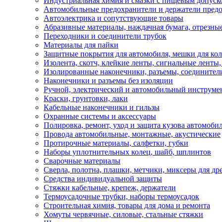
Индустриальная химия и смазки с пищевым допуск
Автомобильные предохранители и держатели пред
Автоэлектрика и сопутствующие товары
Абразивные материалы, наждачная бумага, отрезны
Переходники и соединители трубок
Материалы для пайки
Защитные покрытия для автомобиля, мешки для кол
Изолента, скотч, клейкие ленты, сигнальные ленты
Изолированные наконечники, разъемы, соединител
Наконечники и разъемы без изоляции
Ручной, электрический и автомобильный инструме
Краски, грунтовки, лаки
Кабельные наконечники и гильзы
Охранные системы и аксессуары
Полировка, ремонт, уход и защита кузова автомоби
Провода автомобильные, монтажные, акустические
Протирочные материалы, салфетки, губки
Наборы уплотнительных колец, шайб, шплинтов
Сварочные материалы
Сверла, полотна, плашки, метчики, миксеры для др
Средства индивидуальной защиты
Стяжки кабельные, крепеж, держатели
Термоусадочные трубки, наборы термоусадок
Строительная химия, товары для дома и ремонта
Хомуты червячные, силовые, стальные стяжки