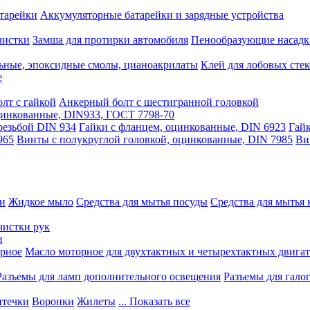
тарейки
Аккумуляторные батарейки и зарядные устройства
чистки
Замша для протирки автомобиля
Пенообразующие насадк
ьные, эпоксидные смолы, цианоакрилаты
Клей для лобовых стек
е
лт с гайкой
Анкерный болт с шестигранной головкой
оцинкованные, DIN933, ГОСТ 7798-70
резьбой DIN 934
Гайки с фланцем, оцинкованные, DIN 6923
Гайк
965
Винты с полукруглой головкой, оцинкованные, DIN 7985
Ви
ки
Жидкое мыло
Средства для мытья посуды
Средства для мытья 
чистки рук
и
рное
Масло моторное для двухтактных и четырехтактных двига
Разъемы для ламп дополнительного освещения
Разъемы для гало
течки
Воронки
Жилеты
... Показать все