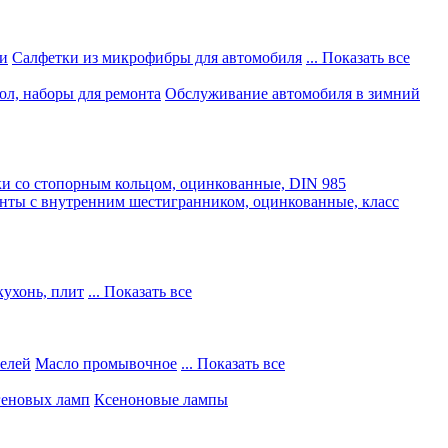
и
Салфетки из микрофибры для автомобиля
... Показать все
ол, наборы для ремонта
Обслуживание автомобиля в зимний
и со стопорным кольцом, оцинкованные, DIN 985
нты с внутренним шестигранником, оцинкованные, класс
кухонь, плит
... Показать все
телей
Масло промывочное
... Показать все
геновых ламп
Ксеноновые лампы