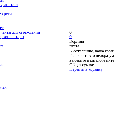
ом
охранителя
е круги
ес
, ленты для ограждений
0
и, коннекторы
0
Корзина
нт
пуста
К сожалению, ваша корзи
Исправить это недоразум
выберите в каталоге инт
ля
Общая сумма:
—
Перейти в корзину
елей