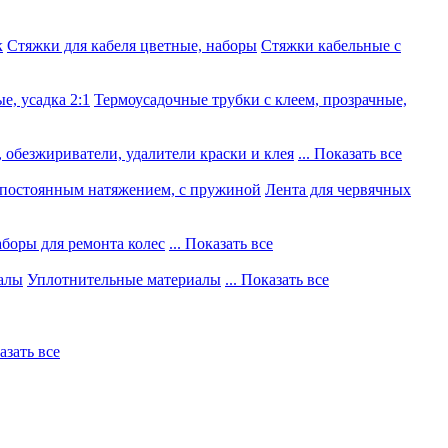
к
Стяжки для кабеля цветные, наборы
Стяжки кабельные с
е, усадка 2:1
Термоусадочные трубки с клеем, прозрачные,
 обезжириватели, удалители краски и клея
... Показать все
постоянным натяжением, с пружиной
Лента для червячных
боры для ремонта колес
... Показать все
алы
Уплотнительные материалы
... Показать все
казать все