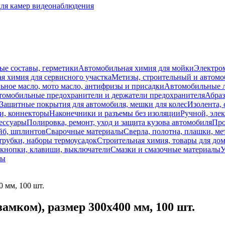
для камер видеонаблюдения
ые составы, герметики
Автомобильная химия для мойки
Электро
я химия для сервисного участка
Метизы, строительный и автом
ное масло, мото масло, антифризы и присадки
Автомобильные
томобильные предохранители и держатели предохранителя
Абраз
Защитные покрытия для автомобиля, мешки для колес
Изолента, 
и, коннекторы
Наконечники и разъемы без изоляции
Ручной, эле
ессуары
Полировка, ремонт, уход и защита кузова автомобиля
Про
йб, шплинтов
Сварочные материалы
Сверла, полотна, плашки, ме
трубки, наборы термоусадок
Строительная химия, товары для дом
 кнопки, клавиши, выключатели
Смазки и смазочные материалы
У
лы
0 мм, 100 шт.
замком), размер 300х400 мм, 100 шт.