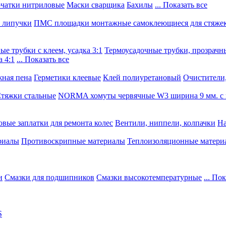
чатки нитриловые
Маски сварщика
Бахилы
... Показать все
, липучки
ПМС площадки монтажные самоклеющиеся для стяже
е трубки с клеем, усадка 3:1
Термоусадочные трубки, прозрачны
 4:1
... Показать все
ная пена
Герметики клеевые
Клей полиуретановый
Очистители,
тяжки стальные
NORMA хомуты червячные W3 ширина 9 мм. с 
овые заплатки для ремонта колес
Вентили, ниппели, колпачки
На
риалы
Противоскрипные материалы
Теплоизоляционные матери
и
Смазки для подшипников
Смазки высокотемпературные
... По
S