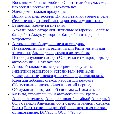
Воск для мойки автомобиля
Очистители битума, смол,
наклеек и насекомых
... Показать все
Электромонтажная продукция
Вилки для электросетей
Вилки с выключателем и реле
Сетевые шнуры, тройники, адаптеры и удлинители
Батарейки, элементы питания
Алкалиновые батарейки
Литиевые батарейки
Солевые
батарейки
Аккумуляторные батарейки и зарядные
устройства
Автомоечное оборудование и аксессуары
Пневмораспылители, распылители
Распылители для
химчистки
Замша для протирки автомобиля
Пенообразующие насадки
Салфетки из микрофибры для
автомобиля
... Показать все
Автомобильная химия для сервисного участка
Герметики радиатора и устранители течи
Клеи
универсальные, эпоксидные смолы, цианоакрилаты
Клей для лобовых стекол, наборы для ремонта
Обслуживание автомобиля в зимний период
Обслуживание тормозной системы
... Показать все
Метизы, строительный и автомобильный крепеж
Анкерная техника
Анкер клиновой с гайкой
Анкерный
болт с гайкой
Анкерный болт с шестигранной головкой
Болты
Болты с полной резьбой, шестигранная головка,
оцинкованные, DIN933, ГОСТ 7798-70