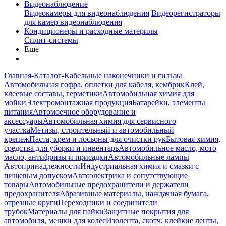
Видеонаблюдение
Видеокамеры для видеонаблюдения
Видеорегистраторы
для камер видеонаблюдения
Кондиционеры и расходные материлы
Сплит-системы
Еще
Главная
-
Каталог
-
Кабельные наконечники и гильзы
Автомобильная гофра, оплетки для кабеля, кембрик
Клей,
клеевые составы, герметики
Автомобильная химия для
мойки
Электромонтажная продукция
Батарейки, элементы
питания
Автомоечное оборудование и
аксессуары
Автомобильная химия для сервисного
участка
Метизы, строительный и автомобильный
крепеж
Паста, крем и лосьоны для очистки рук
Бытовая химия,
средства для уборки и инвентарь
Автомобильное масло, мото
масло, антифризы и присадки
Автомобильные лампы
Автопринадлежности
Индустриальная химия и смазки с
пищевым допуском
Автоэлектрика и сопутствующие
товары
Автомобильные предохранители и держатели
предохранителя
Абразивные материалы, наждачная бумага,
отрезные круги
Переходники и соединители
трубок
Материалы для пайки
Защитные покрытия для
автомобиля, мешки для колес
Изолента, скотч, клейкие ленты,