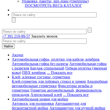
Упаковка, пакеты, зип-локи (грипперы)
ПОСМОТРЕТЬ ВЕСЬ КАТАЛОГ
+7 391 219-99-57
Заказать звонок
Акции
Автомобильная гофра, оплетки для кабеля, кембрик
Автомобильная гофра без разреза
Автомобильная гофра
с разрезом
Бандаж спиральный
Гибкая оплетка (змеиная
кожа)
ПВХ кембрик
... Показать все
Клей, клеевые составы, герметики
Клей-герметик для лобовых стекол и химия
Анаэробные
автомобильные герметики
Фиксаторы резьбы и
герметики
Герметик автомобильный, формирователь
прокладок
Аэрозольный клей
... Показать все
Автомобильная химия для мойки
Автовоск для полировки
Автошампуни для
бесконтактной мойки
Автошампуни для ручной мойки