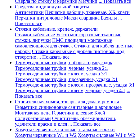
Сверла по стеклу и керамике
Метчики
... Показать все
Средства индивидуальной защиты
Антисептики
Перчатки рабочие, тканевые, ХБ, краги
Перчатки нитриловые
Маски сварщика
Бахилы
...
Показать все
Стяжки кабельные, крепеж, держатели
Стяжки кабельные
Velcro многоразовые тканевые
стяжки, липучки
ПМС площадки монтажные
самоклеющиеся для стяжек
Стяжки для кабеля цветные,
наборы
Стяжки кабельные с дюбель пистоном, под
отверстие
... Показать все
Термоусадочные трубки, наборы термоусадок
Термоусадочные трубки, черные, усадка 2:1
Термоусадочные трубки с клеем, усадка 3:1
Термоусадочные трубки, прозрачные, усадка 2:1
Термоусадочные трубки с клеем, прозрачные, усадка 3:1
Термоусадочные трубки с клеем, черные, усадка 4:1
...
Показать все
Строительная химия, товары для дома и ремонта
Герметики силиконовые санитарные и акриловые
Монтажная пена
Герметики клеевые
Клей
полиуретановый
Очистители, обезжириватели,
удалители краски и клея
... Показать все
Хомуты червячные, силовые, стальные стяжки
Хомуты червячные W1 и W2
Хомуты силовые W1 и W2