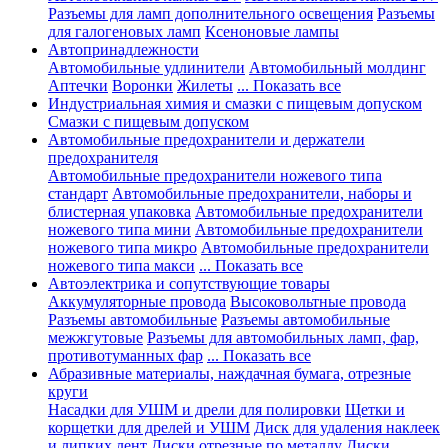
Разъемы для ламп дополнительного освещения
Разъемы
для галогеновых ламп
Ксеноновые лампы
Автопринадлежности
Автомобильные удлинители
Автомобильный молдинг
Аптечки
Воронки
Жилеты
... Показать все
Индустриальная химия и смазки с пищевым допуском
Смазки с пищевым допуском
Автомобильные предохранители и держатели
предохранителя
Автомобильные предохранители ножевого типа
стандарт
Автомобильные предохранители, наборы и
блистерная упаковка
Автомобильные предохранители
ножевого типа мини
Автомобильные предохранители
ножевого типа микро
Автомобильные предохранители
ножевого типа макси
... Показать все
Автоэлектрика и сопутствующие товары
Аккумуляторные провода
Высоковольтные провода
Разъемы автомобильные
Разъемы автомобильные
межжгутовые
Разъемы для автомобильных ламп, фар,
противотуманных фар
... Показать все
Абразивные материалы, наждачная бумага, отрезные
круги
Насадки для УШМ и дрели для полировки
Щетки и
корщетки для дрелей и УШМ
Диск для удаления наклеек
и липких лент
Диски отрезные по металлу
Диски