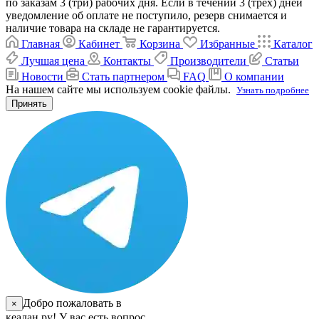
по заказам 3 (три) рабочих дня. Если в течении 3 (трех) дней
уведомление об оплате не поступило, резерв снимается и
наличие товара на складе не гарантируется.
Главная
Кабинет
Корзина
Избранные
Каталог
Лучшая цена
Контакты
Производители
Статьи
Новости
Стать партнером
FAQ
О компании
На нашем сайте мы используем cookie файлы.
Узнать подробнее
Принять
Добро пожаловать в
×
кеалан.ру! У вас есть вопрос