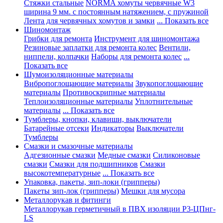
Стяжки стальные
NORMA хомуты червячные W3
ширина 9 мм. с постоянным натяжением, с пружиной
Лента для червячных хомутов и замки
... Показать все
Шиномонтаж
Грибки для ремонта
Инструмент для шиномонтажа
Резиновые заплатки для ремонта колес
Вентили,
ниппели, колпачки
Наборы для ремонта колес
...
Показать все
Шумоизоляционные материалы
Вибропоглощающие материалы
Звукопоглощающие
материалы
Противоскрипные материалы
Теплоизоляционные материалы
Уплотнительные
материалы
... Показать все
Тумблеры, кнопки, клавиши, выключатели
Батарейные отсеки
Индикаторы
Выключатели
Тумблеры
Смазки и смазочные материалы
Адгезионные смазки
Медные смазки
Силиконовые
смазки
Смазки для подшипников
Смазки
высокотемпературные
... Показать все
Упаковка, пакеты, зип-локи (грипперы)
Пакеты зип-лок (грипперы)
Мешки для мусора
Металлорукав и фитинги
Металлорукав герметичный в ПВХ изоляции Р3-ЦПнг-
LS