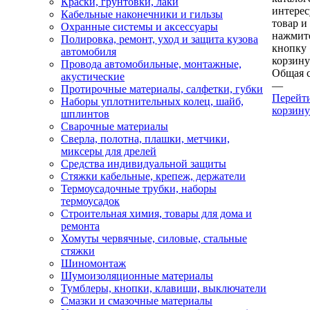
Краски, грунтовки, лаки
интере
Кабельные наконечники и гильзы
товар и
Охранные системы и аксессуары
нажмит
Полировка, ремонт, уход и защита кузова
кнопку
автомобиля
корзину
Провода автомобильные, монтажные,
Общая 
акустические
—
Протирочные материалы, салфетки, губки
Перейт
Наборы уплотнительных колец, шайб,
корзину
шплинтов
Сварочные материалы
Сверла, полотна, плашки, метчики,
миксеры для дрелей
Средства индивидуальной защиты
Стяжки кабельные, крепеж, держатели
Термоусадочные трубки, наборы
термоусадок
Строительная химия, товары для дома и
ремонта
Хомуты червячные, силовые, стальные
стяжки
Шиномонтаж
Шумоизоляционные материалы
Тумблеры, кнопки, клавиши, выключатели
Смазки и смазочные материалы