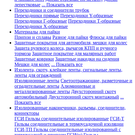
лепестковые
... Показать все
Переходники и соединители трубок
Переходники прямые
Переходники Y-образные
Переходники Г-образные
Переходники Т-образные
Переходники Х-образные
Материалы для пайки
Припои и сплавы
Разное для пайки
Флюсы для пайки
Защитные покрытия для автомобиля, мешки для колес
Защита рулевого колеса, рычагов КПП и ручного
тормоза
Защитное покрытие для малярных работ
Защитные коврики
Защитные накидки на сидения
Мешки для колес
... Показать все
Изолента, скотч, клейкие ленты, сигнальные ленты,
ленты для ограждений
Изоляционные ленты
Светоотражающие, разметочные и
оградительные ленты
Алюминиевые и
металлизированные ленты
Двухсторонний скотч
автомобильный
Двухсторонний скотч монтажный
...
Показать все
Изолированные наконечники, разъемы, соединители,
коннекторы
ГСИ Гильзы соединительные изолированные
ГСИ-Т
Гильзы соединительные в термоусадочной изоляции
ГСИ-ТП Гильзы соединительные изолированный с
термоусадкой и припоем
ГСИ(н) Гильзы