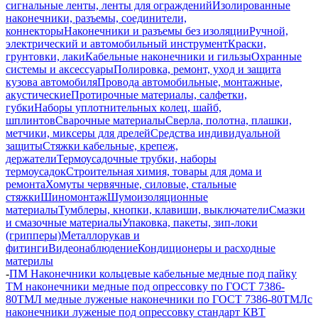
сигнальные ленты, ленты для ограждений
Изолированные
наконечники, разъемы, соединители,
коннекторы
Наконечники и разъемы без изоляции
Ручной,
электрический и автомобильный инструмент
Краски,
грунтовки, лаки
Кабельные наконечники и гильзы
Охранные
системы и аксессуары
Полировка, ремонт, уход и защита
кузова автомобиля
Провода автомобильные, монтажные,
акустические
Протирочные материалы, салфетки,
губки
Наборы уплотнительных колец, шайб,
шплинтов
Сварочные материалы
Сверла, полотна, плашки,
метчики, миксеры для дрелей
Средства индивидуальной
защиты
Стяжки кабельные, крепеж,
держатели
Термоусадочные трубки, наборы
термоусадок
Строительная химия, товары для дома и
ремонта
Хомуты червячные, силовые, стальные
стяжки
Шиномонтаж
Шумоизоляционные
материалы
Тумблеры, кнопки, клавиши, выключатели
Смазки
и смазочные материалы
Упаковка, пакеты, зип-локи
(грипперы)
Металлорукав и
фитинги
Видеонаблюдение
Кондиционеры и расходные
материлы
-
ПМ Наконечники кольцевые кабельные медные под пайку
ТМ наконечники медные под опрессовку по ГОСТ 7386-
80
ТМЛ медные луженые наконечники по ГОСТ 7386-80
ТМЛс
наконечники луженые под опрессовку стандарт КВТ