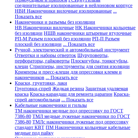
соединительные изолированные в нейлоновом корпусе
НВИ Наконечники вилочные изолированные
...
Показать все
Наконечники и разъемы без изоляции
НВ Наконечники вилочные
НК Наконечники кольцевые
без изоляции
НШВ наконечники штыревые втулочные
РП-М Разъем плоский без изоляции
РП-П Разъем
плоский без изоляции
... Показать все
Ручной, электрический и автомобильный инструмент
Отвертки и наборы отверток
Шуруповерты,
перфораторы, гайковерты
Плоскогубцы, тонкогубцы,
клещи
Стрипперы, инструменты для снятия изоляции
Кримперы и пресс-клещи для опрессовки клемм и
наконечников
... Показать все
Краски, грунтовки, лаки
Грунтовки-спрей
Жидкая резина
Защитная удаляемая
краска
Краска-карандаш для ремонта царапин
Краска-
спрей автомобильная
... Показать все
Кабельные наконечники и гильзы
ТМ наконечники медные под опрессовку по ГОСТ
7386-80
ТМЛ медные луженые наконечники по ГОСТ
7386-80
ТМЛс наконечники луженые под опрессовку
стандарт КВТ
ПМ Наконечники кольцевые кабельные
медные под пайку