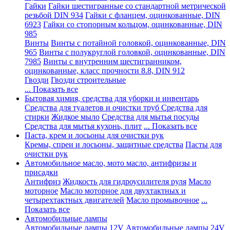
Гайки
Гайки шестигранные со стандартной метрической
резьбой DIN 934
Гайки с фланцем, оцинкованные, DIN
6923
Гайки со стопорным кольцом, оцинкованные, DIN
985
Винты
Винты с потайной головкой, оцинкованные, DIN
965
Винты с полукруглой головкой, оцинкованные, DIN
7985
Винты с внутренним шестигранником,
оцинкованные, класс прочности 8.8, DIN 912
Гвозди
Гвозди строительные
... Показать все
Бытовая химия, средства для уборки и инвентарь
Средства для туалетов и очистки труб
Средства для
стирки
Жидкое мыло
Средства для мытья посуды
Средства для мытья кухонь, плит
... Показать все
Паста, крем и лосьоны для очистки рук
Кремы, спреи и лосьоны, защитные средства
Пасты для
очистки рук
Автомобильное масло, мото масло, антифризы и
присадки
Антифриз
Жидкость для гидроусилителя руля
Масло
моторное
Масло моторное для двухтактных и
четырехтактных двигателей
Масло промывочное
...
Показать все
Автомобильные лампы
Автомобильные лампы 12V
Автомобильные лампы 24V