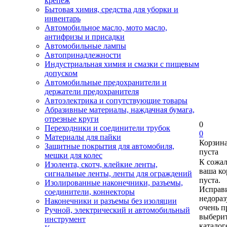
крепеж
Бытовая химия, средства для уборки и
инвентарь
Автомобильное масло, мото масло,
антифризы и присадки
Автомобильные лампы
Автопринадлежности
Индустриальная химия и смазки с пищевым
допуском
Автомобильные предохранители и
держатели предохранителя
Автоэлектрика и сопутствующие товары
Абразивные материалы, наждачная бумага,
отрезные круги
0
Переходники и соединители трубок
0
Материалы для пайки
Корзин
Защитные покрытия для автомобиля,
пуста
мешки для колес
К сожа
Изолента, скотч, клейкие ленты,
ваша ко
сигнальные ленты, ленты для ограждений
пуста.
Изолированные наконечники, разъемы,
Исправи
соединители, коннекторы
недора
Наконечники и разъемы без изоляции
очень п
Ручной, электрический и автомобильный
выберит
инструмент
каталог