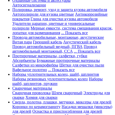
Охранные системы и аксессуары
Автосигнализации
Полировка, ремонт, уход и защита кузова автомобиля
Автополироли для кузова цветные
Антикоррозийные
покрытия
Глина для очистки кузова автомобиля
Удалители царапин, цветные и универсальные
полироли
Мерные емкости, система смешивания красок,
лопатки для размешивания
... Показать все
Провода автомобильные, монтажные, акустические
Витая пара
Греющий кабель
Акустический кабель
Провод автомобильный медный, ПГВА
Провод
автомобильный монтажный, CCA
... Показать все
Протирочные материалы, салфетки, губки
Абсорбьенты
Бумажные протирочные материалы
Салфетки из микрофибры
Щетки для очистки пыли
Вафельное полотно
... Показать все
Наборы уплотнительных колец, шайб, шплинтов
Наборы резиновых уплотнительных колец
Наборы
шайб, шплинтов, пружин
Сварочные материалы
Сварочная проволока
Шлем сварочный
Электроды для
сварки
Химия для сварки
Сверла, полотна, плашки, метчики, миксеры для дрелей
Коронки по керамограниту
Насадки мешалки (миксеры)
для дрелей
Оснастка и приспособления для дрелей