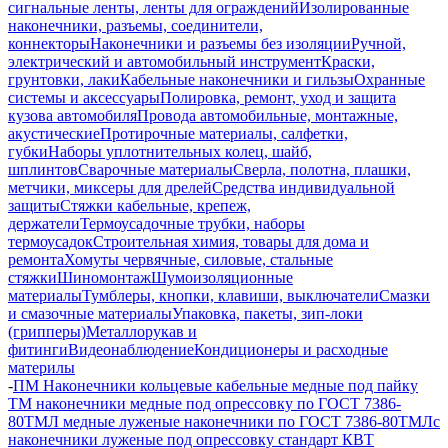
сигнальные ленты, ленты для ограждений
Изолированные
наконечники, разъемы, соединители,
коннекторы
Наконечники и разъемы без изоляции
Ручной,
электрический и автомобильный инструмент
Краски,
грунтовки, лаки
Кабельные наконечники и гильзы
Охранные
системы и аксессуары
Полировка, ремонт, уход и защита
кузова автомобиля
Провода автомобильные, монтажные,
акустические
Протирочные материалы, салфетки,
губки
Наборы уплотнительных колец, шайб,
шплинтов
Сварочные материалы
Сверла, полотна, плашки,
метчики, миксеры для дрелей
Средства индивидуальной
защиты
Стяжки кабельные, крепеж,
держатели
Термоусадочные трубки, наборы
термоусадок
Строительная химия, товары для дома и
ремонта
Хомуты червячные, силовые, стальные
стяжки
Шиномонтаж
Шумоизоляционные
материалы
Тумблеры, кнопки, клавиши, выключатели
Смазки
и смазочные материалы
Упаковка, пакеты, зип-локи
(грипперы)
Металлорукав и
фитинги
Видеонаблюдение
Кондиционеры и расходные
материлы
-
ПМ Наконечники кольцевые кабельные медные под пайку
ТМ наконечники медные под опрессовку по ГОСТ 7386-
80
ТМЛ медные луженые наконечники по ГОСТ 7386-80
ТМЛс
наконечники луженые под опрессовку стандарт КВТ