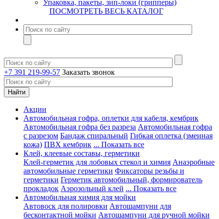
Упаковка, пакеты, зип-локи (грипперы)
ПОСМОТРЕТЬ ВЕСЬ КАТАЛОГ
+7 391 219-99-57
Заказать звонок
Акции
Автомобильная гофра, оплетки для кабеля, кембрик
Автомобильная гофра без разреза
Автомобильная гофра
с разрезом
Бандаж спиральный
Гибкая оплетка (змеиная
кожа)
ПВХ кембрик
... Показать все
Клей, клеевые составы, герметики
Клей-герметик для лобовых стекол и химия
Анаэробные
автомобильные герметики
Фиксаторы резьбы и
герметики
Герметик автомобильный, формирователь
прокладок
Аэрозольный клей
... Показать все
Автомобильная химия для мойки
Автовоск для полировки
Автошампуни для
бесконтактной мойки
Автошампуни для ручной мойки