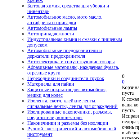
крепеж
Бытовая химия, средства для уборки и
инвентарь
Автомобильное масло, мото масло,
антифризы и присадки
Автомобильные лампы
Автопринадлежности
Индустриальная химия и смазки с пищевым
допуском
Автомобильные предохранители и
держатели предохранителя
Автоэлектрика и сопутствующие товары
Абразивные материалы, наждачная бумага,
отрезные круги
0
Переходники и соединители трубок
0
Материалы для пайки
Корзин
Защитные покрытия для автомобиля,
пуста
мешки для колес
К сожа
Изолента, скотч, клейкие ленты,
ваша ко
сигнальные ленты, ленты для ограждений
пуста.
Изолированные наконечники, разъемы,
Исправи
соединители, коннекторы
недора
Наконечники и разъемы без изоляции
очень п
Ручной, электрический и автомобильный
выберит
инструмент
каталог