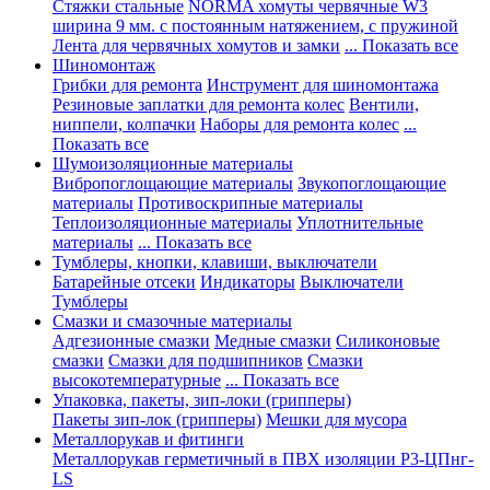
Стяжки стальные
NORMA хомуты червячные W3
ширина 9 мм. с постоянным натяжением, с пружиной
Лента для червячных хомутов и замки
... Показать все
Шиномонтаж
Грибки для ремонта
Инструмент для шиномонтажа
Резиновые заплатки для ремонта колес
Вентили,
ниппели, колпачки
Наборы для ремонта колес
...
Показать все
Шумоизоляционные материалы
Вибропоглощающие материалы
Звукопоглощающие
материалы
Противоскрипные материалы
Теплоизоляционные материалы
Уплотнительные
материалы
... Показать все
Тумблеры, кнопки, клавиши, выключатели
Батарейные отсеки
Индикаторы
Выключатели
Тумблеры
Смазки и смазочные материалы
Адгезионные смазки
Медные смазки
Силиконовые
смазки
Смазки для подшипников
Смазки
высокотемпературные
... Показать все
Упаковка, пакеты, зип-локи (грипперы)
Пакеты зип-лок (грипперы)
Мешки для мусора
Металлорукав и фитинги
Металлорукав герметичный в ПВХ изоляции Р3-ЦПнг-
LS