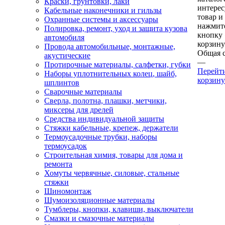
Краски, грунтовки, лаки
интере
Кабельные наконечники и гильзы
товар и
Охранные системы и аксессуары
нажмит
Полировка, ремонт, уход и защита кузова
кнопку
автомобиля
корзину
Провода автомобильные, монтажные,
Общая 
акустические
—
Протирочные материалы, салфетки, губки
Перейт
Наборы уплотнительных колец, шайб,
корзину
шплинтов
Сварочные материалы
Сверла, полотна, плашки, метчики,
миксеры для дрелей
Средства индивидуальной защиты
Стяжки кабельные, крепеж, держатели
Термоусадочные трубки, наборы
термоусадок
Строительная химия, товары для дома и
ремонта
Хомуты червячные, силовые, стальные
стяжки
Шиномонтаж
Шумоизоляционные материалы
Тумблеры, кнопки, клавиши, выключатели
Смазки и смазочные материалы