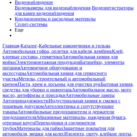
Видеонаблюдение
Видеокамеры для видеонаблюдения
Видеорегистраторы
для камер видеонаблюдения
Кондиционеры и расходные материлы
Сплит-системы
Еще
Главная
-
Каталог
-
Кабельные наконечники и гильзы
Автомобильная гофра, оплетки для кабеля, кембрик
Клей,
клеевые составы, герметики
Автомобильная химия для
мойки
Электромонтажная продукция
Батарейки, элементы
питания
Автомоечное оборудование и
аксессуары
Автомобильная химия для сервисного
участка
Метизы, строительный и автомобильный
крепеж
Паста, крем и лосьоны для очистки рук
Бытовая химия,
средства для уборки и инвентарь
Автомобильное масло, мото
масло, антифризы и присадки
Автомобильные лампы
Автопринадлежности
Индустриальная химия и смазки с
пищевым допуском
Автоэлектрика и сопутствующие
товары
Автомобильные предохранители и держатели
предохранителя
Абразивные материалы, наждачная бумага,
отрезные круги
Переходники и соединители
трубок
Материалы для пайки
Защитные покрытия для
автомобиля, мешки для колес
Изолента, скотч, клейкие ленты,