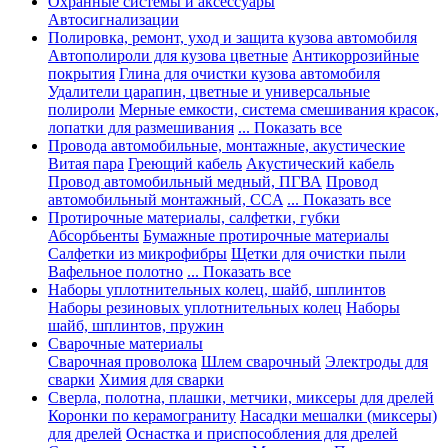
Охранные системы и аксессуары
Автосигнализации
Полировка, ремонт, уход и защита кузова автомобиля
Автополироли для кузова цветные
Антикоррозийные
покрытия
Глина для очистки кузова автомобиля
Удалители царапин, цветные и универсальные
полироли
Мерные емкости, система смешивания красок,
лопатки для размешивания
... Показать все
Провода автомобильные, монтажные, акустические
Витая пара
Греющий кабель
Акустический кабель
Провод автомобильный медный, ПГВА
Провод
автомобильный монтажный, CCA
... Показать все
Протирочные материалы, салфетки, губки
Абсорбьенты
Бумажные протирочные материалы
Салфетки из микрофибры
Щетки для очистки пыли
Вафельное полотно
... Показать все
Наборы уплотнительных колец, шайб, шплинтов
Наборы резиновых уплотнительных колец
Наборы
шайб, шплинтов, пружин
Сварочные материалы
Сварочная проволока
Шлем сварочный
Электроды для
сварки
Химия для сварки
Сверла, полотна, плашки, метчики, миксеры для дрелей
Коронки по керамограниту
Насадки мешалки (миксеры)
для дрелей
Оснастка и приспособления для дрелей