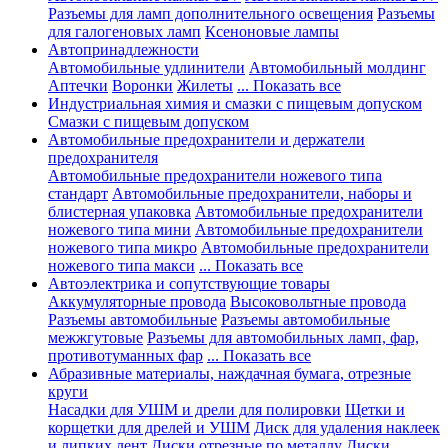
Разъемы для ламп дополнительного освещения
Разъемы
для галогеновых ламп
Ксеноновые лампы
Автопринадлежности
Автомобильные удлинители
Автомобильный молдинг
Аптечки
Воронки
Жилеты
... Показать все
Индустриальная химия и смазки с пищевым допуском
Смазки с пищевым допуском
Автомобильные предохранители и держатели
предохранителя
Автомобильные предохранители ножевого типа
стандарт
Автомобильные предохранители, наборы и
блистерная упаковка
Автомобильные предохранители
ножевого типа мини
Автомобильные предохранители
ножевого типа микро
Автомобильные предохранители
ножевого типа макси
... Показать все
Автоэлектрика и сопутствующие товары
Аккумуляторные провода
Высоковольтные провода
Разъемы автомобильные
Разъемы автомобильные
межжгутовые
Разъемы для автомобильных ламп, фар,
противотуманных фар
... Показать все
Абразивные материалы, наждачная бумага, отрезные
круги
Насадки для УШМ и дрели для полировки
Щетки и
корщетки для дрелей и УШМ
Диск для удаления наклеек
и липких лент
Диски отрезные по металлу
Диски