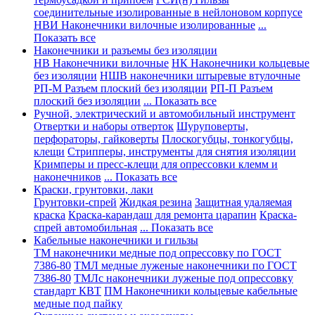
соединительные изолированные в нейлоновом корпусе
НВИ Наконечники вилочные изолированные
...
Показать все
Наконечники и разъемы без изоляции
НВ Наконечники вилочные
НК Наконечники кольцевые
без изоляции
НШВ наконечники штыревые втулочные
РП-М Разъем плоский без изоляции
РП-П Разъем
плоский без изоляции
... Показать все
Ручной, электрический и автомобильный инструмент
Отвертки и наборы отверток
Шуруповерты,
перфораторы, гайковерты
Плоскогубцы, тонкогубцы,
клещи
Стрипперы, инструменты для снятия изоляции
Кримперы и пресс-клещи для опрессовки клемм и
наконечников
... Показать все
Краски, грунтовки, лаки
Грунтовки-спрей
Жидкая резина
Защитная удаляемая
краска
Краска-карандаш для ремонта царапин
Краска-
спрей автомобильная
... Показать все
Кабельные наконечники и гильзы
ТМ наконечники медные под опрессовку по ГОСТ
7386-80
ТМЛ медные луженые наконечники по ГОСТ
7386-80
ТМЛс наконечники луженые под опрессовку
стандарт КВТ
ПМ Наконечники кольцевые кабельные
медные под пайку