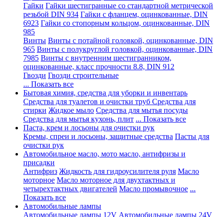
Гайки
Гайки шестигранные со стандартной метрической
резьбой DIN 934
Гайки с фланцем, оцинкованные, DIN
6923
Гайки со стопорным кольцом, оцинкованные, DIN
985
Винты
Винты с потайной головкой, оцинкованные, DIN
965
Винты с полукруглой головкой, оцинкованные, DIN
7985
Винты с внутренним шестигранником,
оцинкованные, класс прочности 8.8, DIN 912
Гвозди
Гвозди строительные
... Показать все
Бытовая химия, средства для уборки и инвентарь
Средства для туалетов и очистки труб
Средства для
стирки
Жидкое мыло
Средства для мытья посуды
Средства для мытья кухонь, плит
... Показать все
Паста, крем и лосьоны для очистки рук
Кремы, спреи и лосьоны, защитные средства
Пасты для
очистки рук
Автомобильное масло, мото масло, антифризы и
присадки
Антифриз
Жидкость для гидроусилителя руля
Масло
моторное
Масло моторное для двухтактных и
четырехтактных двигателей
Масло промывочное
...
Показать все
Автомобильные лампы
Автомобильные лампы 12V
Автомобильные лампы 24V