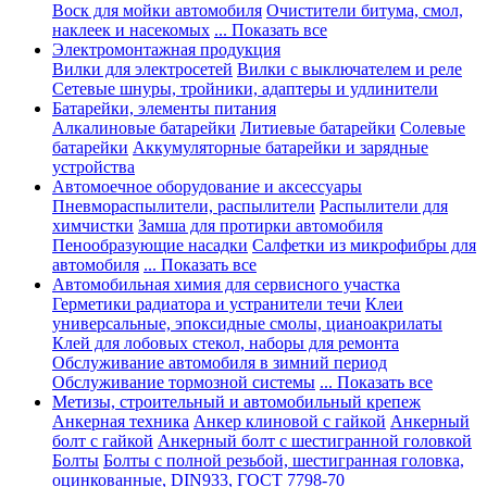
Воск для мойки автомобиля
Очистители битума, смол,
наклеек и насекомых
... Показать все
Электромонтажная продукция
Вилки для электросетей
Вилки с выключателем и реле
Сетевые шнуры, тройники, адаптеры и удлинители
Батарейки, элементы питания
Алкалиновые батарейки
Литиевые батарейки
Солевые
батарейки
Аккумуляторные батарейки и зарядные
устройства
Автомоечное оборудование и аксессуары
Пневмораспылители, распылители
Распылители для
химчистки
Замша для протирки автомобиля
Пенообразующие насадки
Салфетки из микрофибры для
автомобиля
... Показать все
Автомобильная химия для сервисного участка
Герметики радиатора и устранители течи
Клеи
универсальные, эпоксидные смолы, цианоакрилаты
Клей для лобовых стекол, наборы для ремонта
Обслуживание автомобиля в зимний период
Обслуживание тормозной системы
... Показать все
Метизы, строительный и автомобильный крепеж
Анкерная техника
Анкер клиновой с гайкой
Анкерный
болт с гайкой
Анкерный болт с шестигранной головкой
Болты
Болты с полной резьбой, шестигранная головка,
оцинкованные, DIN933, ГОСТ 7798-70