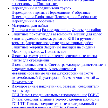
лепестковые
... Показать все
Переходники и соединители трубок
Переходники прямые
Переходники Y-образные
Переходники Г-образные
Переходники Т-образные
Переходники Х-образные
Материалы для пайки
Припои и сплавы
Разное для пайки
Флюсы для пайки
Защитные покрытия для автомобиля, мешки для колес
Защита рулевого колеса, рычагов КПП и ручного
тормоза
Защитное покрытие для малярных работ
Защитные коврики
Защитные накидки на сидения
Мешки для колес
... Показать все
Изолента, скотч, клейкие ленты, сигнальные ленты,
ленты для ограждений
Изоляционные ленты
Светоотражающие, разметочные и
оградительные ленты
Алюминиевые и
металлизированные ленты
Двухсторонний скотч
автомобильный
Двухсторонний скотч монтажный
...
Показать все
Изолированные наконечники, разъемы, соединители,
коннекторы
ГСИ Гильзы соединительные изолированные
ГСИ-Т
Гильзы соединительные в термоусадочной изоляции
ГСИ-ТП Гильзы соединительные изолированный с
термоусадкой и припоем
ГСИ(н) Гильзы