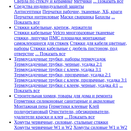
Сверла по стеклу и керамике
Метчики
... Показать все
Средства индивидуальной защиты
Антисептики
Перчатки рабочие, тканевые, ХБ, краги
Перчатки нитриловые
Маски сварщика
Бахилы
...
Показать все
Стяжки кабельные, крепеж, держатели
Стяжки кабельные
Velcro многоразовые тканевые
стяжки, липучки
ПМС площадки монтажные
самоклеющиеся для стяжек
Стяжки для кабеля цветные,
наборы
Стяжки кабельные с дюбель пистоном, под
отверстие
... Показать все
Термоусадочные трубки, наборы термоусадок
Термоусадочные трубки, черные, усадка 2:1
Термоусадочные трубки с клеем, усадка 3:1
Термоусадочные трубки, прозрачные, усадка 2:1
Термоусадочные трубки с клеем, прозрачные, усадка 3:1
Термоусадочные трубки с клеем, черные, усадка 4:1
...
Показать все
Строительная химия, товары для дома и ремонта
Герметики силиконовые санитарные и акриловые
Монтажная пена
Герметики клеевые
Клей
полиуретановый
Очистители, обезжириватели,
удалители краски и клея
... Показать все
Хомуты червячные, силовые, стальные стяжки
Хомуты червячные W1 и W2
Хомуты силовые W1 и W2