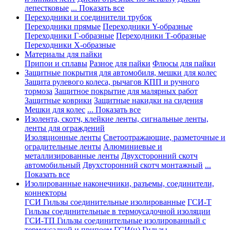
лепестковые
... Показать все
Переходники и соединители трубок
Переходники прямые
Переходники Y-образные
Переходники Г-образные
Переходники Т-образные
Переходники Х-образные
Материалы для пайки
Припои и сплавы
Разное для пайки
Флюсы для пайки
Защитные покрытия для автомобиля, мешки для колес
Защита рулевого колеса, рычагов КПП и ручного
тормоза
Защитное покрытие для малярных работ
Защитные коврики
Защитные накидки на сидения
Мешки для колес
... Показать все
Изолента, скотч, клейкие ленты, сигнальные ленты,
ленты для ограждений
Изоляционные ленты
Светоотражающие, разметочные и
оградительные ленты
Алюминиевые и
металлизированные ленты
Двухсторонний скотч
автомобильный
Двухсторонний скотч монтажный
...
Показать все
Изолированные наконечники, разъемы, соединители,
коннекторы
ГСИ Гильзы соединительные изолированные
ГСИ-Т
Гильзы соединительные в термоусадочной изоляции
ГСИ-ТП Гильзы соединительные изолированный с
термоусадкой и припоем
ГСИ(н) Гильзы