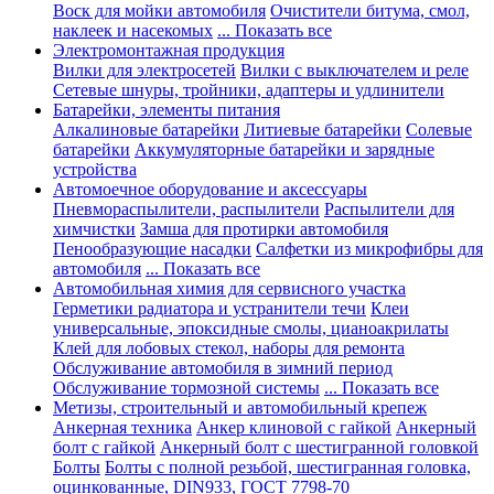
Воск для мойки автомобиля
Очистители битума, смол,
наклеек и насекомых
... Показать все
Электромонтажная продукция
Вилки для электросетей
Вилки с выключателем и реле
Сетевые шнуры, тройники, адаптеры и удлинители
Батарейки, элементы питания
Алкалиновые батарейки
Литиевые батарейки
Солевые
батарейки
Аккумуляторные батарейки и зарядные
устройства
Автомоечное оборудование и аксессуары
Пневмораспылители, распылители
Распылители для
химчистки
Замша для протирки автомобиля
Пенообразующие насадки
Салфетки из микрофибры для
автомобиля
... Показать все
Автомобильная химия для сервисного участка
Герметики радиатора и устранители течи
Клеи
универсальные, эпоксидные смолы, цианоакрилаты
Клей для лобовых стекол, наборы для ремонта
Обслуживание автомобиля в зимний период
Обслуживание тормозной системы
... Показать все
Метизы, строительный и автомобильный крепеж
Анкерная техника
Анкер клиновой с гайкой
Анкерный
болт с гайкой
Анкерный болт с шестигранной головкой
Болты
Болты с полной резьбой, шестигранная головка,
оцинкованные, DIN933, ГОСТ 7798-70