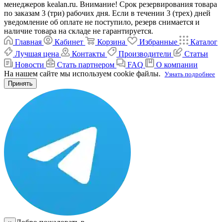
менеджеров kealan.ru. Внимание! Срок резервирования товара
по заказам 3 (три) рабочих дня. Если в течении 3 (трех) дней
уведомление об оплате не поступило, резерв снимается и
наличие товара на складе не гарантируется.
Главная
Кабинет
Корзина
Избранные
Каталог
Лучшая цена
Контакты
Производители
Статьи
Новости
Стать партнером
FAQ
О компании
На нашем сайте мы используем cookie файлы.
Узнать подробнее
Принять