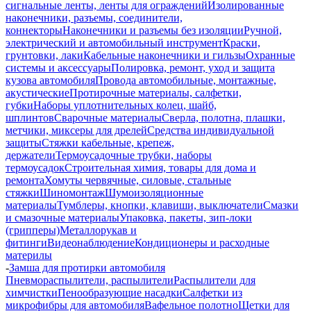
сигнальные ленты, ленты для ограждений
Изолированные
наконечники, разъемы, соединители,
коннекторы
Наконечники и разъемы без изоляции
Ручной,
электрический и автомобильный инструмент
Краски,
грунтовки, лаки
Кабельные наконечники и гильзы
Охранные
системы и аксессуары
Полировка, ремонт, уход и защита
кузова автомобиля
Провода автомобильные, монтажные,
акустические
Протирочные материалы, салфетки,
губки
Наборы уплотнительных колец, шайб,
шплинтов
Сварочные материалы
Сверла, полотна, плашки,
метчики, миксеры для дрелей
Средства индивидуальной
защиты
Стяжки кабельные, крепеж,
держатели
Термоусадочные трубки, наборы
термоусадок
Строительная химия, товары для дома и
ремонта
Хомуты червячные, силовые, стальные
стяжки
Шиномонтаж
Шумоизоляционные
материалы
Тумблеры, кнопки, клавиши, выключатели
Смазки
и смазочные материалы
Упаковка, пакеты, зип-локи
(грипперы)
Металлорукав и
фитинги
Видеонаблюдение
Кондиционеры и расходные
материлы
-
Замша для протирки автомобиля
Пневмораспылители, распылители
Распылители для
химчистки
Пенообразующие насадки
Салфетки из
микрофибры для автомобиля
Вафельное полотно
Щетки для