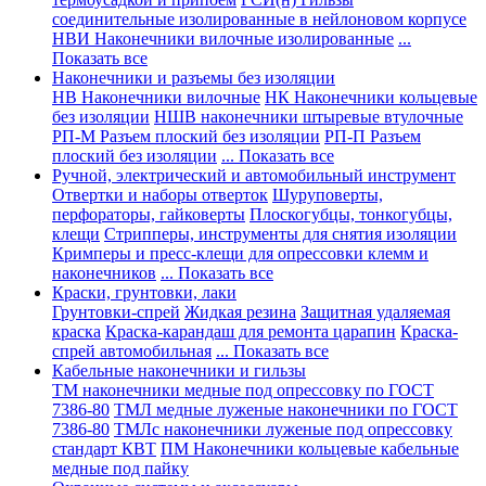
соединительные изолированные в нейлоновом корпусе
НВИ Наконечники вилочные изолированные
...
Показать все
Наконечники и разъемы без изоляции
НВ Наконечники вилочные
НК Наконечники кольцевые
без изоляции
НШВ наконечники штыревые втулочные
РП-М Разъем плоский без изоляции
РП-П Разъем
плоский без изоляции
... Показать все
Ручной, электрический и автомобильный инструмент
Отвертки и наборы отверток
Шуруповерты,
перфораторы, гайковерты
Плоскогубцы, тонкогубцы,
клещи
Стрипперы, инструменты для снятия изоляции
Кримперы и пресс-клещи для опрессовки клемм и
наконечников
... Показать все
Краски, грунтовки, лаки
Грунтовки-спрей
Жидкая резина
Защитная удаляемая
краска
Краска-карандаш для ремонта царапин
Краска-
спрей автомобильная
... Показать все
Кабельные наконечники и гильзы
ТМ наконечники медные под опрессовку по ГОСТ
7386-80
ТМЛ медные луженые наконечники по ГОСТ
7386-80
ТМЛс наконечники луженые под опрессовку
стандарт КВТ
ПМ Наконечники кольцевые кабельные
медные под пайку