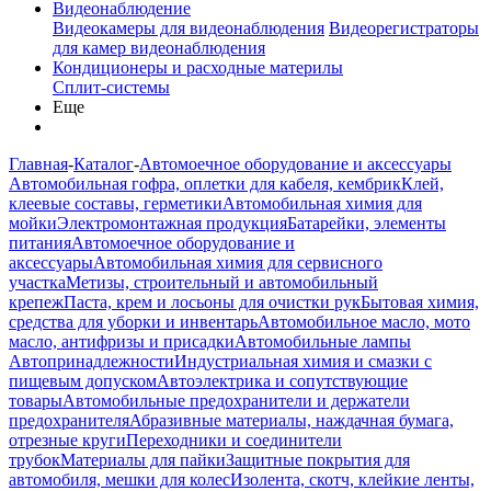
Видеонаблюдение
Видеокамеры для видеонаблюдения
Видеорегистраторы
для камер видеонаблюдения
Кондиционеры и расходные материлы
Сплит-системы
Еще
Главная
-
Каталог
-
Автомоечное оборудование и аксессуары
Автомобильная гофра, оплетки для кабеля, кембрик
Клей,
клеевые составы, герметики
Автомобильная химия для
мойки
Электромонтажная продукция
Батарейки, элементы
питания
Автомоечное оборудование и
аксессуары
Автомобильная химия для сервисного
участка
Метизы, строительный и автомобильный
крепеж
Паста, крем и лосьоны для очистки рук
Бытовая химия,
средства для уборки и инвентарь
Автомобильное масло, мото
масло, антифризы и присадки
Автомобильные лампы
Автопринадлежности
Индустриальная химия и смазки с
пищевым допуском
Автоэлектрика и сопутствующие
товары
Автомобильные предохранители и держатели
предохранителя
Абразивные материалы, наждачная бумага,
отрезные круги
Переходники и соединители
трубок
Материалы для пайки
Защитные покрытия для
автомобиля, мешки для колес
Изолента, скотч, клейкие ленты,