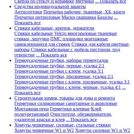
Сверла по стеклу и керамике
Метчики
... Показать все
Средства индивидуальной защиты
Антисептики
Перчатки рабочие, тканевые, ХБ, краги
Перчатки нитриловые
Маски сварщика
Бахилы
...
Показать все
Стяжки кабельные, крепеж, держатели
Стяжки кабельные
Velcro многоразовые тканевые
стяжки, липучки
ПМС площадки монтажные
самоклеющиеся для стяжек
Стяжки для кабеля цветные,
наборы
Стяжки кабельные с дюбель пистоном, под
отверстие
... Показать все
Термоусадочные трубки, наборы термоусадок
Термоусадочные трубки, черные, усадка 2:1
Термоусадочные трубки с клеем, усадка 3:1
Термоусадочные трубки, прозрачные, усадка 2:1
Термоусадочные трубки с клеем, прозрачные, усадка 3:1
Термоусадочные трубки с клеем, черные, усадка 4:1
...
Показать все
Строительная химия, товары для дома и ремонта
Герметики силиконовые санитарные и акриловые
Монтажная пена
Герметики клеевые
Клей
полиуретановый
Очистители, обезжириватели,
удалители краски и клея
... Показать все
Хомуты червячные, силовые, стальные стяжки
Хомуты червячные W1 и W2
Хомуты силовые W1 и W2