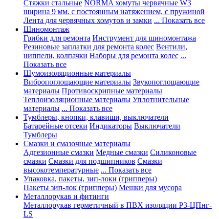
Стяжки стальные
NORMA хомуты червячные W3
ширина 9 мм. с постоянным натяжением, с пружиной
Лента для червячных хомутов и замки
... Показать все
Шиномонтаж
Грибки для ремонта
Инструмент для шиномонтажа
Резиновые заплатки для ремонта колес
Вентили,
ниппели, колпачки
Наборы для ремонта колес
...
Показать все
Шумоизоляционные материалы
Вибропоглощающие материалы
Звукопоглощающие
материалы
Противоскрипные материалы
Теплоизоляционные материалы
Уплотнительные
материалы
... Показать все
Тумблеры, кнопки, клавиши, выключатели
Батарейные отсеки
Индикаторы
Выключатели
Тумблеры
Смазки и смазочные материалы
Адгезионные смазки
Медные смазки
Силиконовые
смазки
Смазки для подшипников
Смазки
высокотемпературные
... Показать все
Упаковка, пакеты, зип-локи (грипперы)
Пакеты зип-лок (грипперы)
Мешки для мусора
Металлорукав и фитинги
Металлорукав герметичный в ПВХ изоляции Р3-ЦПнг-
LS