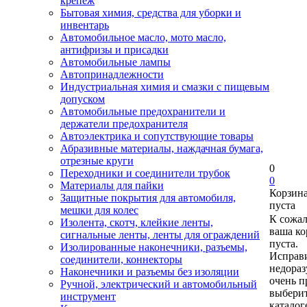
крепеж
Бытовая химия, средства для уборки и
инвентарь
Автомобильное масло, мото масло,
антифризы и присадки
Автомобильные лампы
Автопринадлежности
Индустриальная химия и смазки с пищевым
допуском
Автомобильные предохранители и
держатели предохранителя
Автоэлектрика и сопутствующие товары
Абразивные материалы, наждачная бумага,
отрезные круги
0
Переходники и соединители трубок
0
Материалы для пайки
Корзин
Защитные покрытия для автомобиля,
пуста
мешки для колес
К сожа
Изолента, скотч, клейкие ленты,
ваша ко
сигнальные ленты, ленты для ограждений
пуста.
Изолированные наконечники, разъемы,
Исправи
соединители, коннекторы
недора
Наконечники и разъемы без изоляции
очень п
Ручной, электрический и автомобильный
выберит
инструмент
каталог