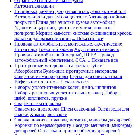
Охранные системы и аксессуары
Автосигнализации
Полировка, ремонт, уход и защита кузова автомобиля
Автополироли для кузова цветные
Антикоррозийные
покрытия
Глина для очистки кузова автомобиля
Удалители царапин, цветные и универсальные
полироли
Мерные емкости, система смешивания красок,
лопатки для размешивания
... Показать все
Провода автомобильные, монтажные, акустические
Витая пара
Греющий кабель
Акустический кабель
Провод автомобильный медный, ПГВА
Провод
автомобильный монтажный, CCA
... Показать все
Протирочные материалы, салфетки, губки
Абсорбьенты
Бумажные протирочные материалы
Салфетки из микрофибры
Щетки для очистки пыли
Вафельное полотно
... Показать все
Наборы уплотнительных колец, шайб, шплинтов
Наборы резиновых уплотнительных колец
Наборы
шайб, шплинтов, пружин
Сварочные материалы
Сварочная проволока
Шлем сварочный
Электроды для
сварки
Химия для сварки
Сверла, полотна, плашки, метчики, миксеры для дрелей
Коронки по керамограниту
Насадки мешалки (миксеры)
для дрелей
Оснастка и приспособления для дрелей