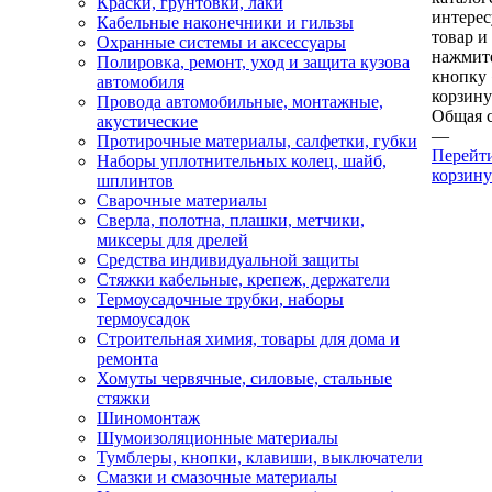
Краски, грунтовки, лаки
интере
Кабельные наконечники и гильзы
товар и
Охранные системы и аксессуары
нажмит
Полировка, ремонт, уход и защита кузова
кнопку
автомобиля
корзину
Провода автомобильные, монтажные,
Общая 
акустические
—
Протирочные материалы, салфетки, губки
Перейт
Наборы уплотнительных колец, шайб,
корзину
шплинтов
Сварочные материалы
Сверла, полотна, плашки, метчики,
миксеры для дрелей
Средства индивидуальной защиты
Стяжки кабельные, крепеж, держатели
Термоусадочные трубки, наборы
термоусадок
Строительная химия, товары для дома и
ремонта
Хомуты червячные, силовые, стальные
стяжки
Шиномонтаж
Шумоизоляционные материалы
Тумблеры, кнопки, клавиши, выключатели
Смазки и смазочные материалы