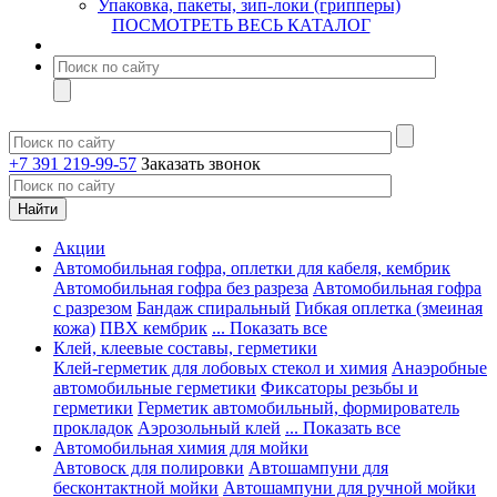
Упаковка, пакеты, зип-локи (грипперы)
ПОСМОТРЕТЬ ВЕСЬ КАТАЛОГ
+7 391 219-99-57
Заказать звонок
Акции
Автомобильная гофра, оплетки для кабеля, кембрик
Автомобильная гофра без разреза
Автомобильная гофра
с разрезом
Бандаж спиральный
Гибкая оплетка (змеиная
кожа)
ПВХ кембрик
... Показать все
Клей, клеевые составы, герметики
Клей-герметик для лобовых стекол и химия
Анаэробные
автомобильные герметики
Фиксаторы резьбы и
герметики
Герметик автомобильный, формирователь
прокладок
Аэрозольный клей
... Показать все
Автомобильная химия для мойки
Автовоск для полировки
Автошампуни для
бесконтактной мойки
Автошампуни для ручной мойки