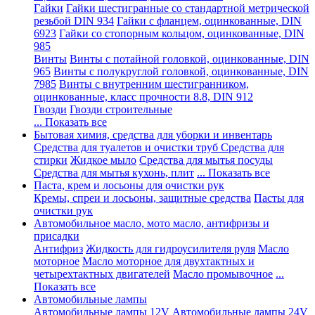
Гайки
Гайки шестигранные со стандартной метрической
резьбой DIN 934
Гайки с фланцем, оцинкованные, DIN
6923
Гайки со стопорным кольцом, оцинкованные, DIN
985
Винты
Винты с потайной головкой, оцинкованные, DIN
965
Винты с полукруглой головкой, оцинкованные, DIN
7985
Винты с внутренним шестигранником,
оцинкованные, класс прочности 8.8, DIN 912
Гвозди
Гвозди строительные
... Показать все
Бытовая химия, средства для уборки и инвентарь
Средства для туалетов и очистки труб
Средства для
стирки
Жидкое мыло
Средства для мытья посуды
Средства для мытья кухонь, плит
... Показать все
Паста, крем и лосьоны для очистки рук
Кремы, спреи и лосьоны, защитные средства
Пасты для
очистки рук
Автомобильное масло, мото масло, антифризы и
присадки
Антифриз
Жидкость для гидроусилителя руля
Масло
моторное
Масло моторное для двухтактных и
четырехтактных двигателей
Масло промывочное
...
Показать все
Автомобильные лампы
Автомобильные лампы 12V
Автомобильные лампы 24V