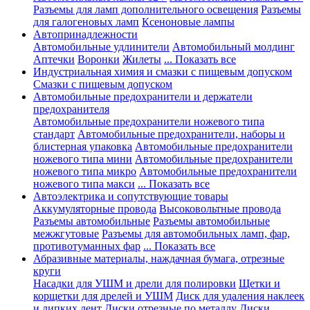
Разъемы для ламп дополнительного освещения
Разъемы
для галогеновых ламп
Ксеноновые лампы
Автопринадлежности
Автомобильные удлинители
Автомобильный молдинг
Аптечки
Воронки
Жилеты
... Показать все
Индустриальная химия и смазки с пищевым допуском
Смазки с пищевым допуском
Автомобильные предохранители и держатели
предохранителя
Автомобильные предохранители ножевого типа
стандарт
Автомобильные предохранители, наборы и
блистерная упаковка
Автомобильные предохранители
ножевого типа мини
Автомобильные предохранители
ножевого типа микро
Автомобильные предохранители
ножевого типа макси
... Показать все
Автоэлектрика и сопутствующие товары
Аккумуляторные провода
Высоковольтные провода
Разъемы автомобильные
Разъемы автомобильные
межжгутовые
Разъемы для автомобильных ламп, фар,
противотуманных фар
... Показать все
Абразивные материалы, наждачная бумага, отрезные
круги
Насадки для УШМ и дрели для полировки
Щетки и
корщетки для дрелей и УШМ
Диск для удаления наклеек
и липких лент
Диски отрезные по металлу
Диски