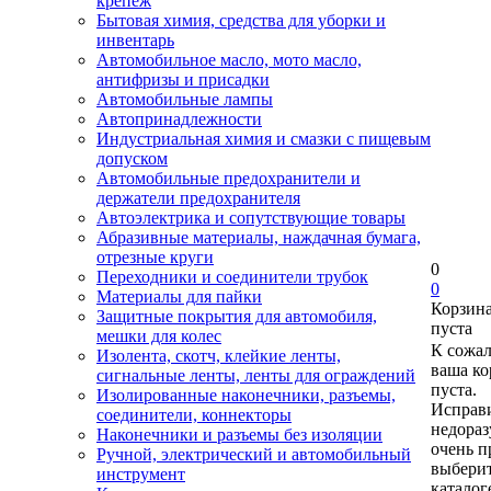
крепеж
Бытовая химия, средства для уборки и
инвентарь
Автомобильное масло, мото масло,
антифризы и присадки
Автомобильные лампы
Автопринадлежности
Индустриальная химия и смазки с пищевым
допуском
Автомобильные предохранители и
держатели предохранителя
Автоэлектрика и сопутствующие товары
Абразивные материалы, наждачная бумага,
отрезные круги
0
Переходники и соединители трубок
0
Материалы для пайки
Корзин
Защитные покрытия для автомобиля,
пуста
мешки для колес
К сожа
Изолента, скотч, клейкие ленты,
ваша ко
сигнальные ленты, ленты для ограждений
пуста.
Изолированные наконечники, разъемы,
Исправи
соединители, коннекторы
недора
Наконечники и разъемы без изоляции
очень п
Ручной, электрический и автомобильный
выберит
инструмент
каталог