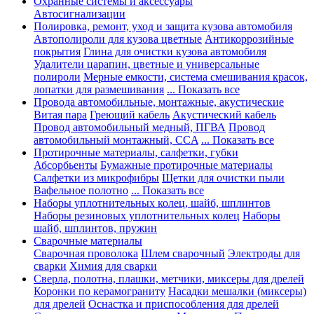
Охранные системы и аксессуары
Автосигнализации
Полировка, ремонт, уход и защита кузова автомобиля
Автополироли для кузова цветные
Антикоррозийные
покрытия
Глина для очистки кузова автомобиля
Удалители царапин, цветные и универсальные
полироли
Мерные емкости, система смешивания красок,
лопатки для размешивания
... Показать все
Провода автомобильные, монтажные, акустические
Витая пара
Греющий кабель
Акустический кабель
Провод автомобильный медный, ПГВА
Провод
автомобильный монтажный, CCA
... Показать все
Протирочные материалы, салфетки, губки
Абсорбьенты
Бумажные протирочные материалы
Салфетки из микрофибры
Щетки для очистки пыли
Вафельное полотно
... Показать все
Наборы уплотнительных колец, шайб, шплинтов
Наборы резиновых уплотнительных колец
Наборы
шайб, шплинтов, пружин
Сварочные материалы
Сварочная проволока
Шлем сварочный
Электроды для
сварки
Химия для сварки
Сверла, полотна, плашки, метчики, миксеры для дрелей
Коронки по керамограниту
Насадки мешалки (миксеры)
для дрелей
Оснастка и приспособления для дрелей