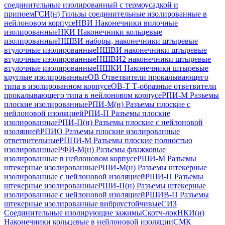
соединительные изолированный с термоусадкой и
припоем
ГСИ(н) Гильзы соединительные изолированные в
нейлоновом корпусе
НВИ Наконечники вилочные
изолированные
НКИ Наконечники кольцевые
изолированные
НШВИ наборы, наконечники штыревые
втулочные изолированные
НШВИ наконечники штыревые
втулочные изолированные
НШВИ2 наконечники штыревые
втулочные изолированные
НШКИ Наконечники штыревые
круглые изолированные
ОВ Ответвители прокалывающего
типа в изолированном корпусе
ОВ-Т Т-образные ответвители
прокалывающего типа в нейлоновом корпусе
РПИ-М Разъемы
плоские изолированные
РПИ-М(н) Разъемы плоские с
нейлоновой изоляцией
РПИ-П Разъемы плоские
изолированные
РПИ-П(н) Разъемы плоские с нейлоновой
изоляцией
РПИО Разъемы плоские изолированные
ответвительные
РППИ-М Разъемы плоские полностью
изолированные
РФИ-М(н) Разъемы флажковые
изолированные в нейлоновом корпусе
РШИ-М Разъемы
штекерные изолированные
РШИ-М(н) Разъемы штекерные
изолированные с нейлоновой изоляцией
РШИ-П Разъемы
штекерные изолированные
РШИ-П(н) Разъемы штекерные
изолированные с нейлоновой изоляцией
РШИВ-П Разъемы
штекерные изолированные виброустойчивые
СИЗ
Соединительные изолирующие зажимы
Скотч-лок
НКИ(н)
Наконечники кольцевые в нейлоновой изоляции
СМК