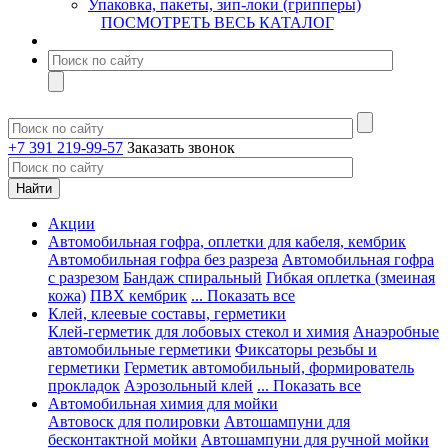
Упаковка, пакеты, зип-локи (грипперы)
ПОСМОТРЕТЬ ВЕСЬ КАТАЛОГ
+7 391 219-99-57
Заказать звонок
Акции
Автомобильная гофра, оплетки для кабеля, кембрик
Автомобильная гофра без разреза
Автомобильная гофра
с разрезом
Бандаж спиральный
Гибкая оплетка (змеиная
кожа)
ПВХ кембрик
... Показать все
Клей, клеевые составы, герметики
Клей-герметик для лобовых стекол и химия
Анаэробные
автомобильные герметики
Фиксаторы резьбы и
герметики
Герметик автомобильный, формирователь
прокладок
Аэрозольный клей
... Показать все
Автомобильная химия для мойки
Автовоск для полировки
Автошампуни для
бесконтактной мойки
Автошампуни для ручной мойки