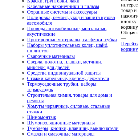
Краски, грунтовки, лаки
интере
Кабельные наконечники и гильзы
товар и
Охранные системы и аксессуары
нажмит
Полировка, ремонт, уход и защита кузова
кнопку
автомобиля
корзину
Провода автомобильные, монтажные,
Общая 
акустические
—
Протирочные материалы, салфетки, губки
Перейт
Наборы уплотнительных колец, шайб,
корзину
шплинтов
Сварочные материалы
Сверла, полотна, плашки, метчики,
миксеры для дрелей
Средства индивидуальной защиты
Стяжки кабельные, крепеж, держатели
Термоусадочные трубки, наборы
термоусадок
Строительная химия, товары для дома и
ремонта
Хомуты червячные, силовые, стальные
стяжки
Шиномонтаж
Шумоизоляционные материалы
Тумблеры, кнопки, клавиши, выключатели
Смазки и смазочные материалы