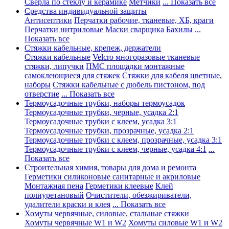
Сверла по стеклу и керамике
Метчики
... Показать все
Средства индивидуальной защиты
Антисептики
Перчатки рабочие, тканевые, ХБ, краги
Перчатки нитриловые
Маски сварщика
Бахилы
...
Показать все
Стяжки кабельные, крепеж, держатели
Стяжки кабельные
Velcro многоразовые тканевые
стяжки, липучки
ПМС площадки монтажные
самоклеющиеся для стяжек
Стяжки для кабеля цветные,
наборы
Стяжки кабельные с дюбель пистоном, под
отверстие
... Показать все
Термоусадочные трубки, наборы термоусадок
Термоусадочные трубки, черные, усадка 2:1
Термоусадочные трубки с клеем, усадка 3:1
Термоусадочные трубки, прозрачные, усадка 2:1
Термоусадочные трубки с клеем, прозрачные, усадка 3:1
Термоусадочные трубки с клеем, черные, усадка 4:1
...
Показать все
Строительная химия, товары для дома и ремонта
Герметики силиконовые санитарные и акриловые
Монтажная пена
Герметики клеевые
Клей
полиуретановый
Очистители, обезжириватели,
удалители краски и клея
... Показать все
Хомуты червячные, силовые, стальные стяжки
Хомуты червячные W1 и W2
Хомуты силовые W1 и W2