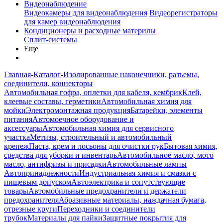
Видеонаблюдение
Видеокамеры для видеонаблюдения
Видеорегистраторы
для камер видеонаблюдения
Кондиционеры и расходные материлы
Сплит-системы
Еще
Главная
-
Каталог
-
Изолированные наконечники, разъемы,
соединители, коннекторы
Автомобильная гофра, оплетки для кабеля, кембрик
Клей,
клеевые составы, герметики
Автомобильная химия для
мойки
Электромонтажная продукция
Батарейки, элементы
питания
Автомоечное оборудование и
аксессуары
Автомобильная химия для сервисного
участка
Метизы, строительный и автомобильный
крепеж
Паста, крем и лосьоны для очистки рук
Бытовая химия,
средства для уборки и инвентарь
Автомобильное масло, мото
масло, антифризы и присадки
Автомобильные лампы
Автопринадлежности
Индустриальная химия и смазки с
пищевым допуском
Автоэлектрика и сопутствующие
товары
Автомобильные предохранители и держатели
предохранителя
Абразивные материалы, наждачная бумага,
отрезные круги
Переходники и соединители
трубок
Материалы для пайки
Защитные покрытия для