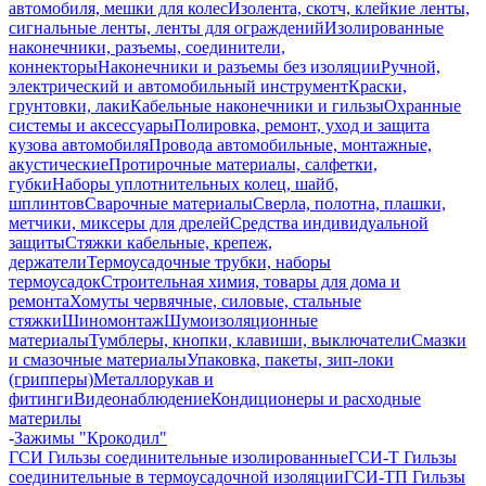
автомобиля, мешки для колес
Изолента, скотч, клейкие ленты,
сигнальные ленты, ленты для ограждений
Изолированные
наконечники, разъемы, соединители,
коннекторы
Наконечники и разъемы без изоляции
Ручной,
электрический и автомобильный инструмент
Краски,
грунтовки, лаки
Кабельные наконечники и гильзы
Охранные
системы и аксессуары
Полировка, ремонт, уход и защита
кузова автомобиля
Провода автомобильные, монтажные,
акустические
Протирочные материалы, салфетки,
губки
Наборы уплотнительных колец, шайб,
шплинтов
Сварочные материалы
Сверла, полотна, плашки,
метчики, миксеры для дрелей
Средства индивидуальной
защиты
Стяжки кабельные, крепеж,
держатели
Термоусадочные трубки, наборы
термоусадок
Строительная химия, товары для дома и
ремонта
Хомуты червячные, силовые, стальные
стяжки
Шиномонтаж
Шумоизоляционные
материалы
Тумблеры, кнопки, клавиши, выключатели
Смазки
и смазочные материалы
Упаковка, пакеты, зип-локи
(грипперы)
Металлорукав и
фитинги
Видеонаблюдение
Кондиционеры и расходные
материлы
-
Зажимы "Крокодил"
ГСИ Гильзы соединительные изолированные
ГСИ-Т Гильзы
соединительные в термоусадочной изоляции
ГСИ-ТП Гильзы