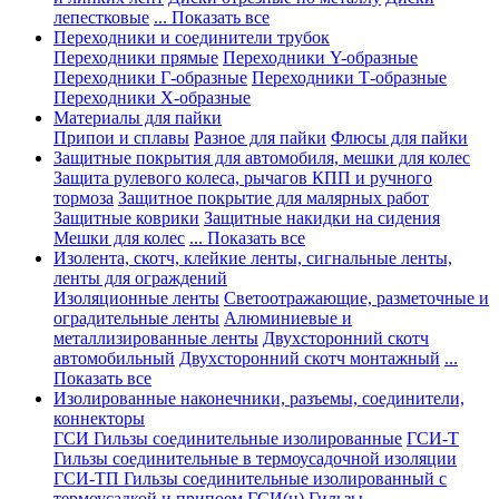
лепестковые
... Показать все
Переходники и соединители трубок
Переходники прямые
Переходники Y-образные
Переходники Г-образные
Переходники Т-образные
Переходники Х-образные
Материалы для пайки
Припои и сплавы
Разное для пайки
Флюсы для пайки
Защитные покрытия для автомобиля, мешки для колес
Защита рулевого колеса, рычагов КПП и ручного
тормоза
Защитное покрытие для малярных работ
Защитные коврики
Защитные накидки на сидения
Мешки для колес
... Показать все
Изолента, скотч, клейкие ленты, сигнальные ленты,
ленты для ограждений
Изоляционные ленты
Светоотражающие, разметочные и
оградительные ленты
Алюминиевые и
металлизированные ленты
Двухсторонний скотч
автомобильный
Двухсторонний скотч монтажный
...
Показать все
Изолированные наконечники, разъемы, соединители,
коннекторы
ГСИ Гильзы соединительные изолированные
ГСИ-Т
Гильзы соединительные в термоусадочной изоляции
ГСИ-ТП Гильзы соединительные изолированный с
термоусадкой и припоем
ГСИ(н) Гильзы