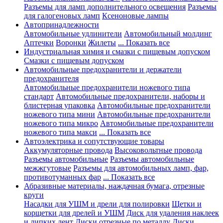
Разъемы для ламп дополнительного освещения
Разъемы
для галогеновых ламп
Ксеноновые лампы
Автопринадлежности
Автомобильные удлинители
Автомобильный молдинг
Аптечки
Воронки
Жилеты
... Показать все
Индустриальная химия и смазки с пищевым допуском
Смазки с пищевым допуском
Автомобильные предохранители и держатели
предохранителя
Автомобильные предохранители ножевого типа
стандарт
Автомобильные предохранители, наборы и
блистерная упаковка
Автомобильные предохранители
ножевого типа мини
Автомобильные предохранители
ножевого типа микро
Автомобильные предохранители
ножевого типа макси
... Показать все
Автоэлектрика и сопутствующие товары
Аккумуляторные провода
Высоковольтные провода
Разъемы автомобильные
Разъемы автомобильные
межжгутовые
Разъемы для автомобильных ламп, фар,
противотуманных фар
... Показать все
Абразивные материалы, наждачная бумага, отрезные
круги
Насадки для УШМ и дрели для полировки
Щетки и
корщетки для дрелей и УШМ
Диск для удаления наклеек
и липких лент
Диски отрезные по металлу
Диски