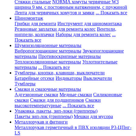
Стяжки стальные
NORMA хомуты червячные W3
ширина 9 мм. с постоянным натяжением, с пружиной
Лента для червячных хомутов и замки
... Показать все
Шиномонтаж
Грибки для ремонта
Инструмент для шиномонтажа
Резиновые заплатки для ремонта колес
Вентили,
ниппели, колпачки
Наборы для ремонта колес
...
Показать все
Шумоизоляционные материалы
Вибропоглощающие материалы
Звукопоглощающие
материалы
Противоскрипные материалы
Теплоизоляционные материалы
Уплотнительные
материалы
... Показать все
Тумблеры, кнопки, клавиши, выключатели
Батарейные отсеки
Индикаторы
Выключатели
Тумблеры
Смазки и смазочные материалы
Адгезионные смазки
Медные смазки
Силиконовые
смазки
Смазки для подшипников
Смазки
высокотемпературные
... Показать все
Упаковка, пакеты, зип-локи (грипперы)
Пакеты зип-лок (грипперы)
Мешки для мусора
Металлорукав и фитинги
Металлорукав герметичный в ПВХ изоляции Р3-ЦПнг-
LS