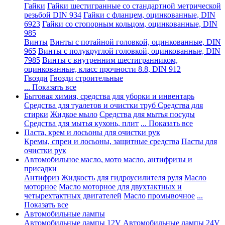
Гайки
Гайки шестигранные со стандартной метрической
резьбой DIN 934
Гайки с фланцем, оцинкованные, DIN
6923
Гайки со стопорным кольцом, оцинкованные, DIN
985
Винты
Винты с потайной головкой, оцинкованные, DIN
965
Винты с полукруглой головкой, оцинкованные, DIN
7985
Винты с внутренним шестигранником,
оцинкованные, класс прочности 8.8, DIN 912
Гвозди
Гвозди строительные
... Показать все
Бытовая химия, средства для уборки и инвентарь
Средства для туалетов и очистки труб
Средства для
стирки
Жидкое мыло
Средства для мытья посуды
Средства для мытья кухонь, плит
... Показать все
Паста, крем и лосьоны для очистки рук
Кремы, спреи и лосьоны, защитные средства
Пасты для
очистки рук
Автомобильное масло, мото масло, антифризы и
присадки
Антифриз
Жидкость для гидроусилителя руля
Масло
моторное
Масло моторное для двухтактных и
четырехтактных двигателей
Масло промывочное
...
Показать все
Автомобильные лампы
Автомобильные лампы 12V
Автомобильные лампы 24V