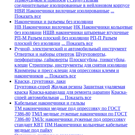
соединительные изолированные в нейлоновом корпусе
НВИ Наконечники вилочные изолированные
...
Показать все
Наконечники и разъемы без изоляции
НВ Наконечники вилочные
НК Наконечники кольцевые
без изоляции
НШВ наконечники штыревые втулочные
РП-М Разъем плоский без изоляции
РП-П Разъем
плоский без изоляции
... Показать все
Ручной, электрический и автомобильный инструмент
Отвертки и наборы отверток
Шуруповерты,
перфораторы, гайковерты
Плоскогубцы, тонкогубцы,
клещи
Стрипперы, инструменты для снятия изоляции
Кримперы и пресс-клещи для опрессовки клемм и
наконечников
... Показать все
Краски, грунтовки, лаки
Грунтовки-спрей
Жидкая резина
Защитная удаляемая
краска
Краска-карандаш для ремонта царапин
Краска-
спрей автомобильная
... Показать все
Кабельные наконечники и гильзы
ТМ наконечники медные под опрессовку по ГОСТ
7386-80
ТМЛ медные луженые наконечники по ГОСТ
7386-80
ТМЛс наконечники луженые под опрессовку
стандарт КВТ
ПМ Наконечники кольцевые кабельные
медные под пайку