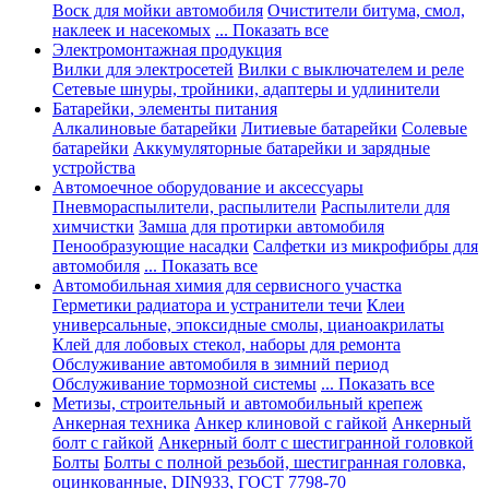
Воск для мойки автомобиля
Очистители битума, смол,
наклеек и насекомых
... Показать все
Электромонтажная продукция
Вилки для электросетей
Вилки с выключателем и реле
Сетевые шнуры, тройники, адаптеры и удлинители
Батарейки, элементы питания
Алкалиновые батарейки
Литиевые батарейки
Солевые
батарейки
Аккумуляторные батарейки и зарядные
устройства
Автомоечное оборудование и аксессуары
Пневмораспылители, распылители
Распылители для
химчистки
Замша для протирки автомобиля
Пенообразующие насадки
Салфетки из микрофибры для
автомобиля
... Показать все
Автомобильная химия для сервисного участка
Герметики радиатора и устранители течи
Клеи
универсальные, эпоксидные смолы, цианоакрилаты
Клей для лобовых стекол, наборы для ремонта
Обслуживание автомобиля в зимний период
Обслуживание тормозной системы
... Показать все
Метизы, строительный и автомобильный крепеж
Анкерная техника
Анкер клиновой с гайкой
Анкерный
болт с гайкой
Анкерный болт с шестигранной головкой
Болты
Болты с полной резьбой, шестигранная головка,
оцинкованные, DIN933, ГОСТ 7798-70