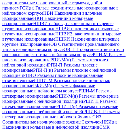
соединительные изолированный с термоусадкой и
припоем
ГСИ(н) Гильзы соединительные изолированные в
нейлоновом корпусе
НВИ Наконечники вилочные
изолированные
НКИ Наконечники кольцевые
изолированные
НШВИ наборы, наконечники штыревые
втулочные изолированные
НШВИ наконечники штыревые
втулочные изолированные
НШВИ2 наконечники штыревые
втулочные изолированные
НШКИ Наконечники штыревые
круглые изолированные
ОВ Ответвители прокалывающего
типа в изолированном корпусе
ОВ-Т Т-образные ответвители
прокалывающего типа в нейлоновом корпусе
РПИ-М Разъемы
плоские изолированные
РПИ-М(н) Разъемы плоские с
нейлоновой изоляцией
РПИ-П Разъемы плоские
изолированные
РПИ-П(н) Разъемы плоские с нейлоновой
изоляцией
РПИО Разъемы плоские изолированные
ответвительные
РППИ-М Разъемы плоские полностью
изолированные
РФИ-М(н) Разъемы флажковые
изолированные в нейлоновом корпусе
РШИ-М Разъемы
штекерные изолированные
РШИ-М(н) Разъемы штекерные
изолированные с нейлоновой изоляцией
РШИ-П Разъемы
штекерные изолированные
РШИ-П(н) Разъемы штекерные
изолированные с нейлоновой изоляцией
РШИВ-П Разъемы
штекерные изолированные виброустойчивые
СИЗ
Соединительные изолирующие зажимы
Скотч-лок
НКИ(н)
Наконечники кольцевые в нейлоновой изоляции
СМК