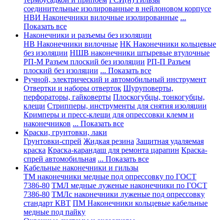
соединительные изолированные в нейлоновом корпусе
НВИ Наконечники вилочные изолированные
...
Показать все
Наконечники и разъемы без изоляции
НВ Наконечники вилочные
НК Наконечники кольцевые
без изоляции
НШВ наконечники штыревые втулочные
РП-М Разъем плоский без изоляции
РП-П Разъем
плоский без изоляции
... Показать все
Ручной, электрический и автомобильный инструмент
Отвертки и наборы отверток
Шуруповерты,
перфораторы, гайковерты
Плоскогубцы, тонкогубцы,
клещи
Стрипперы, инструменты для снятия изоляции
Кримперы и пресс-клещи для опрессовки клемм и
наконечников
... Показать все
Краски, грунтовки, лаки
Грунтовки-спрей
Жидкая резина
Защитная удаляемая
краска
Краска-карандаш для ремонта царапин
Краска-
спрей автомобильная
... Показать все
Кабельные наконечники и гильзы
ТМ наконечники медные под опрессовку по ГОСТ
7386-80
ТМЛ медные луженые наконечники по ГОСТ
7386-80
ТМЛс наконечники луженые под опрессовку
стандарт КВТ
ПМ Наконечники кольцевые кабельные
медные под пайку