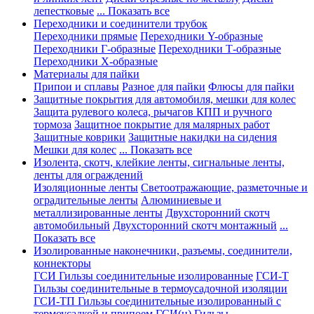
лепестковые
... Показать все
Переходники и соединители трубок
Переходники прямые
Переходники Y-образные
Переходники Г-образные
Переходники Т-образные
Переходники Х-образные
Материалы для пайки
Припои и сплавы
Разное для пайки
Флюсы для пайки
Защитные покрытия для автомобиля, мешки для колес
Защита рулевого колеса, рычагов КПП и ручного
тормоза
Защитное покрытие для малярных работ
Защитные коврики
Защитные накидки на сидения
Мешки для колес
... Показать все
Изолента, скотч, клейкие ленты, сигнальные ленты,
ленты для ограждений
Изоляционные ленты
Светоотражающие, разметочные и
оградительные ленты
Алюминиевые и
металлизированные ленты
Двухсторонний скотч
автомобильный
Двухсторонний скотч монтажный
...
Показать все
Изолированные наконечники, разъемы, соединители,
коннекторы
ГСИ Гильзы соединительные изолированные
ГСИ-Т
Гильзы соединительные в термоусадочной изоляции
ГСИ-ТП Гильзы соединительные изолированный с
термоусадкой и припоем
ГСИ(н) Гильзы