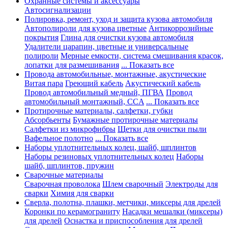
Охранные системы и аксессуары
Автосигнализации
Полировка, ремонт, уход и защита кузова автомобиля
Автополироли для кузова цветные
Антикоррозийные
покрытия
Глина для очистки кузова автомобиля
Удалители царапин, цветные и универсальные
полироли
Мерные емкости, система смешивания красок,
лопатки для размешивания
... Показать все
Провода автомобильные, монтажные, акустические
Витая пара
Греющий кабель
Акустический кабель
Провод автомобильный медный, ПГВА
Провод
автомобильный монтажный, CCA
... Показать все
Протирочные материалы, салфетки, губки
Абсорбьенты
Бумажные протирочные материалы
Салфетки из микрофибры
Щетки для очистки пыли
Вафельное полотно
... Показать все
Наборы уплотнительных колец, шайб, шплинтов
Наборы резиновых уплотнительных колец
Наборы
шайб, шплинтов, пружин
Сварочные материалы
Сварочная проволока
Шлем сварочный
Электроды для
сварки
Химия для сварки
Сверла, полотна, плашки, метчики, миксеры для дрелей
Коронки по керамограниту
Насадки мешалки (миксеры)
для дрелей
Оснастка и приспособления для дрелей