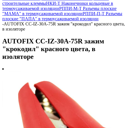
строительные клеммы
НКИ-Т Наконечники кольцевые в
термоусаживаемой изоляции
РППИ-М-Т Разъемы плоские
"МАМА" в термоусаживаемой изоляции
РППИ-П-Т Разъемы
плоские "ПАПА" в термоусаживаемой изоляции
-
AUTOFIX CC-IZ-30A-75R зажим "крокодил" красного цвета,
в изоляторе
AUTOFIX CC-IZ-30A-75R зажим
"крокодил" красного цвета, в
изоляторе