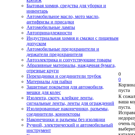
крепеж
Бытовая химия, средства для уборки и
инвентарь
Автомобильное масло, мото масло,
антифризы и присадки
Автомобильные лампы
Автопринадлежности
Индустриальная химия и смазки с пищевым
допуском
Автомобильные предохранители и
держатели предохранителя
Автоэлектрика и сопутствующие товары
Абразивные материалы, наждачная бумага,
отрезные круги
0
Переходники и соединители трубок
0
Материалы для пайки
Корзин
Защитные покрытия для автомобиля,
пуста
мешки для колес
К сожа
Изолента, скотч, клейкие ленты,
ваша ко
сигнальные ленты, ленты для ограждений
пуста.
Изолированные наконечники, разъемы,
Исправи
соединители, коннекторы
недора
Наконечники и разъемы без изоляции
очень п
Ручной, электрический и автомобильный
выберит
инструмент
каталог