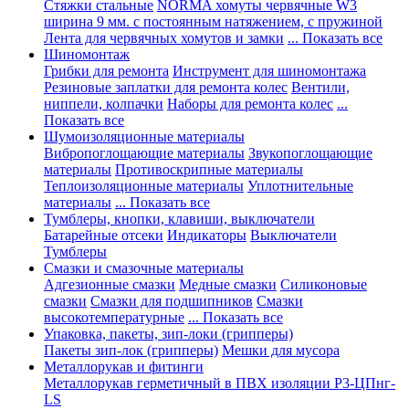
Стяжки стальные
NORMA хомуты червячные W3
ширина 9 мм. с постоянным натяжением, с пружиной
Лента для червячных хомутов и замки
... Показать все
Шиномонтаж
Грибки для ремонта
Инструмент для шиномонтажа
Резиновые заплатки для ремонта колес
Вентили,
ниппели, колпачки
Наборы для ремонта колес
...
Показать все
Шумоизоляционные материалы
Вибропоглощающие материалы
Звукопоглощающие
материалы
Противоскрипные материалы
Теплоизоляционные материалы
Уплотнительные
материалы
... Показать все
Тумблеры, кнопки, клавиши, выключатели
Батарейные отсеки
Индикаторы
Выключатели
Тумблеры
Смазки и смазочные материалы
Адгезионные смазки
Медные смазки
Силиконовые
смазки
Смазки для подшипников
Смазки
высокотемпературные
... Показать все
Упаковка, пакеты, зип-локи (грипперы)
Пакеты зип-лок (грипперы)
Мешки для мусора
Металлорукав и фитинги
Металлорукав герметичный в ПВХ изоляции Р3-ЦПнг-
LS