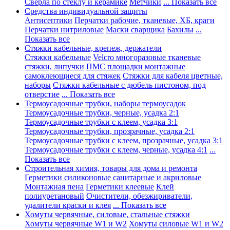
Сверла по стеклу и керамике
Метчики
... Показать все
Средства индивидуальной защиты
Антисептики
Перчатки рабочие, тканевые, ХБ, краги
Перчатки нитриловые
Маски сварщика
Бахилы
...
Показать все
Стяжки кабельные, крепеж, держатели
Стяжки кабельные
Velcro многоразовые тканевые
стяжки, липучки
ПМС площадки монтажные
самоклеющиеся для стяжек
Стяжки для кабеля цветные,
наборы
Стяжки кабельные с дюбель пистоном, под
отверстие
... Показать все
Термоусадочные трубки, наборы термоусадок
Термоусадочные трубки, черные, усадка 2:1
Термоусадочные трубки с клеем, усадка 3:1
Термоусадочные трубки, прозрачные, усадка 2:1
Термоусадочные трубки с клеем, прозрачные, усадка 3:1
Термоусадочные трубки с клеем, черные, усадка 4:1
...
Показать все
Строительная химия, товары для дома и ремонта
Герметики силиконовые санитарные и акриловые
Монтажная пена
Герметики клеевые
Клей
полиуретановый
Очистители, обезжириватели,
удалители краски и клея
... Показать все
Хомуты червячные, силовые, стальные стяжки
Хомуты червячные W1 и W2
Хомуты силовые W1 и W2