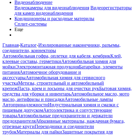
Видеонаблюдение
Видеокамеры для видеонаблюдения
Видеорегистраторы
для камер видеонаблюдения
Кондиционеры и расходные материлы
Сплит-системы
Еще
Главная
-
Каталог
-
Изолированные наконечники, разъемы,
соединители, коннекторы
Автомобильная гофра, оплетки для кабеля, кембрик
Клей,
клеевые составы, герметики
Автомобильная химия для
мойки
Электромонтажная продукция
Батарейки, элементы
питания
Автомоечное оборудование и
аксессуары
Автомобильная химия для сервисного
участка
Метизы, строительный и автомобильный
крепеж
Паста, крем и лосьоны для очистки рук
Бытовая химия,
средства для уборки и инвентарь
Автомобильное масло, мото
масло, антифризы и присадки
Автомобильные лампы
Автопринадлежности
Индустриальная химия и смазки с
пищевым допуском
Автоэлектрика и сопутствующие
товары
Автомобильные предохранители и держатели
предохранителя
Абразивные материалы, наждачная бумага,
отрезные круги
Переходники и соединители
трубок
Материалы для пайки
Защитные покрытия для