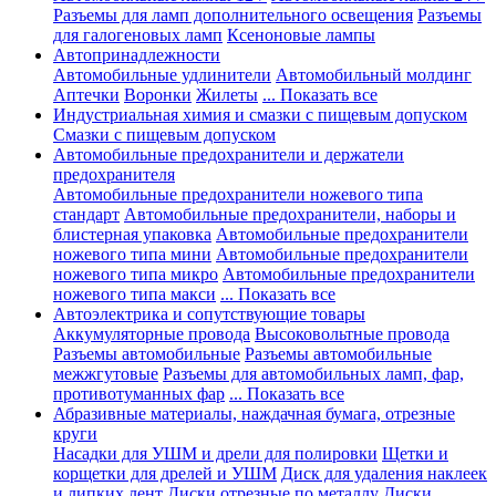
Разъемы для ламп дополнительного освещения
Разъемы
для галогеновых ламп
Ксеноновые лампы
Автопринадлежности
Автомобильные удлинители
Автомобильный молдинг
Аптечки
Воронки
Жилеты
... Показать все
Индустриальная химия и смазки с пищевым допуском
Смазки с пищевым допуском
Автомобильные предохранители и держатели
предохранителя
Автомобильные предохранители ножевого типа
стандарт
Автомобильные предохранители, наборы и
блистерная упаковка
Автомобильные предохранители
ножевого типа мини
Автомобильные предохранители
ножевого типа микро
Автомобильные предохранители
ножевого типа макси
... Показать все
Автоэлектрика и сопутствующие товары
Аккумуляторные провода
Высоковольтные провода
Разъемы автомобильные
Разъемы автомобильные
межжгутовые
Разъемы для автомобильных ламп, фар,
противотуманных фар
... Показать все
Абразивные материалы, наждачная бумага, отрезные
круги
Насадки для УШМ и дрели для полировки
Щетки и
корщетки для дрелей и УШМ
Диск для удаления наклеек
и липких лент
Диски отрезные по металлу
Диски