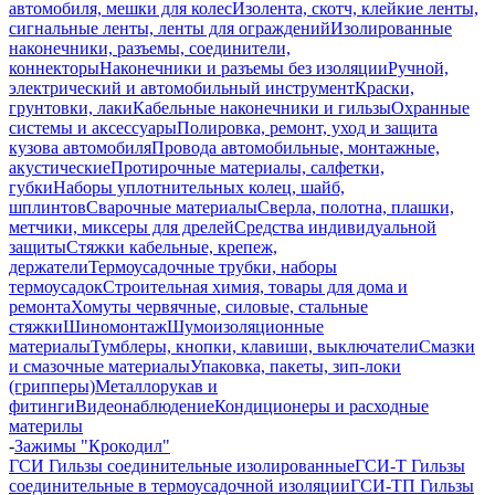
автомобиля, мешки для колес
Изолента, скотч, клейкие ленты,
сигнальные ленты, ленты для ограждений
Изолированные
наконечники, разъемы, соединители,
коннекторы
Наконечники и разъемы без изоляции
Ручной,
электрический и автомобильный инструмент
Краски,
грунтовки, лаки
Кабельные наконечники и гильзы
Охранные
системы и аксессуары
Полировка, ремонт, уход и защита
кузова автомобиля
Провода автомобильные, монтажные,
акустические
Протирочные материалы, салфетки,
губки
Наборы уплотнительных колец, шайб,
шплинтов
Сварочные материалы
Сверла, полотна, плашки,
метчики, миксеры для дрелей
Средства индивидуальной
защиты
Стяжки кабельные, крепеж,
держатели
Термоусадочные трубки, наборы
термоусадок
Строительная химия, товары для дома и
ремонта
Хомуты червячные, силовые, стальные
стяжки
Шиномонтаж
Шумоизоляционные
материалы
Тумблеры, кнопки, клавиши, выключатели
Смазки
и смазочные материалы
Упаковка, пакеты, зип-локи
(грипперы)
Металлорукав и
фитинги
Видеонаблюдение
Кондиционеры и расходные
материлы
-
Зажимы "Крокодил"
ГСИ Гильзы соединительные изолированные
ГСИ-Т Гильзы
соединительные в термоусадочной изоляции
ГСИ-ТП Гильзы