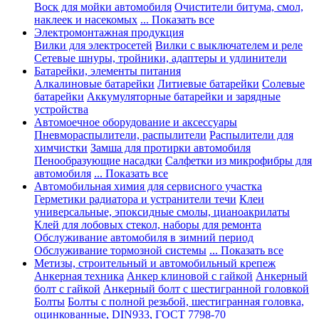
Воск для мойки автомобиля
Очистители битума, смол,
наклеек и насекомых
... Показать все
Электромонтажная продукция
Вилки для электросетей
Вилки с выключателем и реле
Сетевые шнуры, тройники, адаптеры и удлинители
Батарейки, элементы питания
Алкалиновые батарейки
Литиевые батарейки
Солевые
батарейки
Аккумуляторные батарейки и зарядные
устройства
Автомоечное оборудование и аксессуары
Пневмораспылители, распылители
Распылители для
химчистки
Замша для протирки автомобиля
Пенообразующие насадки
Салфетки из микрофибры для
автомобиля
... Показать все
Автомобильная химия для сервисного участка
Герметики радиатора и устранители течи
Клеи
универсальные, эпоксидные смолы, цианоакрилаты
Клей для лобовых стекол, наборы для ремонта
Обслуживание автомобиля в зимний период
Обслуживание тормозной системы
... Показать все
Метизы, строительный и автомобильный крепеж
Анкерная техника
Анкер клиновой с гайкой
Анкерный
болт с гайкой
Анкерный болт с шестигранной головкой
Болты
Болты с полной резьбой, шестигранная головка,
оцинкованные, DIN933, ГОСТ 7798-70