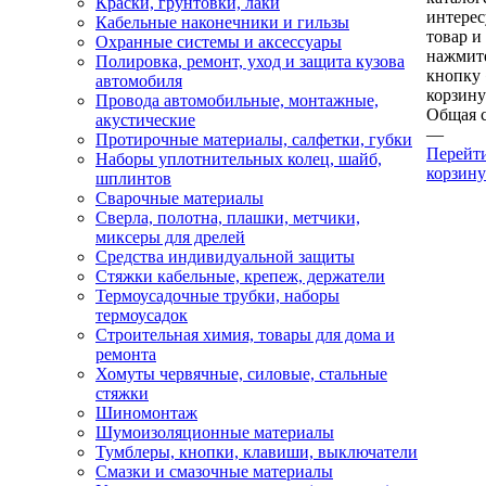
Краски, грунтовки, лаки
интере
Кабельные наконечники и гильзы
товар и
Охранные системы и аксессуары
нажмит
Полировка, ремонт, уход и защита кузова
кнопку
автомобиля
корзину
Провода автомобильные, монтажные,
Общая 
акустические
—
Протирочные материалы, салфетки, губки
Перейт
Наборы уплотнительных колец, шайб,
корзину
шплинтов
Сварочные материалы
Сверла, полотна, плашки, метчики,
миксеры для дрелей
Средства индивидуальной защиты
Стяжки кабельные, крепеж, держатели
Термоусадочные трубки, наборы
термоусадок
Строительная химия, товары для дома и
ремонта
Хомуты червячные, силовые, стальные
стяжки
Шиномонтаж
Шумоизоляционные материалы
Тумблеры, кнопки, клавиши, выключатели
Смазки и смазочные материалы