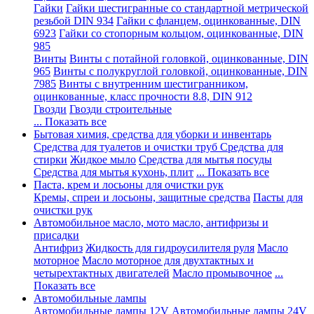
Гайки
Гайки шестигранные со стандартной метрической
резьбой DIN 934
Гайки с фланцем, оцинкованные, DIN
6923
Гайки со стопорным кольцом, оцинкованные, DIN
985
Винты
Винты с потайной головкой, оцинкованные, DIN
965
Винты с полукруглой головкой, оцинкованные, DIN
7985
Винты с внутренним шестигранником,
оцинкованные, класс прочности 8.8, DIN 912
Гвозди
Гвозди строительные
... Показать все
Бытовая химия, средства для уборки и инвентарь
Средства для туалетов и очистки труб
Средства для
стирки
Жидкое мыло
Средства для мытья посуды
Средства для мытья кухонь, плит
... Показать все
Паста, крем и лосьоны для очистки рук
Кремы, спреи и лосьоны, защитные средства
Пасты для
очистки рук
Автомобильное масло, мото масло, антифризы и
присадки
Антифриз
Жидкость для гидроусилителя руля
Масло
моторное
Масло моторное для двухтактных и
четырехтактных двигателей
Масло промывочное
...
Показать все
Автомобильные лампы
Автомобильные лампы 12V
Автомобильные лампы 24V