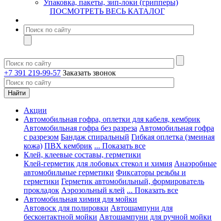
Упаковка, пакеты, зип-локи (грипперы)
ПОСМОТРЕТЬ ВЕСЬ КАТАЛОГ
+7 391 219-99-57
Заказать звонок
Акции
Автомобильная гофра, оплетки для кабеля, кембрик
Автомобильная гофра без разреза
Автомобильная гофра
с разрезом
Бандаж спиральный
Гибкая оплетка (змеиная
кожа)
ПВХ кембрик
... Показать все
Клей, клеевые составы, герметики
Клей-герметик для лобовых стекол и химия
Анаэробные
автомобильные герметики
Фиксаторы резьбы и
герметики
Герметик автомобильный, формирователь
прокладок
Аэрозольный клей
... Показать все
Автомобильная химия для мойки
Автовоск для полировки
Автошампуни для
бесконтактной мойки
Автошампуни для ручной мойки