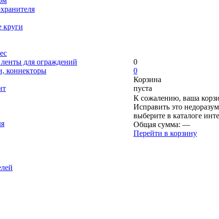
ом
охранителя
е круги
ес
, ленты для ограждений
0
и, коннекторы
0
Корзина
нт
пуста
К сожалению, ваша корзи
Исправить это недоразум
выберите в каталоге инт
ля
Общая сумма:
—
Перейти в корзину
елей