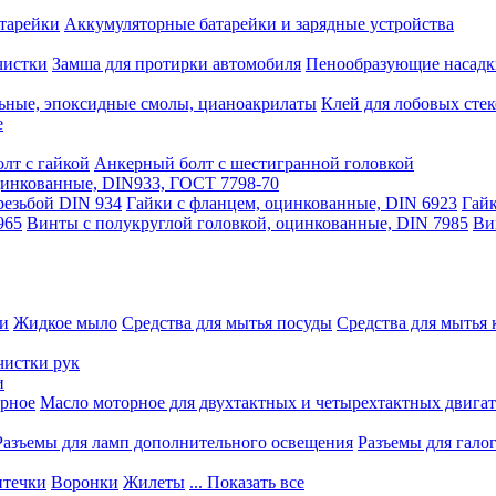
тарейки
Аккумуляторные батарейки и зарядные устройства
чистки
Замша для протирки автомобиля
Пенообразующие насадк
ьные, эпоксидные смолы, цианоакрилаты
Клей для лобовых стек
е
лт с гайкой
Анкерный болт с шестигранной головкой
оцинкованные, DIN933, ГОСТ 7798-70
резьбой DIN 934
Гайки с фланцем, оцинкованные, DIN 6923
Гайк
965
Винты с полукруглой головкой, оцинкованные, DIN 7985
Ви
ки
Жидкое мыло
Средства для мытья посуды
Средства для мытья 
чистки рук
и
рное
Масло моторное для двухтактных и четырехтактных двига
Разъемы для ламп дополнительного освещения
Разъемы для гало
течки
Воронки
Жилеты
... Показать все