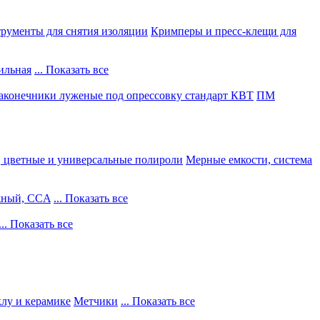
рументы для снятия изоляции
Кримперы и пресс-клещи для
ильная
... Показать все
конечники луженые под опрессовку стандарт КВТ
ПМ
, цветные и универсальные полироли
Мерные емкости, система
жный, CCA
... Показать все
... Показать все
клу и керамике
Метчики
... Показать все