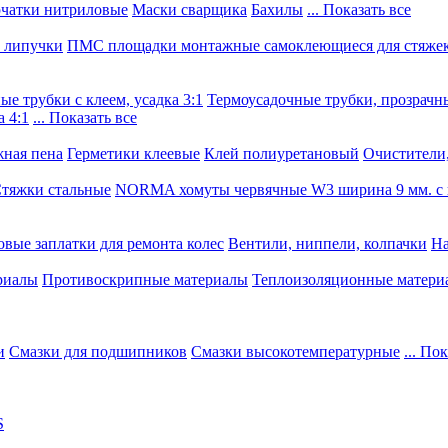
чатки нитриловые
Маски сварщика
Бахилы
... Показать все
, липучки
ПМС площадки монтажные самоклеющиеся для стяже
е трубки с клеем, усадка 3:1
Термоусадочные трубки, прозрачны
 4:1
... Показать все
ная пена
Герметики клеевые
Клей полиуретановый
Очистители,
тяжки стальные
NORMA хомуты червячные W3 ширина 9 мм. с 
овые заплатки для ремонта колес
Вентили, ниппели, колпачки
На
риалы
Противоскрипные материалы
Теплоизоляционные матери
и
Смазки для подшипников
Смазки высокотемпературные
... По
S