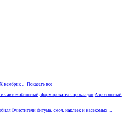
Х кембрик
... Показать все
тик автомобильный, формирователь прокладок
Аэрозольный
обиля
Очистители битума, смол, наклеек и насекомых
...