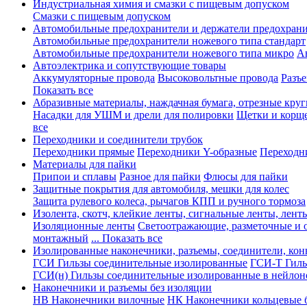
Индустриальная химия и смазки с пищевым допуском
Смазки с пищевым допуском
Автомобильные предохранители и держатели предохрани
Автомобильные предохранители ножевого типа стандарт
Автомобильные предохранители ножевого типа микро
А
Автоэлектрика и сопутствующие товары
Аккумуляторные провода
Высоковольтные провода
Разъ
Показать все
Абразивные материалы, наждачная бумага, отрезные круг
Насадки для УШМ и дрели для полировки
Щетки и корщ
все
Переходники и соединители трубок
Переходники прямые
Переходники Y-образные
Переходн
Материалы для пайки
Припои и сплавы
Разное для пайки
Флюсы для пайки
Защитные покрытия для автомобиля, мешки для колес
Защита рулевого колеса, рычагов КПП и ручного тормоза
Изолента, скотч, клейкие ленты, сигнальные ленты, лент
Изоляционные ленты
Светоотражающие, разметочные и 
монтажный
... Показать все
Изолированные наконечники, разъемы, соединители, ко
ГСИ Гильзы соединительные изолированные
ГСИ-Т Гиль
ГСИ(н) Гильзы соединительные изолированные в нейлон
Наконечники и разъемы без изоляции
НВ Наконечники вилочные
НК Наконечники кольцевые б