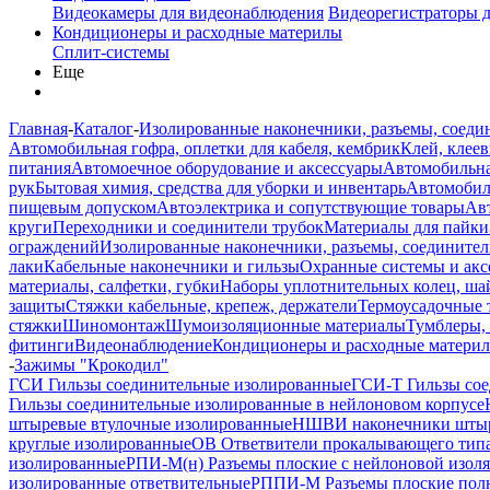
Видеокамеры для видеонаблюдения
Видеорегистраторы 
Кондиционеры и расходные материлы
Сплит-системы
Еще
Главная
-
Каталог
-
Изолированные наконечники, разъемы, соеди
Автомобильная гофра, оплетки для кабеля, кембрик
Клей, клеев
питания
Автомоечное оборудование и аксессуары
Автомобильна
рук
Бытовая химия, средства для уборки и инвентарь
Автомобиль
пищевым допуском
Автоэлектрика и сопутствующие товары
Ав
круги
Переходники и соединители трубок
Материалы для пайки
ограждений
Изолированные наконечники, разъемы, соединител
лаки
Кабельные наконечники и гильзы
Охранные системы и акс
материалы, салфетки, губки
Наборы уплотнительных колец, ша
защиты
Стяжки кабельные, крепеж, держатели
Термоусадочные 
стяжки
Шиномонтаж
Шумоизоляционные материалы
Тумблеры,
фитинги
Видеонаблюдение
Кондиционеры и расходные матери
-
Зажимы "Крокодил"
ГСИ Гильзы соединительные изолированные
ГСИ-Т Гильзы сое
Гильзы соединительные изолированные в нейлоновом корпусе
штыревые втулочные изолированные
НШВИ наконечники штыр
круглые изолированные
ОВ Ответвители прокалывающего типа
изолированные
РПИ-М(н) Разъемы плоские с нейлоновой изол
изолированные ответвительные
РППИ-М Разъемы плоские пол