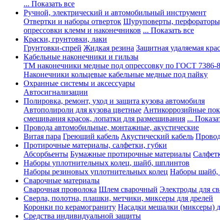
... Показать все
Ручной, электрический и автомобильный инструмент
Отвертки и наборы отверток
Шуруповерты, перфораторы
опрессовки клемм и наконечников
... Показать все
Краски, грунтовки, лаки
Грунтовки-спрей
Жидкая резина
Защитная удаляемая кра
Кабельные наконечники и гильзы
ТМ наконечники медные под опрессовку по ГОСТ 7386-
Наконечники кольцевые кабельные медные под пайку
Охранные системы и аксессуары
Автосигнализации
Полировка, ремонт, уход и защита кузова автомобиля
Автополироли для кузова цветные
Антикоррозийные по
смешивания красок, лопатки для размешивания
... Показа
Провода автомобильные, монтажные, акустические
Витая пара
Греющий кабель
Акустический кабель
Провод
Протирочные материалы, салфетки, губки
Абсорбьенты
Бумажные протирочные материалы
Салфет
Наборы уплотнительных колец, шайб, шплинтов
Наборы резиновых уплотнительных колец
Наборы шайб,
Сварочные материалы
Сварочная проволока
Шлем сварочный
Электроды для с
Сверла, полотна, плашки, метчики, миксеры для дрелей
Коронки по керамограниту
Насадки мешалки (миксеры) д
Средства индивидуальной защиты