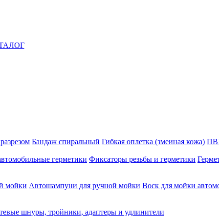
ТАЛОГ
 разрезом
Бандаж спиральный
Гибкая оплетка (змеиная кожа)
ПВ
автомобильные герметики
Фиксаторы резьбы и герметики
Герме
й мойки
Автошампуни для ручной мойки
Воск для мойки автом
тевые шнуры, тройники, адаптеры и удлинители