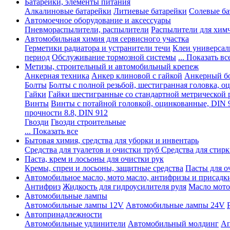
Батарейки, элементы питания
Алкалиновые батарейки
Литиевые батарейки
Солевые ба
Автомоечное оборудование и аксессуары
Пневмораспылители, распылители
Распылители для хим
Автомобильная химия для сервисного участка
Герметики радиатора и устранители течи
Клеи универсал
период
Обслуживание тормозной системы
... Показать вс
Метизы, строительный и автомобильный крепеж
Анкерная техника
Анкер клиновой с гайкой
Анкерный бо
Болты
Болты с полной резьбой, шестигранная головка, 
Гайки
Гайки шестигранные со стандартной метрической 
Винты
Винты с потайной головкой, оцинкованные, DIN 
прочности 8.8, DIN 912
Гвозди
Гвозди строительные
... Показать все
Бытовая химия, средства для уборки и инвентарь
Средства для туалетов и очистки труб
Средства для стир
Паста, крем и лосьоны для очистки рук
Кремы, спреи и лосьоны, защитные средства
Пасты для о
Автомобильное масло, мото масло, антифризы и присадк
Антифриз
Жидкость для гидроусилителя руля
Масло мото
Автомобильные лампы
Автомобильные лампы 12V
Автомобильные лампы 24V
Автопринадлежности
Автомобильные удлинители
Автомобильный молдинг
Ап