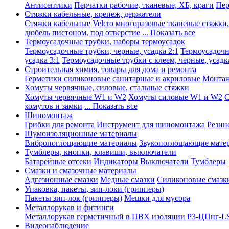
Антисептики
Перчатки рабочие, тканевые, ХБ, краги
Пер
Стяжки кабельные, крепеж, держатели
Стяжки кабельные
Velcro многоразовые тканевые стяжки
дюбель пистоном, под отверстие
... Показать все
Термоусадочные трубки, наборы термоусадок
Термоусадочные трубки, черные, усадка 2:1
Термоусадочны
усадка 3:1
Термоусадочные трубки с клеем, черные, усадка
Строительная химия, товары для дома и ремонта
Герметики силиконовые санитарные и акриловые
Монтаж
Хомуты червячные, силовые, стальные стяжки
Хомуты червячные W1 и W2
Хомуты силовые W1 и W2
С
хомутов и замки
... Показать все
Шиномонтаж
Грибки для ремонта
Инструмент для шиномонтажа
Резин
Шумоизоляционные материалы
Вибропоглощающие материалы
Звукопоглощающие мате
Тумблеры, кнопки, клавиши, выключатели
Батарейные отсеки
Индикаторы
Выключатели
Тумблеры
Смазки и смазочные материалы
Адгезионные смазки
Медные смазки
Силиконовые смазк
Упаковка, пакеты, зип-локи (грипперы)
Пакеты зип-лок (грипперы)
Мешки для мусора
Металлорукав и фитинги
Металлорукав герметичный в ПВХ изоляции Р3-ЦПнг-L
Видеонаблюдение