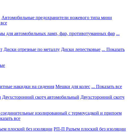
а
Автомобильные предохранители ножевого типа мини
 все
мы для автомобильных ламп, фар, противотуманных фар
...
нт
Диски отрезные по металлу
Диски лепестковые
... Показать
ные
итные накидки на сидения
Мешки для колес
... Показать все
ы
Двухсторонний скотч автомобильный
Двухсторонний скотч
соединительные изолированный с термоусадкой и припоем
оказать все
ъем плоский без изоляции
РП-П Разъем плоский без изоляции