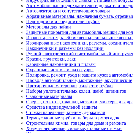
Индустриальная химия и смазки с пищевым допуск
Автомобильные предохранители и держатели пред
Автоэлектрика и сопутствующие товары
Абразивные материалы, наждачная бумага, отрезны
Переходники и соединители трубок
Материалы для пайки
Защитные покрытия для автомобиля, мешки для кол
Изолента, скотч, клейкие ленты, сигнальные ленты
Изолированные наконечники, разъемы, соединител
Наконечники и разъемы без изоляции
Ручной, электрический и автомобильный инструме
Краски, грунтовки, лаки
Кабельные наконечники и гильзы
Охранные системы и аксессуары
Полировка, ремонт, уход и защита кузова автомоби
Провода автомобильные, монтажные, акустические
Протирочные материалы, салфетки, губки
Наборы уплотнительных колец, шайб, шплинтов
Сварочные материалы
Сверла, полотна, плашки, метчики, миксеры для др
Средства индивидуальной защиты
Стяжки кабельные, крепеж, держатели
Термоусадочные трубки, наборы термоусадок
Строительная химия, товары для дома и ремонта
Хомуты червячные, силовые, стальные стяжки