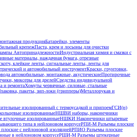
монтажная продукция
Батарейки, элементы
обильный крепеж
Паста, крем и лосьоны для очистки
 лампы
Автопринадлежности
Индустриальная химия и смазки с
ивные материалы, наждачная бумага, отрезные
скотч, клейкие ленты, сигнальные ленты, ленты для
ктрический и автомобильный инструмент
Краски, грунтовки,
вода автомобильные, монтажные, акустические
Протирочные
тчики, миксеры для дрелей
Средства индивидуальной
а и ремонта
Хомуты червячные, силовые, стальные
паковка, пакеты, зип-локи (грипперы)
Металлорукав и
ительные изолированный с термоусадкой и припоем
ГСИ(н)
кольцевые изолированные
НШВИ наборы, наконечники
 втулочные изолированные
НШКИ Наконечники штыревые
ывающего типа в нейлоновом корпусе
РПИ-М Разъемы плоские
 плоские с нейлоновой изоляцией
РПИО Разъемы плоские
нные в нейлоновом корпусе
РШИ-М Разъемы штекерные