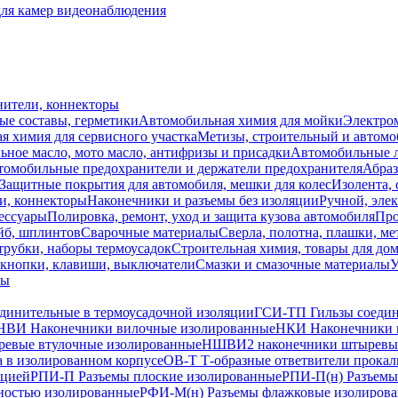
для камер видеонаблюдения
нители, коннекторы
ые составы, герметики
Автомобильная химия для мойки
Электро
я химия для сервисного участка
Метизы, строительный и автом
ное масло, мото масло, антифризы и присадки
Автомобильные
томобильные предохранители и держатели предохранителя
Абраз
Защитные покрытия для автомобиля, мешки для колес
Изолента, 
и, коннекторы
Наконечники и разъемы без изоляции
Ручной, эле
ессуары
Полировка, ремонт, уход и защита кузова автомобиля
Про
йб, шплинтов
Сварочные материалы
Сверла, полотна, плашки, ме
трубки, наборы термоусадок
Строительная химия, товары для дом
 кнопки, клавиши, выключатели
Смазки и смазочные материалы
У
лы
динительные в термоусадочной изоляции
ГСИ-ТП Гильзы соедин
НВИ Наконечники вилочные изолированные
НКИ Наконечники 
евые втулочные изолированные
НШВИ2 наконечники штыревые
 в изолированном корпусе
ОВ-Т Т-образные ответвители прокал
яцией
РПИ-П Разъемы плоские изолированные
РПИ-П(н) Разъемы
ностью изолированные
РФИ-М(н) Разъемы флажковые изолирова