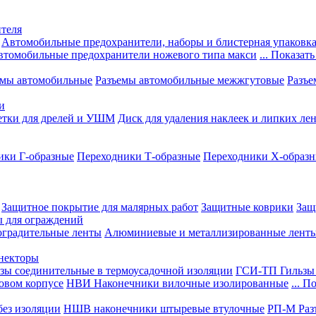
теля
Автомобильные предохранители, наборы и блистерная упаковк
втомобильные предохранители ножевого типа макси
... Показать
емы автомобильные
Разъемы автомобильные межжгутовые
Разъе
и
етки для дрелей и УШМ
Диск для удаления наклеек и липких ле
ики Г-образные
Переходники Т-образные
Переходники Х-образ
Защитное покрытие для малярных работ
Защитные коврики
Защ
ы для ограждений
оградительные ленты
Алюминиевые и металлизированные лент
ннекторы
зы соединительные в термоусадочной изоляции
ГСИ-ТП Гильзы 
овом корпусе
НВИ Наконечники вилочные изолированные
... П
ез изоляции
НШВ наконечники штыревые втулочные
РП-М Раз