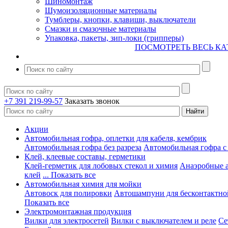
Шиномонтаж
Шумоизоляционные материалы
Тумблеры, кнопки, клавиши, выключатели
Смазки и смазочные материалы
Упаковка, пакеты, зип-локи (грипперы)
ПОСМОТРЕТЬ ВЕСЬ КА
+7 391 219-99-57
Заказать звонок
Акции
Автомобильная гофра, оплетки для кабеля, кембрик
Автомобильная гофра без разреза
Автомобильная гофра с
Клей, клеевые составы, герметики
Клей-герметик для лобовых стекол и химия
Анаэробные 
клей
... Показать все
Автомобильная химия для мойки
Автовоск для полировки
Автошампуни для бесконтактно
Показать все
Электромонтажная продукция
Вилки для электросетей
Вилки с выключателем и реле
Се