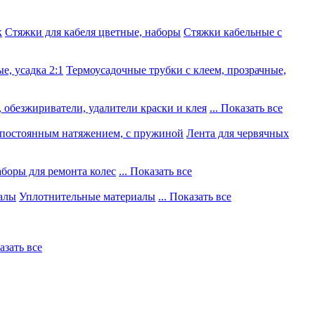
к
Стяжки для кабеля цветные, наборы
Стяжки кабельные с
е, усадка 2:1
Термоусадочные трубки с клеем, прозрачные,
 обезжириватели, удалители краски и клея
... Показать все
постоянным натяжением, с пружиной
Лента для червячных
боры для ремонта колес
... Показать все
алы
Уплотнительные материалы
... Показать все
казать все