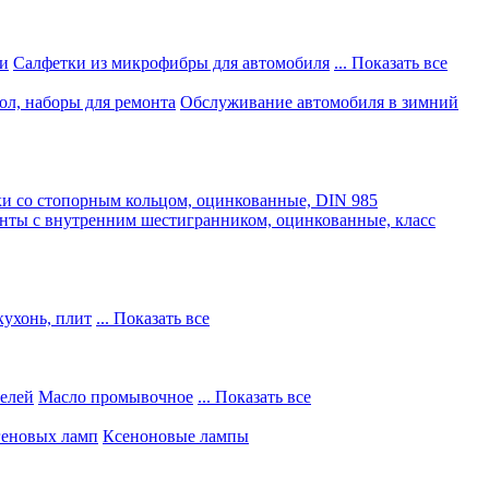
и
Салфетки из микрофибры для автомобиля
... Показать все
ол, наборы для ремонта
Обслуживание автомобиля в зимний
и со стопорным кольцом, оцинкованные, DIN 985
нты с внутренним шестигранником, оцинкованные, класс
кухонь, плит
... Показать все
телей
Масло промывочное
... Показать все
геновых ламп
Ксеноновые лампы