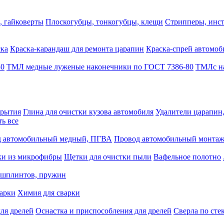
, гайковерты
Плоскогубцы, тонкогубцы, клещи
Стрипперы, инст
ска
Краска-карандаш для ремонта царапин
Краска-спрей автомоб
80
ТМЛ медные луженые наконечники по ГОСТ 7386-80
ТМЛс на
крытия
Глина для очистки кузова автомобиля
Удалители царапин
ть все
 автомобильный медный, ПГВА
Провод автомобильный монта
ки из микрофибры
Щетки для очистки пыли
Вафельное полотно
 шплинтов, пружин
варки
Химия для сварки
ля дрелей
Оснастка и приспособления для дрелей
Сверла по сте