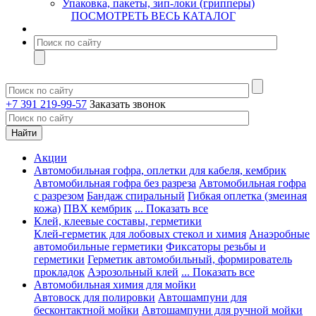
Упаковка, пакеты, зип-локи (грипперы)
ПОСМОТРЕТЬ ВЕСЬ КАТАЛОГ
+7 391 219-99-57
Заказать звонок
Акции
Автомобильная гофра, оплетки для кабеля, кембрик
Автомобильная гофра без разреза
Автомобильная гофра
с разрезом
Бандаж спиральный
Гибкая оплетка (змеиная
кожа)
ПВХ кембрик
... Показать все
Клей, клеевые составы, герметики
Клей-герметик для лобовых стекол и химия
Анаэробные
автомобильные герметики
Фиксаторы резьбы и
герметики
Герметик автомобильный, формирователь
прокладок
Аэрозольный клей
... Показать все
Автомобильная химия для мойки
Автовоск для полировки
Автошампуни для
бесконтактной мойки
Автошампуни для ручной мойки