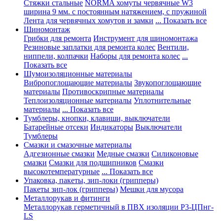
Стяжки стальные
NORMA хомуты червячные W3
ширина 9 мм. с постоянным натяжением, с пружиной
Лента для червячных хомутов и замки
... Показать все
Шиномонтаж
Грибки для ремонта
Инструмент для шиномонтажа
Резиновые заплатки для ремонта колес
Вентили,
ниппели, колпачки
Наборы для ремонта колес
...
Показать все
Шумоизоляционные материалы
Вибропоглощающие материалы
Звукопоглощающие
материалы
Противоскрипные материалы
Теплоизоляционные материалы
Уплотнительные
материалы
... Показать все
Тумблеры, кнопки, клавиши, выключатели
Батарейные отсеки
Индикаторы
Выключатели
Тумблеры
Смазки и смазочные материалы
Адгезионные смазки
Медные смазки
Силиконовые
смазки
Смазки для подшипников
Смазки
высокотемпературные
... Показать все
Упаковка, пакеты, зип-локи (грипперы)
Пакеты зип-лок (грипперы)
Мешки для мусора
Металлорукав и фитинги
Металлорукав герметичный в ПВХ изоляции Р3-ЦПнг-
LS