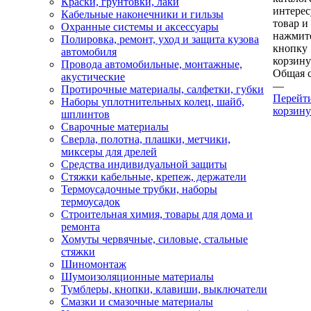
Краски, грунтовки, лаки
интере
Кабельные наконечники и гильзы
товар и
Охранные системы и аксессуары
нажмит
Полировка, ремонт, уход и защита кузова
кнопку
автомобиля
корзину
Провода автомобильные, монтажные,
Общая 
акустические
—
Протирочные материалы, салфетки, губки
Перейт
Наборы уплотнительных колец, шайб,
корзину
шплинтов
Сварочные материалы
Сверла, полотна, плашки, метчики,
миксеры для дрелей
Средства индивидуальной защиты
Стяжки кабельные, крепеж, держатели
Термоусадочные трубки, наборы
термоусадок
Строительная химия, товары для дома и
ремонта
Хомуты червячные, силовые, стальные
стяжки
Шиномонтаж
Шумоизоляционные материалы
Тумблеры, кнопки, клавиши, выключатели
Смазки и смазочные материалы