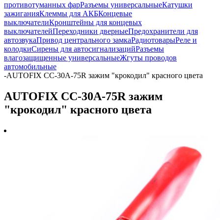
противотуманных фар
Разъемы универсальные
Катушки
зажигания
Клеммы для АКБ
Концевые
выключатели
Кронштейны для концевых
выключателей
Переходники дверные
Предохранители для
автозвука
Привод центрального замка
Радиотовары
Реле и
колодки
Сирены для автосигнализаций
Разъемы
влагозащищенные универсальные
Жгуты проводов
автомобильные
-
AUTOFIX CC-30A-75R зажим "крокодил" красного цвета
AUTOFIX CC-30A-75R зажим
"крокодил" красного цвета