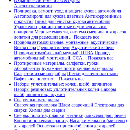
Охранные системы и аксессуары
Автосигнализации
Полировка, ремонт, уход и защита кузова автомобиля
Автополироли для кузова цветные
Антикоррозийные
покрытия
Глина для очистки кузова автомобиля
Удалители царапин, цветные и универсальные
полироли
Мерные емкости, система смешивания красок,
лопатки для размешивания
... Показать все
Провода автомобильные, монтажные, акустические
Витая пара
Греющий кабель
Акустический кабель
Провод автомобильный медный, ПГВА
Провод
автомобильный монтажный, CCA
... Показать все
Протирочные материалы, салфетки, губки
Абсорбьенты
Бумажные протирочные материалы
Салфетки из микрофибры
Щетки для очистки пыли
Вафельное полотно
... Показать все
Наборы уплотнительных колец, шайб, шплинтов
Наборы резиновых уплотнительных колец
Наборы
шайб, шплинтов, пружин
Сварочные материалы
Сварочная проволока
Шлем сварочный
Электроды для
сварки
Химия для сварки
Сверла, полотна, плашки, метчики, миксеры для дрелей
Коронки по керамограниту
Насадки мешалки (миксеры)
для дрелей
Оснастка и приспособления для дрелей