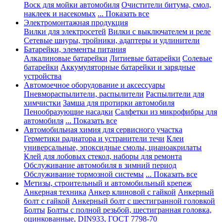
Воск для мойки автомобиля
Очистители битума, смол,
наклеек и насекомых
... Показать все
Электромонтажная продукция
Вилки для электросетей
Вилки с выключателем и реле
Сетевые шнуры, тройники, адаптеры и удлинители
Батарейки, элементы питания
Алкалиновые батарейки
Литиевые батарейки
Солевые
батарейки
Аккумуляторные батарейки и зарядные
устройства
Автомоечное оборудование и аксессуары
Пневмораспылители, распылители
Распылители для
химчистки
Замша для протирки автомобиля
Пенообразующие насадки
Салфетки из микрофибры для
автомобиля
... Показать все
Автомобильная химия для сервисного участка
Герметики радиатора и устранители течи
Клеи
универсальные, эпоксидные смолы, цианоакрилаты
Клей для лобовых стекол, наборы для ремонта
Обслуживание автомобиля в зимний период
Обслуживание тормозной системы
... Показать все
Метизы, строительный и автомобильный крепеж
Анкерная техника
Анкер клиновой с гайкой
Анкерный
болт с гайкой
Анкерный болт с шестигранной головкой
Болты
Болты с полной резьбой, шестигранная головка,
оцинкованные, DIN933, ГОСТ 7798-70