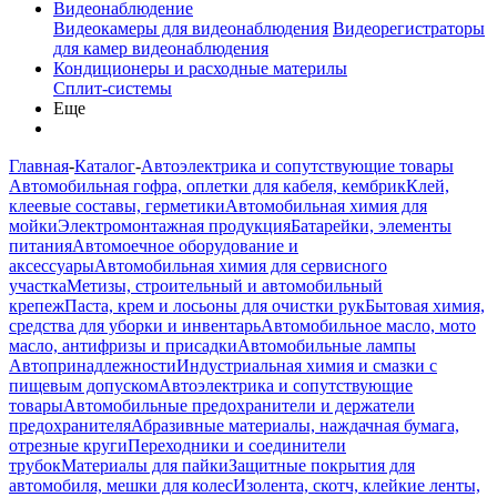
Видеонаблюдение
Видеокамеры для видеонаблюдения
Видеорегистраторы
для камер видеонаблюдения
Кондиционеры и расходные материлы
Сплит-системы
Еще
Главная
-
Каталог
-
Автоэлектрика и сопутствующие товары
Автомобильная гофра, оплетки для кабеля, кембрик
Клей,
клеевые составы, герметики
Автомобильная химия для
мойки
Электромонтажная продукция
Батарейки, элементы
питания
Автомоечное оборудование и
аксессуары
Автомобильная химия для сервисного
участка
Метизы, строительный и автомобильный
крепеж
Паста, крем и лосьоны для очистки рук
Бытовая химия,
средства для уборки и инвентарь
Автомобильное масло, мото
масло, антифризы и присадки
Автомобильные лампы
Автопринадлежности
Индустриальная химия и смазки с
пищевым допуском
Автоэлектрика и сопутствующие
товары
Автомобильные предохранители и держатели
предохранителя
Абразивные материалы, наждачная бумага,
отрезные круги
Переходники и соединители
трубок
Материалы для пайки
Защитные покрытия для
автомобиля, мешки для колес
Изолента, скотч, клейкие ленты,