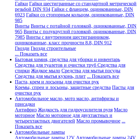
Гайки
Гайки шестигранные со стандартной метрической
резьбой DIN 934
Гайки с фланцем, оцинкованные, DIN
6923
Гайки со стопорным кольцом, оцинкованные, DIN
985
Винты
Винты с потайной головкой, оцинкованные, DIN
965
Винты с полукруглой головкой, оцинкованные, DIN
7985
Винты с внутренним шестигранником,
оцинкованные, класс прочности 8.8, DIN 912
Гвозди
Гвозди строительные
... Показать все
Бытовая химия, средства для уборки и инвентарь
Средства для туалетов и очистки труб
Средства для
стирки
Жидкое мыло
Средства для мытья посуды
Средства для мытья кухонь, плит
... Показать все
Паста, крем и лосьоны для очистки рук
Кремы, спреи и лосьоны, защитные средства
Пасты для
очистки рук
Автомобильное масло, мото масло, антифризы и
присадки
Антифриз
Жидкость для гидроусилителя руля
Масло
моторное
Масло моторное для двухтактных и
четырехтактных двигателей
Масло промывочное
...
Показать все
Автомобильные лампы
Автомобильные лампы 12V
Автомобильные лампы 24V