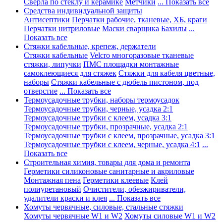
Сверла по стеклу и керамике
Метчики
... Показать все
Средства индивидуальной защиты
Антисептики
Перчатки рабочие, тканевые, ХБ, краги
Перчатки нитриловые
Маски сварщика
Бахилы
...
Показать все
Стяжки кабельные, крепеж, держатели
Стяжки кабельные
Velcro многоразовые тканевые
стяжки, липучки
ПМС площадки монтажные
самоклеющиеся для стяжек
Стяжки для кабеля цветные,
наборы
Стяжки кабельные с дюбель пистоном, под
отверстие
... Показать все
Термоусадочные трубки, наборы термоусадок
Термоусадочные трубки, черные, усадка 2:1
Термоусадочные трубки с клеем, усадка 3:1
Термоусадочные трубки, прозрачные, усадка 2:1
Термоусадочные трубки с клеем, прозрачные, усадка 3:1
Термоусадочные трубки с клеем, черные, усадка 4:1
...
Показать все
Строительная химия, товары для дома и ремонта
Герметики силиконовые санитарные и акриловые
Монтажная пена
Герметики клеевые
Клей
полиуретановый
Очистители, обезжириватели,
удалители краски и клея
... Показать все
Хомуты червячные, силовые, стальные стяжки
Хомуты червячные W1 и W2
Хомуты силовые W1 и W2