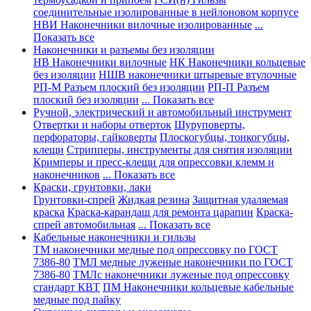
соединительные изолированные в нейлоновом корпусе
НВИ Наконечники вилочные изолированные
...
Показать все
Наконечники и разъемы без изоляции
НВ Наконечники вилочные
НК Наконечники кольцевые
без изоляции
НШВ наконечники штыревые втулочные
РП-М Разъем плоский без изоляции
РП-П Разъем
плоский без изоляции
... Показать все
Ручной, электрический и автомобильный инструмент
Отвертки и наборы отверток
Шуруповерты,
перфораторы, гайковерты
Плоскогубцы, тонкогубцы,
клещи
Стрипперы, инструменты для снятия изоляции
Кримперы и пресс-клещи для опрессовки клемм и
наконечников
... Показать все
Краски, грунтовки, лаки
Грунтовки-спрей
Жидкая резина
Защитная удаляемая
краска
Краска-карандаш для ремонта царапин
Краска-
спрей автомобильная
... Показать все
Кабельные наконечники и гильзы
ТМ наконечники медные под опрессовку по ГОСТ
7386-80
ТМЛ медные луженые наконечники по ГОСТ
7386-80
ТМЛс наконечники луженые под опрессовку
стандарт КВТ
ПМ Наконечники кольцевые кабельные
медные под пайку