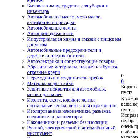
крепеж
Бытовая химия, средства для уборки и
инвентарь
Автомобильное масло, мото масло,
антифризы и присадки
Автомобильные лампы
Автопринадлежности
Индустриальная химия и смазки с пищевым
допуском
Автомобильные предохранители и
держатели предохранителя
Автоэлектрика и сопутствующие товары
Абразивные материалы, наждачная бумага,
отрезные круги
0
Переходники и соединители трубок
0
Материалы для пайки
Корзин
Защитные покрытия для автомобиля,
пуста
мешки для колес
К сожа
Изолента, скотч, клейкие ленты,
ваша ко
сигнальные ленты, ленты для ограждений
пуста.
Изолированные наконечники, разъемы,
Исправи
соединители, коннекторы
недора
Наконечники и разъемы без изоляции
очень п
Ручной, электрический и автомобильный
выберит
инструмент
каталог