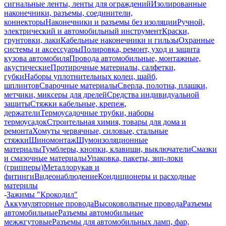
сигнальные ленты, ленты для ограждений
Изолированные
наконечники, разъемы, соединители,
коннекторы
Наконечники и разъемы без изоляции
Ручной,
электрический и автомобильный инструмент
Краски,
грунтовки, лаки
Кабельные наконечники и гильзы
Охранные
системы и аксессуары
Полировка, ремонт, уход и защита
кузова автомобиля
Провода автомобильные, монтажные,
акустические
Протирочные материалы, салфетки,
губки
Наборы уплотнительных колец, шайб,
шплинтов
Сварочные материалы
Сверла, полотна, плашки,
метчики, миксеры для дрелей
Средства индивидуальной
защиты
Стяжки кабельные, крепеж,
держатели
Термоусадочные трубки, наборы
термоусадок
Строительная химия, товары для дома и
ремонта
Хомуты червячные, силовые, стальные
стяжки
Шиномонтаж
Шумоизоляционные
материалы
Тумблеры, кнопки, клавиши, выключатели
Смазки
и смазочные материалы
Упаковка, пакеты, зип-локи
(грипперы)
Металлорукав и
фитинги
Видеонаблюдение
Кондиционеры и расходные
материлы
-
Зажимы "Крокодил"
Аккумуляторные провода
Высоковольтные провода
Разъемы
автомобильные
Разъемы автомобильные
межжгутовые
Разъемы для автомобильных ламп, фар,