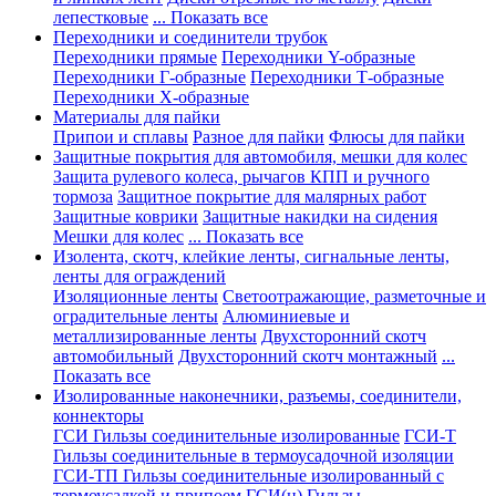
лепестковые
... Показать все
Переходники и соединители трубок
Переходники прямые
Переходники Y-образные
Переходники Г-образные
Переходники Т-образные
Переходники Х-образные
Материалы для пайки
Припои и сплавы
Разное для пайки
Флюсы для пайки
Защитные покрытия для автомобиля, мешки для колес
Защита рулевого колеса, рычагов КПП и ручного
тормоза
Защитное покрытие для малярных работ
Защитные коврики
Защитные накидки на сидения
Мешки для колес
... Показать все
Изолента, скотч, клейкие ленты, сигнальные ленты,
ленты для ограждений
Изоляционные ленты
Светоотражающие, разметочные и
оградительные ленты
Алюминиевые и
металлизированные ленты
Двухсторонний скотч
автомобильный
Двухсторонний скотч монтажный
...
Показать все
Изолированные наконечники, разъемы, соединители,
коннекторы
ГСИ Гильзы соединительные изолированные
ГСИ-Т
Гильзы соединительные в термоусадочной изоляции
ГСИ-ТП Гильзы соединительные изолированный с
термоусадкой и припоем
ГСИ(н) Гильзы