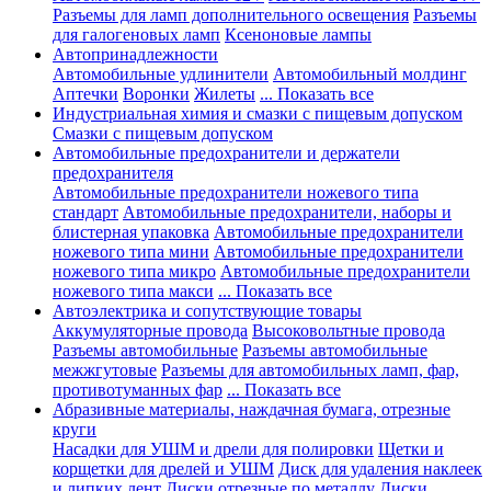
Разъемы для ламп дополнительного освещения
Разъемы
для галогеновых ламп
Ксеноновые лампы
Автопринадлежности
Автомобильные удлинители
Автомобильный молдинг
Аптечки
Воронки
Жилеты
... Показать все
Индустриальная химия и смазки с пищевым допуском
Смазки с пищевым допуском
Автомобильные предохранители и держатели
предохранителя
Автомобильные предохранители ножевого типа
стандарт
Автомобильные предохранители, наборы и
блистерная упаковка
Автомобильные предохранители
ножевого типа мини
Автомобильные предохранители
ножевого типа микро
Автомобильные предохранители
ножевого типа макси
... Показать все
Автоэлектрика и сопутствующие товары
Аккумуляторные провода
Высоковольтные провода
Разъемы автомобильные
Разъемы автомобильные
межжгутовые
Разъемы для автомобильных ламп, фар,
противотуманных фар
... Показать все
Абразивные материалы, наждачная бумага, отрезные
круги
Насадки для УШМ и дрели для полировки
Щетки и
корщетки для дрелей и УШМ
Диск для удаления наклеек
и липких лент
Диски отрезные по металлу
Диски