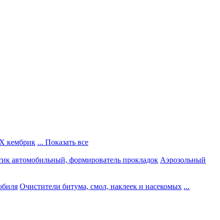
Х кембрик
... Показать все
тик автомобильный, формирователь прокладок
Аэрозольный
обиля
Очистители битума, смол, наклеек и насекомых
...