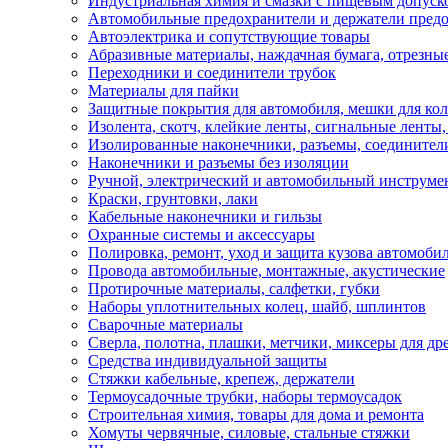
Индустриальная химия и смазки с пищевым допуск
Автомобильные предохранители и держатели пред
Автоэлектрика и сопутствующие товары
Абразивные материалы, наждачная бумага, отрезны
Переходники и соединители трубок
Материалы для пайки
Защитные покрытия для автомобиля, мешки для кол
Изолента, скотч, клейкие ленты, сигнальные ленты
Изолированные наконечники, разъемы, соединител
Наконечники и разъемы без изоляции
Ручной, электрический и автомобильный инструме
Краски, грунтовки, лаки
Кабельные наконечники и гильзы
Охранные системы и аксессуары
Полировка, ремонт, уход и защита кузова автомоби
Провода автомобильные, монтажные, акустические
Протирочные материалы, салфетки, губки
Наборы уплотнительных колец, шайб, шплинтов
Сварочные материалы
Сверла, полотна, плашки, метчики, миксеры для др
Средства индивидуальной защиты
Стяжки кабельные, крепеж, держатели
Термоусадочные трубки, наборы термоусадок
Строительная химия, товары для дома и ремонта
Хомуты червячные, силовые, стальные стяжки