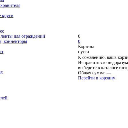
ом
охранителя
е круги
ес
, ленты для ограждений
0
и, коннекторы
0
Корзина
нт
пуста
К сожалению, ваша корзи
Исправить это недоразум
выберите в каталоге инт
ля
Общая сумма:
—
Перейти в корзину
елей