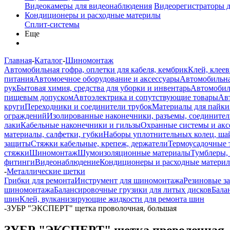
Видеокамеры для видеонаблюдения
Видеорегистраторы 
Кондиционеры и расходные материлы
Сплит-системы
Еще
Главная
-
Каталог
-
Шиномонтаж
Автомобильная гофра, оплетки для кабеля, кембрик
Клей, клеев
питания
Автомоечное оборудование и аксессуары
Автомобильна
рук
Бытовая химия, средства для уборки и инвентарь
Автомобиль
пищевым допуском
Автоэлектрика и сопутствующие товары
Ав
круги
Переходники и соединители трубок
Материалы для пайки
ограждений
Изолированные наконечники, разъемы, соединител
лаки
Кабельные наконечники и гильзы
Охранные системы и акс
материалы, салфетки, губки
Наборы уплотнительных колец, ша
защиты
Стяжки кабельные, крепеж, держатели
Термоусадочные 
стяжки
Шиномонтаж
Шумоизоляционные материалы
Тумблеры,
фитинги
Видеонаблюдение
Кондиционеры и расходные матери
-
Металлические щетки
Грибки для ремонта
Инструмент для шиномонтажа
Резиновые за
шиномонтажа
Балансировочные грузики для литых дисков
Бала
шин
Клей, вулканизирующие жидкости для ремонта шин
-
ЗУБР "ЭКСПЕРТ" щетка проволочная, большая
ЗУБР "ЭКСПЕРТ" щетка проволочная,