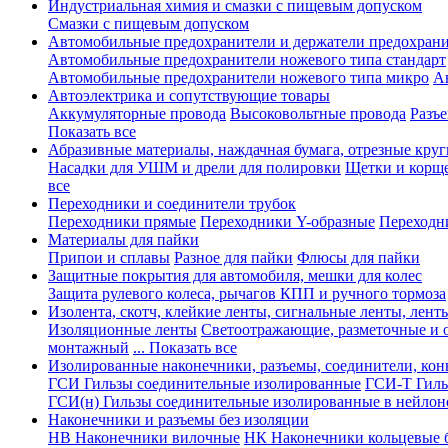
Индустриальная химия и смазки с пищевым допуском
Смазки с пищевым допуском
Автомобильные предохранители и держатели предохрани
Автомобильные предохранители ножевого типа стандарт
Автомобильные предохранители ножевого типа микро
А
Автоэлектрика и сопутствующие товары
Аккумуляторные провода
Высоковольтные провода
Разъ
Показать все
Абразивные материалы, наждачная бумага, отрезные круг
Насадки для УШМ и дрели для полировки
Щетки и корщ
все
Переходники и соединители трубок
Переходники прямые
Переходники Y-образные
Переходн
Материалы для пайки
Припои и сплавы
Разное для пайки
Флюсы для пайки
Защитные покрытия для автомобиля, мешки для колес
Защита рулевого колеса, рычагов КПП и ручного тормоза
Изолента, скотч, клейкие ленты, сигнальные ленты, лент
Изоляционные ленты
Светоотражающие, разметочные и 
монтажный
... Показать все
Изолированные наконечники, разъемы, соединители, ко
ГСИ Гильзы соединительные изолированные
ГСИ-Т Гиль
ГСИ(н) Гильзы соединительные изолированные в нейлон
Наконечники и разъемы без изоляции
НВ Наконечники вилочные
НК Наконечники кольцевые б