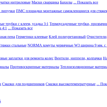
чатки нитриловые
Маски сварщика
Бахилы
... Показать все
, липучки
ПМС площадки монтажные самоклеющиеся для стяже
е трубки с клеем, усадка 3:1
Термоусадочные трубки, прозрачны
 4:1
... Показать все
ная пена
Герметики клеевые
Клей полиуретановый
Очистители,
тяжки стальные
NORMA хомуты червячные W3 ширина 9 мм. с 
овые заплатки для ремонта колес
Вентили, ниппели, колпачки
На
риалы
Противоскрипные материалы
Теплоизоляционные матери
и
Смазки для подшипников
Смазки высокотемпературные
... По
S