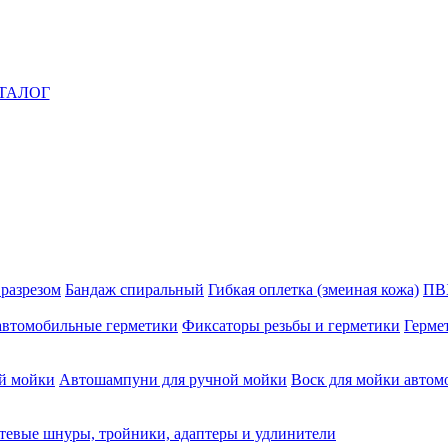
ТАЛОГ
 разрезом
Бандаж спиральный
Гибкая оплетка (змеиная кожа)
ПВ
автомобильные герметики
Фиксаторы резьбы и герметики
Герме
й мойки
Автошампуни для ручной мойки
Воск для мойки автом
тевые шнуры, тройники, адаптеры и удлинители