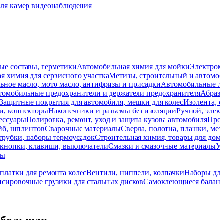
для камер видеонаблюдения
ые составы, герметики
Автомобильная химия для мойки
Электро
я химия для сервисного участка
Метизы, строительный и автом
ное масло, мото масло, антифризы и присадки
Автомобильные
томобильные предохранители и держатели предохранителя
Абраз
Защитные покрытия для автомобиля, мешки для колес
Изолента, 
и, коннекторы
Наконечники и разъемы без изоляции
Ручной, эле
ессуары
Полировка, ремонт, уход и защита кузова автомобиля
Про
йб, шплинтов
Сварочные материалы
Сверла, полотна, плашки, ме
трубки, наборы термоусадок
Строительная химия, товары для дом
 кнопки, клавиши, выключатели
Смазки и смазочные материалы
У
лы
платки для ремонта колес
Вентили, ниппели, колпачки
Наборы дл
нсировочные грузики для стальных дисков
Самоклеющиеся балан
 большая