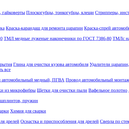
, гайковерты
Плоскогубцы, тонкогубцы, клещи
Стрипперы, инст
ска
Краска-карандаш для ремонта царапин
Краска-спрей автомоб
80
ТМЛ медные луженые наконечники по ГОСТ 7386-80
ТМЛс на
крытия
Глина для очистки кузова автомобиля
Удалители царапин
ть все
 автомобильный медный, ПГВА
Провод автомобильный монта
ки из микрофибры
Щетки для очистки пыли
Вафельное полотно
 шплинтов, пружин
варки
Химия для сварки
ля дрелей
Оснастка и приспособления для дрелей
Сверла по сте