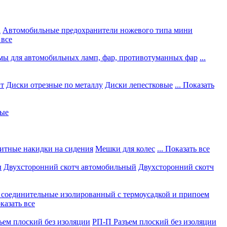
а
Автомобильные предохранители ножевого типа мини
 все
мы для автомобильных ламп, фар, противотуманных фар
...
нт
Диски отрезные по металлу
Диски лепестковые
... Показать
ные
итные накидки на сидения
Мешки для колес
... Показать все
ы
Двухсторонний скотч автомобильный
Двухсторонний скотч
соединительные изолированный с термоусадкой и припоем
оказать все
ъем плоский без изоляции
РП-П Разъем плоский без изоляции