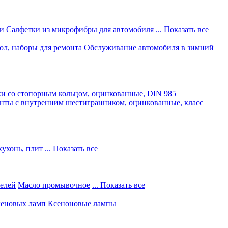
и
Салфетки из микрофибры для автомобиля
... Показать все
ол, наборы для ремонта
Обслуживание автомобиля в зимний
и со стопорным кольцом, оцинкованные, DIN 985
нты с внутренним шестигранником, оцинкованные, класс
кухонь, плит
... Показать все
телей
Масло промывочное
... Показать все
геновых ламп
Ксеноновые лампы