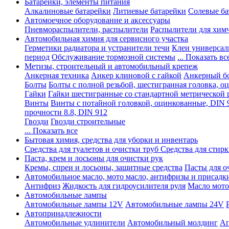
Батарейки, элементы питания
Алкалиновые батарейки
Литиевые батарейки
Солевые ба
Автомоечное оборудование и аксессуары
Пневмораспылители, распылители
Распылители для хим
Автомобильная химия для сервисного участка
Герметики радиатора и устранители течи
Клеи универсал
период
Обслуживание тормозной системы
... Показать вс
Метизы, строительный и автомобильный крепеж
Анкерная техника
Анкер клиновой с гайкой
Анкерный бо
Болты
Болты с полной резьбой, шестигранная головка, 
Гайки
Гайки шестигранные со стандартной метрической 
Винты
Винты с потайной головкой, оцинкованные, DIN 
прочности 8.8, DIN 912
Гвозди
Гвозди строительные
... Показать все
Бытовая химия, средства для уборки и инвентарь
Средства для туалетов и очистки труб
Средства для стир
Паста, крем и лосьоны для очистки рук
Кремы, спреи и лосьоны, защитные средства
Пасты для о
Автомобильное масло, мото масло, антифризы и присадк
Антифриз
Жидкость для гидроусилителя руля
Масло мото
Автомобильные лампы
Автомобильные лампы 12V
Автомобильные лампы 24V
Автопринадлежности
Автомобильные удлинители
Автомобильный молдинг
Ап