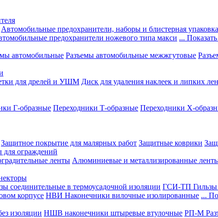
теля
Автомобильные предохранители, наборы и блистерная упаковк
втомобильные предохранители ножевого типа макси
... Показать
емы автомобильные
Разъемы автомобильные межжгутовые
Разъе
и
етки для дрелей и УШМ
Диск для удаления наклеек и липких ле
ики Г-образные
Переходники Т-образные
Переходники Х-образ
Защитное покрытие для малярных работ
Защитные коврики
Защ
ы для ограждений
оградительные ленты
Алюминиевые и металлизированные лент
ннекторы
зы соединительные в термоусадочной изоляции
ГСИ-ТП Гильзы 
овом корпусе
НВИ Наконечники вилочные изолированные
... П
ез изоляции
НШВ наконечники штыревые втулочные
РП-М Раз