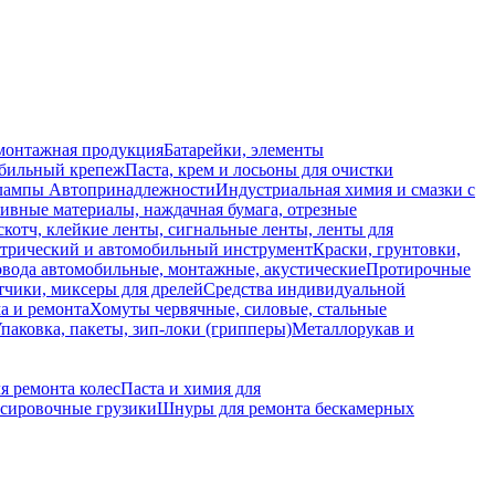
монтажная продукция
Батарейки, элементы
обильный крепеж
Паста, крем и лосьоны для очистки
 лампы
Автопринадлежности
Индустриальная химия и смазки с
ивные материалы, наждачная бумага, отрезные
скотч, клейкие ленты, сигнальные ленты, ленты для
ктрический и автомобильный инструмент
Краски, грунтовки,
вода автомобильные, монтажные, акустические
Протирочные
тчики, миксеры для дрелей
Средства индивидуальной
а и ремонта
Хомуты червячные, силовые, стальные
паковка, пакеты, зип-локи (грипперы)
Металлорукав и
я ремонта колес
Паста и химия для
сировочные грузики
Шнуры для ремонта бескамерных