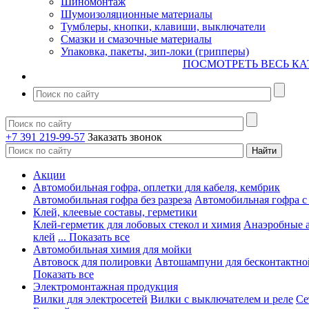
Шиномонтаж
Шумоизоляционные материалы
Тумблеры, кнопки, клавиши, выключатели
Смазки и смазочные материалы
Упаковка, пакеты, зип-локи (грипперы)
ПОСМОТРЕТЬ ВЕСЬ КА
+7 391 219-99-57
Заказать звонок
Акции
Автомобильная гофра, оплетки для кабеля, кембрик
Автомобильная гофра без разреза
Автомобильная гофра с
Клей, клеевые составы, герметики
Клей-герметик для лобовых стекол и химия
Анаэробные 
клей
... Показать все
Автомобильная химия для мойки
Автовоск для полировки
Автошампуни для бесконтактно
Показать все
Электромонтажная продукция
Вилки для электросетей
Вилки с выключателем и реле
Се