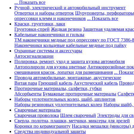
... Показать все
Ручной, электрический и автомобильный инструмент
Отвертки и наборы отверток
Шуруповерты, перфораторы
опрессовки клемм и наконечников
... Показать все
Краски, грунтовки, лаки
Грунтовки-спрей
Жидкая резина
Защитная удаляемая кра
Кабельные наконечники и гильзы
ТМ наконечники медные под опрессовку по ГОСТ 7386-
Наконечники кольцевые кабельные медные под пайку
Охранные системы и аксессуары
Автосигнализации
Полировка, ремонт, уход и защита кузова автомобиля
Автополироли для кузова цветные
Антикоррозийные по
смешивания красок, лопатки для размешивания
... Показа
Провода автомобильные, монтажные, акустические
Витая пара
Греющий кабель
Акустический кабель
Провод
Протирочные материалы, салфетки, губки
Абсорбьенты
Бумажные протирочные материалы
Салфет
Наборы уплотнительных колец, шайб, шплинтов
Наборы резиновых уплотнительных колец
Наборы шайб,
Сварочные материалы
Сварочная проволока
Шлем сварочный
Электроды для с
Сверла, полотна, плашки, метчики, миксеры для дрелей
Коронки по керамограниту
Насадки мешалки (миксеры) д
Средства индивидуальной защиты