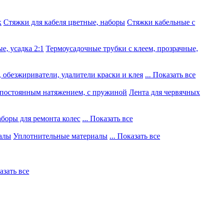
к
Стяжки для кабеля цветные, наборы
Стяжки кабельные с
е, усадка 2:1
Термоусадочные трубки с клеем, прозрачные,
 обезжириватели, удалители краски и клея
... Показать все
постоянным натяжением, с пружиной
Лента для червячных
боры для ремонта колес
... Показать все
алы
Уплотнительные материалы
... Показать все
казать все