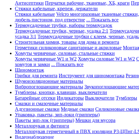
Антисептики
Перчатки рабочие, тканевые, ХБ, краги
Пер
Стяжки кабельные, крепеж, держатели
Стяжки кабельные
Velcro многоразовые тканевые стяжки
дюбель пистоном, под отверстие
... Показать все
Термоусадочные трубки, наборы термоусадок
Термоусадочные трубки, черные, усадка 2:1
Термоусадочны
усадка 3:1
Термоусадочные трубки с клеем, черные, усадка
Строительная химия, товары для дома и ремонта
Герметики силиконовые санитарные и акриловые
Монтаж
Хомуты червячные, силовые, стальные стяжки
Хомуты червячные W1 и W2
Хомуты силовые W1 и W2
С
хомутов и замки
... Показать все
Шиномонтаж
Грибки для ремонта
Инструмент для шиномонтажа
Резин
Шумоизоляционные материалы
Вибропоглощающие материалы
Звукопоглощающие мате
Тумблеры, кнопки, клавиши, выключатели
Батарейные отсеки
Индикаторы
Выключатели
Тумблеры
Смазки и смазочные материалы
Адгезионные смазки
Медные смазки
Силиконовые смазк
Упаковка, пакеты, зип-локи (грипперы)
Пакеты зип-лок (грипперы)
Мешки для мусора
Металлорукав и фитинги
Металлорукав герметичный в ПВХ изоляции Р3-ЦПнг-L
Видеонаблюдение