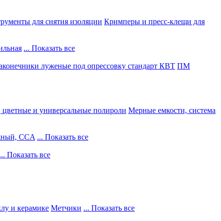
рументы для снятия изоляции
Кримперы и пресс-клещи для
ильная
... Показать все
конечники луженые под опрессовку стандарт КВТ
ПМ
, цветные и универсальные полироли
Мерные емкости, система
жный, CCA
... Показать все
... Показать все
клу и керамике
Метчики
... Показать все