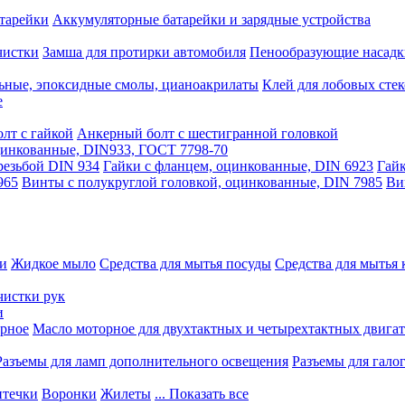
тарейки
Аккумуляторные батарейки и зарядные устройства
чистки
Замша для протирки автомобиля
Пенообразующие насадк
ьные, эпоксидные смолы, цианоакрилаты
Клей для лобовых стек
е
лт с гайкой
Анкерный болт с шестигранной головкой
оцинкованные, DIN933, ГОСТ 7798-70
резьбой DIN 934
Гайки с фланцем, оцинкованные, DIN 6923
Гайк
965
Винты с полукруглой головкой, оцинкованные, DIN 7985
Ви
ки
Жидкое мыло
Средства для мытья посуды
Средства для мытья 
чистки рук
и
рное
Масло моторное для двухтактных и четырехтактных двига
Разъемы для ламп дополнительного освещения
Разъемы для гало
течки
Воронки
Жилеты
... Показать все