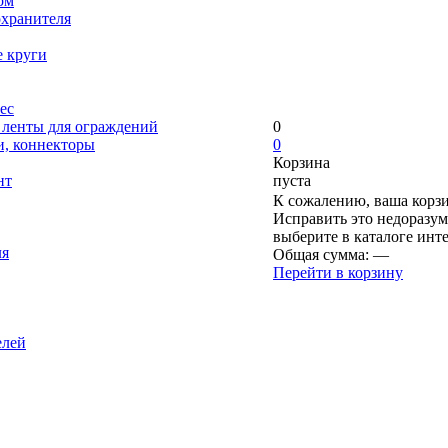
ом
охранителя
е круги
ес
, ленты для ограждений
0
и, коннекторы
0
Корзина
нт
пуста
К сожалению, ваша корзи
Исправить это недоразум
выберите в каталоге инт
ля
Общая сумма:
—
Перейти в корзину
елей