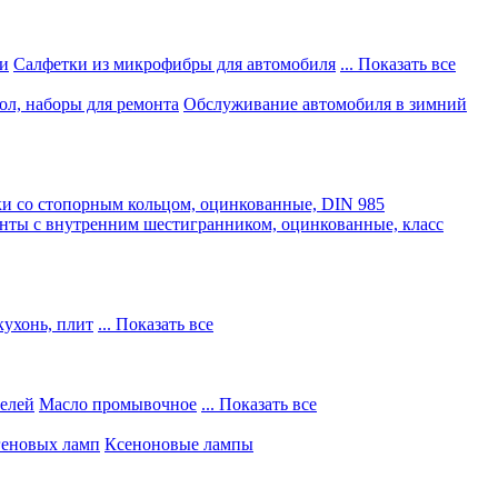
и
Салфетки из микрофибры для автомобиля
... Показать все
ол, наборы для ремонта
Обслуживание автомобиля в зимний
и со стопорным кольцом, оцинкованные, DIN 985
нты с внутренним шестигранником, оцинкованные, класс
кухонь, плит
... Показать все
телей
Масло промывочное
... Показать все
геновых ламп
Ксеноновые лампы