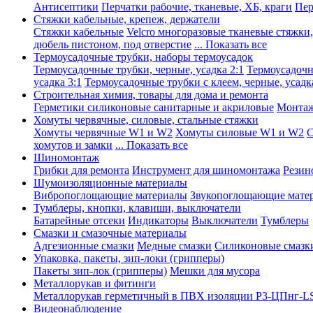
Антисептики
Перчатки рабочие, тканевые, ХБ, краги
Пер
Стяжки кабельные, крепеж, держатели
Стяжки кабельные
Velcro многоразовые тканевые стяжки
дюбель пистоном, под отверстие
... Показать все
Термоусадочные трубки, наборы термоусадок
Термоусадочные трубки, черные, усадка 2:1
Термоусадочны
усадка 3:1
Термоусадочные трубки с клеем, черные, усадка
Строительная химия, товары для дома и ремонта
Герметики силиконовые санитарные и акриловые
Монтаж
Хомуты червячные, силовые, стальные стяжки
Хомуты червячные W1 и W2
Хомуты силовые W1 и W2
С
хомутов и замки
... Показать все
Шиномонтаж
Грибки для ремонта
Инструмент для шиномонтажа
Резин
Шумоизоляционные материалы
Вибропоглощающие материалы
Звукопоглощающие мате
Тумблеры, кнопки, клавиши, выключатели
Батарейные отсеки
Индикаторы
Выключатели
Тумблеры
Смазки и смазочные материалы
Адгезионные смазки
Медные смазки
Силиконовые смазк
Упаковка, пакеты, зип-локи (грипперы)
Пакеты зип-лок (грипперы)
Мешки для мусора
Металлорукав и фитинги
Металлорукав герметичный в ПВХ изоляции Р3-ЦПнг-L
Видеонаблюдение