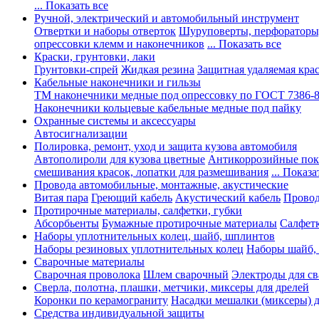
... Показать все
Ручной, электрический и автомобильный инструмент
Отвертки и наборы отверток
Шуруповерты, перфораторы
опрессовки клемм и наконечников
... Показать все
Краски, грунтовки, лаки
Грунтовки-спрей
Жидкая резина
Защитная удаляемая кра
Кабельные наконечники и гильзы
ТМ наконечники медные под опрессовку по ГОСТ 7386-
Наконечники кольцевые кабельные медные под пайку
Охранные системы и аксессуары
Автосигнализации
Полировка, ремонт, уход и защита кузова автомобиля
Автополироли для кузова цветные
Антикоррозийные по
смешивания красок, лопатки для размешивания
... Показа
Провода автомобильные, монтажные, акустические
Витая пара
Греющий кабель
Акустический кабель
Провод
Протирочные материалы, салфетки, губки
Абсорбьенты
Бумажные протирочные материалы
Салфет
Наборы уплотнительных колец, шайб, шплинтов
Наборы резиновых уплотнительных колец
Наборы шайб,
Сварочные материалы
Сварочная проволока
Шлем сварочный
Электроды для с
Сверла, полотна, плашки, метчики, миксеры для дрелей
Коронки по керамограниту
Насадки мешалки (миксеры) д
Средства индивидуальной защиты