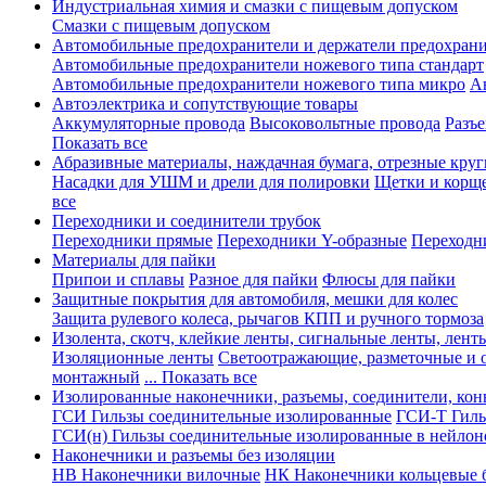
Индустриальная химия и смазки с пищевым допуском
Смазки с пищевым допуском
Автомобильные предохранители и держатели предохрани
Автомобильные предохранители ножевого типа стандарт
Автомобильные предохранители ножевого типа микро
А
Автоэлектрика и сопутствующие товары
Аккумуляторные провода
Высоковольтные провода
Разъ
Показать все
Абразивные материалы, наждачная бумага, отрезные круг
Насадки для УШМ и дрели для полировки
Щетки и корщ
все
Переходники и соединители трубок
Переходники прямые
Переходники Y-образные
Переходн
Материалы для пайки
Припои и сплавы
Разное для пайки
Флюсы для пайки
Защитные покрытия для автомобиля, мешки для колес
Защита рулевого колеса, рычагов КПП и ручного тормоза
Изолента, скотч, клейкие ленты, сигнальные ленты, лент
Изоляционные ленты
Светоотражающие, разметочные и 
монтажный
... Показать все
Изолированные наконечники, разъемы, соединители, ко
ГСИ Гильзы соединительные изолированные
ГСИ-Т Гиль
ГСИ(н) Гильзы соединительные изолированные в нейлон
Наконечники и разъемы без изоляции
НВ Наконечники вилочные
НК Наконечники кольцевые б