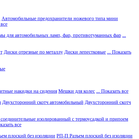
а
Автомобильные предохранители ножевого типа мини
 все
мы для автомобильных ламп, фар, противотуманных фар
...
нт
Диски отрезные по металлу
Диски лепестковые
... Показать
ные
итные накидки на сидения
Мешки для колес
... Показать все
ы
Двухсторонний скотч автомобильный
Двухсторонний скотч
соединительные изолированный с термоусадкой и припоем
оказать все
ъем плоский без изоляции
РП-П Разъем плоский без изоляции