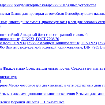
тарейки
Аккумуляторные батарейки и зарядные устройства
чистки
Замша для протирки автомобиля
Пенообразующие насадк
ьные, эпоксидные смолы, цианоакрилаты
Клей для лобовых стек
е
лт с гайкой
Анкерный болт с шестигранной головкой
оцинкованные, DIN933, ГОСТ 7798-70
резьбой DIN 934
Гайки с фланцем, оцинкованные, DIN 6923
Гайк
965
Винты с полукруглой головкой, оцинкованные, DIN 7985
Ви
ки
Жидкое мыло
Средства для мытья посуды
Средства для мытья 
чистки рук
и
рное
Масло моторное для двухтактных и четырехтактных двига
Разъемы для ламп дополнительного освещения
Разъемы для гало
течки
Воронки
Жилеты
... Показать все