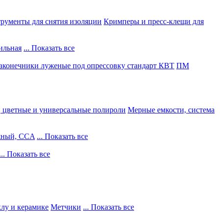
рументы для снятия изоляции
Кримперы и пресс-клещи для
ильная
... Показать все
конечники луженые под опрессовку стандарт КВТ
ПМ
, цветные и универсальные полироли
Мерные емкости, система
жный, CCA
... Показать все
... Показать все
клу и керамике
Метчики
... Показать все