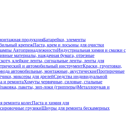
монтажная продукция
Батарейки, элементы
обильный крепеж
Паста, крем и лосьоны для очистки
 лампы
Автопринадлежности
Индустриальная химия и смазки с
ивные материалы, наждачная бумага, отрезные
скотч, клейкие ленты, сигнальные ленты, ленты для
ктрический и автомобильный инструмент
Краски, грунтовки,
вода автомобильные, монтажные, акустические
Протирочные
тчики, миксеры для дрелей
Средства индивидуальной
а и ремонта
Хомуты червячные, силовые, стальные
паковка, пакеты, зип-локи (грипперы)
Металлорукав и
я ремонта колес
Паста и химия для
сировочные грузики
Шнуры для ремонта бескамерных