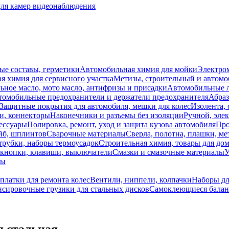
для камер видеонаблюдения
ые составы, герметики
Автомобильная химия для мойки
Электро
я химия для сервисного участка
Метизы, строительный и автом
ное масло, мото масло, антифризы и присадки
Автомобильные
томобильные предохранители и держатели предохранителя
Абраз
Защитные покрытия для автомобиля, мешки для колес
Изолента, 
и, коннекторы
Наконечники и разъемы без изоляции
Ручной, эле
ессуары
Полировка, ремонт, уход и защита кузова автомобиля
Про
йб, шплинтов
Сварочные материалы
Сверла, полотна, плашки, ме
трубки, наборы термоусадок
Строительная химия, товары для дом
 кнопки, клавиши, выключатели
Смазки и смазочные материалы
У
лы
платки для ремонта колес
Вентили, ниппели, колпачки
Наборы дл
нсировочные грузики для стальных дисков
Самоклеющиеся балан
 стальная