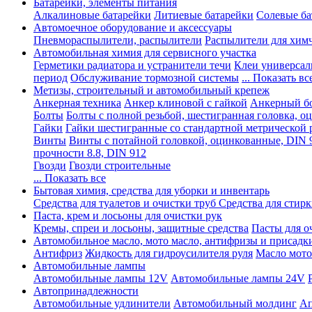
Батарейки, элементы питания
Алкалиновые батарейки
Литиевые батарейки
Солевые ба
Автомоечное оборудование и аксессуары
Пневмораспылители, распылители
Распылители для хим
Автомобильная химия для сервисного участка
Герметики радиатора и устранители течи
Клеи универсал
период
Обслуживание тормозной системы
... Показать вс
Метизы, строительный и автомобильный крепеж
Анкерная техника
Анкер клиновой с гайкой
Анкерный бо
Болты
Болты с полной резьбой, шестигранная головка, 
Гайки
Гайки шестигранные со стандартной метрической 
Винты
Винты с потайной головкой, оцинкованные, DIN 
прочности 8.8, DIN 912
Гвозди
Гвозди строительные
... Показать все
Бытовая химия, средства для уборки и инвентарь
Средства для туалетов и очистки труб
Средства для стир
Паста, крем и лосьоны для очистки рук
Кремы, спреи и лосьоны, защитные средства
Пасты для о
Автомобильное масло, мото масло, антифризы и присадк
Антифриз
Жидкость для гидроусилителя руля
Масло мото
Автомобильные лампы
Автомобильные лампы 12V
Автомобильные лампы 24V
Автопринадлежности
Автомобильные удлинители
Автомобильный молдинг
Ап