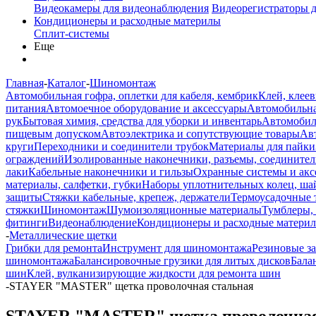
Видеокамеры для видеонаблюдения
Видеорегистраторы 
Кондиционеры и расходные материлы
Сплит-системы
Еще
Главная
-
Каталог
-
Шиномонтаж
Автомобильная гофра, оплетки для кабеля, кембрик
Клей, клеев
питания
Автомоечное оборудование и аксессуары
Автомобильна
рук
Бытовая химия, средства для уборки и инвентарь
Автомобиль
пищевым допуском
Автоэлектрика и сопутствующие товары
Ав
круги
Переходники и соединители трубок
Материалы для пайки
ограждений
Изолированные наконечники, разъемы, соединител
лаки
Кабельные наконечники и гильзы
Охранные системы и акс
материалы, салфетки, губки
Наборы уплотнительных колец, ша
защиты
Стяжки кабельные, крепеж, держатели
Термоусадочные 
стяжки
Шиномонтаж
Шумоизоляционные материалы
Тумблеры,
фитинги
Видеонаблюдение
Кондиционеры и расходные матери
-
Металлические щетки
Грибки для ремонта
Инструмент для шиномонтажа
Резиновые за
шиномонтажа
Балансировочные грузики для литых дисков
Бала
шин
Клей, вулканизирующие жидкости для ремонта шин
-
STAYER "MASTER" щетка проволочная стальная
STAYER "MASTER" щетка проволочная