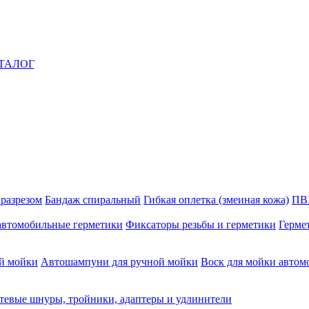
ТАЛОГ
 разрезом
Бандаж спиральный
Гибкая оплетка (змеиная кожа)
ПВ
автомобильные герметики
Фиксаторы резьбы и герметики
Герме
й мойки
Автошампуни для ручной мойки
Воск для мойки автом
тевые шнуры, тройники, адаптеры и удлинители