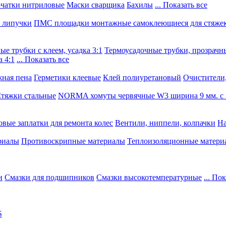
чатки нитриловые
Маски сварщика
Бахилы
... Показать все
, липучки
ПМС площадки монтажные самоклеющиеся для стяже
е трубки с клеем, усадка 3:1
Термоусадочные трубки, прозрачны
 4:1
... Показать все
ная пена
Герметики клеевые
Клей полиуретановый
Очистители,
тяжки стальные
NORMA хомуты червячные W3 ширина 9 мм. с 
овые заплатки для ремонта колес
Вентили, ниппели, колпачки
На
риалы
Противоскрипные материалы
Теплоизоляционные матери
и
Смазки для подшипников
Смазки высокотемпературные
... По
S