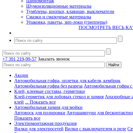
Шиномонтаж
Шумоизоляционные материалы
Тумблеры, кнопки, клавиши, выключатели
Смазки и смазочные материалы
Упаковка, пакеты, зип-локи (грипперы)
ПОСМОТРЕТЬ ВЕСЬ КА
+7 391 219-99-57
Заказать звонок
Акции
Автомобильная гофра, оплетки для кабеля, кембрик
Автомобильная гофра без разреза
Автомобильная гофра с
Клей, клеевые составы, герметики
Клей-герметик для лобовых стекол и химия
Анаэробные 
клей
... Показать все
Автомобильная химия для мойки
Автовоск для полировки
Автошампуни для бесконтактно
Показать все
Электромонтажная продукция
Вилки для электросетей
Вилки с выключателем и реле
Се