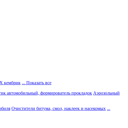
Х кембрик
... Показать все
тик автомобильный, формирователь прокладок
Аэрозольный
обиля
Очистители битума, смол, наклеек и насекомых
...