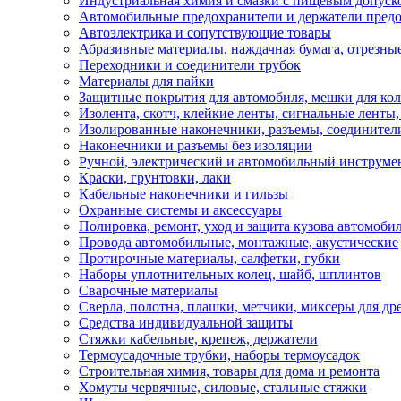
Индустриальная химия и смазки с пищевым допуск
Автомобильные предохранители и держатели пред
Автоэлектрика и сопутствующие товары
Абразивные материалы, наждачная бумага, отрезны
Переходники и соединители трубок
Материалы для пайки
Защитные покрытия для автомобиля, мешки для кол
Изолента, скотч, клейкие ленты, сигнальные ленты
Изолированные наконечники, разъемы, соединител
Наконечники и разъемы без изоляции
Ручной, электрический и автомобильный инструме
Краски, грунтовки, лаки
Кабельные наконечники и гильзы
Охранные системы и аксессуары
Полировка, ремонт, уход и защита кузова автомоби
Провода автомобильные, монтажные, акустические
Протирочные материалы, салфетки, губки
Наборы уплотнительных колец, шайб, шплинтов
Сварочные материалы
Сверла, полотна, плашки, метчики, миксеры для др
Средства индивидуальной защиты
Стяжки кабельные, крепеж, держатели
Термоусадочные трубки, наборы термоусадок
Строительная химия, товары для дома и ремонта
Хомуты червячные, силовые, стальные стяжки