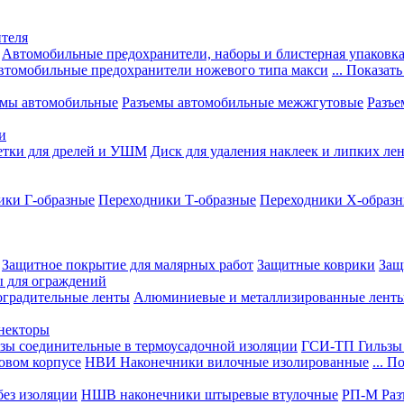
теля
Автомобильные предохранители, наборы и блистерная упаковк
втомобильные предохранители ножевого типа макси
... Показать
емы автомобильные
Разъемы автомобильные межжгутовые
Разъе
и
етки для дрелей и УШМ
Диск для удаления наклеек и липких ле
ики Г-образные
Переходники Т-образные
Переходники Х-образ
Защитное покрытие для малярных работ
Защитные коврики
Защ
ы для ограждений
оградительные ленты
Алюминиевые и металлизированные лент
ннекторы
зы соединительные в термоусадочной изоляции
ГСИ-ТП Гильзы 
овом корпусе
НВИ Наконечники вилочные изолированные
... П
ез изоляции
НШВ наконечники штыревые втулочные
РП-М Раз