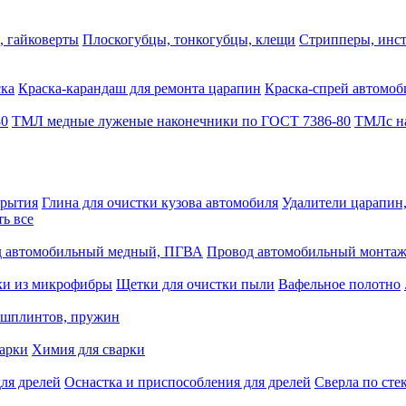
, гайковерты
Плоскогубцы, тонкогубцы, клещи
Стрипперы, инст
ска
Краска-карандаш для ремонта царапин
Краска-спрей автомоб
80
ТМЛ медные луженые наконечники по ГОСТ 7386-80
ТМЛс на
крытия
Глина для очистки кузова автомобиля
Удалители царапин
ть все
 автомобильный медный, ПГВА
Провод автомобильный монта
ки из микрофибры
Щетки для очистки пыли
Вафельное полотно
 шплинтов, пружин
варки
Химия для сварки
ля дрелей
Оснастка и приспособления для дрелей
Сверла по сте