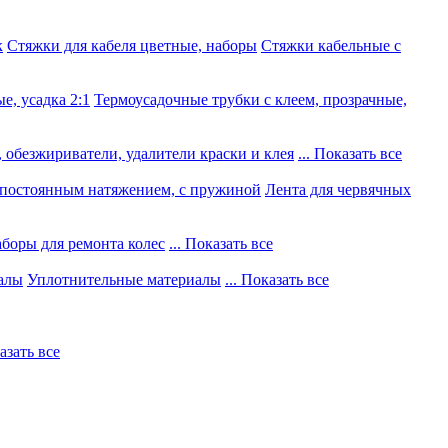
к
Стяжки для кабеля цветные, наборы
Стяжки кабельные с
е, усадка 2:1
Термоусадочные трубки с клеем, прозрачные,
 обезжириватели, удалители краски и клея
... Показать все
постоянным натяжением, с пружиной
Лента для червячных
боры для ремонта колес
... Показать все
алы
Уплотнительные материалы
... Показать все
казать все