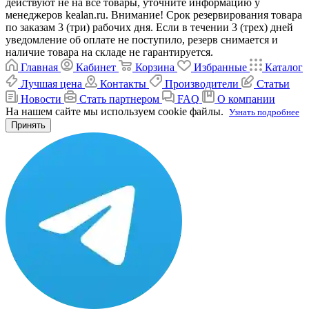
действуют не на все товары, уточните информацию у
менеджеров kealan.ru. Внимание! Срок резервирования товара
по заказам 3 (три) рабочих дня. Если в течении 3 (трех) дней
уведомление об оплате не поступило, резерв снимается и
наличие товара на складе не гарантируется.
Главная
Кабинет
Корзина
Избранные
Каталог
Лучшая цена
Контакты
Производители
Статьи
Новости
Стать партнером
FAQ
О компании
На нашем сайте мы используем cookie файлы.
Узнать подробнее
Принять