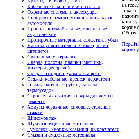
Краски, грунтовки, лаки
интере
Кабельные наконечники и гильзы
товар и
Охранные системы и аксессуары
нажмит
Полировка, ремонт, уход и защита кузова
кнопку
автомобиля
корзину
Провода автомобильные, монтажные,
Общая 
акустические
—
Протирочные материалы, салфетки, губки
Перейт
Наборы уплотнительных колец, шайб,
корзину
шплинтов
Сварочные материалы
Сверла, полотна, плашки, метчики,
миксеры для дрелей
Средства индивидуальной защиты
Стяжки кабельные, крепеж, держатели
Термоусадочные трубки, наборы
термоусадок
Строительная химия, товары для дома и
ремонта
Хомуты червячные, силовые, стальные
стяжки
Шиномонтаж
Шумоизоляционные материалы
Тумблеры, кнопки, клавиши, выключатели
Смазки и смазочные материалы