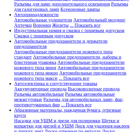
Разъемы для ламп дополнительного освещения
Разъемы
для галогеновых ламп
Ксеноновые лампы
Автопринадлежности
Автомобильные удлинители
Автомобильный молдинг
Аптечки
Воронки
Жилеты
... Показать все
Индустриальная химия и смазки с пищевым допуском
Смазки с пищевым допуском
Автомобильные предохранители и держатели
предохранителя
Автомобильные предохранители ножевого типа
стандарт
Автомобильные предохранители, наборы и
блистерная упаковка
Автомобильные предохранители
ножевого типа мини
Автомобильные предохранители
ножевого типа микро
Автомобильные предохранители
ножевого типа макси
... Показать все
Автоэлектрика и сопутствующие товары
Аккумуляторные провода
Высоковольтные провода
Разъемы автомобильные
Разъемы автомобильные
межжгутовые
Разъемы для автомобильных ламп, фар,
противотуманных фар
... Показать все
Абразивные материалы, наждачная бумага, отрезные
круги
Насадки для УШМ и дрели для полировки
Щетки и
корщетки для дрелей и УШМ
Диск для удаления наклеек
и липких лент
Диски отрезные по металлу
Диски