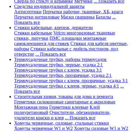
Сверла по стеклу и керамике
Метчики
... Показать все
Средства индивидуальной защиты
Антисептики
Перчатки рабочие, тканевые, ХБ, краги
Перчатки нитриловые
Маски сварщика
Бахилы
...
Показать все
Стяжки кабельные, крепеж, держатели
Стяжки кабельные
Velcro многоразовые тканевые
стяжки, липучки
ПМС площадки монтажные
самоклеющиеся для стяжек
Стяжки для кабеля цветные,
наборы
Стяжки кабельные с дюбель пистоном, под
отверстие
... Показать все
Термоусадочные трубки, наборы термоусадок
Термоусадочные трубки, черные, усадка 2:1
Термоусадочные трубки с клеем, усадка 3:1
Термоусадочные трубки, прозрачные, усадка 2:1
Термоусадочные трубки с клеем, прозрачные, усадка 3:1
Термоусадочные трубки с клеем, черные, усадка 4:1
...
Показать все
Строительная химия, товары для дома и ремонта
Герметики силиконовые санитарные и акриловые
Монтажная пена
Герметики клеевые
Клей
полиуретановый
Очистители, обезжириватели,
удалители краски и клея
... Показать все
Хомуты червячные, силовые, стальные стяжки
Хомуты червячные W1 и W2
Хомуты силовые W1 и W2