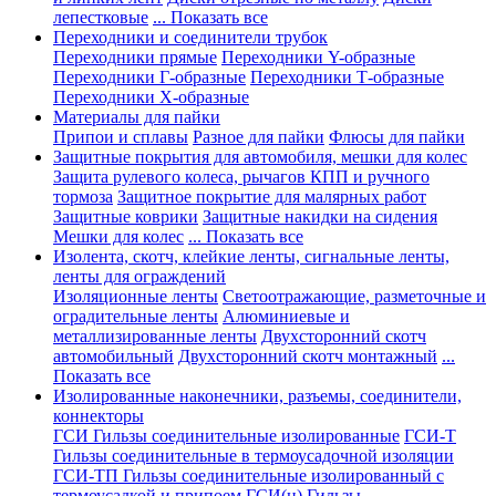
лепестковые
... Показать все
Переходники и соединители трубок
Переходники прямые
Переходники Y-образные
Переходники Г-образные
Переходники Т-образные
Переходники Х-образные
Материалы для пайки
Припои и сплавы
Разное для пайки
Флюсы для пайки
Защитные покрытия для автомобиля, мешки для колес
Защита рулевого колеса, рычагов КПП и ручного
тормоза
Защитное покрытие для малярных работ
Защитные коврики
Защитные накидки на сидения
Мешки для колес
... Показать все
Изолента, скотч, клейкие ленты, сигнальные ленты,
ленты для ограждений
Изоляционные ленты
Светоотражающие, разметочные и
оградительные ленты
Алюминиевые и
металлизированные ленты
Двухсторонний скотч
автомобильный
Двухсторонний скотч монтажный
...
Показать все
Изолированные наконечники, разъемы, соединители,
коннекторы
ГСИ Гильзы соединительные изолированные
ГСИ-Т
Гильзы соединительные в термоусадочной изоляции
ГСИ-ТП Гильзы соединительные изолированный с
термоусадкой и припоем
ГСИ(н) Гильзы