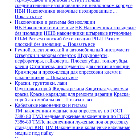
соединительные изолированные в нейлоновом корпусе
НВИ Наконечники вилочные изолированные
...
Показать все
Наконечники и разъемы без изоляции
НВ Наконечники вилочные
НК Наконечники кольцевые
без изоляции
НШВ наконечники штыревые втулочные
РП-М Разъем плоский без изоляции
РП-П Разъем
плоский без изоляции
... Показать все
Ручной, электрический и автомобильный инструмент
Отвертки и наборы отверток
Шуруповерты,
перфораторы, гайковерты
Плоскогубцы, тонкогубцы,
клещи
Стрипперы, инструменты для снятия изоляции
Кримперы и пресс-клещи для опрессовки клемм и
наконечников
... Показать все
Краски, грунтовки, лаки
Грунтовки-спрей
Жидкая резина
Защитная удаляемая
краска
Краска-карандаш для ремонта царапин
Краска-
спрей автомобильная
... Показать все
Кабельные наконечники и гильзы
ТМ наконечники медные под опрессовку по ГОСТ
7386-80
ТМЛ медные луженые наконечники по ГОСТ
7386-80
ТМЛс наконечники луженые под опрессовку
стандарт КВТ
ПМ Наконечники кольцевые кабельные
медные под пайку