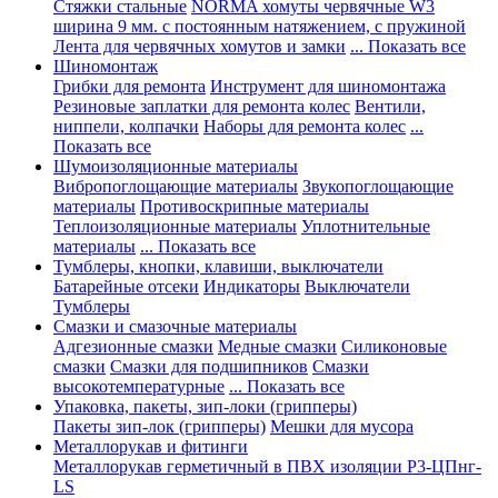
Стяжки стальные
NORMA хомуты червячные W3
ширина 9 мм. с постоянным натяжением, с пружиной
Лента для червячных хомутов и замки
... Показать все
Шиномонтаж
Грибки для ремонта
Инструмент для шиномонтажа
Резиновые заплатки для ремонта колес
Вентили,
ниппели, колпачки
Наборы для ремонта колес
...
Показать все
Шумоизоляционные материалы
Вибропоглощающие материалы
Звукопоглощающие
материалы
Противоскрипные материалы
Теплоизоляционные материалы
Уплотнительные
материалы
... Показать все
Тумблеры, кнопки, клавиши, выключатели
Батарейные отсеки
Индикаторы
Выключатели
Тумблеры
Смазки и смазочные материалы
Адгезионные смазки
Медные смазки
Силиконовые
смазки
Смазки для подшипников
Смазки
высокотемпературные
... Показать все
Упаковка, пакеты, зип-локи (грипперы)
Пакеты зип-лок (грипперы)
Мешки для мусора
Металлорукав и фитинги
Металлорукав герметичный в ПВХ изоляции Р3-ЦПнг-
LS