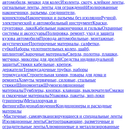
автомобиля, мешки для колес
Изолента, скотч, клейкие ленты,
сигнальные ленты, ленты для ограждений
Изолированные
наконечники, разъемы, соединители,
коннекторы
Наконечники и разъемы без изоляции
Ручной,
электрический и автомобильный инструмент
Краски,
грунтовки, лаки
Кабельные наконечники и гильзы
Охранные
системы и аксессуары
Полировка, ремонт, уход и защита
кузова автомобиля
Провода автомобильные, монтажные,
акустические
Протирочные материалы, салфетки,
губки
Наборы уплотнительных колец, шайб,
шплинтов
Сварочные материалы
Сверла, полотна, плашки,
метчики, миксеры для дрелей
Средства индивидуальной
защиты
Стяжки кабельные, крепеж,
держатели
Термоусадочные трубки, наборы
термоусадок
Строительная химия, товары для дома и
ремонта
Хомуты червячные, силовые, стальные
стяжки
Шиномонтаж
Шумоизоляционные
материалы
Тумблеры, кнопки, клавиши, выключатели
Смазки
и смазочные материалы
Упаковка, пакеты, зип-локи
(грипперы)
Металлорукав и
фитинги
Видеонаблюдение
Кондиционеры и расходные
материлы
-
Мастичные, самовулканизирующиеся и специальные ленты
Изоляционные ленты
Светоотражающие, разметочные и
оградительные ленты
Алюминиевые и металлизированные