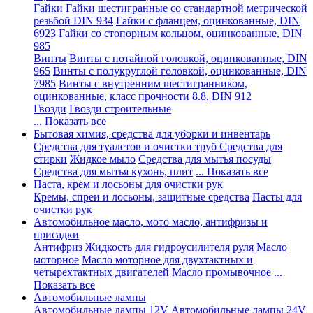
Гайки
Гайки шестигранные со стандартной метрической
резьбой DIN 934
Гайки с фланцем, оцинкованные, DIN
6923
Гайки со стопорным кольцом, оцинкованные, DIN
985
Винты
Винты с потайной головкой, оцинкованные, DIN
965
Винты с полукруглой головкой, оцинкованные, DIN
7985
Винты с внутренним шестигранником,
оцинкованные, класс прочности 8.8, DIN 912
Гвозди
Гвозди строительные
... Показать все
Бытовая химия, средства для уборки и инвентарь
Средства для туалетов и очистки труб
Средства для
стирки
Жидкое мыло
Средства для мытья посуды
Средства для мытья кухонь, плит
... Показать все
Паста, крем и лосьоны для очистки рук
Кремы, спреи и лосьоны, защитные средства
Пасты для
очистки рук
Автомобильное масло, мото масло, антифризы и
присадки
Антифриз
Жидкость для гидроусилителя руля
Масло
моторное
Масло моторное для двухтактных и
четырехтактных двигателей
Масло промывочное
...
Показать все
Автомобильные лампы
Автомобильные лампы 12V
Автомобильные лампы 24V