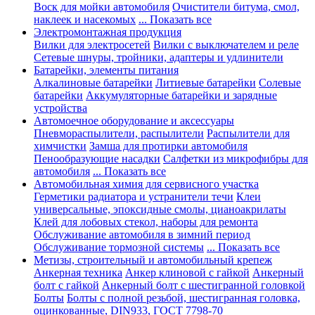
Воск для мойки автомобиля
Очистители битума, смол,
наклеек и насекомых
... Показать все
Электромонтажная продукция
Вилки для электросетей
Вилки с выключателем и реле
Сетевые шнуры, тройники, адаптеры и удлинители
Батарейки, элементы питания
Алкалиновые батарейки
Литиевые батарейки
Солевые
батарейки
Аккумуляторные батарейки и зарядные
устройства
Автомоечное оборудование и аксессуары
Пневмораспылители, распылители
Распылители для
химчистки
Замша для протирки автомобиля
Пенообразующие насадки
Салфетки из микрофибры для
автомобиля
... Показать все
Автомобильная химия для сервисного участка
Герметики радиатора и устранители течи
Клеи
универсальные, эпоксидные смолы, цианоакрилаты
Клей для лобовых стекол, наборы для ремонта
Обслуживание автомобиля в зимний период
Обслуживание тормозной системы
... Показать все
Метизы, строительный и автомобильный крепеж
Анкерная техника
Анкер клиновой с гайкой
Анкерный
болт с гайкой
Анкерный болт с шестигранной головкой
Болты
Болты с полной резьбой, шестигранная головка,
оцинкованные, DIN933, ГОСТ 7798-70