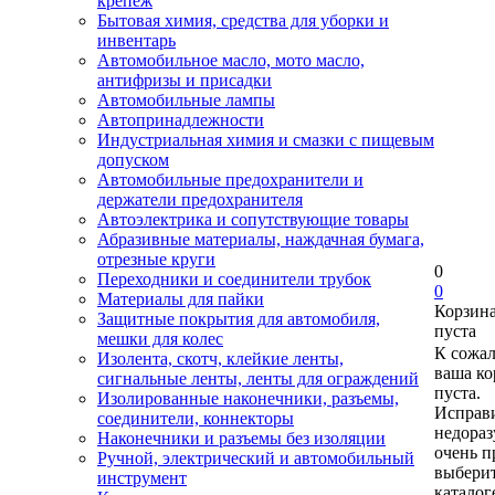
крепеж
Бытовая химия, средства для уборки и
инвентарь
Автомобильное масло, мото масло,
антифризы и присадки
Автомобильные лампы
Автопринадлежности
Индустриальная химия и смазки с пищевым
допуском
Автомобильные предохранители и
держатели предохранителя
Автоэлектрика и сопутствующие товары
Абразивные материалы, наждачная бумага,
отрезные круги
0
Переходники и соединители трубок
0
Материалы для пайки
Корзин
Защитные покрытия для автомобиля,
пуста
мешки для колес
К сожа
Изолента, скотч, клейкие ленты,
ваша ко
сигнальные ленты, ленты для ограждений
пуста.
Изолированные наконечники, разъемы,
Исправи
соединители, коннекторы
недора
Наконечники и разъемы без изоляции
очень п
Ручной, электрический и автомобильный
выберит
инструмент
каталог