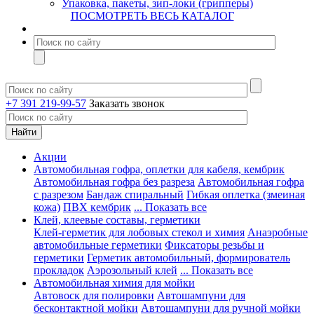
Упаковка, пакеты, зип-локи (грипперы)
ПОСМОТРЕТЬ ВЕСЬ КАТАЛОГ
+7 391 219-99-57
Заказать звонок
Акции
Автомобильная гофра, оплетки для кабеля, кембрик
Автомобильная гофра без разреза
Автомобильная гофра
с разрезом
Бандаж спиральный
Гибкая оплетка (змеиная
кожа)
ПВХ кембрик
... Показать все
Клей, клеевые составы, герметики
Клей-герметик для лобовых стекол и химия
Анаэробные
автомобильные герметики
Фиксаторы резьбы и
герметики
Герметик автомобильный, формирователь
прокладок
Аэрозольный клей
... Показать все
Автомобильная химия для мойки
Автовоск для полировки
Автошампуни для
бесконтактной мойки
Автошампуни для ручной мойки