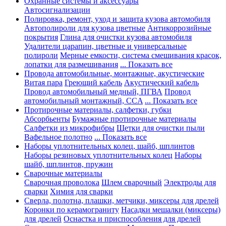
Охранные системы и аксессуары
Автосигнализации
Полировка, ремонт, уход и защита кузова автомобиля
Автополироли для кузова цветные
Антикоррозийные
покрытия
Глина для очистки кузова автомобиля
Удалители царапин, цветные и универсальные
полироли
Мерные емкости, система смешивания красок,
лопатки для размешивания
... Показать все
Провода автомобильные, монтажные, акустические
Витая пара
Греющий кабель
Акустический кабель
Провод автомобильный медный, ПГВА
Провод
автомобильный монтажный, CCA
... Показать все
Протирочные материалы, салфетки, губки
Абсорбьенты
Бумажные протирочные материалы
Салфетки из микрофибры
Щетки для очистки пыли
Вафельное полотно
... Показать все
Наборы уплотнительных колец, шайб, шплинтов
Наборы резиновых уплотнительных колец
Наборы
шайб, шплинтов, пружин
Сварочные материалы
Сварочная проволока
Шлем сварочный
Электроды для
сварки
Химия для сварки
Сверла, полотна, плашки, метчики, миксеры для дрелей
Коронки по керамограниту
Насадки мешалки (миксеры)
для дрелей
Оснастка и приспособления для дрелей