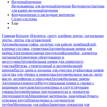
Видеонаблюдение
Видеокамеры для видеонаблюдения
Видеорегистраторы
для камер видеонаблюдения
Кондиционеры и расходные материлы
Сплит-системы
Еще
Главная
-
Каталог
-
Изолента, скотч, клейкие ленты, сигнальные
ленты, ленты для ограждений
Автомобильная гофра, оплетки для кабеля, кембрик
Клей,
клеевые составы, герметики
Автомобильная химия для
мойки
Электромонтажная продукция
Батарейки, элементы
питания
Автомоечное оборудование и
аксессуары
Автомобильная химия для сервисного
участка
Метизы, строительный и автомобильный
крепеж
Паста, крем и лосьоны для очистки рук
Бытовая химия,
средства для уборки и инвентарь
Автомобильное масло, мото
масло, антифризы и присадки
Автомобильные лампы
Автопринадлежности
Индустриальная химия и смазки с
пищевым допуском
Автоэлектрика и сопутствующие
товары
Автомобильные предохранители и держатели
предохранителя
Абразивные материалы, наждачная бумага,
отрезные круги
Переходники и соединители
трубок
Материалы для пайки
Защитные покрытия для