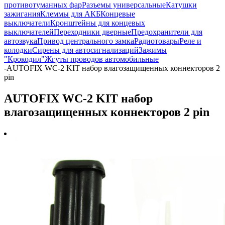
противотуманных фар
Разъемы универсальные
Катушки
зажигания
Клеммы для АКБ
Концевые
выключатели
Кронштейны для концевых
выключателей
Переходники дверные
Предохранители для
автозвука
Привод центрального замка
Радиотовары
Реле и
колодки
Сирены для автосигнализаций
Зажимы
"Крокодил"
Жгуты проводов автомобильные
-
AUTOFIX WC-2 KIT набор влагозащищенных коннекторов 2
pin
AUTOFIX WC-2 KIT набор
влагозащищенных коннекторов 2 pin