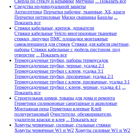
Сверла по стеклу и керамике
Метчики
... Показать все
Средства индивидуальной защиты
Антисептики
Перчатки рабочие, тканевые, ХБ, краги
Перчатки нитриловые
Маски сварщика
Бахилы
...
Показать все
Стяжки кабельные, крепеж, держатели
Стяжки кабельные
Velcro многоразовые тканевые
стяжки, липучки
ПМС площадки монтажные
самоклеющиеся для стяжек
Стяжки для кабеля цветные,
наборы
Стяжки кабельные с дюбель пистоном, под
отверстие
... Показать все
Термоусадочные трубки, наборы термоусадок
Термоусадочные трубки, черные, усадка 2:1
Термоусадочные трубки с клеем, усадка 3:1
Термоусадочные трубки, прозрачные, усадка 2:1
Термоусадочные трубки с клеем, прозрачные, усадка 3:1
Термоусадочные трубки с клеем, черные, усадка 4:1
...
Показать все
Строительная химия, товары для дома и ремонта
Герметики силиконовые санитарные и акриловые
Монтажная пена
Герметики клеевые
Клей
полиуретановый
Очистители, обезжириватели,
удалители краски и клея
... Показать все
Хомуты червячные, силовые, стальные стяжки
Хомуты червячные W1 и W2
Хомуты силовые W1 и W2