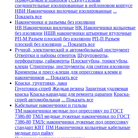
соединительные изолированные в нейлоновом корпусе
НВИ Наконечники вилочные изолированные
...
Показать все
Наконечники и разъемы без изоляции
НВ Наконечники вилочные
НК Наконечники кольцевые
без изоляции
НШВ наконечники штыревые втулочные
РП-М Разъем плоский без изоляции
РП-П Разъем
плоский без изоляции
... Показать все
Ручной, электрический и автомобильный инструмент
Отвертки и наборы отверток
Шуруповерты,
перфораторы, гайковерты
Плоскогубцы, тонкогубцы,
клещи
Стрипперы, инструменты для снятия изоляции
Кримперы и пресс-клещи для опрессовки клемм и
наконечников
... Показать все
Краски, грунтовки, лаки
Грунтовки-спрей
Жидкая резина
Защитная удаляемая
краска
Краска-карандаш для ремонта царапин
Краска-
спрей автомобильная
... Показать все
Кабельные наконечники и гильзы
ТМ наконечники медные под опрессовку по ГОСТ
7386-80
ТМЛ медные луженые наконечники по ГОСТ
7386-80
ТМЛс наконечники луженые под опрессовку
стандарт КВТ
ПМ Наконечники кольцевые кабельные
медные под пайку