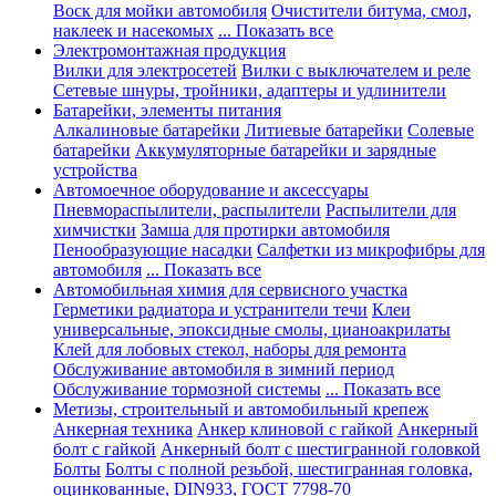
Воск для мойки автомобиля
Очистители битума, смол,
наклеек и насекомых
... Показать все
Электромонтажная продукция
Вилки для электросетей
Вилки с выключателем и реле
Сетевые шнуры, тройники, адаптеры и удлинители
Батарейки, элементы питания
Алкалиновые батарейки
Литиевые батарейки
Солевые
батарейки
Аккумуляторные батарейки и зарядные
устройства
Автомоечное оборудование и аксессуары
Пневмораспылители, распылители
Распылители для
химчистки
Замша для протирки автомобиля
Пенообразующие насадки
Салфетки из микрофибры для
автомобиля
... Показать все
Автомобильная химия для сервисного участка
Герметики радиатора и устранители течи
Клеи
универсальные, эпоксидные смолы, цианоакрилаты
Клей для лобовых стекол, наборы для ремонта
Обслуживание автомобиля в зимний период
Обслуживание тормозной системы
... Показать все
Метизы, строительный и автомобильный крепеж
Анкерная техника
Анкер клиновой с гайкой
Анкерный
болт с гайкой
Анкерный болт с шестигранной головкой
Болты
Болты с полной резьбой, шестигранная головка,
оцинкованные, DIN933, ГОСТ 7798-70