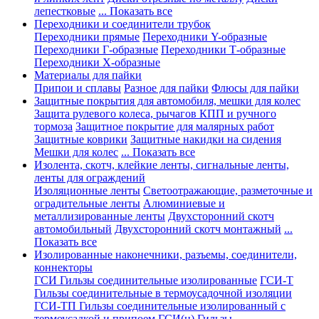
лепестковые
... Показать все
Переходники и соединители трубок
Переходники прямые
Переходники Y-образные
Переходники Г-образные
Переходники Т-образные
Переходники Х-образные
Материалы для пайки
Припои и сплавы
Разное для пайки
Флюсы для пайки
Защитные покрытия для автомобиля, мешки для колес
Защита рулевого колеса, рычагов КПП и ручного
тормоза
Защитное покрытие для малярных работ
Защитные коврики
Защитные накидки на сидения
Мешки для колес
... Показать все
Изолента, скотч, клейкие ленты, сигнальные ленты,
ленты для ограждений
Изоляционные ленты
Светоотражающие, разметочные и
оградительные ленты
Алюминиевые и
металлизированные ленты
Двухсторонний скотч
автомобильный
Двухсторонний скотч монтажный
...
Показать все
Изолированные наконечники, разъемы, соединители,
коннекторы
ГСИ Гильзы соединительные изолированные
ГСИ-Т
Гильзы соединительные в термоусадочной изоляции
ГСИ-ТП Гильзы соединительные изолированный с
термоусадкой и припоем
ГСИ(н) Гильзы