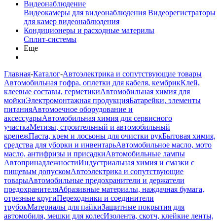
Видеонаблюдение
Видеокамеры для видеонаблюдения
Видеорегистраторы
для камер видеонаблюдения
Кондиционеры и расходные материлы
Сплит-системы
Еще
Главная
-
Каталог
-
Автоэлектрика и сопутствующие товары
Автомобильная гофра, оплетки для кабеля, кембрик
Клей,
клеевые составы, герметики
Автомобильная химия для
мойки
Электромонтажная продукция
Батарейки, элементы
питания
Автомоечное оборудование и
аксессуары
Автомобильная химия для сервисного
участка
Метизы, строительный и автомобильный
крепеж
Паста, крем и лосьоны для очистки рук
Бытовая химия,
средства для уборки и инвентарь
Автомобильное масло, мото
масло, антифризы и присадки
Автомобильные лампы
Автопринадлежности
Индустриальная химия и смазки с
пищевым допуском
Автоэлектрика и сопутствующие
товары
Автомобильные предохранители и держатели
предохранителя
Абразивные материалы, наждачная бумага,
отрезные круги
Переходники и соединители
трубок
Материалы для пайки
Защитные покрытия для
автомобиля, мешки для колес
Изолента, скотч, клейкие ленты,