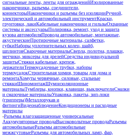
сигнальные ленты, ленты для ограждений
Изолированные
наконечники, разъемы, соединители,
коннекторы
Наконечники и разъемы без изоляции
Ручной,
электрический и автомобильный инструмент
Краски,
грунтовки, лаки
Кабельные наконечники и гильзы
Охранные
системы и аксессуары
Полировка, ремонт, уход и защита
кузова автомобиля
Провода автомобильные, монтажные,
акустические
Протирочные материалы, салфетки,
губки
Наборы уплотнительных колец, шайб,
шплинтов
Сварочные материалы
Сверла, полотна, плашки,
метчики, миксеры для дрелей
Средства индивидуальной
защиты
Стяжки кабельные, крепеж,
держатели
Термоусадочные трубки, наборы
термоусадок
Строительная химия, товары для дома и
ремонта
Хомуты червячные, силовые, стальные
стяжки
Шиномонтаж
Шумоизоляционные
материалы
Тумблеры, кнопки, клавиши, выключатели
Смазки
и смазочные материалы
Упаковка, пакеты, зип-локи
(грипперы)
Металлорукав и
фитинги
Видеонаблюдение
Кондиционеры и расходные
материлы
-
Разъемы влагозащищенные универсальные
Аккумуляторные провода
Высоковольтные провода
Разъемы
автомобильные
Разъемы автомобильные
межжгутовые
Разъемы для автомобильных ламп, фар,