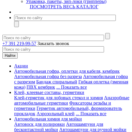
Упаковка, пакеты, зип-локи (грипперы)
ПОСМОТРЕТЬ ВЕСЬ КАТАЛОГ
+7 391 219-99-57
Заказать звонок
Акции
Автомобильная гофра, оплетки для кабеля, кембрик
Автомобильная гофра без разреза
Автомобильная гофра
с разрезом
Бандаж спиральный
Гибкая оплетка (змеиная
кожа)
ПВХ кембрик
... Показать все
Клей, клеевые составы, герметики
Клей-герметик для лобовых стекол и химия
Анаэробные
автомобильные герметики
Фиксаторы резьбы и
герметики
Герметик автомобильный, формирователь
прокладок
Аэрозольный клей
... Показать все
Автомобильная химия для мойки
Автовоск для полировки
Автошампуни для
бесконтактной мойки
Автошампуни для ручной мойки