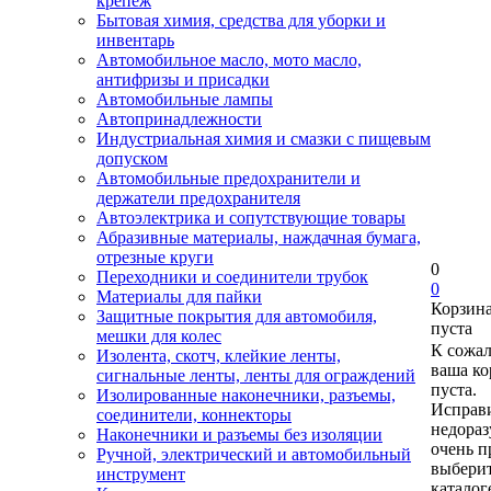
крепеж
Бытовая химия, средства для уборки и
инвентарь
Автомобильное масло, мото масло,
антифризы и присадки
Автомобильные лампы
Автопринадлежности
Индустриальная химия и смазки с пищевым
допуском
Автомобильные предохранители и
держатели предохранителя
Автоэлектрика и сопутствующие товары
Абразивные материалы, наждачная бумага,
отрезные круги
0
Переходники и соединители трубок
0
Материалы для пайки
Корзин
Защитные покрытия для автомобиля,
пуста
мешки для колес
К сожа
Изолента, скотч, клейкие ленты,
ваша ко
сигнальные ленты, ленты для ограждений
пуста.
Изолированные наконечники, разъемы,
Исправи
соединители, коннекторы
недора
Наконечники и разъемы без изоляции
очень п
Ручной, электрический и автомобильный
выберит
инструмент
каталог