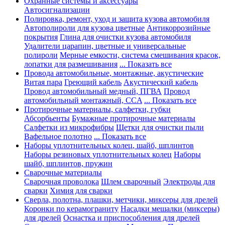
Охранные системы и аксессуары
Автосигнализации
Полировка, ремонт, уход и защита кузова автомобиля
Автополироли для кузова цветные
Антикоррозийные
покрытия
Глина для очистки кузова автомобиля
Удалители царапин, цветные и универсальные
полироли
Мерные емкости, система смешивания красок,
лопатки для размешивания
... Показать все
Провода автомобильные, монтажные, акустические
Витая пара
Греющий кабель
Акустический кабель
Провод автомобильный медный, ПГВА
Провод
автомобильный монтажный, CCA
... Показать все
Протирочные материалы, салфетки, губки
Абсорбьенты
Бумажные протирочные материалы
Салфетки из микрофибры
Щетки для очистки пыли
Вафельное полотно
... Показать все
Наборы уплотнительных колец, шайб, шплинтов
Наборы резиновых уплотнительных колец
Наборы
шайб, шплинтов, пружин
Сварочные материалы
Сварочная проволока
Шлем сварочный
Электроды для
сварки
Химия для сварки
Сверла, полотна, плашки, метчики, миксеры для дрелей
Коронки по керамограниту
Насадки мешалки (миксеры)
для дрелей
Оснастка и приспособления для дрелей