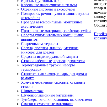
Краски, грунтовки, лаки
интере
Кабельные наконечники и гильзы
товар и
Охранные системы и аксессуары
нажмит
Полировка, ремонт, уход и защита кузова
кнопку
автомобиля
корзину
Провода автомобильные, монтажные,
Общая 
акустические
—
Протирочные материалы, салфетки, губки
Перейт
Наборы уплотнительных колец, шайб,
корзину
шплинтов
Сварочные материалы
Сверла, полотна, плашки, метчики,
миксеры для дрелей
Средства индивидуальной защиты
Стяжки кабельные, крепеж, держатели
Термоусадочные трубки, наборы
термоусадок
Строительная химия, товары для дома и
ремонта
Хомуты червячные, силовые, стальные
стяжки
Шиномонтаж
Шумоизоляционные материалы
Тумблеры, кнопки, клавиши, выключатели
Смазки и смазочные материалы