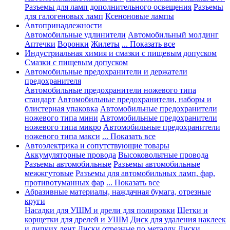
Разъемы для ламп дополнительного освещения
Разъемы
для галогеновых ламп
Ксеноновые лампы
Автопринадлежности
Автомобильные удлинители
Автомобильный молдинг
Аптечки
Воронки
Жилеты
... Показать все
Индустриальная химия и смазки с пищевым допуском
Смазки с пищевым допуском
Автомобильные предохранители и держатели
предохранителя
Автомобильные предохранители ножевого типа
стандарт
Автомобильные предохранители, наборы и
блистерная упаковка
Автомобильные предохранители
ножевого типа мини
Автомобильные предохранители
ножевого типа микро
Автомобильные предохранители
ножевого типа макси
... Показать все
Автоэлектрика и сопутствующие товары
Аккумуляторные провода
Высоковольтные провода
Разъемы автомобильные
Разъемы автомобильные
межжгутовые
Разъемы для автомобильных ламп, фар,
противотуманных фар
... Показать все
Абразивные материалы, наждачная бумага, отрезные
круги
Насадки для УШМ и дрели для полировки
Щетки и
корщетки для дрелей и УШМ
Диск для удаления наклеек
и липких лент
Диски отрезные по металлу
Диски