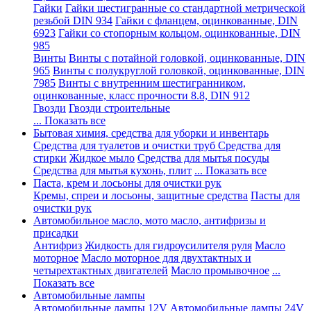
Гайки
Гайки шестигранные со стандартной метрической
резьбой DIN 934
Гайки с фланцем, оцинкованные, DIN
6923
Гайки со стопорным кольцом, оцинкованные, DIN
985
Винты
Винты с потайной головкой, оцинкованные, DIN
965
Винты с полукруглой головкой, оцинкованные, DIN
7985
Винты с внутренним шестигранником,
оцинкованные, класс прочности 8.8, DIN 912
Гвозди
Гвозди строительные
... Показать все
Бытовая химия, средства для уборки и инвентарь
Средства для туалетов и очистки труб
Средства для
стирки
Жидкое мыло
Средства для мытья посуды
Средства для мытья кухонь, плит
... Показать все
Паста, крем и лосьоны для очистки рук
Кремы, спреи и лосьоны, защитные средства
Пасты для
очистки рук
Автомобильное масло, мото масло, антифризы и
присадки
Антифриз
Жидкость для гидроусилителя руля
Масло
моторное
Масло моторное для двухтактных и
четырехтактных двигателей
Масло промывочное
...
Показать все
Автомобильные лампы
Автомобильные лампы 12V
Автомобильные лампы 24V