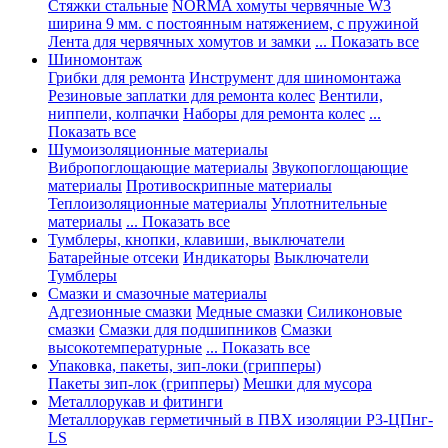
Стяжки стальные
NORMA хомуты червячные W3
ширина 9 мм. с постоянным натяжением, с пружиной
Лента для червячных хомутов и замки
... Показать все
Шиномонтаж
Грибки для ремонта
Инструмент для шиномонтажа
Резиновые заплатки для ремонта колес
Вентили,
ниппели, колпачки
Наборы для ремонта колес
...
Показать все
Шумоизоляционные материалы
Вибропоглощающие материалы
Звукопоглощающие
материалы
Противоскрипные материалы
Теплоизоляционные материалы
Уплотнительные
материалы
... Показать все
Тумблеры, кнопки, клавиши, выключатели
Батарейные отсеки
Индикаторы
Выключатели
Тумблеры
Смазки и смазочные материалы
Адгезионные смазки
Медные смазки
Силиконовые
смазки
Смазки для подшипников
Смазки
высокотемпературные
... Показать все
Упаковка, пакеты, зип-локи (грипперы)
Пакеты зип-лок (грипперы)
Мешки для мусора
Металлорукав и фитинги
Металлорукав герметичный в ПВХ изоляции Р3-ЦПнг-
LS