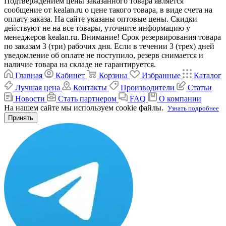
Подтверждением цены заказанного товара является
сообщение от kealan.ru о цене такого товара, в виде счета на
оплату заказа. На сайте указаны оптовые цены. Скидки
действуют не на все товары, уточните информацию у
менеджеров kealan.ru. Внимание! Срок резервирования товара
по заказам 3 (три) рабочих дня. Если в течении 3 (трех) дней
уведомление об оплате не поступило, резерв снимается и
наличие товара на складе не гарантируется.
Главная
Кабинет
Корзина
Избранные
Каталог
Лучшая цена
Контакты
Производители
Статьи
Новости
Стать партнером
FAQ
О компании
На нашем сайте мы используем cookie файлы.
Узнать подробнее
Принять