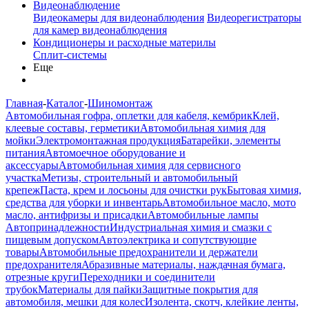
Видеонаблюдение
Видеокамеры для видеонаблюдения
Видеорегистраторы
для камер видеонаблюдения
Кондиционеры и расходные материлы
Сплит-системы
Еще
Главная
-
Каталог
-
Шиномонтаж
Автомобильная гофра, оплетки для кабеля, кембрик
Клей,
клеевые составы, герметики
Автомобильная химия для
мойки
Электромонтажная продукция
Батарейки, элементы
питания
Автомоечное оборудование и
аксессуары
Автомобильная химия для сервисного
участка
Метизы, строительный и автомобильный
крепеж
Паста, крем и лосьоны для очистки рук
Бытовая химия,
средства для уборки и инвентарь
Автомобильное масло, мото
масло, антифризы и присадки
Автомобильные лампы
Автопринадлежности
Индустриальная химия и смазки с
пищевым допуском
Автоэлектрика и сопутствующие
товары
Автомобильные предохранители и держатели
предохранителя
Абразивные материалы, наждачная бумага,
отрезные круги
Переходники и соединители
трубок
Материалы для пайки
Защитные покрытия для
автомобиля, мешки для колес
Изолента, скотч, клейкие ленты,