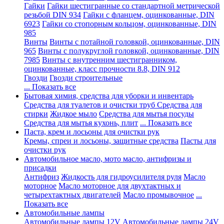
Гайки
Гайки шестигранные со стандартной метрической
резьбой DIN 934
Гайки с фланцем, оцинкованные, DIN
6923
Гайки со стопорным кольцом, оцинкованные, DIN
985
Винты
Винты с потайной головкой, оцинкованные, DIN
965
Винты с полукруглой головкой, оцинкованные, DIN
7985
Винты с внутренним шестигранником,
оцинкованные, класс прочности 8.8, DIN 912
Гвозди
Гвозди строительные
... Показать все
Бытовая химия, средства для уборки и инвентарь
Средства для туалетов и очистки труб
Средства для
стирки
Жидкое мыло
Средства для мытья посуды
Средства для мытья кухонь, плит
... Показать все
Паста, крем и лосьоны для очистки рук
Кремы, спреи и лосьоны, защитные средства
Пасты для
очистки рук
Автомобильное масло, мото масло, антифризы и
присадки
Антифриз
Жидкость для гидроусилителя руля
Масло
моторное
Масло моторное для двухтактных и
четырехтактных двигателей
Масло промывочное
...
Показать все
Автомобильные лампы
Автомобильные лампы 12V
Автомобильные лампы 24V