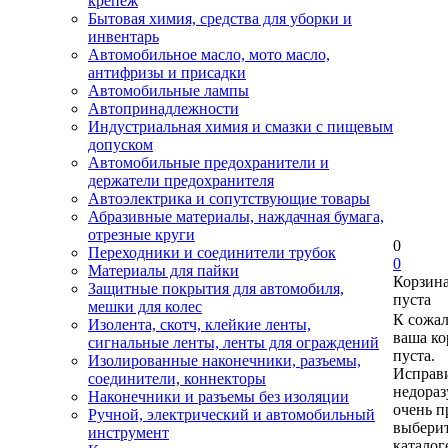
крепеж
Бытовая химия, средства для уборки и
инвентарь
Автомобильное масло, мото масло,
антифризы и присадки
Автомобильные лампы
Автопринадлежности
Индустриальная химия и смазки с пищевым
допуском
Автомобильные предохранители и
держатели предохранителя
Автоэлектрика и сопутствующие товары
Абразивные материалы, наждачная бумага,
отрезные круги
0
Переходники и соединители трубок
0
Материалы для пайки
Корзин
Защитные покрытия для автомобиля,
пуста
мешки для колес
К сожа
Изолента, скотч, клейкие ленты,
ваша ко
сигнальные ленты, ленты для ограждений
пуста.
Изолированные наконечники, разъемы,
Исправи
соединители, коннекторы
недора
Наконечники и разъемы без изоляции
очень п
Ручной, электрический и автомобильный
выберит
инструмент
каталог