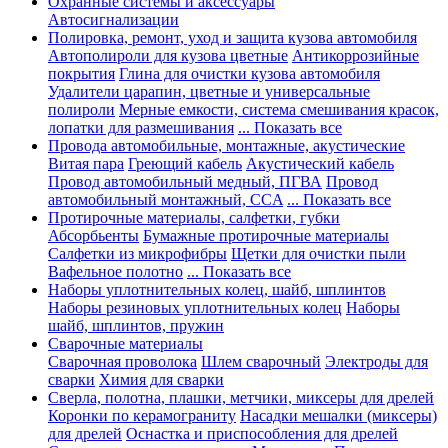
Охранные системы и аксессуары
Автосигнализации
Полировка, ремонт, уход и защита кузова автомобиля
Автополироли для кузова цветные
Антикоррозийные
покрытия
Глина для очистки кузова автомобиля
Удалители царапин, цветные и универсальные
полироли
Мерные емкости, система смешивания красок,
лопатки для размешивания
... Показать все
Провода автомобильные, монтажные, акустические
Витая пара
Греющий кабель
Акустический кабель
Провод автомобильный медный, ПГВА
Провод
автомобильный монтажный, CCA
... Показать все
Протирочные материалы, салфетки, губки
Абсорбьенты
Бумажные протирочные материалы
Салфетки из микрофибры
Щетки для очистки пыли
Вафельное полотно
... Показать все
Наборы уплотнительных колец, шайб, шплинтов
Наборы резиновых уплотнительных колец
Наборы
шайб, шплинтов, пружин
Сварочные материалы
Сварочная проволока
Шлем сварочный
Электроды для
сварки
Химия для сварки
Сверла, полотна, плашки, метчики, миксеры для дрелей
Коронки по керамограниту
Насадки мешалки (миксеры)
для дрелей
Оснастка и приспособления для дрелей