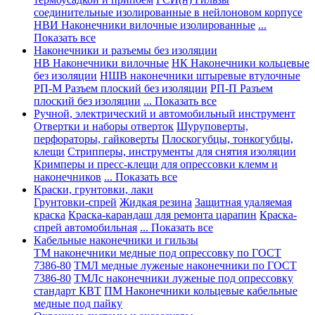
соединительные изолированные в нейлоновом корпусе
НВИ Наконечники вилочные изолированные
...
Показать все
Наконечники и разъемы без изоляции
НВ Наконечники вилочные
НК Наконечники кольцевые
без изоляции
НШВ наконечники штыревые втулочные
РП-М Разъем плоский без изоляции
РП-П Разъем
плоский без изоляции
... Показать все
Ручной, электрический и автомобильный инструмент
Отвертки и наборы отверток
Шуруповерты,
перфораторы, гайковерты
Плоскогубцы, тонкогубцы,
клещи
Стрипперы, инструменты для снятия изоляции
Кримперы и пресс-клещи для опрессовки клемм и
наконечников
... Показать все
Краски, грунтовки, лаки
Грунтовки-спрей
Жидкая резина
Защитная удаляемая
краска
Краска-карандаш для ремонта царапин
Краска-
спрей автомобильная
... Показать все
Кабельные наконечники и гильзы
ТМ наконечники медные под опрессовку по ГОСТ
7386-80
ТМЛ медные луженые наконечники по ГОСТ
7386-80
ТМЛс наконечники луженые под опрессовку
стандарт КВТ
ПМ Наконечники кольцевые кабельные
медные под пайку