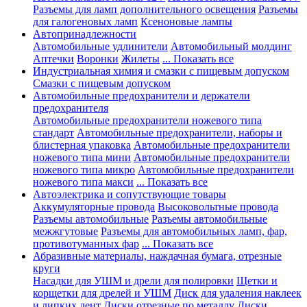
Разъемы для ламп дополнительного освещения
Разъемы
для галогеновых ламп
Ксеноновые лампы
Автопринадлежности
Автомобильные удлинители
Автомобильный молдинг
Аптечки
Воронки
Жилеты
... Показать все
Индустриальная химия и смазки с пищевым допуском
Смазки с пищевым допуском
Автомобильные предохранители и держатели
предохранителя
Автомобильные предохранители ножевого типа
стандарт
Автомобильные предохранители, наборы и
блистерная упаковка
Автомобильные предохранители
ножевого типа мини
Автомобильные предохранители
ножевого типа микро
Автомобильные предохранители
ножевого типа макси
... Показать все
Автоэлектрика и сопутствующие товары
Аккумуляторные провода
Высоковольтные провода
Разъемы автомобильные
Разъемы автомобильные
межжгутовые
Разъемы для автомобильных ламп, фар,
противотуманных фар
... Показать все
Абразивные материалы, наждачная бумага, отрезные
круги
Насадки для УШМ и дрели для полировки
Щетки и
корщетки для дрелей и УШМ
Диск для удаления наклеек
и липких лент
Диски отрезные по металлу
Диски