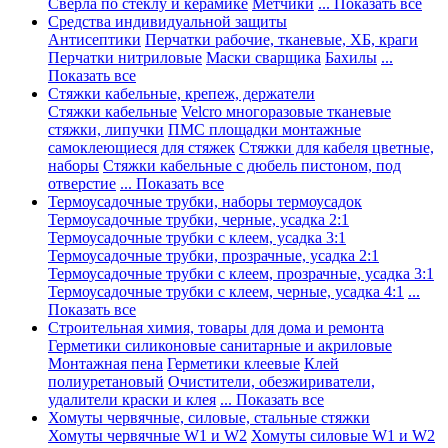
Сверла по стеклу и керамике
Метчики
... Показать все
Средства индивидуальной защиты
Антисептики
Перчатки рабочие, тканевые, ХБ, краги
Перчатки нитриловые
Маски сварщика
Бахилы
...
Показать все
Стяжки кабельные, крепеж, держатели
Стяжки кабельные
Velcro многоразовые тканевые
стяжки, липучки
ПМС площадки монтажные
самоклеющиеся для стяжек
Стяжки для кабеля цветные,
наборы
Стяжки кабельные с дюбель пистоном, под
отверстие
... Показать все
Термоусадочные трубки, наборы термоусадок
Термоусадочные трубки, черные, усадка 2:1
Термоусадочные трубки с клеем, усадка 3:1
Термоусадочные трубки, прозрачные, усадка 2:1
Термоусадочные трубки с клеем, прозрачные, усадка 3:1
Термоусадочные трубки с клеем, черные, усадка 4:1
...
Показать все
Строительная химия, товары для дома и ремонта
Герметики силиконовые санитарные и акриловые
Монтажная пена
Герметики клеевые
Клей
полиуретановый
Очистители, обезжириватели,
удалители краски и клея
... Показать все
Хомуты червячные, силовые, стальные стяжки
Хомуты червячные W1 и W2
Хомуты силовые W1 и W2