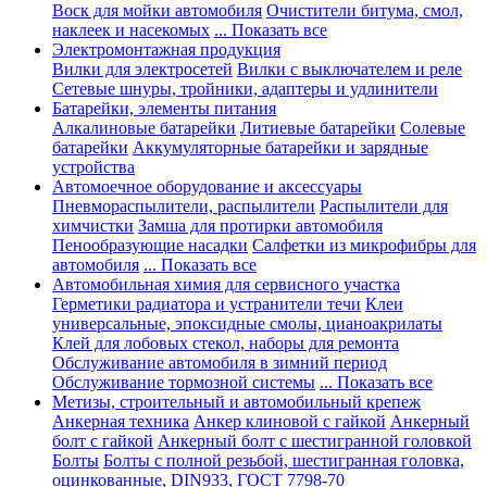
Воск для мойки автомобиля
Очистители битума, смол,
наклеек и насекомых
... Показать все
Электромонтажная продукция
Вилки для электросетей
Вилки с выключателем и реле
Сетевые шнуры, тройники, адаптеры и удлинители
Батарейки, элементы питания
Алкалиновые батарейки
Литиевые батарейки
Солевые
батарейки
Аккумуляторные батарейки и зарядные
устройства
Автомоечное оборудование и аксессуары
Пневмораспылители, распылители
Распылители для
химчистки
Замша для протирки автомобиля
Пенообразующие насадки
Салфетки из микрофибры для
автомобиля
... Показать все
Автомобильная химия для сервисного участка
Герметики радиатора и устранители течи
Клеи
универсальные, эпоксидные смолы, цианоакрилаты
Клей для лобовых стекол, наборы для ремонта
Обслуживание автомобиля в зимний период
Обслуживание тормозной системы
... Показать все
Метизы, строительный и автомобильный крепеж
Анкерная техника
Анкер клиновой с гайкой
Анкерный
болт с гайкой
Анкерный болт с шестигранной головкой
Болты
Болты с полной резьбой, шестигранная головка,
оцинкованные, DIN933, ГОСТ 7798-70