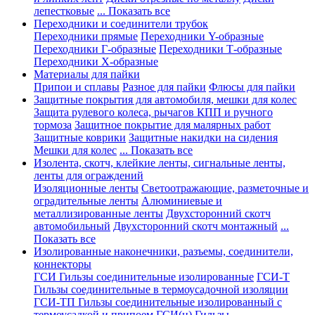
лепестковые
... Показать все
Переходники и соединители трубок
Переходники прямые
Переходники Y-образные
Переходники Г-образные
Переходники Т-образные
Переходники Х-образные
Материалы для пайки
Припои и сплавы
Разное для пайки
Флюсы для пайки
Защитные покрытия для автомобиля, мешки для колес
Защита рулевого колеса, рычагов КПП и ручного
тормоза
Защитное покрытие для малярных работ
Защитные коврики
Защитные накидки на сидения
Мешки для колес
... Показать все
Изолента, скотч, клейкие ленты, сигнальные ленты,
ленты для ограждений
Изоляционные ленты
Светоотражающие, разметочные и
оградительные ленты
Алюминиевые и
металлизированные ленты
Двухсторонний скотч
автомобильный
Двухсторонний скотч монтажный
...
Показать все
Изолированные наконечники, разъемы, соединители,
коннекторы
ГСИ Гильзы соединительные изолированные
ГСИ-Т
Гильзы соединительные в термоусадочной изоляции
ГСИ-ТП Гильзы соединительные изолированный с
термоусадкой и припоем
ГСИ(н) Гильзы