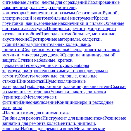
сигнальные ленты, ленты для ограждений
Изолированные
наконечники, разъемы, соединители,
коннекторы
Наконечники и разъемы без изоляции
Ручной,
электрический и автомобильный инструмент
Краски,
грунтовки, лаки
Кабельные наконечники и гильзы
Охранные
системы и аксессуары
Полировка, ремонт, уход и защита
кузова автомобиля
Провода автомобильные, монтажные,
акустические
Протирочные материалы, салфетки,
губки
Наборы уплотнительных колец, шайб,
шплинтов
Сварочные материалы
Сверла, полотна, плашки,
метчики, миксеры для дрелей
Средства индивидуальной
защиты
Стяжки кабельные, крепеж,
держатели
Термоусадочные трубки, наборы
термоусадок
Строительная химия, товары для дома и
ремонта
Хомуты червячные, силовые, стальные
стяжки
Шиномонтаж
Шумоизоляционные
материалы
Тумблеры, кнопки, клавиши, выключатели
Смазки
и смазочные материалы
Упаковка, пакеты, зип-локи
(грипперы)
Металлорукав и
фитинги
Видеонаблюдение
Кондиционеры и расходные
материлы
-
Паста и химия для шиномонтажа
Грибки для ремонта
Инструмент для шиномонтажа
Резиновые
заплатки для ремонта колес
Вентили, ниппели,
колпачки
Наборы для ремонта колес
Металлические