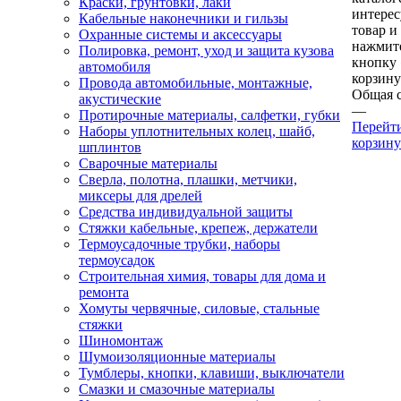
Краски, грунтовки, лаки
интере
Кабельные наконечники и гильзы
товар и
Охранные системы и аксессуары
нажмит
Полировка, ремонт, уход и защита кузова
кнопку
автомобиля
корзину
Провода автомобильные, монтажные,
Общая 
акустические
—
Протирочные материалы, салфетки, губки
Перейт
Наборы уплотнительных колец, шайб,
корзину
шплинтов
Сварочные материалы
Сверла, полотна, плашки, метчики,
миксеры для дрелей
Средства индивидуальной защиты
Стяжки кабельные, крепеж, держатели
Термоусадочные трубки, наборы
термоусадок
Строительная химия, товары для дома и
ремонта
Хомуты червячные, силовые, стальные
стяжки
Шиномонтаж
Шумоизоляционные материалы
Тумблеры, кнопки, клавиши, выключатели
Смазки и смазочные материалы