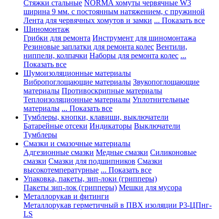
Стяжки стальные
NORMA хомуты червячные W3
ширина 9 мм. с постоянным натяжением, с пружиной
Лента для червячных хомутов и замки
... Показать все
Шиномонтаж
Грибки для ремонта
Инструмент для шиномонтажа
Резиновые заплатки для ремонта колес
Вентили,
ниппели, колпачки
Наборы для ремонта колес
...
Показать все
Шумоизоляционные материалы
Вибропоглощающие материалы
Звукопоглощающие
материалы
Противоскрипные материалы
Теплоизоляционные материалы
Уплотнительные
материалы
... Показать все
Тумблеры, кнопки, клавиши, выключатели
Батарейные отсеки
Индикаторы
Выключатели
Тумблеры
Смазки и смазочные материалы
Адгезионные смазки
Медные смазки
Силиконовые
смазки
Смазки для подшипников
Смазки
высокотемпературные
... Показать все
Упаковка, пакеты, зип-локи (грипперы)
Пакеты зип-лок (грипперы)
Мешки для мусора
Металлорукав и фитинги
Металлорукав герметичный в ПВХ изоляции Р3-ЦПнг-
LS