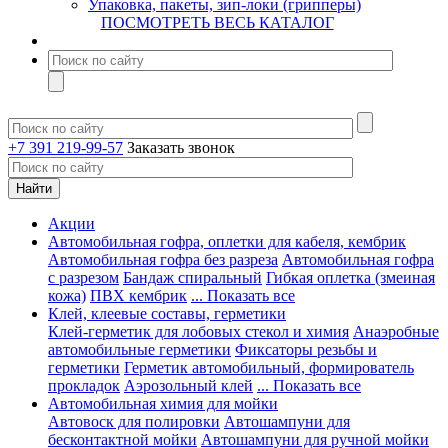
Упаковка, пакеты, зип-локи (грипперы)
ПОСМОТРЕТЬ ВЕСЬ КАТАЛОГ
+7 391 219-99-57
Заказать звонок
Акции
Автомобильная гофра, оплетки для кабеля, кембрик
Автомобильная гофра без разреза
Автомобильная гофра
с разрезом
Бандаж спиральный
Гибкая оплетка (змеиная
кожа)
ПВХ кембрик
... Показать все
Клей, клеевые составы, герметики
Клей-герметик для лобовых стекол и химия
Анаэробные
автомобильные герметики
Фиксаторы резьбы и
герметики
Герметик автомобильный, формирователь
прокладок
Аэрозольный клей
... Показать все
Автомобильная химия для мойки
Автовоск для полировки
Автошампуни для
бесконтактной мойки
Автошампуни для ручной мойки