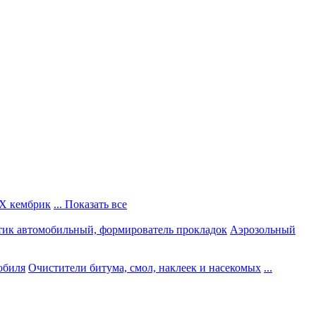
Х кембрик
... Показать все
тик автомобильный, формирователь прокладок
Аэрозольный
обиля
Очистители битума, смол, наклеек и насекомых
...