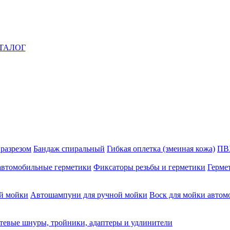
ТАЛОГ
 разрезом
Бандаж спиральный
Гибкая оплетка (змеиная кожа)
ПВ
автомобильные герметики
Фиксаторы резьбы и герметики
Герме
й мойки
Автошампуни для ручной мойки
Воск для мойки автом
тевые шнуры, тройники, адаптеры и удлинители