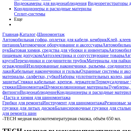
Видеокамеры для видеонаблюдения
Видеорегистраторы 
Кондиционеры и расходные материлы
Сплит-системы
Еще
Главная
-
Каталог
-
Шиномонтаж
Автомобильная гофра, оплетки для кабеля, кембрик
Клей, клеев
питания
Автомоечное оборудование и аксессуары
Автомобильна
рук
Бытовая химия, средства для уборки и инвентарь
Автомобиль
пищевым допуском
Автоэлектрика и сопутствующие товары
Ав
круги
Переходники и соединители трубок
Материалы для пайки
ограждений
Изолированные наконечники, разъемы, соединител
лаки
Кабельные наконечники и гильзы
Охранные системы и акс
материалы, салфетки, губки
Наборы уплотнительных колец, ша
защиты
Стяжки кабельные, крепеж, держатели
Термоусадочные 
стяжки
Шиномонтаж
Шумоизоляционные материалы
Тумблеры,
фитинги
Видеонаблюдение
Кондиционеры и расходные матери
-
Паста и химия для шиномонтажа
Грибки для ремонта
Инструмент для шиномонтажа
Резиновые за
грузики для литых дисков
Балансировочные грузики для стальн
для ремонта шин
-
TECH медная высокотемпературная смазка, объём 650 мл.
TECH медная высокотемпературная смаз