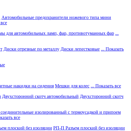
а
Автомобильные предохранители ножевого типа мини
 все
мы для автомобильных ламп, фар, противотуманных фар
...
нт
Диски отрезные по металлу
Диски лепестковые
... Показать
ные
итные накидки на сидения
Мешки для колес
... Показать все
ы
Двухсторонний скотч автомобильный
Двухсторонний скотч
соединительные изолированный с термоусадкой и припоем
оказать все
ъем плоский без изоляции
РП-П Разъем плоский без изоляции