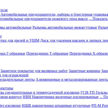
теля
Автомобильные предохранители, наборы и блистерная упаковк
втомобильные предохранители ножевого типа макси
... Показать
емы автомобильные
Разъемы автомобильные межжгутовые
Разъе
и
етки для дрелей и УШМ
Диск для удаления наклеек и липких ле
ики Г-образные
Переходники Т-образные
Переходники Х-образ
Защитное покрытие для малярных работ
Защитные коврики
Защ
ы для ограждений
оградительные ленты
Алюминиевые и металлизированные лент
ннекторы
зы соединительные в термоусадочной изоляции
ГСИ-ТП Гильзы 
овом корпусе
НВИ Наконечники вилочные изолированные
... П
ез изоляции
НШВ наконечники штыревые втулочные
РП-М Раз