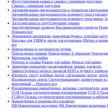
Индустриальная химия и смазки с пищевым допуском
Смазки с пищевым допуском
Автомобильные предохранители и держатели предохрани
Автомобильные предохранители ножевого типа стандарт
Автомобильные предохранители ножевого типа микро
А
Автоэлектрика и сопутствующие товары
Аккумуляторные провода
Высоковольтные провода
Разъ
Показать все
Абразивные материалы, наждачная бумага, отрезные круг
Насадки для УШМ и дрели для полировки
Щетки и корщ
все
Переходники и соединители трубок
Переходники прямые
Переходники Y-образные
Переходн
Материалы для пайки
Припои и сплавы
Разное для пайки
Флюсы для пайки
Защитные покрытия для автомобиля, мешки для колес
Защита рулевого колеса, рычагов КПП и ручного тормоза
Изолента, скотч, клейкие ленты, сигнальные ленты, лент
Изоляционные ленты
Светоотражающие, разметочные и 
монтажный
... Показать все
Изолированные наконечники, разъемы, соединители, ко
ГСИ Гильзы соединительные изолированные
ГСИ-Т Гиль
ГСИ(н) Гильзы соединительные изолированные в нейлон
Наконечники и разъемы без изоляции
НВ Наконечники вилочные
НК Наконечники кольцевые б