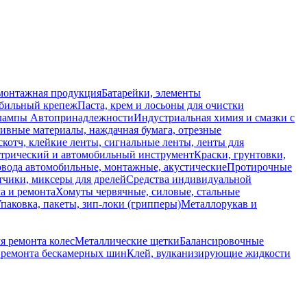
монтажная продукция
Батарейки, элементы
обильный крепеж
Паста, крем и лосьоны для очистки
 лампы
Автопринадлежности
Индустриальная химия и смазки с
ивные материалы, наждачная бумага, отрезные
скотч, клейкие ленты, сигнальные ленты, ленты для
ктрический и автомобильный инструмент
Краски, грунтовки,
вода автомобильные, монтажные, акустические
Протирочные
тчики, миксеры для дрелей
Средства индивидуальной
а и ремонта
Хомуты червячные, силовые, стальные
паковка, пакеты, зип-локи (грипперы)
Металлорукав и
я ремонта колес
Металлические щетки
Балансировочные
ремонта бескамерных шин
Клей, вулканизирующие жидкости