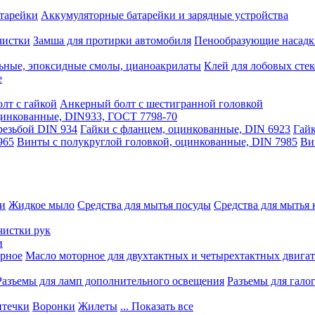
тарейки
Аккумуляторные батарейки и зарядные устройства
чистки
Замша для протирки автомобиля
Пенообразующие насадк
ьные, эпоксидные смолы, цианоакрилаты
Клей для лобовых стек
е
лт с гайкой
Анкерный болт с шестигранной головкой
оцинкованные, DIN933, ГОСТ 7798-70
резьбой DIN 934
Гайки с фланцем, оцинкованные, DIN 6923
Гайк
965
Винты с полукруглой головкой, оцинкованные, DIN 7985
Ви
ки
Жидкое мыло
Средства для мытья посуды
Средства для мытья 
чистки рук
и
рное
Масло моторное для двухтактных и четырехтактных двига
Разъемы для ламп дополнительного освещения
Разъемы для гало
течки
Воронки
Жилеты
... Показать все