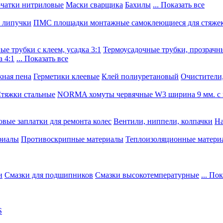
чатки нитриловые
Маски сварщика
Бахилы
... Показать все
, липучки
ПМС площадки монтажные самоклеющиеся для стяже
е трубки с клеем, усадка 3:1
Термоусадочные трубки, прозрачны
 4:1
... Показать все
ная пена
Герметики клеевые
Клей полиуретановый
Очистители,
тяжки стальные
NORMA хомуты червячные W3 ширина 9 мм. с 
овые заплатки для ремонта колес
Вентили, ниппели, колпачки
На
риалы
Противоскрипные материалы
Теплоизоляционные матери
и
Смазки для подшипников
Смазки высокотемпературные
... По
S