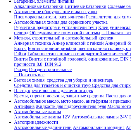
Батарейки, элементы питания
Алкалиновые батарейки
Литиевые батарейки
Солевые ба
Автомоечное оборудование и аксессуары
Пневмораспылители, распылители
Распылители для хим
Автомобильная химия для сервисного участка
Герметики радиатора и устранители течи
Клеи универсал
период
Обслуживание тормозной системы
... Показать вс
Метизы, строительный и автомобильный крепеж
Анкерная техника
Анкер клиновой с гайкой
Анкерный бо
Болты
Болты с полной резьбой, шестигранная головка, 
Гайки
Гайки шестигранные со стандартной метрической 
Винты
Винты с потайной головкой, оцинкованные, DIN 
прочности 8.8, DIN 912
Гвозди
Гвозди строительные
... Показать все
Бытовая химия, средства для уборки и инвентарь
Средства для туалетов и очистки труб
Средства для стир
Паста, крем и лосьоны для очистки рук
Кремы, спреи и лосьоны, защитные средства
Пасты для о
Автомобильное масло, мото масло, антифризы и присадк
Антифриз
Жидкость для гидроусилителя руля
Масло мото
Автомобильные лампы
Автомобильные лампы 12V
Автомобильные лампы 24V
Автопринадлежности
Автомобильные удлинители
Автомобильный молдинг
Ап