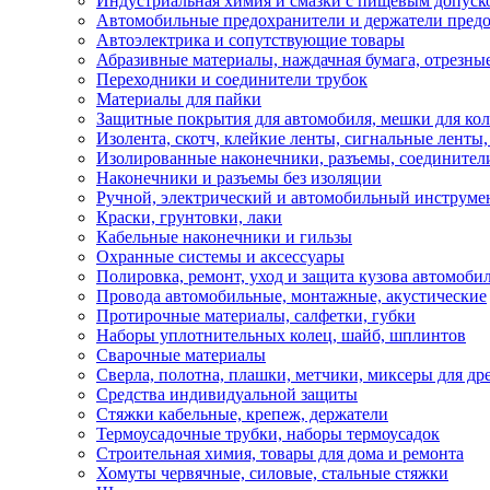
Индустриальная химия и смазки с пищевым допуск
Автомобильные предохранители и держатели пред
Автоэлектрика и сопутствующие товары
Абразивные материалы, наждачная бумага, отрезны
Переходники и соединители трубок
Материалы для пайки
Защитные покрытия для автомобиля, мешки для кол
Изолента, скотч, клейкие ленты, сигнальные ленты
Изолированные наконечники, разъемы, соединител
Наконечники и разъемы без изоляции
Ручной, электрический и автомобильный инструме
Краски, грунтовки, лаки
Кабельные наконечники и гильзы
Охранные системы и аксессуары
Полировка, ремонт, уход и защита кузова автомоби
Провода автомобильные, монтажные, акустические
Протирочные материалы, салфетки, губки
Наборы уплотнительных колец, шайб, шплинтов
Сварочные материалы
Сверла, полотна, плашки, метчики, миксеры для др
Средства индивидуальной защиты
Стяжки кабельные, крепеж, держатели
Термоусадочные трубки, наборы термоусадок
Строительная химия, товары для дома и ремонта
Хомуты червячные, силовые, стальные стяжки