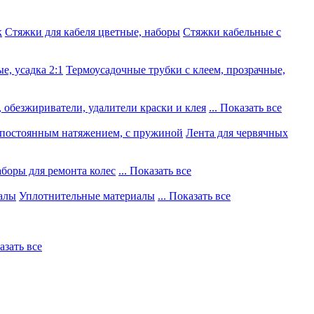
к
Стяжки для кабеля цветные, наборы
Стяжки кабельные с
е, усадка 2:1
Термоусадочные трубки с клеем, прозрачные,
 обезжириватели, удалители краски и клея
... Показать все
постоянным натяжением, с пружиной
Лента для червячных
боры для ремонта колес
... Показать все
алы
Уплотнительные материалы
... Показать все
казать все