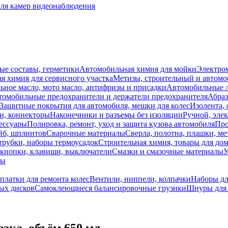
для камер видеонаблюдения
ые составы, герметики
Автомобильная химия для мойки
Электро
я химия для сервисного участка
Метизы, строительный и автом
ное масло, мото масло, антифризы и присадки
Автомобильные
томобильные предохранители и держатели предохранителя
Абраз
Защитные покрытия для автомобиля, мешки для колес
Изолента, 
и, коннекторы
Наконечники и разъемы без изоляции
Ручной, эле
ессуары
Полировка, ремонт, уход и защита кузова автомобиля
Про
йб, шплинтов
Сварочные материалы
Сверла, полотна, плашки, ме
трубки, наборы термоусадок
Строительная химия, товары для дом
 кнопки, клавиши, выключатели
Смазки и смазочные материалы
У
лы
платки для ремонта колес
Вентили, ниппели, колпачки
Наборы дл
ых дисков
Самоклеющиеся балансировочные грузики
Шнуры для 
ка, объём 650 мл.