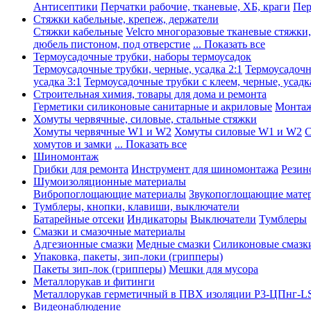
Антисептики
Перчатки рабочие, тканевые, ХБ, краги
Пер
Стяжки кабельные, крепеж, держатели
Стяжки кабельные
Velcro многоразовые тканевые стяжки
дюбель пистоном, под отверстие
... Показать все
Термоусадочные трубки, наборы термоусадок
Термоусадочные трубки, черные, усадка 2:1
Термоусадочны
усадка 3:1
Термоусадочные трубки с клеем, черные, усадка
Строительная химия, товары для дома и ремонта
Герметики силиконовые санитарные и акриловые
Монтаж
Хомуты червячные, силовые, стальные стяжки
Хомуты червячные W1 и W2
Хомуты силовые W1 и W2
С
хомутов и замки
... Показать все
Шиномонтаж
Грибки для ремонта
Инструмент для шиномонтажа
Резин
Шумоизоляционные материалы
Вибропоглощающие материалы
Звукопоглощающие мате
Тумблеры, кнопки, клавиши, выключатели
Батарейные отсеки
Индикаторы
Выключатели
Тумблеры
Смазки и смазочные материалы
Адгезионные смазки
Медные смазки
Силиконовые смазк
Упаковка, пакеты, зип-локи (грипперы)
Пакеты зип-лок (грипперы)
Мешки для мусора
Металлорукав и фитинги
Металлорукав герметичный в ПВХ изоляции Р3-ЦПнг-L
Видеонаблюдение