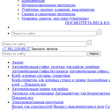
Шиномонтаж
Шумоизоляционные материалы
Тумблеры, кнопки, клавиши, выключатели
Смазки и смазочные материалы
Упаковка, пакеты, зип-локи (грипперы)
ПОСМОТРЕТЬ ВЕСЬ КА
+7 391 219-99-57
Заказать звонок
Акции
Автомобильная гофра, оплетки для кабеля, кембрик
Автомобильная гофра без разреза
Автомобильная гофра с
Клей, клеевые составы, герметики
Клей-герметик для лобовых стекол и химия
Анаэробные 
клей
... Показать все
Автомобильная химия для мойки
Автовоск для полировки
Автошампуни для бесконтактно
Показать все
Электромонтажная продукция
Вилки для электросетей
Вилки с выключателем и реле
Се