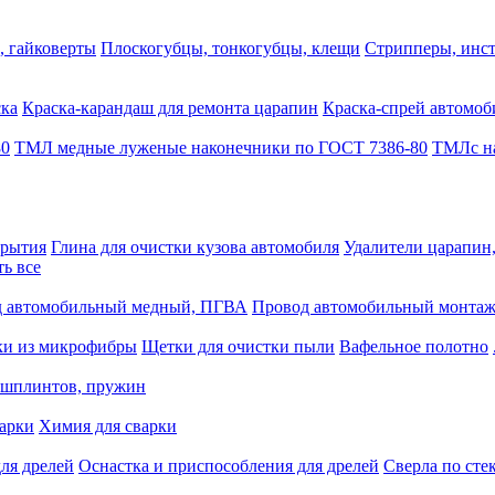
, гайковерты
Плоскогубцы, тонкогубцы, клещи
Стрипперы, инст
ска
Краска-карандаш для ремонта царапин
Краска-спрей автомоб
80
ТМЛ медные луженые наконечники по ГОСТ 7386-80
ТМЛс на
крытия
Глина для очистки кузова автомобиля
Удалители царапин
ть все
 автомобильный медный, ПГВА
Провод автомобильный монта
ки из микрофибры
Щетки для очистки пыли
Вафельное полотно
 шплинтов, пружин
варки
Химия для сварки
ля дрелей
Оснастка и приспособления для дрелей
Сверла по сте