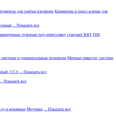
рументы для снятия изоляции
Кримперы и пресс-клещи для
ильная
... Показать все
конечники луженые под опрессовку стандарт КВТ
ПМ
, цветные и универсальные полироли
Мерные емкости, система
жный, CCA
... Показать все
... Показать все
клу и керамике
Метчики
... Показать все