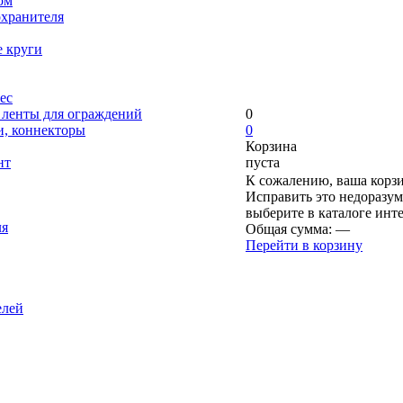
ом
охранителя
е круги
ес
, ленты для ограждений
0
и, коннекторы
0
Корзина
нт
пуста
К сожалению, ваша корзи
Исправить это недоразум
выберите в каталоге инт
ля
Общая сумма:
—
Перейти в корзину
елей