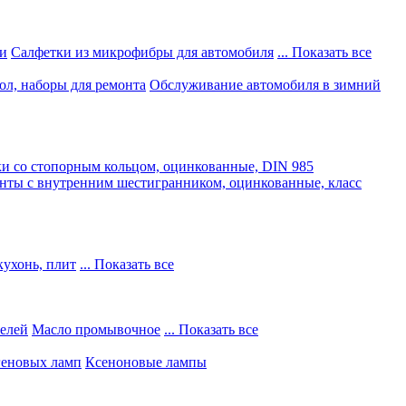
и
Салфетки из микрофибры для автомобиля
... Показать все
ол, наборы для ремонта
Обслуживание автомобиля в зимний
и со стопорным кольцом, оцинкованные, DIN 985
нты с внутренним шестигранником, оцинкованные, класс
кухонь, плит
... Показать все
телей
Масло промывочное
... Показать все
геновых ламп
Ксеноновые лампы