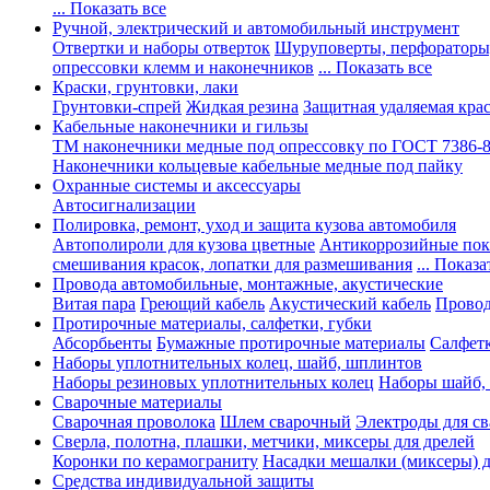
... Показать все
Ручной, электрический и автомобильный инструмент
Отвертки и наборы отверток
Шуруповерты, перфораторы
опрессовки клемм и наконечников
... Показать все
Краски, грунтовки, лаки
Грунтовки-спрей
Жидкая резина
Защитная удаляемая кра
Кабельные наконечники и гильзы
ТМ наконечники медные под опрессовку по ГОСТ 7386-
Наконечники кольцевые кабельные медные под пайку
Охранные системы и аксессуары
Автосигнализации
Полировка, ремонт, уход и защита кузова автомобиля
Автополироли для кузова цветные
Антикоррозийные по
смешивания красок, лопатки для размешивания
... Показа
Провода автомобильные, монтажные, акустические
Витая пара
Греющий кабель
Акустический кабель
Провод
Протирочные материалы, салфетки, губки
Абсорбьенты
Бумажные протирочные материалы
Салфет
Наборы уплотнительных колец, шайб, шплинтов
Наборы резиновых уплотнительных колец
Наборы шайб,
Сварочные материалы
Сварочная проволока
Шлем сварочный
Электроды для с
Сверла, полотна, плашки, метчики, миксеры для дрелей
Коронки по керамограниту
Насадки мешалки (миксеры) д
Средства индивидуальной защиты