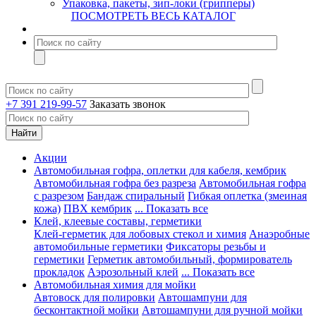
Упаковка, пакеты, зип-локи (грипперы)
ПОСМОТРЕТЬ ВЕСЬ КАТАЛОГ
+7 391 219-99-57
Заказать звонок
Акции
Автомобильная гофра, оплетки для кабеля, кембрик
Автомобильная гофра без разреза
Автомобильная гофра
с разрезом
Бандаж спиральный
Гибкая оплетка (змеиная
кожа)
ПВХ кембрик
... Показать все
Клей, клеевые составы, герметики
Клей-герметик для лобовых стекол и химия
Анаэробные
автомобильные герметики
Фиксаторы резьбы и
герметики
Герметик автомобильный, формирователь
прокладок
Аэрозольный клей
... Показать все
Автомобильная химия для мойки
Автовоск для полировки
Автошампуни для
бесконтактной мойки
Автошампуни для ручной мойки