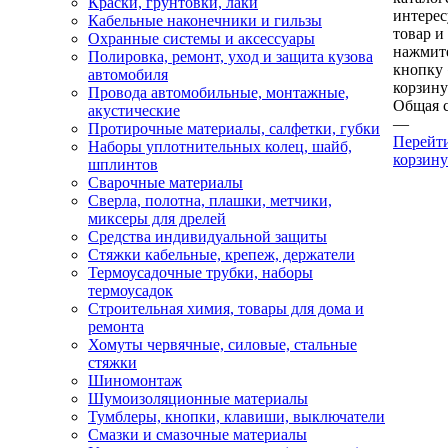
Краски, грунтовки, лаки
интере
Кабельные наконечники и гильзы
товар и
Охранные системы и аксессуары
нажмит
Полировка, ремонт, уход и защита кузова
кнопку
автомобиля
корзину
Провода автомобильные, монтажные,
Общая 
акустические
—
Протирочные материалы, салфетки, губки
Перейт
Наборы уплотнительных колец, шайб,
корзину
шплинтов
Сварочные материалы
Сверла, полотна, плашки, метчики,
миксеры для дрелей
Средства индивидуальной защиты
Стяжки кабельные, крепеж, держатели
Термоусадочные трубки, наборы
термоусадок
Строительная химия, товары для дома и
ремонта
Хомуты червячные, силовые, стальные
стяжки
Шиномонтаж
Шумоизоляционные материалы
Тумблеры, кнопки, клавиши, выключатели
Смазки и смазочные материалы