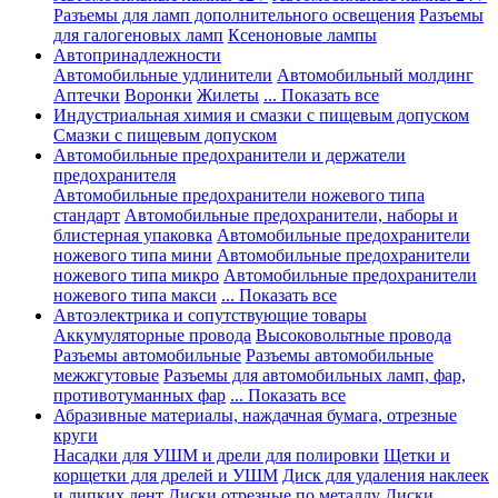
Разъемы для ламп дополнительного освещения
Разъемы
для галогеновых ламп
Ксеноновые лампы
Автопринадлежности
Автомобильные удлинители
Автомобильный молдинг
Аптечки
Воронки
Жилеты
... Показать все
Индустриальная химия и смазки с пищевым допуском
Смазки с пищевым допуском
Автомобильные предохранители и держатели
предохранителя
Автомобильные предохранители ножевого типа
стандарт
Автомобильные предохранители, наборы и
блистерная упаковка
Автомобильные предохранители
ножевого типа мини
Автомобильные предохранители
ножевого типа микро
Автомобильные предохранители
ножевого типа макси
... Показать все
Автоэлектрика и сопутствующие товары
Аккумуляторные провода
Высоковольтные провода
Разъемы автомобильные
Разъемы автомобильные
межжгутовые
Разъемы для автомобильных ламп, фар,
противотуманных фар
... Показать все
Абразивные материалы, наждачная бумага, отрезные
круги
Насадки для УШМ и дрели для полировки
Щетки и
корщетки для дрелей и УШМ
Диск для удаления наклеек
и липких лент
Диски отрезные по металлу
Диски