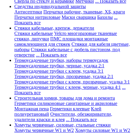
Сверла по стеклу и керамике
Метчики
... Показать все
Средства индивидуальной защиты
Антисептики
Перчатки рабочие, тканевые, ХБ, краги
Перчатки нитриловые
Маски сварщика
Бахилы
...
Показать все
Стяжки кабельные, крепеж, держатели
Стяжки кабельные
Velcro многоразовые тканевые
стяжки, липучки
ПМС площадки монтажные
самоклеющиеся для стяжек
Стяжки для кабеля цветные,
наборы
Стяжки кабельные с дюбель пистоном, под
отверстие
... Показать все
Термоусадочные трубки, наборы термоусадок
Термоусадочные трубки, черные, усадка 2:1
Термоусадочные трубки с клеем, усадка 3:1
Термоусадочные трубки, прозрачные, усадка 2:1
Термоусадочные трубки с клеем, прозрачные, усадка 3:1
Термоусадочные трубки с клеем, черные, усадка 4:1
...
Показать все
Строительная химия, товары для дома и ремонта
Герметики силиконовые санитарные и акриловые
Монтажная пена
Герметики клеевые
Клей
полиуретановый
Очистители, обезжириватели,
удалители краски и клея
... Показать все
Хомуты червячные, силовые, стальные стяжки
Хомуты червячные W1 и W2
Хомуты силовые W1 и W2