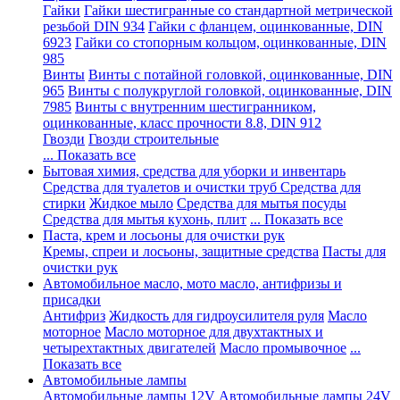
Гайки
Гайки шестигранные со стандартной метрической
резьбой DIN 934
Гайки с фланцем, оцинкованные, DIN
6923
Гайки со стопорным кольцом, оцинкованные, DIN
985
Винты
Винты с потайной головкой, оцинкованные, DIN
965
Винты с полукруглой головкой, оцинкованные, DIN
7985
Винты с внутренним шестигранником,
оцинкованные, класс прочности 8.8, DIN 912
Гвозди
Гвозди строительные
... Показать все
Бытовая химия, средства для уборки и инвентарь
Средства для туалетов и очистки труб
Средства для
стирки
Жидкое мыло
Средства для мытья посуды
Средства для мытья кухонь, плит
... Показать все
Паста, крем и лосьоны для очистки рук
Кремы, спреи и лосьоны, защитные средства
Пасты для
очистки рук
Автомобильное масло, мото масло, антифризы и
присадки
Антифриз
Жидкость для гидроусилителя руля
Масло
моторное
Масло моторное для двухтактных и
четырехтактных двигателей
Масло промывочное
...
Показать все
Автомобильные лампы
Автомобильные лампы 12V
Автомобильные лампы 24V