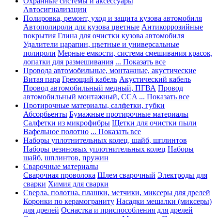
Охранные системы и аксессуары
Автосигнализации
Полировка, ремонт, уход и защита кузова автомобиля
Автополироли для кузова цветные
Антикоррозийные
покрытия
Глина для очистки кузова автомобиля
Удалители царапин, цветные и универсальные
полироли
Мерные емкости, система смешивания красок,
лопатки для размешивания
... Показать все
Провода автомобильные, монтажные, акустические
Витая пара
Греющий кабель
Акустический кабель
Провод автомобильный медный, ПГВА
Провод
автомобильный монтажный, CCA
... Показать все
Протирочные материалы, салфетки, губки
Абсорбьенты
Бумажные протирочные материалы
Салфетки из микрофибры
Щетки для очистки пыли
Вафельное полотно
... Показать все
Наборы уплотнительных колец, шайб, шплинтов
Наборы резиновых уплотнительных колец
Наборы
шайб, шплинтов, пружин
Сварочные материалы
Сварочная проволока
Шлем сварочный
Электроды для
сварки
Химия для сварки
Сверла, полотна, плашки, метчики, миксеры для дрелей
Коронки по керамограниту
Насадки мешалки (миксеры)
для дрелей
Оснастка и приспособления для дрелей