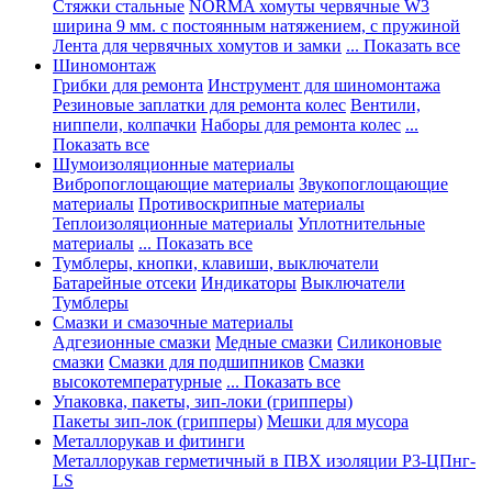
Стяжки стальные
NORMA хомуты червячные W3
ширина 9 мм. с постоянным натяжением, с пружиной
Лента для червячных хомутов и замки
... Показать все
Шиномонтаж
Грибки для ремонта
Инструмент для шиномонтажа
Резиновые заплатки для ремонта колес
Вентили,
ниппели, колпачки
Наборы для ремонта колес
...
Показать все
Шумоизоляционные материалы
Вибропоглощающие материалы
Звукопоглощающие
материалы
Противоскрипные материалы
Теплоизоляционные материалы
Уплотнительные
материалы
... Показать все
Тумблеры, кнопки, клавиши, выключатели
Батарейные отсеки
Индикаторы
Выключатели
Тумблеры
Смазки и смазочные материалы
Адгезионные смазки
Медные смазки
Силиконовые
смазки
Смазки для подшипников
Смазки
высокотемпературные
... Показать все
Упаковка, пакеты, зип-локи (грипперы)
Пакеты зип-лок (грипперы)
Мешки для мусора
Металлорукав и фитинги
Металлорукав герметичный в ПВХ изоляции Р3-ЦПнг-
LS