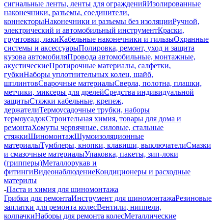
сигнальные ленты, ленты для ограждений
Изолированные
наконечники, разъемы, соединители,
коннекторы
Наконечники и разъемы без изоляции
Ручной,
электрический и автомобильный инструмент
Краски,
грунтовки, лаки
Кабельные наконечники и гильзы
Охранные
системы и аксессуары
Полировка, ремонт, уход и защита
кузова автомобиля
Провода автомобильные, монтажные,
акустические
Протирочные материалы, салфетки,
губки
Наборы уплотнительных колец, шайб,
шплинтов
Сварочные материалы
Сверла, полотна, плашки,
метчики, миксеры для дрелей
Средства индивидуальной
защиты
Стяжки кабельные, крепеж,
держатели
Термоусадочные трубки, наборы
термоусадок
Строительная химия, товары для дома и
ремонта
Хомуты червячные, силовые, стальные
стяжки
Шиномонтаж
Шумоизоляционные
материалы
Тумблеры, кнопки, клавиши, выключатели
Смазки
и смазочные материалы
Упаковка, пакеты, зип-локи
(грипперы)
Металлорукав и
фитинги
Видеонаблюдение
Кондиционеры и расходные
материлы
-
Паста и химия для шиномонтажа
Грибки для ремонта
Инструмент для шиномонтажа
Резиновые
заплатки для ремонта колес
Вентили, ниппели,
колпачки
Наборы для ремонта колес
Металлические