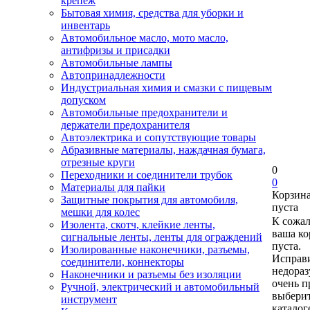
крепеж
Бытовая химия, средства для уборки и
инвентарь
Автомобильное масло, мото масло,
антифризы и присадки
Автомобильные лампы
Автопринадлежности
Индустриальная химия и смазки с пищевым
допуском
Автомобильные предохранители и
держатели предохранителя
Автоэлектрика и сопутствующие товары
Абразивные материалы, наждачная бумага,
отрезные круги
0
Переходники и соединители трубок
0
Материалы для пайки
Корзин
Защитные покрытия для автомобиля,
пуста
мешки для колес
К сожа
Изолента, скотч, клейкие ленты,
ваша ко
сигнальные ленты, ленты для ограждений
пуста.
Изолированные наконечники, разъемы,
Исправи
соединители, коннекторы
недора
Наконечники и разъемы без изоляции
очень п
Ручной, электрический и автомобильный
выберит
инструмент
каталог