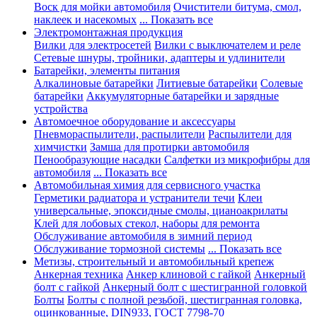
Воск для мойки автомобиля
Очистители битума, смол,
наклеек и насекомых
... Показать все
Электромонтажная продукция
Вилки для электросетей
Вилки с выключателем и реле
Сетевые шнуры, тройники, адаптеры и удлинители
Батарейки, элементы питания
Алкалиновые батарейки
Литиевые батарейки
Солевые
батарейки
Аккумуляторные батарейки и зарядные
устройства
Автомоечное оборудование и аксессуары
Пневмораспылители, распылители
Распылители для
химчистки
Замша для протирки автомобиля
Пенообразующие насадки
Салфетки из микрофибры для
автомобиля
... Показать все
Автомобильная химия для сервисного участка
Герметики радиатора и устранители течи
Клеи
универсальные, эпоксидные смолы, цианоакрилаты
Клей для лобовых стекол, наборы для ремонта
Обслуживание автомобиля в зимний период
Обслуживание тормозной системы
... Показать все
Метизы, строительный и автомобильный крепеж
Анкерная техника
Анкер клиновой с гайкой
Анкерный
болт с гайкой
Анкерный болт с шестигранной головкой
Болты
Болты с полной резьбой, шестигранная головка,
оцинкованные, DIN933, ГОСТ 7798-70