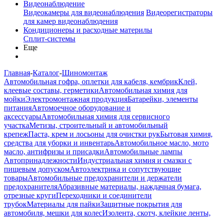
Видеонаблюдение
Видеокамеры для видеонаблюдения
Видеорегистраторы
для камер видеонаблюдения
Кондиционеры и расходные материлы
Сплит-системы
Еще
Главная
-
Каталог
-
Шиномонтаж
Автомобильная гофра, оплетки для кабеля, кембрик
Клей,
клеевые составы, герметики
Автомобильная химия для
мойки
Электромонтажная продукция
Батарейки, элементы
питания
Автомоечное оборудование и
аксессуары
Автомобильная химия для сервисного
участка
Метизы, строительный и автомобильный
крепеж
Паста, крем и лосьоны для очистки рук
Бытовая химия,
средства для уборки и инвентарь
Автомобильное масло, мото
масло, антифризы и присадки
Автомобильные лампы
Автопринадлежности
Индустриальная химия и смазки с
пищевым допуском
Автоэлектрика и сопутствующие
товары
Автомобильные предохранители и держатели
предохранителя
Абразивные материалы, наждачная бумага,
отрезные круги
Переходники и соединители
трубок
Материалы для пайки
Защитные покрытия для
автомобиля, мешки для колес
Изолента, скотч, клейкие ленты,