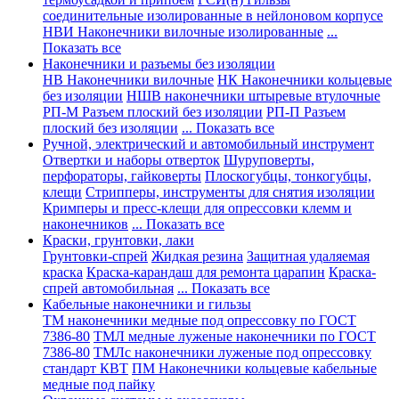
соединительные изолированные в нейлоновом корпусе
НВИ Наконечники вилочные изолированные
...
Показать все
Наконечники и разъемы без изоляции
НВ Наконечники вилочные
НК Наконечники кольцевые
без изоляции
НШВ наконечники штыревые втулочные
РП-М Разъем плоский без изоляции
РП-П Разъем
плоский без изоляции
... Показать все
Ручной, электрический и автомобильный инструмент
Отвертки и наборы отверток
Шуруповерты,
перфораторы, гайковерты
Плоскогубцы, тонкогубцы,
клещи
Стрипперы, инструменты для снятия изоляции
Кримперы и пресс-клещи для опрессовки клемм и
наконечников
... Показать все
Краски, грунтовки, лаки
Грунтовки-спрей
Жидкая резина
Защитная удаляемая
краска
Краска-карандаш для ремонта царапин
Краска-
спрей автомобильная
... Показать все
Кабельные наконечники и гильзы
ТМ наконечники медные под опрессовку по ГОСТ
7386-80
ТМЛ медные луженые наконечники по ГОСТ
7386-80
ТМЛс наконечники луженые под опрессовку
стандарт КВТ
ПМ Наконечники кольцевые кабельные
медные под пайку