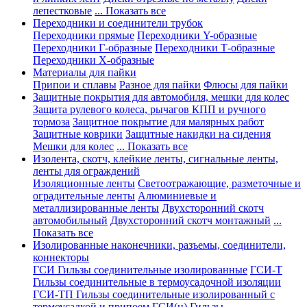
лепестковые
... Показать все
Переходники и соединители трубок
Переходники прямые
Переходники Y-образные
Переходники Г-образные
Переходники Т-образные
Переходники Х-образные
Материалы для пайки
Припои и сплавы
Разное для пайки
Флюсы для пайки
Защитные покрытия для автомобиля, мешки для колес
Защита рулевого колеса, рычагов КПП и ручного
тормоза
Защитное покрытие для малярных работ
Защитные коврики
Защитные накидки на сидения
Мешки для колес
... Показать все
Изолента, скотч, клейкие ленты, сигнальные ленты,
ленты для ограждений
Изоляционные ленты
Светоотражающие, разметочные и
оградительные ленты
Алюминиевые и
металлизированные ленты
Двухсторонний скотч
автомобильный
Двухсторонний скотч монтажный
...
Показать все
Изолированные наконечники, разъемы, соединители,
коннекторы
ГСИ Гильзы соединительные изолированные
ГСИ-Т
Гильзы соединительные в термоусадочной изоляции
ГСИ-ТП Гильзы соединительные изолированный с
термоусадкой и припоем
ГСИ(н) Гильзы